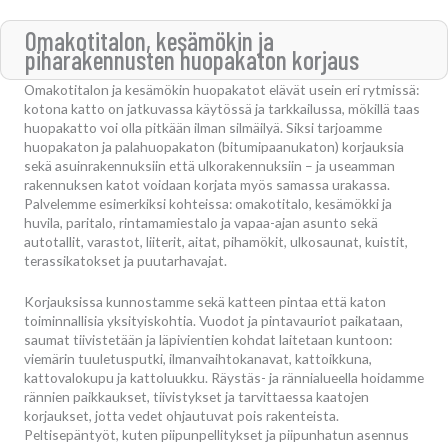
Omakotitalon, kesämökin ja
piharakennusten huopakaton korjaus
Omakotitalon ja kesämökin huopakatot elävät usein eri rytmissä:
kotona katto on jatkuvassa käytössä ja tarkkailussa, mökillä taas
huopakatto voi olla pitkään ilman silmäilyä. Siksi tarjoamme
huopakaton ja palahuopakaton (bitumipaanukaton) korjauksia
sekä asuinrakennuksiin että ulkorakennuksiin – ja useamman
rakennuksen katot voidaan korjata myös samassa urakassa.
Palvelemme esimerkiksi kohteissa: omakotitalo, kesämökki ja
huvila, paritalo, rintamamiestalo ja vapaa-ajan asunto sekä
autotallit, varastot, liiterit, aitat, pihamökit, ulkosaunat, kuistit,
terassikatokset ja puutarhavajat.
Korjauksissa kunnostamme sekä katteen pintaa että katon
toiminnallisia yksityiskohtia. Vuodot ja pintavauriot paikataan,
saumat tiivistetään ja läpivientien kohdat laitetaan kuntoon:
viemärin tuuletusputki, ilmanvaihtokanavat, kattoikkuna,
kattovalokupu ja kattoluukku. Räystäs- ja rännialueella hoidamme
rännien paikkaukset, tiivistykset ja tarvittaessa kaatojen
korjaukset, jotta vedet ohjautuvat pois rakenteista.
Peltisepäntyöt, kuten piipunpellitykset ja piipunhatun asennus