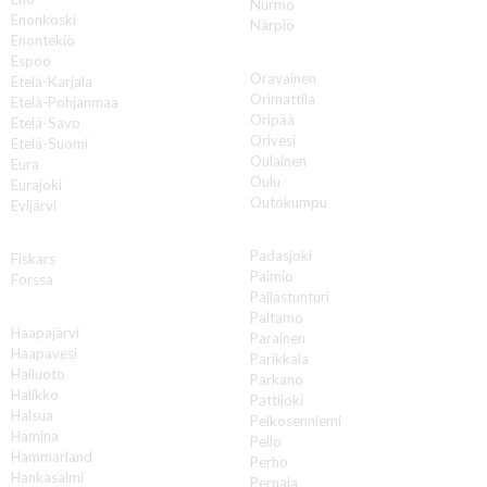
Nurmo
Enonkoski
Närpiö
Enontekiö
O
Espoo
Oravainen
Etelä-Karjala
Orimattila
Etelä-Pohjanmaa
Oripää
Etelä-Savo
Orivesi
Etelä-Suomi
Oulainen
Eura
Oulu
Eurajoki
Outokumpu
Evijärvi
P
F
Padasjoki
Fiskars
Paimio
Forssa
Pallastunturi
H
Paltamo
Haapajärvi
Parainen
Haapavesi
Parikkala
Hailuoto
Parkano
Halikko
Pattijoki
Halsua
Pelkosenniemi
Hamina
Pello
Hammarland
Perho
Hankasalmi
Pernaja