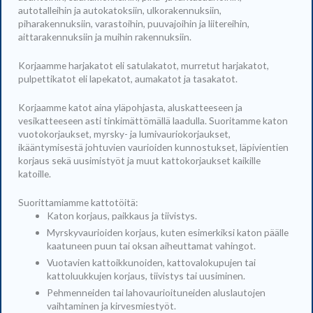
autotalleihin ja autokatoksiin, ulkorakennuksiin,
piharakennuksiin, varastoihin, puuvajoihin ja liitereihin,
aittarakennuksiin ja muihin rakennuksiin.
Korjaamme harjakatot eli satulakatot, murretut harjakatot,
pulpettikatot eli lapekatot, aumakatot ja tasakatot.
Korjaamme katot aina yläpohjasta, aluskatteeseen ja
vesikatteeseen asti tinkimättömällä laadulla. Suoritamme katon
vuotokorjaukset, myrsky- ja lumivauriokorjaukset,
ikääntymisestä johtuvien vaurioiden kunnostukset, läpivientien
korjaus sekä uusimistyöt ja muut kattokorjaukset kaikille
katoille.
Suorittamiamme kattotöitä:
Katon korjaus, paikkaus ja tiivistys.
Myrskyvaurioiden korjaus, kuten esimerkiksi katon päälle
kaatuneen puun tai oksan aiheuttamat vahingot.
Vuotavien kattoikkunoiden, kattovalokupujen tai
kattoluukkujen korjaus, tiivistys tai uusiminen.
Pehmenneiden tai lahovaurioituneiden aluslautojen
vaihtaminen ja kirvesmiestyöt.