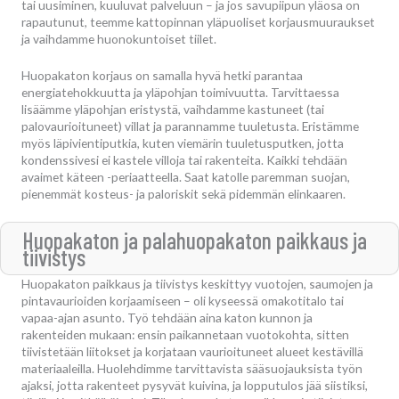
tai uusiminen, kuuluvat palveluun – ja jos savupiipun yläosa on
rapautunut, teemme kattopinnan yläpuoliset korjausmuuraukset
ja vaihdamme huonokuntoiset tiilet.
Huopakaton korjaus on samalla hyvä hetki parantaa
energiatehokkuutta ja yläpohjan toimivuutta. Tarvittaessa
lisäämme yläpohjan eristystä, vaihdamme kastuneet (tai
palovaurioituneet) villat ja parannamme tuuletusta. Eristämme
myös läpivientiputkia, kuten viemärin tuuletusputken, jotta
kondenssivesi ei kastele villoja tai rakenteita. Kaikki tehdään
avaimet käteen -periaatteella. Saat katolle paremman suojan,
pienemmät kosteus- ja paloriskit sekä pidemmän elinkaaren.
Huopakaton ja palahuopakaton paikkaus ja
tiivistys
Huopakaton paikkaus ja tiivistys keskittyy vuotojen, saumojen ja
pintavaurioiden korjaamiseen – oli kyseessä omakotitalo tai
vapaa-ajan asunto. Työ tehdään aina katon kunnon ja
rakenteiden mukaan: ensin paikannetaan vuotokohta, sitten
tiivistetään liitokset ja korjataan vaurioituneet alueet kestävillä
materiaaleilla. Huolehdimme tarvittavista sääsuojauksista työn
ajaksi, jotta rakenteet pysyvät kuivina, ja lopputulos jää siistiksi,