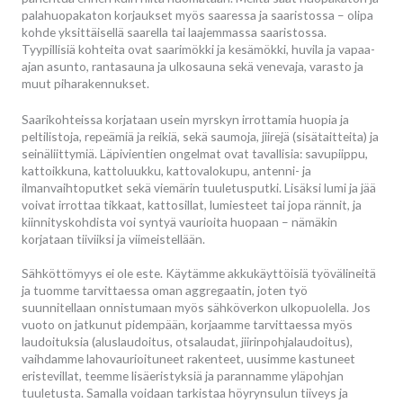
palahuopakaton korjaukset myös saaressa ja saaristossa – olipa
kohde yksittäisellä saarella tai laajemmassa saaristossa.
Tyypillisiä kohteita ovat saarimökki ja kesämökki, huvila ja vapaa-
ajan asunto, rantasauna ja ulkosauna sekä venevaja, varasto ja
muut piharakennukset.
Saarikohteissa korjataan usein myrskyn irrottamia huopia ja
peltilistoja, repeämiä ja reikiä, sekä saumoja, jiirejä (sisätaitteita) ja
seinäliittymiä. Läpivientien ongelmat ovat tavallisia: savupiippu,
kattoikkuna, kattoluukku, kattovalokupu, antenni- ja
ilmanvaihtoputket sekä viemärin tuuletusputki. Lisäksi lumi ja jää
voivat irrottaa tikkaat, kattosillat, lumiesteet tai jopa rännit, ja
kiinnityskohdista voi syntyä vaurioita huopaan – nämäkin
korjataan tiiviiksi ja viimeistellään.
Sähköttömyys ei ole este. Käytämme akkukäyttöisiä työvälineitä
ja tuomme tarvittaessa oman aggregaatin, joten työ
suunnitellaan onnistumaan myös sähköverkon ulkopuolella. Jos
vuoto on jatkunut pidempään, korjaamme tarvittaessa myös
laudoituksia (aluslaudoitus, otsalaudat, jiirinpohjalaudoitus),
vaihdamme lahovaurioituneet rakenteet, uusimme kastuneet
eristevillat, teemme lisäeristyksiä ja parannamme yläpohjan
tuuletusta. Samalla voidaan tarkistaa höyrynsulun tiiveys ja