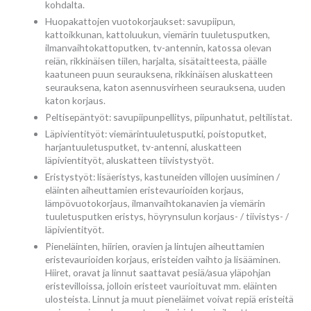
kohdalta.
Huopakattojen vuotokorjaukset: savupiipun,
kattoikkunan, kattoluukun, viemärin tuuletusputken,
ilmanvaihtokattoputken, tv-antennin, katossa olevan
reiän, rikkinäisen tiilen, harjalta, sisätaitteesta, päälle
kaatuneen puun seurauksena, rikkinäisen aluskatteen
seurauksena, katon asennusvirheen seurauksena, uuden
katon korjaus.
Peltisepäntyöt: savupiipunpellitys, piipunhatut, peltilistat.
Läpivientityöt: viemärintuuletusputki, poistoputket,
harjantuuletusputket, tv-antenni, aluskatteen
läpivientityöt, aluskatteen tiivistystyöt.
Eristystyöt: lisäeristys, kastuneiden villojen uusiminen /
eläinten aiheuttamien eristevaurioiden korjaus,
lämpövuotokorjaus, ilmanvaihtokanavien ja viemärin
tuuletusputken eristys, höyrynsulun korjaus- / tiivistys- /
läpivientityöt.
Pieneläinten, hiirien, oravien ja lintujen aiheuttamien
eristevaurioiden korjaus, eristeiden vaihto ja lisääminen.
Hiiret, oravat ja linnut saattavat pesiä/asua yläpohjan
eristevilloissa, jolloin eristeet vaurioituvat mm. eläinten
ulosteista. Linnut ja muut pieneläimet voivat repiä eristeitä