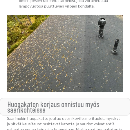
omien pesien rakennustarpeiksi, joka voi aiheuttaa
lämpövuotoja puuttuvien villojen kohdalta.
Huopakaton korjaus onnistuu myös
saarikohteissa
Saarimökin huopakatto joutuu usein koville: merituulet, myrskyt
ja pitkät kausitauot rasittavat katetta, ja vauriot voivat ehtiä
pahentua ennen kuin niitä huomataan. Meiltä saat huopakaton ja