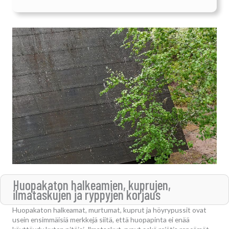
Huopakaton halkeamien, kuprujen,
ilmataskujen ja ryppyjen korjaus
Huopakaton halkeamat, murtumat, kuprut ja höyrypussit ovat
usein ensimmäisiä merkkejä siitä, että huopapinta ei enää