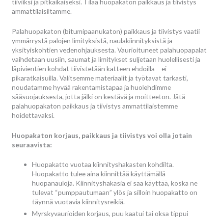
tiiviiksi ja pitkäikäiseksi. Tilaa huopakaton paikkaus ja tiivistys
ammattilaisiltamme.
Palahuopakaton (bitumipaanukaton) paikkaus ja tiivistys vaatii
ymmärrystä palojen limityksistä, naulakiinnityksistä ja
yksityiskohtien vedenohjauksesta. Vaurioituneet palahuopapalat
vaihdetaan uusiin, saumat ja limitykset suljetaan huolellisesti ja
läpivientien kohdat tiivistetään katteen ehdoilla – ei
pikaratkaisuilla. Valitsemme materiaalit ja työtavat tarkasti,
noudatamme hyvää rakentamistapaa ja huolehdimme
sääsuojauksesta, jotta jälki on kestävä ja moitteeton. Jätä
palahuopakaton paikkaus ja tiivistys ammattilaistemme
hoidettavaksi.
Huopakaton korjaus, paikkaus ja tiivistys voi olla jotain
seuraavista:
Huopakatto vuotaa kiinnityshakasten kohdilta.
Huopakatto tulee aina kiinnittää käyttämällä
huopanauloja. Kiinnityshakasia ei saa käyttää, koska ne
tulevat “pumppautumaan” ylös ja silloin huopakatto on
täynnä vuotavia kiinnitysreikiä.
Myrskyvaurioiden korjaus, puu kaatui tai oksa tippui