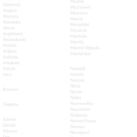
Muonio
Alahärmä
Mustasaari
Alajärvi
Muurame
Alastaro
Muurla
Alavieska
Mynämäki
Alavus
Myrskylä
Angelniemi
Mäntsälä
Anjalankoski
Mänttä
Anttola
Mänttä-Vilppula
Artjärvi
Mäntyharju
Asikkala
N
Askainen
Askola
Naantali
Aura
Nakkila
Nastola
B
Nilsiä
Bromarv
Nivala
Nokia
D
Noormarkku
Degerby
Nousiainen
E
Nuijamaa
Eckerö
Nummi-Pusula
Elimäki
Nurmes
Ellivuori
Nurmijärvi
Eno