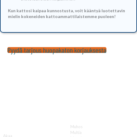
Kun kattosi kaipaa kunnostusta, voit kääntyä luotettavin
mielin kokeneiden kattoammattilaistemme puoleen!
Pyydä tarjous huopakaton korjauksesta
Katon korjauksia luotettavasti koko Suomen
alueella!
Muhos
A
Multia
Akaa