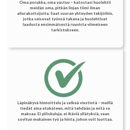
Oma porukka, oma vastuu – katostasi huolehtii
meidän oma, pitkän linjan tiimi ilman
aliurakoitsijoita. Saat suoran yhteyden tekijöihin,
jotka seisovat työnsä takana ja huolehtivat
laadusta ensimmäisestä ruuvista viimeiseen
tarkistukseen.
Läpinäkyvä hinnoittelu ja selkeä viestintä – meillä
tiedät aina etukäteen, mitä tehdään ja mitä se
maksaa. Ei piilokuluja, ei ikäviä yllätyksiä, vaan
sovitun mukainen työ ja hinta, johon voit luottaa.