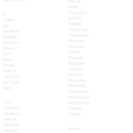
Porvoo
Posio
I
Pudasjärvi
Ii
Pukkila
Iisalmi
Pulkkila
Iitti
Punkaharju
Ikaalinen
Punkalaidun
Ilmajoki
Puolanka
Ilomantsi
Puumala
Imatra
Pyhtää
Inari
Pyhäjoki
Inkoo
Pyhäjärvi
Isojoki
Pyhämaa
Isokyrö
Pyhäntä
Iso-syöte
Pyhäranta
Itä-Suomi
Pyhäselkä
Ivalo
Pyhätunturi
J
Pylkönmäki
Jaala
Päijät-Häme
Jalasjärvi
Pälkäne
Janakkala
Pöytyä
Joensuu
R
Jokioinen
Raahe
Joroinen