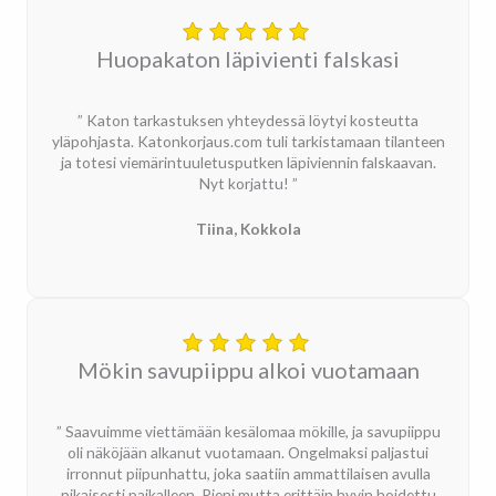
Huopakaton läpivienti falskasi
” Katon tarkastuksen yhteydessä löytyi kosteutta
yläpohjasta. Katonkorjaus.com tuli tarkistamaan tilanteen
ja totesi viemärintuuletusputken läpiviennin falskaavan.
Nyt korjattu! ”
Tiina, Kokkola
Mökin savupiippu alkoi vuotamaan
” Saavuimme viettämään kesälomaa mökille, ja savupiippu
oli näköjään alkanut vuotamaan. Ongelmaksi paljastui
irronnut piipunhattu, joka saatiin ammattilaisen avulla
pikaisesti paikalleen. Pieni mutta erittäin hyvin hoidettu