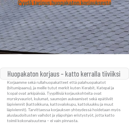
Pyydä tarjous huopakaton korjauksesta
Huopakaton korjaus – katto kerralla tiiviiksi
Korjaamme sekä rullahuopakatteet että palahuopakatot
(bitumipaanu), ja meille tutut merkit kuten Kerabit, Katepal ja
Icopal ovat arkipäivää. Tyypillisiä korjauskohteita ovat
myrskyvauriot, kulumat, saumojen aukeamiset sekä epätiiviit
läpiviennit (kattoikkuna, kattovalokupu, kattoluukku ja muut
läpiviennit). Tarvittaessa korjauksen yhteydessä hoidetaan myös
aluslaudoitusten vaihdot ja yläpohjan eristystyöt, jotta katto
toimii kokonaisuutena – ei vain pinnasta.