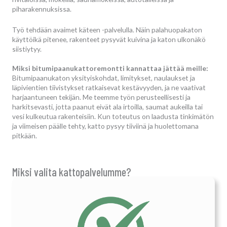
piharakennuksissa.
Työ tehdään avaimet käteen -palvelulla. Näin palahuopakaton
käyttöikä pitenee, rakenteet pysyvät kuivina ja katon ulkonäkö
siistiytyy.
Miksi bitumipaanukattoremontti kannattaa jättää meille:
Bitumipaanukaton yksityiskohdat, limitykset, naulaukset ja
läpivientien tiivistykset ratkaisevat kestävyyden, ja ne vaativat
harjaantuneen tekijän. Me teemme työn perusteellisesti ja
harkitsevasti, jotta paanut eivät ala irtoilla, saumat aukeilla tai
vesi kulkeutua rakenteisiin. Kun toteutus on laadusta tinkimätön
ja viimeisen päälle tehty, katto pysyy tiiviinä ja huolettomana
pitkään.
Miksi valita kattopalvelumme?