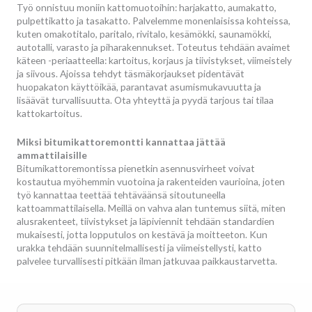
Työ onnistuu moniin kattomuotoihin: harjakatto, aumakatto,
pulpettikatto ja tasakatto. Palvelemme monenlaisissa kohteissa,
kuten omakotitalo, paritalo, rivitalo, kesämökki, saunamökki,
autotalli, varasto ja piharakennukset. Toteutus tehdään avaimet
käteen -periaatteella: kartoitus, korjaus ja tiivistykset, viimeistely
ja siivous. Ajoissa tehdyt täsmäkorjaukset pidentävät
huopakaton käyttöikää, parantavat asumismukavuutta ja
lisäävät turvallisuutta. Ota yhteyttä ja pyydä tarjous tai tilaa
kattokartoitus.
Miksi bitumikattoremontti kannattaa jättää
ammattilaisille
Bitumikattoremontissa pienetkin asennusvirheet voivat
kostautua myöhemmin vuotoina ja rakenteiden vaurioina, joten
työ kannattaa teettää tehtäväänsä sitoutuneella
kattoammattilaisella. Meillä on vahva alan tuntemus siitä, miten
alusrakenteet, tiivistykset ja läpiviennit tehdään standardien
mukaisesti, jotta lopputulos on kestävä ja moitteeton. Kun
urakka tehdään suunnitelmallisesti ja viimeistellysti, katto
palvelee turvallisesti pitkään ilman jatkuvaa paikkaustarvetta.