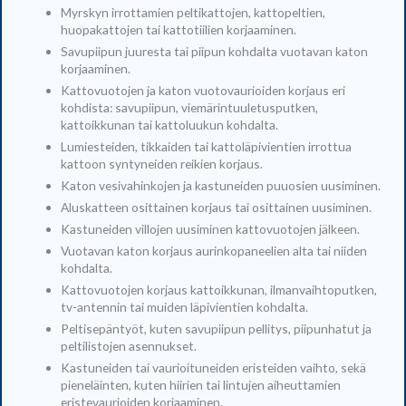
Myrskyn irrottamien peltikattojen, kattopeltien,
huopakattojen tai kattotiilien korjaaminen.
Savupiipun juuresta tai piipun kohdalta vuotavan katon
korjaaminen.
Kattovuotojen ja katon vuotovaurioiden korjaus eri
kohdista: savupiipun, viemärintuuletusputken,
kattoikkunan tai kattoluukun kohdalta.
Lumiesteiden, tikkaiden tai kattoläpivientien irrottua
kattoon syntyneiden reikien korjaus.
Katon vesivahinkojen ja kastuneiden puuosien uusiminen.
Aluskatteen osittainen korjaus tai osittainen uusiminen.
Kastuneiden villojen uusiminen kattovuotojen jälkeen.
Vuotavan katon korjaus aurinkopaneelien alta tai niiden
kohdalta.
Kattovuotojen korjaus kattoikkunan, ilmanvaihtoputken,
tv-antennin tai muiden läpivientien kohdalta.
Peltisepäntyöt, kuten savupiipun pellitys, piipunhatut ja
peltilistojen asennukset.
Kastuneiden tai vaurioituneiden eristeiden vaihto, sekä
pieneläinten, kuten hiirien tai lintujen aiheuttamien
eristevaurioiden korjaaminen.