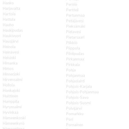
Hanko
Perniö
Harjavalta
Pertteli
Hartola
Pertunmaa
Hattula
Petäjävesi
Hauho
Pieksämäki
Haukipudas
Pielavesi
Haukivuori
Pietarsaari
Hausjärvi
Piikkiö
Heinola
Piippola
Heinävesi
Pihtipudas
Helsinki
Pirkanmaa
Himanka
Pirkkala
Himos
Pohja
Hinnerjoki
Pohjanmaa
Hirvensalmi
Pohjaslahti
Hollola
Pohjois-Karjala
Honkajoki
Pohjois-Pohjanmaa
Huittinen
Pohjois-Savo
Humppila
Pohjois-Suomi
Hyrynsalmi
Polvijärvi
Hyvinkää
Pomarkku
Hämeenkoski
Pori
Hämeenkyrö
Pornainen
Hämeenlinna