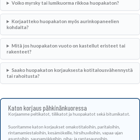
Voiko myrsky tai lumikuorma rikkoa huopakaton?
Korjaatteko huopakaton myös aurinkopaneelien
kohdalta?
Mitä jos huopakaton vuoto on kastellut eristeet tai
rakenteet?
Saako huopakaton korjauksesta kotitalousvähennystä
tai rahoitusta?
Katon korjaus pähkinänkuoressa
Korjaamme peltikatot, tiilikatot ja huopakatot sekä bitumikatot.
Suoritamme katon korjaukset omakotitaloihin, paritaloihin,
rintamamiestaloihin, kesämökeille, hirsihuviloihin, vapaa-ajan
asuntoihin, saunamökkeihin, piha- ja rantasaunoihin,