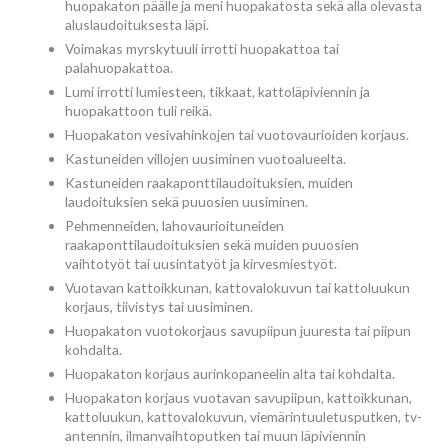
huopakaton päälle ja meni huopakatosta sekä alla olevasta
aluslaudoituksesta läpi.
Voimakas myrskytuuli irrotti huopakattoa tai
palahuopakattoa.
Lumi irrotti lumiesteen, tikkaat, kattoläpiviennin ja
huopakattoon tuli reikä.
Huopakaton vesivahinkojen tai vuotovaurioiden korjaus.
Kastuneiden villojen uusiminen vuotoalueelta.
Kastuneiden raakaponttilaudoituksien, muiden
laudoituksien sekä puuosien uusiminen.
Pehmenneiden, lahovaurioituneiden
raakaponttilaudoituksien sekä muiden puuosien
vaihtotyöt tai uusintatyöt ja kirvesmiestyöt.
Vuotavan kattoikkunan, kattovalokuvun tai kattoluukun
korjaus, tiivistys tai uusiminen.
Huopakaton vuotokorjaus savupiipun juuresta tai piipun
kohdalta.
Huopakaton korjaus aurinkopaneelin alta tai kohdalta.
Huopakaton korjaus vuotavan savupiipun, kattoikkunan,
kattoluukun, kattovalokuvun, viemärintuuletusputken, tv-
antennin, ilmanvaihtoputken tai muun läpiviennin