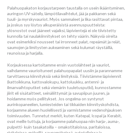
Palahuopakaton korjaustarpeen taustalla on usein ikääntyminen,
auringon UV-säteily, lämpötilavaihtelut, jää ja pakkanen sekä
tuuli- ja myrskyvauriot. Myös sammaleet ja lika rasittavat pintaa,
ja joskus syy löytyy alkuperäisistä asennuspuutteista:
ylösnostot ovat jääneet vajaiksi, läpivientejä ei ole tiivistetty
kunnolla tai naulakiinnitykset on tehty väärin. Näkyviä oireita
ovat esimerkiksi nousseet tai irronneet palat, repeämät ja reiät,
saumojen ja limitysten aukeaminen sekä kulumat räystäillä,
reunoissa ja harjalla.
Korjauksessa kartoitamme ensin vuotolähteet ja vauriot,
vaihdamme vaurioituneet palahuopapalat uusiin ja parannamme
tarvittaessa kiinnityksiä sekä limityksiä. Tiivistämme läpiviennit
(kattoikkuna, kattovalokupu, kattoluukku, antenni- ja
ilmanvaihtoputket sekä viemärin tuuletusputki), kunnostamme
jiirit eli sisätaitteet, seinäliittymät ja savupiipun juuren, ja
hoidamme myös pellitykset. Jos ongelma on syntynyt
aurinkopaneelien, lumiesteiden tai tikkaiden kiinnityskohdista,
korjaamme alueen huolellisesti ja varmistamme vedenohjauksen
toimivuuden. Tunnetut merkit, kuten Katepal, Icopal ja Kerabit,
ovat meille tuttuja, ja korjaamme palahuopaa niin harja-, auma-,
pulpetti- kuin tasakatoilla – omakotitaloissa, paritaloissa,
rivitaloissa, mökeillä, saunamökeissä, autotalleissa ja