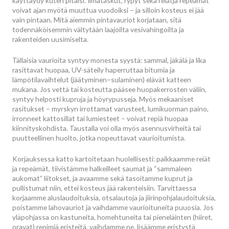
käyttäydy kuten pitäisi. Ilmataskut, rypyt sekä reiätja repeämät
voivat ajan myötä muuttua vuodoiksi – ja silloin kosteus ei jää
vain pintaan. Mitä aiemmin pintavauriot korjataan, sitä
todennäköisemmin vältytään laajoilta vesivahingoilta ja
rakenteiden uusimiselta.
Tällaisia vaurioita syntyy monesta syystä: sammal, jäkälä ja lika
rasittavat huopaa, UV-säteily haperruttaa bitumia ja
lämpötilavaihtelut (jäätyminen–sulaminen) elävät katteen
mukana. Jos vettä tai kosteutta pääsee huopakerrosten väliin,
syntyy helposti kupruja ja höyrypusseja. Myös mekaaniset
rasitukset – myrskyn irrottamat varusteet, lumikuorman paino,
irronneet kattosillat tai lumiesteet – voivat repiä huopaa
kiinnityskohdista. Taustalla voi olla myös asennusvirheitä tai
puutteellinen huolto, jotka nopeuttavat vaurioitumista.
Korjauksessa katto kartoitetaan huolellisesti: paikkaamme reiät
ja repeämät, tiivistämme halkeilleet saumat ja “sammaleen
aukomat” liitokset, ja avaamme sekä tasoitamme kuprut ja
pullistumat niin, ettei kosteus jää rakenteisiin. Tarvittaessa
korjaamme aluslaudoituksia, otsalautoja ja jiirinpohjalaudoituksia,
poistamme lahovauriot ja vaihdamme vaurioituneita puuosia. Jos
yläpohjassa on kastuneita, homehtuneita tai pieneläinten (hiiret,
oravat) repimiä eristeitä, vaihdamme ne, lisäämme eristystä