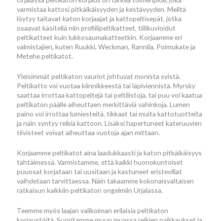
varmistaa kattosi pitkäikäisyyden ja kestävyyden. Meiltä
löytyy taitavat katon korjaajat ja kattopeltisepät, jotka
osaavat käsitellä niin profiilipeltikatteet, tiilikuvioidut
peltikatteet kuin lukkosaumakatteetkin. Korjaamme eri
valmistajien, kuten Ruukki, Weckman, Rannila, Poimukate ja
Metehe peltikatot.
Yleisimmät peltikaton vauriot johtuvat monista syistä.
Peltikatto voi vuotaa kiinnikkeestä tai läpiviennistä. Myrsky
saattaa irrottaa kattopeltejä tai peltilistoja, tai puu voi kaatua
peltikaton päälle aiheuttaen merkittäviä vahinkoja. Lumen
paino voi irrottaa lumiesteitä, tikkaat tai muita kattotuotteita
ja näin syntyy reikiä kattoon. Lisäksi hapertuneet kateruuvien
tiivisteet voivat aiheuttaa vuotoja ajan mittaan.
Korjaamme peltikatot aina laadukkaasti ja katon pitkäikäisyys
tähtäimessä. Varmistamme, että kaikki huonokuntoiset
puuosat korjataan tai uusitaan ja kastuneet eristevillat
vaihdetaan tarvittaessa. Näin takaamme kokonaisvaltaisen
ratkaisun kaikkiin peltikaton ongelmiin Urjalassa.
Teemme myös laajan valikoiman erilaisia peltikaton
korjaustöitä. Suoritamme muun muassa reikien paikkaukset ja