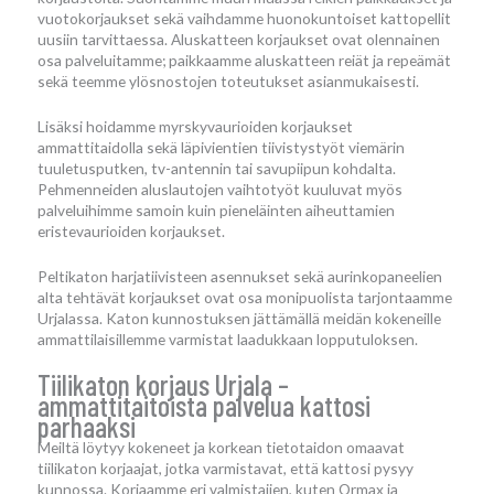
vuotokorjaukset sekä vaihdamme huonokuntoiset kattopellit
uusiin tarvittaessa. Aluskatteen korjaukset ovat olennainen
osa palveluitamme; paikkaamme aluskatteen reiät ja repeämät
sekä teemme ylösnostojen toteutukset asianmukaisesti.
Lisäksi hoidamme myrskyvaurioiden korjaukset
ammattitaidolla sekä läpivientien tiivistystyöt viemärin
tuuletusputken, tv-antennin tai savupiipun kohdalta.
Pehmenneiden aluslautojen vaihtotyöt kuuluvat myös
palveluihimme samoin kuin pieneläinten aiheuttamien
eristevaurioiden korjaukset.
Peltikaton harjatiivisteen asennukset sekä aurinkopaneelien
alta tehtävät korjaukset ovat osa monipuolista tarjontaamme
Urjalassa. Katon kunnostuksen jättämällä meidän kokeneille
ammattilaisillemme varmistat laadukkaan lopputuloksen.
Tiilikaton korjaus Urjala –
ammattitaitoista palvelua kattosi
parhaaksi
Meiltä löytyy kokeneet ja korkean tietotaidon omaavat
tiilikaton korjaajat, jotka varmistavat, että kattosi pysyy
kunnossa. Korjaamme eri valmistajien, kuten Ormax ja