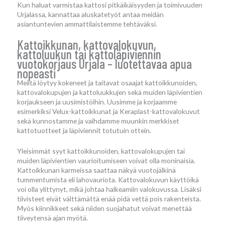
Kun haluat varmistaa kattosi pitkäikäisyyden ja toimivuuden
Urjalassa, kannattaa aluskatetyöt antaa meidän
asiantuntevien ammattilaistemme tehtäväksi.
Kattoikkunan, kattovalokuvun,
kattoluukun tai kattoläpiviennin
vuotokorjaus Urjala – luotettavaa apua
nopeasti
Meiltä löytyy kokeneet ja taitavat osaajat kattoikkunoiden,
kattovalokupujen ja kattoluukkujen sekä muiden läpivientien
korjaukseen ja uusimistöihin. Uusimme ja korjaamme
esimerkiksi Velux-kattoikkunat ja Keraplast-kattovalokuvut
sekä kunnostamme ja vaihdamme muunkin merkkiset
kattotuotteet ja läpiviennit totutuin ottein.
Yleisimmät syyt kattoikkunoiden, kattovalokupujen tai
muiden läpivientien vaurioitumiseen voivat olla moninaisia.
Kattoikkunan karmeissa saattaa näkyä vuotojälkinä
tummentumista eli lahovauriota. Kattovalokuvun käyttöikä
voi olla ylittynyt, mikä johtaa halkeamiin valokuvussa. Lisäksi
tiivisteet eivät välttämättä enää pidä vettä pois rakenteista.
Myös kiinnikkeet sekä niiden suojahatut voivat menettää
tiiveytensä ajan myötä.