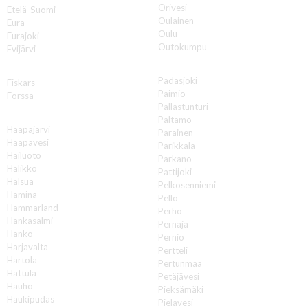
Orivesi
Etelä-Suomi
Oulainen
Eura
Oulu
Eurajoki
Outokumpu
Evijärvi
P
F
Padasjoki
Fiskars
Paimio
Forssa
Pallastunturi
H
Paltamo
Haapajärvi
Parainen
Haapavesi
Parikkala
Hailuoto
Parkano
Halikko
Pattijoki
Halsua
Pelkosenniemi
Hamina
Pello
Hammarland
Perho
Hankasalmi
Pernaja
Hanko
Perniö
Harjavalta
Pertteli
Hartola
Pertunmaa
Hattula
Petäjävesi
Hauho
Pieksämäki
Haukipudas
Pielavesi