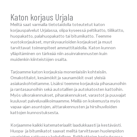
Katon korjaus Urjala
Meiltä saat varmalla tietotaidolla toteutetut katon
korjauspalvelut Urjalassa, olipa kyseessä peltikatto, tiilikatto,
huopakatto, palahuopakatto tai bitumikatto. Teemme
vuotokorjaukset, myrskyvaurioiden korjaukset ja muut
tarvittavat toimenpiteet ammattitaidolla. Katon kunnon
ylläpitäminen on tärkeää niin asuinrakennusten kuin
muidenkin kiinteistöjen osalta.
Tarjoamme katon korjauksia monenlaisiin kohteisiin.
Omakotitalot, kesämökit ja saunamökit ovat yleisiä
asiakaskohteitamme. Lisäksi teemme korjauksia pihasaunoihin
ja rantasaunoihin sekä autotallien ja autokatosten kattoihin.
Myös ulkorakennukset, piharakennukset, varastot ja puuvajat
kuuluvat palveluvalikoimaamme. Meillä on kokemusta myös
vapaa-ajan asuntojen, aittarakennusten ja hirsihuviloiden
kattojen kunnostuksesta.
Korjaamme kaikki katemateriaalit laadukkaasti ja kestävästi.
Huopa- ja bitumikatot saavat meiltä tarvittavan huolenpidon
vaurioiden sattuessa kohdalleen. Peltikattojen korjauksessa