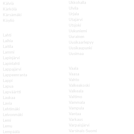
Ukkohalla
Kälviä
Ulvila
Kärkölä
Urjala
Kärsämäki
Utajärvi
Köyliö
Utsjoki
L
Uukuniemi
Lahti
Uurainen
Laihia
Uusikaarlepyy
Laitila
Uusikaupunki
Lammi
Uusimaa
Lapinjärvi
V
Lapinlahti
Vaala
Lappajärvi
Vaasa
Lappeenranta
Vahto
Lappi
Valkeakoski
Lapua
Valkeala
Lapväärtti
Valtimo
Laukaa
Vammala
Lavia
Vampula
Lehtimäki
Vantaa
Leivonmäki
Varkaus
Lemi
Varpaisjärvi
Lemu
Varsinais-Suomi
Lempäälä