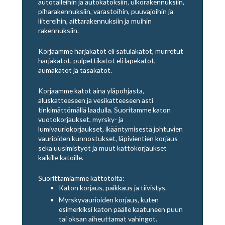
autotalleihin ja autokatoksiin, ulkorakennuksiin,
piharakennuksiin, varastoihin, puuvajoihin ja
liitereihin, aittarakennuksiin ja muihin
rakennuksiin.
Korjaamme harjakatot eli satulakatot, murretut
harjakatot, pulpettikatot eli lapekatot,
aumakatot ja tasakatot.
Korjaamme katot aina yläpohjasta,
aluskatteeseen ja vesikatteeseen asti
tinkimättömällä laadulla. Suoritamme katon
vuotokorjaukset, myrsky- ja
lumivauriokorjaukset, ikääntymisestä johtuvien
vaurioiden kunnostukset, läpivientien korjaus
sekä uusimistyöt ja muut kattokorjaukset
kaikille katoille.
Suorittamiamme kattotöitä:
Katon korjaus, paikkaus ja tiivistys.
Myrskyvaurioiden korjaus, kuten
esimerkiksi katon päälle kaatuneen puun
tai oksan aiheuttamat vahingot.