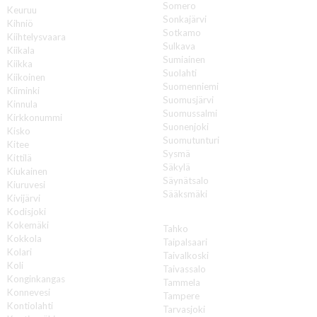
Somero
Keuruu
Sonkajärvi
Kihniö
Sotkamo
Kiihtelysvaara
Sulkava
Kiikala
Sumiainen
Kiikka
Suolahti
Kiikoinen
Suomenniemi
Kiiminki
Suomusjärvi
Kinnula
Suomussalmi
Kirkkonummi
Suonenjoki
Kisko
Suomutunturi
Kitee
Sysmä
Kittilä
Säkylä
Kiukainen
Säynätsalo
Kiuruvesi
Sääksmäki
Kivijärvi
Kodisjoki
T
Kokemäki
Tahko
Kokkola
Taipalsaari
Kolari
Taivalkoski
Koli
Taivassalo
Konginkangas
Tammela
Konnevesi
Tampere
Kontiolahti
Tarvasjoki