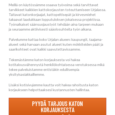
Meillä on käytössämme osaava työvoima sekä tarvittavat
tarvikkeet kaikkien kattokorjausten toteuttamiseen Urjalassa.
Taitavat katonkorjaajat, kattopeltisepät ja kirvesmiehet
takaavat laadukkaan lopputuloksen jokaisessa projektissa.
Työnaikaiset säänsuojaustyöt tehdään aina tarpeen mukaan
ja seuraamme aktiivisesti sääolosuhteita työn aikana.
Palvelumme kattaa koko Urjalan alueen: kaupungit, taajama-
alueet sekä harvaan asutut alueet kuten mökkiteiden päät ja
saarikohteet ovat kaikki saavutettavissamme.
Tekemästämme katon korjauksesta voi hakea
kotitalousvähennystä henkilökohtaisessa verotuksessa mikä
tekee palveluistamme entistäkin edullisempia
yksityisasiakkaillemme.
Lisäksi kotisivujemme kautta voit hakea rahoitusta katon
korjaukseen helpottaaksesi kustannusten hallintaa.
PYYDÄ TARJOUS KATON
KORJAUKSESTA