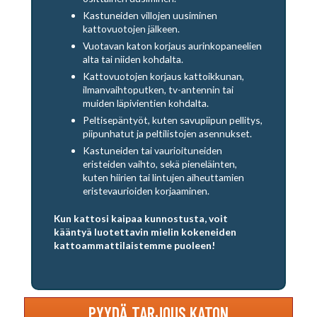
Kastuneiden villojen uusiminen
kattovuotojen jälkeen.
Vuotavan katon korjaus aurinkopaneelien
alta tai niiden kohdalta.
Kattovuotojen korjaus kattoikkunan,
ilmanvaihtoputken, tv-antennin tai
muiden läpivientien kohdalta.
Peltisepäntyöt, kuten savupiipun pellitys,
piipunhatut ja peltilistojen asennukset.
Kastuneiden tai vaurioituneiden
eristeiden vaihto, sekä pieneläinten,
kuten hiirien tai lintujen aiheuttamien
eristevaurioiden korjaaminen.
Kun kattosi kaipaa kunnostusta, voit
kääntyä luotettavin mielin kokeneiden
kattoammattilaistemme puoleen!
PYYDÄ TARJOUS KATON