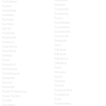
Karinainen
Sappee
Karjaa
Sastamala
Karjalohja
Satakunta
Karkkila
Sauvo
Karstula
Savitaipale
Karttula
Savonlinna
Karvia
Savonranta
Kaskinen
Savukoski
Kauhajoki
Seinäjoki
Kauhava
Sievi
Kauniainen
Siikainen
Kaustinen
Siikajoki
Keitele
Siikalatva
Kemi
Siilinjärvi
Kemijärvi
Simo
Keminmaa
Simpele
Kemiönsaari
Sipoo
Kempele
Sippola
Kerava
Siuntio
Kerimäki
Snappertuna
Keski-Pohjanmaa
Sodankylä
Keski-Suomi
Soini
Kestilä
Somerniemi
Kesälahti