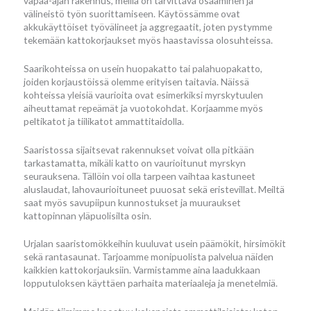
vapaa-ajan rakennus, meillä on tarvittava osaaminen ja
välineistö työn suorittamiseen. Käytössämme ovat
akkukäyttöiset työvälineet ja aggregaatit, joten pystymme
tekemään kattokorjaukset myös haastavissa olosuhteissa.
Saarikohteissa on usein huopakatto tai palahuopakatto,
joiden korjaustöissä olemme erityisen taitavia. Näissä
kohteissa yleisiä vaurioita ovat esimerkiksi myrskytuulen
aiheuttamat repeämät ja vuotokohdat. Korjaamme myös
peltikatot ja tiilikatot ammattitaidolla.
Saaristossa sijaitsevat rakennukset voivat olla pitkään
tarkastamatta, mikäli katto on vaurioitunut myrskyn
seurauksena. Tällöin voi olla tarpeen vaihtaa kastuneet
aluslaudat, lahovaurioituneet puuosat sekä eristevillat. Meiltä
saat myös savupiipun kunnostukset ja muuraukset
kattopinnan yläpuolisilta osin.
Urjalan saaristomökkeihin kuuluvat usein päämökit, hirsimökit
sekä rantasaunat. Tarjoamme monipuolista palvelua näiden
kaikkien kattokorjauksiin. Varmistamme aina laadukkaan
lopputuloksen käyttäen parhaita materiaaleja ja menetelmiä.