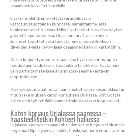
osaaminen kaikkiin tilanteisiin.
Lisäksi huolehdimme kattosi varustelusta ja
kattoturvatuotteiden kunnosta. Varmistamme, että
lumiesteet ovat tukevasti kiinni, kattosillat turvallisia käyttää
ja lapetikkaat kunnossa. Uusimme tarvittaessa myös
ilmanvaihtoputket sekä tarkistamme piipunpellityksen
tiiveyden. Meiltä löytyy laaja osaaminen kaikkiin kattotöihin.
Katon korjaustyöt suoritetaan aina hyviä rakennustapoja
noudattaen laadukkailla tuotteilla ja tarvikkeilla. Käytämme
vain parhaita materiaaleja varmistaaksemme kestävän
lopputuloksen.
Kun valitset meidät hoitamaan omakotitalosi, kesämökkisi tai
muun rakennuksen katon korjauksen Urjalassa, voit luottaa
siihen että työ tehdään ammattitaidolla alusta loppuun asti.
Katon korjaus Urjalassa saaressa –
haasteellisetkin kohteet hallussa
Urjalassa sijaitsevien saarikohteiden katon korjaus ei ole meille
ongelma. Olipa kyseessä mökki, huvila, saunarakennus tai muu