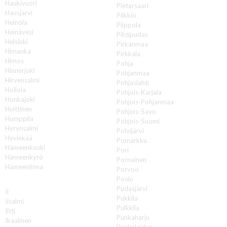
Haukivuori
Pietarsaari
Hausjärvi
Piikkiö
Heinola
Piippola
Heinävesi
Pihtipudas
Helsinki
Pirkanmaa
Himanka
Pirkkala
Himos
Pohja
Hinnerjoki
Pohjanmaa
Hirvensalmi
Pohjaslahti
Hollola
Pohjois-Karjala
Honkajoki
Pohjois-Pohjanmaa
Huittinen
Pohjois-Savo
Humppila
Pohjois-Suomi
Hyrynsalmi
Polvijärvi
Hyvinkää
Pomarkku
Hämeenkoski
Pori
Hämeenkyrö
Pornainen
Hämeenlinna
Porvoo
Posio
I
Pudasjärvi
Ii
Pukkila
Iisalmi
Pulkkila
Iitti
Punkaharju
Ikaalinen
Punkalaidun