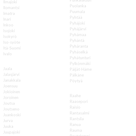
Ilmajoki
Puolanka
Ilomantsi
Puumala
Imatra
Pyhtää
Inari
Pyhäjoki
Inkoo
Pyhäjärvi
Isojoki
Pyhämaa
Isokyrö
Pyhäntä
Iso-syöte
Pyhäranta
Itä-Suomi
Pyhäselkä
Ivalo
Pyhätunturi
J
Pylkönmäki
Jaala
Päijät-Häme
Jalasjärvi
Pälkäne
Janakkala
Pöytyä
Joensuu
R
Jokioinen
Raahe
Joroinen
Raasepori
Joutsa
Raisio
Joutseno
Rantasalmi
Juankoski
Rantsila
Jurva
Ranua
Juuka
Rauma
Juupajoki
Rautalampi