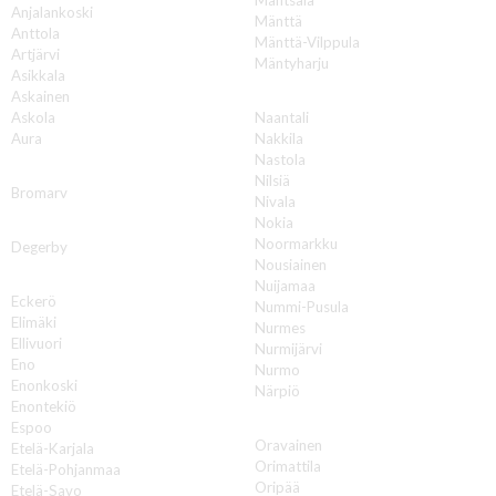
Anjalankoski
Mänttä
Anttola
Mänttä-Vilppula
Artjärvi
Mäntyharju
Asikkala
N
Askainen
Askola
Naantali
Aura
Nakkila
Nastola
B
Nilsiä
Bromarv
Nivala
Nokia
D
Noormarkku
Degerby
Nousiainen
E
Nuijamaa
Eckerö
Nummi-Pusula
Elimäki
Nurmes
Ellivuori
Nurmijärvi
Eno
Nurmo
Enonkoski
Närpiö
Enontekiö
O
Espoo
Oravainen
Etelä-Karjala
Orimattila
Etelä-Pohjanmaa
Oripää
Etelä-Savo