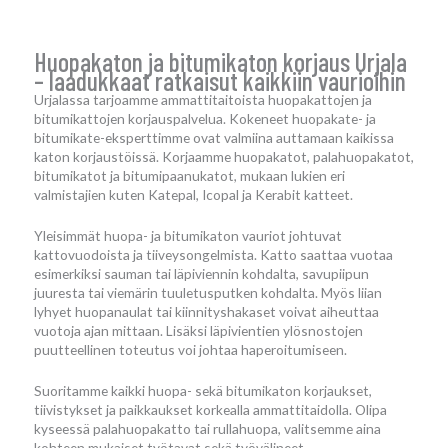
Huopakaton ja bitumikaton korjaus Urjala
– laadukkaat ratkaisut kaikkiin vaurioihin
Urjalassa tarjoamme ammattitaitoista huopakattojen ja
bitumikattojen korjauspalvelua. Kokeneet huopakate- ja
bitumikate-eksperttimme ovat valmiina auttamaan kaikissa
katon korjaustöissä. Korjaamme huopakatot, palahuopakatot,
bitumikatot ja bitumipaanukatot, mukaan lukien eri
valmistajien kuten Katepal, Icopal ja Kerabit katteet.
Yleisimmät huopa- ja bitumikaton vauriot johtuvat
kattovuodoista ja tiiveysongelmista. Katto saattaa vuotaa
esimerkiksi sauman tai läpiviennin kohdalta, savupiipun
juuresta tai viemärin tuuletusputken kohdalta. Myös liian
lyhyet huopanaulat tai kiinnityshakaset voivat aiheuttaa
vuotoja ajan mittaan. Lisäksi läpivientien ylösnostojen
puutteellinen toteutus voi johtaa haperoitumiseen.
Suoritamme kaikki huopa- sekä bitumikaton korjaukset,
tiivistykset ja paikkaukset korkealla ammattitaidolla. Olipa
kyseessä palahuopakatto tai rullahuopa, valitsemme aina
kohteen mukaiset työtavat sekä työvälineet