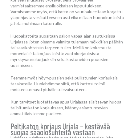
varmistaaksemme ensiluokkaisen lopputuloksen.
Varmistamme myös, että katto on vaurioalueeltaan korjattu
yläpohjasta vesikatteeseen asti eikä mitään huonokuntoista
jätetä muhimaan katon alle.
Huopakatteita suositaan paljon vapaa-ajan asutuksissa
Urjalassa, joten olemme valmiita tulemaan mökkitien päähän
tai saarikohteisiin tarpeen tullen. Meillä on kokemusta
monenlaisista korjaustöistä: vuotokorjauksista
myrskyvauriokorjauksiin sekä kastuneiden puuosien
uusimiseen.
Teemme myös höyrypussien sekä pullistumien korjauksia
tasakatoille. Huolehdimme siitä, että kattosi toimii
moitteettomasti pitkälle tulevaisuuteen.
Kun tarvitset luotettavaa apua Urjalassa sijaitsevan huopa-
tai bitumikaton korjaukseen, käänny asiantuntevien
ammattilaistemme puoleen.
Peltikaton korjaus Urjala – kestävää
suojaa sääolosuhteita vastaan
Urjalassa peltikaton korjaus on tärkeä toimenpide, joka