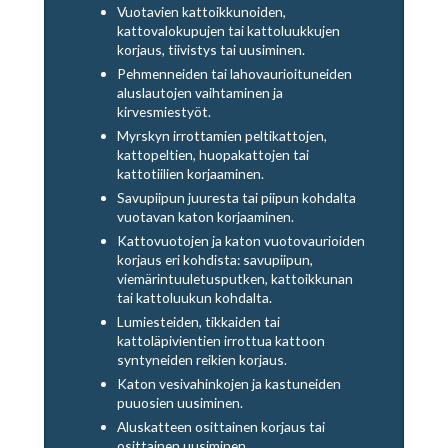
Vuotavien kattoikkunoiden,
kattovalokupujen tai kattoluukkujen
korjaus, tiivistys tai uusiminen.
Pehmenneiden tai lahovaurioituneiden
aluslautojen vaihtaminen ja
kirvesmiestyöt.
Myrskyn irrottamien peltikattojen,
kattopeltien, huopakattojen tai
kattotiilien korjaaminen.
Savupiipun juuresta tai piipun kohdalta
vuotavan katon korjaaminen.
Kattovuotojen ja katon vuotovaurioiden
korjaus eri kohdista: savupiipun,
viemärintuuletusputken, kattoikkunan
tai kattoluukun kohdalta.
Lumiesteiden, tikkaiden tai
kattoläpivientien irrottua kattoon
syntyneiden reikien korjaus.
Katon vesivahinkojen ja kastuneiden
puuosien uusiminen.
Aluskatteen osittainen korjaus tai
osittainen uusiminen.