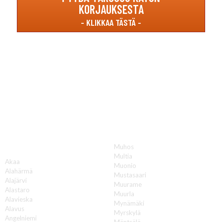
KORJAUKSESTA
Katon korjauksia luotettavasti koko Suomen
alueella!
Muhos
A
Multia
Akaa
Muonio
Alahärmä
Mustasaari
Alajärvi
Muurame
Alastaro
Muurla
Alavieska
Mynämäki
Alavus
Myrskylä
Angelniemi
Mäntsälä