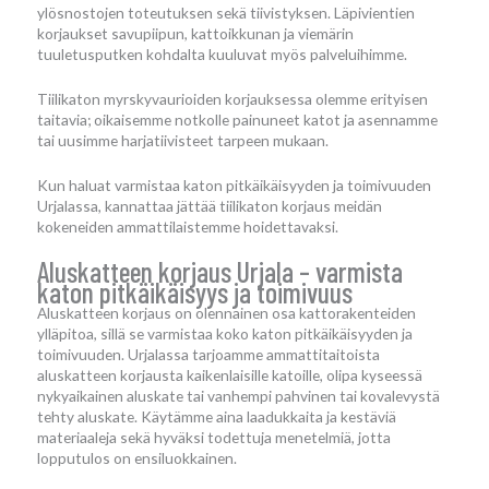
ylösnostojen toteutuksen sekä tiivistyksen. Läpivientien
korjaukset savupiipun, kattoikkunan ja viemärin
tuuletusputken kohdalta kuuluvat myös palveluihimme.
Tiilikaton myrskyvaurioiden korjauksessa olemme erityisen
taitavia; oikaisemme notkolle painuneet katot ja asennamme
tai uusimme harjatiivisteet tarpeen mukaan.
Kun haluat varmistaa katon pitkäikäisyyden ja toimivuuden
Urjalassa, kannattaa jättää tiilikaton korjaus meidän
kokeneiden ammattilaistemme hoidettavaksi.
Aluskatteen korjaus Urjala – varmista
katon pitkäikäisyys ja toimivuus
Aluskatteen korjaus on olennainen osa kattorakenteiden
ylläpitoa, sillä se varmistaa koko katon pitkäikäisyyden ja
toimivuuden. Urjalassa tarjoamme ammattitaitoista
aluskatteen korjausta kaikenlaisille katoille, olipa kyseessä
nykyaikainen aluskate tai vanhempi pahvinen tai kovalevystä
tehty aluskate. Käytämme aina laadukkaita ja kestäviä
materiaaleja sekä hyväksi todettuja menetelmiä, jotta
lopputulos on ensiluokkainen.