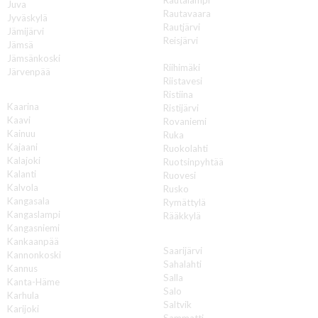
Juva
Rautavaara
Jyväskylä
Rautjärvi
Jämijärvi
Reisjärvi
Jämsä
Renko
Jämsänkoski
Riihimäki
Järvenpää
Riistavesi
K
Ristiina
Kaarina
Ristijärvi
Kaavi
Rovaniemi
Kainuu
Ruka
Kajaani
Ruokolahti
Kalajoki
Ruotsinpyhtää
Kalanti
Ruovesi
Kalvola
Rusko
Kangasala
Rymättylä
Kangaslampi
Rääkkylä
Kangasniemi
S
Kankaanpää
Saarijärvi
Kannonkoski
Sahalahti
Kannus
Salla
Kanta-Häme
Salo
Karhula
Saltvik
Karijoki
Sammatti