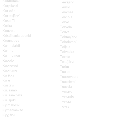
Kontiomäki
Teerijärvi
Korpilahti
Teisko
Korsnäs
Temmes
Kortesjärvi
Tenhola
Koski Tl
Tervo
Kotka
Tervola
Kouvola
Teuva
Kristiinankaupunki
Tohmajärvi
Kruunupyy
Toholampi
Kuhmalahti
Toijala
Kuhmo
Toivakka
Kuhmoinen
Tornio
Kuopio
Tottijärvi
Kuorevesi
Turku
Kuortane
Tuulos
Kurikka
Tuupovaara
Kuru
Tuusniemi
Kustavi
Tuusula
Kuusamo
Tyrnävä
Kuusankoski
Tyrväntö
Kuusjoki
Tyrvää
Kylmäkoski
Töysä
Kymenlaakso
U
Kyyjärvi