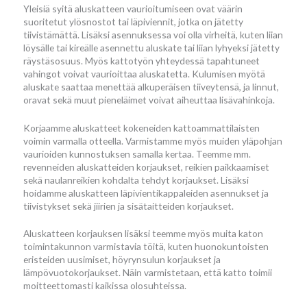
Yleisiä syitä aluskatteen vaurioitumiseen ovat väärin
suoritetut ylösnostot tai läpiviennit, jotka on jätetty
tiivistämättä. Lisäksi asennuksessa voi olla virheitä, kuten liian
löysälle tai kireälle asennettu aluskate tai liian lyhyeksi jätetty
räystäsosuus. Myös kattotyön yhteydessä tapahtuneet
vahingot voivat vaurioittaa aluskatetta. Kulumisen myötä
aluskate saattaa menettää alkuperäisen tiiveytensä, ja linnut,
oravat sekä muut pieneläimet voivat aiheuttaa lisävahinkoja.
Korjaamme aluskatteet kokeneiden kattoammattilaisten
voimin varmalla otteella. Varmistamme myös muiden yläpohjan
vaurioiden kunnostuksen samalla kertaa. Teemme mm.
revenneiden aluskatteiden korjaukset, reikien paikkaamiset
sekä naulanreikien kohdalta tehdyt korjaukset. Lisäksi
hoidamme aluskatteen läpivientikappaleiden asennukset ja
tiivistykset sekä jiirien ja sisätaitteiden korjaukset.
Aluskatteen korjauksen lisäksi teemme myös muita katon
toimintakunnon varmistavia töitä, kuten huonokuntoisten
eristeiden uusimiset, höyrynsulun korjaukset ja
lämpövuotokorjaukset. Näin varmistetaan, että katto toimii
moitteettomasti kaikissa olosuhteissa.