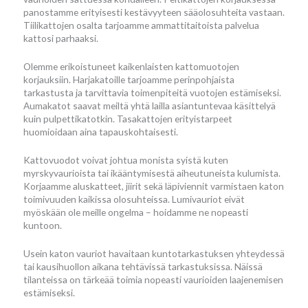
panostamme erityisesti kestävyyteen sääolosuhteita vastaan.
Tiilikattojen osalta tarjoamme ammattitaitoista palvelua
kattosi parhaaksi.
Olemme erikoistuneet kaikenlaisten kattomuotojen
korjauksiin. Harjakatoille tarjoamme perinpohjaista
tarkastusta ja tarvittavia toimenpiteitä vuotojen estämiseksi.
Aumakatot saavat meiltä yhtä lailla asiantuntevaa käsittelyä
kuin pulpettikatotkin. Tasakattojen erityistarpeet
huomioidaan aina tapauskohtaisesti.
Kattovuodot voivat johtua monista syistä kuten
myrskyvaurioista tai ikääntymisestä aiheutuneista kulumista.
Korjaamme aluskatteet, jiirit sekä läpiviennit varmistaen katon
toimivuuden kaikissa olosuhteissa. Lumivauriot eivät
myöskään ole meille ongelma – hoidamme ne nopeasti
kuntoon.
Usein katon vauriot havaitaan kuntotarkastuksen yhteydessä
tai kausihuollon aikana tehtävissä tarkastuksissa. Näissä
tilanteissa on tärkeää toimia nopeasti vaurioiden laajenemisen
estämiseksi.