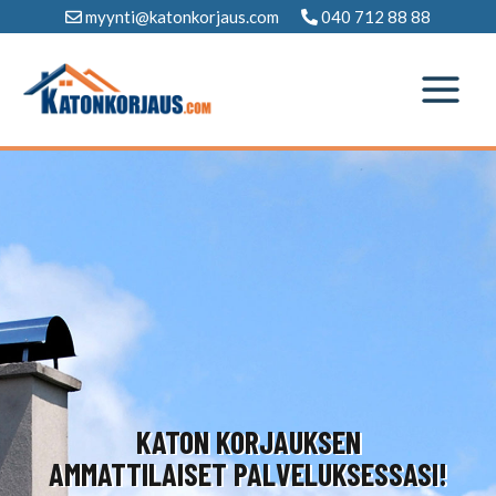
Siirry
myynti@katonkorjaus.com
040 712 88 88
sisältöön
KATON KORJAUKSEN
AMMATTILAISET PALVELUKSESSASI!