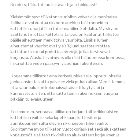
Benders, tiilikatot luotettavasti ja tehokkaasti.
Yleisimmät syyt tiilikaton vaurioihin voivat olla moninaisia.
Tiilikatto voi vuotaa rikkoontuneiden tai irronneiden
kattotiilien, harjatiilien tai reunatiilien kohdalta. Myrsky on
saattanut irrottaa kattotiiliä tai puu on kaatunut tiilikaton
päälle aiheuttaen merkittäviä vaurioita. Lisäksi lumen
aiheuttamat vauriot ovat yleisiä; lumi saattaa irrottaa
kattotuotteita tai pudottaa rännejä, jotka tarvitsevat
korjausta. Aluskate voi myös olla rikki tai huonossa kunnossa,
mikä johtaa veden pääsyyn yläpohjan rakenteisiin.
Korjaamme tiilikatot aina korkealuokkaisella lopputuloksella,
jonka ansiosta katto palvelee vielä pitkän aikaa. Varmistamme,
että vaurioalue on kokonaisvaltaisesti käyty läpi ja
kunnostettu siten, että katto toimii rakennuksen suojana
pitkään tulevaisuuteen.
Teemme mm. seuraavia tiilikaton korjaustöitä: rikkinäisten
kattotiilien vaihto sekä lapetikkaan, kattosillan ja
aurinkopaneelin alta olevien rikkinäisten tiilien vaihto.
Suoritamme myös tiilikaton vuotokorjaukset sekä aluskatteen
korjaustyöt sisältäen rikkinäisen aluskatteen korjauksen ja