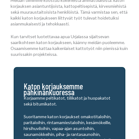
Meidän tiimimme koostuu kokeneista ammattilaisista: katon
korjauksen asiantuntijoista, kattopeltisepistä, kirvesmiehistä
sekä muuraustaitoisista henkilöistä. Tämä varmistaa sen, että
kaikki katon korjaukseen liittyvät työt tulevat hoidetuiksi
asianmukaisesti ja tehokkaasti.
Kun tarvitset luotettavaa apua Urjalassa sijaitsevan
saarikohteen katon korjaukseen, käänny meidän puoleemme.
Osaamisemme kattaa kaikenlaiset kattotyöt niin pienissä kuin
suurissakin projekteissa.
Katon korjauksemme
pähkinänkuoressa
Korjaamme peltikatot, tiilikatot ja huopakatot
sekä bitumikatot.
Suoritamme katon korjaukset omakotitaloihin,
paritaloihin, rintamamiestaloihin, kesämökeille,
hirsihuviloihin, vapaa-ajan asuntoihin,
saunamökkeihin, piha- ja rantasaunoihin,