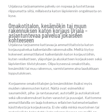
Urjalassa tarjoamamme palvelu on nopeaa ja luotettavaa
riippumatta siitä, millaisesta katon läpiviennin ongelmasta on
kyse.
Omakotitalon, kesämökin tai muun
rakennuksen katon korjaus Urjala –
asiantuntevaa palvelua jokaiseen
kohteeseen
Urjalassa tarjoamme kattavaa ja ammattitaitoista katon
korjauspalvelua kaikenlaisille rakennuksille. Meiltä löytyy
kokeneet ammattilaiset kaikenlaisiin katon korjaustöihin,
kuten vesikatteen, yläpohjan ja aluskatteen korjaukseen sekä
läpivientien tiivistykseen. Olipa kyseessä omakotitalo,
kesämökki tai muu rakennus, varmistamme aina laadukkaan
lopputuloksen.
Korjaamme omakotitalojen ja kesämökkien lisäksi myös
muiden rakennusten katot. Näitä ovat esimerkiksi
saunamökit, piha- ja rantasaunat, autotallit ja autokatokset
sekä ulkorakennukset kuten varastot ja puuvajat. Kattomme
ammattilaisilla on laaja kokemus erilaisten katemateriaalien
käsittelystä ja korjauksesta. Ei ole väliä minkä muotoinen tai
materiaalista toteutettu kate rakennuksessa on; meillä on