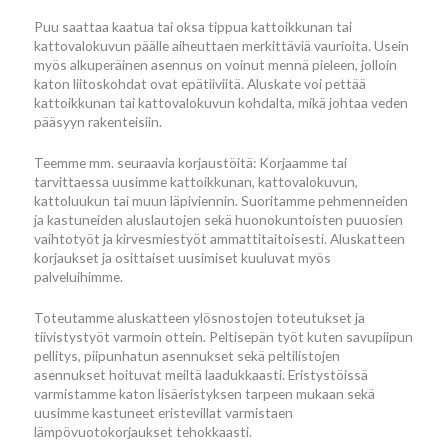
Puu saattaa kaatua tai oksa tippua kattoikkunan tai
kattovalokuvun päälle aiheuttaen merkittäviä vaurioita. Usein
myös alkuperäinen asennus on voinut mennä pieleen, jolloin
katon liitoskohdat ovat epätiiviitä. Aluskate voi pettää
kattoikkunan tai kattovalokuvun kohdalta, mikä johtaa veden
pääsyyn rakenteisiin.
Teemme mm. seuraavia korjaustöitä: Korjaamme tai
tarvittaessa uusimme kattoikkunan, kattovalokuvun,
kattoluukun tai muun läpiviennin. Suoritamme pehmenneiden
ja kastuneiden aluslautojen sekä huonokuntoisten puuosien
vaihtotyöt ja kirvesmiestyöt ammattitaitoisesti. Aluskatteen
korjaukset ja osittaiset uusimiset kuuluvat myös
palveluihimme.
Toteutamme aluskatteen ylösnostojen toteutukset ja
tiivistystyöt varmoin ottein. Peltisepän työt kuten savupiipun
pellitys, piipunhatun asennukset sekä peltilistojen
asennukset hoituvat meiltä laadukkaasti. Eristystöissä
varmistamme katon lisäeristyksen tarpeen mukaan sekä
uusimme kastuneet eristevillat varmistaen
lämpövuotokorjaukset tehokkaasti.