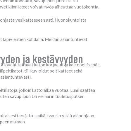
viennin kohdalta, savupiipun juuresta tai
yhyet kiinnikkeet voivat myös aiheuttaa vuotokohtia.
pohjasta vesikatteeseen asti. Huonokuntoista
 läpivientien kohdalla. Meidän asiantuntevat
syyden ja kestävyyden
ä löydät taitavat katon korjaajat ja kattopeltisepät,
ipeltikatot, tiilikuvioidut peltikatteet sekä
asiantuntevasti.
ltilistoja, jolloin katto alkaa vuotaa. Lumi saattaa
 kuten savupiipun tai viemärin tuuletusputken
taisesti korjattu; mikäli vaurio yltää yläpohjaan
arpeen mukaan.