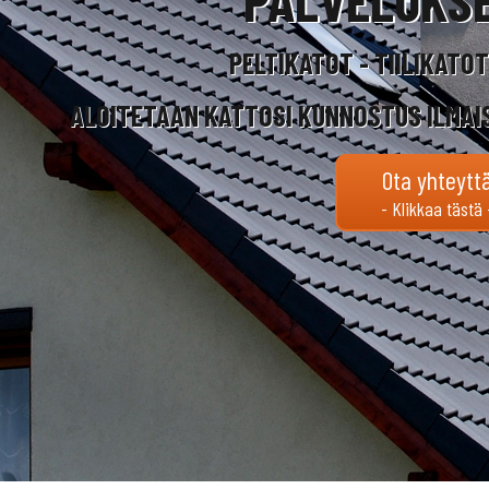
PELTIKATOT - TIILIKATO
ALOITETAAN KATTOSI KUNNOSTUS ILMAI
Ota yhteytt