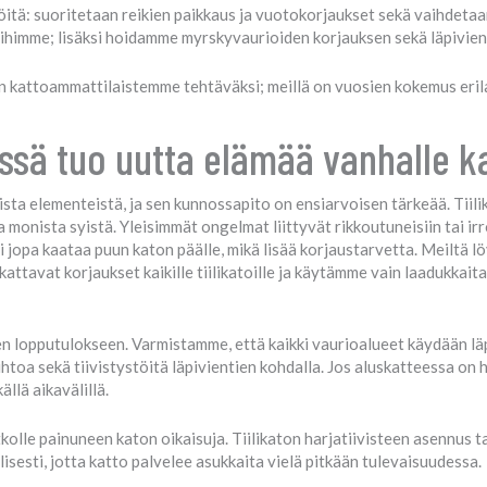
öitä: suoritetaan reikien paikkaus ja vuotokorjaukset sekä vaihdeta
uihimme; lisäksi hoidamme myrskyvaurioiden korjauksen sekä läpivient
n kattoammattilaistemme tehtäväksi; meillä on vuosien kokemus erila
lässä tuo uutta elämää vanhalle k
sta elementeistä, ja sen kunnossapito on ensiarvoisen tärkeää. Tiilik
 monista syistä. Yleisimmät ongelmat liittyvät rikkoutuneisiin tai irr
i jopa kaataa puun katon päälle, mikä lisää korjaustarvetta. Meiltä lö
kattavat korjaukset kaikille tiilikatoille ja käytämme vain laadukkait
lopputulokseen. Varmistamme, että kaikki vaurioalueet käydään läpi
toa sekä tiivistystöitä läpivientien kohdalla. Jos aluskatteessa on 
lä aikavälillä.
le painuneen katon oikaisuja. Tiilikaton harjatiivisteen asennus t
isesti, jotta katto palvelee asukkaita vielä pitkään tulevaisuudessa.