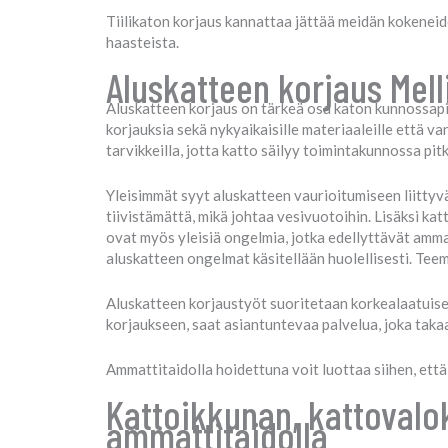
Tiilikaton korjaus kannattaa jättää meidän kokeneide
haasteista.
Aluskatteen korjaus Mel
Aluskatteen korjaus on tärkeä osa katon kunnossapi
korjauksia sekä nykyaikaisille materiaaleille että va
tarvikkeilla, jotta katto säilyy toimintakunnossa pit
Yleisimmät syyt aluskatteen vaurioitumiseen liittyvät 
tiivistämättä, mikä johtaa vesivuotoihin. Lisäksi ka
ovat myös yleisiä ongelmia, jotka edellyttävät amma
aluskatteen ongelmat käsitellään huolellisesti. Tee
Aluskatteen korjaustyöt suoritetaan korkealaatuises
korjaukseen, saat asiantuntevaa palvelua, joka taka
Ammattitaidolla hoidettuna voit luottaa siihen, että
Kattoikkunan, kattovalok
ammattitaidolla