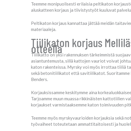
Teemme monipuolisesti erilaisia peltikaton korjaust
aluskatteen korjaus ja tiivistystyöt kuuluvat palvel
Peltikaton korjaus kannattaa jättää meidän taitavie
materiaaleja.
Tiilikaton korjaus Melli
otteella
Tiilikatto on yksi rakennuksen tärkeimmistä suojaavi
asiantuntemusta, sillä kattojen vauriot voivat johtua
katon rakenteissa. Myrsky voi myös irrottaa tiiliä ta
sekä betonitiilikatot että savitiilikatot. Suoritamme 
Benders.
Korjauksissamme keskitymme aina korkealuokkaiseen 
Tarjoamme muun muassa rikkinäisten kattotiilien vaih
korjaukset varmistaaksemme katon toimivuuden pitkäl
Teemme myös myrskyvaurioiden korjauksia sekä notkol
työvaiheet toteutetaan ammattitaitoisesti ja huolell