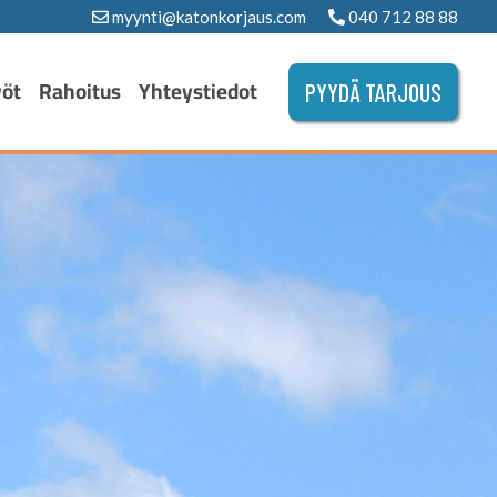
myynti@katonkorjaus.com
040 712 88 88
yöt
Rahoitus
Yhteystiedot
PYYDÄ TARJOUS