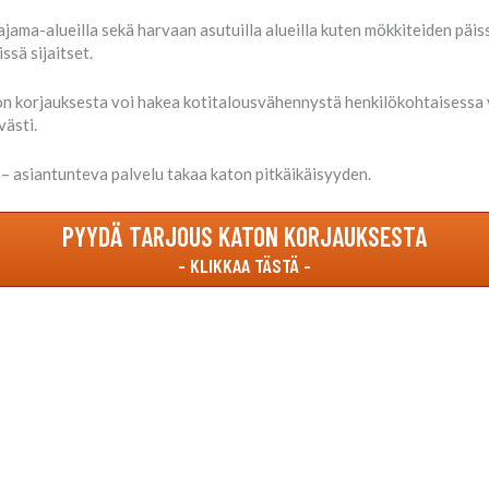
ama-alueilla sekä harvaan asutuilla alueilla kuten mökkiteiden päis
ssä sijaitset.
 korjauksesta voi hakea kotitalousvähennystä henkilökohtaisessa 
västi.
 – asiantunteva palvelu takaa katon pitkäikäisyyden.
PYYDÄ TARJOUS KATON KORJAUKSESTA