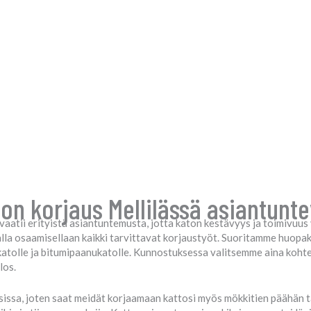
n korjaus Mellilässä asiantunteva
vaatii erityistä asiantuntemusta, jotta katon kestävyys ja toimivuu
valla osaamisellaan kaikki tarvittavat korjaustyöt. Suoritamme huopak
katolle ja bitumipaanukatolle. Kunnostuksessa valitsemme aina kohte
los.
issa, joten saat meidät korjaamaan kattosi myös mökkitien päähän ta