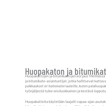
Huopakaton ja bitumikato
Huopakattojen ja bitumikattojen korjaus Mellilässä 
ja bitumikate-asiantuntijat, jotka hallitsevat katta
paikkaukset eri katemateriaaleille, kuten palahuopa
työnjäljestä tulee ensiluokkainen ja kestävä lopputu
Huopakatteita käytetään laajalti vapaa-ajan asutuks