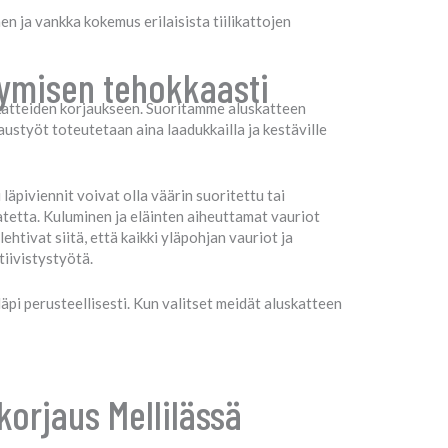
n ja vankka kokemus erilaisista tiilikattojen
tymisen tehokkaasti
skatteiden korjaukseen. Suoritamme aluskatteen
jaustyöt toteutetaan aina laadukkailla ja kestäville
 läpiviennit voivat olla väärin suoritettu tai
atetta. Kuluminen ja eläinten aiheuttamat vauriot
ivat siitä, että kaikki yläpohjan vauriot ja
tiivistystyötä.
pi perusteellisesti. Kun valitset meidät aluskatteen
korjaus Mellilässä