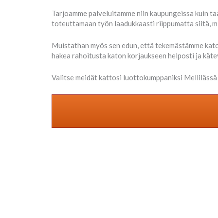
Tarjoamme palveluitamme niin kaupungeissa kuin taaj
toteuttamaan työn laadukkaasti riippumatta siitä, mi
Muistathan myös sen edun, että tekemästämme katon
hakea rahoitusta katon korjaukseen helposti ja käte
Valitse meidät kattosi luottokumppaniksi Mellilässä