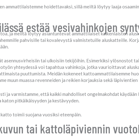
n ammattilaistemme hoidettavaksi, sillä meiltä löytyy laaja osaamine
lilässä estää vesivahinkojen syn
toa, ja meiltä löytyy asiantuntevat ammattilaiset kaikenlaisten alu
nhemmille pahvisille tai kovalevystä valmistetuille aluskatteille. Kor
kään.
asennusvirheisiin tai ulkoisiin tekijöihin. Esimerkiksi ylösnostot tai
ttotyön yhteydessä voi tapahtua vahinkoja, jotka vaurioittavat alusk
ttimaista puuttumista. Meidän kokeneet kattoammattilaisemme huoleht
mme muun muassa revenneiden ja reikien korjauksia sekä läpivientien 
ti ja varmistamme, että kaikki mahdolliset ongelmakohdat käydään lä
a katon pitkäikäisyyden ja kestävyyden.
 katto toimii suojana vuosiksi eteenpäin.
uvun tai kattoläpiviennin vuoto