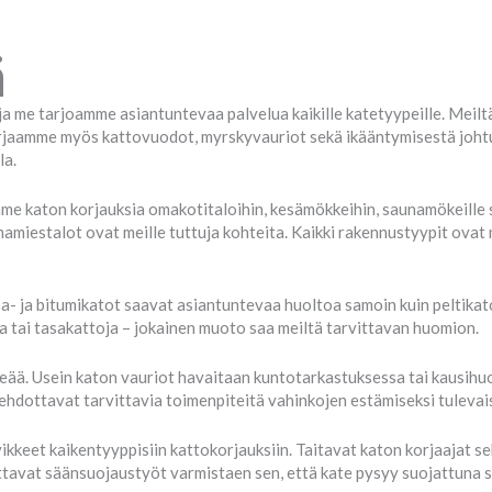
ä
a me tarjoamme asiantuntevaa palvelua kaikille katetyypeille. Meiltä 
orjaamme myös kattovuodot, myrskyvauriot sekä ikääntymisestä joht
la.
e katon korjauksia omakotitaloihin, kesämökkeihin, saunamökeille sek
mamiestalot ovat meille tuttuja kohteita. Kaikki rakennustyypit ovat m
- ja bitumikatot saavat asiantuntevaa huoltoa samoin kuin peltikato
a tai tasakattoja – jokainen muoto saa meiltä tarvittavan huomion.
eää. Usein katon vauriot havaitaan kuntotarkastuksessa tai kausih
hdottavat tarvittavia toimenpiteitä vahinkojen estämiseksi tulevai
keet kaikentyyppisiin kattokorjauksiin. Taitavat katon korjaajat se
ttavat säänsuojaustyöt varmistaen sen, että kate pysyy suojattuna 