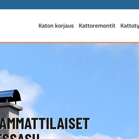
Katon korjaus
Kattoremontit
Kattot
AMMATTILAISET
SSASI!