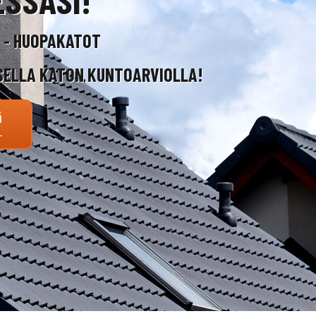
T - HUOPAKATOT
SELLA KATON KUNTOARVIOLLA!
ä