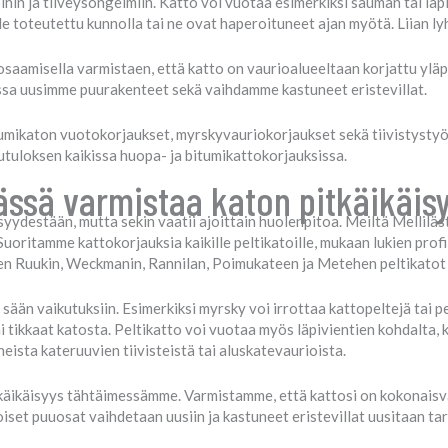
hin ja tiiveysongelmiin. Katto voi vuotaa esimerkiksi sauman tai läpi
le toteutettu kunnolla tai ne ovat haperoituneet ajan myötä. Liian l
aamisella varmistaen, että katto on vaurioalueeltaan korjattu ylä
essa uusimme puurakenteet sekä vaihdamme kastuneet eristevillat.
mikaton vuotokorjaukset, myrskyvauriokorjaukset sekä tiivistystyöt
uloksen kaikissa huopa- ja bitumikattokorjauksissa.
lässä varmistaa katon pitkäikäi
yydestään, mutta sekin vaatii ajoittain huolenpitoa. Meiltä Melliläst
uoritamme kattokorjauksia kaikille peltikatoille, mukaan lukien profiil
en Ruukin, Weckmanin, Rannilan, Poimukateen ja Metehen peltikatot 
sään vaikutuksiin. Esimerkiksi myrsky voi irrottaa kattopeltejä tai pe
i tikkaat katosta. Peltikatto voi vuotaa myös läpivientien kohdalta,
eista kateruuvien tiivisteistä tai aluskatevaurioista.
käikäisyys tähtäimessämme. Varmistamme, että kattosi on kokonaisval
iset puuosat vaihdetaan uusiin ja kastuneet eristevillat uusitaan t