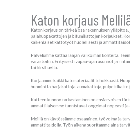
Katon korjaus Mellil
Katon korjaus on tärkeä osa rakennuksen ylläpitoa, j
palahuopakattojen ja bitumikattojen korjaukset. K
kaikenlaiset kattotyöt huolellisesti ja ammattitaidol
Palvelumme kattaa laajan valikoiman kohteita. Teemm
varastoihin. Erityisesti vapaa-ajan asunnot ja rinta
tai hirsihuvila.
Korjaamme kaikki katemateriaalit tehokkaasti. Huopa
huomiotta harjakattoja, aumakattoja, pulpettikattoj
Katteen kunnon tarkastaminen on ensiarvoisen tärk
ammattilaisemme tunnistavat ongelmat nopeasti ja e
Meillä on käytössämme osaaminen, työvoima ja tarvik
ammattitaidolla. Työn aikana suoritamme aina tarvi