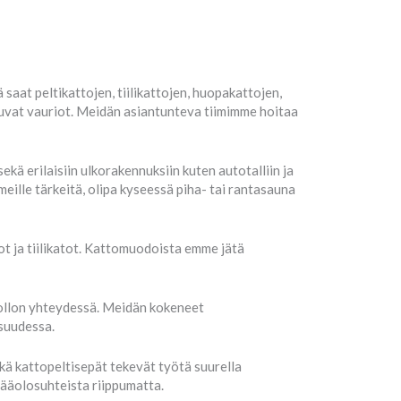
saat peltikattojen, tiilikattojen, huopakattojen,
uvat vauriot. Meidän asiantunteva tiimimme hoitaa
ä erilaisiin ulkorakennuksiin kuten autotalliin ja
eille tärkeitä, olipa kyseessä piha- tai rantasauna
t ja tiilikatot. Kattomuodoista emme jätä
uollon yhteydessä. Meidän kokeneet
suudessa.
kä kattopeltisepät tekevät työtä suurella
sääolosuhteista riippumatta.