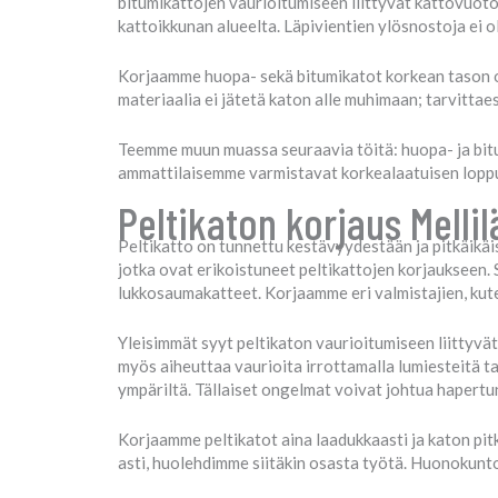
bitumikattojen vaurioitumiseen liittyvät kattovuotoi
kattoikkunan alueelta. Läpivientien ylösnostoja ei o
Korjaamme huopa- sekä bitumikatot korkean tason os
materiaalia ei jätetä katon alle muhimaan; tarvitta
Teemme muun muassa seuraavia töitä: huopa- ja bitu
ammattilaisemme varmistavat korkealaatuisen lopput
Peltikaton korjaus Melli
Peltikatto on tunnettu kestävyydestään ja pitkäikäis
jotka ovat erikoistuneet peltikattojen korjaukseen. S
lukkosaumakatteet. Korjaamme eri valmistajien, kut
Yleisimmät syyt peltikaton vaurioitumiseen liittyvät 
myös aiheuttaa vaurioita irrottamalla lumiesteitä ta
ympäriltä. Tällaiset ongelmat voivat johtua hapertun
Korjaamme peltikatot aina laadukkaasti ja katon pit
asti, huolehdimme siitäkin osasta työtä. Huonokunto