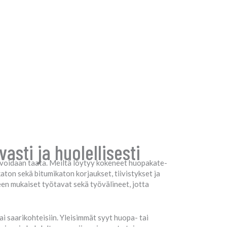
sti ja huolellisesti
s voidaan taata. Meiltä löytyy kokeneet huopakate-
aton sekä bitumikaton korjaukset, tiivistykset ja
en mukaiset työtavat sekä työvälineet, jotta
i saarikohteisiin. Yleisimmät syyt huopa- tai