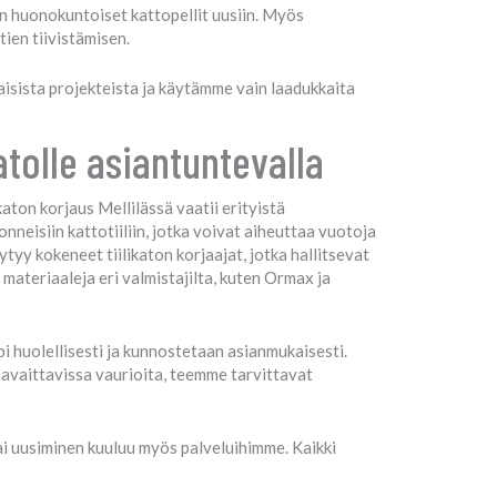
an huonokuntoiset kattopellit uusiin. Myös
ien tiivistämisen.
isista projekteista ja käytämme vain laadukkaita
atolle asiantuntevalla
aton korjaus Mellilässä vaatii erityistä
onneisiin kattotiiliin, jotka voivat aiheuttaa vuotoja
ytyy kokeneet tiilikaton korjaajat, jotka hallitsevat
a materiaaleja eri valmistajilta, kuten Ormax ja
 huolellisesti ja kunnostetaan asianmukaisesti.
havaittavissa vaurioita, teemme tarvittavat
ai uusiminen kuuluu myös palveluihimme. Kaikki