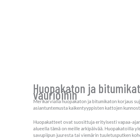
Huopakaton ja bitumikato
vaurioihin
Merikarvialla huopakaton ja bitumikaton korjaus suj
asiantuntemusta kaikentyyppisten kattojen kunnostuk
Huopakatteet ovat suosittuja erityisesti vapaa-ajan
alueella tämä on meille arkipäivää. Huopakatoilla yl
savupiipun juuresta tai viemärin tuuletusputken koh