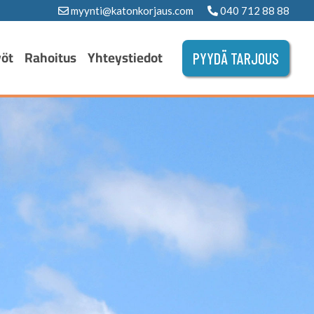
myynti@katonkorjaus.com
040 712 88 88
yöt
Rahoitus
Yhteystiedot
PYYDÄ TARJOUS