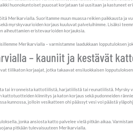
aikki huonokuntoiset puuosat korjataan tai uusitaan ja kastuneet eri
töitä Merikarvialla. Suoritamme muun muassa reikien paikkausta ja v
sekä myrskyvaurioiden korjaus kuuluvat palveluihimme. Lisäksi teemme
en aiheuttamien eristevaurioiden korjauksia.
aisillemme Merikarvialla – varmistamme laadukkaan lopputuloksen jok
rvialla – kauniit ja kestävät kat
at tiilikaton korjaajat, jotka takaavat ensiluokkaisen lopputuloksen
tai irronneista kattotiilistä, harjatiilistä tai reunatiilistä. Myrsky v
 kattotuotteiden kiinnitys ja katon korjaus sekä pudonneiden rännien
ossa kunnossa, jolloin vesikatteen ohi päässyt vesi voi päästä yläpohj
loksella, jonka ansiosta katto palvelee vielä pitkän aikaa. Varmista
suojana pitkään tulevaisuuteen Merikarvialla.