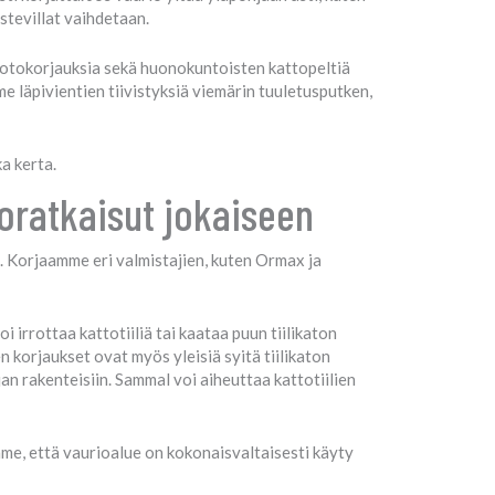
stevillat vaihdetaan.
uotokorjauksia sekä huonokuntoisten kattopeltiä
 läpivientien tiivistyksiä viemärin tuuletusputken,
a kerta.
toratkaisut jokaiseen
. Korjaamme eri valmistajien, kuten Ormax ja
oi irrottaa kattotiiliä tai kaataa puun tiilikaton
 korjaukset ovat myös yleisiä syitä tiilikaton
an rakenteisiin. Sammal voi aiheuttaa kattotiilien
mme, että vaurioalue on kokonaisvaltaisesti käyty