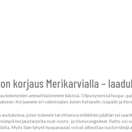
n korjaus Merikarvialla – laadu
uu kokeneiden ammattilaistemme käsissä. Olipa kyseessä huopa-, pal
seen. Korjaamme eri valmistajien, kuten Katepalin, Icopalin ja Kerab
 asutuksissa, joten tulemme tarvittaessa mökkitien päähän tai saari
eisimpiä korjaustarpeita ovat vuoto- ja tiiveysongelmat. Katto voi v
dalta. Myös liian lyhyet huopanaulat voivat aiheuttaa vuotoriskejä 