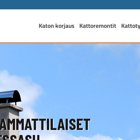
Katon korjaus
Kattoremontit
Kattot
AMMATTILAISET
SSASI!