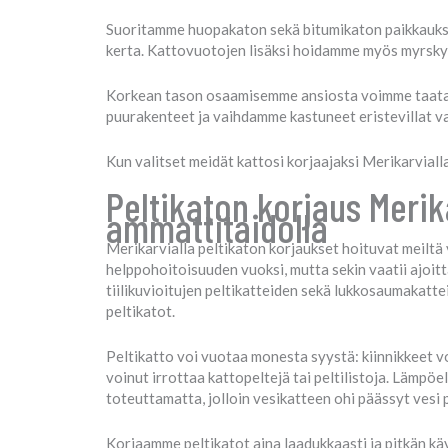
Suoritamme huopakaton sekä bitumikaton paikkaukset
kerta. Kattovuotojen lisäksi hoidamme myös myrsky
Korkean tason osaamisemme ansiosta voimme taata k
puurakenteet ja vaihdamme kastuneet eristevillat v
Kun valitset meidät kattosi korjaajaksi Merikarvialla,
Peltikaton korjaus Merik
ammattitaidolla
Merikarvialla peltikaton korjaukset hoituvat meiltä
helppohoitoisuuden vuoksi, mutta sekin vaatii ajoitt
tiilikuvioitujen peltikatteiden sekä lukkosaumakat
peltikatot.
Peltikatto voi vuotaa monesta syystä: kiinnikkeet voi
voinut irrottaa kattopeltejä tai peltilistoja. Lämpöe
toteuttamatta, jolloin vesikatteen ohi päässyt vesi
Korjaamme peltikatot aina laadukkaasti ja pitkän käy