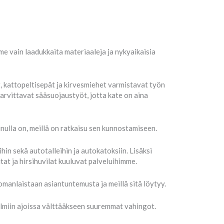
e vain laadukkaita materiaaleja ja nykyaikaisia
, kattopeltisepät ja kirvesmiehet varmistavat työn
arvittavat sääsuojaustyöt, jotta kate on aina
inulla on, meillä on ratkaisu sen kunnostamiseen.
in sekä autotalleihin ja autokatoksiin. Lisäksi
t ja hirsihuvilat kuuluvat palveluihimme.
manlaistaan asiantuntemusta ja meillä sitä löytyy.
lmiin ajoissa välttääkseen suuremmat vahingot.