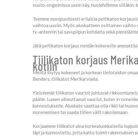
vuoto-ongelmissa usein käy, huolehdimme siitäkin: k
Teemme monipuolisesti erilaisia peltikaton korjaus
vaihtoa uusiin. Myös aluskatteen osittainen vaihto 
tv-antennin tai savupiipun kohdalta sekä pieneläint
Jätä peltikaton korjaus meidän kokeneille ammattil
Tiilikaton korjaus Merika
kotiin
Meiltä löytyy kokeneet ja korkean tietotaidon omaav
Benders, tiilikatot Merikarvialla.
Yleisimmät tiilikaton vauriot johtuvat rikkoontuneista 
päälle. Lumen aiheuttamat vauriot, kuten irronneiden
kunnostukselle. Aluskate saattaa olla rikki tai huon
murenemisen tai saada tiilien välit rakoilemaan.
Korjaamme tiilikatot aina korkealuokkaisella lopputu
läpi ja kunnostettu, jotta katto toimii rakennuksen 