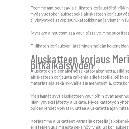
Teemme mm. seuraavia tiilikaton korjaustöitä: rikkinä
myös vuotokorjaukset sekä aluskatteen korjaustyöt, 
tiivistystyöt savupiipun, kattoikkunan ja viemärin t
Myrskyn aiheuttamissa vaurioissa voimme suorittaa e
Tiilikaton korjauksen jättäminen meidän kokeneiden 
Aluskatteen korjaus Mer
pitkäikäisyyden
Aluskate on olennainen osa kattorakennetta, sillä 
aluskatteen korjausta kaikenlaisille katoille, oli k
materiaaleja sekä nykyaikaisia menetelmiä, jotta kor
Yleisimmät syyt aluskatteen vaurioihin ovat asennusvi
liian lyhyeksi jätetty aluskate. Myös kattotyön yhte
puiden lehdet voivat kuluttaa aluskatetta ajan mitta
Korjaamme aluskatteet varmalla otteella ja kokenei
eristeiden uusimisesta sekä höyrynsulun korjauksest