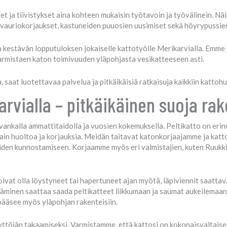
 ja tiivistykset aina kohteen mukaisin työtavoin ja työvälinein. N
vauriokorjaukset, kastuneiden puuosien uusimiset sekä höyrypussien
estävän lopputuloksen jokaiselle kattotyölle Merikarvialla. Emme j
armistaen katon toimivuuden yläpohjasta vesikatteeseen asti.
 saat luotettavaa palvelua ja pitkäikäisiä ratkaisuja kaikkiin kattohuo
arvialla – pitkäikäinen suoja ra
 vankalla ammattitaidolla ja vuosien kokemuksella. Peltikatto on eri
ain huoltoa ja korjauksia. Meidän taitavat katonkorjaajamme ja katto
teiden kunnostamiseen. Korjaamme myös eri valmistajien, kuten Ruuk
vat olla löystyneet tai hapertuneet ajan myötä, läpiviennit saattavat
läminen saattaa saada peltikatteet liikkumaan ja saumat aukeilemaan. 
 pääsee myös yläpohjan rakenteisiin.
ttöiän takaamiseksi. Varmistamme, että kattosi on kokonaisvaltaisest