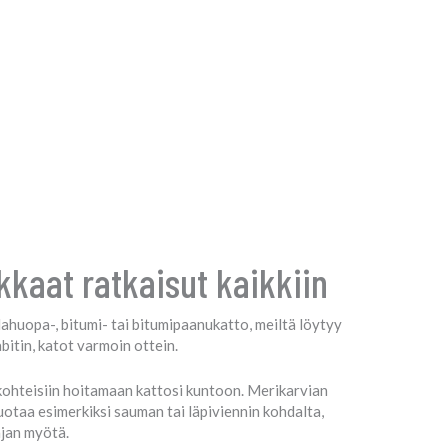
kkaat ratkaisut kaikkiin
ahuopa-, bitumi- tai bitumipaanukatto, meiltä löytyy
itin, katot varmoin ottein.
kohteisiin hoitamaan kattosi kuntoon. Merikarvian
uotaa esimerkiksi sauman tai läpiviennin kohdalta,
ajan myötä.