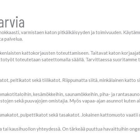
arvia
hokkaasti, varmistaen katon pitkäikäisyyden ja toimivuuden. Käytämm
a palvelua.
kenlaisten kattokorjausten toteuttamiseen. Taitavat katon korjaajat
ttotyöt toteutetaan sateettomalla säällä. Tarvittaessa suoritamme t
ot, peltikatot sekä tiilikatot. Riippumatta siitä, minkälainen katto s
omakotitaloihin, kesämökkeihin, saunamökkeihin, piha- ja rantasaunoih
tojen sekä puuvajojen omistajia. Myös vapaa-ajan asunnot kuten aita
makatot, pulpettikatot sekä tasakatot. Jokainen kattomuoto vaatii o
 tai kausihuollon yhteydessä. On tärkeää puuttua havaittuihin onge