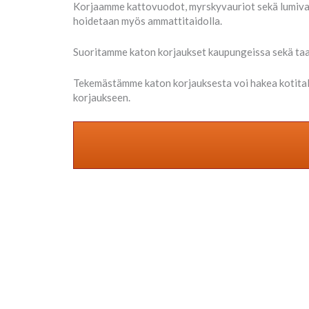
Korjaamme kattovuodot, myrskyvauriot sekä lumivauri
hoidetaan myös ammattitaidolla.
Suoritamme katon korjaukset kaupungeissa sekä taaja
Tekemästämme katon korjauksesta voi hakea kotita
korjaukseen.