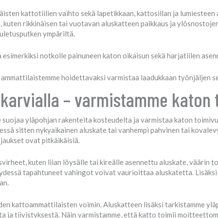
isten kattotiilien vaihto sekä lapetikkaan, kattosillan ja lumiesteen 
kuten rikkinäisen tai vuotavan aluskatteen paikkaus ja ylösnostojen
uuletusputken ympäriltä.
simerkiksi notkolle painuneen katon oikaisun sekä harjatiilen asen
ammattilaistemme hoidettavaksi varmistaa laadukkaan työnjäljen sekä
ikarvialla – varmistamme katon 
se suojaa yläpohjan rakenteita kosteudelta ja varmistaa katon toimi
yseessä sitten nykyaikainen aluskate tai vanhempi pahvinen tai koval
jaukset ovat pitkäikäisiä.
rheet, kuten liian löysälle tai kireälle asennettu aluskate, väärin t
ydessä tapahtuneet vahingot voivat vaurioittaa aluskatetta. Lisäksi 
an.
den kattoammattilaisten voimin. Aluskatteen lisäksi tarkistamme yl
a ja tiivistyksestä. Näin varmistamme, että katto toimii moitteetto