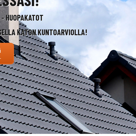
T - HUOPAKATOT
SELLA KATON KUNTOARVIOLLA!
ä