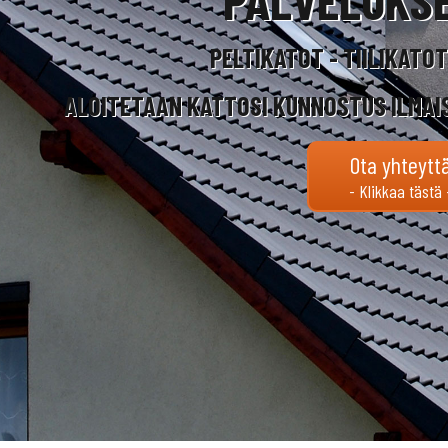
PELTIKATOT - TIILIKATO
ALOITETAAN KATTOSI KUNNOSTUS ILMAI
Ota yhteytt