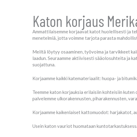
Katon korjaus Merik
Ammattilaisemme korjaavat katot huolellisesti ja te
menetelmiä, jotta voimme tarjota parasta mahdollist
Meiltä löytyy osaaminen, työvoima ja tarvikkeet kai
laadun. Seuraamme aktiivisesti sääolosuhteita ja ka
suojattuna.
Korjaamme kaikki katemateriaalit: huopa- ja bitumikat
Teemme katon korjauksia erilaisiin kohteisiin kuten 
palvelemme ulkorakennusten, piharakennusten, varas
Korjaamme kaikenlaiset kattomuodot: harjakatot, au
Usein katon vauriot huomataan kuntotarkastuksessa