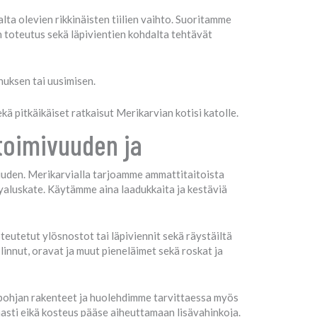
alta olevien rikkinäisten tiilien vaihto. Suoritamme
 toteutus sekä läpivientien kohdalta tehtävät
nuksen tai uusimisen.
 pitkäikäiset ratkaisut Merikarvian kotisi katolle.
toimivuuden ja
vuuden. Merikarvialla tarjoamme ammattitaitoista
evyaluskate. Käytämme aina laadukkaita ja kestäviä
oteutetut ylösnostot tai läpiviennit sekä räystäiltä
linnut, oravat ja muut pieneläimet sekä roskat ja
äpohjan rakenteet ja huolehdimme tarvittaessa myös
masti eikä kosteus pääse aiheuttamaan lisävahinkoja.