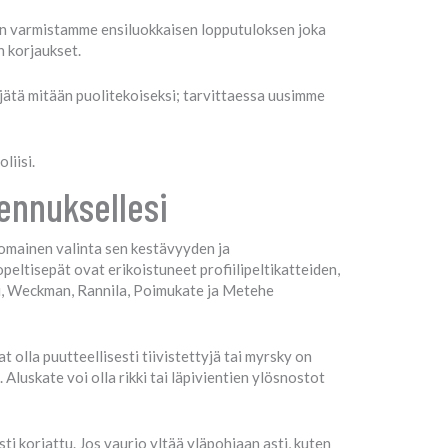
äin varmistamme ensiluokkaisen lopputuloksen joka
 korjaukset.
ätä mitään puolitekoiseksi; tarvittaessa uusimme
liisi.
kennuksellesi
nomainen valinta sen kestävyyden ja
peltisepät ovat erikoistuneet profiilipeltikatteiden,
ki, Weckman, Rannila, Poimukate ja Metehe
 olla puutteellisesti tiivistettyjä tai myrsky on
Aluskate voi olla rikki tai läpivientien ylösnostot
i korjattu. Jos vaurio yltää yläpohjaan asti, kuten