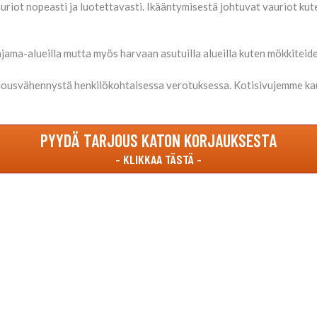
ot nopeasti ja luotettavasti. Ikääntymisestä johtuvat vauriot kute
ma-alueilla mutta myös harvaan asutuilla alueilla kuten mökkiteiden
lousvähennystä henkilökohtaisessa verotuksessa. Kotisivujemme kau
PYYDÄ TARJOUS KATON KORJAUKSESTA