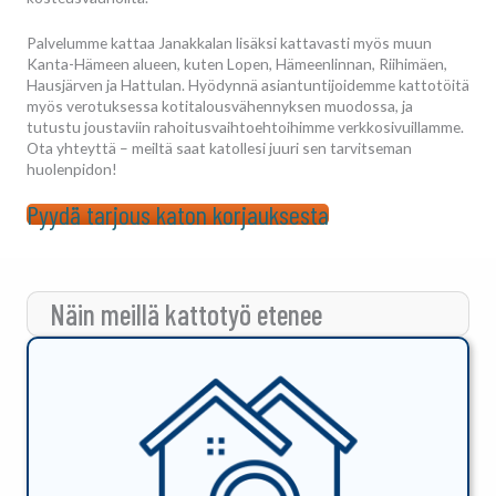
Palvelumme kattaa Janakkalan lisäksi kattavasti myös muun
Kanta-Hämeen alueen, kuten Lopen, Hämeenlinnan, Riihimäen,
Hausjärven ja Hattulan. Hyödynnä asiantuntijoidemme kattotöitä
myös verotuksessa kotitalousvähennyksen muodossa, ja
tutustu joustaviin rahoitusvaihtoehtoihimme verkkosivuillamme.
Ota yhteyttä – meiltä saat katollesi juuri sen tarvitseman
huolenpidon!
Pyydä tarjous katon korjauksesta
Näin meillä kattotyö etenee