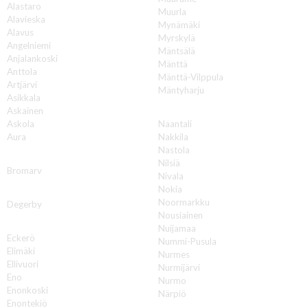
Alastaro
Muurla
Alavieska
Mynämäki
Alavus
Myrskylä
Angelniemi
Mäntsälä
Anjalankoski
Mänttä
Anttola
Mänttä-Vilppula
Artjärvi
Mäntyharju
Asikkala
N
Askainen
Askola
Naantali
Aura
Nakkila
Nastola
B
Nilsiä
Bromarv
Nivala
Nokia
D
Noormarkku
Degerby
Nousiainen
E
Nuijamaa
Eckerö
Nummi-Pusula
Elimäki
Nurmes
Ellivuori
Nurmijärvi
Eno
Nurmo
Enonkoski
Närpiö
Enontekiö