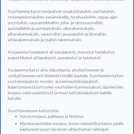
Suoritamme katon korjaukset omakotitaloihin, paritaloihin,
rintamamiestaloihin, kesämökeille, hirsihuviloihin, vapaa-ajan
asuntoihin, saunamökkeihin, piha- ja rantasaunoihin,
autotalleihin ja autokatoksiin, ulkorakennuksiin,
piharakennuksiin, varastoihin, puuvajoihin ja liitereihin,
aittarakennuksiin ja muihin rakennuksiin.
Korjaamme harjakatot eli satulakatot, murretut harjakatot,
pulpettikatot eli lapekatot, aumakatot ja tasakatot.
Korjaamme katot aina yläpohjasta, aluskatteeseen ja
vesikatteeseen asti tinkimättömällä laadulla. Suoritamme katon
vuotokorjaukset, myrsky- ja lumivauriokorjaukset,
ikääntymisestä johtuvien vaurioiden kunnostukset, läpivientien
korjaus sekä uusimistyöt ja muut kattokorjaukset kaikille
katoille.
Suorittamiamme kattotöitä:
Katon korjaus, paikkaus ja tiivistys.
Myrskyvaurioiden korjaus, kuten esimerkiksi katon päälle
kaatuneen puun tai oksan aiheuttamat vahingot.