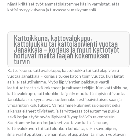
nämä kriittiset työt ammattilaistemme käsiin varmistat, että
kotisi pysyy kuivana ja turvassa vuosikymmeniä.
Kattoikkuna, kattovalokupu,
kattoluukku tai kattoläpivienti vuotaa
Janakkala – korjaus ja muut kattotyöt
hoituvat meiltä laajan kokemuksen
turvin
Kattoikkuna, kattovalokupu, kattoluukku tai kattoläpivienti
vuotaa Janakkala – korjaus tukee katon toimivuutta, kun laitat
asialle laatutiimimme. Myös läpivientien paikkaus vaatii
laatutuotteet sekä kokeneet ja taitavat tekijät. Kun kattoikkuna,
kattovalokupu, kattoluukku tai jokin muu kattoläpivienti vuotaa
Janakkalassa, syynä ovat todennäköisesti päivittäiset sään ja
ympäristön kulutukset. Vaihdamme kuluneet suojapellit sekä
aikansa eläneet tiivisteet, ja tarvittaessa toteutamme purku-
sekä korjaustyöt myös läpivientiä ympäröiviin rakenteisiin.
Suoritamme katon korjaukset vuotavan kattoikkunan,
kattovalokuvun tai kattoluukun kohdalta, sekä savupiipun,
ilmanvaihtoputken, viemärintuuletusputken tai muun vuotavan