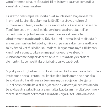
varmistamme aina, että uudet tiilet istuvat saumattomasti ja
kauniisti kokonaisuuteen.
Tiilikaton yleisimpiä vaurioita ovat murtuneet, haljenneet tai
irronneet kattotiilet. Sammal ja jäkälä tarttuvat helposti
huokoiseen tiileen, syöden siitä ravinteita ja keräten kosteutta.
Tämä kosteus yhdessä pakkasen kanssa aiheuttaa tiilien
rapautumista, ja halkeamista vesi pääsee katteen alle
lahottamaan ruodelaudat. Talvella lumikuorma lisää rasitusta jo
ennestään raskaalle katolle, mikä voi painaa rakenteita notkolle
tai työntää vettä sisään saumoista. Korjaamme myös tiilikaton
kärsineet saumat, oikaisemme painuneet rakenteet ja
kunnostamme harjatiivisteet sekä muut katon yksittäiset
elementit, kuten pellitykset ja kattoturvatuotteet.
Myrskyvauriot, kuten puun kaatuminen tiilikaton päälle tai tuulen
irrottamat harja-, reuna- tai kattotiilet, korjaamme nopeasti ja
tehokkaasti. Tarvittaessa teemme myös suojakäsittelyjä tai
uudelleenpinnoituksia tiilille, jotta ne pystyvät jälleen hylkimään
tehokkaasti säätä, likaa ja sammalta. Luota ammattitaitoomme –
meiltä saat moitteettomat tiilikaton korjaukset Janakkalassa.