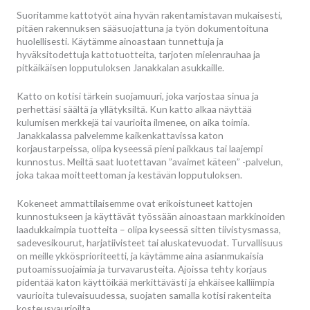
Suoritamme kattotyöt aina hyvän rakentamistavan mukaisesti,
pitäen rakennuksen sääsuojattuna ja työn dokumentoituna
huolellisesti. Käytämme ainoastaan tunnettuja ja
hyväksitodettuja kattotuotteita, tarjoten mielenrauhaa ja
pitkäikäisen lopputuloksen Janakkalan asukkaille.
Katto on kotisi tärkein suojamuuri, joka varjostaa sinua ja
perhettäsi säältä ja yllätyksiltä. Kun katto alkaa näyttää
kulumisen merkkejä tai vaurioita ilmenee, on aika toimia.
Janakkalassa palvelemme kaikenkattavissa katon
korjaustarpeissa, olipa kyseessä pieni paikkaus tai laajempi
kunnostus. Meiltä saat luotettavan ”avaimet käteen” -palvelun,
joka takaa moitteettoman ja kestävän lopputuloksen.
Kokeneet ammattilaisemme ovat erikoistuneet kattojen
kunnostukseen ja käyttävät työssään ainoastaan markkinoiden
laadukkaimpia tuotteita – olipa kyseessä sitten tiivistysmassa,
sadevesikourut, harjatiivisteet tai aluskatevuodat. Turvallisuus
on meille ykkösprioriteetti, ja käytämme aina asianmukaisia
putoamissuojaimia ja turvavarusteita. Ajoissa tehty korjaus
pidentää katon käyttöikää merkittävästi ja ehkäisee kalliimpia
vaurioita tulevaisuudessa, suojaten samalla kotisi rakenteita
kosteusvaurioilta.