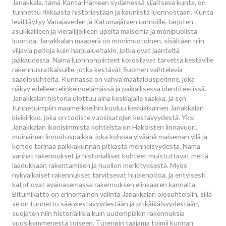
Janakkala, tämä Kanta-Hämeen sydämessä sijaitseva kunta, on
tunnettu rikkaasta historiastaan ja kauniista luonnostaan. Kunta
levittäytyy Vanajaveden ja Katumajärven rannoille, tarjoten
asukkailleen ja vierailijoilleen upeita maisemia ja monipuolista
luontoa. Janakkalan maaperä on monimuotoinen, sisältäen niin
viljavia peltoja kuin harjualueitakin, jotka ovat jäänteitä
jääkaudesta. Nämä luonnonpiirteet korostavat tarvetta kestäville
rakennusratkaisuille, jotka kestävät Suomen vaihtelevia
sääolosuhteita. Kunnassa on vahva maatalousperinne, joka
näkyy edelleen elinkeinoelämässä ja paikallisessa identiteetissä.
Janakkalan historia ulottuu aina keskiajalle saakka, ja sen
tunnetuimpiin maamerkkeihin kuuluu keskiaikainen Janakkalan
kivikirkko, joka on todiste vuosisatojen kestävyydestä. Yksi
Janakkalan ikonisimmista kohteista on Hakoisten linnavuori,
muinainen linnoituspaikka, joka kohoaa ylväänä maiseman yllä ja
kertoo tarinaa paikkakunnan pitkästä menneisyydestä. Nämä
vanhat rakennukset ja historialliset kohteet muistuttavat meitä
laadukkaan rakentamisen ja huollon merkityksestä. Myös
nykyaikaiset rakennukset tarvitsevat huolenpitoa, ja erityisesti
katot ovat avainasemassa rakennuksen elinkaaren kannalta.
Bitumikatto on erinomainen valinta Janakkalan olosuhteisiin, sillä
se on tunnettu säänkestävyydestään ja pitkäikäisyydestään,
suojaten niin historiallisia kuin uudempiakin rakennuksia
vuosikymmenestä toiseen. Turengin taajama toimii kunnan