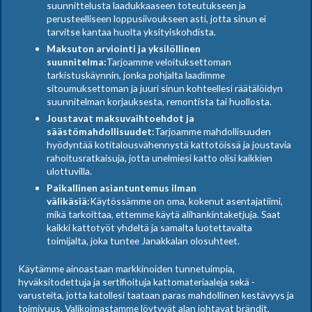
suunnittelusta laadukkaaseen toteutukseen ja
perusteelliseen loppusiivoukseen asti, jotta sinun ei
tarvitse kantaa huolta yksityiskohdista.
Maksuton arviointi ja yksilöllinen
suunnitelma:
Tarjoamme veloituksettoman
tarkistuskäynnin, jonka pohjalta laadimme
sitoumuksettoman ja juuri sinun kohteellesi räätälöidyn
suunnitelman korjauksesta, remontista tai huollosta.
Joustavat maksuvaihtoehdot ja
säästömahdollisuudet:
Tarjoamme mahdollisuuden
hyödyntää kotitalousvähennystä kattotöissä ja joustavia
rahoitusratkaisuja, jotta unelmiesi katto olisi kaikkien
ulottuvilla.
Paikallinen asiantuntemus ilman
välikäsiä:
Käytössämme on oma, kokenut asentajatiimi,
mikä tarkoittaa, ettemme käytä alihankintaketjuja. Saat
kaikki kattotyöt yhdeltä ja samalta luotettavalta
toimijalta, joka tuntee Janakkalan olosuhteet.
Käytämme ainoastaan markkinoiden tunnetuimpia,
hyväksitodettuja ja sertifioituja kattomateriaaleja sekä -
varusteita, jotta katollesi taataan paras mahdollinen kestävyys ja
toimivuus. Valikoimastamme löytyvät alan johtavat brändit,