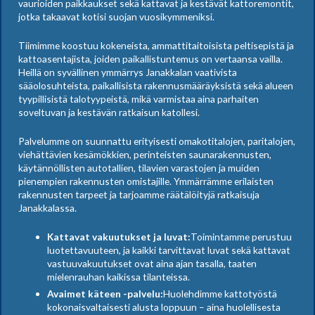
vaurioiden paikkaukset sekä kattavat ja kestävät kattoremontit,
jotka takaavat kotisi suojan vuosikymmeniksi.
Tiimimme koostuu kokeneista, ammattitaitoisista peltisepistä ja
kattoasentajista, joiden paikallistuntemus on vertaansa vailla.
Heillä on syvällinen ymmärrys Janakkalan vaativista
sääolosuhteista, paikallisista rakennusmääräyksistä sekä alueen
tyypillisistä talotyypeistä, mikä varmistaa aina parhaiten
soveltuvan ja kestävän ratkaisun katollesi.
Palvelumme on suunnattu erityisesti omakotitalojen, paritalojen,
viehättävien kesämökkien, perinteisten saunarakennusten,
käytännöllisten autotallien, tilavien varastojen ja muiden
pienempien rakennusten omistajille. Ymmärrämme erilaisten
rakennusten tarpeet ja tarjoamme räätälöityjä ratkaisuja
Janakkalassa.
Kattavat vakuutukset ja luvat:
Toimintamme perustuu
luotettavuuteen, ja kaikki tarvittavat luvat sekä kattavat
vastuuvakuutukset ovat aina ajan tasalla, taaten
mielenrauhan kaikissa tilanteissa.
Avaimet käteen -palvelu:
Huolehdimme kattotyöstä
kokonaisvaltaisesti alusta loppuun – aina huolellisesta