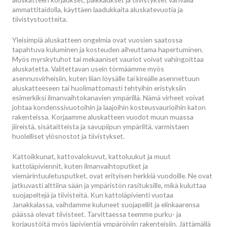
ammattitaidolla, käyttäen laadukkaita aluskatevuotia ja
tiivistystuotteita.
Yleisimpiä aluskatteen ongelmia ovat vuosien saatossa
tapahtuva kuluminen ja kosteuden aiheuttama hapertuminen.
Myös myrskytuhot tai mekaaniset vauriot voivat vahingoittaa
aluskatetta. Valitettavan usein törmäämme myös
asennusvirheisiin, kuten liian löysälle tai kireälle asennettuun
aluskatteeseen tai huolimattomasti tehtyihin eristyksiin
esimerkiksi ilmanvaihtokanavien ympärillä. Nämä virheet voivat
johtaa kondenssivuotoihin ja laajoihin kosteusvaurioihin katon
rakenteissa. Korjaamme aluskatteen vuodot muun muassa
jiireistä, sisätaitteista ja savupiipun ympäriltä, varmistaen
huolelliset ylösnostot ja tiivistykset.
Kattoikkunat, kattovalokuvut, kattoluukut ja muut
kattoläpiviennit, kuten ilmanvaihtoputket ja
viemärintuuletusputket, ovat erityisen herkkiä vuodoille. Ne ovat
jatkuvasti alttiina sään ja ympäristön rasituksille, mikä kuluttaa
suojapeltejä ja tiivisteitä. Kun kattoläpivienti vuotaa
Janakkalassa, vaihdamme kuluneet suojapellit ja elinkaarensa
päässä olevat tiivisteet. Tarvittaessa teemme purku- ja
korjaustöitä myös läpivientiä ympäröiviin rakenteisiin. Jättämällä