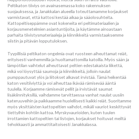
Peltikaton tiiviys on avainasemassa koko rakennuksen
suojauksessa, ja Janakkalan alueella toteuttamamme korjaukset
varmistavat, että kattosi kestää aikaa ja sääolosuhteita.
Kattopeltiseppämme ovat kokeneita eri peltimateriaalien ja
korjausmenetelmien asiantuntijoita, ja käytämme ainoastaan
parhaita tiivistysmateriaaleja ja kiinnikkeitä varmistaaksemme
siistin ja pitävän lopputuloksen.
Tyypillisiä peltikaton ongelmia ovat ruosteen aiheuttamat reiät,
erityisesti vanhemmilla ja huoltamattomilla katoilla. Myös sään ja
lämpötilan vaihtelut aiheuttavat peltien edestakaista liikettä,
mikä voi löysyttää saumoja ja kiinnikkeitä, jolloin naulat
pumppautuvat ylös ja liitokset alkavat irvistää. Tämä heikentää
katon vesitiiviyttä ja voi aiheuttaa ikävää rämisevää ääntä
tuulella. Korjaamme rämisevät pellit ja irvistävät saumat
lisäkiinnityksillä, vaihdamme tarvittaessa vanhat naulat uusiin
kateruuveihin ja paikkaamme huolellisesti kaikki reiät. Suoritamme
myös yksittäisten kattopeltien vaihdot, mikäli vauriot keskittyvät
tiettyihin kohtiin kattoa. Myrskyvaurioiden, kuten tuulen
irrottamien kattopeltien tai listojen, korjaukset hoituvat meiltä
tehokkaasti ja ammattitaitoisesti Janakkalassa.