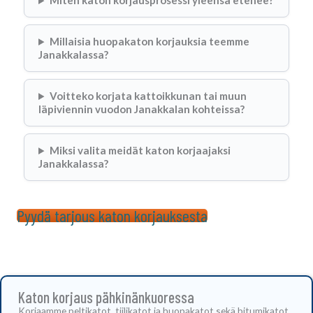
Miten katon korjausprosessi yleensä etenee?
Millaisia huopakaton korjauksia teemme
Janakkalassa?
Voitteko korjata kattoikkunan tai muun
läpiviennin vuodon Janakkalan kohteissa?
Miksi valita meidät katon korjaajaksi
Janakkalassa?
Pyydä tarjous katon korjauksesta
Katon korjaus pähkinänkuoressa
Korjaamme peltikatot, tiilikatot ja huopakatot sekä bitumikatot.