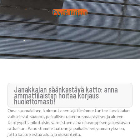
Pyydä tarjous
Janakkalan säänkestävä katto: anna
ammattilaisten hoitaa korjaus
huolettomasti!
Oma suomalainen, kokenut asentajatiimimme tuntee Janakkalan
vaihtelevat sääolot, paikalliset rakennusmääräykset ja alueen
talotyypit läpikotaisin, varmistaen aina oikeaoppisen ja kestävän
ratkaisun. Panostamme laatuun ja paikalliseen ymmärrykseen,
jotta katto kestää aikaa ja olosuhteita.