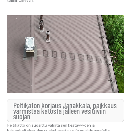
toimintakyvyn.
Peltikaton korjaus Janakkala, paikkaus
varmistaa katosta jälleen vesitiiviin
suojan
Peltikatto on suosittu valinta sen kestävyyden ja
helppohoitoisuuden vuoksi, mutta sekin on altis vaurioille.