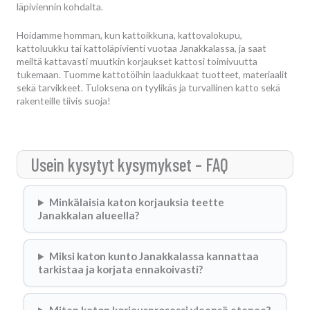
läpiviennin kohdalta.
Hoidamme homman, kun kattoikkuna, kattovalokupu,
kattoluukku tai kattoläpivienti vuotaa Janakkalassa, ja saat
meiltä kattavasti muutkin korjaukset kattosi toimivuutta
tukemaan. Tuomme kattotöihin laadukkaat tuotteet, materiaalit
sekä tarvikkeet. Tuloksena on tyylikäs ja turvallinen katto sekä
rakenteille tiivis suoja!
Usein kysytyt kysymykset – FAQ
Minkälaisia katon korjauksia teette
Janakkalan alueella?
Miksi katon kunto Janakkalassa kannattaa
tarkistaa ja korjata ennakoivasti?