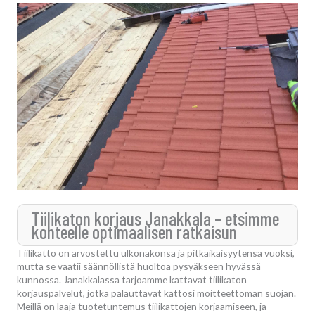
Tiilikaton korjaus Janakkala – etsimme
kohteelle optimaalisen ratkaisun
Tiilikatto on arvostettu ulkonäkönsä ja pitkäikäisyytensä vuoksi,
mutta se vaatii säännöllistä huoltoa pysyäkseen hyvässä
kunnossa. Janakkalassa tarjoamme kattavat tiilikaton
korjauspalvelut, jotka palauttavat kattosi moitteettoman suojan.
Meillä on laaja tuotetuntemus tiilikattojen korjaamiseen, ja