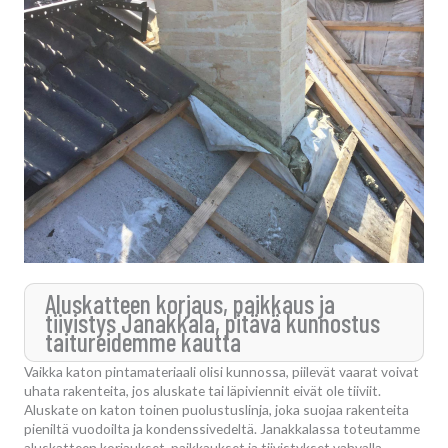
Aluskatteen korjaus, paikkaus ja
tiivistys Janakkala, pitävä kunnostus
taitureidemme kautta
Vaikka katon pintamateriaali olisi kunnossa, piilevät vaarat voivat
uhata rakenteita, jos aluskate tai läpiviennit eivät ole tiiviit.
Aluskate on katon toinen puolustuslinja, joka suojaa rakenteita
pieniltä vuodoilta ja kondenssivedeltä. Janakkalassa toteutamme
aluskatteen korjaukset, paikkaukset ja tiivistykset vahvalla