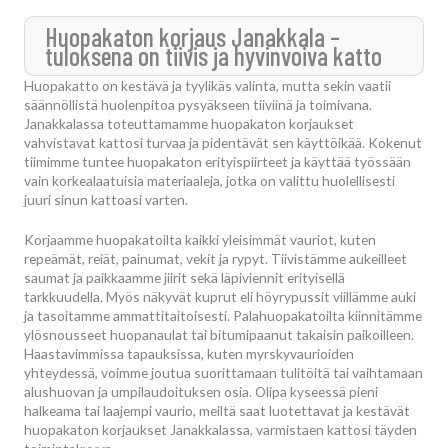
Huopakaton korjaus Janakkala –
tuloksena on tiivis ja hyvinvoiva katto
Huopakatto on kestävä ja tyylikäs valinta, mutta sekin vaatii
säännöllistä huolenpitoa pysyäkseen tiiviinä ja toimivana.
Janakkalassa toteuttamamme huopakaton korjaukset
vahvistavat kattosi turvaa ja pidentävät sen käyttöikää. Kokenut
tiimimme tuntee huopakaton erityispiirteet ja käyttää työssään
vain korkealaatuisia materiaaleja, jotka on valittu huolellisesti
juuri sinun kattoasi varten.
Korjaamme huopakatoilta kaikki yleisimmät vauriot, kuten
repeämät, reiät, painumat, vekit ja rypyt. Tiivistämme aukeilleet
saumat ja paikkaamme jiirit sekä läpiviennit erityisellä
tarkkuudella. Myös näkyvät kuprut eli höyrypussit viillämme auki
ja tasoitamme ammattitaitoisesti. Palahuopakatoilta kiinnitämme
ylösnousseet huopanaulat tai bitumipaanut takaisin paikoilleen.
Haastavimmissa tapauksissa, kuten myrskyvaurioiden
yhteydessä, voimme joutua suorittamaan tulitöitä tai vaihtamaan
alushuovan ja umpilaudoituksen osia. Olipa kyseessä pieni
halkeama tai laajempi vaurio, meiltä saat luotettavat ja kestävät
huopakaton korjaukset Janakkalassa, varmistaen kattosi täyden