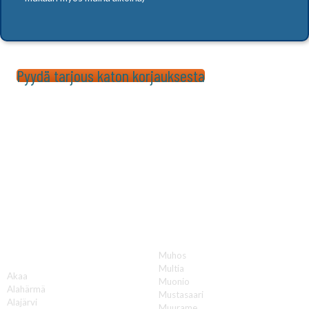
Pyydä tarjous katon korjauksesta
Katon korjauksia luotettavasti koko Suomen
alueella!
Muhos
A
Multia
Akaa
Muonio
Alahärmä
Mustasaari
Alajärvi
Muurame