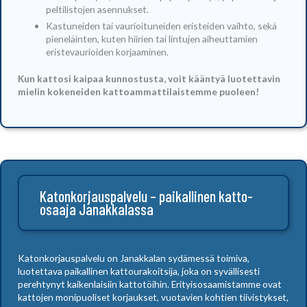
peltilistojen asennukset.
Kastuneiden tai vaurioituneiden eristeiden vaihto, sekä
pieneläinten, kuten hiirien tai lintujen aiheuttamien
eristevaurioiden korjaaminen.
Kun kattosi kaipaa kunnostusta, voit kääntyä luotettavin
mielin kokeneiden kattoammattilaistemme puoleen!
Katonkorjauspalvelu – paikallinen katto-
osaaja Janakkalassa
Katonkorjauspalvelu on Janakkalan sydämessä toimiva,
luotettava paikallinen kattourakoitsija, joka on syvällisesti
perehtynyt kaikenlaisiin kattotöihin. Erityisosaamistamme ovat
kattojen monipuoliset korjaukset, vuotavien kohtien tiivistykset,