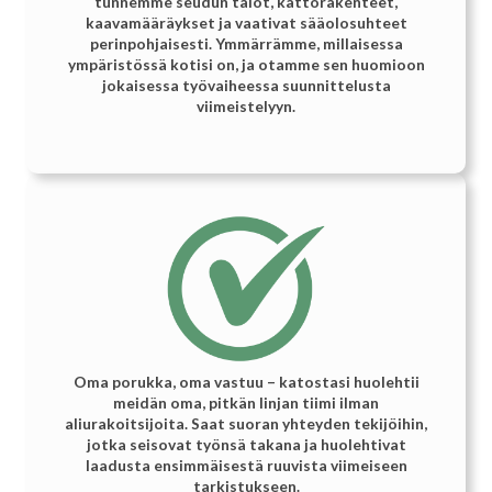
tunnemme seudun talot, kattorakenteet,
kaavamääräykset ja vaativat sääolosuhteet
perinpohjaisesti. Ymmärrämme, millaisessa
ympäristössä kotisi on, ja otamme sen huomioon
jokaisessa työvaiheessa suunnittelusta
viimeistelyyn.
Oma porukka, oma vastuu – katostasi huolehtii
meidän oma, pitkän linjan tiimi ilman
aliurakoitsijoita. Saat suoran yhteyden tekijöihin,
jotka seisovat työnsä takana ja huolehtivat
laadusta ensimmäisestä ruuvista viimeiseen
tarkistukseen.