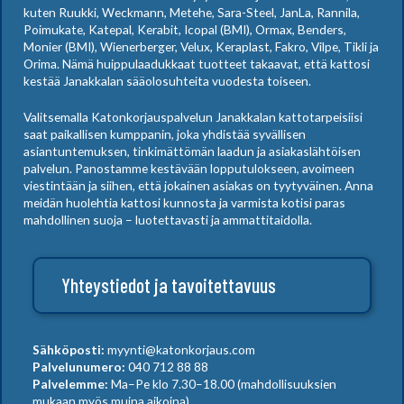
kuten Ruukki, Weckmann, Metehe, Sara-Steel, JanLa, Rannila,
Poimukate, Katepal, Kerabit, Icopal (BMI), Ormax, Benders,
Monier (BMI), Wienerberger, Velux, Keraplast, Fakro, Vilpe, Tikli ja
Orima. Nämä huippulaadukkaat tuotteet takaavat, että kattosi
kestää Janakkalan sääolosuhteita vuodesta toiseen.
Valitsemalla Katonkorjauspalvelun Janakkalan kattotarpeisiisi
saat paikallisen kumppanin, joka yhdistää syvällisen
asiantuntemuksen, tinkimättömän laadun ja asiakaslähtöisen
palvelun. Panostamme kestävään lopputulokseen, avoimeen
viestintään ja siihen, että jokainen asiakas on tyytyväinen. Anna
meidän huolehtia kattosi kunnosta ja varmista kotisi paras
mahdollinen suoja – luotettavasti ja ammattitaidolla.
Yhteystiedot ja tavoitettavuus
Sähköposti:
myynti@katonkorjaus.com
Palvelunumero:
040 712 88 88
Palvelemme:
Ma–Pe klo 7.30–18.00 (mahdollisuuksien
mukaan myös muina aikoina)