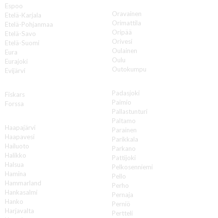
O
Espoo
Oravainen
Etelä-Karjala
Orimattila
Etelä-Pohjanmaa
Oripää
Etelä-Savo
Orivesi
Etelä-Suomi
Oulainen
Eura
Oulu
Eurajoki
Outokumpu
Evijärvi
P
F
Padasjoki
Fiskars
Paimio
Forssa
Pallastunturi
H
Paltamo
Haapajärvi
Parainen
Haapavesi
Parikkala
Hailuoto
Parkano
Halikko
Pattijoki
Halsua
Pelkosenniemi
Hamina
Pello
Hammarland
Perho
Hankasalmi
Pernaja
Hanko
Perniö
Harjavalta
Pertteli