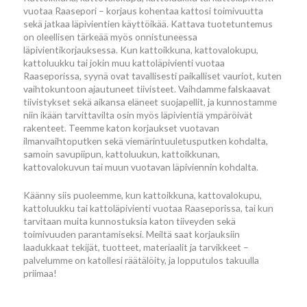
vuotaa Raasepori – korjaus kohentaa kattosi toimivuutta
sekä jatkaa läpivientien käyttöikää. Kattava tuotetuntemus
on oleellisen tärkeää myös onnistuneessa
läpivientikorjauksessa. Kun kattoikkuna, kattovalokupu,
kattoluukku tai jokin muu kattoläpivienti vuotaa
Raaseporissa, syynä ovat tavallisesti paikalliset vauriot, kuten
vaihtokuntoon ajautuneet tiivisteet. Vaihdamme falskaavat
tiivistykset sekä aikansa eläneet suojapellit, ja kunnostamme
niin ikään tarvittavilta osin myös läpivientiä ympäröivät
rakenteet. Teemme katon korjaukset vuotavan
ilmanvaihtoputken sekä viemärintuuletusputken kohdalta,
samoin savupiipun, kattoluukun, kattoikkunan,
kattovalokuvun tai muun vuotavan läpiviennin kohdalta.
Käänny siis puoleemme, kun kattoikkuna, kattovalokupu,
kattoluukku tai kattoläpivienti vuotaa Raaseporissa, tai kun
tarvitaan muita kunnostuksia katon tiiveyden sekä
toimivuuden parantamiseksi. Meiltä saat korjauksiin
laadukkaat tekijät, tuotteet, materiaalit ja tarvikkeet –
palvelumme on katollesi räätälöity, ja lopputulos takuulla
priimaa!