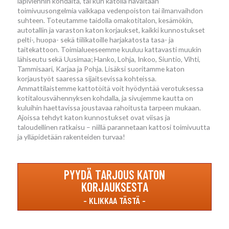
läpiviennin kohdalta, tai kun katolla havaitaan
toimivuusongelmia vaikkapa vedenpoiston tai ilmanvaihdon
suhteen. Toteutamme taidolla omakotitalon, kesämökin,
autotallin ja varaston katon korjaukset, kaikki kunnostukset
pelti-, huopa- sekä tiilikatoille harjakatosta tasa- ja
taitekattoon. Toimialueeseemme kuuluu kattavasti muukin
lähiseutu sekä Uusimaa; Hanko, Lohja, Inkoo, Siuntio, Vihti,
Tammisaari, Karjaa ja Pohja. Lisäksi suoritamme katon
korjaustyöt saaressa sijaitsevissa kohteissa.
Ammattilaistemme kattotöitä voit hyödyntää verotuksessa
kotitalousvähennyksen kohdalla, ja sivujemme kautta on
kuluihin haettavissa joustavaa rahoitusta tarpeen mukaan.
Ajoissa tehdyt katon kunnostukset ovat viisas ja
taloudellinen ratkaisu – niillä parannetaan kattosi toimivuutta
ja ylläpidetään rakenteiden turvaa!
PYYDÄ TARJOUS KATON
KORJAUKSESTA