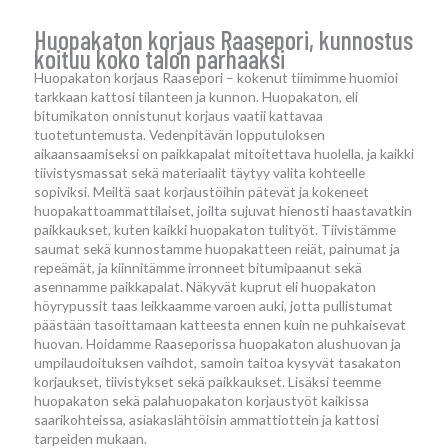
Huopakaton korjaus Raasepori, kunnostus
koituu koko talon parhaaksi
Huopakaton korjaus Raasepori – kokenut tiimimme huomioi
tarkkaan kattosi tilanteen ja kunnon. Huopakaton, eli
bitumikaton onnistunut korjaus vaatii kattavaa
tuotetuntemusta. Vedenpitävän lopputuloksen
aikaansaamiseksi on paikkapalat mitoitettava huolella, ja kaikki
tiivistysmassat sekä materiaalit täytyy valita kohteelle
sopiviksi. Meiltä saat korjaustöihin pätevät ja kokeneet
huopakattoammattilaiset, joilta sujuvat hienosti haastavatkin
paikkaukset, kuten kaikki huopakaton tulityöt. Tiivistämme
saumat sekä kunnostamme huopakatteen reiät, painumat ja
repeämät, ja kiinnitämme irronneet bitumipaanut sekä
asennamme paikkapalat. Näkyvät kuprut eli huopakaton
höyrypussit taas leikkaamme varoen auki, jotta pullistumat
päästään tasoittamaan katteesta ennen kuin ne puhkaisevat
huovan. Hoidamme Raaseporissa huopakaton alushuovan ja
umpilaudoituksen vaihdot, samoin taitoa kysyvät tasakaton
korjaukset, tiivistykset sekä paikkaukset. Lisäksi teemme
huopakaton sekä palahuopakaton korjaustyöt kaikissa
saarikohteissa, asiakaslähtöisin ammattiottein ja kattosi
tarpeiden mukaan.