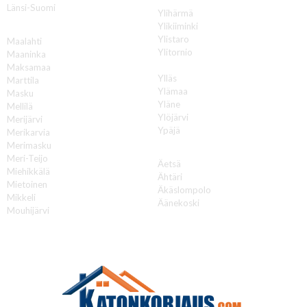
Länsi-Suomi
Ylihärmä
Ylikiiminki
M
Ylistaro
Maalahti
Ylitornio
Maaninka
Ylivieska
Maksamaa
Ylläs
Marttila
Ylämaa
Masku
Yläne
Mellilä
Ylöjärvi
Merijärvi
Ypäjä
Merikarvia
Merimasku
Ä
Meri-Teijo
Äetsä
Miehikkälä
Ähtäri
Mietoinen
Äkäslompolo
Mikkeli
Äänekoski
Mouhijärvi