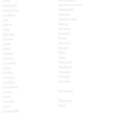
Lemu
Varsinais-Suomi
Lempäälä
Vehkalahti
Leppävirta
Vehmaa
Lestijärvi
Vehmersalmi
Levi
Velkua
Lieksa
Vesanto
Lieto
Vesilahti
Liljendal
Veteli
Liminka
Vieremä
Liperi
Vihanti
Lohja
Vihti
Lohtaja
Viiala
Loimaa
Viitasaari
Lokalahti
Viljakkala
Loppi
Vilppula
Loviisa
Vimpeli
Luhanka
Virolahti
Lumijoki
Virrat
Luopioinen
Virtasalmi
Luosto
Vuokatti
Luoto
Vähäkyrö
Luumäki
Vöyri
Luvia
Längelmäki
Y