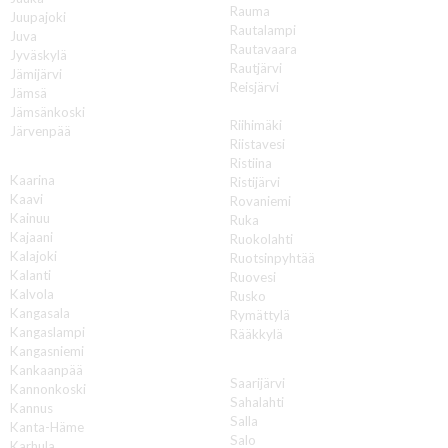
Rauma
Juupajoki
Rautalampi
Juva
Rautavaara
Jyväskylä
Rautjärvi
Jämijärvi
Reisjärvi
Jämsä
Renko
Jämsänkoski
Riihimäki
Järvenpää
Riistavesi
K
Ristiina
Kaarina
Ristijärvi
Kaavi
Rovaniemi
Kainuu
Ruka
Kajaani
Ruokolahti
Kalajoki
Ruotsinpyhtää
Kalanti
Ruovesi
Kalvola
Rusko
Kangasala
Rymättylä
Kangaslampi
Rääkkylä
Kangasniemi
S
Kankaanpää
Saarijärvi
Kannonkoski
Sahalahti
Kannus
Salla
Kanta-Häme
Salo
Karhula