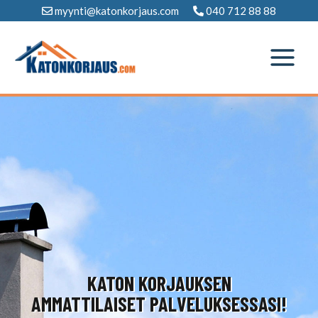
Siirry
myynti@katonkorjaus.com
040 712 88 88
sisältöön
KATON KORJAUKSEN
AMMATTILAISET PALVELUKSESSASI!