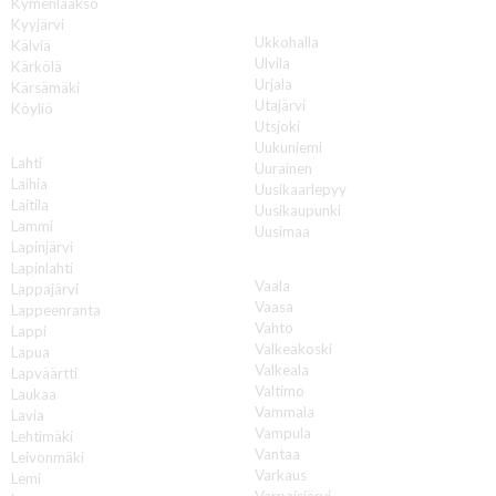
Kymenlaakso
U
Kyyjärvi
Ukkohalla
Kälviä
Ulvila
Kärkölä
Urjala
Kärsämäki
Utajärvi
Köyliö
Utsjoki
L
Uukuniemi
Lahti
Uurainen
Laihia
Uusikaarlepyy
Laitila
Uusikaupunki
Lammi
Uusimaa
Lapinjärvi
V
Lapinlahti
Vaala
Lappajärvi
Vaasa
Lappeenranta
Vahto
Lappi
Valkeakoski
Lapua
Valkeala
Lapväärtti
Valtimo
Laukaa
Vammala
Lavia
Vampula
Lehtimäki
Vantaa
Leivonmäki
Varkaus
Lemi
Varpaisjärvi