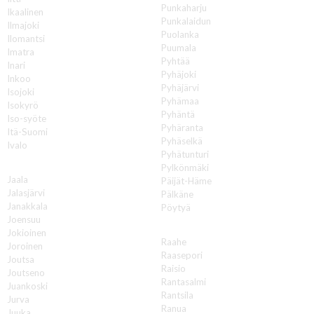
Punkaharju
Ikaalinen
Punkalaidun
Ilmajoki
Puolanka
Ilomantsi
Puumala
Imatra
Pyhtää
Inari
Pyhäjoki
Inkoo
Pyhäjärvi
Isojoki
Pyhämaa
Isokyrö
Pyhäntä
Iso-syöte
Pyhäranta
Itä-Suomi
Pyhäselkä
Ivalo
Pyhätunturi
J
Pylkönmäki
Jaala
Päijät-Häme
Jalasjärvi
Pälkäne
Janakkala
Pöytyä
Joensuu
R
Jokioinen
Raahe
Joroinen
Raasepori
Joutsa
Raisio
Joutseno
Rantasalmi
Juankoski
Rantsila
Jurva
Ranua
Juuka