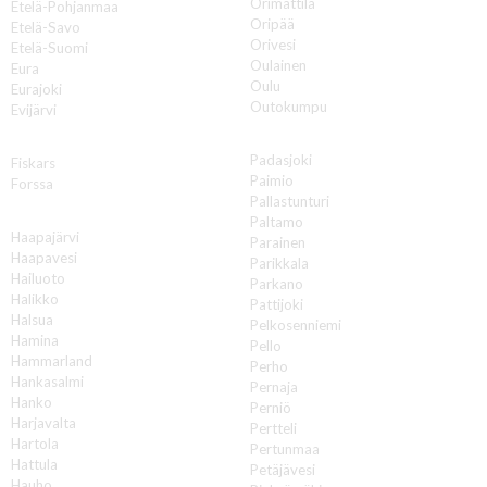
Orimattila
Etelä-Pohjanmaa
Oripää
Etelä-Savo
Orivesi
Etelä-Suomi
Oulainen
Eura
Oulu
Eurajoki
Outokumpu
Evijärvi
P
F
Padasjoki
Fiskars
Paimio
Forssa
Pallastunturi
H
Paltamo
Haapajärvi
Parainen
Haapavesi
Parikkala
Hailuoto
Parkano
Halikko
Pattijoki
Halsua
Pelkosenniemi
Hamina
Pello
Hammarland
Perho
Hankasalmi
Pernaja
Hanko
Perniö
Harjavalta
Pertteli
Hartola
Pertunmaa
Hattula
Petäjävesi
Hauho