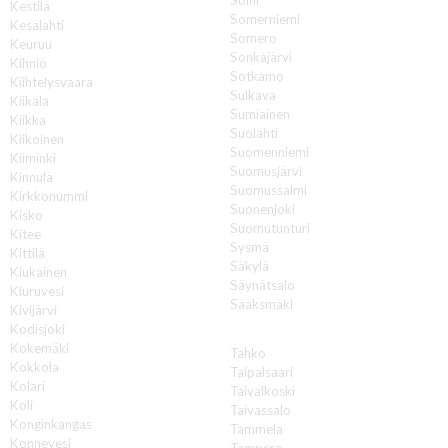
Kestilä
Somerniemi
Kesälahti
Somero
Keuruu
Sonkajärvi
Kihniö
Sotkamo
Kiihtelysvaara
Sulkava
Kiikala
Sumiainen
Kiikka
Suolahti
Kiikoinen
Suomenniemi
Kiiminki
Suomusjärvi
Kinnula
Suomussalmi
Kirkkonummi
Suonenjoki
Kisko
Suomutunturi
Kitee
Sysmä
Kittilä
Säkylä
Kiukainen
Säynätsalo
Kiuruvesi
Sääksmäki
Kivijärvi
Kodisjoki
T
Kokemäki
Tahko
Kokkola
Taipalsaari
Kolari
Taivalkoski
Koli
Taivassalo
Konginkangas
Tammela
Konnevesi
Tampere