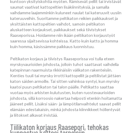
kuntoon yksityiskohtia myöten. Rämisevät pellit tai irvistävät
saumat vaativat kattopeltien lisäkiinnityksiä, ja samalla
vaihdamme laajemminkin kuluneet naulat tai kateruuvit uusiin
kateruuveihin. Suoritamme peltikaton reikien paikkaukset ja
yksittäisten kattopeltien vaihdot, samoin peltikaton
aluskatteen korjaukset, paikkaukset sekä tiivistykset
Raaseporissa. Hoidamme niin ikään peltikaton korjaustyöt
saaressa sijaitsevissa kohteissa. Katto kuin katto ja homma
kuin homma, käsissämme paikkaus luonnistuu.
Peltikaton korjaus ja tiivistys Raaseporissa voi tulla eteen
myrskyvaurioiden johdosta, jolloin tuhot saattavat vaihdella
katepinnan naarmuista rikkinäisiin välikaton rakenteisiin.
Kenties tuuli tai myrsky irrotti kattopellit ja peltilistat jättäen
katon säiden armoille. Tai sitten vahinkoa syntyi, kun myrsky
kaatoi puun peltikaton tai talon päälle. Peltikatto saattaa
vuotaa myös arkisten kulutusten, kuten ruostevaurioiden
johdosta, sillä korroosio nakertaa helposti etenkin hoitamatta
jääneet pellit. Lisäksi sään- ja lämpötilanvaihtelut saavat pellit
elämään edestakaisin, minkä johdosta kiinnikkeet höllentyvät
ja liitokset alkavat irvistää.
Tiilikaton korjaus Raasepori, tehokas
kunnostus kattosi tarpeisiin