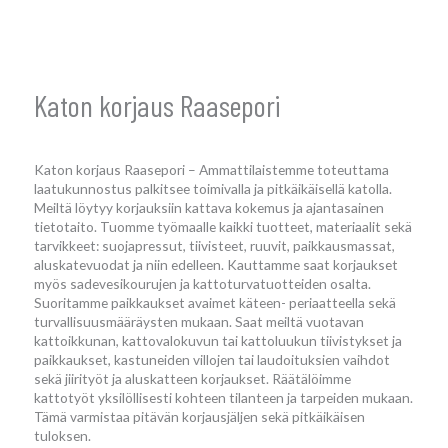
Katon korjaus Raasepori
Katon korjaus Raasepori – Ammattilaistemme toteuttama
laatukunnostus palkitsee toimivalla ja pitkäikäisellä katolla.
Meiltä löytyy korjauksiin kattava kokemus ja ajantasainen
tietotaito. Tuomme työmaalle kaikki tuotteet, materiaalit sekä
tarvikkeet: suojapressut, tiivisteet, ruuvit, paikkausmassat,
aluskatevuodat ja niin edelleen. Kauttamme saat korjaukset
myös sadevesikourujen ja kattoturvatuotteiden osalta.
Suoritamme paikkaukset avaimet käteen- periaatteella sekä
turvallisuusmääräysten mukaan. Saat meiltä vuotavan
kattoikkunan, kattovalokuvun tai kattoluukun tiivistykset ja
paikkaukset, kastuneiden villojen tai laudoituksien vaihdot
sekä jiirityöt ja aluskatteen korjaukset. Räätälöimme
kattotyöt yksilöllisesti kohteen tilanteen ja tarpeiden mukaan.
Tämä varmistaa pitävän korjausjäljen sekä pitkäikäisen
tuloksen.