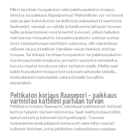
Miksi tarvitaan huopakaton sekä palahuopakaton korjaus,
tiivistys tai paikkaus Raaseporissa? Mahdollinen syy voi löytyä
sään ja ajan kulutuksista tai äkillisistä mekaanisista vaurioista.
Sadevedet, sammal, uv-säteily ja lumikuorma laittavat huovan
lujille, ja ikääntymisen myötä kermit kuivuvat, jolloin halkeilun
riski kasvaa. Huopakatto tai palahuopakatto saattaa vuotaa
myös taitamattoman käsittelyn tuloksena, sillä vääränlaiset
välineet tai puutteellinen tekniikka voivat herkästi vioittaa
huopaa. Tai ehkäpä tarvitaan huopakaton tai palahuopakaton
myrskyvaurioiden korjausta, jos katto vaurioitui esimerkiksi,
kun puu kaatui myrskyssä talon tai katon päälle. Meiltä saat
kaikki huopakaton korjaustyöt kokonaisvaltaisella taidolla,
ensiluokkaisin materiaalein sekä kohteelle turvallisin
menetelmin.
Peltikaton korjaus Raasepori – paikkaus
varmistaa katollesi parhaan turvan
Peltikaton korjaus Raasepori, tehokkaat paikkaukset hoitavat
kattosi takaisin täyteen loistoonsa. Saat meiltä korjaustöihin
laatutuotteet ja kokeneet kattopeltisepät. Tuomme
mukanamme ensiluokkaiset kateruuvit sekä niihin sopivat
tuliterät tiivisteet, jotta peltikaton vedenpitävyys saadaan