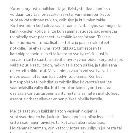
Katon korjausta, paikkausta ja tiivistystä Raaseporissa
voidaan tarvita monestakin syystä. Vanhemmiten katto
vuotaa katepinnan reikien, kolhujen ja kulumien takia.
Kattovuodon korjauksia saatetaan kaivata myös saumojen tai
kiinnikkeiden kohdalla, tai kun sammal, ruoste, sadevedet ja
uv-säteily ovat päässeet iskemään katepintaan. Talvisin
lumikuorma voi tuoda lisähaastetta ja painaa rakenteet
notkolle. Tai ehkä lumi irrotti tikkaat, lumiesteen tai
kattoläpiviennin, niin että kattoon syntyi reikä. Uusi ja
tervekin katto saattaa kaivata myrskyvaurioiden korjausta, jos
vaikka puu kaatui talon, mökin tai katon päälle, ja tuloksena
rakenteita rikkoutui. Mekaaninen vaurio voi syntyä katolle
myös osaamattoman käsittelyn tuloksena. Kenties
lumenpoisto tai puhdistus tehtiin liian kovaotteisesti tai
vääränlaisilla välineillä. Kattohuollon laiminlyönti edistää
osaltaan korjaustarpeen syntymistä, ja samaten mahdolliset
asennusvirheet alkavat ennen pitkää oireilla katolla.
Meiltä saat avun kaikkiin katon vesivahinkojen ja
vuotovaurioiden korjauksiin Raaseporissa, olipa kyseessä
sitten saumojen tiivistys tai kattava rakennekorjaus.
Hoidamme homman, kun katto vuotaa savupiipun juuresta tai