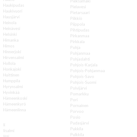
Pieksämäki
Haukipudas
Pielavesi
Haukivuori
Pietarsaari
Hausjärvi
Piikkiö
Heinola
Piippola
Heinävesi
Pihtipudas
Helsinki
Pirkanmaa
Himanka
Pirkkala
Himos
Pohja
Hinnerjoki
Pohjanmaa
Hirvensalmi
Pohjaslahti
Hollola
Pohjois-Karjala
Honkajoki
Pohjois-Pohjanmaa
Huittinen
Pohjois-Savo
Humppila
Pohjois-Suomi
Hyrynsalmi
Polvijärvi
Hyvinkää
Pomarkku
Hämeenkoski
Pori
Hämeenkyrö
Pornainen
Hämeenlinna
Porvoo
Posio
I
Pudasjärvi
Ii
Pukkila
Iisalmi
Pulkkila
Iitti