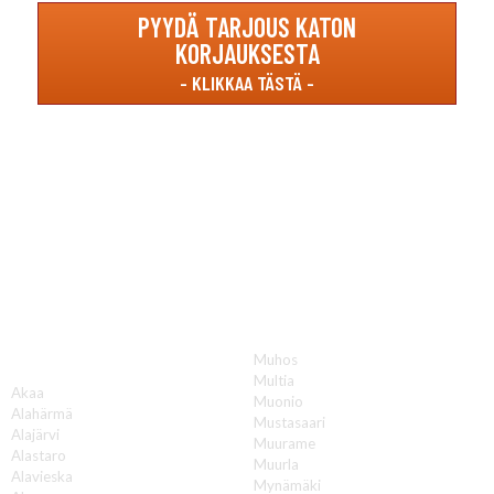
PYYDÄ TARJOUS KATON
KORJAUKSESTA
Katon korjauksia luotettavasti koko Suomen
alueella!
Muhos
A
Multia
Akaa
Muonio
Alahärmä
Mustasaari
Alajärvi
Muurame
Alastaro
Muurla
Alavieska
Mynämäki