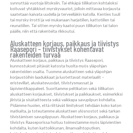
synnyttää vuotoja liitoksiin. Tai ehkäpä tiilikaton kohtaloksi
koituvat yhtäkkiset myrskyvauriot, jolloin mittavaa korjausta
saatetaan kaivata uudella ja terveelläkin katolla. Kenties tuuli
tai myrsky irrotti ja vei mukanaan harjatiilen, kattotiilen tai
reunatiilen. Tai sitten myrsky kaatoi puun tiilikaton tai talon
päälle, niin että rakenteita rikkoutui.
Aluskatteen korjaus, paikkaus ja tiivistys
Raasepori – tiivistykset kohentavat
rakenteiden turvaa
Aluskatteen korjaus, paikkaus ja tiivistys Raasepori,
kunnostukset pitävät katosta huolta myös yläpohjan
rakenteiden osalta. Tuomme aluskatteen sekä yläpohjan
korjaustöihin laadukkaat ja luotettavat materiaalit –
eristevillat, aluskatevuodat, tiivistysmassat ja
läpivientikappaleet. Suoritamme peltikaton sekä tiilikaton
aluskatteen korjaukset, tiivistykset ja paikkaukset, esimerkiksi
jiiristä ja sisätaitteesta sekä vaikkapa savupiipun kohdalta.
Pidämme huolen, että riittävät limitykset tehdään koko katon
matkalta, ja toteutamme aluskatteen ylösnostot sekä tarkan
tiivistämisen savupiippuun. Aluskatteen korjaus, paikkaus ja
tiivistys Raaseporissa hoituu toimestamme myös läpivientien
kohdalta, kuten kattoikkunan, ilmanvaihtoputken,