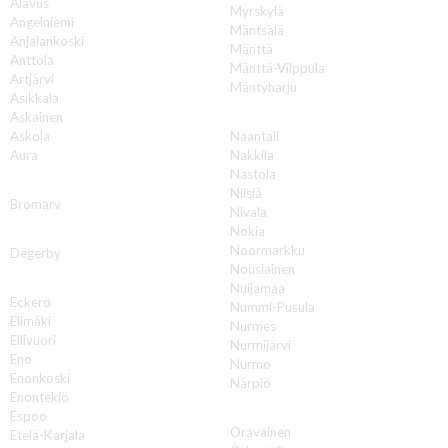
Alavus
Myrskylä
Angelniemi
Mäntsälä
Anjalankoski
Mänttä
Anttola
Mänttä-Vilppula
Artjärvi
Mäntyharju
Asikkala
N
Askainen
Askola
Naantali
Aura
Nakkila
Nastola
B
Nilsiä
Bromarv
Nivala
Nokia
D
Noormarkku
Degerby
Nousiainen
E
Nuijamaa
Eckerö
Nummi-Pusula
Elimäki
Nurmes
Ellivuori
Nurmijärvi
Eno
Nurmo
Enonkoski
Närpiö
Enontekiö
O
Espoo
Oravainen
Etelä-Karjala