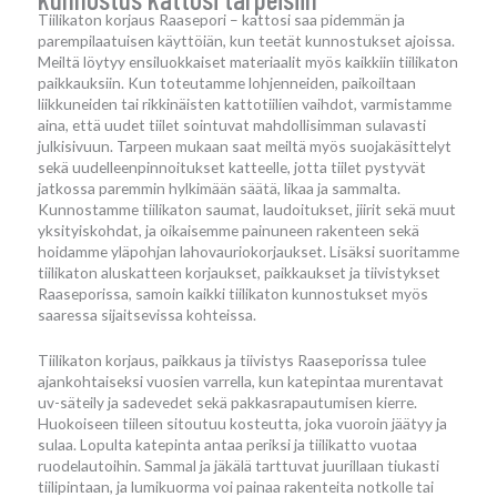
Tiilikaton korjaus Raasepori – kattosi saa pidemmän ja
parempilaatuisen käyttöiän, kun teetät kunnostukset ajoissa.
Meiltä löytyy ensiluokkaiset materiaalit myös kaikkiin tiilikaton
paikkauksiin. Kun toteutamme lohjenneiden, paikoiltaan
liikkuneiden tai rikkinäisten kattotiilien vaihdot, varmistamme
aina, että uudet tiilet sointuvat mahdollisimman sulavasti
julkisivuun. Tarpeen mukaan saat meiltä myös suojakäsittelyt
sekä uudelleenpinnoitukset katteelle, jotta tiilet pystyvät
jatkossa paremmin hylkimään säätä, likaa ja sammalta.
Kunnostamme tiilikaton saumat, laudoitukset, jiirit sekä muut
yksityiskohdat, ja oikaisemme painuneen rakenteen sekä
hoidamme yläpohjan lahovauriokorjaukset. Lisäksi suoritamme
tiilikaton aluskatteen korjaukset, paikkaukset ja tiivistykset
Raaseporissa, samoin kaikki tiilikaton kunnostukset myös
saaressa sijaitsevissa kohteissa.
Tiilikaton korjaus, paikkaus ja tiivistys Raaseporissa tulee
ajankohtaiseksi vuosien varrella, kun katepintaa murentavat
uv-säteily ja sadevedet sekä pakkasrapautumisen kierre.
Huokoiseen tiileen sitoutuu kosteutta, joka vuoroin jäätyy ja
sulaa. Lopulta katepinta antaa periksi ja tiilikatto vuotaa
ruodelautoihin. Sammal ja jäkälä tarttuvat juurillaan tiukasti
tiilipintaan, ja lumikuorma voi painaa rakenteita notkolle tai