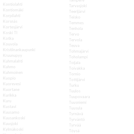
Kontiolahti
Tarvasjoki
Kontiomäki
Teerijärvi
Korpilahti
Teisko
Korsnäs
Temmes
Kortesjärvi
Tenhola
Koski Tl
Tervo
Kotka
Tervola
Kouvola
Teuva
Kristiinankaupunki
Tohmajärvi
Kruunupyy
Toholampi
Kuhmalahti
Toijala
Kuhmo
Toivakka
Kuhmoinen
Tornio
Kuopio
Tottijärvi
Kuorevesi
Turku
Kuortane
Tuulos
Kurikka
Tuupovaara
Kuru
Tuusniemi
Kustavi
Tuusula
Kuusamo
Tyrnävä
Kuusankoski
Tyrväntö
Kuusjoki
Tyrvää
Kylmäkoski
Töysä