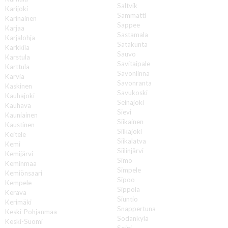
Saltvik
Karijoki
Sammatti
Karinainen
Sappee
Karjaa
Sastamala
Karjalohja
Satakunta
Karkkila
Sauvo
Karstula
Savitaipale
Karttula
Savonlinna
Karvia
Savonranta
Kaskinen
Savukoski
Kauhajoki
Seinäjoki
Kauhava
Sievi
Kauniainen
Siikainen
Kaustinen
Siikajoki
Keitele
Siikalatva
Kemi
Siilinjärvi
Kemijärvi
Simo
Keminmaa
Simpele
Kemiönsaari
Sipoo
Kempele
Sippola
Kerava
Siuntio
Kerimäki
Snappertuna
Keski-Pohjanmaa
Sodankylä
Keski-Suomi
Soini