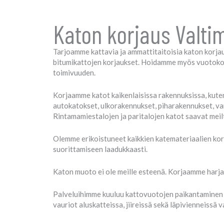
Katon korjaus Valti
Tarjoamme kattavia ja ammattitaitoisia katon korjaus
bitumikattojen korjaukset. Hoidamme myös vuotokor
toimivuuden.
Korjaamme katot kaikenlaisissa rakennuksissa, kuten
autokatokset, ulkorakennukset, piharakennukset, var
Rintamamiestalojen ja paritalojen katot saavat meil
Olemme erikoistuneet kaikkien katemateriaalien korja
suorittamiseen laadukkaasti.
Katon muoto ei ole meille esteenä. Korjaamme harjak
Palveluihimme kuuluu kattovuotojen paikantaminen 
vauriot aluskatteissa, jiireissä sekä läpivienneissä