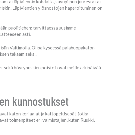
n tai läpiviennin kohdalta, savupiipun juuresta tai
riskin. Läpivientien ylösnostojen haperoituminen on
ään puolitiehen; tarvittaessa uusimme
katteeseen asti.
isiin Valtimolla. Olipa kyseessä palahuopakaton
oksen takaamiseksi.
t sekä höyrypussien poistot ovat meille arkipäivää.
ojen kunnostukset
vat katon korjaajat ja kattopeltisepät, jotka
tavat toimenpiteet eri valmistajien, kuten Ruukki,