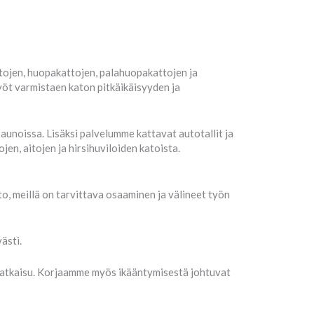
ttojen, huopakattojen, palahuopakattojen ja
öt varmistaen katon pitkäikäisyyden ja
unoissa. Lisäksi palvelumme kattavat autotallit ja
en, aitojen ja hirsihuviloiden katoista.
to, meillä on tarvittava osaaminen ja välineet työn
ästi.
ratkaisu. Korjaamme myös ikääntymisestä johtuvat