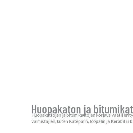
Huopakaton ja bitumikat
Huopakattojen ja bitumikattojen korjaus vaatii erity
valmistajien, kuten Katepalin, Icopalin ja Kerabitin