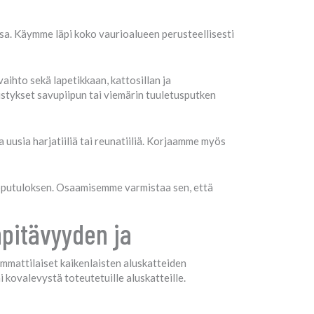
ssa. Käymme läpi koko vaurioalueen perusteellisesti
aihto sekä lapetikkaan, kattosillan ja
istykset savupiipun tai viemärin tuuletusputken
uusia harjatiiliä tai reunatiiliä. Korjaamme myös
opputuloksen. Osaamisemme varmistaa sen, että
pitävyyden ja
ammattilaiset kaikenlaisten aluskatteiden
i kovalevystä toteutetuille aluskatteille.