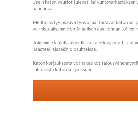
Usein katon vauriot tulevat ilmi kuntotarkastuksen 
pahenevat.
Meiltä löytyy osaava työvoima: taitavat katon korj
varmistaaksemme optimaalisen ajankohdan töillemme
Toimimme laajalla alueella kattaen kaupungit, taaj
haasteellisissakin olosuhteissa.
Katon korjauksesta voi hakea kotitalousvähennystä
rahoitusta katon korjaukseen.