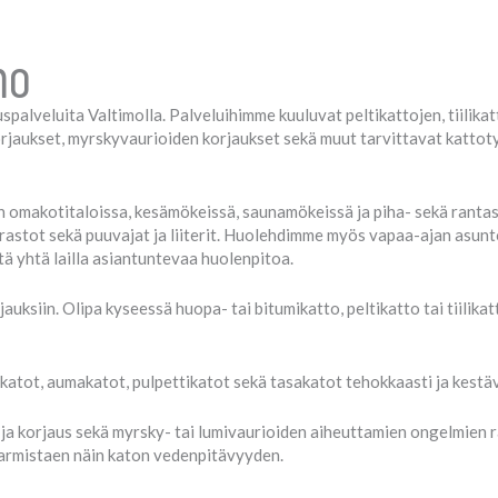
mo
palveluita Valtimolla. Palveluihimme kuuluvat peltikattojen, tiilika
jaukset, myrskyvaurioiden korjaukset sekä muut tarvittavat kattoty
 omakotitaloissa, kesämökeissä, saunamökeissä ja piha- sekä rantasa
astot sekä puuvajat ja liiterit. Huolehdimme myös vapaa-ajan asuntoj
tä yhtä lailla asiantuntevaa huolenpitoa.
uksiin. Olipa kyseessä huopa- tai bitumikatto, peltikatto tai tiilikat
atot, aumakatot, pulpettikatot sekä tasakatot tehokkaasti ja kestäv
ja korjaus sekä myrsky- tai lumivaurioiden aiheuttamien ongelmien 
 varmistaen näin katon vedenpitävyyden.