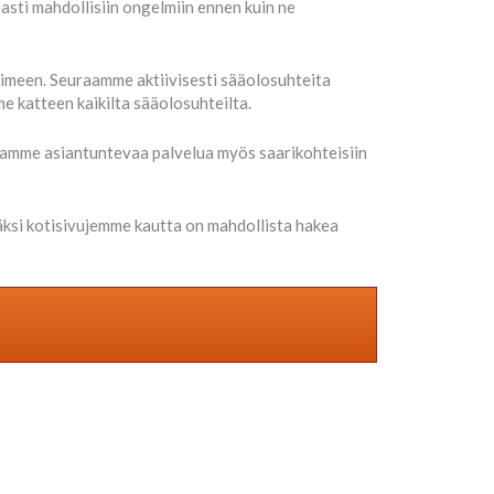
asti mahdollisiin ongelmiin ennen kuin ne
oimeen. Seuraamme aktiivisesti sääolosuhteita
katteen kaikilta sääolosuhteilta.
joamme asiantuntevaa palvelua myös saarikohteisiin
ksi kotisivujemme kautta on mahdollista hakea