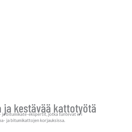
 ja kestävää kattotyötä
ja bitumikate-ekspertit, jotka tuntevat eri
pa- ja bitumikattojen korjauksissa.