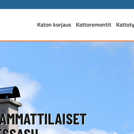
Katon korjaus
Kattoremontit
Kattot
AMMATTILAISET
SSASI!