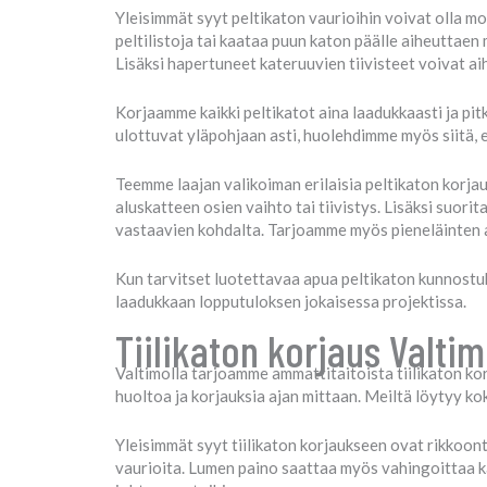
Yleisimmät syyt peltikaton vaurioihin voivat olla mon
peltilistoja tai kaataa puun katon päälle aiheuttaen m
Lisäksi hapertuneet kateruuvien tiivisteet voivat a
Korjaamme kaikki peltikatot aina laadukkaasti ja pit
ulottuvat yläpohjaan asti, huolehdimme myös siitä, e
Teemme laajan valikoiman erilaisia peltikaton korja
aluskatteen osien vaihto tai tiivistys. Lisäksi suor
vastaavien kohdalta. Tarjoamme myös pieneläinten ai
Kun tarvitset luotettavaa apua peltikaton kunnost
laadukkaan lopputuloksen jokaisessa projektissa.
Tiilikaton korjaus Valtim
Valtimolla tarjoamme ammattitaitoista tiilikaton korja
huoltoa ja korjauksia ajan mittaan. Meiltä löytyy kok
Yleisimmät syyt tiilikaton korjaukseen ovat rikkoont
vaurioita. Lumen paino saattaa myös vahingoittaa ka