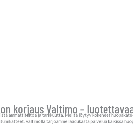
on korjaus Valtimo – luotettavaa
istä ammattitaitoa ja tarkkuutta. Meiltä löytyy kokeneet huopakate- 
 bitumikatteet. Valtimolla tarjoamme laadukasta palvelua kaikissa huo