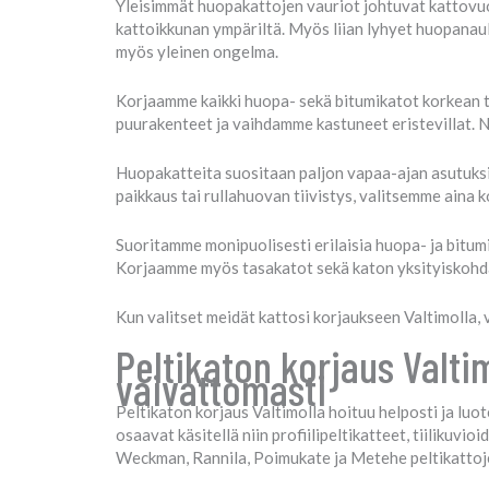
Yleisimmät huopakattojen vauriot johtuvat kattovuod
kattoikkunan ympäriltä. Myös liian lyhyet huopanau
myös yleinen ongelma.
Korjaamme kaikki huopa- sekä bitumikatot korkean 
puurakenteet ja vaihdamme kastuneet eristevillat. 
Huopakatteita suositaan paljon vapaa-ajan asutuksis
paikkaus tai rullahuovan tiivistys, valitsemme aina
Suoritamme monipuolisesti erilaisia huopa- ja bitu
Korjaamme myös tasakatot sekä katon yksityiskohdat
Kun valitset meidät kattosi korjaukseen Valtimolla, 
Peltikaton korjaus Valti
vaivattomasti
Peltikaton korjaus Valtimolla hoituu helposti ja luo
osaavat käsitellä niin profiilipeltikatteet, tiilikuv
Weckman, Rannila, Poimukate ja Metehe peltikattoj