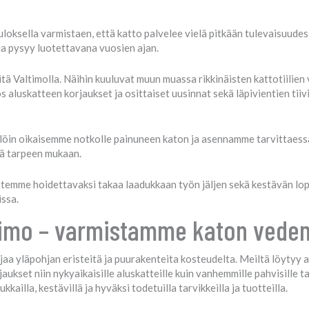
uloksella varmistaen, että katto palvelee vielä pitkään tulevaisuude
ja pysyy luotettavana vuosien ajan.
tä Valtimolla. Näihin kuuluvat muun muassa rikkinäisten kattotiilien v
aluskatteen korjaukset ja osittaiset uusinnat sekä läpivientien tiiv
llöin oikaisemme notkolle painuneen katon ja asennamme tarvittaessa 
tä tarpeen mukaan.
stemme hoidettavaksi takaa laadukkaan työn jäljen sekä kestävän l
issa.
timo – varmistamme katon veden
ojaa yläpohjan eristeitä ja puurakenteita kosteudelta. Meiltä löytyy 
kset niin nykyaikaisille aluskatteille kuin vanhemmille pahvisille ta
ailla, kestävillä ja hyväksi todetuilla tarvikkeilla ja tuotteilla.