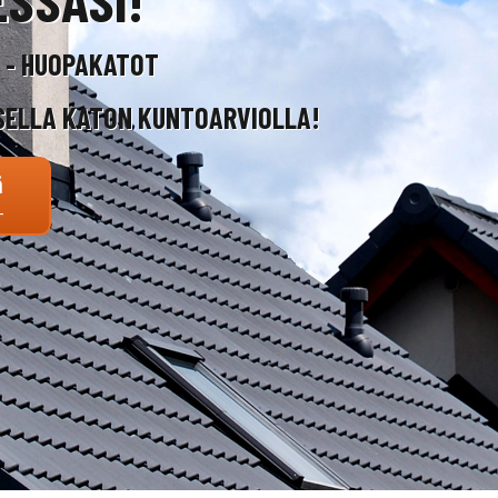
T - HUOPAKATOT
SELLA KATON KUNTOARVIOLLA!
ä