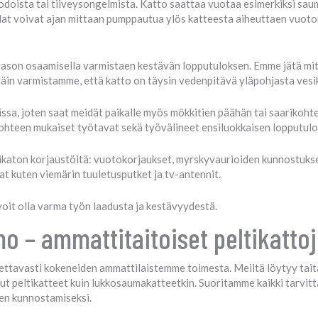
oista tai tiiveysongelmista. Katto saattaa vuotaa esimerkiksi sauma
lat voivat ajan mittaan pumppautua ylös katteesta aiheuttaen vuoto
tason osaamisella varmistaen kestävän lopputuloksen. Emme jätä mit
Näin varmistamme, että katto on täysin vedenpitävä yläpohjasta vesi
sa, joten saat meidät paikalle myös mökkitien päähän tai saarikohte
 kohteen mukaiset työtavat sekä työvälineet ensiluokkaisen lopputul
mikaton korjaustöitä: vuotokorjaukset, myrskyvaurioiden kunnostukse
 kuten viemärin tuuletusputket ja tv-antennit.
voit olla varma työn laadusta ja kestävyydestä.
mo – ammattitaitoiset peltikatt
tettavasti kokeneiden ammattilaistemme toimesta. Meiltä löytyy taita
ioidut peltikatteet kuin lukkosaumakatteetkin. Suoritamme kaikki tarvit
en kunnostamiseksi.