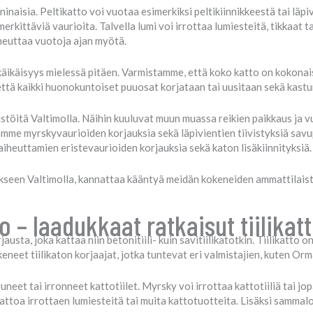
inaisia. Peltikatto voi vuotaa esimerkiksi peltikiinnikkeestä tai läpi
erkittäviä vaurioita. Talvella lumi voi irrottaa lumiesteitä, tikkaat ta
iheuttaa vuotoja ajan myötä.
käikäisyys mielessä pitäen. Varmistamme, että koko katto on kokonais
ttä kaikki huonokuntoiset puuosat korjataan tai uusitaan sekä kastun
ustöitä Valtimolla. Näihin kuuluvat muun muassa reikien paikkaus ja 
itamme myrskyvaurioiden korjauksia sekä läpivientien tiivistyksiä sav
heuttamien eristevaurioiden korjauksia sekä katon lisäkiinnityksiä.
ukseen Valtimolla, kannattaa kääntyä meidän kokeneiden ammattilai
o – laadukkaat ratkaisut tiilika
usta, joka kattaa niin betonitiili- kuin savitiilikatotkin. Tiilikatto o
eneet tiilikaton korjaajat, jotka tuntevat eri valmistajien, kuten Orma
uneet tai irronneet kattotiilet. Myrsky voi irrottaa kattotiiliä tai j
ttoa irrottaen lumiesteitä tai muita kattotuotteita. Lisäksi sammalo