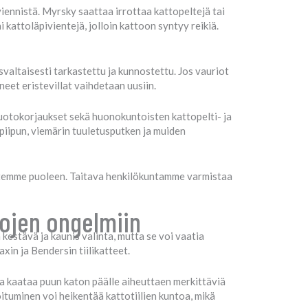
viennistä. Myrsky saattaa irrottaa kattopeltejä tai
i kattoläpivientejä, jolloin kattoon syntyy reikiä.
valtaisesti tarkastettu ja kunnostettu. Jos vauriot
eet eristevillat vaihdetaan uusiin.
vuotokorjaukset sekä huonokuntoisten kattopelti- ja
upiipun, viemärin tuuletusputken ja muiden
stemme puoleen. Taitava henkilökuntamme varmistaa
ttojen ongelmiin
n kestävä ja kaunis valinta, mutta se voi vaatia
xin ja Bendersin tiilikatteet.
opa kaataa puun katon päälle aiheuttaen merkittäviä
ituminen voi heikentää kattotiilien kuntoa, mikä