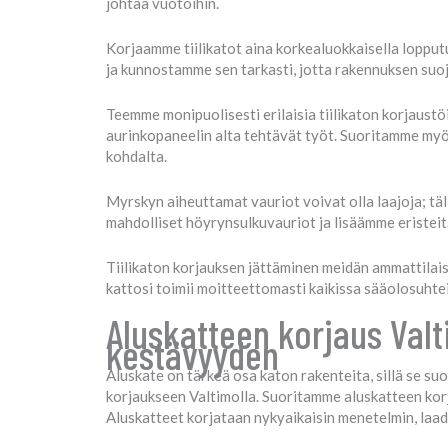
johtaa vuotoihin.
Korjaamme tiilikatot aina korkealuokkaisella lopput
ja kunnostamme sen tarkasti, jotta rakennuksen suo
Teemme monipuolisesti erilaisia tiilikaton korjaustöi
aurinkopaneelin alta tehtävät työt. Suoritamme myös 
kohdalta.
Myrskyn aiheuttamat vauriot voivat olla laajoja; tä
mahdolliset höyrynsulkuvauriot ja lisäämme eristei
Tiilikaton korjauksen jättäminen meidän ammattilai
kattosi toimii moitteettomasti kaikissa sääolosuhte
Aluskatteen korjaus Val
kestävyyden
Aluskate on tärkeä osa katon rakenteita, sillä se su
korjaukseen Valtimolla. Suoritamme aluskatteen korjau
Aluskatteet korjataan nykyaikaisin menetelmin, laadukk