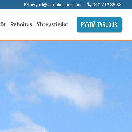
myynti@katonkorjaus.com
040 712 88 88
yöt
Rahoitus
Yhteystiedot
PYYDÄ TARJOUS