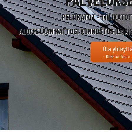
PELTIKATOT - TIILIKATO
ALOITETAAN KATTOSI KUNNOSTUS ILMAI
Ota yhteytt