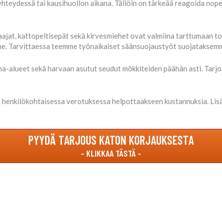
yhteydessä tai kausihuollon aikana. Tällöin on tärkeää reagoida nope
aajat, kattopeltisepät sekä kirvesmiehet ovat valmiina tarttumaan t
. Tarvittaessa teemme työnaikaiset säänsuojaustyöt suojataksemme 
ama-alueet sekä harvaan asutut seudut mökkiteiden päähän asti. Tar
 henkilökohtaisessa verotuksessa helpottaakseen kustannuksia. Lisä
PYYDÄ TARJOUS KATON KORJAUKSESTA