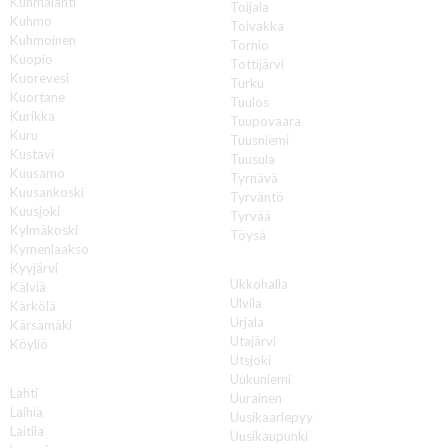
Kuhmalahti
Toijala
Kuhmo
Toivakka
Kuhmoinen
Tornio
Kuopio
Tottijärvi
Kuorevesi
Turku
Kuortane
Tuulos
Kurikka
Tuupovaara
Kuru
Tuusniemi
Kustavi
Tuusula
Kuusamo
Tyrnävä
Kuusankoski
Tyrväntö
Kuusjoki
Tyrvää
Kylmäkoski
Töysä
Kymenlaakso
U
Kyyjärvi
Ukkohalla
Kälviä
Ulvila
Kärkölä
Urjala
Kärsämäki
Utajärvi
Köyliö
Utsjoki
L
Uukuniemi
Lahti
Uurainen
Laihia
Uusikaarlepyy
Laitila
Uusikaupunki