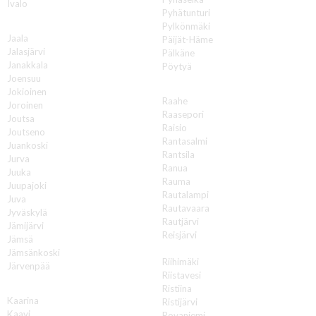
Ivalo
Pyhätunturi
J
Pylkönmäki
Jaala
Päijät-Häme
Jalasjärvi
Pälkäne
Janakkala
Pöytyä
Joensuu
R
Jokioinen
Raahe
Joroinen
Raasepori
Joutsa
Raisio
Joutseno
Rantasalmi
Juankoski
Rantsila
Jurva
Ranua
Juuka
Rauma
Juupajoki
Rautalampi
Juva
Rautavaara
Jyväskylä
Rautjärvi
Jämijärvi
Reisjärvi
Jämsä
Renko
Jämsänkoski
Riihimäki
Järvenpää
Riistavesi
K
Ristiina
Kaarina
Ristijärvi
Kaavi
Rovaniemi