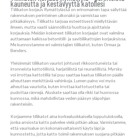
kauneutta ja kestävyyttä katollesi
Tiilikaton korjaus Rymättylässä on erinomainen tapa säilyttää
rakennuksen perinteinen ulkonäkö ja varmistaa sen
pitkäikäisyys. Tiilikatto tarjoaa esteettisesti miellyttävän
ilmeen, mutta vaatii säännöllistä huoltoa ja ajoittaisia
korjauksia. Meidän kokeneet tiilikaton korjaajat ovat valmiina
auttamaan kaikissa betonitiili- ja savitiilikattojen korjauksissa.
Me kunnostamme eri valmistajien tiilikatot, kuten Ormax ja
Benders.
Yleisimmät tiilikaton vauriot johtuvat rikkoontuneista tai
irronneista kattotiilistä, harjatiilistä tai reunatiilistä. Myrsky
voi irrottaa kattotiiliä tai puu saattaa kaatua tiilikaton päälle
aiheuttaen merkittäviä vahinkoja. Lumen paino voi myös
aiheuttaa vaurioita, kuten irrottaa kattotuotteita tai
pudottaa rännejä. Aluskate saattaa olla rikki tai huonossa
kunnossa, mikä mahdollistaa veden pääsyn yläpohjan
rakenteisiin.
Korjaamme tiilikatot aina korkealuokkaisella lopputuloksella,
jonka ansiosta katto palvelee vielä pitkän aikaa. Varmistamme,
että vaurioalue on kokonaisvaltaisesti käyty läpi ja
kunnostettu, jotta katto toimii rakennuksen suojana pitkään