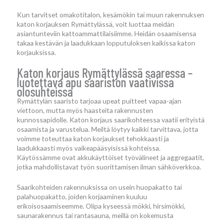
Kun tarvitset omakotitalon, kesämökin tai muun rakennuksen
katon korjauksen Rymättylässä, voit luottaa meidän
asiantunteviin kattoammattilaisiimme. Heidän osaamisensa
takaa kestävän ja laadukkaan lopputuloksen kaikissa katon
korjauksissa.
Katon korjaus Rymättylässä saaressa –
luotettava apu saariston vaativissa
olosuhteissa
Rymättylän saaristo tarjoaa upeat puitteet vapaa-ajan
viettoon, mutta myös haasteita rakennusten
kunnossapidolle. Katon korjaus saarikohteessa vaatii erityistä
osaamista ja varustelua. Meiltä löytyy kaikki tarvittava, jotta
voimme toteuttaa katon korjaukset tehokkaasti ja
laadukkaasti myös vaikeapääsyisissä kohteissa.
Käytössämme ovat akkukäyttöiset työvälineet ja aggregaatit,
jotka mahdollistavat työn suorittamisen ilman sähköverkkoa.
Saarikohteiden rakennuksissa on usein huopakatto tai
palahuopakatto, joiden korjaaminen kuuluu
erikoisosaamiseemme. Olipa kyseessä mökki, hirsimökki,
saunarakennus tai rantasauna, meillä on kokemusta