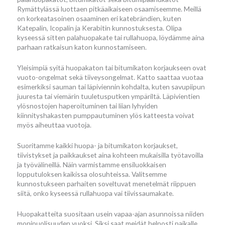
Rymättylässä luottaen pitkäaikaiseen osaamiseemme. Meillä
on korkeatasoinen osaaminen eri katebrändien, kuten
Katepalin, Icopalin ja Kerabitin kunnostuksesta. Olipa
kyseessä sitten palahuopakate tai rullahuopa, löydämme aina
parhaan ratkaisun katon kunnostamiseen.
Yleisimpiä syitä huopakaton tai bitumikaton korjaukseen ovat
vuoto-ongelmat sekä tiiveysongelmat. Katto saattaa vuotaa
esimerkiksi sauman tai läpiviennin kohdalta, kuten savupiipun
juuresta tai viemärin tuuletusputken ympäriltä. Läpivientien
ylösnostojen haperoituminen tai liian lyhyiden
kiinnityshakasten pumppautuminen ylös katteesta voivat
myös aiheuttaa vuotoja.
Suoritamme kaikki huopa- ja bitumikaton korjaukset,
tiivistykset ja paikkaukset aina kohteen mukaisilla työtavoilla
ja työvälineillä. Näin varmistamme ensiluokkaisen
lopputuloksen kaikissa olosuhteissa. Valitsemme
kunnostukseen parhaiten soveltuvat menetelmät riippuen
siitä, onko kyseessä rullahuopa vai tiivissaumakate.
Huopakatteita suositaan usein vapaa-ajan asunnoissa niiden
monipuolisuuden vuoksi. Siksi saat meidät helposti paikalle