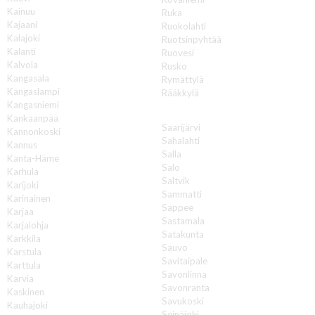
Kainuu
Ruka
Kajaani
Ruokolahti
Kalajoki
Ruotsinpyhtää
Kalanti
Ruovesi
Kalvola
Rusko
Kangasala
Rymättylä
Kangaslampi
Rääkkylä
Kangasniemi
S
Kankaanpää
Saarijärvi
Kannonkoski
Sahalahti
Kannus
Salla
Kanta-Häme
Salo
Karhula
Saltvik
Karijoki
Sammatti
Karinainen
Sappee
Karjaa
Sastamala
Karjalohja
Satakunta
Karkkila
Sauvo
Karstula
Savitaipale
Karttula
Savonlinna
Karvia
Savonranta
Kaskinen
Savukoski
Kauhajoki
Seinäjoki