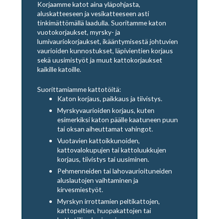
Korjaamme katot aina yläpohjasta,
aluskatteeseen ja vesikatteeseen asti
tinkimättömällä laadulla. Suoritamme katon
vuotokorjaukset, myrsky- ja
lumivauriokorjaukset, ikääntymisestä johtuvien
vaurioiden kunnostukset, läpivientien korjaus
sekä uusimistyöt ja muut kattokorjaukset
kaikille katoille.
Suorittamiamme kattotöitä:
Katon korjaus, paikkaus ja tiivistys.
Myrskyvaurioiden korjaus, kuten
esimerkiksi katon päälle kaatuneen puun
tai oksan aiheuttamat vahingot.
Vuotavien kattoikkunoiden,
kattovalokupujen tai kattoluukkujen
korjaus, tiivistys tai uusiminen.
Pehmenneiden tai lahovaurioituneiden
aluslautojen vaihtaminen ja
kirvesmiestyöt.
Myrskyn irrottamien peltikattojen,
kattopeltien, huopakattojen tai