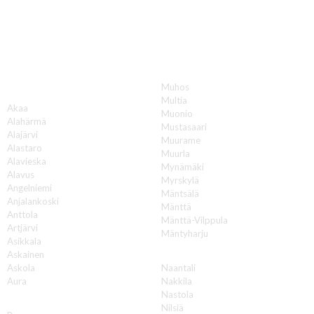
Katon korjauksia luotettavasti koko Suomen
alueella!
Muhos
A
Multia
Akaa
Muonio
Alahärmä
Mustasaari
Alajärvi
Muurame
Alastaro
Muurla
Alavieska
Mynämäki
Alavus
Myrskylä
Angelniemi
Mäntsälä
Anjalankoski
Mänttä
Anttola
Mänttä-Vilppula
Artjärvi
Mäntyharju
Asikkala
N
Askainen
Askola
Naantali
Aura
Nakkila
Nastola
B
Nilsiä