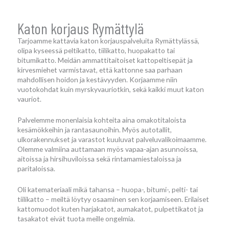
Katon korjaus Rymättylä
Tarjoamme kattavia katon korjauspalveluita Rymättylässä,
olipa kyseessä peltikatto, tiilikatto, huopakatto tai
bitumikatto. Meidän ammattitaitoiset kattopeltisepät ja
kirvesmiehet varmistavat, että kattonne saa parhaan
mahdollisen hoidon ja kestävyyden. Korjaamme niin
vuotokohdat kuin myrskyvauriotkin, sekä kaikki muut katon
vauriot.
Palvelemme monenlaisia kohteita aina omakotitaloista
kesämökkeihin ja rantasaunoihin. Myös autotallit,
ulkorakennukset ja varastot kuuluvat palveluvalikoimaamme.
Olemme valmiina auttamaan myös vapaa-ajan asunnoissa,
aitoissa ja hirsihuviloissa sekä rintamamiestaloissa ja
paritaloissa.
Oli katemateriaali mikä tahansa – huopa-, bitumi-, pelti- tai
tiilikatto – meiltä löytyy osaaminen sen korjaamiseen. Erilaiset
kattomuodot kuten harjakatot, aumakatot, pulpettikatot ja
tasakatot eivät tuota meille ongelmia.