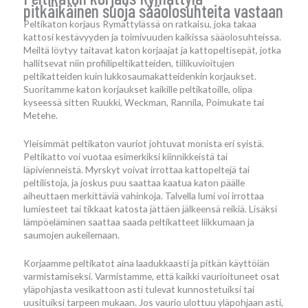
pitkäikäinen suoja sääolosuhteita vastaan
Peltikaton korjaus Rymättylässä on ratkaisu, joka takaa
kattosi kestävyyden ja toimivuuden kaikissa sääolosuhteissa.
Meiltä löytyy taitavat katon korjaajat ja kattopeltisepät, jotka
hallitsevat niin profiilipeltikatteiden, tiilikuvioitujen
peltikatteiden kuin lukkosaumakatteidenkin korjaukset.
Suoritamme katon korjaukset kaikille peltikatoille, olipa
kyseessä sitten Ruukki, Weckman, Rannila, Poimukate tai
Metehe.
Yleisimmät peltikaton vauriot johtuvat monista eri syistä.
Peltikatto voi vuotaa esimerkiksi kiinnikkeistä tai
läpivienneistä. Myrskyt voivat irrottaa kattopeltejä tai
peltilistoja, ja joskus puu saattaa kaatua katon päälle
aiheuttaen merkittäviä vahinkoja. Talvella lumi voi irrottaa
lumiesteet tai tikkaat katosta jättäen jälkeensä reikiä. Lisäksi
lämpöeläminen saattaa saada peltikatteet liikkumaan ja
saumojen aukeilemaan.
Korjaamme peltikatot aina laadukkaasti ja pitkän käyttöiän
varmistamiseksi. Varmistamme, että kaikki vaurioituneet osat
yläpohjasta vesikattoon asti tulevat kunnostetuiksi tai
uusituiksi tarpeen mukaan. Jos vaurio ulottuu yläpohjaan asti,