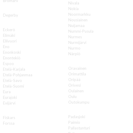
Bromarv
Nivala
Nokia
D
Noormarkku
Degerby
Nousiainen
E
Nuijamaa
Eckerö
Nummi-Pusula
Elimäki
Nurmes
Ellivuori
Nurmijärvi
Eno
Nurmo
Enonkoski
Närpiö
Enontekiö
O
Espoo
Oravainen
Etelä-Karjala
Orimattila
Etelä-Pohjanmaa
Oripää
Etelä-Savo
Orivesi
Etelä-Suomi
Oulainen
Eura
Oulu
Eurajoki
Outokumpu
Evijärvi
P
F
Padasjoki
Fiskars
Paimio
Forssa
Pallastunturi
H