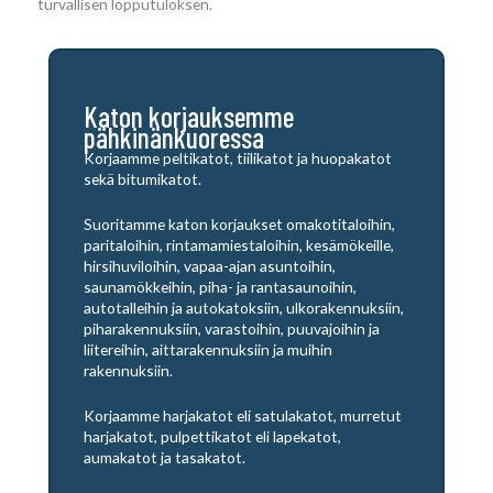
turvallisen lopputuloksen.
Katon korjauksemme
pähkinänkuoressa
Korjaamme peltikatot, tiilikatot ja huopakatot
sekä bitumikatot.
Suoritamme katon korjaukset omakotitaloihin,
paritaloihin, rintamamiestaloihin, kesämökeille,
hirsihuviloihin, vapaa-ajan asuntoihin,
saunamökkeihin, piha- ja rantasaunoihin,
autotalleihin ja autokatoksiin, ulkorakennuksiin,
piharakennuksiin, varastoihin, puuvajoihin ja
liitereihin, aittarakennuksiin ja muihin
rakennuksiin.
Korjaamme harjakatot eli satulakatot, murretut
harjakatot, pulpettikatot eli lapekatot,
aumakatot ja tasakatot.