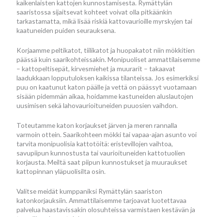
kaikenlaisten kattojen kunnostamisesta. Rymättylän
saaristossa sijaitsevat kohteet voivat olla pitkäänkin
tarkastamatta, mikä lisää riskiä kattovaurioille myrskyjen tai
kaatuneiden puiden seurauksena.
Korjaamme peltikatot, tiilikatot ja huopakatot niin mökkitien
päässä kuin saarikohteissakin. Monipuoliset ammattilaisemme
– kattopeltisepät, kirvesmiehet ja muurarit – takaavat
laadukkaan lopputuloksen kaikissa tilanteissa. Jos esimerkiksi
puu on kaatunut katon päälle ja vettä on päässyt vuotamaan
sisään pidemmän aikaa, hoidamme kastuneiden aluslautojen
uusimisen sekä lahovaurioituneiden puuosien vaihdon.
Toteutamme katon korjaukset järven ja meren rannalla
varmoin ottein. Saarikohteen mökki tai vapaa-ajan asunto voi
tarvita monipuolisia kattotöitä: eristevillojen vaihtoa,
savupiipun kunnostusta tai vaurioituneiden kattotuolien
korjausta. Meiltä saat piipun kunnostukset ja muuraukset
kattopinnan yläpuolisilta osin.
Valitse meidät kumppaniksi Rymättylän saariston
katonkorjauksiin. Ammattilaisemme tarjoavat luotettavaa
palvelua haastavissakin olosuhteissa varmistaen kestävän ja