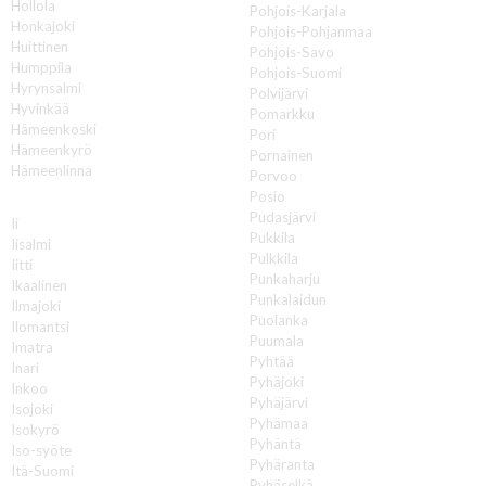
Hollola
Pohjois-Karjala
Honkajoki
Pohjois-Pohjanmaa
Huittinen
Pohjois-Savo
Humppila
Pohjois-Suomi
Hyrynsalmi
Polvijärvi
Hyvinkää
Pomarkku
Hämeenkoski
Pori
Hämeenkyrö
Pornainen
Hämeenlinna
Porvoo
Posio
I
Pudasjärvi
Ii
Pukkila
Iisalmi
Pulkkila
Iitti
Punkaharju
Ikaalinen
Punkalaidun
Ilmajoki
Puolanka
Ilomantsi
Puumala
Imatra
Pyhtää
Inari
Pyhäjoki
Inkoo
Pyhäjärvi
Isojoki
Pyhämaa
Isokyrö
Pyhäntä
Iso-syöte
Pyhäranta
Itä-Suomi
Pyhäselkä