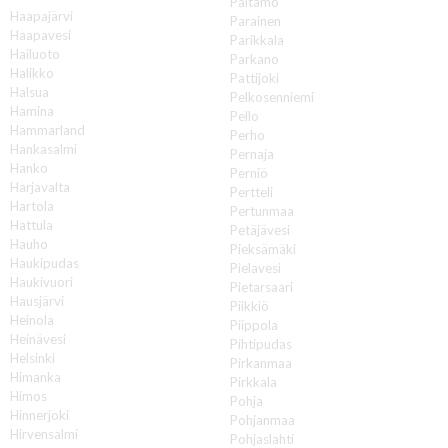
Paltamo
Haapajärvi
Parainen
Haapavesi
Parikkala
Hailuoto
Parkano
Halikko
Pattijoki
Halsua
Pelkosenniemi
Hamina
Pello
Hammarland
Perho
Hankasalmi
Pernaja
Hanko
Perniö
Harjavalta
Pertteli
Hartola
Pertunmaa
Hattula
Petäjävesi
Hauho
Pieksämäki
Haukipudas
Pielavesi
Haukivuori
Pietarsaari
Hausjärvi
Piikkiö
Heinola
Piippola
Heinävesi
Pihtipudas
Helsinki
Pirkanmaa
Himanka
Pirkkala
Himos
Pohja
Hinnerjoki
Pohjanmaa
Hirvensalmi
Pohjaslahti