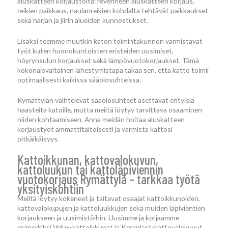
aluskatteen korjaustöitä: revenneen aluskatteen korjaus,
reikien paikkaus, naulanreikien kohdalta tehtävät paikkaukset
sekä harjan ja jiirin alueiden kunnostukset.
Lisäksi teemme muutkin katon toimintakunnon varmistavat
työt kuten huonokuntoisten eristeiden uusimiset,
höyrynsulun korjaukset sekä lämpövuotokorjaukset. Tämä
kokonaisvaltainen lähestymistapa takaa sen, että katto toimii
optimaalisesti kaikissa sääolosuhteissa.
Rymättylän vaihtelevat sääolosuhteet asettavat erityisiä
haasteita katoille, mutta meiltä löytyy tarvittava osaaminen
niiden kohtaamiseen. Anna meidän hoitaa aluskatteen
korjaustyöt ammattitaitoisesti ja varmista kattosi
pitkäikäisyys.
Kattoikkunan, kattovalokuvun,
kattoluukun tai kattoläpiviennin
vuotokorjaus Rymättylä – tarkkaa työtä
yksityiskohtiin
Meiltä löytyy kokeneet ja taitavat osaajat kattoikkunoiden,
kattovalokupujen ja kattoluukkujen sekä muiden läpivientien
korjaukseen ja uusimistöihin. Uusimme ja korjaamme
esimerkiksi Velux-kattoikkunat ja Keraplast-kattovalokuvut,