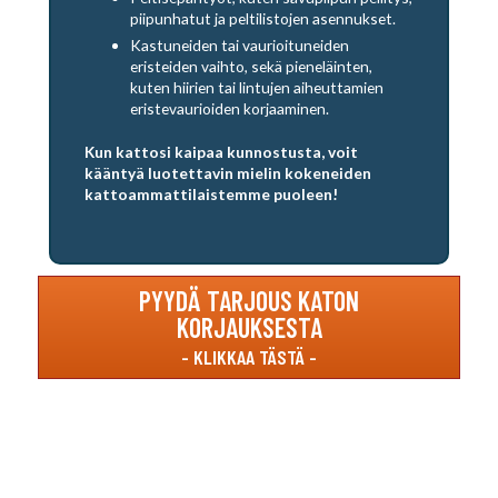
piipunhatut ja peltilistojen asennukset.
Kastuneiden tai vaurioituneiden
eristeiden vaihto, sekä pieneläinten,
kuten hiirien tai lintujen aiheuttamien
eristevaurioiden korjaaminen.
Kun kattosi kaipaa kunnostusta, voit
kääntyä luotettavin mielin kokeneiden
kattoammattilaistemme puoleen!
PYYDÄ TARJOUS KATON
KORJAUKSESTA