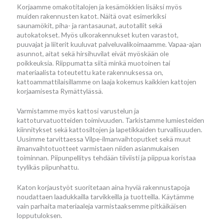
Korjaamme omakotitalojen ja kesämökkien lisäksi myös
muiden rakennusten katot. Näitä ovat esimerkiksi
saunamökit, piha- ja rantasaunat, autotallit sekä
autokatokset. Myös ulkorakennukset kuten varastot,
puuvajat ja liiterit kuuluvat palveluvalikoimaamme. Vapaa-ajan
asunnot, aitat sekä hirsihuvilat eivät myöskään ole
poikkeuksia. Riippumatta siitä minkä muotoinen tai
materiaalista toteutettu kate rakennuksessa on,
kattoammattilaisillamme on laaja kokemus kaikkien kattojen
korjaamisesta Rymättylässä.
Varmistamme myös kattosi varustelun ja
kattoturvatuotteiden toimivuuden. Tarkistamme lumiesteiden
kiinnitykset sekä kattosiltojen ja lapetikkaiden turvallisuuden.
Uusimme tarvittaessa Vilpe-ilmanvaihtoputket sekä muut
ilmanvaihtotuotteet varmistaen niiden asianmukaisen
toiminnan. Piipunpellitys tehdään tiiviisti ja piippua koristaa
tyylikäs piipunhattu.
Katon korjaustyöt suoritetaan aina hyviä rakennustapoja
noudattaen laadukkailla tarvikkeilla ja tuotteilla. Käytämme
vain parhaita materiaaleja varmistaaksemme pitkäikäisen
lopputuloksen.