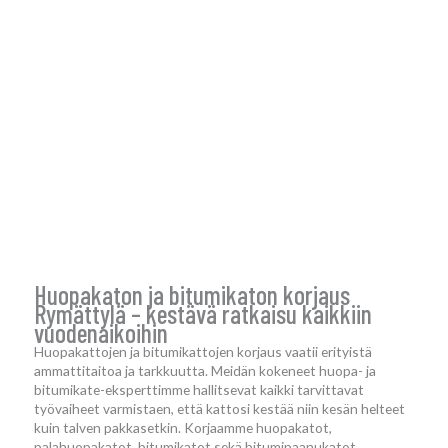
Huopakaton ja bitumikaton korjaus
Rymättylä – kestävä ratkaisu kaikkiin
vuodenaikoihin
Huopakattojen ja bitumikattojen korjaus vaatii erityistä
ammattitaitoa ja tarkkuutta. Meidän kokeneet huopa- ja
bitumikate-eksperttimme hallitsevat kaikki tarvittavat
työvaiheet varmistaen, että kattosi kestää niin kesän helteet
kuin talven pakkasetkin. Korjaamme huopakatot,
palahuopakatot, bitumikatot sekä bitumipaanukatot