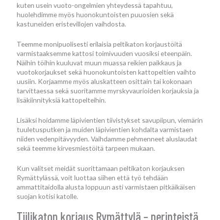
kuten usein vuoto-ongelmien yhteydessä tapahtuu,
huolehdimme myös huonokuntoisten puuosien sekä
kastuneiden eristevillojen vaihdosta.
Teemme monipuolisesti erilaisia peltikaton korjaustöitä
varmistaaksemme kattosi toimivuuden vuosiksi eteenpäin.
Näihin töihin kuuluvat muun muassa reikien paikkaus ja
vuotokorjaukset sekä huonokuntoisten kattopeltien vaihto
uusiin. Korjaamme myös aluskatteen osittain tai kokonaan
tarvittaessa sekä suoritamme myrskyvaurioiden korjauksia ja
lisäkiinnityksiä kattopelteihin.
Lisäksi hoidamme läpivientien tiivistykset savupiipun, viemärin
tuuletusputken ja muiden läpivientien kohdalta varmistaen
niiden vedenpitävyyden. Vaihdamme pehmenneet aluslaudat
sekä teemme kirvesmiestöitä tarpeen mukaan.
Kun valitset meidät suorittamaan peltikaton korjauksen
Rymättylässä, voit luottaa siihen että työ tehdään
ammattitaidolla alusta loppuun asti varmistaen pitkäikäisen
suojan kotisi katolle.
Tiilikaton korjaus Rymättylä – perinteistä