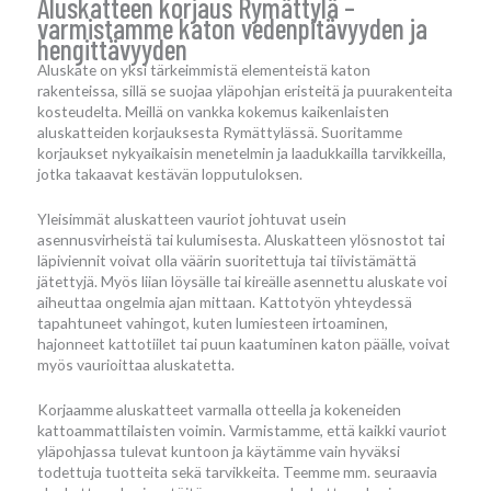
Aluskatteen korjaus Rymättylä –
varmistamme katon vedenpitävyyden ja
hengittävyyden
Aluskate on yksi tärkeimmistä elementeistä katon
rakenteissa, sillä se suojaa yläpohjan eristeitä ja puurakenteita
kosteudelta. Meillä on vankka kokemus kaikenlaisten
aluskatteiden korjauksesta Rymättylässä. Suoritamme
korjaukset nykyaikaisin menetelmin ja laadukkailla tarvikkeilla,
jotka takaavat kestävän lopputuloksen.
Yleisimmät aluskatteen vauriot johtuvat usein
asennusvirheistä tai kulumisesta. Aluskatteen ylösnostot tai
läpiviennit voivat olla väärin suoritettuja tai tiivistämättä
jätettyjä. Myös liian löysälle tai kireälle asennettu aluskate voi
aiheuttaa ongelmia ajan mittaan. Kattotyön yhteydessä
tapahtuneet vahingot, kuten lumiesteen irtoaminen,
hajonneet kattotiilet tai puun kaatuminen katon päälle, voivat
myös vaurioittaa aluskatetta.
Korjaamme aluskatteet varmalla otteella ja kokeneiden
kattoammattilaisten voimin. Varmistamme, että kaikki vauriot
yläpohjassa tulevat kuntoon ja käytämme vain hyväksi
todettuja tuotteita sekä tarvikkeita. Teemme mm. seuraavia