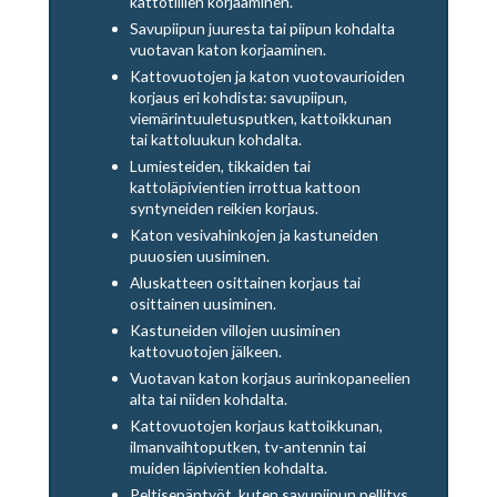
kattotiilien korjaaminen.
Savupiipun juuresta tai piipun kohdalta
vuotavan katon korjaaminen.
Kattovuotojen ja katon vuotovaurioiden
korjaus eri kohdista: savupiipun,
viemärintuuletusputken, kattoikkunan
tai kattoluukun kohdalta.
Lumiesteiden, tikkaiden tai
kattoläpivientien irrottua kattoon
syntyneiden reikien korjaus.
Katon vesivahinkojen ja kastuneiden
puuosien uusiminen.
Aluskatteen osittainen korjaus tai
osittainen uusiminen.
Kastuneiden villojen uusiminen
kattovuotojen jälkeen.
Vuotavan katon korjaus aurinkopaneelien
alta tai niiden kohdalta.
Kattovuotojen korjaus kattoikkunan,
ilmanvaihtoputken, tv-antennin tai
muiden läpivientien kohdalta.
Peltisepäntyöt, kuten savupiipun pellitys,