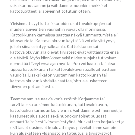
sekä kunnostamme ja vaihdamme muunkin merkkiset
kattotuotteet ja läpiviennit totutuin ottein.
Yleisimmät syyt kattoikkunoiden, kattovalokupujen tai
muiden läpivientien vaurioihin voivat olla moninaisia.
Kattoikkunan karmeissa saattaa näkyä tummentumista eli
lahovauriota. Kattovalokuvun käyttöikä voi olla ylittynyt,
jolloin siinä esiintyy halkeamia. Kattoikkunan tai
kattovalokuvun alla olevat tiivisteet eivät välttämättä enää
ole tiiviitä. Myös kiinnikkeet sekä niiden suojahatut voivat
menettää tiiveytensä ajan myötä. Puu voi kaatua tai oksa
tippua kattoikkunan tai kattovalokuvun päälle aiheuttaen
vaurioita. Lisäksi katon vuotaminen kattoikkunan tai
kattovalokuvun kohdalta saattaa johtua aluskatteen
tiiveyden pettämisestä.
Teemme mm. seuraavia korjaustöitä: Korjaamme tai
tarvittaessa uusimme kattoikkunan, kattovalokuvun,
kattoluukun tai muun läpiviennin. Vaihdamme pehmenneet ja
kastuneet aluslaudat sekä huonokuntoiset puuosat
ammattitaitoisesti kirvesmiestyönä. Aluskatteen korjaukset ja
osittaiset uusimiset kuuluvat myös palveluihimme samoin
kuin aluskatteen ylösnostojen toteutus ja tiivistystyöt.