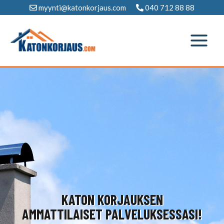
Siirry
myynti@katonkorjaus.com
040 712 88 88
sisältöön
KATON KORJAUKSEN
AMMATTILAISET PALVELUKSESSASI!