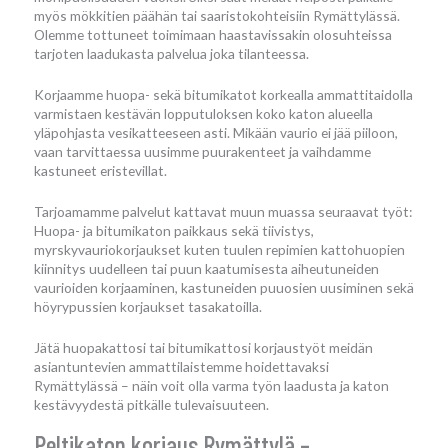
myös mökkitien päähän tai saaristokohteisiin Rymättylässä.
Olemme tottuneet toimimaan haastavissakin olosuhteissa
tarjoten laadukasta palvelua joka tilanteessa.
Korjaamme huopa- sekä bitumikatot korkealla ammattitaidolla
varmistaen kestävän lopputuloksen koko katon alueella
yläpohjasta vesikatteeseen asti. Mikään vaurio ei jää piiloon,
vaan tarvittaessa uusimme puurakenteet ja vaihdamme
kastuneet eristevillat.
Tarjoamamme palvelut kattavat muun muassa seuraavat työt:
Huopa- ja bitumikaton paikkaus sekä tiivistys,
myrskyvauriokorjaukset kuten tuulen repimien kattohuopien
kiinnitys uudelleen tai puun kaatumisesta aiheutuneiden
vaurioiden korjaaminen, kastuneiden puuosien uusiminen sekä
höyrypussien korjaukset tasakatoilla.
Jätä huopakattosi tai bitumikattosi korjaustyöt meidän
asiantuntevien ammattilaistemme hoidettavaksi
Rymättylässä – näin voit olla varma työn laadusta ja katon
kestävyydestä pitkälle tulevaisuuteen.
Peltikaton korjaus Rymättylä –