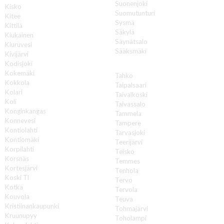
Suonenjoki
Kisko
Suomutunturi
Kitee
Sysmä
Kittilä
Säkylä
Kiukainen
Säynätsalo
Kiuruvesi
Sääksmäki
Kivijärvi
Kodisjoki
T
Kokemäki
Tahko
Kokkola
Taipalsaari
Kolari
Taivalkoski
Koli
Taivassalo
Konginkangas
Tammela
Konnevesi
Tampere
Kontiolahti
Tarvasjoki
Kontiomäki
Teerijärvi
Korpilahti
Teisko
Korsnäs
Temmes
Kortesjärvi
Tenhola
Koski Tl
Tervo
Kotka
Tervola
Kouvola
Teuva
Kristiinankaupunki
Tohmajärvi
Kruunupyy
Toholampi