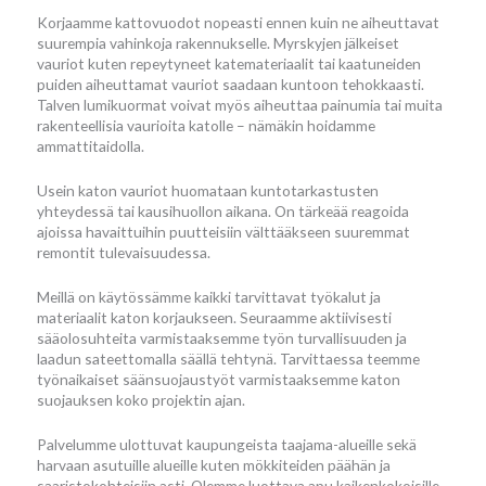
Korjaamme kattovuodot nopeasti ennen kuin ne aiheuttavat
suurempia vahinkoja rakennukselle. Myrskyjen jälkeiset
vauriot kuten repeytyneet katemateriaalit tai kaatuneiden
puiden aiheuttamat vauriot saadaan kuntoon tehokkaasti.
Talven lumikuormat voivat myös aiheuttaa painumia tai muita
rakenteellisia vaurioita katolle – nämäkin hoidamme
ammattitaidolla.
Usein katon vauriot huomataan kuntotarkastusten
yhteydessä tai kausihuollon aikana. On tärkeää reagoida
ajoissa havaittuihin puutteisiin välttääkseen suuremmat
remontit tulevaisuudessa.
Meillä on käytössämme kaikki tarvittavat työkalut ja
materiaalit katon korjaukseen. Seuraamme aktiivisesti
sääolosuhteita varmistaaksemme työn turvallisuuden ja
laadun sateettomalla säällä tehtynä. Tarvittaessa teemme
työnaikaiset säänsuojaustyöt varmistaaksemme katon
suojauksen koko projektin ajan.
Palvelumme ulottuvat kaupungeista taajama-alueille sekä
harvaan asutuille alueille kuten mökkiteiden päähän ja
saaristokohteisiin asti. Olemme luottava apu kaikenkokoisille