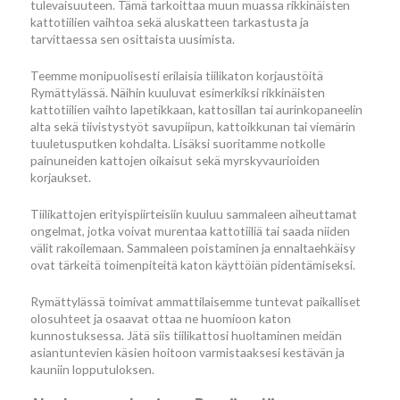
tulevaisuuteen. Tämä tarkoittaa muun muassa rikkinäisten
kattotiilien vaihtoa sekä aluskatteen tarkastusta ja
tarvittaessa sen osittaista uusimista.
Teemme monipuolisesti erilaisia tiilikaton korjaustöitä
Rymättylässä. Näihin kuuluvat esimerkiksi rikkinäisten
kattotiilien vaihto lapetikkaan, kattosillan tai aurinkopaneelin
alta sekä tiivistystyöt savupiipun, kattoikkunan tai viemärin
tuuletusputken kohdalta. Lisäksi suoritamme notkolle
painuneiden kattojen oikaisut sekä myrskyvaurioiden
korjaukset.
Tiilikattojen erityispiirteisiin kuuluu sammaleen aiheuttamat
ongelmat, jotka voivat murentaa kattotiiliä tai saada niiden
välit rakoilemaan. Sammaleen poistaminen ja ennaltaehkäisy
ovat tärkeitä toimenpiteitä katon käyttöiän pidentämiseksi.
Rymättylässä toimivat ammattilaisemme tuntevat paikalliset
olosuhteet ja osaavat ottaa ne huomioon katon
kunnostuksessa. Jätä siis tiilikattosi huoltaminen meidän
asiantuntevien käsien hoitoon varmistaaksesi kestävän ja
kauniin lopputuloksen.