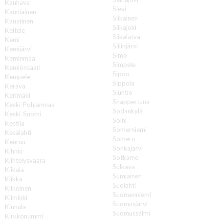
Kauhava
Sievi
Kauniainen
Siikainen
Kaustinen
Siikajoki
Keitele
Siikalatva
Kemi
Siilinjärvi
Kemijärvi
Simo
Keminmaa
Simpele
Kemiönsaari
Sipoo
Kempele
Sippola
Kerava
Siuntio
Kerimäki
Snappertuna
Keski-Pohjanmaa
Sodankylä
Keski-Suomi
Soini
Kestilä
Somerniemi
Kesälahti
Somero
Keuruu
Sonkajärvi
Kihniö
Sotkamo
Kiihtelysvaara
Sulkava
Kiikala
Sumiainen
Kiikka
Suolahti
Kiikoinen
Suomenniemi
Kiiminki
Suomusjärvi
Kinnula
Suomussalmi
Kirkkonummi