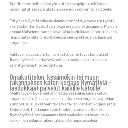
Suoritamme peltisepäntyöt kuten savupiipun pellitykset,
piipunhatut sekä peltilistojen asennukset varmalla otteella.
Erityisesti Rymättylässä olemme tunnettuja tarkasta työstä
yksityiskohtiin keskittyen jokaisessa projektissamme. Meidän
ammattilaisemme varmistavat aina laadukkaan lopputuloksen
riippumatta siitä, onko kyseessä pieni paikkaus vai laajempi
korjaustyö.
Valitse meidät suorittamaan kattoosi liittyvät korjaukset
Rymättylässä saadaksesi parhaan mahdollisen tuloksen
asiantuntevasti toteutettuna.
Omakotitalon, kesämökin tai muun
rakennuksen katon korjaus Rymättylä –
laadukkaat palvelut kaikille katoille
Meiltä löytyy kokeneet ammattilaiset kaikenlaisiin katon
korjaustöihin. Olipa kyseessä vesikatteen korjaus, yläpohjan
kunnostus, aluskatteen tiivistys tai läpivientien korjaukset ja
tiivistykset, hoidamme työn huolella ja ammattitaidolla.
Rymättylässä tarjoamamme kattopalvelut kattavat laajan
valikoiman erilaisia rakennuksia ja katemateriaaleja.