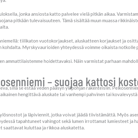
yä.
loksella, jonka ansiosta katto palvelee vielä pitkän aikaa. Varmista
uojana pitkään tulevaisuuteen. Tämä sisältää muun muassa rikkinäisten
alta.
iemellä: tiilikaton vuotokorjaukset, aluskatteen korjaukset ja ositt
n kohdalta. Myrskyvaurioiden yhteydessä voimme oikaista notkolle p
den ammattilaistemme hoidettavaksi. Näin varmistat parhaan mahdoll
osenniemi – suojaa kattosi koste
seva, sillä se estää veden pääsyn yläpohjan rakenteisiin. Pelkosenn
kyaikainen hengittävä aluskate tai vanhempi pahvinen tai kovalevystä
lösnostot ja läpiviennit, jotka voivat jäädä tiivistämättä. Myös asenn
eydessä tapahtuneet vahingot sekä lumen irrottamat lumiesteet ja ha
et saattavat kuluttaa ja rikkoa aluskatetta.