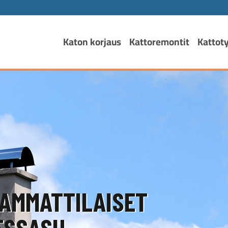
Katon korjaus
Kattoremontit
Kattot
AMMATTILAISET
SSASI!