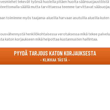
rvesmiehet tekevät työnsä huolella pitäen huolta säänsuojaustöistä
teettomalla säällä mutta tarvittaessa teemme tarvittavat sääsuojau
an toimimme myös taajama-alueilla harvaan asutuilla alueilla kuten 
lousvähennystä henkilökohtaisessa verotuksessa mikä tekee palve
ta katon korjaukseen mikä helpottaa kustannusten hallintaa.
PYYDÄ TARJOUS KATON KORJAUKSESTA