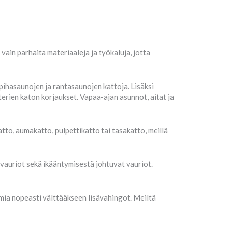
ain parhaita materiaaleja ja työkaluja, jotta
pihasaunojen ja rantasaunojen kattoja. Lisäksi
erien katon korjaukset. Vapaa-ajan asunnot, aitat ja
atto, aumakatto, pulpettikatto tai tasakatto, meillä
vauriot sekä ikääntymisestä johtuvat vauriot.
mia nopeasti välttääkseen lisävahingot. Meiltä