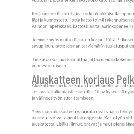
vuotoihin, jotka heikentävät koko katon toimintakyk
Korjaamme tiilikatot aina korkealuokkaisella lopputu
läpi ja kunnostettu, jotta katto toimii rakennuksen s
vaihdon lapetikkaan, kattosillan tai aurinkopaneelin 
Teemme myös muita tiilikaton korjaustöitä Pelkosenn
savupiipun, kattoikkunan tai viemärin tuuletusputke
Tiilikaton korjaus kannattaa jättää meidän kokenei
vuodesta toiseen.
Aluskatteen korjaus Pelk
Aluskatteen merkitys katon toimivuudelle on ratkai
korjausta kaikenlaisille katoille. Olipa kyseessä ny
ja välineet työn suorittamiseen.
Yleisimpiä aluskatteen vaurioita ovat väärin tehdyt y
aluskate, voivat aiheuttaa ongelmia. Kattotyön yht
aluskatetta. Lisäksi linnut, oravat ja muut pieneläim