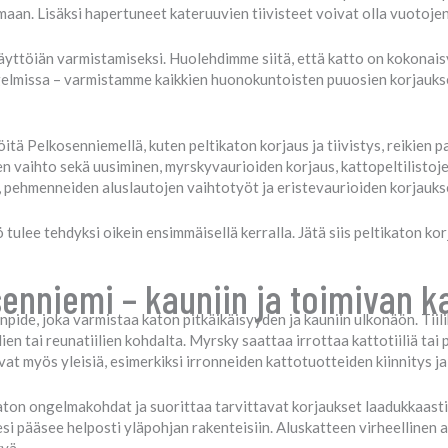
maan. Lisäksi hapertuneet kateruuvien tiivisteet voivat olla vuotoje
äyttöiän varmistamiseksi. Huolehdimme siitä, että katto on kokonaisv
gelmissa – varmistamme kaikkien huonokuntoisten puuosien korjauksen
itä Pelkosenniemellä, kuten peltikaton korjaus ja tiivistys, reikien
en vaihto sekä uusiminen, myrskyvaurioiden korjaus, kattopeltilistojen
, pehmenneiden aluslautojen vaihtotyöt ja eristevaurioiden korjauks
ulee tehdyksi oikein ensimmäisellä kerralla. Jätä siis peltikaton k
senniemi – kauniin ja toimivan k
pide, joka varmistaa katon pitkäikäisyyden ja kauniin ulkonäön. Tiili
lien tai reunatiilien kohdalta. Myrsky saattaa irrottaa kattotiiliä tai
at myös yleisiä, esimerkiksi irronneiden kattotuotteiden kiinnitys j
ton ongelmakohdat ja suorittaa tarvittavat korjaukset laadukkaasti.
 vesi pääsee helposti yläpohjan rakenteisiin. Aluskatteen virheellinen