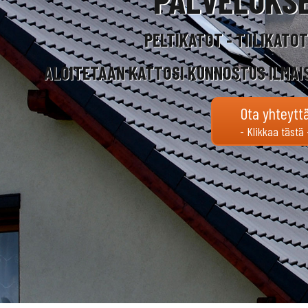
PELTIKATOT - TIILIKATO
ALOITETAAN KATTOSI KUNNOSTUS ILMAI
Ota yhteytt