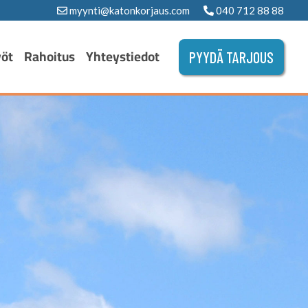
myynti@katonkorjaus.com
040 712 88 88
yöt
Rahoitus
Yhteystiedot
PYYDÄ TARJOUS