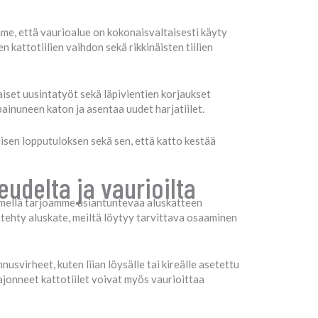
mme, että vaurioalue on kokonaisvaltaisesti käyty
 kattotiilien vaihdon sekä rikkinäisten tiilien
aiset uusintatyöt sekä läpivientien korjaukset
ainuneen katon ja asentaa uudet harjatiilet.
isen lopputuloksen sekä sen, että katto kestää
udelta ja vaurioilta
iemellä tarjoamme asiantuntevaa aluskatteen
 tehty aluskate, meiltä löytyy tarvittava osaaminen
usvirheet, kuten liian löysälle tai kireälle asetettu
jonneet kattotiilet voivat myös vaurioittaa