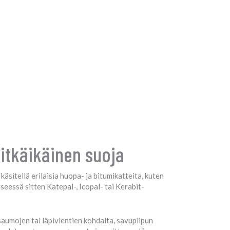
itkäikäinen suoja
itellä erilaisia huopa- ja bitumikatteita, kuten
seessä sitten Katepal-, Icopal- tai Kerabit-
aumojen tai läpivientien kohdalta, savupiipun