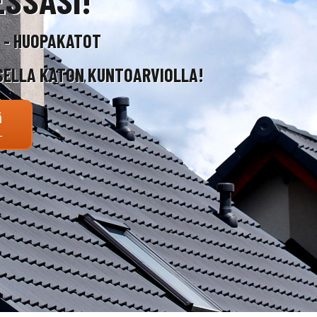
T - HUOPAKATOT
SELLA KATON KUNTOARVIOLLA!
ä