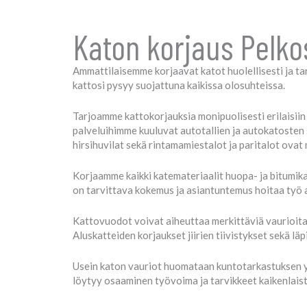
Katon korjaus Pelk
Ammattilaisemme korjaavat katot huolellisesti ja tar
kattosi pysyy suojattuna kaikissa olosuhteissa.
Tarjoamme kattokorjauksia monipuolisesti erilaisiin
palveluihimme kuuluvat autotallien ja autokatosten 
hirsihuvilat sekä rintamamiestalot ja paritalot ova
Korjaamme kaikki katemateriaalit huopa- ja bitumikato
on tarvittava kokemus ja asiantuntemus hoitaa työ 
Kattovuodot voivat aiheuttaa merkittäviä vaurioita
Aluskatteiden korjaukset jiirien tiivistykset sekä 
Usein katon vauriot huomataan kuntotarkastuksen yh
löytyy osaaminen työvoima ja tarvikkeet kaikenlais