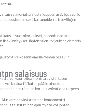
n syynä.
altaisesti korjattu alusta loppuun asti. Jos vaurio
 tai uusimisen sekä kastuneiden eristevillojen
 paikkaus ja vuotokorjaukset, huonokuntoisten
 lisäkiinnitykset, läpivientien korjaukset viemärin
et
orjaustyöt Pelkosenniemellä meidän osaaviin
aton salaisuus
katto voi vaurioitua monista syistä, kuten
 puu voi kaatua tiilikaton päälle aiheuttaen
a pudonneiden rännien korjaus voivat olla tarpeen.
 Aluskate on yksi kriittinen komponentti
 asennus tai kuluminen ajan myötä voi johtaa