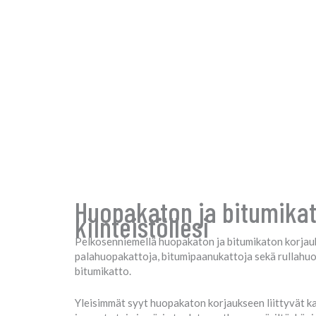
Huopakaton ja bitumikat
kiinteistöllesi
Pelkosenniemellä huopakaton ja bitumikaton korjauk
palahuopakattoja, bitumipaanukattoja sekä rullahuopa
bitumikatto.
Yleisimmät syyt huopakaton korjaukseen liittyvät ka