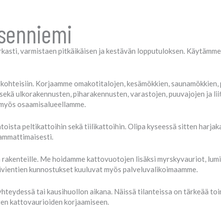
osenniemi
kasti, varmistaen pitkäikäisen ja kestävän lopputuloksen. Käytämme v
 kohteisiin. Korjaamme omakotitalojen, kesämökkien, saunamökkien, 
sekä ulkorakennusten, piharakennusten, varastojen, puuvajojen ja liit
t myös osaamisalueellamme.
ista peltikattoihin sekä tiilikattoihin. Olipa kyseessä sitten harjak
ammattimaisesti.
 rakenteille. Me hoidamme kattovuotojen lisäksi myrskyvauriot, lumi
läpivientien kunnostukset kuuluvat myös palveluvalikoimaamme.
teydessä tai kausihuollon aikana. Näissä tilanteissa on tärkeää toi
ten kattovaurioiden korjaamiseen.