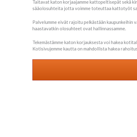
Taitavat katon korjaajamme kattopeltisepät sekä ki
sääolosuhteita jotta voimme toteuttaa kattotyöt sa
Palvelumme eivät rajoitu pelkästään kaupunkeihin va
haastavatkin olosuhteet ovat hallinnassamme.
Tekemästämme katon korjauksesta voi hakea kotita
Kotisivujemme kautta on mahdollista hakea rahoitus