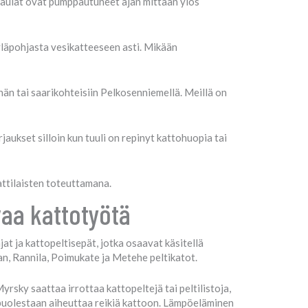
anaulat ovat pumppautuneet ajan mittaan ylös
yläpohjasta vesikatteeseen asti. Mikään
än tai saarikohteisiin Pelkosenniemellä. Meillä on
ukset silloin kun tuuli on repinyt kattohuopia tai
attilaisten toteuttamana.
vaa kattotyötä
at ja kattopeltisepät, jotka osaavat käsitellä
an, Rannila, Poimukate ja Metehe peltikatot.
yrsky saattaa irrottaa kattopeltejä tai peltilistoja,
kä puolestaan aiheuttaa reikiä kattoon. Lämpöeläminen