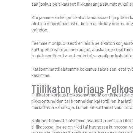
saa joskus peltikatteet liikkumaan ja saumat aukeile
Korjaamme kaikki peltikatot laadukkaasti ja pitkän k
ulottuu yläpohjaan asti – kuten usein käy vuoto-on
vaihdon.
Teemme monipuolisesti erilaisia peltikaton korjaustö
kattopellin vaihtaminen uusiin, aluskatteen osittain
tuuletusputken, tv-antennin tai savupiipun kohdalta
Kattoammattilaistemme kokemus takaa sen, että työ t
käsiimme.
Tiilikaton korjaus Pelko
Tiilikaton korjaus Pelkosenniemellä on tärkeä toimen
rikkoontuneiden tai irronneiden kattotiilien, harjatii
merkittäviä vahinkoja. Lumen aiheuttamat vauriot ov
Kokeneet ammattilaisemme osaavat tunnistaa tiilika
tiilikatossa; jos se on rikki tai huonossa kunnossa,