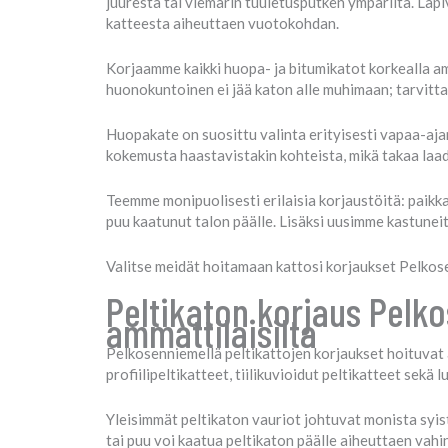
juuresta tai viemärin tuuletusputken ympäriltä. Läp
katteesta aiheuttaen vuotokohdan.
Korjaamme kaikki huopa- ja bitumikatot korkealla a
huonokuntoinen ei jää katon alle muhimaan; tarvitt
Huopakate on suosittu valinta erityisesti vapaa-aj
kokemusta haastavistakin kohteista, mikä takaa laa
Teemme monipuolisesti erilaisia korjaustöitä: paikk
puu kaatunut talon päälle. Lisäksi uusimme kastunei
Valitse meidät hoitamaan kattosi korjaukset Pelkose
Peltikaton korjaus Pelko
ammattilaisilta
Pelkosenniemellä peltikattojen korjaukset hoituvat a
profiilipeltikatteet, tiilikuvioidut peltikatteet se
Yleisimmät peltikaton vauriot johtuvat monista syistä
tai puu voi kaatua peltikaton päälle aiheuttaen vahi