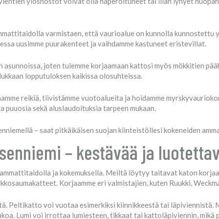
ivientien ylösnostot voivat olla haperoituneet tai liian lyhyet huop
mmattitaidolla varmistaen, että vaurioalue on kunnolla kunnostettu 
aessa uusimme puurakenteet ja vaihdamme kastuneet eristevillat.
an asunnoissa, joten tulemme korjaamaan kattosi myös mökkitien pääh
dukkaan lopputuloksen kaikissa olosuhteissa.
aamme reikiä, tiivistämme vuotoalueita ja hoidamme myrskyvauriokorja
ta puuosia sekä aluslaudoituksia tarpeen mukaan.
nniemellä – saat pitkäikäisen suojan kiinteistöllesi kokeneiden amm
senniemi – kestävää ja luotetta
mmattitaidolla ja kokemuksella. Meiltä löytyy taitavat katon korjaaj
kä lukkosaumakatteet. Korjaamme eri valmistajien, kuten Ruukki, Weckm
. Peltikatto voi vuotaa esimerkiksi kiinnikkeestä tai läpiviennistä. M
nkoa. Lumi voi irrottaa lumiesteen, tikkaat tai kattoläpiviennin, mi