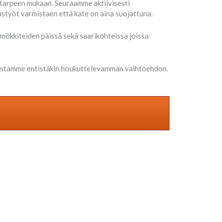
 tarpeen mukaan. Seuraamme aktiivisesti
styöt varmistaen että kate on aina suojattuna.
mökkiteiden päissä sekä saarikohteissa joissa
lustamme entistäkin houkuttelevamman vaihtoehdon.