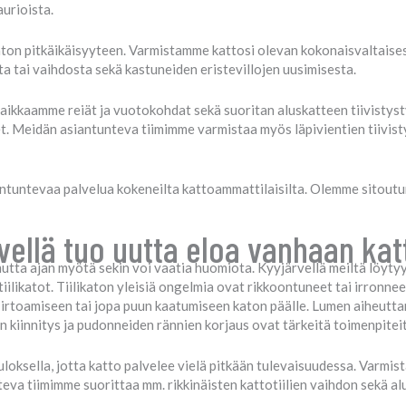
aurioista.
on pitkäikäisyyteen. Varmistamme kattosi olevan kokonaisvaltaisesti 
tai vaihdosta sekä kastuneiden eristevillojen uusimisesta.
paikkaamme reiät ja vuotokohdat sekä suoritan aluskatteen tiivistys
t. Meidän asiantunteva tiimimme varmistaa myös läpivientien tiivist
antuntevaa palvelua kokeneilta kattoammattilaisilta. Olemme sitout
rvellä tuo uutta eloa vanhaan ka
utta ajan myötä sekin voi vaatia huomiota. Kyyjärvellä meiltä löytyy 
iilikatot. Tiilikaton yleisiä ongelmia ovat rikkoontuneet tai irronneet 
 irtoamiseen tai jopa puun kaatumiseen katon päälle. Lumen aiheuttam
n kiinnitys ja pudonneiden rännien korjaus ovat tärkeitä toimenpiteit
loksella, jotta katto palvelee vielä pitkään tulevaisuudessa. Varmist
va tiimimme suorittaa mm. rikkinäisten kattotiilien vaihdon sekä al