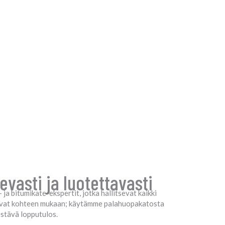
vasti ja luotettavasti
a bitumikate-ekspertit, jotka hallitsevat kaikki
levat kohteen mukaan; käytämme palahuopakatosta
estävä lopputulos.