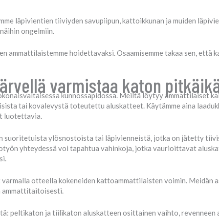
me läpivientien tiiviyden savupiipun, kattoikkunan ja muiden läpivien
 näihin ongelmiin.
den ammattilaistemme hoidettavaksi. Osaamisemme takaa sen, että k
järvellä varmistaa katon pitkäik
okonaisvaltaisessa kunnossapidossa. Meiltä löytyy ammattilaiset kai
sista tai kovalevystä toteutettu aluskatteet. Käytämme aina laadukka
 luotettavia.
 suoritetuista ylösnostoista tai läpivienneistä, jotka on jätetty tii
attotyön yhteydessä voi tapahtua vahinkoja, jotka vaurioittavat alusk
si.
armalla otteella kokeneiden kattoammattilaisten voimin. Meidän asi
 ammattitaitoisesti.
: peltikaton ja tiilikaton aluskatteen osittainen vaihto, revenneen 