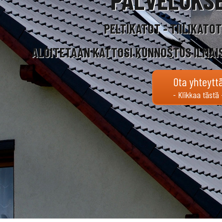
PELTIKATOT - TIILIKATO
ALOITETAAN KATTOSI KUNNOSTUS ILMAI
Ota yhteytt