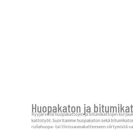
Huopakaton ja bitumikato
Kyyjärvellä huopakattojen ja bitumikattojen korjauk
kattotyöt. Suoritamme huopakaton sekä bitumikato
rullahuopa- tai tiivissaumakatteeseen siirtymistä v