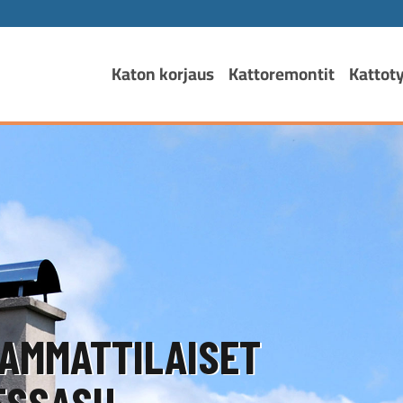
Katon korjaus
Kattoremontit
Kattot
AMMATTILAISET
SSASI!