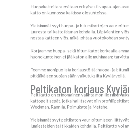
Huopakatteita suositaan erityisesti vapaa-ajan asut
katto on kunnossa kaikissa olosuhteissa.
Yleisimmät syyt huopa- ja bitumikattojen vaurioitum
juuresta tai kattoikkunan kohdalla. Läpivientien yl
nostaa katteen ylös, mikä johtaa vuotokohdan synt
Korjaamme huopa- sekä bitumikatot korkealla ammatti
huonokuntoinen ei jää katon alle muhimaan; tarvitt
Teemme monipuolisia korjaustöitä: huopa- ja bitumik
pitkäikäisen suojan sään vaikutuksilta Kyyjärvellä.
Peltikaton korjaus Kyyjä
Peltikatto on erinomainen valinta monille rakennuksil
kattopeltisepät, jotka hallitsevat niin profiilipeltik
Weckman, Rannila, Poimukate ja Metehe.
Yleisimmät syyt peltikaton vaurioitumiseen liittyvät 
lumiesteiden tai tikkaiden kohdalla. Peltikatto voi 