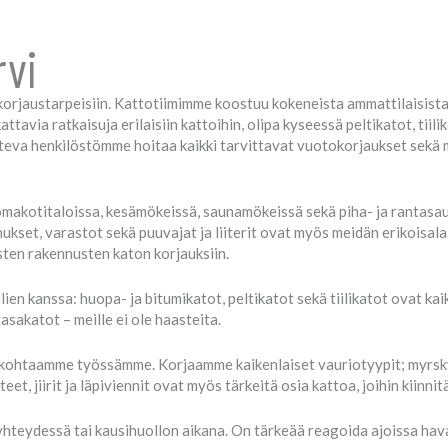
rvi
korjaustarpeisiin. Kattotiimimme koostuu kokeneista ammattilaisista,
ttavia ratkaisuja erilaisiin kattoihin, olipa kyseessä peltikatot, ti
teva henkilöstömme hoitaa kaikki tarvittavat vuotokorjaukset sekä 
makotitaloissa, kesämökeissä, saunamökeissä sekä piha- ja rantasau
set, varastot sekä puuvajat ja liiterit ovat myös meidän erikoisala
sten rakennusten katon korjauksiin.
en kanssa: huopa- ja bitumikatot, peltikatot sekä tiilikatot ovat ka
asakatot – meille ei ole haasteita.
ta kohtaamme työssämme. Korjaamme kaikenlaiset vauriotyypit; myrsky
et, jiirit ja läpiviennit ovat myös tärkeitä osia kattoa, joihin kiinn
teydessä tai kausihuollon aikana. On tärkeää reagoida ajoissa hava