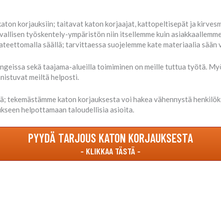
ton korjauksiin; taitavat katon korjaajat, kattopeltisepät ja kirv
llisen työskentely-ympäristön niin itsellemme kuin asiakkaallemme
teettomalla säällä; tarvittaessa suojelemme kate materiaalia sään v
ungeissa sekä taajama-alueilla toimiminen on meille tuttua työtä. My
nistuvat meiltä helposti.
ä; tekemästämme katon korjauksesta voi hakea vähennystä henkilök
kseen helpottamaan taloudellisia asioita.
PYYDÄ TARJOUS KATON KORJAUKSESTA