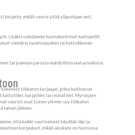
korjattu; mikäli vaurio yltää yläpohjaan asti,
työt. Lisäksi vaihdamme huonokuntoiset kattopellit
ykset viemärin tuuletusputken tai kattoikkunan
uneet tarjoamaan parasta mahdollista laatua kaikissa
ttoon
kokeneet tiilikaton korjaajat, jotka hallitsevat
kattotiilet, harjatiilet tai reunatiilet. Myrskyjen
at vauriot ovat toinen yleinen syy tiilikaton
ä talven jälkeen.
amme, että kaikki vaurioalueet käydään läpi ja
uskatteen korjaukset, mikäli aluskate on huonossa