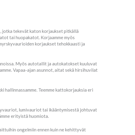
 jotka tekevät katon korjaukset pitkällä
ilikatot tai huopakatot. Korjaamme myös
myrskyvaurioiden korjaukset tehokkaasti ja
noissa. Myös autotallit ja autokatokset kuuluvat
amme. Vapaa-ajan asunnot, aitat sekä hirsihuvilat
ikki hallinnassamme. Teemme kattokorjauksia eri
vauriot, lumivauriot tai ikääntymisestä johtuvat
itämme erityistä huomiota.
ittuihin ongelmiin ennen kuin ne kehittyvät