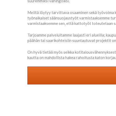
suuremmiksi vahingoiksi.
Meiltä löytyy tarvittava osaaminen sekä työvoima ka
työnaikaiset säänsuojaustyöt varmistaaksemme turva
varmistaaksemme sen, että kattotyöt toteutetaan sa
Tarjoamme palveluitamme laajasti eri alueilla; kaup
päähän tai saarikohteisiin suuntautuvat projektit on
On hyvä tietää myös seikka kotitalousvähennyksest
kautta on mahdollista hakea rahoitusta katon korjau