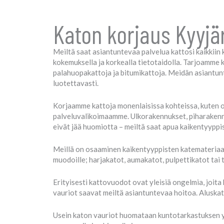
Katon korjaus Kyyjä
Meiltä saat asiantuntevaa palvelua kattosi kaikkiin 
kokemuksella ja korkealla tietotaidolla. Tarjoamme ka
palahuopakattoja ja bitumikattoja. Meidän asiantun
luotettavasti.
Korjaamme kattoja monenlaisissa kohteissa, kuten o
palveluvalikoimaamme. Ulkorakennukset, piharakennuk
eivät jää huomiotta – meiltä saat apua kaikentyyppi
Meillä on osaaminen kaikentyyppisten katemateriaali
muodoille; harjakatot, aumakatot, pulpettikatot tai t
Erityisesti kattovuodot ovat yleisiä ongelmia, joi
vauriot saavat meiltä asiantuntevaa hoitoa. Aluskatte
Usein katon vauriot huomataan kuntotarkastuksen yh