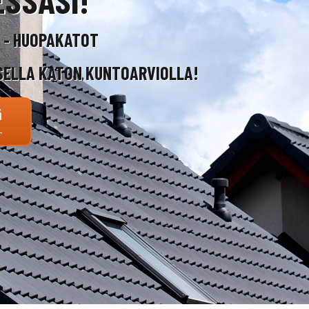
T - HUOPAKATOT
SELLA KATON KUNTOARVIOLLA!
ä