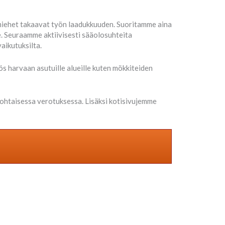
esmiehet takaavat työn laadukkuuden. Suoritamme aina
. Seuraamme aktiivisesti sääolosuhteita
aikutuksilta.
ös harvaan asutuille alueille kuten mökkiteiden
ohtaisessa verotuksessa. Lisäksi kotisivujemme