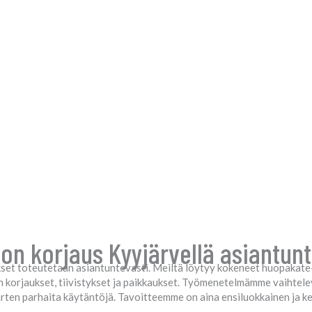
n korjaus Kyyjärvellä asiantunte
set toteutetaan asiantuntevasti. Meiltä löytyy kokeneet huopakate- j
n korjaukset, tiivistykset ja paikkaukset. Työmenetelmämme vaihte
arten parhaita käytäntöjä. Tavoitteemme on aina ensiluokkainen ja k