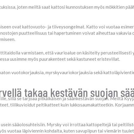
uksissa, joten meiltä saat kattosi kunnostuksen myös mökkitien päähä
iseen ovat kattovuoto- ja tiiveysongelmat. Katto voi vuotaa esimerk
ösnostojen puutteellisuus tai hapertuminen voivat aiheuttaa vakavia 
ymiseen.
taidolla varmistaen, että vaurioalue on käsitelty perusteellisesti 
aessa uusimme myös puurakenteet sekä kastuneet eristevillat.
aton vuotokorjauksia, myrskyvauriokorjauksia sekä kattoläpivientien
rvellä takaa kestävän suojan sää
le, sillä se tarjoaa pitkäikäisen ja säänkestävän suojan. Meiltä Kyyj
atteet, tiilikuvioidut peltikatteet kuin lukkosaumakatteetkin. Korjaamm
usein sääolosuhteisiin. Myrsky voi irrottaa kattopeltejä tai peltilist
myös vuotaa läpiviennin kohdalta, kuten savupiipun tai viemärin tuul