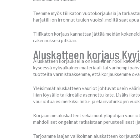
Teemme myös tiilikaton vuotokorjauksia ja tarkastam
harjatiili on irronnut tuulen vuoksi, meiltä saat apua
Tiilikaton korjaus kannattaa jättää meidän kokenei
rakennuksesi pitkään.
Aluskatteen korjaus Kyy
Aluskatteen korjauksella on keskeinen rooli katon k
kyseessä nykyaikainen materiaali tai vanhempi pahvi
tuotteita varmistaaksemme, että korjauksemme ovat
Yleisimmät aluskatteen vauriot johtuvat usein väärin
liian löysälle tai kireälle asennettu kate. Lisäksi k
vaurioitua esimerkiksi lintu- ja eläinvahinkojen vuok
Korjaamme aluskatteet sekä muut yläpohjan vauriot v
mahdolliset ongelmat ratkaistaan perusteellisesti ja
Tarjoamme laajan valikoiman aluskatteen korjaustöitä