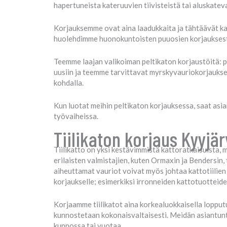
hapertuneista kateruuvien tiivisteistä tai aluskatev
Korjauksemme ovat aina laadukkaita ja tähtäävät kat
huolehdimme huonokuntoisten puuosien korjauksesta 
Teemme laajan valikoiman peltikaton korjaustöitä: 
uusiin ja teemme tarvittavat myrskyvauriokorjaukse
kohdalla.
Kun luotat meihin peltikaton korjauksessa, saat asi
työvaiheissa.
Tiilikaton korjaus Kyyjä
Tiilikatto on yksi kestävimmistä kattoratkaisuista, m
erilaisten valmistajien, kuten Ormaxin ja Bendersin, t
aiheuttamat vauriot voivat myös johtaa kattotiilien
korjaukselle; esimerkiksi irronneiden kattotuotteide
Korjaamme tiilikatot aina korkealuokkaisella lopputu
kunnostetaan kokonaisvaltaisesti. Meidän asiantunte
kunnossa tai vuotaa.