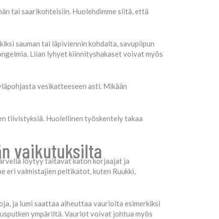
n tai saarikohteisiin. Huolehdimme siitä, että
iksi sauman tai läpiviennin kohdalta, savupiipun
ongelmia. Liian lyhyet kiinnityshakaset voivat myös
yläpohjasta vesikatteeseen asti. Mikään
 tiivistyksiä. Huolellinen työskentely takaa
n vaikutuksilta
ärvellä löytyy taitavat katon korjaajat ja
e eri valmistajien peltikatot, kuten Ruukki,
oja, ja lumi saattaa aiheuttaa vaurioita esimerkiksi
etusputken ympäriltä. Vauriot voivat johtua myös