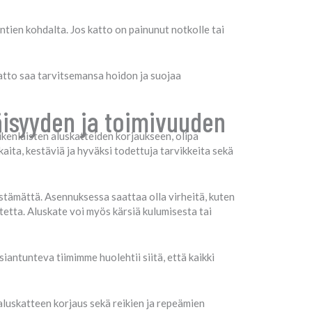
tien kohdalta. Jos katto on painunut notkolle tai
atto saa tarvitsemansa hoidon ja suojaa
äisyyden ja toimivuuden
kenlaisten aluskatteiden korjaukseen, olipa
ita, kestäviä ja hyväksi todettuja tarvikkeita sekä
vistämättä. Asennuksessa saattaa olla virheitä, kuten
atetta. Aluskate voi myös kärsiä kulumisesta tai
antunteva tiimimme huolehtii siitä, että kaikki
aluskatteen korjaus sekä reikien ja repeämien