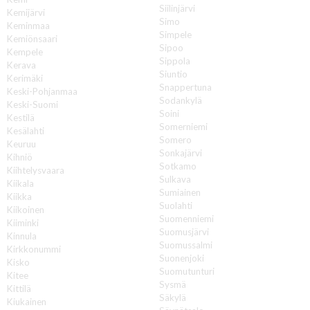
Siilinjärvi
Kemijärvi
Simo
Keminmaa
Simpele
Kemiönsaari
Sipoo
Kempele
Sippola
Kerava
Siuntio
Kerimäki
Snappertuna
Keski-Pohjanmaa
Sodankylä
Keski-Suomi
Soini
Kestilä
Somerniemi
Kesälahti
Somero
Keuruu
Sonkajärvi
Kihniö
Sotkamo
Kiihtelysvaara
Sulkava
Kiikala
Sumiainen
Kiikka
Suolahti
Kiikoinen
Suomenniemi
Kiiminki
Suomusjärvi
Kinnula
Suomussalmi
Kirkkonummi
Suonenjoki
Kisko
Suomutunturi
Kitee
Sysmä
Kittilä
Säkylä
Kiukainen