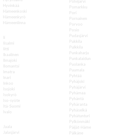
Polvijärvi
Hyvinkää
Pomarkku
Hämeenkoski
Pori
Hämeenkyrö
Pornainen
Hämeenlinna
Porvoo
Posio
I
Pudasjärvi
Ii
Pukkila
Iisalmi
Pulkkila
Iitti
Punkaharju
Ikaalinen
Punkalaidun
Ilmajoki
Puolanka
Ilomantsi
Puumala
Imatra
Pyhtää
Inari
Pyhäjoki
Inkoo
Pyhäjärvi
Isojoki
Pyhämaa
Isokyrö
Pyhäntä
Iso-syöte
Pyhäranta
Itä-Suomi
Pyhäselkä
Ivalo
Pyhätunturi
J
Pylkönmäki
Jaala
Päijät-Häme
Jalasjärvi
Pälkäne