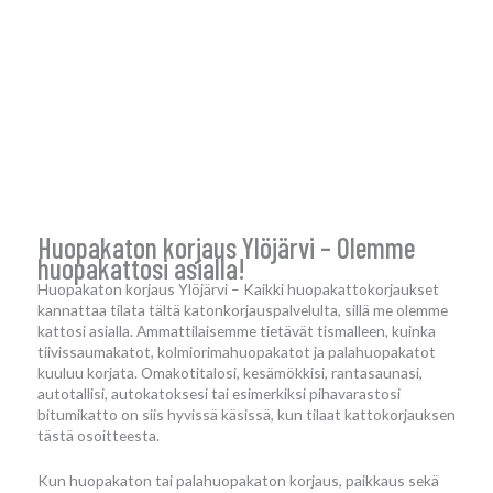
Huopakaton korjaus Ylöjärvi – Olemme
huopakattosi asialla!
Huopakaton korjaus Ylöjärvi – Kaikki huopakattokorjaukset
kannattaa tilata tältä katonkorjauspalvelulta, sillä me olemme
kattosi asialla. Ammattilaisemme tietävät tismalleen, kuinka
tiivissaumakatot, kolmiorimahuopakatot ja palahuopakatot
kuuluu korjata. Omakotitalosi, kesämökkisi, rantasaunasi,
autotallisi, autokatoksesi tai esimerkiksi pihavarastosi
bitumikatto on siis hyvissä käsissä, kun tilaat kattokorjauksen
tästä osoitteesta.
Kun huopakaton tai palahuopakaton korjaus, paikkaus sekä