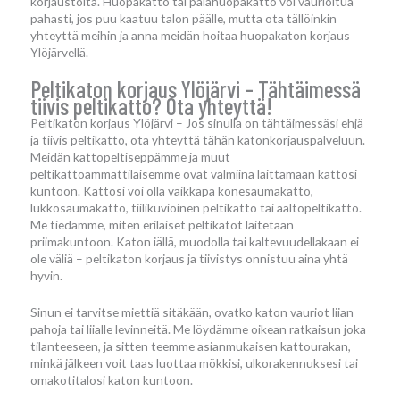
korjaustöitä. Huopakatto tai palahuopakatto voi vaurioitua
pahasti, jos puu kaatuu talon päälle, mutta ota tällöinkin
yhteyttä meihin ja anna meidän hoitaa huopakaton korjaus
Ylöjärvellä.
Peltikaton korjaus Ylöjärvi – Tähtäimessä
tiivis peltikatto? Ota yhteyttä!
Peltikaton korjaus Ylöjärvi – Jos sinulla on tähtäimessäsi ehjä
ja tiivis peltikatto, ota yhteyttä tähän katonkorjauspalveluun.
Meidän kattopeltiseppämme ja muut
peltikattoammattilaisemme ovat valmiina laittamaan kattosi
kuntoon. Kattosi voi olla vaikkapa konesaumakatto,
lukkosaumakatto, tiilikuvioinen peltikatto tai aaltopeltikatto.
Me tiedämme, miten erilaiset peltikatot laitetaan
priimakuntoon. Katon iällä, muodolla tai kaltevuudellakaan ei
ole väliä – peltikaton korjaus ja tiivistys onnistuu aina yhtä
hyvin.
Sinun ei tarvitse miettiä sitäkään, ovatko katon vauriot liian
pahoja tai liialle levinneitä. Me löydämme oikean ratkaisun joka
tilanteeseen, ja sitten teemme asianmukaisen kattourakan,
minkä jälkeen voit taas luottaa mökkisi, ulkorakennuksesi tai
omakotitalosi katon kuntoon.