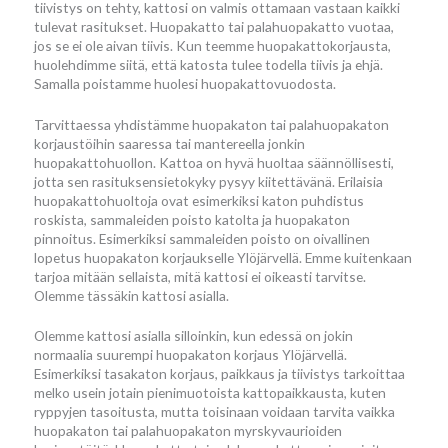
tiivistys on tehty, kattosi on valmis ottamaan vastaan kaikki
tulevat rasitukset. Huopakatto tai palahuopakatto vuotaa,
jos se ei ole aivan tiivis. Kun teemme huopakattokorjausta,
huolehdimme siitä, että katosta tulee todella tiivis ja ehjä.
Samalla poistamme huolesi huopakattovuodosta.
Tarvittaessa yhdistämme huopakaton tai palahuopakaton
korjaustöihin saaressa tai mantereella jonkin
huopakattohuollon. Kattoa on hyvä huoltaa säännöllisesti,
jotta sen rasituksensietokyky pysyy kiitettävänä. Erilaisia
huopakattohuoltoja ovat esimerkiksi katon puhdistus
roskista, sammaleiden poisto katolta ja huopakaton
pinnoitus. Esimerkiksi sammaleiden poisto on oivallinen
lopetus huopakaton korjaukselle Ylöjärvellä. Emme kuitenkaan
tarjoa mitään sellaista, mitä kattosi ei oikeasti tarvitse.
Olemme tässäkin kattosi asialla.
Olemme kattosi asialla silloinkin, kun edessä on jokin
normaalia suurempi huopakaton korjaus Ylöjärvellä.
Esimerkiksi tasakaton korjaus, paikkaus ja tiivistys tarkoittaa
melko usein jotain pienimuotoista kattopaikkausta, kuten
ryppyjen tasoitusta, mutta toisinaan voidaan tarvita vaikka
huopakaton tai palahuopakaton myrskyvaurioiden