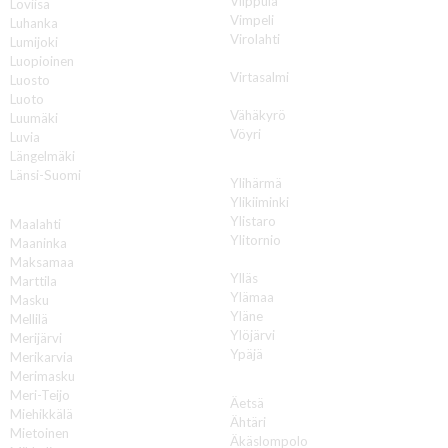
Vilppula
Loviisa
Vimpeli
Luhanka
Virolahti
Lumijoki
Virrat
Luopioinen
Virtasalmi
Luosto
Vuokatti
Luoto
Vähäkyrö
Luumäki
Vöyri
Luvia
Längelmäki
Y
Länsi-Suomi
Ylihärmä
Ylikiiminki
M
Ylistaro
Maalahti
Ylitornio
Maaninka
Ylivieska
Maksamaa
Ylläs
Marttila
Ylämaa
Masku
Yläne
Mellilä
Ylöjärvi
Merijärvi
Ypäjä
Merikarvia
Merimasku
Ä
Meri-Teijo
Äetsä
Miehikkälä
Ähtäri
Mietoinen
Äkäslompolo