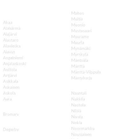
Muhos
A
Multia
Akaa
Muonio
Alahärmä
Mustasaari
Alajärvi
Muurame
Alastaro
Muurla
Alavieska
Mynämäki
Alavus
Myrskylä
Angelniemi
Mäntsälä
Anjalankoski
Mänttä
Anttola
Mänttä-Vilppula
Artjärvi
Mäntyharju
Asikkala
N
Askainen
Askola
Naantali
Aura
Nakkila
Nastola
B
Nilsiä
Bromarv
Nivala
Nokia
D
Noormarkku
Degerby
Nousiainen
E