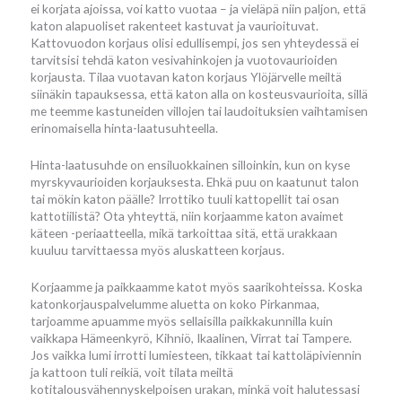
ei korjata ajoissa, voi katto vuotaa – ja vieläpä niin paljon, että
katon alapuoliset rakenteet kastuvat ja vaurioituvat.
Kattovuodon korjaus olisi edullisempi, jos sen yhteydessä ei
tarvitsisi tehdä katon vesivahinkojen ja vuotovaurioiden
korjausta. Tilaa vuotavan katon korjaus Ylöjärvelle meiltä
siinäkin tapauksessa, että katon alla on kosteusvaurioita, sillä
me teemme kastuneiden villojen tai laudoituksien vaihtamisen
erinomaisella hinta-laatusuhteella.
Hinta-laatusuhde on ensiluokkainen silloinkin, kun on kyse
myrskyvaurioiden korjauksesta. Ehkä puu on kaatunut talon
tai mökin katon päälle? Irrottiko tuuli kattopellit tai osan
kattotiilistä? Ota yhteyttä, niin korjaamme katon avaimet
käteen -periaatteella, mikä tarkoittaa sitä, että urakkaan
kuuluu tarvittaessa myös aluskatteen korjaus.
Korjaamme ja paikkaamme katot myös saarikohteissa. Koska
katonkorjauspalvelumme aluetta on koko Pirkanmaa,
tarjoamme apuamme myös sellaisilla paikkakunnilla kuin
vaikkapa Hämeenkyrö, Kihniö, Ikaalinen, Virrat tai Tampere.
Jos vaikka lumi irrotti lumiesteen, tikkaat tai kattoläpiviennin
ja kattoon tuli reikiä, voit tilata meiltä
kotitalousvähennyskelpoisen urakan, minkä voit halutessasi