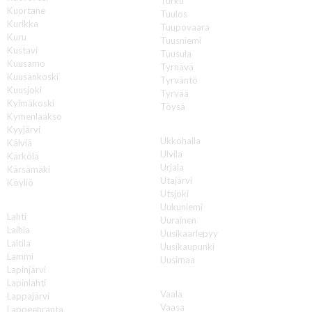
Turku
Kuortane
Tuulos
Kurikka
Tuupovaara
Kuru
Tuusniemi
Kustavi
Tuusula
Kuusamo
Tyrnävä
Kuusankoski
Tyrväntö
Kuusjoki
Tyrvää
Kylmäkoski
Töysä
Kymenlaakso
U
Kyyjärvi
Ukkohalla
Kälviä
Ulvila
Kärkölä
Urjala
Kärsämäki
Utajärvi
Köyliö
Utsjoki
L
Uukuniemi
Lahti
Uurainen
Laihia
Uusikaarlepyy
Laitila
Uusikaupunki
Lammi
Uusimaa
Lapinjärvi
V
Lapinlahti
Vaala
Lappajärvi
Vaasa
Lappeenranta