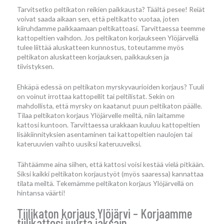
Tarvitsetko peltikaton reikien paikkausta? Täältä pesee! Reiät
voivat saada aikaan sen, että peltikatto vuotaa, joten
kiiruhdamme paikkaamaan peltikattoasi. Tarvittaessa teemme
kattopeltien vaihdon. Jos peltikaton korjaukseen Ylöjärvellä
tulee liittää aluskatteen kunnostus, toteutamme myös
peltikaton aluskatteen korjauksen, paikkauksen ja
tiivistyksen.
Ehkäpä edessä on peltikaton myrskyvaurioiden korjaus? Tuuli
on voinut irrottaa kattopellit tai peltilistat. Sekin on
mahdollista, että myrsky on kaatanut puun peltikaton päälle.
Tilaa peltikaton korjaus Ylöjärvelle meiltä, niin laitamme
kattosi kuntoon. Tarvittaessa urakkaan kuuluu kattopeltien
lisäkiinnityksien asentaminen tai kattopeltien naulojen tai
kateruuvien vaihto uusiksi kateruuveiksi.
Tähtäämme aina siihen, että kattosi voisi kestää vielä pitkään.
Siksi kaikki peltikaton korjaustyöt (myös saaressa) kannattaa
tilata meiltä. Tekemämme peltikaton korjaus Ylöjärvellä on
hintansa väärti!
Tiilikaton korjaus Ylöjärvi – Korjaamme
tiilikattosi juurta jaksain