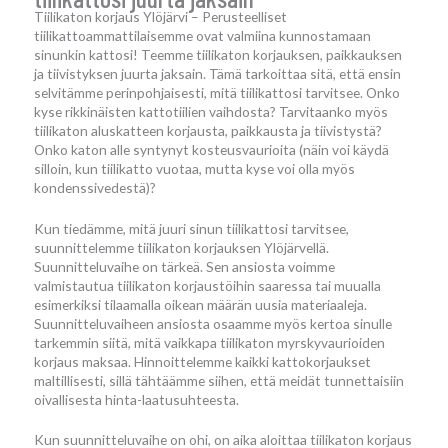
Tiilikaton korjaus Ylöjärvi – Perusteelliset
tiilikattoammattilaisemme ovat valmiina kunnostamaan
sinunkin kattosi! Teemme tiilikaton korjauksen, paikkauksen
ja tiivistyksen juurta jaksain. Tämä tarkoittaa sitä, että ensin
selvitämme perinpohjaisesti, mitä tiilikattosi tarvitsee. Onko
kyse rikkinäisten kattotiilien vaihdosta? Tarvitaanko myös
tiilikaton aluskatteen korjausta, paikkausta ja tiivistystä?
Onko katon alle syntynyt kosteusvaurioita (näin voi käydä
silloin, kun tiilikatto vuotaa, mutta kyse voi olla myös
kondenssivedestä)?
Kun tiedämme, mitä juuri sinun tiilikattosi tarvitsee,
suunnittelemme tiilikaton korjauksen Ylöjärvellä.
Suunnitteluvaihe on tärkeä. Sen ansiosta voimme
valmistautua tiilikaton korjaustöihin saaressa tai muualla
esimerkiksi tilaamalla oikean määrän uusia materiaaleja.
Suunnitteluvaiheen ansiosta osaamme myös kertoa sinulle
tarkemmin siitä, mitä vaikkapa tiilikaton myrskyvaurioiden
korjaus maksaa. Hinnoittelemme kaikki kattokorjaukset
maltillisesti, sillä tähtäämme siihen, että meidät tunnettaisiin
oivallisesta hinta-laatusuhteesta.
Kun suunnitteluvaihe on ohi, on aika aloittaa tiilikaton korjaus