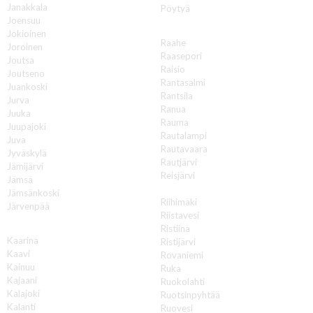
Janakkala
Pöytyä
Joensuu
R
Jokioinen
Raahe
Joroinen
Raasepori
Joutsa
Raisio
Joutseno
Rantasalmi
Juankoski
Rantsila
Jurva
Ranua
Juuka
Rauma
Juupajoki
Rautalampi
Juva
Rautavaara
Jyväskylä
Rautjärvi
Jämijärvi
Reisjärvi
Jämsä
Renko
Jämsänkoski
Riihimäki
Järvenpää
Riistavesi
K
Ristiina
Kaarina
Ristijärvi
Kaavi
Rovaniemi
Kainuu
Ruka
Kajaani
Ruokolahti
Kalajoki
Ruotsinpyhtää
Kalanti
Ruovesi