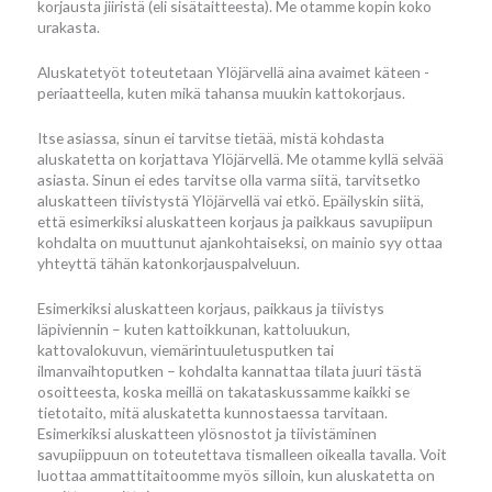
korjausta jiiristä (eli sisätaitteesta). Me otamme kopin koko
urakasta.
Aluskatetyöt toteutetaan Ylöjärvellä aina avaimet käteen -
periaatteella, kuten mikä tahansa muukin kattokorjaus.
Itse asiassa, sinun ei tarvitse tietää, mistä kohdasta
aluskatetta on korjattava Ylöjärvellä. Me otamme kyllä selvää
asiasta. Sinun ei edes tarvitse olla varma siitä, tarvitsetko
aluskatteen tiivistystä Ylöjärvellä vai etkö. Epäilyskin siitä,
että esimerkiksi aluskatteen korjaus ja paikkaus savupiipun
kohdalta on muuttunut ajankohtaiseksi, on mainio syy ottaa
yhteyttä tähän katonkorjauspalveluun.
Esimerkiksi aluskatteen korjaus, paikkaus ja tiivistys
läpiviennin – kuten kattoikkunan, kattoluukun,
kattovalokuvun, viemärintuuletusputken tai
ilmanvaihtoputken – kohdalta kannattaa tilata juuri tästä
osoitteesta, koska meillä on takataskussamme kaikki se
tietotaito, mitä aluskatetta kunnostaessa tarvitaan.
Esimerkiksi aluskatteen ylösnostot ja tiivistäminen
savupiippuun on toteutettava tismalleen oikealla tavalla. Voit
luottaa ammattitaitoomme myös silloin, kun aluskatetta on