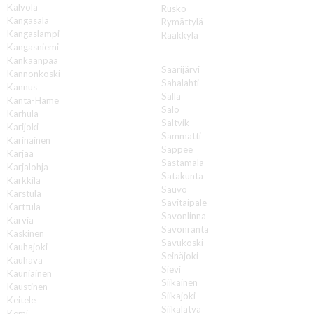
Kalvola
Rusko
Kangasala
Rymättylä
Kangaslampi
Rääkkylä
Kangasniemi
S
Kankaanpää
Saarijärvi
Kannonkoski
Sahalahti
Kannus
Salla
Kanta-Häme
Salo
Karhula
Saltvik
Karijoki
Sammatti
Karinainen
Sappee
Karjaa
Sastamala
Karjalohja
Satakunta
Karkkila
Sauvo
Karstula
Savitaipale
Karttula
Savonlinna
Karvia
Savonranta
Kaskinen
Savukoski
Kauhajoki
Seinäjoki
Kauhava
Sievi
Kauniainen
Siikainen
Kaustinen
Siikajoki
Keitele
Siikalatva
Kemi