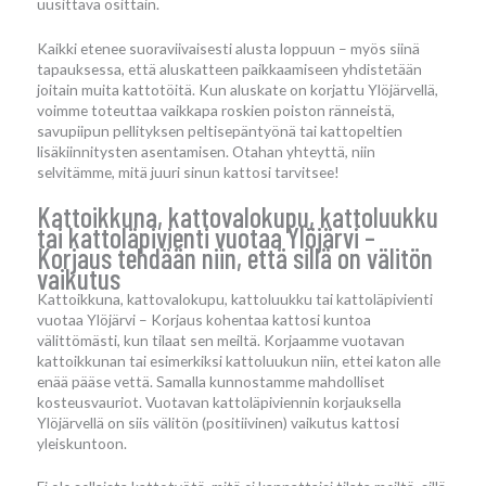
uusittava osittain.
Kaikki etenee suoraviivaisesti alusta loppuun – myös siinä
tapauksessa, että aluskatteen paikkaamiseen yhdistetään
joitain muita kattotöitä. Kun aluskate on korjattu Ylöjärvellä,
voimme toteuttaa vaikkapa roskien poiston ränneistä,
savupiipun pellityksen peltisepäntyönä tai kattopeltien
lisäkiinnitysten asentamisen. Otahan yhteyttä, niin
selvitämme, mitä juuri sinun kattosi tarvitsee!
Kattoikkuna, kattovalokupu, kattoluukku
tai kattoläpivienti vuotaa Ylöjärvi –
Korjaus tehdään niin, että sillä on välitön
vaikutus
Kattoikkuna, kattovalokupu, kattoluukku tai kattoläpivienti
vuotaa Ylöjärvi – Korjaus kohentaa kattosi kuntoa
välittömästi, kun tilaat sen meiltä. Korjaamme vuotavan
kattoikkunan tai esimerkiksi kattoluukun niin, ettei katon alle
enää pääse vettä. Samalla kunnostamme mahdolliset
kosteusvauriot. Vuotavan kattoläpiviennin korjauksella
Ylöjärvellä on siis välitön (positiivinen) vaikutus kattosi
yleiskuntoon.