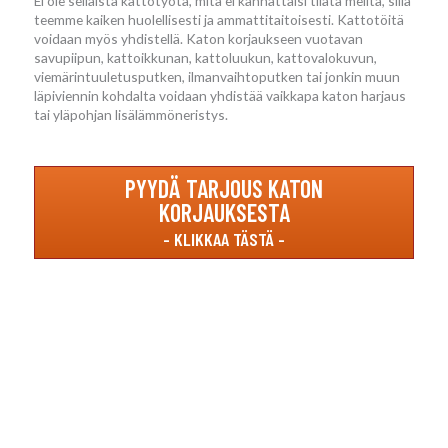
Ei ole sellaista kattotyötä, mitä ei kannattaisi tilata meiltä, sillä
teemme kaiken huolellisesti ja ammattitaitoisesti. Kattotöitä
voidaan myös yhdistellä. Katon korjaukseen vuotavan
savupiipun, kattoikkunan, kattoluukun, kattovalokuvun,
viemärintuuletusputken, ilmanvaihtoputken tai jonkin muun
läpiviennin kohdalta voidaan yhdistää vaikkapa katon harjaus
tai yläpohjan lisälämmöneristys.
PYYDÄ TARJOUS KATON
KORJAUKSESTA
Katon korjauksia luotettavasti koko Suomen
alueella!