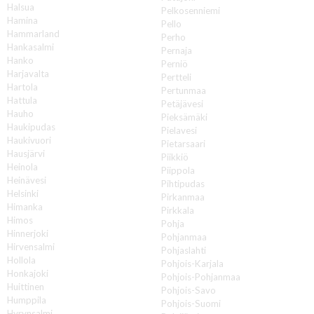
Halsua
Pelkosenniemi
Hamina
Pello
Hammarland
Perho
Hankasalmi
Pernaja
Hanko
Perniö
Harjavalta
Pertteli
Hartola
Pertunmaa
Hattula
Petäjävesi
Hauho
Pieksämäki
Haukipudas
Pielavesi
Haukivuori
Pietarsaari
Hausjärvi
Piikkiö
Heinola
Piippola
Heinävesi
Pihtipudas
Helsinki
Pirkanmaa
Himanka
Pirkkala
Himos
Pohja
Hinnerjoki
Pohjanmaa
Hirvensalmi
Pohjaslahti
Hollola
Pohjois-Karjala
Honkajoki
Pohjois-Pohjanmaa
Huittinen
Pohjois-Savo
Humppila
Pohjois-Suomi
Hyrynsalmi