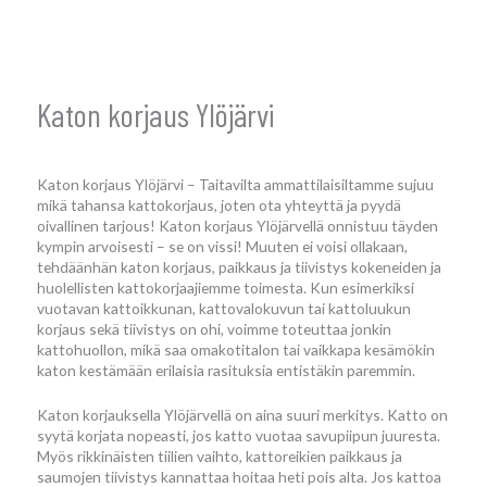
Katon korjaus Ylöjärvi
Katon korjaus Ylöjärvi – Taitavilta ammattilaisiltamme sujuu
mikä tahansa kattokorjaus, joten ota yhteyttä ja pyydä
oivallinen tarjous! Katon korjaus Ylöjärvellä onnistuu täyden
kympin arvoisesti – se on vissi! Muuten ei voisi ollakaan,
tehdäänhän katon korjaus, paikkaus ja tiivistys kokeneiden ja
huolellisten kattokorjaajiemme toimesta. Kun esimerkiksi
vuotavan kattoikkunan, kattovalokuvun tai kattoluukun
korjaus sekä tiivistys on ohi, voimme toteuttaa jonkin
kattohuollon, mikä saa omakotitalon tai vaikkapa kesämökin
katon kestämään erilaisia rasituksia entistäkin paremmin.
Katon korjauksella Ylöjärvellä on aina suuri merkitys. Katto on
syytä korjata nopeasti, jos katto vuotaa savupiipun juuresta.
Myös rikkinäisten tiilien vaihto, kattoreikien paikkaus ja
saumojen tiivistys kannattaa hoitaa heti pois alta. Jos kattoa