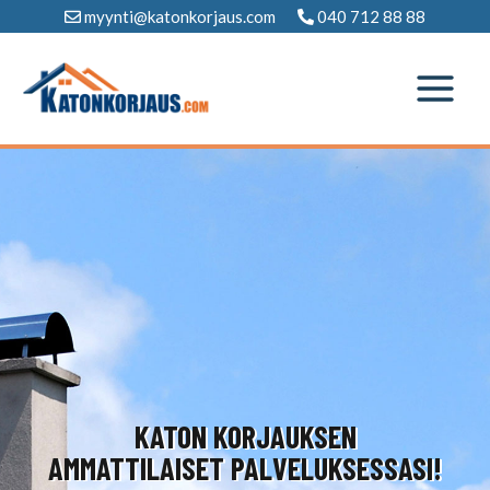
Siirry
myynti@katonkorjaus.com
040 712 88 88
sisältöön
KATON KORJAUKSEN
AMMATTILAISET PALVELUKSESSASI!