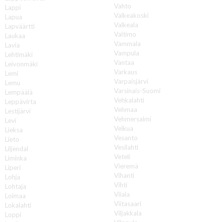
Vahto
Lappi
Valkeakoski
Lapua
Valkeala
Lapväärtti
Valtimo
Laukaa
Vammala
Lavia
Vampula
Lehtimäki
Vantaa
Leivonmäki
Varkaus
Lemi
Varpaisjärvi
Lemu
Varsinais-Suomi
Lempäälä
Vehkalahti
Leppävirta
Vehmaa
Lestijärvi
Vehmersalmi
Levi
Velkua
Lieksa
Vesanto
Lieto
Vesilahti
Liljendal
Veteli
Liminka
Vieremä
Liperi
Vihanti
Lohja
Vihti
Lohtaja
Viiala
Loimaa
Viitasaari
Lokalahti
Viljakkala
Loppi