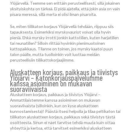
Ylöjärvellä. Teemme sen erittäin perusteellisesti, sillä jokainen
yksityiskohta on tärkeä. Ei pidä ajatella, että jokin asia on vain
pisara meressä, sillä merta ei olisi ilman pisaroita.
Se, miten tiilikaton korjaus Ylöjärvellä tehdään, riippuu siis
tapauksesta. Esimerkiksi myrskyvauriot voivat olla hyvin
pieniä. Ehkä myrsky irrotti jonkin kattotiilen, kuten harjatiilen
tai reunatiilen? Silloin riittää hyvinkin pienimuotoinen
kattopaikkaus. Tilanne on toinen, jos myrsky kaatoi puun
talon päälle, mutta tuolloinkin voit luottaa meidän
perusteellisiin tiilikattokorjaajiimme.
Aluskatteen korjaus, paikkaus ja tiivistys
Ylöjärvi – Katonkorjauspalvelumme
kanssa asioiminen on mukavan
suoraviivaista
Aluskatteen korjaus, paikkaus ja tiivistys Ylöjärvi –
Ammattilaistemme kanssa asioiminen on mukavan
suoraviivaista (silloinkin, kun on kyse aluskatteen
kunnostamisesta)! Päästä itsesi helpolla ja tilaa peltikaton tai
tiilikaton aluskatteen korjaus, paikkaus sekä tiivistys tästä
osoitteesta. Sinun ei näet tarvitse tehdä muuta kuin ottaa
yhteyttä ja kertoa, että tarvitset esimerkiksi aluskatteen