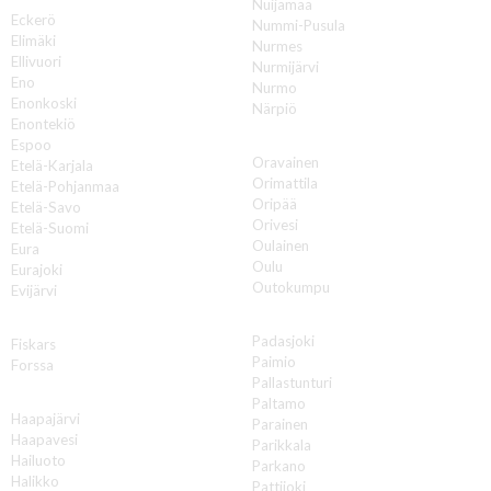
Nuijamaa
Eckerö
Nummi-Pusula
Elimäki
Nurmes
Ellivuori
Nurmijärvi
Eno
Nurmo
Enonkoski
Närpiö
Enontekiö
O
Espoo
Oravainen
Etelä-Karjala
Orimattila
Etelä-Pohjanmaa
Oripää
Etelä-Savo
Orivesi
Etelä-Suomi
Oulainen
Eura
Oulu
Eurajoki
Outokumpu
Evijärvi
P
F
Padasjoki
Fiskars
Paimio
Forssa
Pallastunturi
H
Paltamo
Haapajärvi
Parainen
Haapavesi
Parikkala
Hailuoto
Parkano
Halikko
Pattijoki