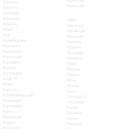
Säynätsalo
Kiuruvesi
Sääksmäki
Kivijärvi
Kodisjoki
T
Kokemäki
Tahko
Kokkola
Taipalsaari
Kolari
Taivalkoski
Koli
Taivassalo
Konginkangas
Tammela
Konnevesi
Tampere
Kontiolahti
Tarvasjoki
Kontiomäki
Teerijärvi
Korpilahti
Teisko
Korsnäs
Temmes
Kortesjärvi
Tenhola
Koski Tl
Tervo
Kotka
Tervola
Kouvola
Teuva
Kristiinankaupunki
Tohmajärvi
Kruunupyy
Toholampi
Kuhmalahti
Toijala
Kuhmo
Toivakka
Kuhmoinen
Tornio
Kuopio
Tottijärvi
Kuorevesi