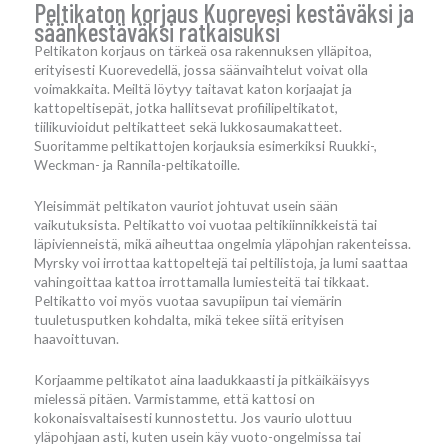
Peltikaton korjaus Kuorevesi kestäväksi ja
säänkestäväksi ratkaisuksi
Peltikaton korjaus on tärkeä osa rakennuksen ylläpitoa,
erityisesti Kuorevedellä, jossa säänvaihtelut voivat olla
voimakkaita. Meiltä löytyy taitavat katon korjaajat ja
kattopeltisepät, jotka hallitsevat profiilipeltikatot,
tiilikuvioidut peltikatteet sekä lukkosaumakatteet.
Suoritamme peltikattojen korjauksia esimerkiksi Ruukki-,
Weckman- ja Rannila-peltikatoille.
Yleisimmät peltikaton vauriot johtuvat usein sään
vaikutuksista. Peltikatto voi vuotaa peltikiinnikkeistä tai
läpivienneistä, mikä aiheuttaa ongelmia yläpohjan rakenteissa.
Myrsky voi irrottaa kattopeltejä tai peltilistoja, ja lumi saattaa
vahingoittaa kattoa irrottamalla lumiesteitä tai tikkaat.
Peltikatto voi myös vuotaa savupiipun tai viemärin
tuuletusputken kohdalta, mikä tekee siitä erityisen
haavoittuvan.
Korjaamme peltikatot aina laadukkaasti ja pitkäikäisyys
mielessä pitäen. Varmistamme, että kattosi on
kokonaisvaltaisesti kunnostettu. Jos vaurio ulottuu
yläpohjaan asti, kuten usein käy vuoto-ongelmissa tai