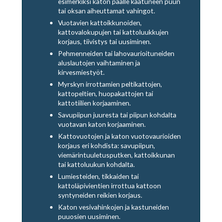
esimerkiksi katon päälle kaatuneen puun
tai oksan aiheuttamat vahingot.
Vuotavien kattoikkunoiden,
kattovalokupujen tai kattoluukkujen
korjaus, tiivistys tai uusiminen.
Pehmenneiden tai lahovaurioituneiden
aluslautojen vaihtaminen ja
kirvesmiestyöt.
Myrskyn irrottamien peltikattojen,
kattopeltien, huopakattojen tai
kattotiilien korjaaminen.
Savupiipun juuresta tai piipun kohdalta
vuotavan katon korjaaminen.
Kattovuotojen ja katon vuotovaurioiden
korjaus eri kohdista: savupiipun,
viemärintuuletusputken, kattoikkunan
tai kattoluukun kohdalta.
Lumiesteiden, tikkaiden tai
kattoläpivientien irrottua kattoon
syntyneiden reikien korjaus.
Katon vesivahinkojen ja kastuneiden
puuosien uusiminen.