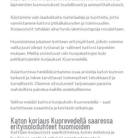
läpivientien kunnostukset huolellisesti ja ammattitaitoisesti.
Käytämme vain laadukkaita materiaaleja ja tuotteita, jotta
varmistamme kattosi pitkäikäisyyden ja toimivuuden.
Korjaustyöt tehdään aina hyviä rakennustapoja noudattaen.
Huomioimme jokaisen kohteen erityispiirteet, jolloin voimme
valita juuri oikeat työtavat ja -välineet kattosi tarpeiden
mukaan. Meiltä onnistuvat niin huopakattojen kuin
peltikattojenkin korjaukset Kuorevedellä.
Asiantunteva henkilökuntamme osaa arvioida katon kunnon
tarkasti ja tekee tarvittavat toimenpiteet tehokkaasti ja
turvallisesti. Olemme sitoutuneet tarjoamaan parasta
mahdollista palvelua kaikille asiakkaillemme.
Valitse meidät kattosi korjauksiin Kuorevedellä – saat
luotettavaa osaamista ja kestäviä ratkaisuja.
Katon korjaus Kuorevedellä saaressa
erityisolosuhteet huomioiden
Kattojen korjaustyöt saarikohteissa, kuten mökeissä ja
huviloissa, vaativat erityistä asiantuntemusta ja