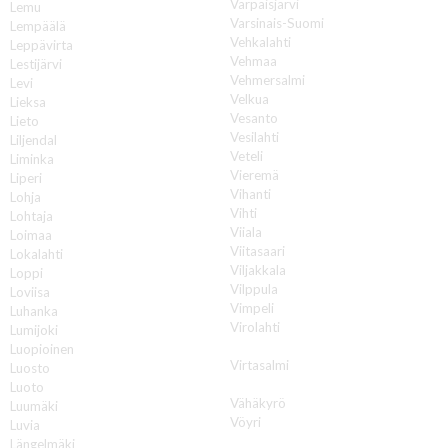
Varpaisjärvi
Lemu
Varsinais-Suomi
Lempäälä
Vehkalahti
Leppävirta
Vehmaa
Lestijärvi
Vehmersalmi
Levi
Velkua
Lieksa
Vesanto
Lieto
Vesilahti
Liljendal
Veteli
Liminka
Vieremä
Liperi
Vihanti
Lohja
Vihti
Lohtaja
Viiala
Loimaa
Viitasaari
Lokalahti
Viljakkala
Loppi
Vilppula
Loviisa
Vimpeli
Luhanka
Virolahti
Lumijoki
Virrat
Luopioinen
Virtasalmi
Luosto
Vuokatti
Luoto
Vähäkyrö
Luumäki
Vöyri
Luvia
Längelmäki