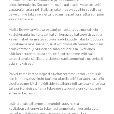
ulkorakennuksiin. Korjaamme myös autotallit, varastot sekä
vapaa-ajan asunnot. Kaikkiin rakennustyyppeihin soveltuva
palvelumme takaa sen, että löydämme parhaan ratkaisun juuri
sinun tarpeisiisi.
Meiltä löytyy tarvittava osaaminen sekä työvoima kaikkiin
kattokorjauksiin. Taitavat katon korjaajat, kattopeltisepät ja
kirvesmiehet varmistavat työn laadukkuuden alusta loppuun.
Suoritamme aina säänsuojaustyöt työmaalla varmistaen näin
projektimme sujuvuuden eri sääolosuhteissa. Aktiivinen
säätilan seuranta takaa sen, että toteutamme työt vain
sateettomalla säällä; tarvittaessa suojaamme kate materiaalit
asianmukaisesti.
Palvelumme kattaa laajasti alueita; teemme katon korjauksia
niin kaupungeissa kuin taajama-alueilla sekä harvaan asutuilla
alueilla esimerkiksi mökkiteiden päähän sijoittuvissa kohteissa
tai saarikohteissa. Tämä tekee meistä joustavan kumppanin
erilaisiin tarpeisiin.
Lisäksi asiakkaillamme on mahdollisuus hakea
kotitalousvähennystä tekemästämme katon korjauksesta
henkilökohtaisessa verotuksessa; tämä helpottaa