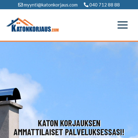
Siirry
myynti@katonkorjaus.com
040 712 88 88
sisältöön
KATON KORJAUKSEN
AMMATTILAISET PALVELUKSESSASI!