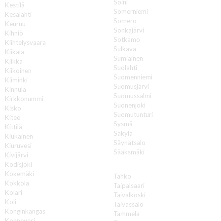
Soini
Kestilä
Somerniemi
Kesälahti
Somero
Keuruu
Sonkajärvi
Kihniö
Sotkamo
Kiihtelysvaara
Sulkava
Kiikala
Sumiainen
Kiikka
Suolahti
Kiikoinen
Suomenniemi
Kiiminki
Suomusjärvi
Kinnula
Suomussalmi
Kirkkonummi
Suonenjoki
Kisko
Suomutunturi
Kitee
Sysmä
Kittilä
Säkylä
Kiukainen
Säynätsalo
Kiuruvesi
Sääksmäki
Kivijärvi
Kodisjoki
T
Kokemäki
Tahko
Kokkola
Taipalsaari
Kolari
Taivalkoski
Koli
Taivassalo
Konginkangas
Tammela
Konnevesi