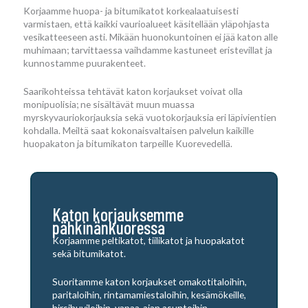
Korjaamme huopa- ja bitumikatot korkealaatuisesti
varmistaen, että kaikki vaurioalueet käsitellään yläpohjasta
vesikatteeseen asti. Mikään huonokuntoinen ei jää katon alle
muhimaan; tarvittaessa vaihdamme kastuneet eristevillat ja
kunnostamme puurakenteet.
Saarikohteissa tehtävät katon korjaukset voivat olla
monipuolisia; ne sisältävät muun muassa
myrskyvauriokorjauksia sekä vuotokorjauksia eri läpivientien
kohdalla. Meiltä saat kokonaisvaltaisen palvelun kaikille
huopakaton ja bitumikaton tarpeille Kuorevedellä.
Katon korjauksemme
pähkinänkuoressa
Korjaamme peltikatot, tiilikatot ja huopakatot
sekä bitumikatot.
Suoritamme katon korjaukset omakotitaloihin,
paritaloihin, rintamamiestaloihin, kesämökeille,
hirsihuviloihin, vapaa-ajan asuntoihin,