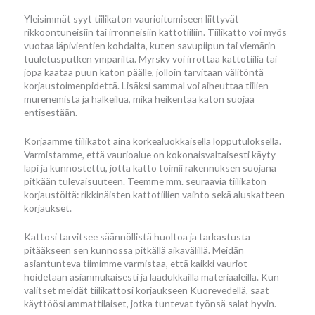
Yleisimmät syyt tiilikaton vaurioitumiseen liittyvät
rikkoontuneisiin tai irronneisiin kattotiiliin. Tiilikatto voi myös
vuotaa läpivientien kohdalta, kuten savupiipun tai viemärin
tuuletusputken ympäriltä. Myrsky voi irrottaa kattotiiliä tai
jopa kaataa puun katon päälle, jolloin tarvitaan välitöntä
korjaustoimenpidettä. Lisäksi sammal voi aiheuttaa tiilien
murenemista ja halkeilua, mikä heikentää katon suojaa
entisestään.
Korjaamme tiilikatot aina korkealuokkaisella lopputuloksella.
Varmistamme, että vaurioalue on kokonaisvaltaisesti käyty
läpi ja kunnostettu, jotta katto toimii rakennuksen suojana
pitkään tulevaisuuteen. Teemme mm. seuraavia tiilikaton
korjaustöitä: rikkinäisten kattotiilien vaihto sekä aluskatteen
korjaukset.
Kattosi tarvitsee säännöllistä huoltoa ja tarkastusta
pitääkseen sen kunnossa pitkällä aikavälillä. Meidän
asiantunteva tiimimme varmistaa, että kaikki vauriot
hoidetaan asianmukaisesti ja laadukkailla materiaaleilla. Kun
valitset meidät tiilikattosi korjaukseen Kuorevedellä, saat
käyttöösi ammattilaiset, jotka tuntevat työnsä salat hyvin.