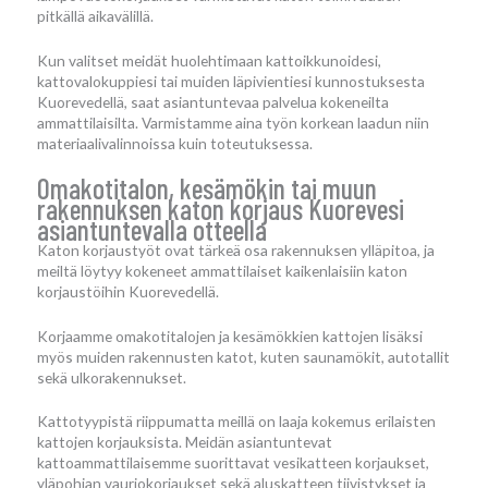
pitkällä aikavälillä.
Kun valitset meidät huolehtimaan kattoikkunoidesi,
kattovalokuppiesi tai muiden läpivientiesi kunnostuksesta
Kuorevedellä, saat asiantuntevaa palvelua kokeneilta
ammattilaisilta. Varmistamme aina työn korkean laadun niin
materiaalivalinnoissa kuin toteutuksessa.
Omakotitalon, kesämökin tai muun
rakennuksen katon korjaus Kuorevesi
asiantuntevalla otteella
Katon korjaustyöt ovat tärkeä osa rakennuksen ylläpitoa, ja
meiltä löytyy kokeneet ammattilaiset kaikenlaisiin katon
korjaustöihin Kuorevedellä.
Korjaamme omakotitalojen ja kesämökkien kattojen lisäksi
myös muiden rakennusten katot, kuten saunamökit, autotallit
sekä ulkorakennukset.
Kattotyypistä riippumatta meillä on laaja kokemus erilaisten
kattojen korjauksista. Meidän asiantuntevat
kattoammattilaisemme suorittavat vesikatteen korjaukset,
yläpohjan vauriokorjaukset sekä aluskatteen tiivistykset ja