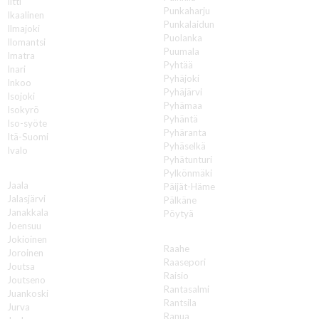
Iitti
Punkaharju
Ikaalinen
Punkalaidun
Ilmajoki
Puolanka
Ilomantsi
Puumala
Imatra
Pyhtää
Inari
Pyhäjoki
Inkoo
Pyhäjärvi
Isojoki
Pyhämaa
Isokyrö
Pyhäntä
Iso-syöte
Pyhäranta
Itä-Suomi
Pyhäselkä
Ivalo
Pyhätunturi
J
Pylkönmäki
Jaala
Päijät-Häme
Jalasjärvi
Pälkäne
Janakkala
Pöytyä
Joensuu
R
Jokioinen
Raahe
Joroinen
Raasepori
Joutsa
Raisio
Joutseno
Rantasalmi
Juankoski
Rantsila
Jurva
Ranua