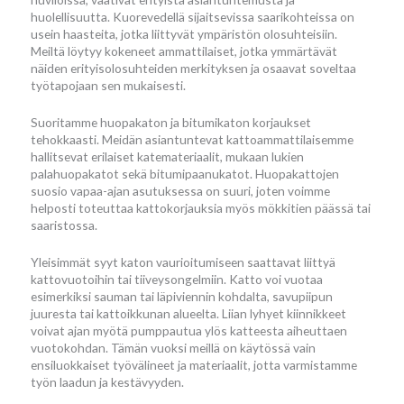
huolellisuutta. Kuorevedellä sijaitsevissa saarikohteissa on
usein haasteita, jotka liittyvät ympäristön olosuhteisiin.
Meiltä löytyy kokeneet ammattilaiset, jotka ymmärtävät
näiden erityisolosuhteiden merkityksen ja osaavat soveltaa
työtapojaan sen mukaisesti.
Suoritamme huopakaton ja bitumikaton korjaukset
tehokkaasti. Meidän asiantuntevat kattoammattilaisemme
hallitsevat erilaiset katemateriaalit, mukaan lukien
palahuopakatot sekä bitumipaanukatot. Huopakattojen
suosio vapaa-ajan asutuksessa on suuri, joten voimme
helposti toteuttaa kattokorjauksia myös mökkitien päässä tai
saaristossa.
Yleisimmät syyt katon vaurioitumiseen saattavat liittyä
kattovuotoihin tai tiiveysongelmiin. Katto voi vuotaa
esimerkiksi sauman tai läpiviennin kohdalta, savupiipun
juuresta tai kattoikkunan alueelta. Liian lyhyet kiinnikkeet
voivat ajan myötä pumppautua ylös katteesta aiheuttaen
vuotokohdan. Tämän vuoksi meillä on käytössä vain
ensiluokkaiset työvälineet ja materiaalit, jotta varmistamme
työn laadun ja kestävyyden.