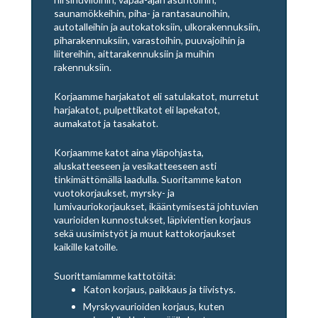
saunamökkeihin, piha- ja rantasaunoihin,
autotalleihin ja autokatoksiin, ulkorakennuksiin,
piharakennuksiin, varastoihin, puuvajoihin ja
liitereihin, aittarakennuksiin ja muihin
rakennuksiin.
Korjaamme harjakatot eli satulakatot, murretut
harjakatot, pulpettikatot eli lapekatot,
aumakatot ja tasakatot.
Korjaamme katot aina yläpohjasta,
aluskatteeseen ja vesikatteeseen asti
tinkimättömällä laadulla. Suoritamme katon
vuotokorjaukset, myrsky- ja
lumivauriokorjaukset, ikääntymisestä johtuvien
vaurioiden kunnostukset, läpivientien korjaus
sekä uusimistyöt ja muut kattokorjaukset
kaikille katoille.
Suorittamiamme kattotöitä:
Katon korjaus, paikkaus ja tiivistys.
Myrskyvaurioiden korjaus, kuten