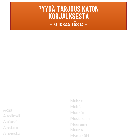
PYYDÄ TARJOUS KATON
KORJAUKSESTA
Katon korjauksia luotettavasti koko Suomen
alueella!
Muhos
A
Multia
Akaa
Muonio
Alahärmä
Mustasaari
Alajärvi
Muurame
Alastaro
Muurla
Alavieska
Mynämäki