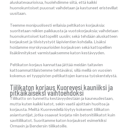
aluskatevaurioissa, huolehdimme siitä, että kaikki
huonokuntoiset puuosat vaihdetaan ja kastuneet eristevillat
uusitaan.
Teemme monipuolisesti erilaisia peltikaton korjauksia:
suoritetaan reikien paikkausta ja vuotokorjauksia; vaihdetaan
huonokuntoiset kattopellit uusiin; sekä tehdään aluskatteen
korjaukset ja tiivistystyöt läpivientien kohdalla. Lisäksi
hoidamme myrskyvaurioiden korjauksen sekä kattopellien
lisäkiinnitykset varmistaaksemme katon kestävyyden.
Peltikaton korjaus kannattaa jättää meidän taitavien
kattoammattilaistemme tehtäväksi, sillä meillä on vuosien
kokemus eri tyyppisten peltikattojen kanssa työskentelystä.
Tiilikaton korjaus Kuorevesi kauniiksi ja
pitkäikäiseksi vaihtoehdoksi
Tiilikatto on tunnettu kestävyydestään ja kauneudestaan,
mutta kuten kaikki katot, sekin vaatii ajoittain huoltoa ja
korjausta. Meiltä Kuorevedellä löytyy kokeneet tiilikaton
asiantuntijat, jotka osaavat korjata niin betonitiilikatot kuin
savitiilikatot. Suoritamme katon korjaukset esimerkiksi
Ormaxin ja Bendersin tiilikatoille.