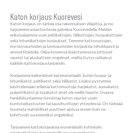
Katon korjaus Kuorevesi
Katon korjaus on tärkeä osa rakennuksen ylläpitoa, ja me
tarjoamme asiantuntevaa palvelua Kuorevedellä. Meidän
erikoisalaamme ovat peltikattojen, tiilikattojen, huopakattojen
sekä bitumikattojen korjaukset. Teemme kattovuotojen,
myrskyvaurioiden ja lumivaurioiden korjauksia tehokkaasti ja
ammattitaidolla. Olipa kyseessä ikääntymisestä johtuvat
vauriot tai aluskatteen ongelmat, meiltä löytyy ratkaisut
kaikkiin kattokorjaustarpeisiin.
Korjaamme kaikenlaiset katemateriaalit, kuten huopa- ja
bitumikatot, peltikatot sekä tiilikatot. Lisäksi pystymme
käsittelemään erilaisia kattomuotoja; harjakatot, aumakatot,
pulpettikatot ja tasakatot eivät ole meille haaste. Osaava
henkilökuntamme tunnistaa katon vauriot usein
kuntotarkastusten tai kausihuoltojen yhteydessä. On tärkeää
huomata mahdolliset puutteet ajoissa ennen kuin ne
kehittyvät suuremmiksi ongelmiksi.
Tarjoamme kattokorjauksia monenlaisiin kohteisiin:
omakotitaloista kesämökeille ja saunamökeistä