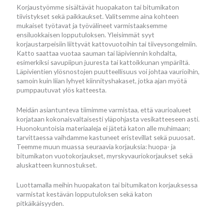
Korjaustyömme sisältävät huopakaton tai bitumikaton
tiivistykset sekä paikkaukset. Valitsemme aina kohteen
mukaiset työtavat ja työvälineet varmistaaksemme
ensiluokkaisen lopputuloksen. Yleisimmät syyt
korjaustarpeisiin liittyvät kattovuotoihin tai tiiveysongelmiin.
Katto saattaa vuotaa sauman tai läpiviennin kohdalta,
esimerkiksi savupiipun juuresta tai kattoikkunan ympäriltä.
Läpivientien ylösnostojen puutteellisuus voi johtaa vaurioihin,
samoin kuin liian lyhyet kiinnityshakaset, jotka ajan myötä
pumppautuvat ylös katteesta.
Meidän asiantunteva tiimimme varmistaa, että vaurioalueet
korjataan kokonaisvaltaisesti yläpohjasta vesikatteeseen asti.
Huonokuntoisia materiaaleja ei jätetä katon alle muhimaan;
tarvittaessa vaihdamme kastuneet eristevillat sekä puuosat.
Teemme muun muassa seuraavia korjauksia: huopa- ja
bitumikaton vuotokorjaukset, myrskyvauriokorjaukset sekä
aluskatteen kunnostukset.
Luottamalla meihin huopakaton tai bitumikaton korjauksessa
varmistat kestävän lopputuloksen sekä katon
pitkäikäisyyden.