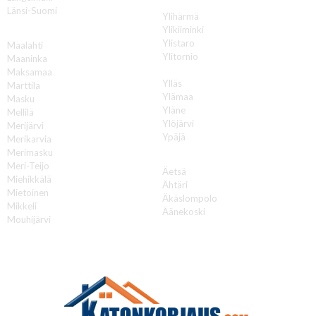
Y
Länsi-Suomi
Ylihärmä
Ylikiiminki
M
Ylistaro
Maalahti
Ylitornio
Maaninka
Ylivieska
Maksamaa
Ylläs
Marttila
Ylämaa
Masku
Yläne
Mellilä
Ylöjärvi
Merijärvi
Ypäjä
Merikarvia
Merimasku
Ä
Meri-Teijo
Äetsä
Miehikkälä
Ähtäri
Mietoinen
Äkäslompolo
Mikkeli
Äänekoski
Mouhijärvi