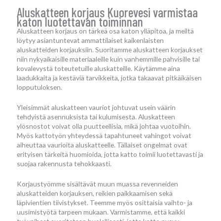
Aluskatteen korjaus Kuorevesi varmistaa
katon luotettavan toiminnan
Aluskatteen korjaus on tärkeä osa katon ylläpitoa, ja meiltä
löytyy asiantuntevat ammattilaiset kaikenlaisten
aluskatteiden korjauksiin. Suoritamme aluskatteen korjaukset
niin nykyaikaisille materiaaleille kuin vanhemmille pahvisille tai
kovalevystä toteutetuille aluskatteille. Käytämme aina
laadukkaita ja kestäviä tarvikkeita, jotka takaavat pitkäikäisen
lopputuloksen.
Yleisimmät aluskatteen vauriot johtuvat usein väärin
tehdyistä asennuksista tai kulumisesta. Aluskatteen
ylösnostot voivat olla puutteellisia, mikä johtaa vuotoihin.
Myös kattotyön yhteydessä tapahtuneet vahingot voivat
aiheuttaa vaurioita aluskatteelle. Tällaiset ongelmat ovat
erityisen tärkeitä huomioida, jotta katto toimii luotettavasti ja
suojaa rakennusta tehokkaasti.
Korjaustyömme sisältävät muun muassa revenneiden
aluskatteiden korjauksen, reikien paikkaamisen sekä
läpivientien tiivistykset. Teemme myös osittaisia vaihto- ja
uusimistyötä tarpeen mukaan. Varmistamme, että kaikki