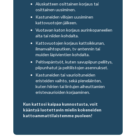
Aluskatteen osittainen korjaus tai
osittainen uusiminen.
Kastuneiden villojen uusiminen
kattovuotojen jälkeen.
Vuotavan katon korjaus aurinkopaneelien
alta tai niiden kohdalta.
Kattovuotojen korjaus kattoikkunan,
ilmanvaihtoputken, tv-antennin tai
muiden läpivientien kohdalta.
Peltisepäntyöt, kuten savupiipun pellitys,
piipunhatut ja peltilistojen asennukset.
Kastuneiden tai vaurioituneiden
eristeiden vaihto, sekä pieneläinten,
kuten hiirien tai lintujen aiheuttamien
eristevaurioiden korjaaminen.
Kun kattosi kaipaa kunnostusta, voit
kääntyä luotettavin mielin kokeneiden
kattoammattilaistemme puoleen!