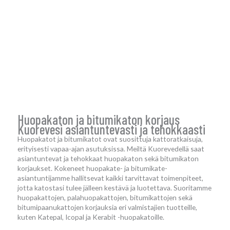
Huopakaton ja bitumikaton korjaus
Kuorevesi asiantuntevasti ja tehokkaasti
Huopakatot ja bitumikatot ovat suosittuja kattoratkaisuja,
erityisesti vapaa-ajan asutuksissa. Meiltä Kuorevedellä saat
asiantuntevat ja tehokkaat huopakaton sekä bitumikaton
korjaukset. Kokeneet huopakate- ja bitumikate-
asiantuntijamme hallitsevat kaikki tarvittavat toimenpiteet,
jotta katostasi tulee jälleen kestävä ja luotettava. Suoritamme
huopakattojen, palahuopakattojen, bitumikattojen sekä
bitumipaanukattojen korjauksia eri valmistajien tuotteille,
kuten Katepal, Icopal ja Kerabit -huopakatoille.