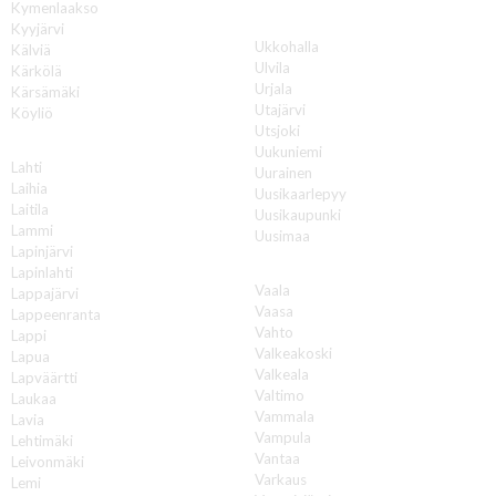
Kymenlaakso
U
Kyyjärvi
Ukkohalla
Kälviä
Ulvila
Kärkölä
Urjala
Kärsämäki
Utajärvi
Köyliö
Utsjoki
L
Uukuniemi
Lahti
Uurainen
Laihia
Uusikaarlepyy
Laitila
Uusikaupunki
Lammi
Uusimaa
Lapinjärvi
V
Lapinlahti
Vaala
Lappajärvi
Vaasa
Lappeenranta
Vahto
Lappi
Valkeakoski
Lapua
Valkeala
Lapväärtti
Valtimo
Laukaa
Vammala
Lavia
Vampula
Lehtimäki
Vantaa
Leivonmäki
Varkaus
Lemi