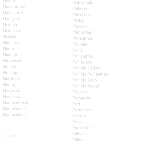
Hauho
Pieksämäki
Haukipudas
Pielavesi
Haukivuori
Pietarsaari
Hausjärvi
Piikkiö
Heinola
Piippola
Heinävesi
Pihtipudas
Helsinki
Pirkanmaa
Himanka
Pirkkala
Himos
Pohja
Hinnerjoki
Pohjanmaa
Hirvensalmi
Pohjaslahti
Hollola
Pohjois-Karjala
Honkajoki
Pohjois-Pohjanmaa
Huittinen
Pohjois-Savo
Humppila
Pohjois-Suomi
Hyrynsalmi
Polvijärvi
Hyvinkää
Pomarkku
Hämeenkoski
Pori
Hämeenkyrö
Pornainen
Hämeenlinna
Porvoo
Posio
I
Pudasjärvi
Ii
Pukkila
Iisalmi
Pulkkila