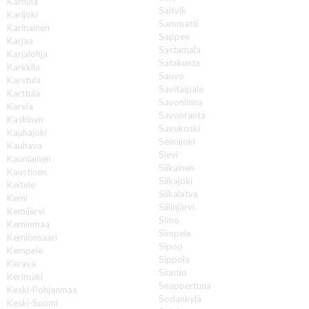
Karhula
Saltvik
Karijoki
Sammatti
Karinainen
Sappee
Karjaa
Sastamala
Karjalohja
Satakunta
Karkkila
Sauvo
Karstula
Savitaipale
Karttula
Savonlinna
Karvia
Savonranta
Kaskinen
Savukoski
Kauhajoki
Seinäjoki
Kauhava
Sievi
Kauniainen
Siikainen
Kaustinen
Siikajoki
Keitele
Siikalatva
Kemi
Siilinjärvi
Kemijärvi
Simo
Keminmaa
Simpele
Kemiönsaari
Sipoo
Kempele
Sippola
Kerava
Siuntio
Kerimäki
Snappertuna
Keski-Pohjanmaa
Sodankylä
Keski-Suomi