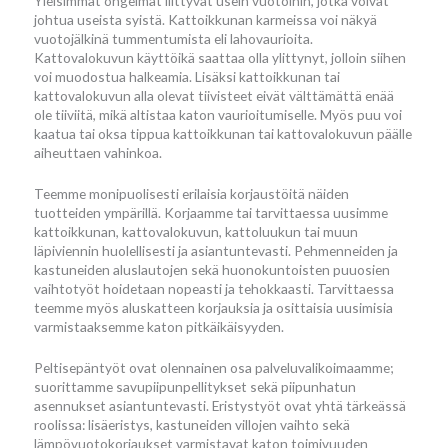
Yleisimmät ongelmat liittyvät usein vuotoihin, jotka voivat
johtua useista syistä. Kattoikkunan karmeissa voi näkyä
vuotojälkinä tummentumista eli lahovaurioita.
Kattovalokuvun käyttöikä saattaa olla ylittynyt, jolloin siihen
voi muodostua halkeamia. Lisäksi kattoikkunan tai
kattovalokuvun alla olevat tiivisteet eivät välttämättä enää
ole tiiviitä, mikä altistaa katon vaurioitumiselle. Myös puu voi
kaatua tai oksa tippua kattoikkunan tai kattovalokuvun päälle
aiheuttaen vahinkoa.
Teemme monipuolisesti erilaisia korjaustöitä näiden
tuotteiden ympärillä. Korjaamme tai tarvittaessa uusimme
kattoikkunan, kattovalokuvun, kattoluukun tai muun
läpiviennin huolellisesti ja asiantuntevasti. Pehmenneiden ja
kastuneiden aluslautojen sekä huonokuntoisten puuosien
vaihtotyöt hoidetaan nopeasti ja tehokkaasti. Tarvittaessa
teemme myös aluskatteen korjauksia ja osittaisia uusimisia
varmistaaksemme katon pitkäikäisyyden.
Peltisepäntyöt ovat olennainen osa palveluvalikoimaamme;
suorittamme savupiipunpellitykset sekä piipunhatun
asennukset asiantuntevasti. Eristystyöt ovat yhtä tärkeässä
roolissa: lisäeristys, kastuneiden villojen vaihto sekä
lämpövuotokorjaukset varmistavat katon toimivuuden