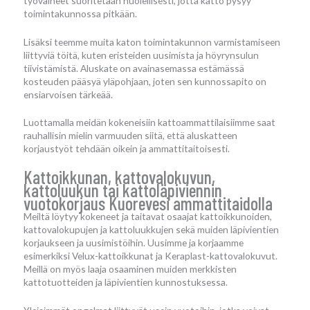
työvaiheet suoritetaan huolellisesti, jotta katto pysyy
toimintakunnossa pitkään.
Lisäksi teemme muita katon toimintakunnon varmistamiseen
liittyviä töitä, kuten eristeiden uusimista ja höyrynsulun
tiivistämistä. Aluskate on avainasemassa estämässä
kosteuden pääsyä yläpohjaan, joten sen kunnossapito on
ensiarvoisen tärkeää.
Luottamalla meidän kokeneisiin kattoammattilaisiimme saat
rauhallisin mielin varmuuden siitä, että aluskatteen
korjaustyöt tehdään oikein ja ammattitaitoisesti.
Kattoikkunan, kattovalokuvun,
kattoluukun tai kattoläpiviennin
vuotokorjaus Kuorevesi ammattitaidolla
Meiltä löytyy kokeneet ja taitavat osaajat kattoikkunoiden,
kattovalokupujen ja kattoluukkujen sekä muiden läpivientien
korjaukseen ja uusimistöihin. Uusimme ja korjaamme
esimerkiksi Velux-kattoikkunat ja Keraplast-kattovalokuvut.
Meillä on myös laaja osaaminen muiden merkkisten
kattotuotteiden ja läpivientien kunnostuksessa.