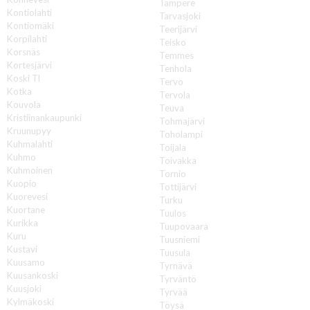
Tampere
Kontiolahti
Tarvasjoki
Kontiomäki
Teerijärvi
Korpilahti
Teisko
Korsnäs
Temmes
Kortesjärvi
Tenhola
Koski Tl
Tervo
Kotka
Tervola
Kouvola
Teuva
Kristiinankaupunki
Tohmajärvi
Kruunupyy
Toholampi
Kuhmalahti
Toijala
Kuhmo
Toivakka
Kuhmoinen
Tornio
Kuopio
Tottijärvi
Kuorevesi
Turku
Kuortane
Tuulos
Kurikka
Tuupovaara
Kuru
Tuusniemi
Kustavi
Tuusula
Kuusamo
Tyrnävä
Kuusankoski
Tyrväntö
Kuusjoki
Tyrvää
Kylmäkoski
Töysä