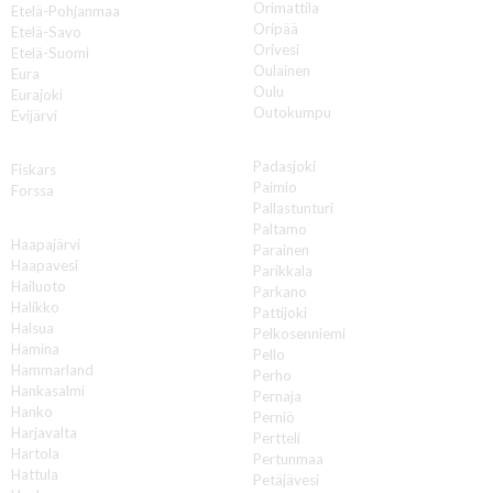
Orimattila
Etelä-Pohjanmaa
Oripää
Etelä-Savo
Orivesi
Etelä-Suomi
Oulainen
Eura
Oulu
Eurajoki
Outokumpu
Evijärvi
P
F
Padasjoki
Fiskars
Paimio
Forssa
Pallastunturi
H
Paltamo
Haapajärvi
Parainen
Haapavesi
Parikkala
Hailuoto
Parkano
Halikko
Pattijoki
Halsua
Pelkosenniemi
Hamina
Pello
Hammarland
Perho
Hankasalmi
Pernaja
Hanko
Perniö
Harjavalta
Pertteli
Hartola
Pertunmaa
Hattula
Petäjävesi