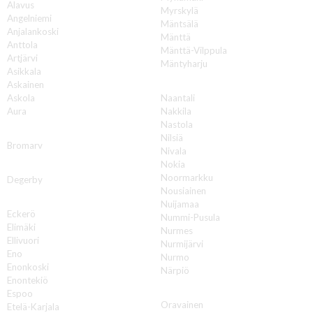
Alavus
Myrskylä
Angelniemi
Mäntsälä
Anjalankoski
Mänttä
Anttola
Mänttä-Vilppula
Artjärvi
Mäntyharju
Asikkala
N
Askainen
Askola
Naantali
Aura
Nakkila
Nastola
B
Nilsiä
Bromarv
Nivala
Nokia
D
Noormarkku
Degerby
Nousiainen
E
Nuijamaa
Eckerö
Nummi-Pusula
Elimäki
Nurmes
Ellivuori
Nurmijärvi
Eno
Nurmo
Enonkoski
Närpiö
Enontekiö
O
Espoo
Oravainen
Etelä-Karjala