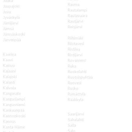
Juuka
Rauma
Juupajoki
Rautalampi
Juva
Rautavaara
Jyväskylä
Rautjärvi
Jämijärvi
Reisjärvi
Jämsä
Renko
Jämsänkoski
Riihimäki
Järvenpää
Riistavesi
K
Ristiina
Kaarina
Ristijärvi
Kaavi
Rovaniemi
Kainuu
Ruka
Kajaani
Ruokolahti
Kalajoki
Ruotsinpyhtää
Kalanti
Ruovesi
Kalvola
Rusko
Kangasala
Rymättylä
Kangaslampi
Rääkkylä
Kangasniemi
S
Kankaanpää
Saarijärvi
Kannonkoski
Sahalahti
Kannus
Salla
Kanta-Häme
Salo