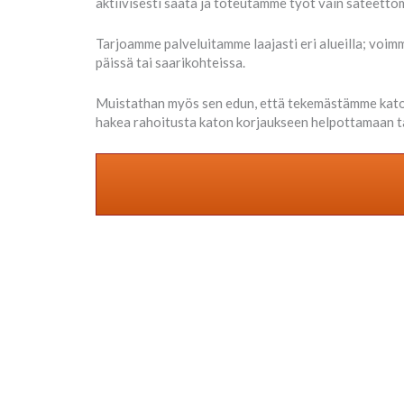
aktiivisesti säätä ja toteutamme työt vain sateettom
Tarjoamme palveluitamme laajasti eri alueilla; voimm
päissä tai saarikohteissa.
Muistathan myös sen edun, että tekemästämme katon
hakea rahoitusta katon korjaukseen helpottamaan tal