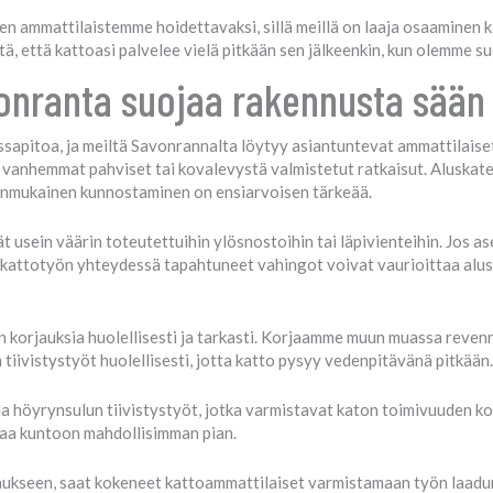
n ammattilaistemme hoidettavaksi, sillä meillä on laaja osaaminen ka
tä, että kattoasi palvelee vielä pitkään sen jälkeenkin, kun olemme s
onranta suojaa rakennusta sään 
sapitoa, ja meiltä Savonrannalta löytyy asiantuntevat ammattilaise
in vanhemmat pahviset tai kovalevystä valmistetut ratkaisut. Aluskat
sianmukainen kunnostaminen on ensiarvoisen tärkeää.
 usein väärin toteutettuihin ylösnostoihin tai läpivienteihin. Jos ase
s kattotyön yhteydessä tapahtuneet vahingot voivat vaurioittaa alus
 korjauksia huolellisesti ja tarkasti. Korjaamme muun muassa revenn
 tiivistystyöt huolellisesti, jotta katto pysyy vedenpitävänä pitkään.
a höyrynsulun tiivistystyöt, jotka varmistavat katon toimivuuden k
itaa kuntoon mahdollisimman pian.
aukseen, saat kokeneet kattoammattilaiset varmistamaan työn laadun