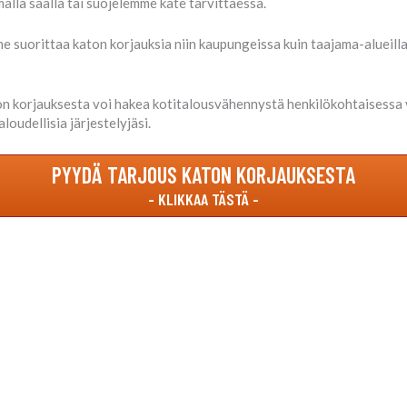
alla säällä tai suojelemme kate tarvittaessa.
e suorittaa katon korjauksia niin kaupungeissa kuin taajama-alueilla
 korjauksesta voi hakea kotitalousvähennystä henkilökohtaisessa 
oudellisia järjestelyjäsi.
PYYDÄ TARJOUS KATON KORJAUKSESTA