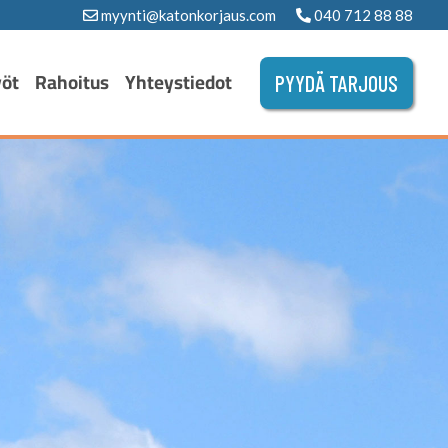
myynti@katonkorjaus.com
040 712 88 88
yöt
Rahoitus
Yhteystiedot
PYYDÄ TARJOUS