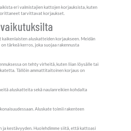
ikista eri valmistajien kattojen korjauksista, kuten
uorittaneet tarvittavat korjaukset.
vaikutuksilta
t kaikenlaisten aluskatteiden korjaukseen. Meidän
e on tärkeä kerros, joka suojaa rakennusta
nnuksessa on tehty virheitä, kuten liian löysälle tai
katetta. Tällöin ammattitaitoinen korjaus on
eitä aluskatteita sekä naulanreikien kohdalta
okonaisuudessaan. Aluskate toimii rakenteen
 ja kestävyyden. Huolehdimme siitä, että kattoasi