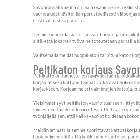
Savonrannalla meillä on laaja osaaminen eri valmista
vaurioalueet käsitellään perusteellisesti yläpohja
eristevillat sekä puuosat.
Teemme monenlaisia korjauksia: huopa- ja bitumika
siitä, että jokainen työvaihe toteutetaan parhailla 
Valitsemalla meidät huopakaton tai bitumikaton kor
Peltikaton korjaus Savo
Peltikatto on tunnettu kestävyydestään ja pitkäikäi
korjaajat sekä kattopeltisepät, jotka ovat erikoistun
korjaukseen. Korjaamme eri valmistajien kattoja, ku
Yleisimmät syyt peltikaton vaurioitumiseen liittyvät 
lumiesteen tai tikkaiden irrotessa. Peltikatto voi m
työnjäljellä sen, että kaikki vauriot hoidetaan kokon
Meidän ammattilaisemme suorittavat kattosi korjauks
huolehdimme siitä, että kaikki huonokuntoiset puuos