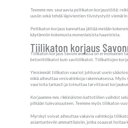
Teemme mm. seuraavia peltikaton korjaustöitä: reik
uusiin sekä tehdä läpivientien tiivistystyöt viemäri
Peltikaton korjaus kannattaa jättää meidän kokeneid
käytännön kokemusta monenlaisista haasteista.
Tiilikaton korjaus Savon
Tiilikaton korjaus Savonrannassa on erinomainen tap
betonitiilikatot kuin savitiilikatot. Tiilikattojen k
Yleisimmät tiilikaton vauriot johtuvat usein sääolos
mikä aiheuttaa vesivahinkoja rakennuksessa. Myös s
vaurioita tarkasti ja toteuttaa tarvittavat korjaukse
Korjaamme mm. rikkinäisten kattotiilien vaihdot sekä
pitkään tulevaisuuteen. Teemme myös tiilikaton vuoto
Myrskyt voivat aiheuttaa vakavia vahinkoja tiilikatoi
asiantunteviin ammattilaisiin, jotka osaavat hoitaa 