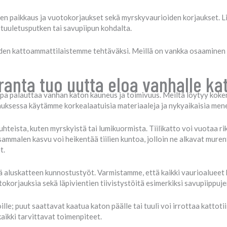
ien paikkaus ja vuotokorjaukset sekä myrskyvaurioiden korjaukset. L
n tuuletusputken tai savupiipun kohdalta.
en kattoammattilaistemme tehtäväksi. Meillä on vankka osaaminen ka
ranta tuo uutta eloa vanhalle kat
a palauttaa vanhan katon kauneus ja toimivuus. Meiltä löytyy kokene
orjauksessa käytämme korkealaatuisia materiaaleja ja nykyaikaisia men
uhteista, kuten myrskyistä tai lumikuormista. Tiilikatto voi vuotaa ri
ammalen kasvu voi heikentää tiilien kuntoa, jolloin ne alkavat mure
t.
 aluskatteen kunnostustyöt. Varmistamme, että kaikki vaurioalueet kä
korjauksia sekä läpivientien tiivistystöitä esimerkiksi savupiippuje
lle; puut saattavat kaatua katon päälle tai tuuli voi irrottaa kattotii
kaikki tarvittavat toimenpiteet.