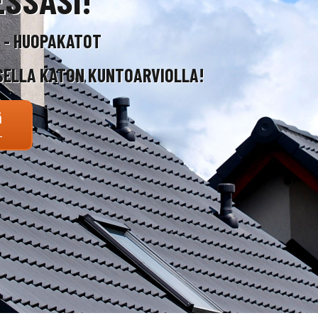
T - HUOPAKATOT
SELLA KATON KUNTOARVIOLLA!
ä