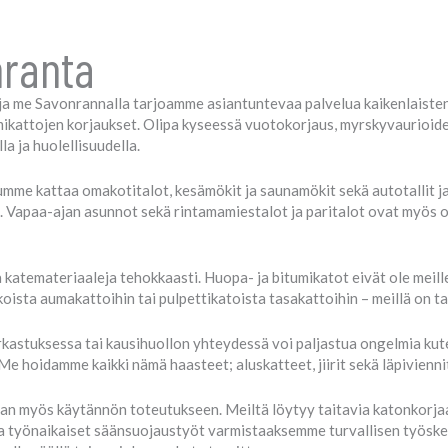
nranta
 ja me Savonrannalla tarjoamme asiantuntevaa palvelua kaikenlaisten
umikattojen korjaukset. Olipa kyseessä vuotokorjaus, myrskyvaurioiden
a ja huolellisuudella.
mme kattaa omakotitalot, kesämökit ja saunamökit sekä autotallit j
iin. Vapaa-ajan asunnot sekä rintamamiestalot ja paritalot ovat myös
atemateriaaleja tehokkaasti. Huopa- ja bitumikatot eivät ole meille vi
oista aumakattoihin tai pulpettikatoista tasakattoihin – meillä on t
kastuksessa tai kausihuollon yhteydessä voi paljastua ongelmia kute
Me hoidamme kaikki nämä haasteet; aluskatteet, jiirit sekä läpivienn
n myös käytännön toteutukseen. Meiltä löytyy taitavia katonkorjaaj
na työnaikaiset säänsuojaustyöt varmistaaksemme turvallisen työsk