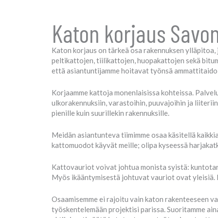
Katon korjaus Savo
Katon korjaus on tärkeä osa rakennuksen ylläpitoa,
peltikattojen, tiilikattojen, huopakattojen sekä bit
että asiantuntijamme hoitavat työnsä ammattitaidoll
Korjaamme kattoja monenlaisissa kohteissa. Palvelu
ulkorakennuksiin, varastoihin, puuvajoihin ja liiter
pienille kuin suurillekin rakennuksille.
Meidän asiantunteva tiimimme osaa käsitellä kaikkia k
kattomuodot käyvät meille; olipa kyseessä harjakatk
Kattovauriot voivat johtua monista syistä: kuntotar
Myös ikääntymisestä johtuvat vauriot ovat yleisiä. 
Osaamisemme ei rajoitu vain katon rakenteeseen vaa
työskentelemään projektisi parissa. Suoritamme ai