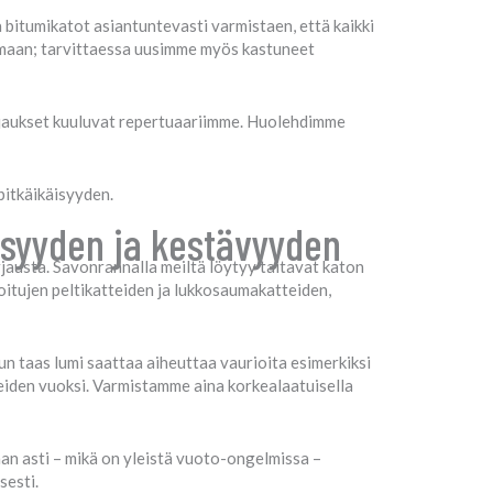
a bitumikatot asiantuntevasti varmistaen, että kaikki
himaan; tarvittaessa uusimme myös kastuneet
rjaukset kuuluvat repertuaariimme. Huolehdimme
pitkäikäisyyden.
isyyden ja kestävyyden
rjausta. Savonrannalla meiltä löytyy taitavat katon
vioitujen peltikatteiden ja lukkosaumakatteiden,
kun taas lumi saattaa aiheuttaa vaurioita esimerkiksi
teiden vuoksi. Varmistamme aina korkealaatuisella
an asti – mikä on yleistä vuoto-ongelmissa –
sesti.