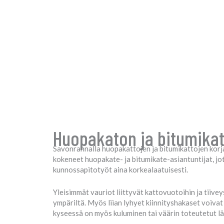
Huopakaton ja bitumikat
Savonrannalla huopakattojen ja bitumikattojen korjau
kokeneet huopakate- ja bitumikate-asiantuntijat, jot
kunnossapitotyöt aina korkealaatuisesti.
Yleisimmät vauriot liittyvät kattovuotoihin ja tiive
ympäriltä. Myös liian lyhyet kiinnityshakaset voiva
kyseessä on myös kuluminen tai väärin toteutetut lä