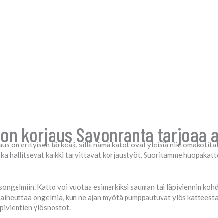
on korjaus Savonranta tarjoaa 
s on erityisen tärkeää, sillä nämä katot ovat yleisiä niin omakotita
ka hallitsevat kaikki tarvittavat korjaustyöt. Suoritamme huopakatto
ysongelmiin. Katto voi vuotaa esimerkiksi sauman tai läpiviennin kohd
t aiheuttaa ongelmia, kun ne ajan myötä pumppautuvat ylös katteesta.
pivientien ylösnostot.