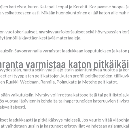
jien katteista, kuten Katepal, Icopal ja Kerabit. Korjaamme huopa- j
sta vesikatteeseen asti. Mikään huonokuntoinen ei jää katon alle mu
ton vuotokorjaukset, myrskyvauriokorjaukset sekä höyrypussien ko
käytännöillä käyttäen kestäviä materiaaleja.
jauksiin Savonrannalla varmistat laadukkaan lopputuloksen ja katon 
nranta varmistaa katon pitkäikä
syydestään, mutta sekin vaatii ajoittain asiantuntevaa huoltoa ja ko
eet eri tyyppisten peltikattojen, kuten profiilipeltikatteiden, tiiliku
ten Ruukki, Weckman, Rannila, Poimukate ja Metehe peltikatot.
sään vaikutuksiin. Myrsky voi irrottaa kattopeltejä tai peltilistoja, 
yös vuotaa läpiviennin kohdalta tai hapertuneiden kateruuvien tiivis
aisvaltaisesti.
et laadukkaasti ja pitkäikäisyys mielessä. Jos vaurio yltää yläpohja
at vaihdetaan uusiin ja kastuneet eristevillat vaihdetaan asianmukai