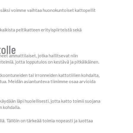
isäksi voimme vaihtaa huonokuntoiset kattopellit
ikista peltikatteen erityispiirteistä sekä
olle
et ammattilaiset, jotka hallitsevat niin
etelmiä, jotta lopputulos on kestävä ja pitkäikäinen.
kkoontuneiden tai irronneiden kattotiilien kohdalta,
ntua. Meidän asiantunteva tiimimme osaa arvioida
ydään läpi huolellisesti, jotta katto toimii suojana
n kohdalla.
liä. Tällöin on tärkeää toimia nopeasti ja luottaa