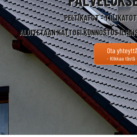
PELTIKATOT - TIILIKATO
ALOITETAAN KATTOSI KUNNOSTUS ILMAI
Ota yhteytt