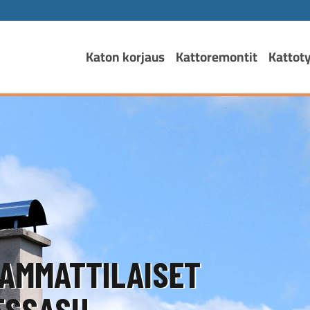
Katon korjaus
Kattoremontit
Kattot
AMMATTILAISET
SSASI!