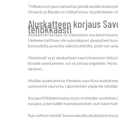
Tiilikaton korjaus kannattaa jättää meidän kokeneide
Ormaxin ja Bendersin tiilikatteista. Huolehdimme sii
Aluskatteen korjaus Sav
tehokkaasti
Aluskatteen korjaus on olennainen osa katon kunnos
tiimimme hallitsee niin nykyaikaiset aluskatteet ku
kosteudelta ja muilta sääolosuhteilta, joten sen a
Yleisimmät syyt aluskatteen vaurioitumiseen liittyvät
kireälle asentaminen, voi se johtaa ongelmiin. Myö
tarpeen.
Meidän asiantunteva tiimimme suorittaa aluskatteen
syntyneitä vaurioita. Läpivientien ympärille tehdään
Korjaustöihimme kuuluu myös eristeiden uusiminen j
suojana, joten kaikki huonokuntoiset osat tulee ho
Kun valitset meidät Savonrannalla aluskatteen korj