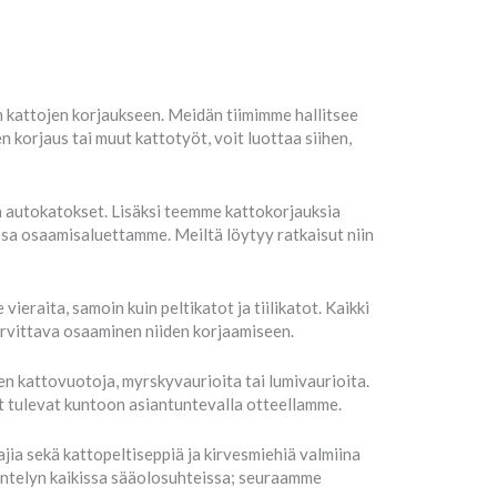
 kattojen korjaukseen. Meidän tiimimme hallitsee
 korjaus tai muut kattotyöt, voit luottaa siihen,
a autokatokset. Lisäksi teemme kattokorjauksia
 osa osaamisaluettamme. Meiltä löytyy ratkaisut niin
eraita, samoin kuin peltikatot ja tiilikatot. Kaikki
arvittava osaaminen niiden korjaamiseen.
n kattovuotoja, myrskyvaurioita tai lumivaurioita.
it tulevat kuntoon asiantuntevalla otteellamme.
ia sekä kattopeltiseppiä ja kirvesmiehiä valmiina
entelyn kaikissa sääolosuhteissa; seuraamme