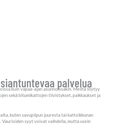
asiantuntevaa palvelua
loissa kuin vapaa-ajan asunnoissakin. Meiltä löytyy
jen sekä bitumikattojen tiivistykset, paikkaukset ja
alta, kuten savupiipun juuresta tai kattoikkunan
 Vaurioiden syyt voivat vaihdella, mutta usein