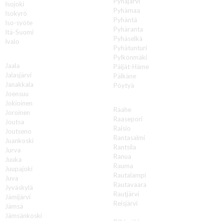
Pyhäjärvi
Isojoki
Pyhämaa
Isokyrö
Pyhäntä
Iso-syöte
Pyhäranta
Itä-Suomi
Pyhäselkä
Ivalo
Pyhätunturi
J
Pylkönmäki
Jaala
Päijät-Häme
Jalasjärvi
Pälkäne
Janakkala
Pöytyä
Joensuu
R
Jokioinen
Raahe
Joroinen
Raasepori
Joutsa
Raisio
Joutseno
Rantasalmi
Juankoski
Rantsila
Jurva
Ranua
Juuka
Rauma
Juupajoki
Rautalampi
Juva
Rautavaara
Jyväskylä
Rautjärvi
Jämijärvi
Reisjärvi
Jämsä
Renko
Jämsänkoski