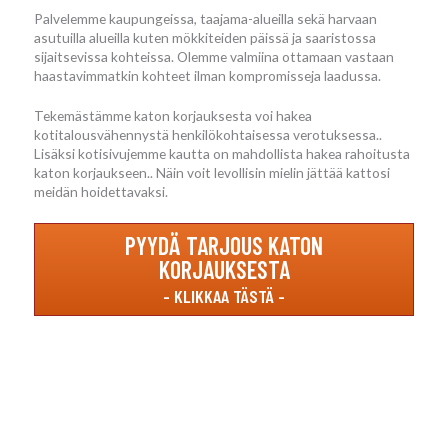
Palvelemme kaupungeissa, taajama-alueilla sekä harvaan
asutuilla alueilla kuten mökkiteiden päissä ja saaristossa
sijaitsevissa kohteissa. Olemme valmiina ottamaan vastaan
haastavimmatkin kohteet ilman kompromisseja laadussa.
Tekemästämme katon korjauksesta voi hakea
kotitalousvähennystä henkilökohtaisessa verotuksessa..
Lisäksi kotisivujemme kautta on mahdollista hakea rahoitusta
katon korjaukseen.. Näin voit levollisin mielin jättää kattosi
meidän hoidettavaksi.
PYYDÄ TARJOUS KATON
KORJAUKSESTA