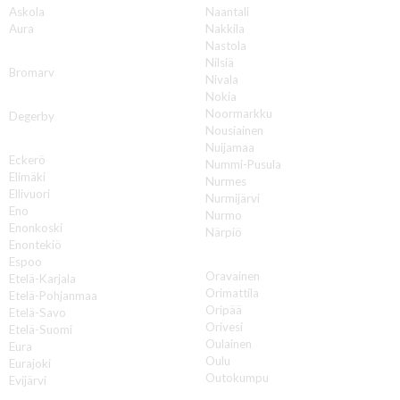
Askola
Naantali
Aura
Nakkila
Nastola
B
Nilsiä
Bromarv
Nivala
Nokia
D
Noormarkku
Degerby
Nousiainen
E
Nuijamaa
Eckerö
Nummi-Pusula
Elimäki
Nurmes
Ellivuori
Nurmijärvi
Eno
Nurmo
Enonkoski
Närpiö
Enontekiö
O
Espoo
Oravainen
Etelä-Karjala
Orimattila
Etelä-Pohjanmaa
Oripää
Etelä-Savo
Orivesi
Etelä-Suomi
Oulainen
Eura
Oulu
Eurajoki
Outokumpu
Evijärvi