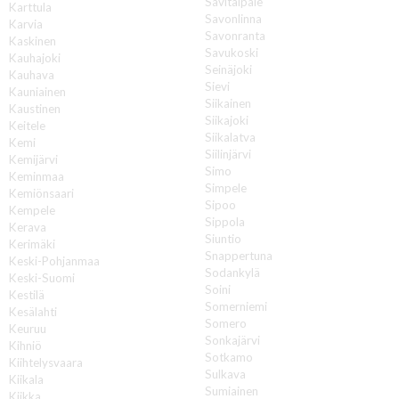
Savitaipale
Karttula
Savonlinna
Karvia
Savonranta
Kaskinen
Savukoski
Kauhajoki
Seinäjoki
Kauhava
Sievi
Kauniainen
Siikainen
Kaustinen
Siikajoki
Keitele
Siikalatva
Kemi
Siilinjärvi
Kemijärvi
Simo
Keminmaa
Simpele
Kemiönsaari
Sipoo
Kempele
Sippola
Kerava
Siuntio
Kerimäki
Snappertuna
Keski-Pohjanmaa
Sodankylä
Keski-Suomi
Soini
Kestilä
Somerniemi
Kesälahti
Somero
Keuruu
Sonkajärvi
Kihniö
Sotkamo
Kiihtelysvaara
Sulkava
Kiikala
Sumiainen
Kiikka