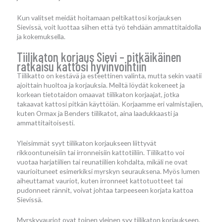
Kun valitset meidät hoitamaan peltikattosi korjauksen
Sievissä, voit luottaa siihen että työ tehdään ammattitaidolla
ja kokemuksella.
Tiilikaton korjaus Sievi – pitkäikäinen
ratkaisu kattosi hyvinvointiin
Tiilikatto on kestävä ja esteettinen valinta, mutta sekin vaatii
ajoittain huoltoa ja korjauksia. Meiltä löydät kokeneet ja
korkean tietotaidon omaavat tiilikaton korjaajat, jotka
takaavat kattosi pitkän käyttöiän. Korjaamme eri valmistajien,
kuten Ormax ja Benders tiilikatot, aina laadukkaasti ja
ammattitaitoisesti.
Yleisimmät syyt tiilikaton korjaukseen liittyvät
rikkoontuneisiin tai irronneisiin kattotiiliin. Tiilikatto voi
vuotaa harjatiilien tai reunatiilien kohdalta, mikäli ne ovat
vaurioituneet esimerkiksi myrskyn seurauksena. Myös lumen
aiheuttamat vauriot, kuten irronneet kattotuotteet tai
pudonneet rännit, voivat johtaa tarpeeseen korjata kattoa
Sievissä.
Myrskyvauriot ovat toinen yleinen syy tiilikaton korjaukseen.