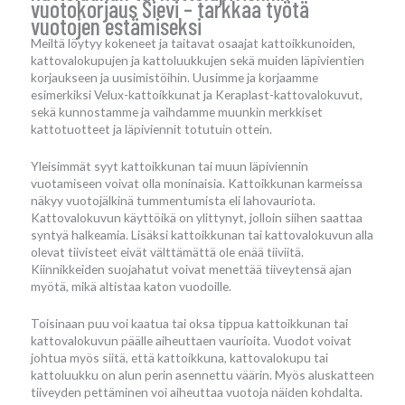
vuotokorjaus Sievi – tarkkaa työtä
vuotojen estämiseksi
Meiltä löytyy kokeneet ja taitavat osaajat kattoikkunoiden,
kattovalokupujen ja kattoluukkujen sekä muiden läpivientien
korjaukseen ja uusimistöihin. Uusimme ja korjaamme
esimerkiksi Velux-kattoikkunat ja Keraplast-kattovalokuvut,
sekä kunnostamme ja vaihdamme muunkin merkkiset
kattotuotteet ja läpiviennit totutuin ottein.
Yleisimmät syyt kattoikkunan tai muun läpiviennin
vuotamiseen voivat olla moninaisia. Kattoikkunan karmeissa
näkyy vuotojälkinä tummentumista eli lahovauriota.
Kattovalokuvun käyttöikä on ylittynyt, jolloin siihen saattaa
syntyä halkeamia. Lisäksi kattoikkunan tai kattovalokuvun alla
olevat tiivisteet eivät välttämättä ole enää tiiviitä.
Kiinnikkeiden suojahatut voivat menettää tiiveytensä ajan
myötä, mikä altistaa katon vuodoille.
Toisinaan puu voi kaatua tai oksa tippua kattoikkunan tai
kattovalokuvun päälle aiheuttaen vaurioita. Vuodot voivat
johtua myös siitä, että kattoikkuna, kattovalokupu tai
kattoluukku on alun perin asennettu väärin. Myös aluskatteen
tiiveyden pettäminen voi aiheuttaa vuotoja näiden kohdalta.