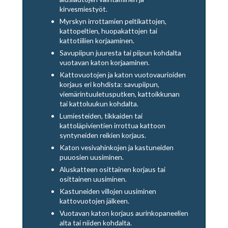
kirvesmiestyöt.
Myrskyn irrottamien peltikattojen,
kattopeltien, huopakattojen tai
kattotiilien korjaaminen.
Savupiipun juuresta tai piipun kohdalta
vuotavan katon korjaaminen.
Kattovuotojen ja katon vuotovaurioiden
korjaus eri kohdista: savupiipun,
viemärintuuletusputken, kattoikkunan
tai kattoluukun kohdalta.
Lumiesteiden, tikkaiden tai
kattoläpivientien irrottua kattoon
syntyneiden reikien korjaus.
Katon vesivahinkojen ja kastuneiden
puuosien uusiminen.
Aluskatteen osittainen korjaus tai
osittainen uusiminen.
Kastuneiden villojen uusiminen
kattovuotojen jälkeen.
Vuotavan katon korjaus aurinkopaneelien
alta tai niiden kohdalta.