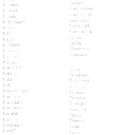
Suolahti
Kiikoinen
Suomenniemi
Kiiminki
Suomusjärvi
Kinnula
Suomussalmi
Kirkkonummi
Suonenjoki
Kisko
Suomutunturi
Kitee
Sysmä
Kittilä
Säkylä
Kiukainen
Säynätsalo
Kiuruvesi
Sääksmäki
Kivijärvi
Kodisjoki
T
Kokemäki
Tahko
Kokkola
Taipalsaari
Kolari
Taivalkoski
Koli
Taivassalo
Konginkangas
Tammela
Konnevesi
Tampere
Kontiolahti
Tarvasjoki
Kontiomäki
Teerijärvi
Korpilahti
Teisko
Korsnäs
Temmes
Kortesjärvi
Tenhola
Koski Tl
Tervo