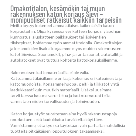
Omakotitalon, kesämökin tai muun
rakennuksen katon korjaus Sievi –
monipuoliset ratkaisut kaikkiin tarpeisiin
Meiltä löytyy kokeneet ammattilaiset kaikenlaisiin katon
korjaustöihin. Olipa kyseessä vesikatteen korjaus, yläpohjan
kunnostus, aluskatteen paikkaukset tai läpivientien
tiivistykset, hoidamme työn ammattitaidolla. Omakotitalojen
ja kesämökkien lisäksi korjaamme myös muiden rakennusten
katot Sievissä. Saunamökit, piha- ja rantasaunat, autotallit ja
autokatokset ovat tuttuja kohteita kattokorjauksillemme.
Rakennuksen kattomateriaalilla ei ole väliä.
Kattoammattilaisillamme on laaja kokemus eri kateaineista ja
kattomuodoista. Korjaamme huopa-, pelti- ja tiilikatot yhtä
laadukkaasti kuin muutkin materiaalit. Lisäksi uusimme
tarvittaessa kattosi varustelua ja kattoturvatuotteita
varmistaen niiden turvallisuuden ja toimivuuden.
Katon korjaustyöt suoritetaan aina hyviä rakennustapoja
noudattaen sekä laadukkaita tarvikkeita käyttäen.
Varmistamme, että työssä käytetään vain parhaita mahdollisia
tuotteita pitkäikäisen lopputuloksen takaamiseksi.