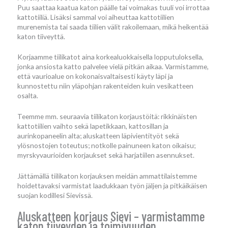
Puu saattaa kaatua katon päälle tai voimakas tuuli voi irrottaa
kattotiiliä. Lisäksi sammal voi aiheuttaa kattotiilien
murenemista tai saada tiilien välit rakoilemaan, mikä heikentää
katon tiiveyttä.
Korjaamme tiilikatot aina korkealuokkaisella lopputuloksella,
jonka ansiosta katto palvelee vielä pitkän aikaa. Varmistamme,
että vaurioalue on kokonaisvaltaisesti käyty läpi ja
kunnostettu niin yläpohjan rakenteiden kuin vesikatteen
osalta.
Teemme mm. seuraavia tiilikaton korjaustöitä: rikkinäisten
kattotiilien vaihto sekä lapetikkaan, kattosillan ja
aurinkopaneelin alta; aluskatteen läpivientityöt sekä
ylösnostojen toteutus; notkolle painuneen katon oikaisu;
myrskyvaurioiden korjaukset sekä harjatiilen asennukset.
Jättämällä tiilikaton korjauksen meidän ammattilaistemme
hoidettavaksi varmistat laadukkaan työn jäljen ja pitkäikäisen
suojan kodillesi Sievissä.
Aluskatteen korjaus Sievi – varmistamme
katon tiiveyden ja toimivuuden