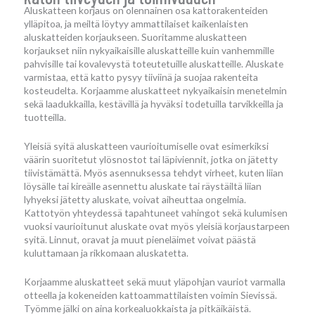
Aluskatteen korjaus on olennainen osa kattorakenteiden
ylläpitoa, ja meiltä löytyy ammattilaiset kaikenlaisten
aluskatteiden korjaukseen. Suoritamme aluskatteen
korjaukset niin nykyaikaisille aluskatteille kuin vanhemmille
pahvisille tai kovalevystä toteutetuille aluskatteille. Aluskate
varmistaa, että katto pysyy tiiviinä ja suojaa rakenteita
kosteudelta. Korjaamme aluskatteet nykyaikaisin menetelmin
sekä laadukkailla, kestävillä ja hyväksi todetuilla tarvikkeilla ja
tuotteilla.
Yleisiä syitä aluskatteen vaurioitumiselle ovat esimerkiksi
väärin suoritetut ylösnostot tai läpiviennit, jotka on jätetty
tiivistämättä. Myös asennuksessa tehdyt virheet, kuten liian
löysälle tai kireälle asennettu aluskate tai räystäiltä liian
lyhyeksi jätetty aluskate, voivat aiheuttaa ongelmia.
Kattotyön yhteydessä tapahtuneet vahingot sekä kulumisen
vuoksi vaurioitunut aluskate ovat myös yleisiä korjaustarpeen
syitä. Linnut, oravat ja muut pieneläimet voivat päästä
kuluttamaan ja rikkomaan aluskatetta.
Korjaamme aluskatteet sekä muut yläpohjan vauriot varmalla
otteella ja kokeneiden kattoammattilaisten voimin Sievissä.
Työmme jälki on aina korkealuokkaista ja pitkäikäistä.