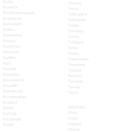
Kotka
Tervola
Kouvola
Teuva
Kristiinankaupunki
Tohmajärvi
Kruunupyy
Toholampi
Kuhmalahti
Toijala
Kuhmo
Toivakka
Kuhmoinen
Tornio
Kuopio
Tottijärvi
Kuorevesi
Turku
Kuortane
Tuulos
Kurikka
Tuupovaara
Kuru
Tuusniemi
Kustavi
Tuusula
Kuusamo
Tyrnävä
Kuusankoski
Tyrväntö
Kuusjoki
Tyrvää
Kylmäkoski
Töysä
Kymenlaakso
U
Kyyjärvi
Ukkohalla
Kälviä
Ulvila
Kärkölä
Urjala
Kärsämäki
Utajärvi
Köyliö
Utsjoki