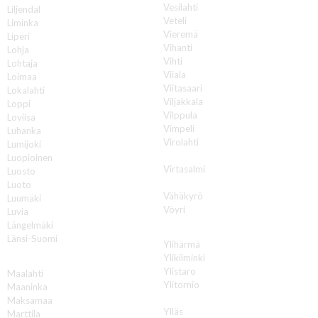
Vesilahti
Liljendal
Veteli
Liminka
Vieremä
Liperi
Vihanti
Lohja
Vihti
Lohtaja
Viiala
Loimaa
Viitasaari
Lokalahti
Viljakkala
Loppi
Vilppula
Loviisa
Vimpeli
Luhanka
Virolahti
Lumijoki
Virrat
Luopioinen
Virtasalmi
Luosto
Vuokatti
Luoto
Vähäkyrö
Luumäki
Vöyri
Luvia
Längelmäki
Y
Länsi-Suomi
Ylihärmä
Ylikiiminki
M
Ylistaro
Maalahti
Ylitornio
Maaninka
Ylivieska
Maksamaa
Ylläs
Marttila