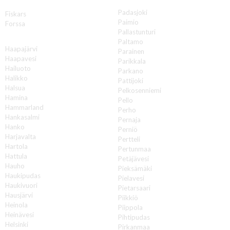
P
F
Padasjoki
Fiskars
Paimio
Forssa
Pallastunturi
H
Paltamo
Haapajärvi
Parainen
Haapavesi
Parikkala
Hailuoto
Parkano
Halikko
Pattijoki
Halsua
Pelkosenniemi
Hamina
Pello
Hammarland
Perho
Hankasalmi
Pernaja
Hanko
Perniö
Harjavalta
Pertteli
Hartola
Pertunmaa
Hattula
Petäjävesi
Hauho
Pieksämäki
Haukipudas
Pielavesi
Haukivuori
Pietarsaari
Hausjärvi
Piikkiö
Heinola
Piippola
Heinävesi
Pihtipudas
Helsinki
Pirkanmaa