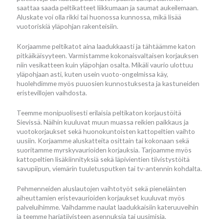
saattaa saada peltikatteet liikkumaan ja saumat aukeilemaan.
Aluskate voi olla rikki tai huonossa kunnossa, mikä lisää
vuotoriskiä yläpohjan rakenteisiin.
Korjaamme peltikatot aina laadukkaasti ja tähtäämme katon
pitkäikäisyyteen. Varmistamme kokonaisvaltaisen korjauksen
niin vesikatteen kuin yläpohjan osalta. Mikäli vaurio ulottuu
yläpohjaan asti, kuten usein vuoto-ongelmissa käy,
huolehdimme myös puuosien kunnostuksesta ja kastuneiden
eristevillojen vaihdosta.
Teemme monipuolisesti erilaisia peltikaton korjaustöitä
Sievissä. Näihin kuuluvat muun muassa reikien paikkaus ja
vuotokorjaukset sekä huonokuntoisten kattopeltien vaihto
uusiin. Korjaamme aluskatteita osittain tai kokonaan sekä
suoritamme myrskyvaurioiden korjauksia. Tarjoamme myös
kattopeltien lisäkiinnityksiä sekä läpivientien tiivistystöitä
savupiipun, viemärin tuuletusputken tai tv-antennin kohdalta.
Pehmenneiden aluslautojen vaihtotyöt sekä pieneläinten
aiheuttamien eristevaurioiden korjaukset kuuluvat myös
palveluihimme. Vaihdamme naulat laadukkaisiin kateruuveihin
ja teemme harjatiivisteen asennuksia tai uusimisia.