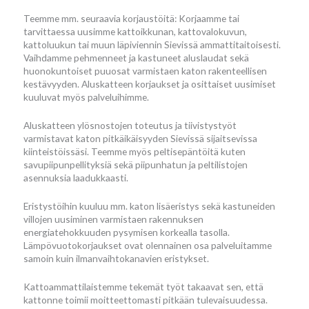
Teemme mm. seuraavia korjaustöitä: Korjaamme tai
tarvittaessa uusimme kattoikkunan, kattovalokuvun,
kattoluukun tai muun läpiviennin Sievissä ammattitaitoisesti.
Vaihdamme pehmenneet ja kastuneet aluslaudat sekä
huonokuntoiset puuosat varmistaen katon rakenteellisen
kestävyyden. Aluskatteen korjaukset ja osittaiset uusimiset
kuuluvat myös palveluihimme.
Aluskatteen ylösnostojen toteutus ja tiivistystyöt
varmistavat katon pitkäikäisyyden Sievissä sijaitsevissa
kiinteistöissäsi. Teemme myös peltisepäntöitä kuten
savupiipunpellityksiä sekä piipunhatun ja peltilistojen
asennuksia laadukkaasti.
Eristystöihin kuuluu mm. katon lisäeristys sekä kastuneiden
villojen uusiminen varmistaen rakennuksen
energiatehokkuuden pysymisen korkealla tasolla.
Lämpövuotokorjaukset ovat olennainen osa palveluitamme
samoin kuin ilmanvaihtokanavien eristykset.
Kattoammattilaistemme tekemät työt takaavat sen, että
kattonne toimii moitteettomasti pitkään tulevaisuudessa.