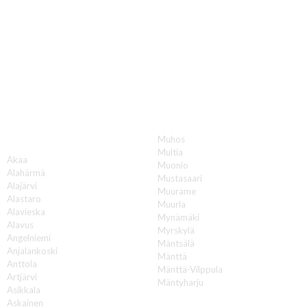
Katon korjauksia luotettavasti koko Suomen
alueella!
Muhos
A
Multia
Akaa
Muonio
Alahärmä
Mustasaari
Alajärvi
Muurame
Alastaro
Muurla
Alavieska
Mynämäki
Alavus
Myrskylä
Angelniemi
Mäntsälä
Anjalankoski
Mänttä
Anttola
Mänttä-Vilppula
Artjärvi
Mäntyharju
Asikkala
N
Askainen