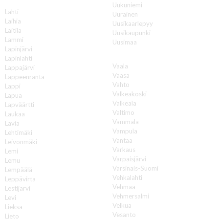
L
Uukuniemi
Lahti
Uurainen
Laihia
Uusikaarlepyy
Laitila
Uusikaupunki
Lammi
Uusimaa
Lapinjärvi
V
Lapinlahti
Vaala
Lappajärvi
Vaasa
Lappeenranta
Vahto
Lappi
Valkeakoski
Lapua
Valkeala
Lapväärtti
Valtimo
Laukaa
Vammala
Lavia
Vampula
Lehtimäki
Vantaa
Leivonmäki
Varkaus
Lemi
Varpaisjärvi
Lemu
Varsinais-Suomi
Lempäälä
Vehkalahti
Leppävirta
Vehmaa
Lestijärvi
Vehmersalmi
Levi
Velkua
Lieksa
Vesanto
Lieto