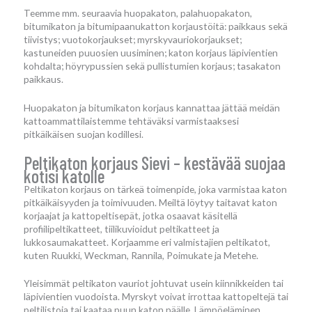
Teemme mm. seuraavia huopakaton, palahuopakaton,
bitumikaton ja bitumipaanukatton korjaustöitä: paikkaus sekä
tiivistys; vuotokorjaukset; myrskyvauriokorjaukset;
kastuneiden puuosien uusiminen; katon korjaus läpivientien
kohdalta; höyrypussien sekä pullistumien korjaus; tasakaton
paikkaus.
Huopakaton ja bitumikaton korjaus kannattaa jättää meidän
kattoammattilaistemme tehtäväksi varmistaaksesi
pitkäikäisen suojan kodillesi.
Peltikaton korjaus Sievi – kestävää suojaa
kotisi katolle
Peltikaton korjaus on tärkeä toimenpide, joka varmistaa katon
pitkäikäisyyden ja toimivuuden. Meiltä löytyy taitavat katon
korjaajat ja kattopeltisepät, jotka osaavat käsitellä
profiilipeltikatteet, tiilikuvioidut peltikatteet ja
lukkosaumakatteet. Korjaamme eri valmistajien peltikatot,
kuten Ruukki, Weckman, Rannila, Poimukate ja Metehe.
Yleisimmät peltikaton vauriot johtuvat usein kiinnikkeiden tai
läpivientien vuodoista. Myrskyt voivat irrottaa kattopeltejä tai
peltilistoja tai kaataa puun katon päälle. Lämpöeläminen