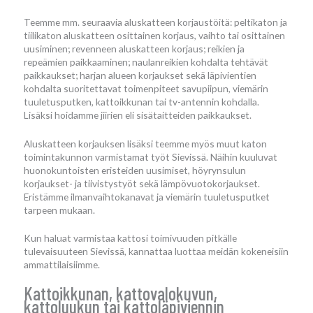
Teemme mm. seuraavia aluskatteen korjaustöitä: peltikaton ja
tiilikaton aluskatteen osittainen korjaus, vaihto tai osittainen
uusiminen; revenneen aluskatteen korjaus; reikien ja
repeämien paikkaaminen; naulanreikien kohdalta tehtävät
paikkaukset; harjan alueen korjaukset sekä läpivientien
kohdalta suoritettavat toimenpiteet savupiipun, viemärin
tuuletusputken, kattoikkunan tai tv-antennin kohdalla.
Lisäksi hoidamme jiirien eli sisätaitteiden paikkaukset.
Aluskatteen korjauksen lisäksi teemme myös muut katon
toimintakunnon varmistamat työt Sievissä. Näihin kuuluvat
huonokuntoisten eristeiden uusimiset, höyrynsulun
korjaukset- ja tiivistystyöt sekä lämpövuotokorjaukset.
Eristämme ilmanvaihtokanavat ja viemärin tuuletusputket
tarpeen mukaan.
Kun haluat varmistaa kattosi toimivuuden pitkälle
tulevaisuuteen Sievissä, kannattaa luottaa meidän kokeneisiin
ammattilaisiimme.
Kattoikkunan, kattovalokuvun,
kattoluukun tai kattoläpiviennin