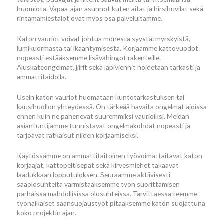
huomiota. Vapaa-ajan asunnot kuten aitat ja hirsihuvilat sekä
rintamamiestalot ovat myös osa palveluitamme.
Katon vauriot voivat johtua monesta syystä: myrskyistä,
lumikuormasta tai ikääntymisestä. Korjaamme kattovuodot
nopeasti estääksemme lisävahingot rakenteille.
Aluskateongelmat, jiirit sekä läpiviennit hoidetaan tarkasti ja
ammattitaidolla.
Usein katon vauriot huomataan kuntotarkastuksen tai
kausihuollon yhteydessä. On tärkeää havaita ongelmat ajoissa
ennen kuin ne pahenevat suuremmiksi vaurioiksi. Meidän
asiantuntijamme tunnistavat ongelmakohdat nopeasti ja
tarjoavat ratkaisut niiden korjaamiseksi.
Käytössämme on ammattitaitoinen työvoima: taitavat katon
korjaajat, kattopeltisepät sekä kirvesmiehet takaavat
laadukkaan lopputuloksen. Seuraamme aktiivisesti
sääolosuhteita varmistaaksemme työn suorittamisen
parhaissa mahdollisissa olosuhteissa. Tarvittaessa teemme
työnaikaiset säänsuojaustyöt pitääksemme katon suojattuna
koko projektin ajan.