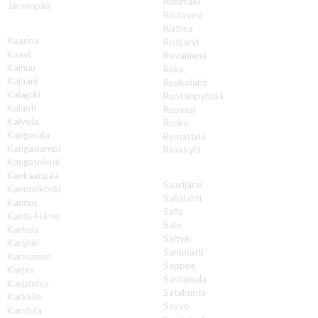
Riihimäki
Järvenpää
Riistavesi
K
Ristiina
Kaarina
Ristijärvi
Kaavi
Rovaniemi
Kainuu
Ruka
Kajaani
Ruokolahti
Kalajoki
Ruotsinpyhtää
Kalanti
Ruovesi
Kalvola
Rusko
Kangasala
Rymättylä
Kangaslampi
Rääkkylä
Kangasniemi
S
Kankaanpää
Saarijärvi
Kannonkoski
Sahalahti
Kannus
Salla
Kanta-Häme
Salo
Karhula
Saltvik
Karijoki
Sammatti
Karinainen
Sappee
Karjaa
Sastamala
Karjalohja
Satakunta
Karkkila
Sauvo
Karstula