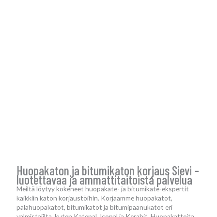
Huopakaton ja bitumikaton korjaus Sievi –
luotettavaa ja ammattitaitoista palvelua
Meiltä löytyy kokeneet huopakate- ja bitumikate-ekspertit
kaikkiin katon korjaustöihin. Korjaamme huopakatot,
palahuopakatot, bitumikatot ja bitumipaanukatot eri
valmistajilta, kuten Katepal, Icopal ja Kerabit. Huopakatteita