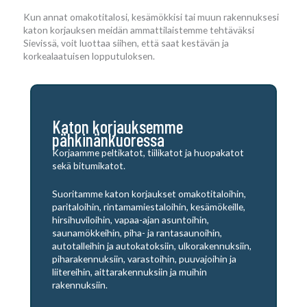
Kun annat omakotitalosi, kesämökkisi tai muun rakennuksesi
katon korjauksen meidän ammattilaistemme tehtäväksi
Sievissä, voit luottaa siihen, että saat kestävän ja
korkealaatuisen lopputuloksen.
Katon korjauksemme
pähkinänkuoressa
Korjaamme peltikatot, tiilikatot ja huopakatot
sekä bitumikatot.
Suoritamme katon korjaukset omakotitaloihin,
paritaloihin, rintamamiestaloihin, kesämökeille,
hirsihuviloihin, vapaa-ajan asuntoihin,
saunamökkeihin, piha- ja rantasaunoihin,
autotalleihin ja autokatoksiin, ulkorakennuksiin,
piharakennuksiin, varastoihin, puuvajoihin ja
liitereihin, aittarakennuksiin ja muihin
rakennuksiin.