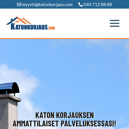
Siirry
myynti@katonkorjaus.com
040 712 88 88
sisältöön
KATON KORJAUKSEN
AMMATTILAISET PALVELUKSESSASI!