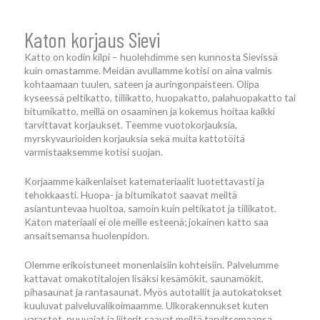
Katon korjaus Sievi
Katto on kodin kilpi – huolehdimme sen kunnosta Sievissä
kuin omastamme. Meidän avullamme kotisi on aina valmis
kohtaamaan tuulen, sateen ja auringonpaisteen. Olipa
kyseessä peltikatto, tiilikatto, huopakatto, palahuopakatto tai
bitumikatto, meillä on osaaminen ja kokemus hoitaa kaikki
tarvittavat korjaukset. Teemme vuotokorjauksia,
myrskyvaurioiden korjauksia sekä muita kattotöitä
varmistaaksemme kotisi suojan.
Korjaamme kaikenlaiset katemateriaalit luotettavasti ja
tehokkaasti. Huopa- ja bitumikatot saavat meiltä
asiantuntevaa huoltoa, samoin kuin peltikatot ja tiilikatot.
Katon materiaali ei ole meille esteenä; jokainen katto saa
ansaitsemansa huolenpidon.
Olemme erikoistuneet monenlaisiin kohteisiin. Palvelumme
kattavat omakotitalojen lisäksi kesämökit, saunamökit,
pihasaunat ja rantasaunat. Myös autotallit ja autokatokset
kuuluvat palveluvalikoimaamme. Ulkorakennukset kuten
varastot, puuvajat ja liiterit saavat meiltä tarvitsemaansa