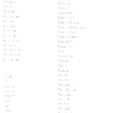
Himanka
Pirkkala
Himos
Pohja
Hinnerjoki
Pohjanmaa
Hirvensalmi
Pohjaslahti
Hollola
Pohjois-Karjala
Honkajoki
Pohjois-Pohjanmaa
Huittinen
Pohjois-Savo
Humppila
Pohjois-Suomi
Hyrynsalmi
Polvijärvi
Hyvinkää
Pomarkku
Hämeenkoski
Pori
Hämeenkyrö
Pornainen
Hämeenlinna
Porvoo
Posio
I
Pudasjärvi
Ii
Pukkila
Iisalmi
Pulkkila
Iitti
Punkaharju
Ikaalinen
Punkalaidun
Ilmajoki
Puolanka
Ilomantsi
Puumala
Imatra
Pyhtää
Inari
Pyhäjoki
Inkoo