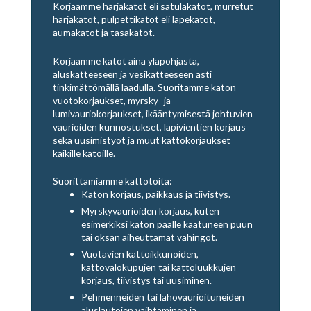
Korjaamme harjakatot eli satulakatot, murretut
harjakatot, pulpettikatot eli lapekatot,
aumakatot ja tasakatot.
Korjaamme katot aina yläpohjasta,
aluskatteeseen ja vesikatteeseen asti
tinkimättömällä laadulla. Suoritamme katon
vuotokorjaukset, myrsky- ja
lumivauriokorjaukset, ikääntymisestä johtuvien
vaurioiden kunnostukset, läpivientien korjaus
sekä uusimistyöt ja muut kattokorjaukset
kaikille katoille.
Suorittamiamme kattotöitä:
Katon korjaus, paikkaus ja tiivistys.
Myrskyvaurioiden korjaus, kuten
esimerkiksi katon päälle kaatuneen puun
tai oksan aiheuttamat vahingot.
Vuotavien kattoikkunoiden,
kattovalokupujen tai kattoluukkujen
korjaus, tiivistys tai uusiminen.
Pehmenneiden tai lahovaurioituneiden
aluslautojen vaihtaminen ja