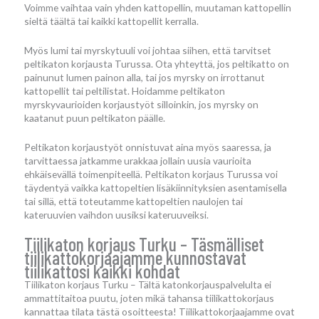
Voimme vaihtaa vain yhden kattopellin, muutaman kattopellin
sieltä täältä tai kaikki kattopellit kerralla.
Myös lumi tai myrskytuuli voi johtaa siihen, että tarvitset
peltikaton korjausta Turussa. Ota yhteyttä, jos peltikatto on
painunut lumen painon alla, tai jos myrsky on irrottanut
kattopellit tai peltilistat. Hoidamme peltikaton
myrskyvaurioiden korjaustyöt silloinkin, jos myrsky on
kaatanut puun peltikaton päälle.
Peltikaton korjaustyöt onnistuvat aina myös saaressa, ja
tarvittaessa jatkamme urakkaa jollain uusia vaurioita
ehkäisevällä toimenpiteellä. Peltikaton korjaus Turussa voi
täydentyä vaikka kattopeltien lisäkiinnityksien asentamisella
tai sillä, että toteutamme kattopeltien naulojen tai
kateruuvien vaihdon uusiksi kateruuveiksi.
Tiilikaton korjaus Turku – Täsmälliset
tiilikattokorjaajamme kunnostavat
tiilikattosi kaikki kohdat
Tiilikaton korjaus Turku – Tältä katonkorjauspalvelulta ei
ammattitaitoa puutu, joten mikä tahansa tiilikattokorjaus
kannattaa tilata tästä osoitteesta! Tiilikattokorjaajamme ovat