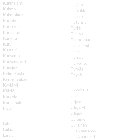
Kuhmalahti
Toijala
Kuhmo
Toivakka
Kuhmoinen
Tornio
Kuopio
Tottijärvi
Kuorevesi
Turku
Kuortane
Tuulos
Kurikka
Tuupovaara
Kuru
Tuusniemi
Kustavi
Tuusula
Kuusamo
Tyrnävä
Kuusankoski
Tyrväntö
Kuusjoki
Tyrvää
Kylmäkoski
Töysä
Kymenlaakso
U
Kyyjärvi
Ukkohalla
Kälviä
Ulvila
Kärkölä
Urjala
Kärsämäki
Utajärvi
Köyliö
Utsjoki
L
Uukuniemi
Lahti
Uurainen
Laihia
Uusikaarlepyy
Laitila
Uusikaupunki