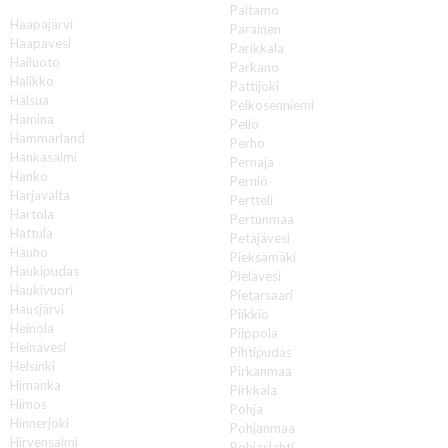
H
Paltamo
Haapajärvi
Parainen
Haapavesi
Parikkala
Hailuoto
Parkano
Halikko
Pattijoki
Halsua
Pelkosenniemi
Hamina
Pello
Hammarland
Perho
Hankasalmi
Pernaja
Hanko
Perniö
Harjavalta
Pertteli
Hartola
Pertunmaa
Hattula
Petäjävesi
Hauho
Pieksämäki
Haukipudas
Pielavesi
Haukivuori
Pietarsaari
Hausjärvi
Piikkiö
Heinola
Piippola
Heinävesi
Pihtipudas
Helsinki
Pirkanmaa
Himanka
Pirkkala
Himos
Pohja
Hinnerjoki
Pohjanmaa
Hirvensalmi
Pohjaslahti