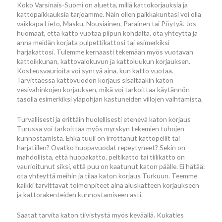
Koko Varsinais-Suomi on aluetta, millä kattokorjauksia ja
kattopaikkauksia tarjoamme. Näin ollen paikkakuntasi voi olla
vaikkapa Lieto, Masku, Nousiainen, Parainen tai Pöytyä. Jos
huomaat, että katto vuotaa piipun kohdalta, ota yhteyttä ja
anna meidän korjata pulpettikattosi tai esimerkiksi
harjakattosi. Tulemme kernaasti tekemään myös vuotavan
kattoikkunan, kattovalokuvun ja kattoluukun korjauksen.
Kosteusvaurioita voi syntyä aina, kun katto vuotaa.
Tarvittaessa kattovuodon korjaus sisältääkin katon
vesivahinkojen korjauksen, mikä voi tarkoittaa käytännön
tasolla esimerkiksi yläpohjan kastuneiden villojen vaihtamista.
Turvallisesti ja erittäin huolellisesti etenevä katon korjaus
Turussa voi tarkoittaa myös myrskyn tekemien tuhojen
kunnostamista. Ehkä tuuli on irrottanut kattopellit tai
harjatiilen? Ovatko huopavuodat repeytyneet? Sekin on
mahdollista, että huopakatto, peltikatto tai tiilikatto on
vaurioitunut siksi, että puu on kaatunut katon päälle. Ei hätää:
ota yhteyttä meihin ja tilaa katon korjaus Turkuun. Teemme
kaikki tarvittavat toimenpiteet aina aluskatteen korjaukseen
ja kattorakenteiden kunnostamiseen asti.
Saatat tarvita katon tiivistystä myös keväällä. Kukaties