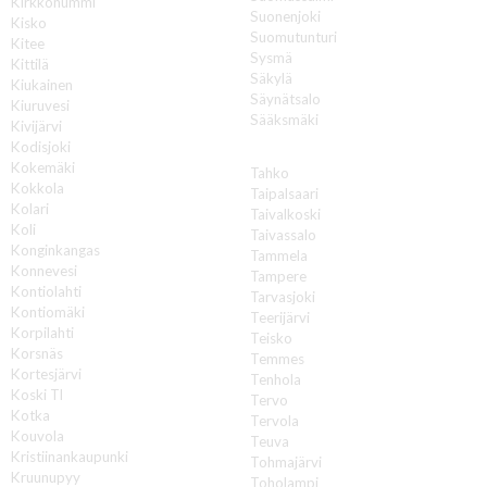
Kirkkonummi
Suonenjoki
Kisko
Suomutunturi
Kitee
Sysmä
Kittilä
Säkylä
Kiukainen
Säynätsalo
Kiuruvesi
Sääksmäki
Kivijärvi
Kodisjoki
T
Kokemäki
Tahko
Kokkola
Taipalsaari
Kolari
Taivalkoski
Koli
Taivassalo
Konginkangas
Tammela
Konnevesi
Tampere
Kontiolahti
Tarvasjoki
Kontiomäki
Teerijärvi
Korpilahti
Teisko
Korsnäs
Temmes
Kortesjärvi
Tenhola
Koski Tl
Tervo
Kotka
Tervola
Kouvola
Teuva
Kristiinankaupunki
Tohmajärvi
Kruunupyy
Toholampi