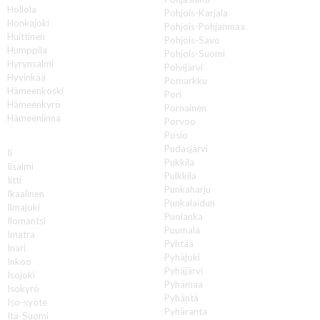
Hollola
Pohjois-Karjala
Honkajoki
Pohjois-Pohjanmaa
Huittinen
Pohjois-Savo
Humppila
Pohjois-Suomi
Hyrynsalmi
Polvijärvi
Hyvinkää
Pomarkku
Hämeenkoski
Pori
Hämeenkyrö
Pornainen
Hämeenlinna
Porvoo
Posio
I
Pudasjärvi
Ii
Pukkila
Iisalmi
Pulkkila
Iitti
Punkaharju
Ikaalinen
Punkalaidun
Ilmajoki
Puolanka
Ilomantsi
Puumala
Imatra
Pyhtää
Inari
Pyhäjoki
Inkoo
Pyhäjärvi
Isojoki
Pyhämaa
Isokyrö
Pyhäntä
Iso-syöte
Pyhäranta
Itä-Suomi