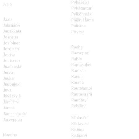
Pyhäselkä
Ivalo
Pyhätunturi
J
Pylkönmäki
Jaala
Päijät-Häme
Jalasjärvi
Pälkäne
Janakkala
Pöytyä
Joensuu
R
Jokioinen
Raahe
Joroinen
Raasepori
Joutsa
Raisio
Joutseno
Rantasalmi
Juankoski
Rantsila
Jurva
Ranua
Juuka
Rauma
Juupajoki
Rautalampi
Juva
Rautavaara
Jyväskylä
Rautjärvi
Jämijärvi
Reisjärvi
Jämsä
Renko
Jämsänkoski
Riihimäki
Järvenpää
Riistavesi
K
Ristiina
Kaarina
Ristijärvi