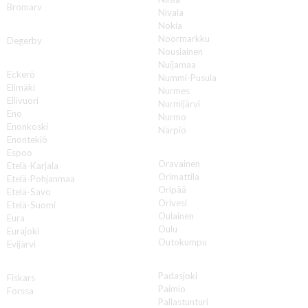
Bromarv
Nivala
Nokia
D
Noormarkku
Degerby
Nousiainen
E
Nuijamaa
Eckerö
Nummi-Pusula
Elimäki
Nurmes
Ellivuori
Nurmijärvi
Eno
Nurmo
Enonkoski
Närpiö
Enontekiö
O
Espoo
Oravainen
Etelä-Karjala
Orimattila
Etelä-Pohjanmaa
Oripää
Etelä-Savo
Orivesi
Etelä-Suomi
Oulainen
Eura
Oulu
Eurajoki
Outokumpu
Evijärvi
P
F
Padasjoki
Fiskars
Paimio
Forssa
Pallastunturi