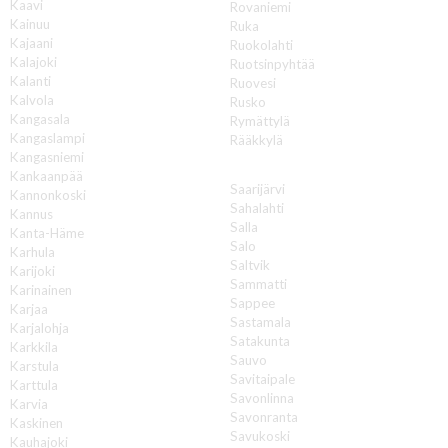
Kaavi
Rovaniemi
Kainuu
Ruka
Kajaani
Ruokolahti
Kalajoki
Ruotsinpyhtää
Kalanti
Ruovesi
Kalvola
Rusko
Kangasala
Rymättylä
Kangaslampi
Rääkkylä
Kangasniemi
S
Kankaanpää
Saarijärvi
Kannonkoski
Sahalahti
Kannus
Salla
Kanta-Häme
Salo
Karhula
Saltvik
Karijoki
Sammatti
Karinainen
Sappee
Karjaa
Sastamala
Karjalohja
Satakunta
Karkkila
Sauvo
Karstula
Savitaipale
Karttula
Savonlinna
Karvia
Savonranta
Kaskinen
Savukoski
Kauhajoki