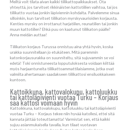
Meiltä voit tilata aivan kaikki tiilikattopaikkaukset. Ota
yhteyttä, jos tarvitset rikkinäisten kattotiilien vaihtoa, tai jos
tiilikatto vuotaa jonkin läpiviennin kohdalta. Palvelemme sinua
silloinkin, kun tarvitset tiilikaton myrskyvaurioiden korjausta.
Kenties myrsky on irrottanut harjatiilen, reunatiilen tai jonkin
muun kattotiilen? Ehkä puu on kaatunut tiilikaton päälle?
Anna meidän auttaa!
Tiilikaton korjaus Turussa onnistuu aina yhtä hyvin, koska
urakka suunnitellaan jo etukäteen. Mitä paremmin
katonkorjausurakka on suunniteltu, sitä sujuvammin se voi
edetä! Toki onnistuneesta lopputuloksesta voidaan kiittää
myös harjaantuneita tiilikattoammattilaisiamme, jotka ovat
valmiita ahertamaan saadakseen tiilikattosi ensiluokkaiseen
kuntoon.
Kattoikkuna, kattovalokupu, kattoluukku
tai kattoläpivienti vuotaa Turku – Korjaus
saa kattosi voimaan hyvin
Kattoikkuna, kattovalokupu, kattoluukku tai kattoläpivienti
vuotaa Turku – Korjaus tekee niin hyvää katollesi, ettei sitä
kannata jättää toteuttamatta! Varmistat sen, että kaikki
sujuu asianmukaisella tavalla, kun tilaat vuotavan