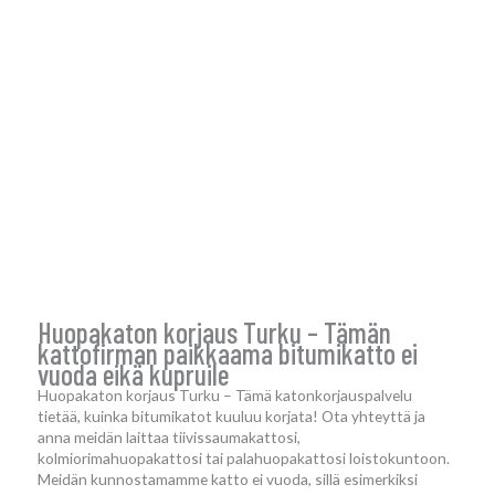
Huopakaton korjaus Turku – Tämän
kattofirman paikkaama bitumikatto ei
vuoda eikä kupruile
Huopakaton korjaus Turku – Tämä katonkorjauspalvelu
tietää, kuinka bitumikatot kuuluu korjata! Ota yhteyttä ja
anna meidän laittaa tiivissaumakattosi,
kolmiorimahuopakattosi tai palahuopakattosi loistokuntoon.
Meidän kunnostamamme katto ei vuoda, sillä esimerkiksi