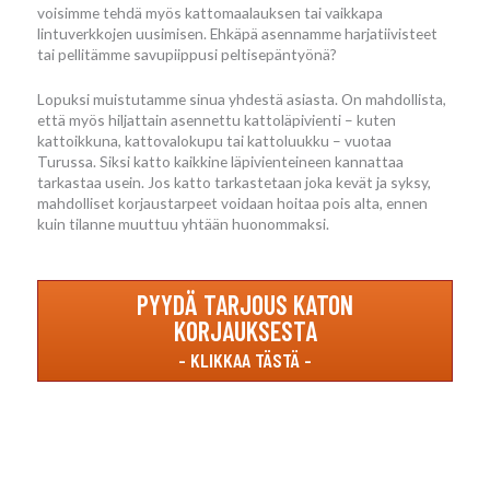
voisimme tehdä myös kattomaalauksen tai vaikkapa
lintuverkkojen uusimisen. Ehkäpä asennamme harjatiivisteet
tai pellitämme savupiippusi peltisepäntyönä?
Lopuksi muistutamme sinua yhdestä asiasta. On mahdollista,
että myös hiljattain asennettu kattoläpivienti – kuten
kattoikkuna, kattovalokupu tai kattoluukku – vuotaa
Turussa. Siksi katto kaikkine läpivienteineen kannattaa
tarkastaa usein. Jos katto tarkastetaan joka kevät ja syksy,
mahdolliset korjaustarpeet voidaan hoitaa pois alta, ennen
kuin tilanne muuttuu yhtään huonommaksi.
PYYDÄ TARJOUS KATON
KORJAUKSESTA