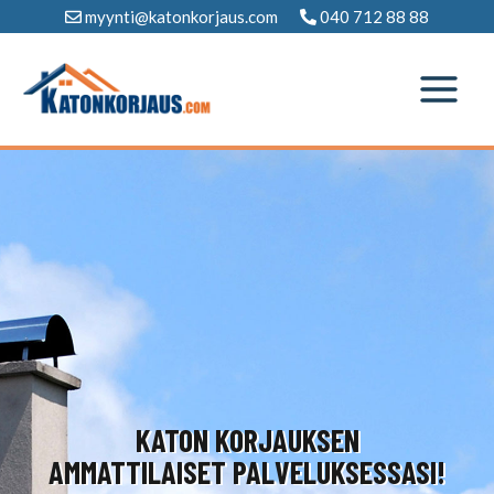
Siirry
myynti@katonkorjaus.com
040 712 88 88
sisältöön
KATON KORJAUKSEN
AMMATTILAISET PALVELUKSESSASI!