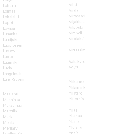
Vihti
Lohtaja
Viiala
Loimaa
Viitasaari
Lokalahti
Viljakkala
Loppi
Vilppula
Loviisa
Vimpeli
Luhanka
Virolahti
Lumijoki
Virrat
Luopioinen
Virtasalmi
Luosto
Vuokatti
Luoto
Vähäkyrö
Luumäki
Vöyri
Luvia
Längelmäki
Y
Länsi-Suomi
Ylihärmä
Ylikiiminki
M
Ylistaro
Maalahti
Ylitornio
Maaninka
Ylivieska
Maksamaa
Ylläs
Marttila
Ylämaa
Masku
Yläne
Mellilä
Ylöjärvi
Merijärvi
Ypäjä
Merikarvia