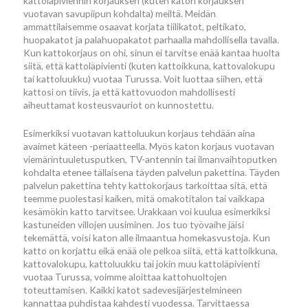
kattoläpiviennin korjauksen (kuten katon korjauksen
vuotavan savupiipun kohdalta) meiltä. Meidän
ammattilaisemme osaavat korjata tiilikatot, peltikato,
huopakatot ja palahuopakatot parhaalla mahdollisella tavalla.
Kun kattokorjaus on ohi, sinun ei tarvitse enää kantaa huolta
siitä, että kattoläpivienti (kuten kattoikkuna, kattovalokupu
tai kattoluukku) vuotaa Turussa. Voit luottaa siihen, että
kattosi on tiivis, ja että kattovuodon mahdollisesti
aiheuttamat kosteusvauriot on kunnostettu.
Esimerkiksi vuotavan kattoluukun korjaus tehdään aina
avaimet käteen -periaatteella. Myös katon korjaus vuotavan
viemärintuuletusputken, TV-antennin tai ilmanvaihtoputken
kohdalta etenee tällaisena täyden palvelun pakettina. Täyden
palvelun pakettina tehty kattokorjaus tarkoittaa sitä, että
teemme puolestasi kaiken, mitä omakotitalon tai vaikkapa
kesämökin katto tarvitsee. Urakkaan voi kuulua esimerkiksi
kastuneiden villojen uusiminen. Jos tuo työvaihe jäisi
tekemättä, voisi katon alle ilmaantua homekasvustoja. Kun
katto on korjattu eikä enää ole pelkoa siitä, että kattoikkuna,
kattovalokupu, kattoluukku tai jokin muu kattoläpivienti
vuotaa Turussa, voimme aloittaa kattohuoltojen
toteuttamisen. Kaikki katot sadevesijärjestelmineen
kannattaa puhdistaa kahdesti vuodessa. Tarvittaessa