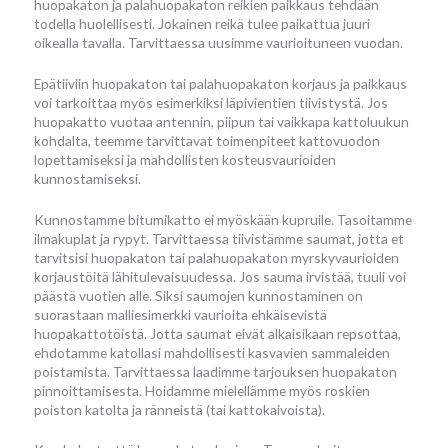
huopakaton ja palahuopakaton reikien paikkaus tehdään
todella huolellisesti. Jokainen reikä tulee paikattua juuri
oikealla tavalla. Tarvittaessa uusimme vaurioituneen vuodan.
Epätiiviin huopakaton tai palahuopakaton korjaus ja paikkaus
voi tarkoittaa myös esimerkiksi läpivientien tiivistystä. Jos
huopakatto vuotaa antennin, piipun tai vaikkapa kattoluukun
kohdalta, teemme tarvittavat toimenpiteet kattovuodon
lopettamiseksi ja mahdollisten kosteusvaurioiden
kunnostamiseksi.
Kunnostamme bitumikatto ei myöskään kupruile. Tasoitamme
ilmakuplat ja rypyt. Tarvittaessa tiivistämme saumat, jotta et
tarvitsisi huopakaton tai palahuopakaton myrskyvaurioiden
korjaustöitä lähitulevaisuudessa. Jos sauma irvistää, tuuli voi
päästä vuotien alle. Siksi saumojen kunnostaminen on
suorastaan malliesimerkki vaurioita ehkäisevistä
huopakattotöistä. Jotta saumat eivät alkaisikaan repsottaa,
ehdotamme katollasi mahdollisesti kasvavien sammaleiden
poistamista. Tarvittaessa laadimme tarjouksen huopakaton
pinnoittamisesta. Hoidamme mielellämme myös roskien
poiston katolta ja ränneistä (tai kattokaivoista).