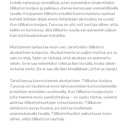
todella taitavia ja täsmällisiä, joten esimerkiksi omakotitalon
tiilikaton korjaus ja paikkaus etenee kerrassaan esimerkillisellä
tavalla. Korjaamme tiilikattosi kaikki kunnostamista vaativat
kohdat (mitään ehjää emme tietenkään ala korjata tai uusia).
Kun tiilikaton korjaus Turussa on ohi, voit luottaa siihen, että
kaikki on kunnossa, eikä tiilikatto vuoda sen paremmin piipun
kuin kattoluukunkaan kohdalta.
Muistamme tarkastaa myös sen, tarvitsetko tiilikaton
aluskatteen korjausta. Aluskatteesta on paljon hyötyä, jos se
vain on ehjä. Sekin on tärkeää, että aluskate on asennettu
oikein. Se ei saa esimerkiksi roikkua liian löysällä, koska silloin
se kerää vettä. (Se ei saa olla liian kireälläkään, jottei se repeä.)
Tarvittaessa kunnostamme aluskatteen. Tiilikaton korjaus
Turussa voi täydentyä myös lahovaurioiden kunnostamisella
ja märkien eristeiden uusimisella. Kun tiilikaton korjaustyöt –
joita teemme myös saarikohteissa – on saatu tehtyä, voimme
aloittaa tiilikattohuoltojen toteuttamisen. Tiilikaton
yleiskunto pysyy hyvänä, jos kattoa huolletaan
asianmukaisella tavalla. Tiilikattohuollot vaikuttavat myös
siihen, miltä tiilikattosi näyttää.