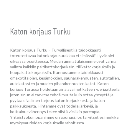
Katon korjaus Turku
Katon korjaus Turku – Turvallisesti ja taidokkaasti
toteutettavaa katonkorjausurakkaa etsimässä? Hyvä: olet
oikeassa osoitteessa. Meidän ammattilaisemme ovat varma
valinta kaikkiin peltikattokorjauksiin, tiilikattokorjauksiin ja
huopakattokorjauksiin. Kunnostamme taidokkaasti
omakotitalojen, kesämökkien, saunarakennusten, autotallien,
autokatosten ja muiden piharakennusten katot. Katon
korjaus Turussa hoidetaan aina avaimet käteen -periaatteella,
joten sinun ei tarvitse tehdä muuta kuin ottaa yhteyttä ja
pyytää oivallinen tarjous katon korjauksesta ja katon
paikkauksesta. Hintamme ovat todella järkeviä, ja
kotitalousvähennys tekee niistä vieläkin parempia.
Yhteistyökumppanimme on apunasi, jos tarvitset esimerkiksi
myrskyvaurioiden korjaukselle rahoitusta.