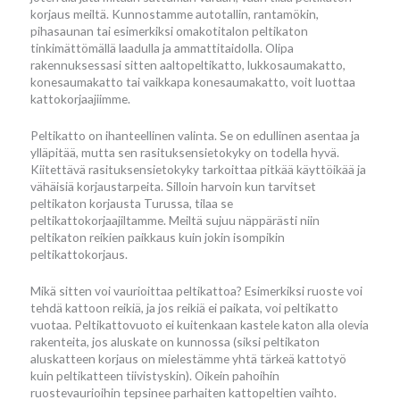
korjaus meiltä. Kunnostamme autotallin, rantamökin,
pihasaunan tai esimerkiksi omakotitalon peltikaton
tinkimättömällä laadulla ja ammattitaidolla. Olipa
rakennuksessasi sitten aaltopeltikatto, lukkosaumakatto,
konesaumakatto tai vaikkapa konesaumakatto, voit luottaa
kattokorjaajiimme.
Peltikatto on ihanteellinen valinta. Se on edullinen asentaa ja
ylläpitää, mutta sen rasituksensietokyky on todella hyvä.
Kiitettävä rasituksensietokyky tarkoittaa pitkää käyttöikää ja
vähäisiä korjaustarpeita. Silloin harvoin kun tarvitset
peltikaton korjausta Turussa, tilaa se
peltikattokorjaajiltamme. Meiltä sujuu näppärästi niin
peltikaton reikien paikkaus kuin jokin isompikin
peltikattokorjaus.
Mikä sitten voi vaurioittaa peltikattoa? Esimerkiksi ruoste voi
tehdä kattoon reikiä, ja jos reikiä ei paikata, voi peltikatto
vuotaa. Peltikattovuoto ei kuitenkaan kastele katon alla olevia
rakenteita, jos aluskate on kunnossa (siksi peltikaton
aluskatteen korjaus on mielestämme yhtä tärkeä kattotyö
kuin peltikatteen tiivistyskin). Oikein pahoihin
ruostevaurioihin tepsinee parhaiten kattopeltien vaihto.