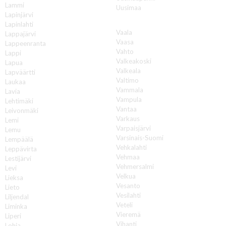
Lammi
Uusimaa
Lapinjärvi
V
Lapinlahti
Vaala
Lappajärvi
Vaasa
Lappeenranta
Vahto
Lappi
Valkeakoski
Lapua
Valkeala
Lapväärtti
Valtimo
Laukaa
Vammala
Lavia
Vampula
Lehtimäki
Vantaa
Leivonmäki
Varkaus
Lemi
Varpaisjärvi
Lemu
Varsinais-Suomi
Lempäälä
Vehkalahti
Leppävirta
Vehmaa
Lestijärvi
Vehmersalmi
Levi
Velkua
Lieksa
Vesanto
Lieto
Vesilahti
Liljendal
Veteli
Liminka
Vieremä
Liperi
Vihanti
Lohja