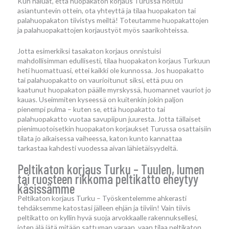
Kun haluat, että huopakaton korjaus Turussa hoituu
asiantuntevin ottein, ota yhteyttä ja tilaa huopakaton tai
palahuopakaton tiivistys meiltä! Toteutamme huopakattojen
ja palahuopakattojen korjaustyöt myös saarikohteissa.
Jotta esimerkiksi tasakaton korjaus onnistuisi
mahdollisimman edullisesti, tilaa huopakaton korjaus Turkuun
heti huomattuasi, ettei kaikki ole kunnossa. Jos huopakatto
tai palahuopakatto on vaurioitunut siksi, että puu on
kaatunut huopakaton päälle myrskyssä, huomannet vauriot jo
kauas. Useimmiten kyseessä on kuitenkin jokin paljon
pienempi pulma – kuten se, että huopakatto tai
palahuopakatto vuotaa savupiipun juuresta. Jotta tällaiset
pienimuotoisetkin huopakaton korjaukset Turussa osattaisiin
tilata jo aikaisessa vaiheessa, katon kunto kannattaa
tarkastaa kahdesti vuodessa aivan lähietäisyydeltä.
Peltikaton korjaus Turku – Tuulen, lumen
tai ruosteen rikkoma peltikatto eheytyy
käsissämme
Peltikaton korjaus Turku – Työskentelemme ahkerasti
tehdäksemme katostasi jälleen ehjän ja tiiviin! Vain tiivis
peltikatto on kyllin hyvä suoja arvokkaalle rakennuksellesi,
joten älä jätä mitään sattuman varaan, vaan tilaa peltikaton