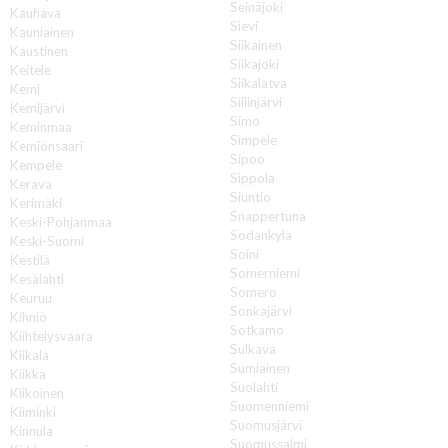
Seinäjoki
Kauhava
Sievi
Kauniainen
Siikainen
Kaustinen
Siikajoki
Keitele
Siikalatva
Kemi
Siilinjärvi
Kemijärvi
Simo
Keminmaa
Simpele
Kemiönsaari
Sipoo
Kempele
Sippola
Kerava
Siuntio
Kerimäki
Snappertuna
Keski-Pohjanmaa
Sodankylä
Keski-Suomi
Soini
Kestilä
Somerniemi
Kesälahti
Somero
Keuruu
Sonkajärvi
Kihniö
Sotkamo
Kiihtelysvaara
Sulkava
Kiikala
Sumiainen
Kiikka
Suolahti
Kiikoinen
Suomenniemi
Kiiminki
Suomusjärvi
Kinnula
Suomussalmi