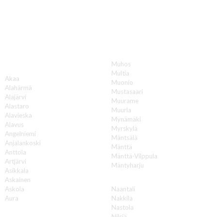
Katon korjauksia luotettavasti koko Suomen
alueella!
Muhos
A
Multia
Akaa
Muonio
Alahärmä
Mustasaari
Alajärvi
Muurame
Alastaro
Muurla
Alavieska
Mynämäki
Alavus
Myrskylä
Angelniemi
Mäntsälä
Anjalankoski
Mänttä
Anttola
Mänttä-Vilppula
Artjärvi
Mäntyharju
Asikkala
N
Askainen
Askola
Naantali
Aura
Nakkila
Nastola
B
Nilsiä