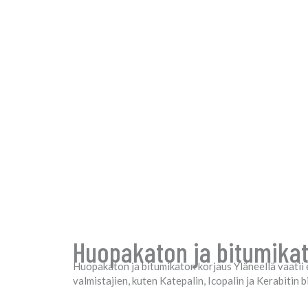
Huopakaton ja bitumikato
Huopakaton ja bitumikaton korjaus Yläneellä vaatii e
valmistajien, kuten Katepalin, Icopalin ja Kerabiti