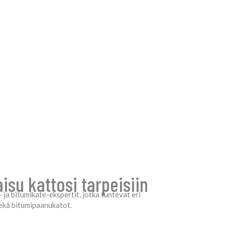
su kattosi tarpeisiin
ja bitumikate-ekspertit, jotka tuntevat eri
sekä bitumipaanukatot.