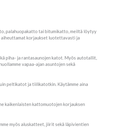
to, palahuopakatto tai bitumikatto, meiltä löytyy
aiheuttamat korjaukset luotettavasti ja
 piha- ja rantasaunojen katot. Myös autotallit,
si huollamme vapaa-ajan asuntojen sekä
in peltikatot ja tiilikatotkin. Käytämme aina
mme kaikenlaisten kattomuotojen korjauksen
me myös aluskatteet, jiirit sekä läpivientien