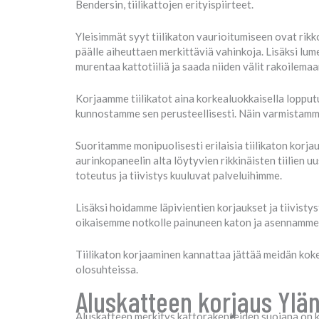
Bendersin, tiilikattojen erityispiirteet.
Yleisimmät syyt tiilikaton vaurioitumiseen ovat rikkoo
päälle aiheuttaen merkittäviä vahinkoja. Lisäksi lu
murentaa kattotiiliä ja saada niiden välit rakoilemaa
Korjaamme tiilikatot aina korkealuokkaisella lopput
kunnostamme sen perusteellisesti. Näin varmistamme
Suoritamme monipuolisesti erilaisia tiilikaton korja
aurinkopaneelin alta löytyvien rikkinäisten tiilien
toteutus ja tiivistys kuuluvat palveluihimme.
Lisäksi hoidamme läpivientien korjaukset ja tiivist
oikaisemme notkolle painuneen katon ja asennamme t
Tiilikaton korjaaminen kannattaa jättää meidän kok
olosuhteissa.
Aluskatteen korjaus Ylä
Aluskatteen merkitys kattorakenteiden suojana on ki