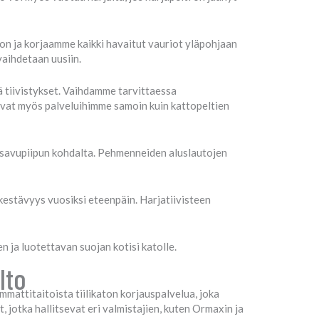
n ja korjaamme kaikki havaitut vauriot yläpohjaan
vaihdetaan uusiin.
ä tiivistykset. Vaihdamme tarvittaessa
uvat myös palveluihimme samoin kuin kattopeltien
 savupiipun kohdalta. Pehmenneiden aluslautojen
kestävyys vuosiksi eteenpäin. Harjatiivisteen
 ja luotettavan suojan kotisi katolle.
lto
mattitaitoista tiilikaton korjauspalvelua, joka
, jotka hallitsevat eri valmistajien, kuten Ormaxin ja