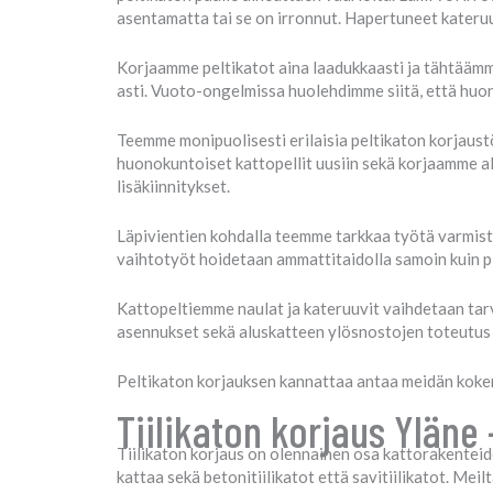
asentamatta tai se on irronnut. Hapertuneet kateruu
Korjaamme peltikatot aina laadukkaasti ja tähtäämm
asti. Vuoto-ongelmissa huolehdimme siitä, että huon
Teemme monipuolisesti erilaisia peltikaton korjaust
huonokuntoiset kattopellit uusiin sekä korjaamme a
lisäkiinnitykset.
Läpivientien kohdalla teemme tarkkaa työtä varmist
vaihtotyöt hoidetaan ammattitaidolla samoin kuin p
Kattopeltiemme naulat ja kateruuvit vaihdetaan tarv
asennukset sekä aluskatteen ylösnostojen toteutus
Peltikaton korjauksen kannattaa antaa meidän kokene
Tiilikaton korjaus Yläne
Tiilikaton korjaus on olennainen osa kattorakenteide
kattaa sekä betonitiilikatot että savitiilikatot. Mei