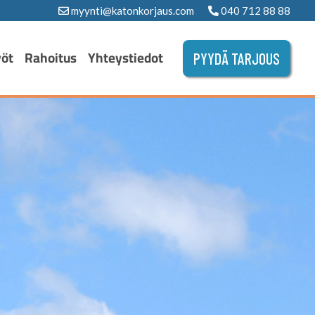
myynti@katonkorjaus.com
040 712 88 88
yöt
Rahoitus
Yhteystiedot
PYYDÄ TARJOUS