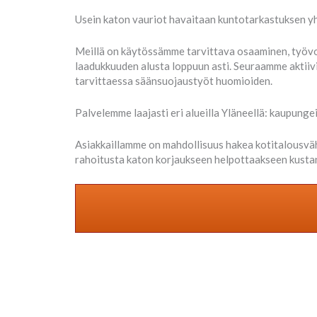
Usein katon vauriot havaitaan kuntotarkastuksen yh
Meillä on käytössämme tarvittava osaaminen, työvoim
laadukkuuden alusta loppuun asti. Seuraamme aktiiv
tarvittaessa säänsuojaustyöt huomioiden.
Palvelemme laajasti eri alueilla Yläneellä: kaupungei
Asiakkaillamme on mahdollisuus hakea kotitalousvä
rahoitusta katon korjaukseen helpottaakseen kustan