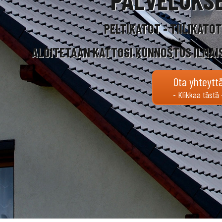
PELTIKATOT - TIILIKATO
ALOITETAAN KATTOSI KUNNOSTUS ILMAI
Ota yhteytt