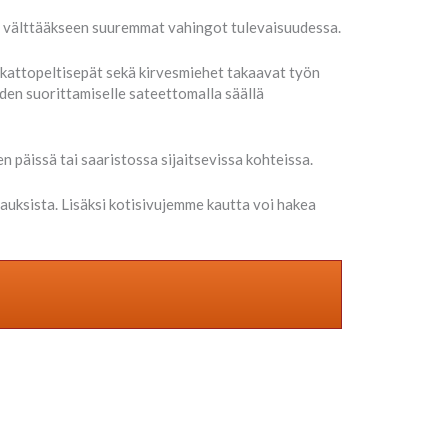
ti välttääkseen suuremmat vahingot tulevaisuudessa.
, kattopeltisepät sekä kirvesmiehet takaavat työn
en suorittamiselle sateettomalla säällä
n päissä tai saaristossa sijaitsevissa kohteissa.
ksista. Lisäksi kotisivujemme kautta voi hakea