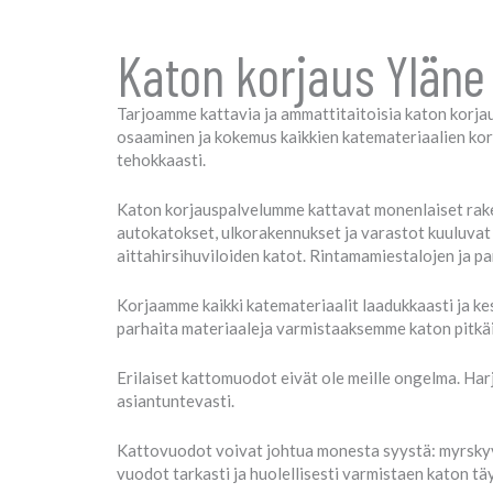
Katon korjaus Yläne
Tarjoamme kattavia ja ammattitaitoisia katon korjaus
osaaminen ja kokemus kaikkien katemateriaalien ko
tehokkaasti.
Katon korjauspalvelumme kattavat monenlaiset rake
autokatokset, ulkorakennukset ja varastot kuuluvat 
aittahirsihuviloiden katot. Rintamamiestalojen ja p
Korjaamme kaikki katemateriaalit laadukkaasti ja ke
parhaita materiaaleja varmistaaksemme katon pitkä
Erilaiset kattomuodot eivät ole meille ongelma. Har
asiantuntevasti.
Kattovuodot voivat johtua monesta syystä: myrskyvau
vuodot tarkasti ja huolellisesti varmistaen katon täy