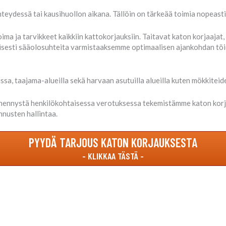
teydessä tai kausihuollon aikana. Tällöin on tärkeää toimia nopeas
a ja tarvikkeet kaikkiin kattokorjauksiin. Taitavat katon korjaajat
isesti sääolosuhteita varmistaaksemme optimaalisen ajankohdan töid
ssa, taajama-alueilla sekä harvaan asutuilla alueilla kuten mökkiteide
hennystä henkilökohtaisessa verotuksessa tekemistämme katon korjau
nusten hallintaa.
PYYDÄ TARJOUS KATON KORJAUKSESTA