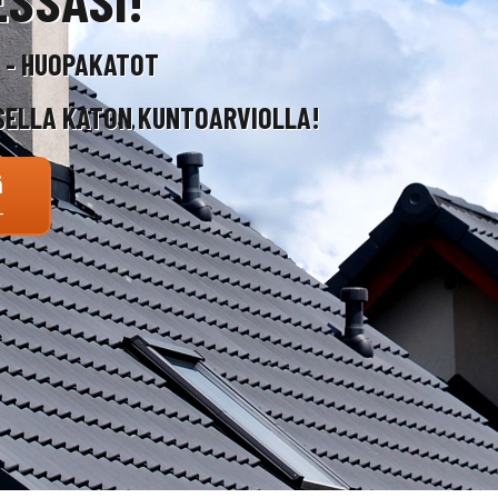
T - HUOPAKATOT
SELLA KATON KUNTOARVIOLLA!
ä