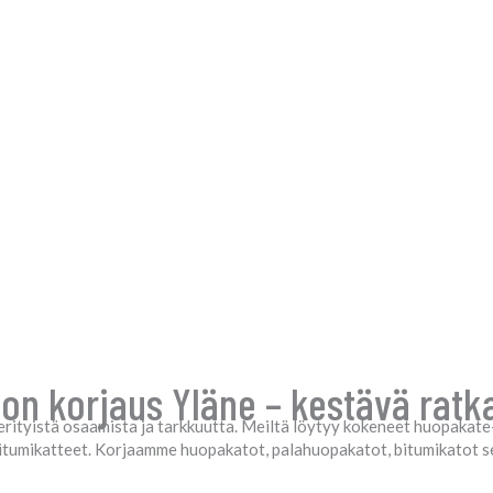
n korjaus Yläne – kestävä ratkai
rityistä osaamista ja tarkkuutta. Meiltä löytyy kokeneet huopakate- 
n bitumikatteet. Korjaamme huopakatot, palahuopakatot, bitumikatot 