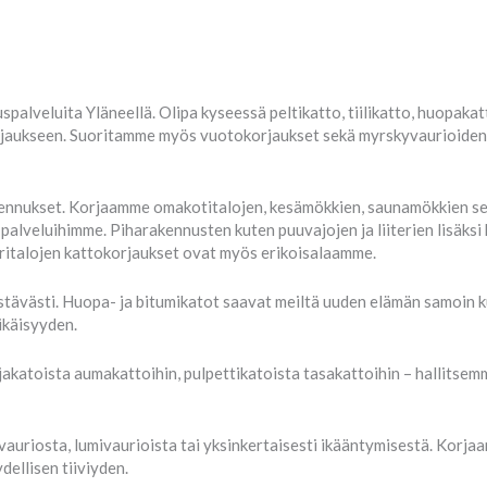
palveluita Yläneellä. Olipa kyseessä peltikatto, tiilikatto, huopakat
rjaukseen. Suoritamme myös vuotokorjaukset sekä myrskyvaurioiden 
nnukset. Korjaamme omakotitalojen, kesämökkien, saunamökkien sekä
palveluihimme. Piharakennusten kuten puuvajojen ja liiterien lisäk
aritalojen kattokorjaukset ovat myös erikoisalaamme.
stävästi. Huopa- ja bitumikatot saavat meiltä uuden elämän samoin ku
ikäisyyden.
jakatoista aumakattoihin, pulpettikatoista tasakattoihin – hallitse
riosta, lumivaurioista tai yksinkertaisesti ikääntymisestä. Korjaam
dellisen tiiviyden.