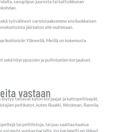
hdalta, savupiipun juuresta tai kattoikkunan
tokohdan.
 sekä työvälineet varmistaaksemme ensiluokkaisen
uonokuntoista jää katon alle muhimaan.
arikohteisiin Yläneellä. Meillä on kokemusta
t sekä höyrypussien ja pullistumien korjaukset.
teita vastaan
löytyy taitavat katon korjaajat ja kattopeltisepät,
mistajien peltikatot, kuten Ruukki, Weckman, Rannila,
peltejä tai peltilistoja, tai puu saattaa kaatua
to voi myös vuotaa harjalta, jos harjapelti on jäänyt