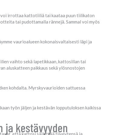
voi irrottaa kattotiiliä tai kaataa puun tiilikaton
tuotteita tai pudottamalla rännejä. Sammal voi myös
äymme vaurioalueen kokonaisvaltaisesti läpi ja
ien vaihto sekä lapetikkaan, kattosillan tai
avan aluskatteen paikkaus sekä ylösnostojen
putken kohdalta. Myrskyvaurioiden sattuessa
aan työn jäljen ja kestävän lopputuloksen kaikissa
n ja kestävyyden
vat, että kattosi säilyttää tiiveytensä ja