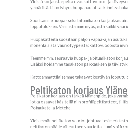
Yleisiä korjaustarpeita ovat kattovuoto- ja tiiveys
ympäriltä. Liian lyhyet huopanaulat tai kiinnitysh
Suoritamme huopa- sekä bitumikaton korjaukset ain
lopputuloksen. Varmistamme myös, että kaikki vaurio
Huopakatteita suositaan paljon vapaa-ajan asutuksis
monenlaisista vauriotyypeistä: kattovuodoista myr
Teemme mm. seuraavia huopa- ja bitumikaton korjaust
Lisäksi hoidamme tasakaton paikkauksen ja tiivistyk
Kattoammattilaisemme takaavat kestävän lopputulokse
Peltikaton korjaus Yläne
Peltikaton korjaus on tärkeä toimenpide, joka varmi
jotka osaavat käsitellä niin profiilipeltikatteet, ti
Poimukate ja Metehe.
Yleisimmät peltikaton vauriot johtuvat esimerkiksi pe
peltikaton päälle aiheuttaen vaurioita. Lumi voi irro