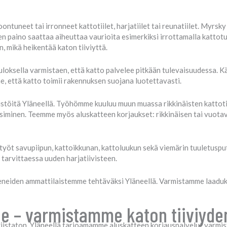
ntuneet tai irronneet kattotiilet, harjatiilet tai reunatiilet. Myrsky 
men paino saattaa aiheuttaa vaurioita esimerkiksi irrottamalla katto
n, mikä heikentää katon tiiviyttä.
uloksella varmistaen, että katto palvelee pitkään tulevaisuudessa. K
, että katto toimii rakennuksen suojana luotettavasti.
ustöitä Yläneellä. Työhömme kuuluu muun muassa rikkinäisten kattotiil
 uusiminen. Teemme myös aluskatteen korjaukset: rikkinäisen tai vuot
ystyöt savupiipun, kattoikkunan, kattoluukun sekä viemärin tuuletus
arvittaessa uuden harjatiivisteen.
eneiden ammattilaistemme tehtäväksi Yläneellä. Varmistamme laadukk
ne – varmistamme katon tiiviyde
istaton. Yläneellä tarjoamamme aluskatteen korjauspalvelut varmista