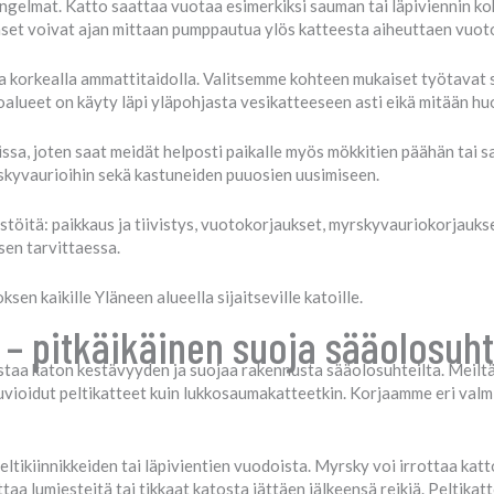
ongelmat. Katto saattaa vuotaa esimerkiksi sauman tai läpiviennin ko
akaset voivat ajan mittaan pumppautua ylös katteesta aiheuttaen vuo
a korkealla ammattitaidolla. Valitsemme kohteen mukaiset työtavat
alueet on käyty läpi yläpohjasta vesikatteeseen asti eikä mitään h
sa, joten saat meidät helposti paikalle myös mökkitien päähän tai sa
skyvaurioihin sekä kastuneiden puuosien uusimiseen.
öitä: paikkaus ja tiivistys, vuotokorjaukset, myrskyvauriokorjaukse
sen tarvittaessa.
n kaikille Yläneen alueella sijaitseville katoille.
 – pitkäikäinen suoja sääolosuh
staa katon kestävyyden ja suojaa rakennusta sääolosuhteilta. Meiltä 
ilikuvioidut peltikatteet kuin lukkosaumakatteetkin. Korjaamme eri val
ltikiinnikkeiden tai läpivientien vuodoista. Myrsky voi irrottaa katto
ttaa lumiesteitä tai tikkaat katosta jättäen jälkeensä reikiä. Peltikat