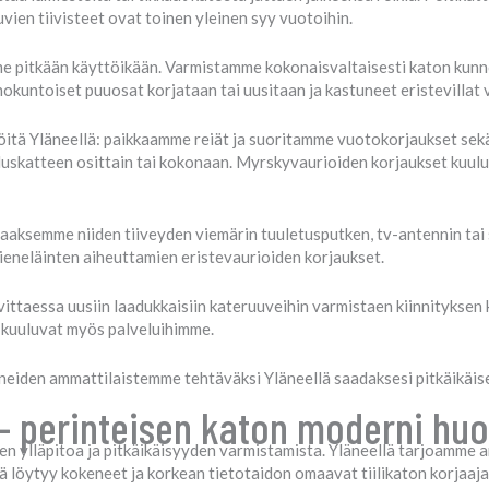
vien tiivisteet ovat toinen yleinen syy vuotoihin.
e pitkään käyttöikään. Varmistamme kokonaisvaltaisesti katon kunno
okuntoiset puuosat korjataan tai uusitaan ja kastuneet eristevillat 
öitä Yläneellä: paikkaamme reiät ja suoritamme vuotokorjaukset sek
luskatteen osittain tai kokonaan. Myrskyvaurioiden korjaukset kuul
aaksemme niiden tiiveyden viemärin tuuletusputken, tv-antennin tai
ieneläinten aiheuttamien eristevaurioiden korjaukset.
ittaessa uusiin laadukkaisiin kateruuveihin varmistaen kiinnityksen 
 kuuluvat myös palveluihimme.
iden ammattilaistemme tehtäväksi Yläneellä saadaksesi pitkäikäisen
 – perinteisen katon moderni huo
n ylläpitoa ja pitkäikäisyyden varmistamista. Yläneellä tarjoamme am
ltä löytyy kokeneet ja korkean tietotaidon omaavat tiilikaton korjaajat