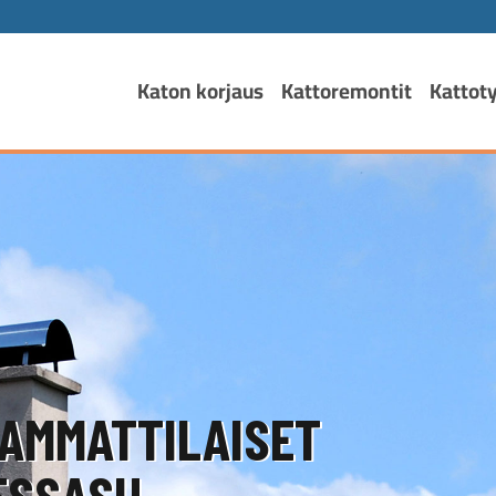
Katon korjaus
Kattoremontit
Kattot
AMMATTILAISET
SSASI!