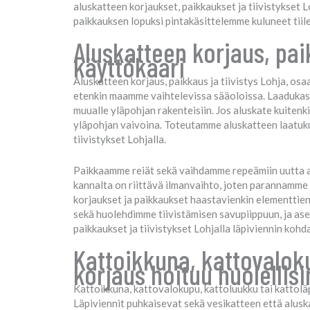
aluskatteen korjaukset, paikkaukset ja tiivistykset 
paikkauksen lopuksi pintakäsittelemme kuluneet tiil
Aluskatteen korjaus, paik
käyttökaari
Aluskatteen korjaus, paikkaus ja tiivistys Lohja, o
etenkin maamme vaihtelevissa sääoloissa. Laadukas ja
muualle yläpohjan rakenteisiin. Jos aluskate kuitenkin
yläpohjan vaivoina. Toteutamme aluskatteen laatuku
tiivistykset Lohjalla.
Paikkaamme reiät sekä vaihdamme repeämiin uutta alu
kannalta on riittävä ilmanvaihto, joten parannamme
korjaukset ja paikkaukset haastavienkin elementtien
sekä huolehdimme tiivistämisen savupiippuun, ja ase
paikkaukset ja tiivistykset Lohjalla läpiviennin ko
Kattoikkuna, kattovaloku
korjaus hoituu huolelli
Kattoikkuna, kattovalokupu, kattoluukku tai kattoläp
Läpiviennit puhkaisevat sekä vesikatteen että aluska