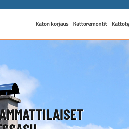
Katon korjaus
Kattoremontit
Kattot
AMMATTILAISET
SSASI!