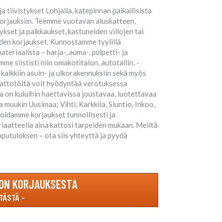
 tiivistykset Lohjalla, katepinnan paikallisista
korjauksiin. Teemme vuotavan aluskatteen,
kset ja paikkaukset, kastuneiden villojen tai
den korjaukset. Kunnostamme tyylillä
teriaalista – harja-, auma-, pulpetti- ja
me siististi niin omakotitalon, autotallin, -
kaikkiin asuin- ja ulkorakennuksiin sekä myös
 kattotöitä voit hyödyntää verotuksessa
a on kuluihin haettavissa joustavaa, luotettavaa
muukin Uusimaa; Vihti, Karkkila, Siuntio, Inkoo,
oidamme korjaukset tunnollisesti ja
iaatteella aina kattosi tarpeiden mukaan. Meiltä
pputuloksen – ota siis yhteyttä ja pyydä
ON KORJAUKSESTA