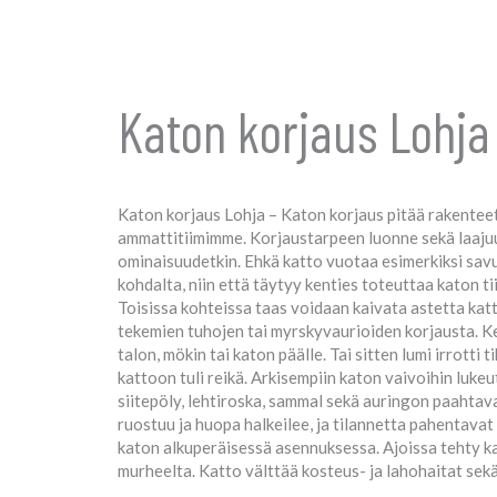
Katon korjaus Lohja
Katon korjaus Lohja – Katon korjaus pitää rakenteet
ammattitiimimme. Korjaustarpeen luonne sekä laajuu
ominaisuudetkin. Ehkä katto vuotaa esimerkiksi savup
kohdalta, niin että täytyy kenties toteuttaa katon ti
Toisissa kohteissa taas voidaan kaivata astetta ka
tekemien tuhojen tai myrskyvaurioiden korjausta. Ke
talon, mökin tai katon päälle. Tai sitten lumi irrotti t
kattoon tuli reikä. Arkisempiin katon vaivoihin lukeu
siitepöly, lehtiroska, sammal sekä auringon paahtava 
ruostuu ja huopa halkeilee, ja tilannetta pahentavat
katon alkuperäisessä asennuksessa. Ajoissa tehty k
murheelta. Katto välttää kosteus- ja lahohaitat sekä