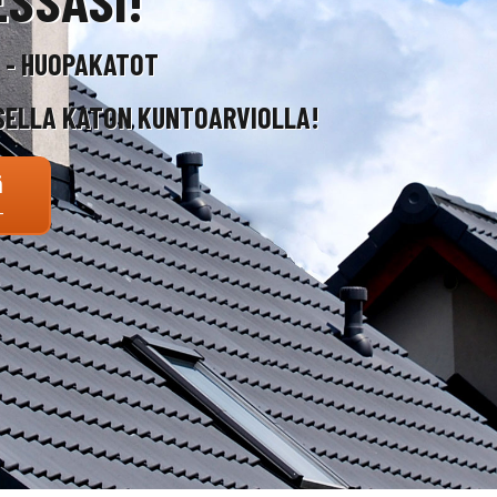
T - HUOPAKATOT
SELLA KATON KUNTOARVIOLLA!
ä