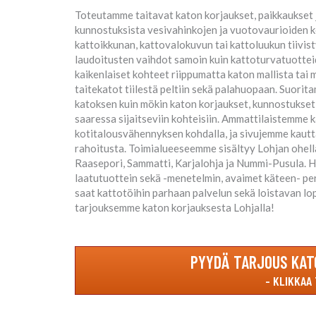
Toteutamme taitavat katon korjaukset, paikkaukset ja
kunnostuksista vesivahinkojen ja vuotovaurioiden 
kattoikkunan, kattovalokuvun tai kattoluukun tiivisty
laudoitusten vaihdot samoin kuin kattoturvatuottei
kaikenlaiset kohteet riippumatta katon mallista tai ma
taitekatot tiilestä peltiin sekä palahuopaan. Suoritam
katoksen kuin mökin katon korjaukset, kunnostukset 
saaressa sijaitseviin kohteisiin. Ammattilaistemme
kotitalousvähennyksen kohdalla, ja sivujemme kautt
rahoitusta. Toimialueeseemme sisältyy Lohjan ohella 
Raasepori, Sammatti, Karjalohja ja Nummi-Pusula. H
laatutuottein sekä -menetelmin, avaimet käteen- per
saat kattotöihin parhaan palvelun sekä loistavan lo
tarjouksemme katon korjauksesta Lohjalla!
PYYDÄ TARJOUS KAT