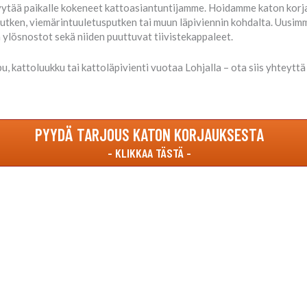
n pyytää paikalle kokeneet kattoasiantuntijamme. Hoidamme katon kor
utken, viemärintuuletusputken tai muun läpiviennin kohdalta. Uusimme
ylösnostot sekä niiden puuttuvat tiivistekappaleet.
, kattoluukku tai kattoläpivienti vuotaa Lohjalla – ota siis yhteyt
PYYDÄ TARJOUS KATON KORJAUKSESTA
luotettavasti koko Suomen aluee