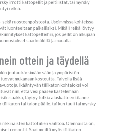
ky irrotti kattopellit ja peltilistat, tai myrsky
ntyi reikiä.
ian- sekä ruosteenpoistosta. Useimmissa kohteissa
ät luonteeltaan paikallisiksi. Mikäli reikä löytyy
iinnitykset kattopelteihin, jos pellit on alkujaan
 kunnostukset saarimökillä ja muualla
ein ottein ja täydellä
okin joutuu kärsimään sään ja ympäristön
ä tuovat mukanaan kosteutta. Talvella lisää
avuotoja. Ikääntyvän tiilikaton kohtaloksi voi
utuvat niin, että vesi pääsee kastelemaan
isiin saakka, täytyy tutkia aluskatteen tilanne –
iilikaton tai talon päälle, tai kun tuuli tai myrsky
ä rikkinäisten kattotiilien vaihtoa. Olennaista on,
iset remontit. Saat meiltä myös tiilikaton