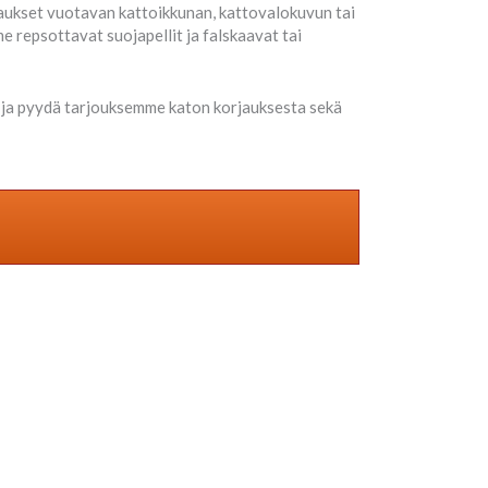
jaukset vuotavan kattoikkunan, kattovalokuvun tai
 repsottavat suojapellit ja falskaavat tai
tä ja pyydä tarjouksemme katon korjauksesta sekä
lla!