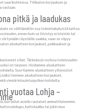
t saarikohteissa. Tiilikaton korjauksen ja
oa vastaan.
tona pitkä ja laadukas
luskate on välttämätön osa toimintakykyistä kattoa
steuden, ennen kuin se tiivistyy eristeisiin tai
se siirtymään räystäille saakka, vaan se viipyy
aton aluskatteen korjaukset, paikkaukset ja
 kastuneet villat. Tärkeässä roolissa toimivuuden
 vuoksi on tarpeen. Hoidamme aluskatteen
n kohdalta. Suoritamme aluskatteen ylösnostot
 Lisäksi teemme aluskatteen korjaukset,
 sekä viemärintuuletusputken kohdalta.
nti vuotaa Lohja –
amme
a, kun laitat asialle rautaiset ammattilaisemme.
 kattovalokupu, kattoluukku tai jokin muu