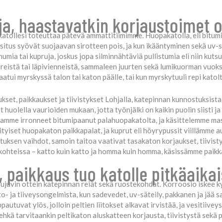
ja, haastavatkin korjaustoimet 
atollesi toteuttaa pätevä ammattitiimimme. Huopakatolla, eli bitumi
tus syövät suojaavan sirotteen pois, ja kun ikääntyminen sekä uv-sät
numia tai kupruja, joskus jopa silminnähtäviä pullistumia eli niin kut
iireistä tai läpivienneistä, sammaleen juurten sekä lumikuorman vuok
tui myrskyssä talon tai katon päälle, tai kun myrskytuuli repi katolta
set, paikkaukset ja tiivistykset Lohjalla, katepinnan kunnostuksist
t huolella vaurioiden mukaan, jotta työnjälki on kaikin puolin siisti 
imaamme irronneet bitumipaanut palahuopakatolta, ja käsittelemme m
yiset huopakaton paikkapalat, ja kuprut eli höyrypussit viillämme a
uksen vaihdot, samoin taitoa vaativat tasakaton korjaukset, tiivist
ohteissa – katto kuin katto ja homma kuin homma, käsissämme paikk
, paikkaus tuo katolle pitkäaika
ujuvin ottein katepinnan reiät sekä ruostekohdat. Korroosio iskee ky
o- ja tiiveysongelmista, kun sadevedet, uv-säteily, pakkanen ja jää 
autuvat ylös, jolloin peltien liitokset alkavat irvistää, ja vesitiivey
 ehkä tarvitaankin peltikaton aluskatteen korjausta, tiivistystä sekä