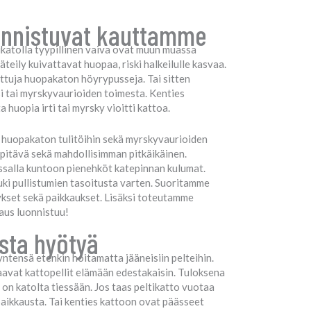
onnistuvat kauttamme
katolla tyypillinen vaiva ovat muun muassa
eily kuivattavat huopaa, riski halkeilulle kasvaa.
suttuja huopakaton höyrypusseja. Tai sitten
si tai myrskyvaurioiden toimesta. Kenties
 huopia irti tai myrsky vioitti kattoa.
a huopakaton tulitöihin sekä myrskyvaurioiden
ja pitävä sekä mahdollisimman pitkäikäinen.
assalla kuntoon pienehköt katepinnan kulumat.
uki pullistumien tasoitusta varten. Suoritamme
ykset sekä paikkaukset. Lisäksi toteutamme
aus luonnistuu!
ista hyötyä
ntensä etenkin hoitamatta jääneisiin pelteihin.
saavat kattopellit elämään edestakaisin. Tuloksena
s on katolta tiessään. Jos taas peltikatto vuotaa
 paikkausta. Tai kenties kattoon ovat päässeet