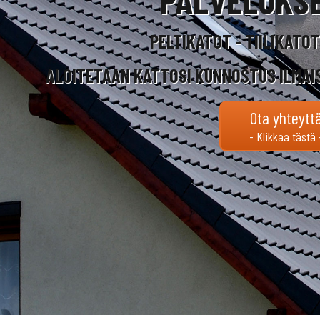
PELTIKATOT - TIILIKATO
ALOITETAAN KATTOSI KUNNOSTUS ILMAI
Ota yhteytt