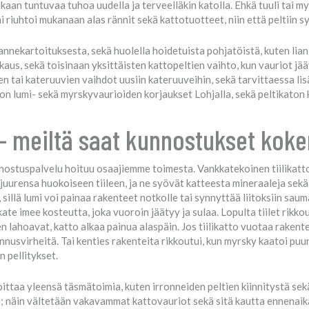
kaan tuntuvaa tuhoa uudella ja terveelläkin katolla. Ehkä tuuli tai myrs
mi riuhtoi mukanaan alas rännit sekä kattotuotteet, niin että peltiin sy
tilannekartoituksesta, sekä huolella hoidetuista pohjatöistä, kuten l
aus, sekä toisinaan yksittäisten kattopeltien vaihto, kun vauriot jääv
 tai kateruuvien vaihdot uusiin kateruuveihin, sekä tarvittaessa lisäk
ton lumi- sekä myrskyvaurioiden korjaukset Lohjalla, sekä peltikaton
 – meiltä saat kunnostukset koken
nnostuspalvelu hoituu osaajiemme toimesta. Vankkatekoinen tiilikatt
 juurensa huokoiseen tiileen, ja ne syövät katteesta mineraaleja sek
sillä lumi voi painaa rakenteet notkolle tai synnyttää liitoksiin saum
te imee kosteutta, joka vuoroin jäätyy ja sulaa. Lopulta tiilet rikko
n lahoavat, katto alkaa painua alaspäin. Jos tiilikatto vuotaa rakente
nnusvirheitä. Tai kenties rakenteita rikkoutui, kun myrsky kaatoi puun t
on pellitykset.
koittaa yleensä täsmätoimia, kuten irronneiden peltien kiinnitystä sek
n; näin vältetään vakavammat kattovauriot sekä sitä kautta ennenaika