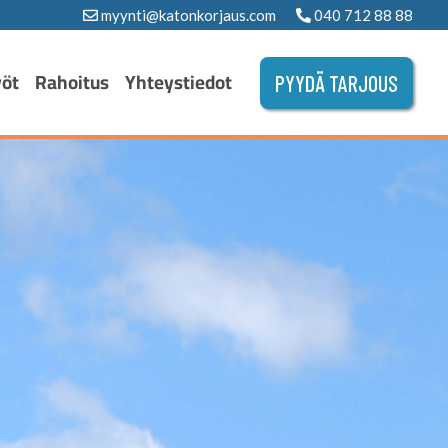
myynti@katonkorjaus.com
040 712 88 88
yöt
Rahoitus
Yhteystiedot
PYYDÄ TARJOUS