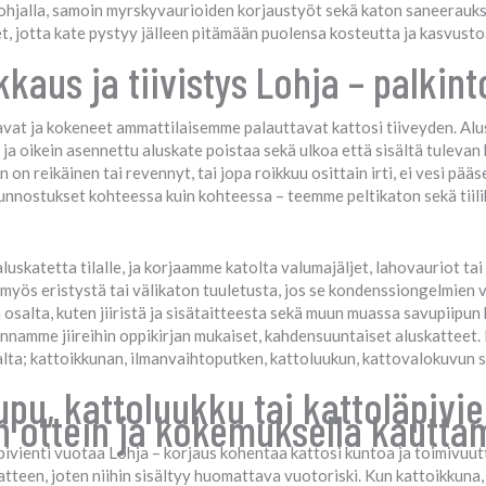
Lohjalla, samoin myrskyvaurioiden korjaustyöt sekä katon saneeraukse
et, jotta kate pystyy jälleen pitämään puolensa kosteutta ja kasvust
kaus ja tiivistys Lohja – palkin
saavat ja kokeneet ammattilaisemme palauttavat kattosi tiiveyden. A
 oikein asennettu aluskate poistaa sekä ulkoa että sisältä tulevan ko
 on reikäinen tai revennyt, tai jopa roikkuu osittain irti, ei vesi pää
nnostukset kohteessa kuin kohteessa – teemme peltikaton sekä tiilik
skatetta tilalle, ja korjaamme katolta valumajäljet, lahovauriot tai
 myös eristystä tai välikaton tuuletusta, jos se kondenssiongelmien
 osalta, kuten jiiristä ja sisätaitteesta sekä muun muassa savupiipu
nnamme jiireihin oppikirjan mukaiset, kahdensuuntaiset aluskatteet.
hdalta; kattoikkunan, ilmanvaihtoputken, kattoluukun, kattovalokuvun
pu, kattoluukku tai kattoläpivie
sin ottein ja kokemuksella kautt
ivienti vuotaa Lohja – korjaus kohentaa kattosi kuntoa ja toimivuutt
tteen, joten niihin sisältyy huomattava vuotoriski. Kun kattoikkuna,