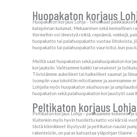
Huopakaton korjaus Loh
Huopakaton korjaus Lohja – tehokkaat paikkaukset k
katepinnan kulumat. Mekaaninen sekä kemiallinen rasi
Kermeihin voi ilmestyä reikiä, repeämiä, vekkejä, pai
huopakatto tai palahuopakatto vuotaa liitoksista, j
huopakatto tai palahuopakatto vaurioitui, kun puu kaa
Meiltä saat huopakaton sekä palahuopakaton korjauk
korjauksiin. Valitsemme kaikki tarveaineet ja työkalu
Tiivistämme aukeilleet tai halkeilleet saumat ja li
Isompiin vauriokohtiin mitoitamme ja asennamme erit
Lohjalla myös huopakaton alushuovan ja umpilaudoit
huopakaton sekä palahuopakaton korjaustyöt saarik
Peltikaton korjaus Lohja
Peltikaton korjaus Lohja – paikkaamme kokenein ja s
Kuitenkin myös hyvin huollettu katto voi kärsiä vuot
tästä kiinnikkeet löystyvät ja peltikaton naulat pumpp
rakenteisiin, on paras katsastaa yläpohjan tilanne –