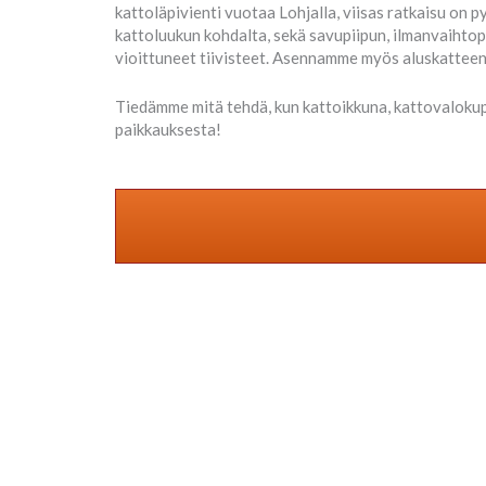
kattoläpivienti vuotaa Lohjalla, viisas ratkaisu o
kattoluukun kohdalta, sekä savupiipun, ilmanvaihtop
vioittuneet tiivisteet. Asennamme myös aluskatteen 
Tiedämme mitä tehdä, kun kattoikkuna, kattovalokupu
paikkauksesta!
Katon korjauksia 