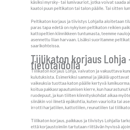
käsiksi myrsky- tai lumivauriot, jotka voivat saada ai
kaatoi puun peltikaton tai talon päälle. Tai sitten lu
Peltikaton korjaus ja tiivistys Lohjalla aloitetaan 
paras tapa edetä on nykyisen peltikaton reikien paikk
kattopeltien kiinnikkeen tuntumasta, teemme naulojen
asennettu liian harvaan. Lisäksi suoritamme peltika
saarikohteissa.
Tiilikaton korjaus Lohja
tietotaidolla
Tiilikaton korjaus Lohja, vaivaton ja vakuuttava ku
kulutuksista. Esimerkiksi sammal ja jäkälä upottavat
vaikeuksia tuottaa katon päälle kertyvä lumikuorma, 
koitua pakkasrapautumisen kierre, kun haurastunut ka
ruodepuut, ja kun tiilten kiinnityskohdat aikaa myöte
siinäkin voi ilmetä epäkohtia, kuten vaurioita tai ase
irrotti harjatiilen, kattotiilen, reunatiilen tai tiilikat
Tiilikaton korjaus, paikkaus ja tiivistys Lohjalla tar
että korjaustoimiin tartutaan riittävän hyvissä ajoi