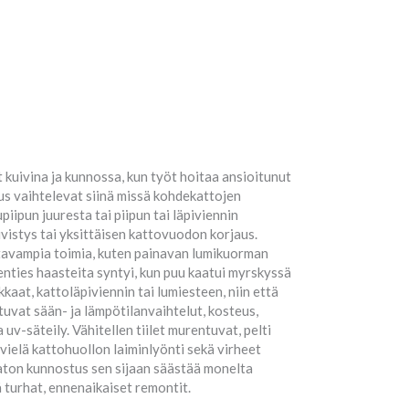
 kuivina ja kunnossa, kun työt hoitaa ansioitunut
s vaihtelevat siinä missä kohdekattojen
iipun juuresta tai piipun tai läpiviennin
ivistys tai yksittäisen kattovuodon korjaus.
ttavampia toimia, kuten painavan lumikuorman
nties haasteita syntyi, kun puu kaatui myrskyssä
ikkaat, kattoläpiviennin tai lumiesteen, niin että
tuvat sään- ja lämpötilanvaihtelut, kosteus,
uv-säteily. Vähitellen tiilet murentuvat, pelti
 vielä kattohuollon laiminlyönti sekä virheet
aton kunnostus sen sijaan säästää monelta
 turhat, ennenaikaiset remontit.