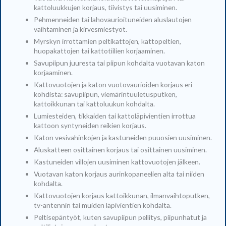
kattoluukkujen korjaus, tiivistys tai uusiminen.
Pehmenneiden tai lahovaurioituneiden aluslautojen
vaihtaminen ja kirvesmiestyöt.
Myrskyn irrottamien peltikattojen, kattopeltien,
huopakattojen tai kattotiilien korjaaminen.
Savupiipun juuresta tai piipun kohdalta vuotavan katon
korjaaminen.
Kattovuotojen ja katon vuotovaurioiden korjaus eri
kohdista: savupiipun, viemärintuuletusputken,
kattoikkunan tai kattoluukun kohdalta.
Lumiesteiden, tikkaiden tai kattoläpivientien irrottua
kattoon syntyneiden reikien korjaus.
Katon vesivahinkojen ja kastuneiden puuosien uusiminen.
Aluskatteen osittainen korjaus tai osittainen uusiminen.
Kastuneiden villojen uusiminen kattovuotojen jälkeen.
Vuotavan katon korjaus aurinkopaneelien alta tai niiden
kohdalta.
Kattovuotojen korjaus kattoikkunan, ilmanvaihtoputken,
tv-antennin tai muiden läpivientien kohdalta.
Peltisepäntyöt, kuten savupiipun pellitys, piipunhatut ja