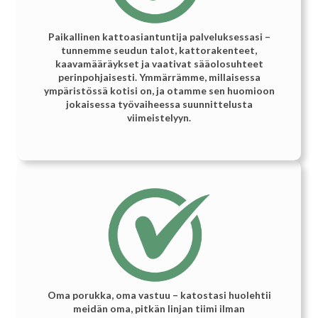
Paikallinen kattoasiantuntija palveluksessasi –
tunnemme seudun talot, kattorakenteet,
kaavamääräykset ja vaativat sääolosuhteet
perinpohjaisesti. Ymmärrämme, millaisessa
ympäristössä kotisi on, ja otamme sen huomioon
jokaisessa työvaiheessa suunnittelusta
viimeistelyyn.
Oma porukka, oma vastuu – katostasi huolehtii
meidän oma, pitkän linjan tiimi ilman