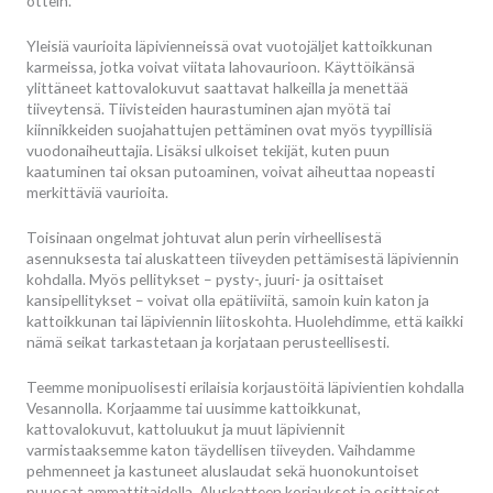
ottein.
Yleisiä vaurioita läpivienneissä ovat vuotojäljet kattoikkunan
karmeissa, jotka voivat viitata lahovaurioon. Käyttöikänsä
ylittäneet kattovalokuvut saattavat halkeilla ja menettää
tiiveytensä. Tiivisteiden haurastuminen ajan myötä tai
kiinnikkeiden suojahattujen pettäminen ovat myös tyypillisiä
vuodonaiheuttajia. Lisäksi ulkoiset tekijät, kuten puun
kaatuminen tai oksan putoaminen, voivat aiheuttaa nopeasti
merkittäviä vaurioita.
Toisinaan ongelmat johtuvat alun perin virheellisestä
asennuksesta tai aluskatteen tiiveyden pettämisestä läpiviennin
kohdalla. Myös pellitykset – pysty-, juuri- ja osittaiset
kansipellitykset – voivat olla epätiiviitä, samoin kuin katon ja
kattoikkunan tai läpiviennin liitoskohta. Huolehdimme, että kaikki
nämä seikat tarkastetaan ja korjataan perusteellisesti.
Teemme monipuolisesti erilaisia korjaustöitä läpivientien kohdalla
Vesannolla. Korjaamme tai uusimme kattoikkunat,
kattovalokuvut, kattoluukut ja muut läpiviennit
varmistaaksemme katon täydellisen tiiveyden. Vaihdamme
pehmenneet ja kastuneet aluslaudat sekä huonokuntoiset
puuosat ammattitaidolla. Aluskatteen korjaukset ja osittaiset