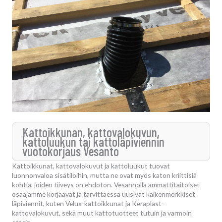
Kattoikkunan, kattovalokuvun,
kattoluukun tai kattoläpiviennin
vuotokorjaus Vesanto
Kattoikkunat, kattovalokuvut ja kattoluukut tuovat
luonnonvaloa sisätiloihin, mutta ne ovat myös katon kriittisiä
kohtia, joiden tiiveys on ehdoton. Vesannolla ammattitaitoiset
osaajamme korjaavat ja tarvittaessa uusivat kaikenmerkkiset
läpiviennit, kuten Velux-kattoikkunat ja Keraplast-
kattovalokuvut, sekä muut kattotuotteet tutuin ja varmoin