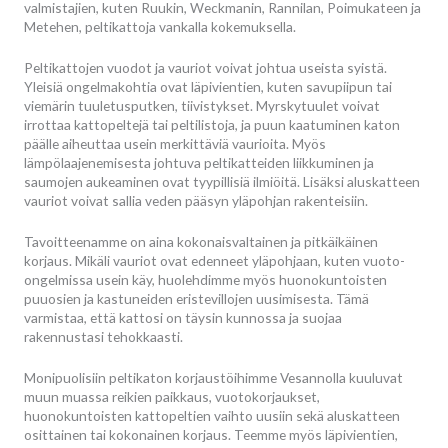
valmistajien, kuten Ruukin, Weckmanin, Rannilan, Poimukateen ja
Metehen, peltikattoja vankalla kokemuksella.
Peltikattojen vuodot ja vauriot voivat johtua useista syistä.
Yleisiä ongelmakohtia ovat läpivientien, kuten savupiipun tai
viemärin tuuletusputken, tiivistykset. Myrskytuulet voivat
irrottaa kattopeltejä tai peltilistoja, ja puun kaatuminen katon
päälle aiheuttaa usein merkittäviä vaurioita. Myös
lämpölaajenemisesta johtuva peltikatteiden liikkuminen ja
saumojen aukeaminen ovat tyypillisiä ilmiöitä. Lisäksi aluskatteen
vauriot voivat sallia veden pääsyn yläpohjan rakenteisiin.
Tavoitteenamme on aina kokonaisvaltainen ja pitkäikäinen
korjaus. Mikäli vauriot ovat edenneet yläpohjaan, kuten vuoto-
ongelmissa usein käy, huolehdimme myös huonokuntoisten
puuosien ja kastuneiden eristevillojen uusimisesta. Tämä
varmistaa, että kattosi on täysin kunnossa ja suojaa
rakennustasi tehokkaasti.
Monipuolisiin peltikaton korjaustöihimme Vesannolla kuuluvat
muun muassa reikien paikkaus, vuotokorjaukset,
huonokuntoisten kattopeltien vaihto uusiin sekä aluskatteen
osittainen tai kokonainen korjaus. Teemme myös läpivientien,