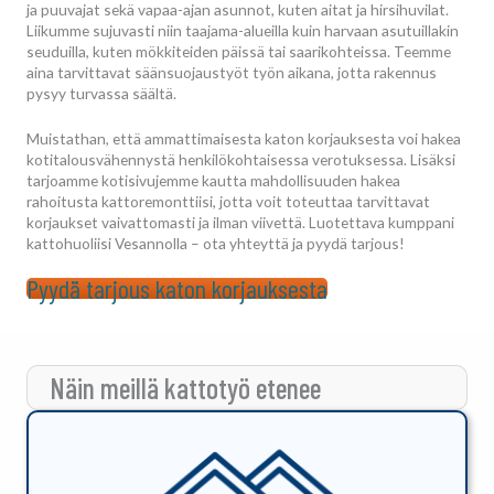
ja puuvajat sekä vapaa-ajan asunnot, kuten aitat ja hirsihuvilat.
Liikumme sujuvasti niin taajama-alueilla kuin harvaan asutuillakin
seuduilla, kuten mökkiteiden päissä tai saarikohteissa. Teemme
aina tarvittavat säänsuojaustyöt työn aikana, jotta rakennus
pysyy turvassa säältä.
Muistathan, että ammattimaisesta katon korjauksesta voi hakea
kotitalousvähennystä henkilökohtaisessa verotuksessa. Lisäksi
tarjoamme kotisivujemme kautta mahdollisuuden hakea
rahoitusta kattoremonttiisi, jotta voit toteuttaa tarvittavat
korjaukset vaivattomasti ja ilman viivettä. Luotettava kumppani
kattohuoliisi Vesannolla – ota yhteyttä ja pyydä tarjous!
Pyydä tarjous katon korjauksesta
Näin meillä kattotyö etenee