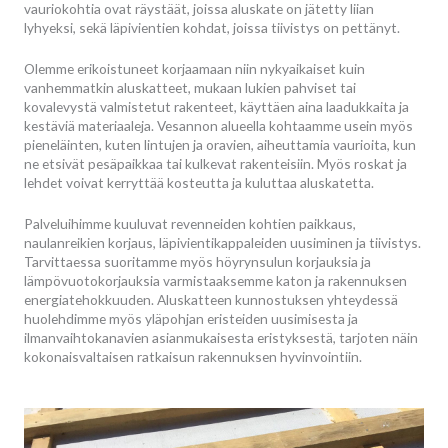
vauriokohtia ovat räystäät, joissa aluskate on jätetty liian
lyhyeksi, sekä läpivientien kohdat, joissa tiivistys on pettänyt.
Olemme erikoistuneet korjaamaan niin nykyaikaiset kuin
vanhemmatkin aluskatteet, mukaan lukien pahviset tai
kovalevystä valmistetut rakenteet, käyttäen aina laadukkaita ja
kestäviä materiaaleja. Vesannon alueella kohtaamme usein myös
pieneläinten, kuten lintujen ja oravien, aiheuttamia vaurioita, kun
ne etsivät pesäpaikkaa tai kulkevat rakenteisiin. Myös roskat ja
lehdet voivat kerryttää kosteutta ja kuluttaa aluskatetta.
Palveluihimme kuuluvat revenneiden kohtien paikkaus,
naulanreikien korjaus, läpivientikappaleiden uusiminen ja tiivistys.
Tarvittaessa suoritamme myös höyrynsulun korjauksia ja
lämpövuotokorjauksia varmistaaksemme katon ja rakennuksen
energiatehokkuuden. Aluskatteen kunnostuksen yhteydessä
huolehdimme myös yläpohjan eristeiden uusimisesta ja
ilmanvaihtokanavien asianmukaisesta eristyksestä, tarjoten näin
kokonaisvaltaisen ratkaisun rakennuksen hyvinvointiin.