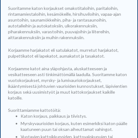
Suoritamme katon korjaukset omakotitaloihin, paritaloihin,
rintamamiestaloihin, kesämökeille, hirsihuviloihin, vapaa-ajan
asuntoihin, saunamökkeihin, piha- ja rantasaunoihin,
autotalleihin ja autokatoksiin, ulkorakennuksiin,
piharakennuksiin, varastoihin, puuvajoihin ja liitereihin,
aittarakennuksiin ja muihin rakennuksiin.
Korjaamme harjakatot eli satulakatot, murretut harjakatot,
pulpettikatot eli lapekatot, aumakatot ja tasakatot.
Korjaamme katot aina yläpohjasta, aluskatteeseen ja
vesikatteeseen asti tinkimättömällä laadulla. Suoritamme katon
vuotokorjaukset, myrsky- ja lumivauriokorjaukset,
ikääntymisestä johtuvien vaurioiden kunnostukset, läpivientien
korjaus sekä uusimistyöt ja muut kattokorjaukset kaikille
katoille.
Suorittamiamme kattotöitä:
Katon korjaus, paikkaus ja tiivistys.
Myrskyvaurioiden korjaus, kuten esimerkiksi katon päälle
kaatuneen puun tai oksan aiheuttamat vahingot.
Vuotavien kattoikkunoiden, kattovalokupujen tai