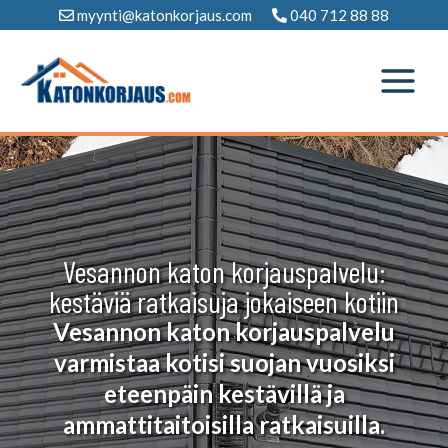
Siirry
myynti@katonkorjaus.com
040 712 88 88
sisältöön
Vesannon katon korjauspalvelu:
kestäviä ratkaisuja jokaiseen kotiin
Vesannon katon korjauspalvelu
varmistaa kotisi suojan vuosiksi
eteenpäin kestävillä ja
ammattitaitoisilla ratkaisuilla.