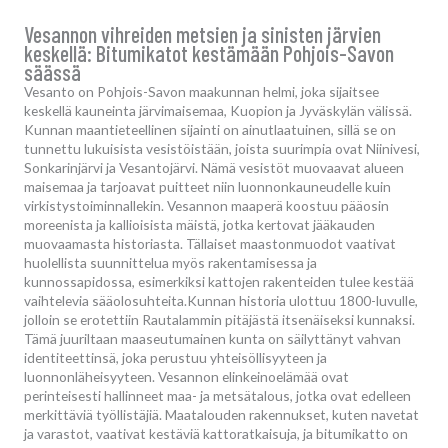
Vesannon vihreiden metsien ja sinisten järvien
keskellä: Bitumikatot kestämään Pohjois-Savon
säässä
Vesanto on Pohjois-Savon maakunnan helmi, joka sijaitsee
keskellä kauneinta järvimaisemaa, Kuopion ja Jyväskylän välissä.
Kunnan maantieteellinen sijainti on ainutlaatuinen, sillä se on
tunnettu lukuisista vesistöistään, joista suurimpia ovat Niinivesi,
Sonkarinjärvi ja Vesantojärvi. Nämä vesistöt muovaavat alueen
maisemaa ja tarjoavat puitteet niin luonnonkauneudelle kuin
virkistystoiminnallekin. Vesannon maaperä koostuu pääosin
moreenista ja kallioisista mäistä, jotka kertovat jääkauden
muovaamasta historiasta. Tällaiset maastonmuodot vaativat
huolellista suunnittelua myös rakentamisessa ja
kunnossapidossa, esimerkiksi kattojen rakenteiden tulee kestää
vaihtelevia sääolosuhteita.Kunnan historia ulottuu 1800-luvulle,
jolloin se erotettiin Rautalammin pitäjästä itsenäiseksi kunnaksi.
Tämä juuriltaan maaseutumainen kunta on säilyttänyt vahvan
identiteettinsä, joka perustuu yhteisöllisyyteen ja
luonnonläheisyyteen. Vesannon elinkeinoelämää ovat
perinteisesti hallinneet maa- ja metsätalous, jotka ovat edelleen
merkittäviä työllistäjiä. Maatalouden rakennukset, kuten navetat
ja varastot, vaativat kestäviä kattoratkaisuja, ja bitumikatto on