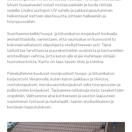
lyhyet huopanaulat voivat nostaa päätään ja luoda reittejä
vedelle. Lisäksi auringon UV-säteily ja pakkasrapautuminen
heikentävät katteen elastisuutta, johtaen halkeamiin ja
höyrypusseihin.
Suoritamme kaikki huopa- ja bitumikaton korjaukset korkealla
ammattitaidolla, varmistaen, että vaurioalue on kunnostettu
kokonaisvaltaisesti yläpohjasta vesikatteeseen asti. Tämä
tarkoittaa tarvittaessa puurakenteiden uusimista ja kastuneiden
eristevillojen vaihtoa, jotta katon alle ei jää muhimaan mitään
huonokuntoista. Katto on taas täysin tiivis ja toimiva.
Palveluihimme kuuluvat monipuoliset huopa- ja bitumikaton
korjaustyöt Vesannolla, kuten katon paikkaus ja tiivistys,
vuotokorjaukset, myrskyvauriokorjaukset sekä höyrypussien ja
pullistumien korjaukset. Tarjoamme ratkaisuja myös tasakattojen
ongelmiin. Valitsemme aina kohteeseen ja vaurion laajuuteen
sopivimmat työtavat ja materiaalit, taaten ensiluokkaisen ja
kestävän lopputuloksen.