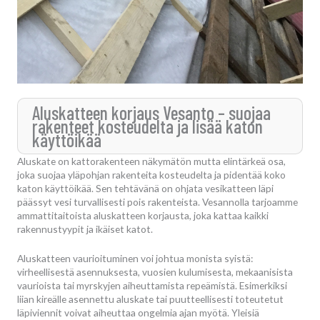
Aluskatteen korjaus Vesanto – suojaa
rakenteet kosteudelta ja lisää katon
käyttöikää
Aluskate on kattorakenteen näkymätön mutta elintärkeä osa,
joka suojaa yläpohjan rakenteita kosteudelta ja pidentää koko
katon käyttöikää. Sen tehtävänä on ohjata vesikatteen läpi
päässyt vesi turvallisesti pois rakenteista. Vesannolla tarjoamme
ammattitaitoista aluskatteen korjausta, joka kattaa kaikki
rakennustyypit ja ikäiset katot.
Aluskatteen vaurioituminen voi johtua monista syistä:
virheellisestä asennuksesta, vuosien kulumisesta, mekaanisista
vaurioista tai myrskyjen aiheuttamista repeämistä. Esimerkiksi
liian kireälle asennettu aluskate tai puutteellisesti toteutetut
läpiviennit voivat aiheuttaa ongelmia ajan myötä. Yleisiä