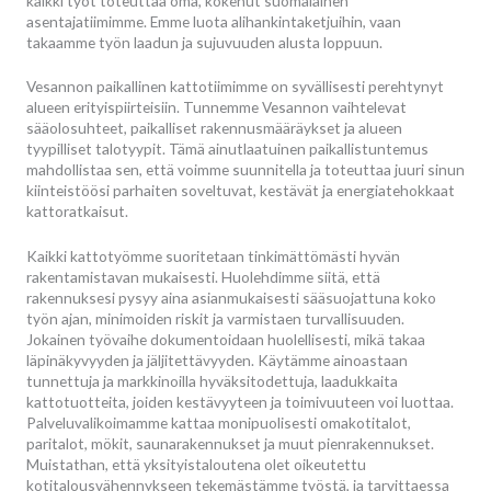
kaikki työt toteuttaa oma, kokenut suomalainen
asentajatiimimme. Emme luota alihankintaketjuihin, vaan
takaamme työn laadun ja sujuvuuden alusta loppuun.
Vesannon paikallinen kattotiimimme on syvällisesti perehtynyt
alueen erityispiirteisiin. Tunnemme Vesannon vaihtelevat
sääolosuhteet, paikalliset rakennusmääräykset ja alueen
tyypilliset talotyypit. Tämä ainutlaatuinen paikallistuntemus
mahdollistaa sen, että voimme suunnitella ja toteuttaa juuri sinun
kiinteistöösi parhaiten soveltuvat, kestävät ja energiatehokkaat
kattoratkaisut.
Kaikki kattotyömme suoritetaan tinkimättömästi hyvän
rakentamistavan mukaisesti. Huolehdimme siitä, että
rakennuksesi pysyy aina asianmukaisesti sääsuojattuna koko
työn ajan, minimoiden riskit ja varmistaen turvallisuuden.
Jokainen työvaihe dokumentoidaan huolellisesti, mikä takaa
läpinäkyvyyden ja jäljitettävyyden. Käytämme ainoastaan
tunnettuja ja markkinoilla hyväksitodettuja, laadukkaita
kattotuotteita, joiden kestävyyteen ja toimivuuteen voi luottaa.
Palveluvalikoimamme kattaa monipuolisesti omakotitalot,
paritalot, mökit, saunarakennukset ja muut pienrakennukset.
Muistathan, että yksityistaloutena olet oikeutettu
kotitalousvähennykseen tekemästämme työstä, ja tarvittaessa