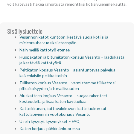
voit kätevästi hakea rahoitusta remonttiisi kotisivujemme kautta.
Sisällysluettelo
Vesannon katot kuntoon: kestävä suoja kotiisi ja
mielenrauha vuosiksi eteenpäin
Näin meillä kattotyö etenee
Huopakaton ja bitumikaton korjaus Vesanto – laadukasta
ja kestävää kattotyötä
Peltikaton korjaus Vesanto – asiantuntevaa palvelua
kaikenlaisiin peltikattoihin
Tiilikaton korjaus Vesanto – varmistamme tiilikattosi
pitkäikäisyyden ja turvallisuuden
Aluskatteen korjaus Vesanto – suojaa rakenteet
kosteudelta ja lisää katon käyttöikää
Kattoikkunan, kattovalokuvun, kattoluukun tai
kattoläpiviennin vuotokorjaus Vesanto
Usein kysytyt kysymykset – FAQ
Katon korjaus pähkinänkuoressa