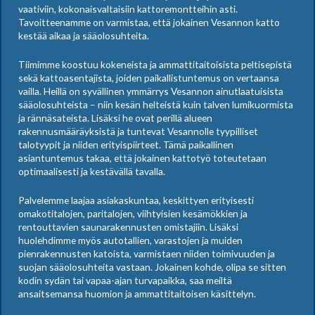
vaativiin, kokonaisvaltaisiin kattoremontteihin asti.
Tavoitteenamme on varmistaa, että jokainen Vesannon katto
kestää aikaa ja sääolosuhteita.
Tiimimme koostuu kokeneista ja ammattitaitoisista peltisepistä
sekä kattoasentajista, joiden paikallistuntemus on vertaansa
vailla. Heillä on syvällinen ymmärrys Vesannon ainutlaatuisista
sääolosuhteista – niin kesän helteistä kuin talven lumikuormista
ja rännäsateista. Lisäksi he ovat perillä alueen
rakennusmääräyksistä ja tuntevat Vesannolle tyypilliset
talotyypit ja niiden erityispiirteet. Tämä paikallinen
asiantuntemus takaa, että jokainen kattotyö toteutetaan
optimaalisesti ja kestävällä tavalla.
Palvelemme laajaa asiakaskuntaa, keskittyen erityisesti
omakotitalojen, paritalojen, viihtyisien kesämökkien ja
rentouttavien saunarakennusten omistajiin. Lisäksi
huolehdimme myös autotallien, varastojen ja muiden
pienrakennusten katoista, varmistaen niiden toimivuuden ja
suojan sääolosuhteita vastaan. Jokainen kohde, olipa se sitten
kodin sydän tai vapaa-ajan turvapaikka, saa meiltä
ansaitsemansa huomion ja ammattitaitoisen käsittelyn.