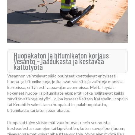
Huopakaton ja bitumikaton korjaus
Vesanto – laadukasta ja kestävää
kattotyötä
Vesannon vaihtelevat sääolosuhteet koettelevat erityisesti
huopa- ja bitumikattoja, jotka ovat suosittuja valintoja monissa
kohteissa, erityisesti vapaa-ajan asunnoissa. Meiltä löydät
kokeneet huopa- ja bitumikate-ekspertit, jotka hallitsevat kaikki
tarvittavat korjaustyöt – olipa kyseessä sitten Katepalin, Icopalin
tai Kerabitin valmistama huopakatto, palahuopakatto,
bitumikatto tai bitumipaanukatto.
Huopakattojen yleisimmät vauriot ovat usein seurausta
kosteudesta: saumojen tai läpivientien, kuten savupiipun juuren,
tiiveysongelmat voivat aiheuttaa vuotoja. Myös ajan myötä liian