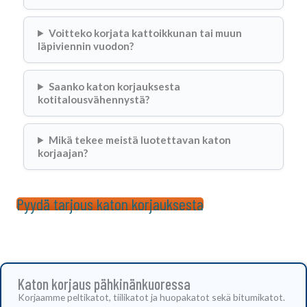
Voitteko korjata kattoikkunan tai muun
läpiviennin vuodon?
Saanko katon korjauksesta
kotitalousvähennystä?
Mikä tekee meistä luotettavan katon
korjaajan?
Pyydä tarjous katon korjauksesta
Katon korjaus pähkinänkuoressa
Korjaamme peltikatot, tiilikatot ja huopakatot sekä bitumikatot.