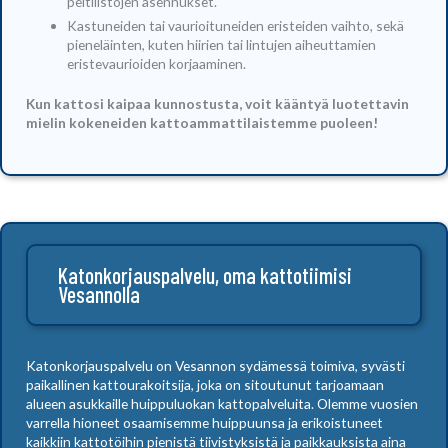
peltilistojen asennukset.
Kastuneiden tai vaurioituneiden eristeiden vaihto, sekä
pieneläinten, kuten hiirien tai lintujen aiheuttamien
eristevaurioiden korjaaminen.
Kun kattosi kaipaa kunnostusta, voit kääntyä luotettavin
mielin kokeneiden kattoammattilaistemme puoleen!
Katonkorjauspalvelu, oma kattotiimisi
Vesannolla
Katonkorjauspalvelu on Vesannon sydämessä toimiva, syvästi
paikallinen kattourakoitsija, joka on sitoutunut tarjoamaan
alueen asukkaille huippuluokan kattopalveluita. Olemme vuosien
varrella hioneet osaamisemme huippuunsa ja erikoistuneet
kaikkiin kattotöihin pienistä tiivistyksistä ja paikkauksista aina