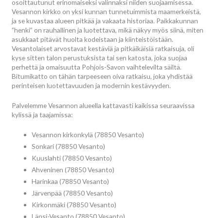
osoittautunut erinomaiseksi valinnaksi niiden suojaamisessa.
Vesannon kirkko on yksi kunnan tunnetuimmista maamerkeistä,
ja se kuvastaa alueen pitkää ja vakaata historiaa. Paikkakunnan
”henki” on rauhallinen ja luotettava, mikä näkyy myös siinä, miten
asukkaat pitävät huolta kodeistaan ja kiinteistöistään.
Vesantolaiset arvostavat kestäviä ja pitkäikäisiä ratkaisuja, oli
kyse sitten talon perustuksista tai sen katosta, joka suojaa
perhettä ja omaisuutta Pohjois-Savon vaihtelevilta säiltä.
Bitumikatto on tähän tarpeeseen oiva ratkaisu, joka yhdistää
perinteisen luotettavuuden ja modernin kestävyyden.
Palvelemme Vesannon alueella kattavasti kaikissa seuraavissa
kylissä ja taajamissa:
Vesannon kirkonkylä (78850 Vesanto)
Sonkari (78850 Vesanto)
Kuuslahti (78850 Vesanto)
Ahveninen (78850 Vesanto)
Harinkaa (78850 Vesanto)
Järvenpää (78850 Vesanto)
Kirkonmäki (78850 Vesanto)
Länsi-Vesanto (78850 Vesanto)