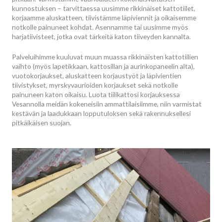
kunnostuksen – tarvittaessa uusimme rikkinäiset kattotiilet,
korjaamme aluskatteen, tiivistämme läpiviennit ja oikaisemme
notkolle painuneet kohdat. Asennamme tai uusimme myös
harjatiivisteet, jotka ovat tärkeitä katon tiiveyden kannalta.
Palveluihimme kuuluvat muun muassa rikkinäisten kattotiilien
vaihto (myös lapetikkaan, kattosillan ja aurinkopaneelin alta),
vuotokorjaukset, aluskatteen korjaustyöt ja läpivientien
tiivistykset, myrskyvaurioiden korjaukset sekä notkolle
painuneen katon oikaisu. Luota tiilikattosi korjauksessa
Vesannolla meidän kokeneisiin ammattilaisiimme, niin varmistat
kestävän ja laadukkaan lopputuloksen sekä rakennuksellesi
pitkäikäisen suojan.