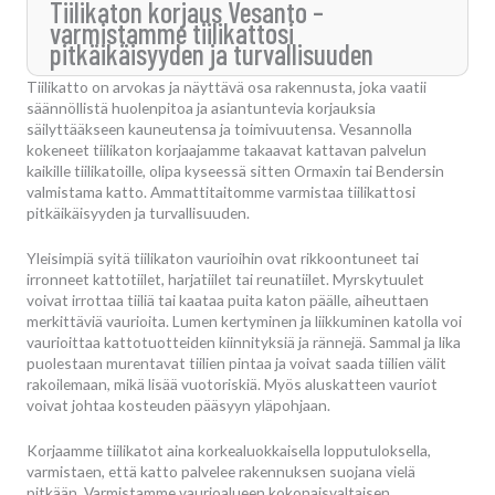
Tiilikaton korjaus Vesanto –
varmistamme tiilikattosi
pitkäikäisyyden ja turvallisuuden
Tiilikatto on arvokas ja näyttävä osa rakennusta, joka vaatii
säännöllistä huolenpitoa ja asiantuntevia korjauksia
säilyttääkseen kauneutensa ja toimivuutensa. Vesannolla
kokeneet tiilikaton korjaajamme takaavat kattavan palvelun
kaikille tiilikatoille, olipa kyseessä sitten Ormaxin tai Bendersin
valmistama katto. Ammattitaitomme varmistaa tiilikattosi
pitkäikäisyyden ja turvallisuuden.
Yleisimpiä syitä tiilikaton vaurioihin ovat rikkoontuneet tai
irronneet kattotiilet, harjatiilet tai reunatiilet. Myrskytuulet
voivat irrottaa tiiliä tai kaataa puita katon päälle, aiheuttaen
merkittäviä vaurioita. Lumen kertyminen ja liikkuminen katolla voi
vaurioittaa kattotuotteiden kiinnityksiä ja rännejä. Sammal ja lika
puolestaan murentavat tiilien pintaa ja voivat saada tiilien välit
rakoilemaan, mikä lisää vuotoriskiä. Myös aluskatteen vauriot
voivat johtaa kosteuden pääsyyn yläpohjaan.
Korjaamme tiilikatot aina korkealuokkaisella lopputuloksella,
varmistaen, että katto palvelee rakennuksen suojana vielä
pitkään. Varmistamme vaurioalueen kokonaisvaltaisen