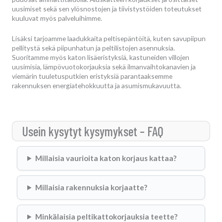
uusimiset sekä sen ylösnostojen ja tiivistystöiden toteutukset
kuuluvat myös palveluihimme.
Lisäksi tarjoamme laadukkaita peltisepäntöitä, kuten savupiipun
pellitystä sekä piipunhatun ja peltilistojen asennuksia.
Suoritamme myös katon lisäeristyksiä, kastuneiden villojen
uusimisia, lämpövuotokorjauksia sekä ilmanvaihtokanavien ja
viemärin tuuletusputkien eristyksiä parantaaksemme
rakennuksen energiatehokkuutta ja asumismukavuutta.
Usein kysytyt kysymykset – FAQ
Millaisia vaurioita katon korjaus kattaa?
Millaisia rakennuksia korjaatte?
Minkälaisia peltikattokorjauksia teette?