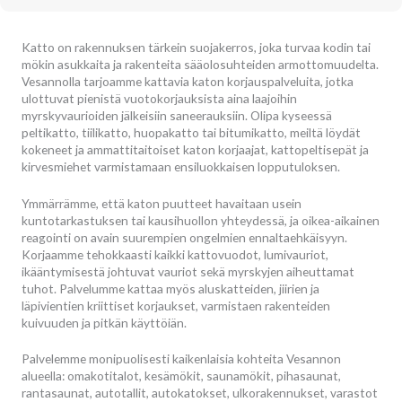
Katto on rakennuksen tärkein suojakerros, joka turvaa kodin tai
mökin asukkaita ja rakenteita sääolosuhteiden armottomuudelta.
Vesannolla tarjoamme kattavia katon korjauspalveluita, jotka
ulottuvat pienistä vuotokorjauksista aina laajoihin
myrskyvaurioiden jälkeisiin saneerauksiin. Olipa kyseessä
peltikatto, tiilikatto, huopakatto tai bitumikatto, meiltä löydät
kokeneet ja ammattitaitoiset katon korjaajat, kattopeltisepät ja
kirvesmiehet varmistamaan ensiluokkaisen lopputuloksen.
Ymmärrämme, että katon puutteet havaitaan usein
kuntotarkastuksen tai kausihuollon yhteydessä, ja oikea-aikainen
reagointi on avain suurempien ongelmien ennaltaehkäisyyn.
Korjaamme tehokkaasti kaikki kattovuodot, lumivauriot,
ikääntymisestä johtuvat vauriot sekä myrskyjen aiheuttamat
tuhot. Palvelumme kattaa myös aluskatteiden, jiirien ja
läpivientien kriittiset korjaukset, varmistaen rakenteiden
kuivuuden ja pitkän käyttöiän.
Palvelemme monipuolisesti kaikenlaisia kohteita Vesannon
alueella: omakotitalot, kesämökit, saunamökit, pihasaunat,
rantasaunat, autotallit, autokatokset, ulkorakennukset, varastot