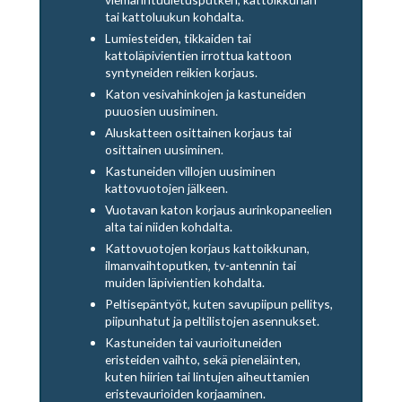
tai kattoluukun kohdalta.
Lumiesteiden, tikkaiden tai
kattoläpivientien irrottua kattoon
syntyneiden reikien korjaus.
Katon vesivahinkojen ja kastuneiden
puuosien uusiminen.
Aluskatteen osittainen korjaus tai
osittainen uusiminen.
Kastuneiden villojen uusiminen
kattovuotojen jälkeen.
Vuotavan katon korjaus aurinkopaneelien
alta tai niiden kohdalta.
Kattovuotojen korjaus kattoikkunan,
ilmanvaihtoputken, tv-antennin tai
muiden läpivientien kohdalta.
Peltisepäntyöt, kuten savupiipun pellitys,
piipunhatut ja peltilistojen asennukset.
Kastuneiden tai vaurioituneiden
eristeiden vaihto, sekä pieneläinten,
kuten hiirien tai lintujen aiheuttamien
eristevaurioiden korjaaminen.