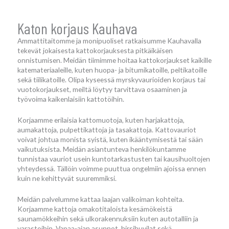
Katon korjaus Kauhava
Ammattitaitomme ja monipuoliset ratkaisumme Kauhavalla
tekevät jokaisesta kattokorjauksesta pitkäikäisen
onnistumisen. Meidän tiimimme hoitaa kattokorjaukset kaikille
katemateriaaleille, kuten huopa- ja bitumikatoille, peltikatoille
sekä tiilikatoille. Olipa kyseessä myrskyvaurioiden korjaus tai
vuotokorjaukset, meiltä löytyy tarvittava osaaminen ja
työvoima kaikenlaisiin kattotöihin.
Korjaamme erilaisia kattomuotoja, kuten harjakattoja,
aumakattoja, pulpettikattoja ja tasakattoja. Kattovauriot
voivat johtua monista syistä, kuten ikääntymisestä tai sään
vaikutuksista. Meidän asiantunteva henkilökuntamme
tunnistaa vauriot usein kuntotarkastusten tai kausihuoltojen
yhteydessä. Tällöin voimme puuttua ongelmiin ajoissa ennen
kuin ne kehittyvät suuremmiksi.
Meidän palvelumme kattaa laajan valikoiman kohteita.
Korjaamme kattoja omakotitaloista kesämökeistä
saunamökkeihin sekä ulkorakennuksiin kuten autotalliin ja
varastoihin. Vapaa-ajan asunnot, hirsihuvilat sekä