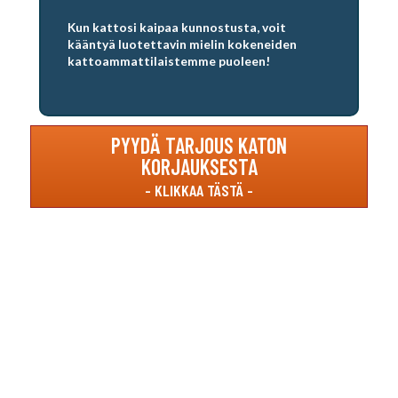
Kun kattosi kaipaa kunnostusta, voit
kääntyä luotettavin mielin kokeneiden
kattoammattilaistemme puoleen!
PYYDÄ TARJOUS KATON
KORJAUKSESTA
Katon korjauksia luotettavasti koko Suomen
alueella!