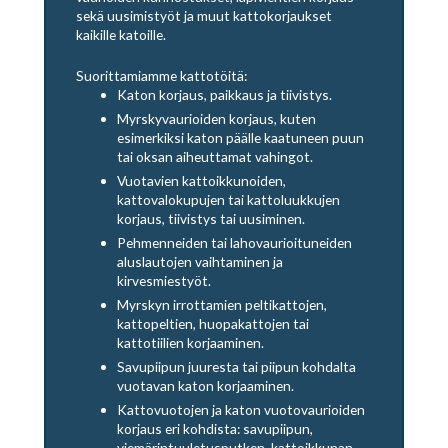
sekä uusimistyöt ja muut kattokorjaukset
kaikille katoille.
Suorittamiamme kattotöitä:
Katon korjaus, paikkaus ja tiivistys.
Myrskyvaurioiden korjaus, kuten
esimerkiksi katon päälle kaatuneen puun
tai oksan aiheuttamat vahingot.
Vuotavien kattoikkunoiden,
kattovalokupujen tai kattoluukkujen
korjaus, tiivistys tai uusiminen.
Pehmenneiden tai lahovaurioituneiden
aluslautojen vaihtaminen ja
kirvesmiestyöt.
Myrskyn irrottamien peltikattojen,
kattopeltien, huopakattojen tai
kattotiilien korjaaminen.
Savupiipun juuresta tai piipun kohdalta
vuotavan katon korjaaminen.
Kattovuotojen ja katon vuotovaurioiden
korjaus eri kohdista: savupiipun,
viemärintuuletusputken, kattoikkunan