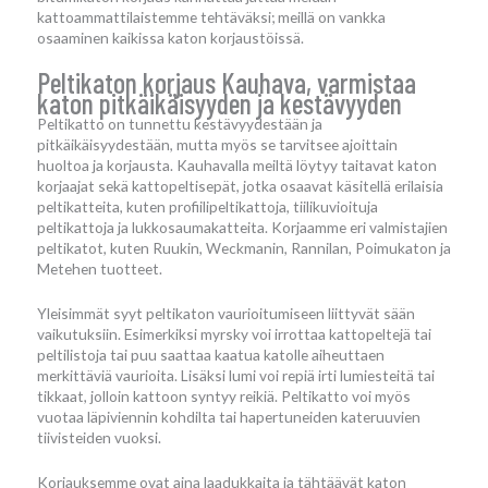
kattoammattilaistemme tehtäväksi; meillä on vankka
osaaminen kaikissa katon korjaustöissä.
Peltikaton korjaus Kauhava, varmistaa
katon pitkäikäisyyden ja kestävyyden
Peltikatto on tunnettu kestävyydestään ja
pitkäikäisyydestään, mutta myös se tarvitsee ajoittain
huoltoa ja korjausta. Kauhavalla meiltä löytyy taitavat katon
korjaajat sekä kattopeltisepät, jotka osaavat käsitellä erilaisia
peltikatteita, kuten profiilipeltikattoja, tiilikuvioituja
peltikattoja ja lukkosaumakatteita. Korjaamme eri valmistajien
peltikatot, kuten Ruukin, Weckmanin, Rannilan, Poimukaton ja
Metehen tuotteet.
Yleisimmät syyt peltikaton vaurioitumiseen liittyvät sään
vaikutuksiin. Esimerkiksi myrsky voi irrottaa kattopeltejä tai
peltilistoja tai puu saattaa kaatua katolle aiheuttaen
merkittäviä vaurioita. Lisäksi lumi voi repiä irti lumiesteitä tai
tikkaat, jolloin kattoon syntyy reikiä. Peltikatto voi myös
vuotaa läpiviennin kohdilta tai hapertuneiden kateruuvien
tiivisteiden vuoksi.
Korjauksemme ovat aina laadukkaita ja tähtäävät katon