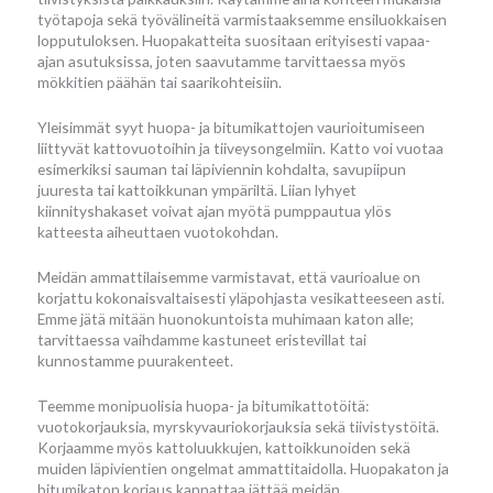
työtapoja sekä työvälineitä varmistaaksemme ensiluokkaisen
lopputuloksen. Huopakatteita suositaan erityisesti vapaa-
ajan asutuksissa, joten saavutamme tarvittaessa myös
mökkitien päähän tai saarikohteisiin.
Yleisimmät syyt huopa- ja bitumikattojen vaurioitumiseen
liittyvät kattovuotoihin ja tiiveysongelmiin. Katto voi vuotaa
esimerkiksi sauman tai läpiviennin kohdalta, savupiipun
juuresta tai kattoikkunan ympäriltä. Liian lyhyet
kiinnityshakaset voivat ajan myötä pumppautua ylös
katteesta aiheuttaen vuotokohdan.
Meidän ammattilaisemme varmistavat, että vaurioalue on
korjattu kokonaisvaltaisesti yläpohjasta vesikatteeseen asti.
Emme jätä mitään huonokuntoista muhimaan katon alle;
tarvittaessa vaihdamme kastuneet eristevillat tai
kunnostamme puurakenteet.
Teemme monipuolisia huopa- ja bitumikattotöitä:
vuotokorjauksia, myrskyvauriokorjauksia sekä tiivistystöitä.
Korjaamme myös kattoluukkujen, kattoikkunoiden sekä
muiden läpivientien ongelmat ammattitaidolla. Huopakaton ja
bitumikaton korjaus kannattaa jättää meidän