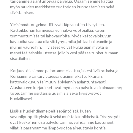
tarjoamme asiantuntevaa palvelua. Osaamisemme kattaa
myös muiden merkkisten tuotteiden kunnostamisen sekä
tiivistämisen.
Yleisimmät ongelmat liittyvät läpivientien tiiveyteen.
Kattoikkunan karmeissa voi näkyä vuotojälkiä, kuten
tummentumista tai lahovaurioita. Myös kattovalokuvun
käyttöikä saattaa olla ylittynyt, mikä johtaa halkeamiin ja
muihin vaurioihin. Tiivisteet voivat kulua ajan myötä ja
menettää tehokkuutensa, jolloin vesi pääsee tunkeutumaan
sisätiloihin.
Korjaustöissämme painotamme laatua ja kestäviä ratkaisuja.
Korjaamme tai tarvittaessa uusimme kattoikkunan,
kattovalokuvun tai muun läpiviennin asiantuntevasti.
Aluskatteen korjaukset ovat myös osa palveluvalikoimaamme;
toteutamme osittaisia uusimisia sekä tiivistystyöt
huolellisesti.
Lisäksi huolehdimme peltisepäntöistä, kuten
savupiipunpellityksistä sekä muista kiinnikkeistä. Eristystyöt
ovat keskeinen osa palveluitamme; vaihdamme kastuneet
villat ja parannamme lämpövuotoa aiheuttavia kohtia.