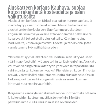
Aluskatteen korjaus Kauhava, suojaa
kotisi rakenteita kosteudelta ja sään
vaikutuksilta
Aluskatteen korjaus on tärkeä osa katon kunnossapitoa, ja
meiltä löytyy asiantuntevat ammattilaiset kaikenlaisten
aluskatteiden korjaukseen. Suoritamme aluskatteen
korjauksia sekä nykyaikaisille että vanhemmille pahvisille tai
kovalevystä toteutetuille aluskatteille. Käytämme aina
laadukkaita, kestäviä ja hyväksi todettuja tarvikkeita, jotta
varmistamme työn pitkäikäisyyden.
Yleisimmät syyt aluskatteen vaurioitumiseen liittyvät usein
väärin suoritettuihin ylösnostoihin tai läpivienteihin. Aluskate
voi myös vahingoittua kattotyön yhteydessä tapahtuneista
vahingoista tai kulumisen vuoksi. Pieneläimet, kuten linnut ja
oravat, voivat lisäksi aiheuttaa vaurioita aluskatteelle. Onkin
tärkeää puuttua näihin ongelmiin ajoissa ennen kuin ne
johtavat suurempiin vaurioihin.
Korjaamme kaikki yleiset aluskatteen vauriot varmalla otteella
ja kokeneiden kattoammattilaisten voimin. Meidän
palveluihimme kuuluu muun muassa revenneiden