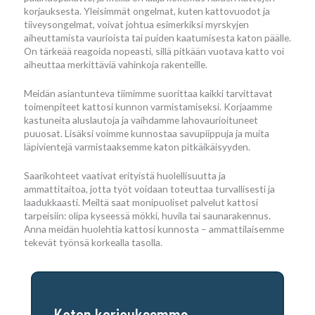
korjauksesta. Yleisimmät ongelmat, kuten kattovuodot ja
tiiveysongelmat, voivat johtua esimerkiksi myrskyjen
aiheuttamista vaurioista tai puiden kaatumisesta katon päälle.
On tärkeää reagoida nopeasti, sillä pitkään vuotava katto voi
aiheuttaa merkittäviä vahinkoja rakenteille.
Meidän asiantunteva tiimimme suorittaa kaikki tarvittavat
toimenpiteet kattosi kunnon varmistamiseksi. Korjaamme
kastuneita aluslautoja ja vaihdamme lahovaurioituneet
puuosat. Lisäksi voimme kunnostaa savupiippuja ja muita
läpivientejä varmistaaksemme katon pitkäikäisyyden.
Saarikohteet vaativat erityistä huolellisuutta ja
ammattitaitoa, jotta työt voidaan toteuttaa turvallisesti ja
laadukkaasti. Meiltä saat monipuoliset palvelut kattosi
tarpeisiin: olipa kyseessä mökki, huvila tai saunarakennus.
Anna meidän huolehtia kattosi kunnosta – ammattilaisemme
tekevät työnsä korkealla tasolla.
Katon korjauksemme