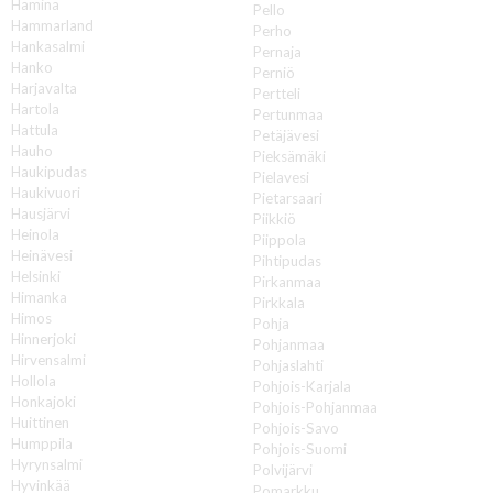
Hamina
Pello
Hammarland
Perho
Hankasalmi
Pernaja
Hanko
Perniö
Harjavalta
Pertteli
Hartola
Pertunmaa
Hattula
Petäjävesi
Hauho
Pieksämäki
Haukipudas
Pielavesi
Haukivuori
Pietarsaari
Hausjärvi
Piikkiö
Heinola
Piippola
Heinävesi
Pihtipudas
Helsinki
Pirkanmaa
Himanka
Pirkkala
Himos
Pohja
Hinnerjoki
Pohjanmaa
Hirvensalmi
Pohjaslahti
Hollola
Pohjois-Karjala
Honkajoki
Pohjois-Pohjanmaa
Huittinen
Pohjois-Savo
Humppila
Pohjois-Suomi
Hyrynsalmi
Polvijärvi
Hyvinkää
Pomarkku