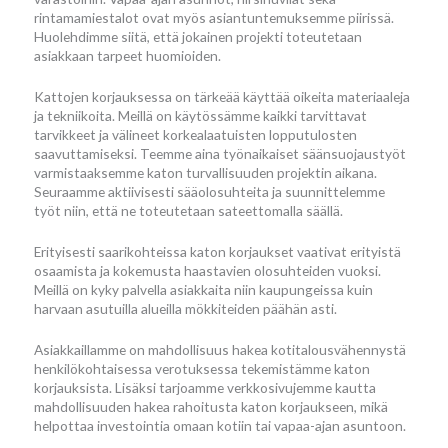
rintamamiestalot ovat myös asiantuntemuksemme piirissä.
Huolehdimme siitä, että jokainen projekti toteutetaan
asiakkaan tarpeet huomioiden.
Kattojen korjauksessa on tärkeää käyttää oikeita materiaaleja
ja tekniikoita. Meillä on käytössämme kaikki tarvittavat
tarvikkeet ja välineet korkealaatuisten lopputulosten
saavuttamiseksi. Teemme aina työnaikaiset säänsuojaustyöt
varmistaaksemme katon turvallisuuden projektin aikana.
Seuraamme aktiivisesti sääolosuhteita ja suunnittelemme
työt niin, että ne toteutetaan sateettomalla säällä.
Erityisesti saarikohteissa katon korjaukset vaativat erityistä
osaamista ja kokemusta haastavien olosuhteiden vuoksi.
Meillä on kyky palvella asiakkaita niin kaupungeissa kuin
harvaan asutuilla alueilla mökkiteiden päähän asti.
Asiakkaillamme on mahdollisuus hakea kotitalousvähennystä
henkilökohtaisessa verotuksessa tekemistämme katon
korjauksista. Lisäksi tarjoamme verkkosivujemme kautta
mahdollisuuden hakea rahoitusta katon korjaukseen, mikä
helpottaa investointia omaan kotiin tai vapaa-ajan asuntoon.