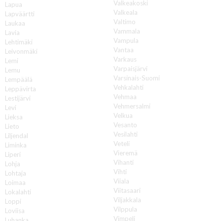
Valkeakoski
Lapua
Valkeala
Lapväärtti
Valtimo
Laukaa
Vammala
Lavia
Vampula
Lehtimäki
Vantaa
Leivonmäki
Varkaus
Lemi
Varpaisjärvi
Lemu
Varsinais-Suomi
Lempäälä
Vehkalahti
Leppävirta
Vehmaa
Lestijärvi
Vehmersalmi
Levi
Velkua
Lieksa
Vesanto
Lieto
Vesilahti
Liljendal
Veteli
Liminka
Vieremä
Liperi
Vihanti
Lohja
Vihti
Lohtaja
Viiala
Loimaa
Viitasaari
Lokalahti
Viljakkala
Loppi
Vilppula
Loviisa
Vimpeli
Luhanka