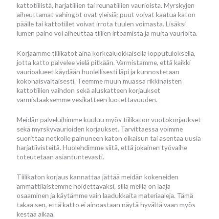
kattotiilistä, harjatiilien tai reunatiilien vaurioista. Myrskyjen
aiheuttamat vahingot ovat yleisiä; puut voivat kaatua katon
päälle tai kattotiilet voivat irrota tuulen voimasta. Lisäksi
lumen paino voi aiheuttaa tiilien irtoamista ja muita vaurioita.
Korjaamme tiilikatot aina korkealuokkaisella lopputuloksella,
jotta katto palvelee vielä pitkään. Varmistamme, että kaikki
vaurioalueet käydään huolellisesti läpi ja kunnostetaan
kokonaisvaltaisesti. Teemme muun muassa rikkinäisten
kattotiilien vaihdon sekä aluskatteen korjaukset
varmistaaksemme vesikatteen luotettavuuden.
Meidän palveluihimme kuuluu myös tiilikaton vuotokorjaukset
sekä myrskyvaurioiden korjaukset. Tarvittaessa voimme
suorittaa notkolle painuneen katon oikaisun tai asentaa uusia
harjatiivisteitä. Huolehdimme siitä, että jokainen työvaihe
toteutetaan asiantuntevasti.
Tiilikaton korjaus kannattaa jättää meidän kokeneiden
ammattilaistemme hoidettavaksi, sillä meillä on laaja
osaaminen ja käytämme vain laadukkaita materiaaleja. Tämä
takaa sen, että katto ei ainoastaan näytä hyvältä vaan myös
kestää aikaa.