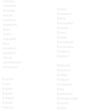
Joensuu
R
Jokioinen
Raahe
Joroinen
Raasepori
Joutsa
Raisio
Joutseno
Rantasalmi
Juankoski
Rantsila
Jurva
Ranua
Juuka
Rauma
Juupajoki
Rautalampi
Juva
Rautavaara
Jyväskylä
Rautjärvi
Jämijärvi
Reisjärvi
Jämsä
Renko
Jämsänkoski
Riihimäki
Järvenpää
Riistavesi
K
Ristiina
Kaarina
Ristijärvi
Kaavi
Rovaniemi
Kainuu
Ruka
Kajaani
Ruokolahti
Kalajoki
Ruotsinpyhtää
Kalanti
Ruovesi
Kalvola
Rusko