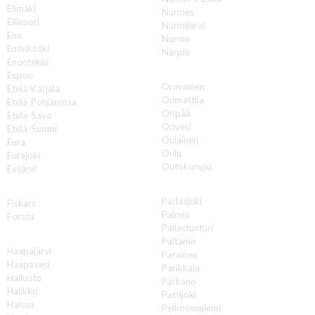
Elimäki
Nurmes
Ellivuori
Nurmijärvi
Eno
Nurmo
Enonkoski
Närpiö
Enontekiö
O
Espoo
Oravainen
Etelä-Karjala
Orimattila
Etelä-Pohjanmaa
Oripää
Etelä-Savo
Orivesi
Etelä-Suomi
Oulainen
Eura
Oulu
Eurajoki
Outokumpu
Evijärvi
P
F
Padasjoki
Fiskars
Paimio
Forssa
Pallastunturi
H
Paltamo
Haapajärvi
Parainen
Haapavesi
Parikkala
Hailuoto
Parkano
Halikko
Pattijoki
Halsua
Pelkosenniemi