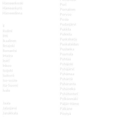
Hämeenkoski
Pori
Hämeenkyrö
Pornainen
Hämeenlinna
Porvoo
Posio
I
Pudasjärvi
Ii
Pukkila
Iisalmi
Pulkkila
Iitti
Punkaharju
Ikaalinen
Punkalaidun
Ilmajoki
Puolanka
Ilomantsi
Puumala
Imatra
Pyhtää
Inari
Pyhäjoki
Inkoo
Pyhäjärvi
Isojoki
Pyhämaa
Isokyrö
Pyhäntä
Iso-syöte
Pyhäranta
Itä-Suomi
Pyhäselkä
Ivalo
Pyhätunturi
J
Pylkönmäki
Jaala
Päijät-Häme
Jalasjärvi
Pälkäne
Janakkala
Pöytyä