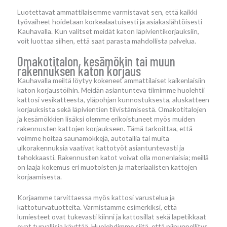
Luotettavat ammattilaisemme varmistavat sen, että kaikki
työvaiheet hoidetaan korkealaatuisesti ja asiakaslähtöisesti
Kauhavalla. Kun valitset meidät katon läpivientikorjauksiin,
voit luottaa siihen, että saat parasta mahdollista palvelua.
Omakotitalon, kesämökin tai muun
rakennuksen katon korjaus
Kauhavalla meiltä löytyy kokeneet ammattilaiset kaikenlaisiin
katon korjaustöihin. Meidän asiantunteva tiimimme huolehtii
kattosi vesikatteesta, yläpohjan kunnostuksesta, aluskatteen
korjauksista sekä läpivientien tiivistämisestä. Omakotitalojen
ja kesämökkien lisäksi olemme erikoistuneet myös muiden
rakennusten kattojen korjaukseen. Tämä tarkoittaa, että
voimme hoitaa saunamökkejä, autotallia tai muita
ulkorakennuksia vaativat kattotyöt asiantuntevasti ja
tehokkaasti. Rakennusten katot voivat olla monenlaisia; meillä
on laaja kokemus eri muotoisten ja materiaalisten kattojen
korjaamisesta.
Korjaamme tarvittaessa myös kattosi varustelua ja
kattoturvatuotteita. Varmistamme esimerkiksi, että
lumiesteet ovat tukevasti kiinni ja kattosillat sekä lapetikkaat
ovat turvallisia käyttää. Huolehdimme siitä, että piipunpellitys