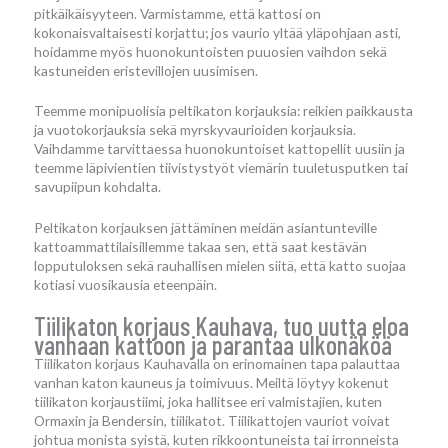
pitkäikäisyyteen. Varmistamme, että kattosi on
kokonaisvaltaisesti korjattu; jos vaurio yltää yläpohjaan asti,
hoidamme myös huonokuntoisten puuosien vaihdon sekä
kastuneiden eristevillojen uusimisen.
Teemme monipuolisia peltikaton korjauksia: reikien paikkausta
ja vuotokorjauksia sekä myrskyvaurioiden korjauksia.
Vaihdamme tarvittaessa huonokuntoiset kattopellit uusiin ja
teemme läpivientien tiivistystyöt viemärin tuuletusputken tai
savupiipun kohdalta.
Peltikaton korjauksen jättäminen meidän asiantunteville
kattoammattilaisillemme takaa sen, että saat kestävän
lopputuloksen sekä rauhallisen mielen siitä, että katto suojaa
kotiasi vuosikausia eteenpäin.
Tiilikaton korjaus Kauhava, tuo uutta eloa
vanhaan kattoon ja parantaa ulkonäköä
Tiilikaton korjaus Kauhavalla on erinomainen tapa palauttaa
vanhan katon kauneus ja toimivuus. Meiltä löytyy kokenut
tiilikaton korjaustiimi, joka hallitsee eri valmistajien, kuten
Ormaxin ja Bendersin, tiilikatot. Tiilikattojen vauriot voivat
johtua monista syistä, kuten rikkoontuneista tai irronneista