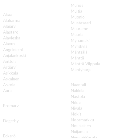
Muhos
A
Multia
Akaa
Muonio
Alahärmä
Mustasaari
Alajärvi
Muurame
Alastaro
Muurla
Alavieska
Mynämäki
Alavus
Myrskylä
Angelniemi
Mäntsälä
Anjalankoski
Mänttä
Anttola
Mänttä-Vilppula
Artjärvi
Mäntyharju
Asikkala
N
Askainen
Askola
Naantali
Aura
Nakkila
Nastola
B
Nilsiä
Bromarv
Nivala
Nokia
D
Noormarkku
Degerby
Nousiainen
E
Nuijamaa
Eckerö
Nummi-Pusula