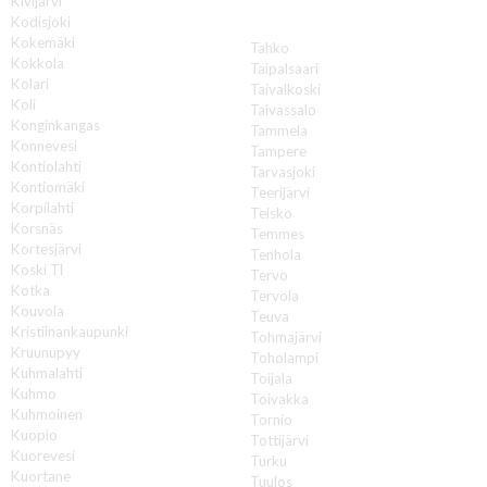
Kivijärvi
Kodisjoki
T
Kokemäki
Tahko
Kokkola
Taipalsaari
Kolari
Taivalkoski
Koli
Taivassalo
Konginkangas
Tammela
Konnevesi
Tampere
Kontiolahti
Tarvasjoki
Kontiomäki
Teerijärvi
Korpilahti
Teisko
Korsnäs
Temmes
Kortesjärvi
Tenhola
Koski Tl
Tervo
Kotka
Tervola
Kouvola
Teuva
Kristiinankaupunki
Tohmajärvi
Kruunupyy
Toholampi
Kuhmalahti
Toijala
Kuhmo
Toivakka
Kuhmoinen
Tornio
Kuopio
Tottijärvi
Kuorevesi
Turku
Kuortane
Tuulos