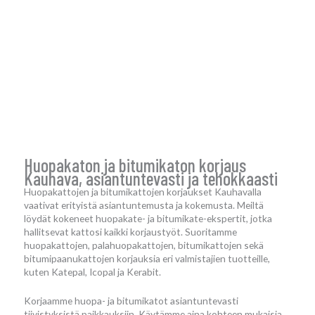
Huopakaton ja bitumikaton korjaus
Kauhava, asiantuntevasti ja tehokkaasti
Huopakattojen ja bitumikattojen korjaukset Kauhavalla
vaativat erityistä asiantuntemusta ja kokemusta. Meiltä
löydät kokeneet huopakate- ja bitumikate-ekspertit, jotka
hallitsevat kattosi kaikki korjaustyöt. Suoritamme
huopakattojen, palahuopakattojen, bitumikattojen sekä
bitumipaanukattojen korjauksia eri valmistajien tuotteille,
kuten Katepal, Icopal ja Kerabit.
Korjaamme huopa- ja bitumikatot asiantuntevasti
tiivistyksistä paikkauksiin. Käytämme aina kohteen mukaisia