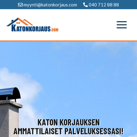
Siirry
myynti@katonkorjaus.com
040 712 88 88
sisältöön
KATON KORJAUKSEN
AMMATTILAISET PALVELUKSESSASI!