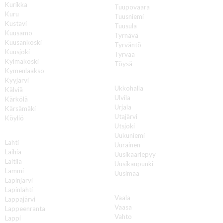
Kurikka
Tuupovaara
Kuru
Tuusniemi
Kustavi
Tuusula
Kuusamo
Tyrnävä
Kuusankoski
Tyrväntö
Kuusjoki
Tyrvää
Kylmäkoski
Töysä
Kymenlaakso
U
Kyyjärvi
Ukkohalla
Kälviä
Ulvila
Kärkölä
Urjala
Kärsämäki
Utajärvi
Köyliö
Utsjoki
L
Uukuniemi
Lahti
Uurainen
Laihia
Uusikaarlepyy
Laitila
Uusikaupunki
Lammi
Uusimaa
Lapinjärvi
V
Lapinlahti
Vaala
Lappajärvi
Vaasa
Lappeenranta
Vahto
Lappi