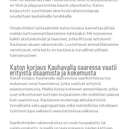
on tiivis ja piippua koristaa kaunis piipunhattu. Katon
korjaustyöt suoritetaan aina hyviä rakennustapoja
noudattaen laadukkailla tarvikkeilla.
Omakotitalon tai kesämökin katon korjaus kannattaa jättää
meidän kattoammattilaistemme tehtäväksi. Me tunnemme
kaikki yksityiskohdat ja haasteet, jotka liittyvät erityisesti
Kauhavan alueen rakennuksiin. Luotettavat ammattilaisemme
varmistavat, että katto on kestävä ja turvallinen pitkään
tulevaisuuteen.
Katon korjaus Kauhavalla saaressa vaatii
erityistä osaamista ja kokemusta
Katon korjaus Kauhavalla sijaitsevissa saarikohteissa tuo
mukanaan omat haasteensa, jotka vaativat erityistä
asiantuntemusta. Meiltä löytyy kokeneet ammattilaiset, jotka
ovat erikoistuneet kattojen korjaukseen niin mökkitien päässä
kuin saaristossa. Käytämme moderneja akkukäyttöisiä
työvälineitä sekä aggregaatteja, mikä mahdollistaa tehokkaan
työnteon jopa vaikeasti saavutettavissa paikoissa.
Saarikohteiden rakennuksissa on usein huopakatto tai
palahuopakatto, ja meillä on laaja kokemus näiden kattojen