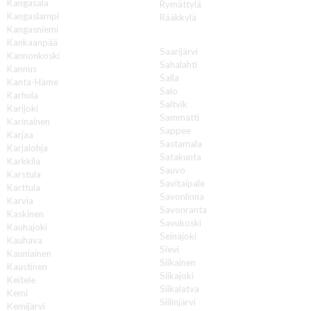
Kangasala
Rymättylä
Kangaslampi
Rääkkylä
Kangasniemi
S
Kankaanpää
Saarijärvi
Kannonkoski
Sahalahti
Kannus
Salla
Kanta-Häme
Salo
Karhula
Saltvik
Karijoki
Sammatti
Karinainen
Sappee
Karjaa
Sastamala
Karjalohja
Satakunta
Karkkila
Sauvo
Karstula
Savitaipale
Karttula
Savonlinna
Karvia
Savonranta
Kaskinen
Savukoski
Kauhajoki
Seinäjoki
Kauhava
Sievi
Kauniainen
Siikainen
Kaustinen
Siikajoki
Keitele
Siikalatva
Kemi
Siilinjärvi
Kemijärvi