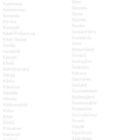
Simo
Keminmaa
Simpele
Kemiönsaari
Sipoo
Kempele
Sippola
Kerava
Siuntio
Kerimäki
Snappertuna
Keski-Pohjanmaa
Sodankylä
Keski-Suomi
Soini
Kestilä
Somerniemi
Kesälahti
Somero
Keuruu
Sonkajärvi
Kihniö
Sotkamo
Kiihtelysvaara
Sulkava
Kiikala
Sumiainen
Kiikka
Suolahti
Kiikoinen
Suomenniemi
Kiiminki
Suomusjärvi
Kinnula
Suomussalmi
Kirkkonummi
Suonenjoki
Kisko
Suomutunturi
Kitee
Sysmä
Kittilä
Säkylä
Kiukainen
Säynätsalo
Kiuruvesi
Sääksmäki