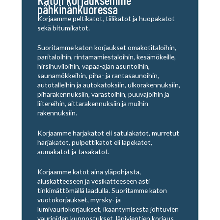
pähkinänkuoressa
Korjaamme peltikatot, tiilikatot ja huopakatot
sekä bitumikatot.
Suoritamme katon korjaukset omakotitaloihin,
paritaloihin, rintamamiestaloihin, kesämökeille,
hirsihuviloihin, vapaa-ajan asuntoihin,
saunamökkeihin, piha- ja rantasaunoihin,
autotalleihin ja autokatoksiin, ulkorakennuksiin,
piharakennuksiin, varastoihin, puuvajoihin ja
liitereihin, aittarakennuksiin ja muihin
rakennuksiin.
Korjaamme harjakatot eli satulakatot, murretut
harjakatot, pulpettikatot eli lapekatot,
aumakatot ja tasakatot.
Korjaamme katot aina yläpohjasta,
aluskatteeseen ja vesikatteeseen asti
tinkimättömällä laadulla. Suoritamme katon
vuotokorjaukset, myrsky- ja
lumivauriokorjaukset, ikääntymisestä johtuvien
vaurioiden kunnostukset, läpivientien korjaus