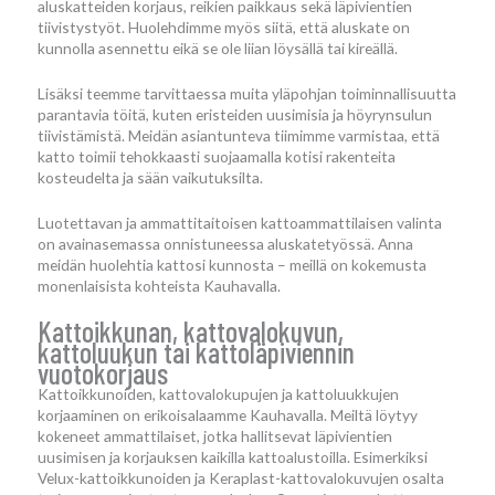
aluskatteiden korjaus, reikien paikkaus sekä läpivientien
tiivistystyöt. Huolehdimme myös siitä, että aluskate on
kunnolla asennettu eikä se ole liian löysällä tai kireällä.
Lisäksi teemme tarvittaessa muita yläpohjan toiminnallisuutta
parantavia töitä, kuten eristeiden uusimisia ja höyrynsulun
tiivistämistä. Meidän asiantunteva tiimimme varmistaa, että
katto toimii tehokkaasti suojaamalla kotisi rakenteita
kosteudelta ja sään vaikutuksilta.
Luotettavan ja ammattitaitoisen kattoammattilaisen valinta
on avainasemassa onnistuneessa aluskatetyössä. Anna
meidän huolehtia kattosi kunnosta – meillä on kokemusta
monenlaisista kohteista Kauhavalla.
Kattoikkunan, kattovalokuvun,
kattoluukun tai kattoläpiviennin
vuotokorjaus
Kattoikkunoiden, kattovalokupujen ja kattoluukkujen
korjaaminen on erikoisalaamme Kauhavalla. Meiltä löytyy
kokeneet ammattilaiset, jotka hallitsevat läpivientien
uusimisen ja korjauksen kaikilla kattoalustoilla. Esimerkiksi
Velux-kattoikkunoiden ja Keraplast-kattovalokuvujen osalta