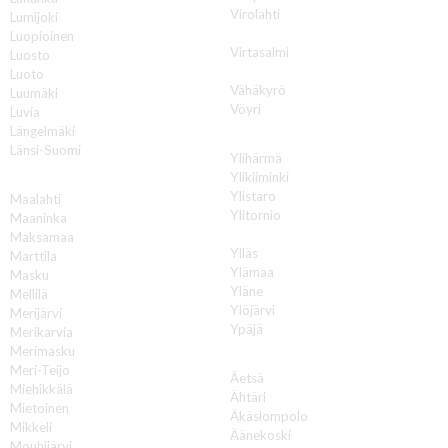
Virolahti
Lumijoki
Virrat
Luopioinen
Virtasalmi
Luosto
Vuokatti
Luoto
Vähäkyrö
Luumäki
Vöyri
Luvia
Längelmäki
Y
Länsi-Suomi
Ylihärmä
Ylikiiminki
M
Ylistaro
Maalahti
Ylitornio
Maaninka
Ylivieska
Maksamaa
Ylläs
Marttila
Ylämaa
Masku
Yläne
Mellilä
Ylöjärvi
Merijärvi
Ypäjä
Merikarvia
Merimasku
Ä
Meri-Teijo
Äetsä
Miehikkälä
Ähtäri
Mietoinen
Äkäslompolo
Mikkeli
Äänekoski
Mouhijärvi