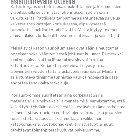
asiantuntevalla otteella
Katon korjaus on tärkeä osa omakotitalojen ja kesämökkien
ylläpitoa, sillä se varmistaa rakennuksen suojan sään
vaikutuksilta. Pattijoella tarjoamme asiantuntevaa palvelua
kaikenlaisten kattojen korjauksessa, olipa kyseessä
huopakatto, peltikatto tai tiilikatto. Meiltä löytyy kokeneet
ammattilaiset, jotka hallitsevat eri materiaalit ja valmistajat.
Yleisiä syitä katon vaurioitumiseen ovat sään aiheuttamat
ongelmat sekä ikääntymisestä johtuvat kulumat. Esimerkiksi
lumi voi painaa kattoa liikaa tai myrsky voi irrottaa
kattotuotteita. Korjaustarpeet voivat myös johtua
läpivientien vuodoista tai aluskatteen vaurioista. Meidän
asiantunteva tiimimme tunnistaa vauriot nopeasti ja osaa
ehdottaa tehokkaita ratkaisuja.
Korjaustyömme suoritetaan aina korkealaatuisilla
materiaaleilla ja nykyaikaisilla menetelmillä. Varmistamme, että
kaikki työt tehdään huolellisesti ja kestävästi; tämä tarkoittaa
esimerkiksi kastuneiden eristevillojen vaihtoa sekä puuosien
uusimista tarvittaessa. Teemme laajan valikoiman
kattokorjauksia: vuotokorjaukset, tiivistystyöt ja muut
tarvittavat toimenpiteet kuuluvat palveluumme.