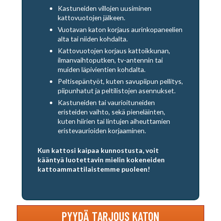
Kastuneiden villojen uusiminen
kattovuotojen jälkeen.
Vuotavan katon korjaus aurinkopaneelien
alta tai niiden kohdalta.
Kattovuotojen korjaus kattoikkunan,
ilmanvaihtoputken, tv-antennin tai
muiden läpivientien kohdalta.
Peltisepäntyöt, kuten savupiipun pellitys,
piipunhatut ja peltilistojen asennukset.
Kastuneiden tai vaurioituneiden
eristeiden vaihto, sekä pieneläinten,
kuten hiirien tai lintujen aiheuttamien
eristevaurioiden korjaaminen.
Kun kattosi kaipaa kunnostusta, voit
kääntyä luotettavin mielin kokeneiden
kattoammattilaistemme puoleen!
PYYDÄ TARJOUS KATON