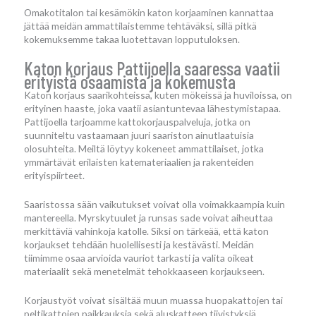
Omakotitalon tai kesämökin katon korjaaminen kannattaa
jättää meidän ammattilaistemme tehtäväksi, sillä pitkä
kokemuksemme takaa luotettavan lopputuloksen.
Katon korjaus Pattijoella saaressa vaatii
erityistä osaamista ja kokemusta
Katon korjaus saarikohteissa, kuten mökeissä ja huviloissa, on
erityinen haaste, joka vaatii asiantuntevaa lähestymistapaa.
Pattijoella tarjoamme kattokorjauspalveluja, jotka on
suunniteltu vastaamaan juuri saariston ainutlaatuisia
olosuhteita. Meiltä löytyy kokeneet ammattilaiset, jotka
ymmärtävät erilaisten katemateriaalien ja rakenteiden
erityispiirteet.
Saaristossa sään vaikutukset voivat olla voimakkaampia kuin
mantereella. Myrskytuulet ja runsas sade voivat aiheuttaa
merkittäviä vahinkoja katolle. Siksi on tärkeää, että katon
korjaukset tehdään huolellisesti ja kestävästi. Meidän
tiimimme osaa arvioida vauriot tarkasti ja valita oikeat
materiaalit sekä menetelmät tehokkaaseen korjaukseen.
Korjaustyöt voivat sisältää muun muassa huopakattojen tai
peltikattojen paikkauksia sekä aluskatteen tiivistyksiä.