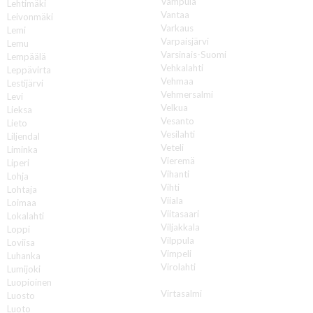
Vampula
Lehtimäki
Vantaa
Leivonmäki
Varkaus
Lemi
Varpaisjärvi
Lemu
Varsinais-Suomi
Lempäälä
Vehkalahti
Leppävirta
Vehmaa
Lestijärvi
Vehmersalmi
Levi
Velkua
Lieksa
Vesanto
Lieto
Vesilahti
Liljendal
Veteli
Liminka
Vieremä
Liperi
Vihanti
Lohja
Vihti
Lohtaja
Viiala
Loimaa
Viitasaari
Lokalahti
Viljakkala
Loppi
Vilppula
Loviisa
Vimpeli
Luhanka
Virolahti
Lumijoki
Virrat
Luopioinen
Virtasalmi
Luosto
Vuokatti
Luoto