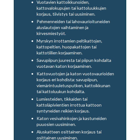
Vuotavien kattoikkunoiden,
kattovalokupujen tai kattoluukkujen
korjaus, tiivistys tai uusiminen.
Pehmenneiden tai lahovaurioituneiden
aluslautojen vaihtaminen ja
kirvesmiestyöt.
Myrskyn irrottamien peltikattojen,
kattopeltien, huopakattojen tai
kattotiilien korjaaminen.
Savupiipun juuresta tai piipun kohdalta
vuotavan katon korjaaminen.
Kattovuotojen ja katon vuotovaurioiden
korjaus eri kohdista: savupiipun,
viemärintuuletusputken, kattoikkunan
tai kattoluukun kohdalta.
Lumiesteiden, tikkaiden tai
kattoläpivientien irrottua kattoon
syntyneiden reikien korjaus.
Katon vesivahinkojen ja kastuneiden
puuosien uusiminen.
Aluskatteen osittainen korjaus tai
osittainen uusiminen.