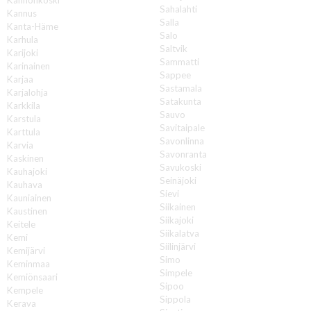
Sahalahti
Kannus
Salla
Kanta-Häme
Salo
Karhula
Saltvik
Karijoki
Sammatti
Karinainen
Sappee
Karjaa
Sastamala
Karjalohja
Satakunta
Karkkila
Sauvo
Karstula
Savitaipale
Karttula
Savonlinna
Karvia
Savonranta
Kaskinen
Savukoski
Kauhajoki
Seinäjoki
Kauhava
Sievi
Kauniainen
Siikainen
Kaustinen
Siikajoki
Keitele
Siikalatva
Kemi
Siilinjärvi
Kemijärvi
Simo
Keminmaa
Simpele
Kemiönsaari
Sipoo
Kempele
Sippola
Kerava