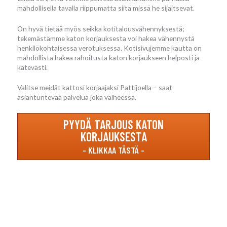
mahdollisella tavalla riippumatta siitä missä he sijaitsevat.
On hyvä tietää myös seikka kotitalousvähennyksestä;
tekemästämme katon korjauksesta voi hakea vähennystä
henkilökohtaisessa verotuksessa. Kotisivujemme kautta on
mahdollista hakea rahoitusta katon korjaukseen helposti ja
kätevästi.
Valitse meidät kattosi korjaajaksi Pattijoella – saat
asiantuntevaa palvelua joka vaiheessa.
PYYDÄ TARJOUS KATON
KORJAUKSESTA