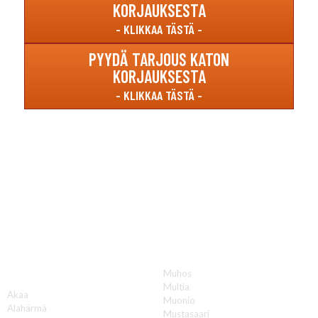
KORJAUKSESTA
PYYDÄ TARJOUS KATON
KORJAUKSESTA
Katon korjauksia luotettavasti koko Suomen
alueella!
Muhos
A
Multia
Akaa
Muonio
Alahärmä
Mustasaari