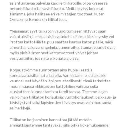
asiantuntevaa palvelua kaikille tiilikatoille, olipa kyseessä
betonitiilikatto tai savitiilikatto. Meiltä löytyy kokenut
tiimimme, joka hallitsee eri valmistajien tuotteet, kuten
Ormaxin ja Bendersin tiilikatteet.
Yleisimmät syyt tiilikaton vaurioitumiseen liittyvät sään
vaikutuksiin ja mekaanisiin vaurioihin. Esimerkiksi myrsky voi
irrottaa kattotiiliä tai puu saattaa kaatua katon päälle, mikä
aiheuttaa vakavia ongelmia. Lumen aiheuttamat vauriot ovat
myös yleisiä; irronneet kattotuotteet voivat johtaa
vesivuotoihin, jos niitä ei korjata ajoissa.
Korjaustyömme suoritetaan aina huolellisesti ja
korkealaatuisilla materiaaleilla. Varmistamme, että kaikki
vaurioalueet käydään läpi perusteellisesti; tämä tarkoittaa
muun muassa rikkinäisten kattotiilien vaihtoa sekä
aluskatteen kunnostamista tarvittaessa. Teemme laajan
valikoiman tiilikaton korjauksia: vuotokorjaukset, paikkaus- ja
tiivistystyöt sekä läpivientien tiivistys ovat vain muutamia
esimerkkejä.
Tiilikaton korjaaminen kannattaa jättää meidän
ammattilaistemme tehtäväksi, sillä pitkä kokemuksemme