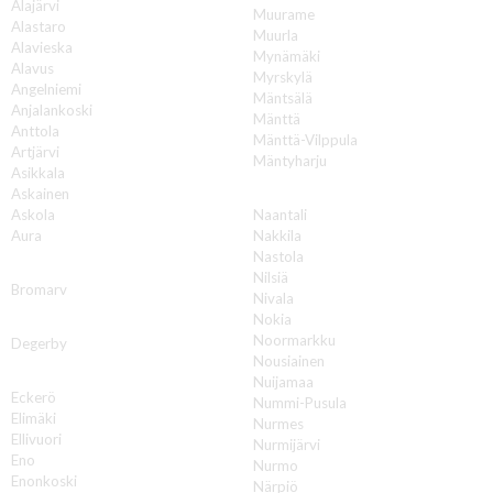
Alajärvi
Muurame
Alastaro
Muurla
Alavieska
Mynämäki
Alavus
Myrskylä
Angelniemi
Mäntsälä
Anjalankoski
Mänttä
Anttola
Mänttä-Vilppula
Artjärvi
Mäntyharju
Asikkala
N
Askainen
Askola
Naantali
Aura
Nakkila
Nastola
B
Nilsiä
Bromarv
Nivala
Nokia
D
Noormarkku
Degerby
Nousiainen
E
Nuijamaa
Eckerö
Nummi-Pusula
Elimäki
Nurmes
Ellivuori
Nurmijärvi
Eno
Nurmo
Enonkoski
Närpiö