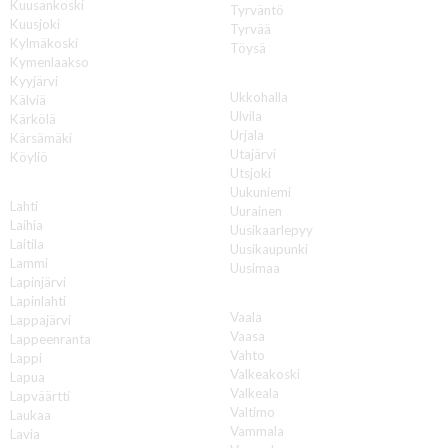
Kuusankoski
Tyrväntö
Kuusjoki
Tyrvää
Kylmäkoski
Töysä
Kymenlaakso
U
Kyyjärvi
Ukkohalla
Kälviä
Ulvila
Kärkölä
Urjala
Kärsämäki
Utajärvi
Köyliö
Utsjoki
L
Uukuniemi
Lahti
Uurainen
Laihia
Uusikaarlepyy
Laitila
Uusikaupunki
Lammi
Uusimaa
Lapinjärvi
V
Lapinlahti
Vaala
Lappajärvi
Vaasa
Lappeenranta
Vahto
Lappi
Valkeakoski
Lapua
Valkeala
Lapväärtti
Valtimo
Laukaa
Vammala
Lavia