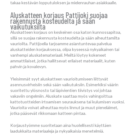
takaa kestävän lopputuloksen ja mielenrauhan asiakkaalle.
Aluskatteen korjaus Pattijoki suojaa
rakennusta kosteudelta ja sään
vaikutuksilta
Aluskatteen korjaus on keskeinen osa katon kunnossapitoa,
sillä se suojaa rakennusta kosteudelta ja sään aiheuttamilta
vaurioilta. Pattijoella tarjoamme asiantuntevaa palvelua
aluskatteiden korjauksessa, olipa kyseessä nykyaikainen tai
vanhempi aluskatemateriaali. Meiltä löytyy kokeneet
ammattilaiset, jotka hallitsevat erilaiset materiaalit, kuten
pahvin ja kovalevyn.
Yleisimmät syyt aluskatteen vaurioitumiseen liittyvät
asennusvirheisiin sekä sään vaikutuksiin. Esimerkiksi väärin
suoritettu ylösnosto tai läpivientien tiivistys voi johtaa
vakaviin ongelmiin. Aluskate saattaa myös vahingoittua
kattotuotteiden irtoamisen seurauksena tai kulumisen vuoksi.
Vaurioita voivat aiheuttaa myös linnut ja muut pieneläimet,
jotka pääsevät rikkomaan katteen pintaa.
Korjaustyömme suoritetaan aina huolellisesti käyttäen
laadukkaita materiaaleja ja nykyaikaisia menetelmiä.