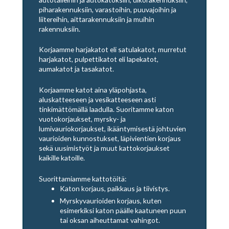
piharakennuksiin, varastoihin, puuvajoihin ja
liitereihin, aittarakennuksiin ja muihin
rakennuksiin.
Korjaamme harjakatot eli satulakatot, murretut
harjakatot, pulpettikatot eli lapekatot,
aumakatot ja tasakatot.
Korjaamme katot aina yläpohjasta,
aluskatteeseen ja vesikatteeseen asti
tinkimättömällä laadulla. Suoritamme katon
vuotokorjaukset, myrsky- ja
lumivauriokorjaukset, ikääntymisestä johtuvien
vaurioiden kunnostukset, läpivientien korjaus
sekä uusimistyöt ja muut kattokorjaukset
kaikille katoille.
Suorittamiamme kattotöitä:
Katon korjaus, paikkaus ja tiivistys.
Myrskyvaurioiden korjaus, kuten
esimerkiksi katon päälle kaatuneen puun
tai oksan aiheuttamat vahingot.