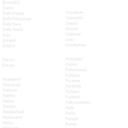
Enontekiö
O
Espoo
Oravainen
Etelä-Karjala
Orimattila
Etelä-Pohjanmaa
Oripää
Etelä-Savo
Orivesi
Etelä-Suomi
Oulainen
Eura
Oulu
Eurajoki
Outokumpu
Evijärvi
P
F
Padasjoki
Fiskars
Paimio
Forssa
Pallastunturi
H
Paltamo
Haapajärvi
Parainen
Haapavesi
Parikkala
Hailuoto
Parkano
Halikko
Pattijoki
Halsua
Pelkosenniemi
Hamina
Pello
Hammarland
Perho
Hankasalmi
Pernaja
Hanko
Perniö
Harjavalta