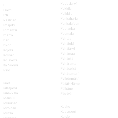
Pudasjärvi
Ii
Pukkila
Iisalmi
Pulkkila
Iitti
Punkaharju
Ikaalinen
Punkalaidun
Ilmajoki
Puolanka
Ilomantsi
Puumala
Imatra
Pyhtää
Inari
Pyhäjoki
Inkoo
Pyhäjärvi
Isojoki
Pyhämaa
Isokyrö
Pyhäntä
Iso-syöte
Pyhäranta
Itä-Suomi
Pyhäselkä
Ivalo
Pyhätunturi
J
Pylkönmäki
Jaala
Päijät-Häme
Jalasjärvi
Pälkäne
Janakkala
Pöytyä
Joensuu
R
Jokioinen
Raahe
Joroinen
Raasepori
Joutsa
Raisio
Joutseno