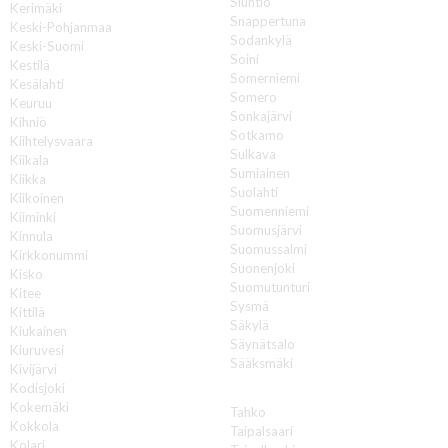
Siuntio
Kerimäki
Snappertuna
Keski-Pohjanmaa
Sodankylä
Keski-Suomi
Soini
Kestilä
Somerniemi
Kesälahti
Somero
Keuruu
Sonkajärvi
Kihniö
Sotkamo
Kiihtelysvaara
Sulkava
Kiikala
Sumiainen
Kiikka
Suolahti
Kiikoinen
Suomenniemi
Kiiminki
Suomusjärvi
Kinnula
Suomussalmi
Kirkkonummi
Suonenjoki
Kisko
Suomutunturi
Kitee
Sysmä
Kittilä
Säkylä
Kiukainen
Säynätsalo
Kiuruvesi
Sääksmäki
Kivijärvi
Kodisjoki
T
Kokemäki
Tahko
Kokkola
Taipalsaari
Kolari