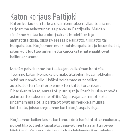
Katon korjaus Pattijoki
Katon korjaus on tärkeä osa rakennuksen ylläpitoa, ja me
tarjoamme asiantuntevaa palvelua Pattijoella. Meidän
tiimimme hoitaa kattokorjaukset huolellisesti ja
ammattitaidolla, olipa kyseessä peltikatto, tiilikatto tai
huopakatto. Korjaamme myös palahuopakatot ja bitumikatot,
joten voit luottaa siihen, että kaikki katemateriaalit ovat
hallinnassamme.
Meidän palvelumme kattaa laajan valikoiman kohteita.
Teemme katon korjauksia omakotitaloihin, kesämökkeihin
sekä saunamökeille. Lisäksi hoidamme autotallien,
autokatosten ja ulkorakennusten kattokorjaukset.
Piharakennukset, varastot, puuvajat ja liiterit kuuluvat myös
asiantuntemuksemme piiriin. Vapaa-ajan asunnot sekä
rintamamiestalot ja paritalot ovat esimerkkejä muista
kohteista, joissa tarjoamme kattokorjauspalveluja.
Korjaamme kaikenlaiset kattomuodot: harjakatot, aumakatot,
pulpettikatot sekä tasakatot saavat meiltä asiantuntevaa
käsittelyä. Kattovuodot ovat yksi yleisimmistä ongelmista,