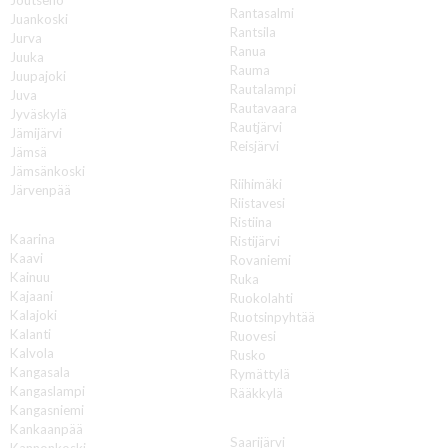
Rantasalmi
Juankoski
Rantsila
Jurva
Ranua
Juuka
Rauma
Juupajoki
Rautalampi
Juva
Rautavaara
Jyväskylä
Rautjärvi
Jämijärvi
Reisjärvi
Jämsä
Renko
Jämsänkoski
Riihimäki
Järvenpää
Riistavesi
K
Ristiina
Kaarina
Ristijärvi
Kaavi
Rovaniemi
Kainuu
Ruka
Kajaani
Ruokolahti
Kalajoki
Ruotsinpyhtää
Kalanti
Ruovesi
Kalvola
Rusko
Kangasala
Rymättylä
Kangaslampi
Rääkkylä
Kangasniemi
S
Kankaanpää
Saarijärvi
Kannonkoski