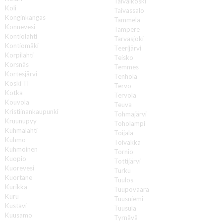
Taivalkoski
Koli
Taivassalo
Konginkangas
Tammela
Konnevesi
Tampere
Kontiolahti
Tarvasjoki
Kontiomäki
Teerijärvi
Korpilahti
Teisko
Korsnäs
Temmes
Kortesjärvi
Tenhola
Koski Tl
Tervo
Kotka
Tervola
Kouvola
Teuva
Kristiinankaupunki
Tohmajärvi
Kruunupyy
Toholampi
Kuhmalahti
Toijala
Kuhmo
Toivakka
Kuhmoinen
Tornio
Kuopio
Tottijärvi
Kuorevesi
Turku
Kuortane
Tuulos
Kurikka
Tuupovaara
Kuru
Tuusniemi
Kustavi
Tuusula
Kuusamo
Tyrnävä