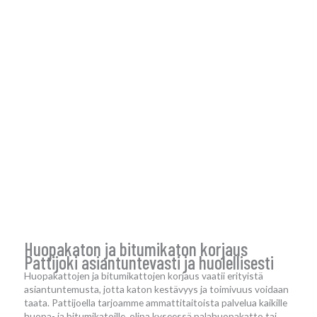
Huopakaton ja bitumikaton korjaus
Pattijoki asiantuntevasti ja huolellisesti
Huopakattojen ja bitumikattojen korjaus vaatii erityistä
asiantuntemusta, jotta katon kestävyys ja toimivuus voidaan
taata. Pattijoella tarjoamme ammattitaitoista palvelua kaikille
huopa- ja bitumikatoille, olipa kyseessä palahuopakatto tai