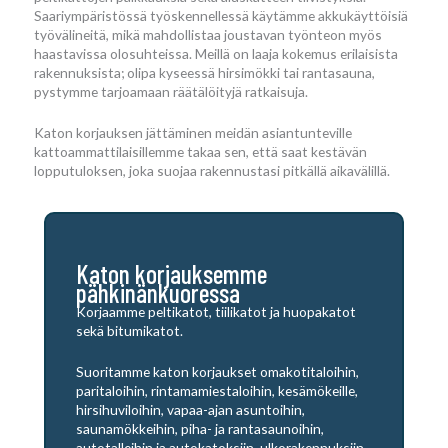
Saariympäristössä työskennellessä käytämme akkukäyttöisiä
työvälineitä, mikä mahdollistaa joustavan työnteon myös
haastavissa olosuhteissa. Meillä on laaja kokemus erilaisista
rakennuksista; olipa kyseessä hirsimökki tai rantasauna,
pystymme tarjoamaan räätälöityjä ratkaisuja.
Katon korjauksen jättäminen meidän asiantunteville
kattoammattilaisillemme takaa sen, että saat kestävän
lopputuloksen, joka suojaa rakennustasi pitkällä aikavälillä.
Katon korjauksemme
pähkinänkuoressa
Korjaamme peltikatot, tiilikatot ja huopakatot
sekä bitumikatot.
Suoritamme katon korjaukset omakotitaloihin,
paritaloihin, rintamamiestaloihin, kesämökeille,
hirsihuviloihin, vapaa-ajan asuntoihin,
saunamökkeihin, piha- ja rantasaunoihin,
autotalleihin ja autokatoksiin, ulkorakennuksiin,