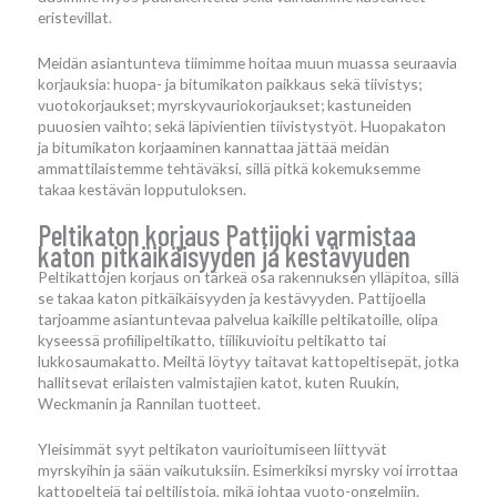
eristevillat.
Meidän asiantunteva tiimimme hoitaa muun muassa seuraavia
korjauksia: huopa- ja bitumikaton paikkaus sekä tiivistys;
vuotokorjaukset; myrskyvauriokorjaukset; kastuneiden
puuosien vaihto; sekä läpivientien tiivistystyöt. Huopakaton
ja bitumikaton korjaaminen kannattaa jättää meidän
ammattilaistemme tehtäväksi, sillä pitkä kokemuksemme
takaa kestävän lopputuloksen.
Peltikaton korjaus Pattijoki varmistaa
katon pitkäikäisyyden ja kestävyuden
Peltikattojen korjaus on tärkeä osa rakennuksen ylläpitoa, sillä
se takaa katon pitkäikäisyyden ja kestävyyden. Pattijoella
tarjoamme asiantuntevaa palvelua kaikille peltikatoille, olipa
kyseessä profiilipeltikatto, tiilikuvioitu peltikatto tai
lukkosaumakatto. Meiltä löytyy taitavat kattopeltisepät, jotka
hallitsevat erilaisten valmistajien katot, kuten Ruukin,
Weckmanin ja Rannilan tuotteet.
Yleisimmät syyt peltikaton vaurioitumiseen liittyvät
myrskyihin ja sään vaikutuksiin. Esimerkiksi myrsky voi irrottaa
kattopeltejä tai peltilistoja, mikä johtaa vuoto-ongelmiin.