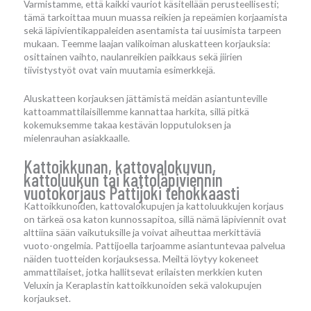
Varmistamme, että kaikki vauriot käsitellään perusteellisesti;
tämä tarkoittaa muun muassa reikien ja repeämien korjaamista
sekä läpivientikappaleiden asentamista tai uusimista tarpeen
mukaan. Teemme laajan valikoiman aluskatteen korjauksia:
osittainen vaihto, naulanreikien paikkaus sekä jiirien
tiivistystyöt ovat vain muutamia esimerkkejä.
Aluskatteen korjauksen jättämistä meidän asiantunteville
kattoammattilaisillemme kannattaa harkita, sillä pitkä
kokemuksemme takaa kestävän lopputuloksen ja
mielenrauhan asiakkaalle.
Kattoikkunan, kattovalokuvun,
kattoluukun tai kattoläpiviennin
vuotokorjaus Pattijoki tehokkaasti
Kattoikkunoiden, kattovalokupujen ja kattoluukkujen korjaus
on tärkeä osa katon kunnossapitoa, sillä nämä läpiviennit ovat
alttiina sään vaikutuksille ja voivat aiheuttaa merkittäviä
vuoto-ongelmia. Pattijoella tarjoamme asiantuntevaa palvelua
näiden tuotteiden korjauksessa. Meiltä löytyy kokeneet
ammattilaiset, jotka hallitsevat erilaisten merkkien kuten
Veluxin ja Keraplastin kattoikkunoiden sekä valokupujen
korjaukset.