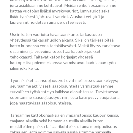
joita asiakkaamme kohtaavat. Meidän erikoisosaamisemme
kattaa vuotojen lisäksi myrskyvauriot, lumivauriot sekä
ikääntymisestä johtuvat vauriot. Aluskatteet, jiirit ja
läpiviennit hoidetaan aina perusteellisesti.
Usein katon vaurioita havaitaan kuntotarkastusten
yhteydessä tai kausihuollon aikana. Siksi on tärkeää pitää
katto kunnossa ennaltaehkäisevästi. Meiltä löytyy tarvittava
osaaminen ja työvoima toteuttaa kattokorjaukset
tehokkaasti. Taitavat katon korjaajat yhdessä
kattopeltiseppiemme kanssa varmistavat laadukkaan työn
jäljen joka kerta.
Työnaikaiset säänsuojaustyöt ovat meille itsestäänselvyys;
seuraamme aktiivisesti sääolosuhteita varmistaaksemme
turvallisen työskentelyn kaikissa olosuhteissa. Tarvittaessa
suoritamme sääsuojaustyöt niin, että kate pysyy suojattuna
jopa haastavissa sääolosuhteissa.
Tarjoamme kattokorjauksia eri ympäristöissä: kaupungeissa,
taajama-alueilla sekä harvaan asutuilla alueilla kuten
mökkiteiden päissä tai saarikohteissa. Tämä monipuolisuus
takaa sen, että voimme palvella asiakkaitamme parhaalla