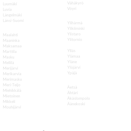
Vähäkyrö
Luumäki
Vöyri
Luvia
Längelmäki
Y
Länsi-Suomi
Ylihärmä
Ylikiiminki
M
Ylistaro
Maalahti
Ylitornio
Maaninka
Ylivieska
Maksamaa
Ylläs
Marttila
Ylämaa
Masku
Yläne
Mellilä
Ylöjärvi
Merijärvi
Ypäjä
Merikarvia
Merimasku
Ä
Meri-Teijo
Äetsä
Miehikkälä
Ähtäri
Mietoinen
Äkäslompolo
Mikkeli
Äänekoski
Mouhijärvi