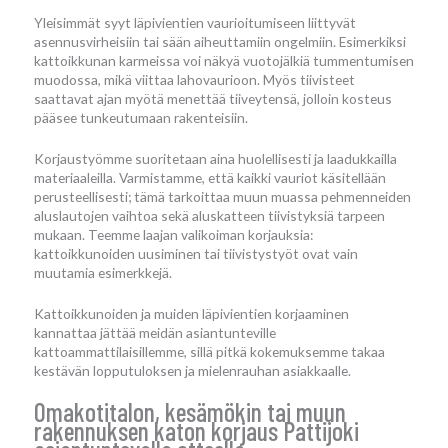
Yleisimmät syyt läpivientien vaurioitumiseen liittyvät
asennusvirheisiin tai sään aiheuttamiin ongelmiin. Esimerkiksi
kattoikkunan karmeissa voi näkyä vuotojälkiä tummentumisen
muodossa, mikä viittaa lahovaurioon. Myös tiivisteet
saattavat ajan myötä menettää tiiveytensä, jolloin kosteus
pääsee tunkeutumaan rakenteisiin.
Korjaustyömme suoritetaan aina huolellisesti ja laadukkailla
materiaaleilla. Varmistamme, että kaikki vauriot käsitellään
perusteellisesti; tämä tarkoittaa muun muassa pehmenneiden
aluslautojen vaihtoa sekä aluskatteen tiivistyksiä tarpeen
mukaan. Teemme laajan valikoiman korjauksia:
kattoikkunoiden uusiminen tai tiivistystyöt ovat vain
muutamia esimerkkejä.
Kattoikkunoiden ja muiden läpivientien korjaaminen
kannattaa jättää meidän asiantunteville
kattoammattilaisillemme, sillä pitkä kokemuksemme takaa
kestävän lopputuloksen ja mielenrauhan asiakkaalle.
Omakotitalon, kesämökin tai muun
rakennuksen katon korjaus Pattijoki