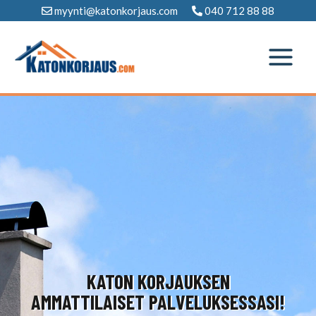
Siirry
myynti@katonkorjaus.com
040 712 88 88
sisältöön
KATON KORJAUKSEN
AMMATTILAISET PALVELUKSESSASI!