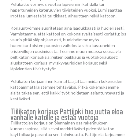
Peltikatto voi myös vuotaa läpiviennin kohdalla tai
hapertuneiden kateruuvien tiivisteiden vuoksi. Lumi saattaa
irrottaa lumiesteitä tai tikkaat, aiheuttaen reikiä kattoon.
Korjaustyömme suoritetaan aina laadukkaasti ja huolellisesti.
Varmistamme, että kattosi on kokonaisvaltaisesti korjattu; jos
vaurio yltää yläpohjaan asti, huolehdimme myös
huonokuntoisten puuosien vaihdosta sekä kastuneiden
eristevillojen uusimisesta. Teemme muun muassa seuraavia
peltikaton korjauksia: reikien paikkaus ja vuotokorjaukset;
aluskatteen korjaus; myrskyvaurioiden korjaus; sekä
läpivientien tiivistystyöt.
Peltikaton korjaaminen kannattaa jättää meidän kokeneiden
kattoammattilaistemme tehtäväksi. Pitkä kokemuksemme
alalta takaa sen, että kaikki työt hoidetaan asiantuntevasti ja
kestävästi.
Tiilikaton korjaus Pattijoki tuo uutta eloa
vanhalle katolle ja estää vuotoja
Tiilikattojen korjaus on olennainen osa rakennuksen
kunnossapitoa, sillä se voi merkittävästi pidentää katon
käyttöikää ja parantaa sen toimivuutta. Pattijoella tarjoamme