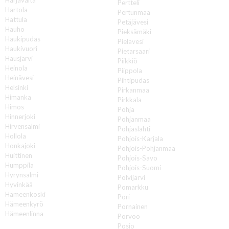
Pertteli
Hartola
Pertunmaa
Hattula
Petäjävesi
Hauho
Pieksämäki
Haukipudas
Pielavesi
Haukivuori
Pietarsaari
Hausjärvi
Piikkiö
Heinola
Piippola
Heinävesi
Pihtipudas
Helsinki
Pirkanmaa
Himanka
Pirkkala
Himos
Pohja
Hinnerjoki
Pohjanmaa
Hirvensalmi
Pohjaslahti
Hollola
Pohjois-Karjala
Honkajoki
Pohjois-Pohjanmaa
Huittinen
Pohjois-Savo
Humppila
Pohjois-Suomi
Hyrynsalmi
Polvijärvi
Hyvinkää
Pomarkku
Hämeenkoski
Pori
Hämeenkyrö
Pornainen
Hämeenlinna
Porvoo
Posio
I