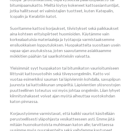
bitumipaanukatto. Meiltä löytyy kokeneet kattoasiantuntijat,
jotka hallitsevat eri valmistajien tuotteet, kuten Katepalin,
Icopalin ja Kerabitin katot.
Suoritamme kattosi korjaukset, tiivistykset sekä paikkaukset
aina kohteen erityispiirteet huomioiden. Käytämme vain
korkealaatuisia materiaaleja ja työtapoja varmistaaksemme
ensiluokkaisen lopputuloksen. Huopakatteita suositaan usein
vapaa-ajan asutuksissa, joten saavutamme asiakkaamme
mökkitien päähän tai saarikohteisiin vaivatta.
Yleisimmät syyt huopakaton tai bitumikaton vaurioitumiseen
liittyvät kattovuotoihin sekä tiiveysongelmiin. Katto voi
vuotaa esimerkiksi sauman tai läpiviennin kohdalla, savupiipun
juuresta tai kattoikkunan ympäriltä. Läpivientien ylösnostojen
puutteellinen toteutus voi myös johtaa ongelmiin. Liian lyhyet
kiinnityshakaset voivat ajan myötä aiheuttaa vuotokohdan
katon pinnassa.
Korjaustyömme varmistavat, että kaikki vauriot käsitellään
perusteellisesti yläpohjasta vesikatteeseen asti. Emme jätä
mitään huonokuntoista muhimaan katon alle; tarvittaessa
uusimme myös puurakenteita sekä vaihdamme kastuneet