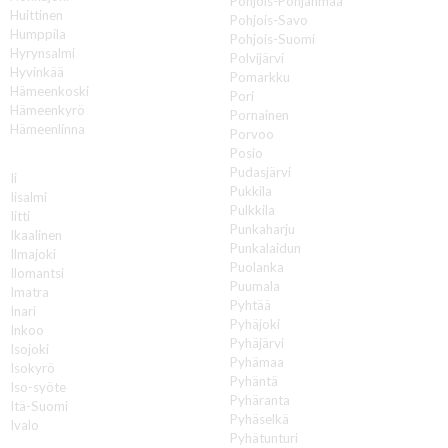
Pohjois-Pohjanmaa
Huittinen
Pohjois-Savo
Humppila
Pohjois-Suomi
Hyrynsalmi
Polvijärvi
Hyvinkää
Pomarkku
Hämeenkoski
Pori
Hämeenkyrö
Pornainen
Hämeenlinna
Porvoo
Posio
I
Pudasjärvi
Ii
Pukkila
Iisalmi
Pulkkila
Iitti
Punkaharju
Ikaalinen
Punkalaidun
Ilmajoki
Puolanka
Ilomantsi
Puumala
Imatra
Pyhtää
Inari
Pyhäjoki
Inkoo
Pyhäjärvi
Isojoki
Pyhämaa
Isokyrö
Pyhäntä
Iso-syöte
Pyhäranta
Itä-Suomi
Pyhäselkä
Ivalo
Pyhätunturi