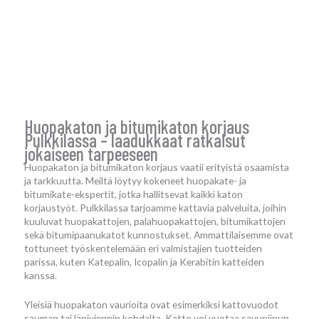
Huopakaton ja bitumikaton korjaus
Pulkkilassa – laadukkaat ratkaisut
jokaiseen tarpeeseen
Huopakaton ja bitumikaton korjaus vaatii erityistä osaamista
ja tarkkuutta. Meiltä löytyy kokeneet huopakate- ja
bitumikate-ekspertit, jotka hallitsevat kaikki katon
korjaustyöt. Pulkkilassa tarjoamme kattavia palveluita, joihin
kuuluvat huopakattojen, palahuopakattojen, bitumikattojen
sekä bitumipaanukatot kunnostukset. Ammattilaisemme ovat
tottuneet työskentelemään eri valmistajien tuotteiden
parissa, kuten Katepalin, Icopalin ja Kerabitin katteiden
kanssa.
Yleisiä huopakaton vaurioita ovat esimerkiksi kattovuodot
sauman tai läpiviennin kohdalta. Katto voi vuotaa savupiipun