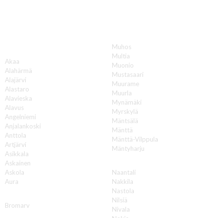
Katon korjauksia luotettavasti koko Suomen
alueella!
Muhos
A
Multia
Akaa
Muonio
Alahärmä
Mustasaari
Alajärvi
Muurame
Alastaro
Muurla
Alavieska
Mynämäki
Alavus
Myrskylä
Angelniemi
Mäntsälä
Anjalankoski
Mänttä
Anttola
Mänttä-Vilppula
Artjärvi
Mäntyharju
Asikkala
N
Askainen
Askola
Naantali
Aura
Nakkila
Nastola
B
Nilsiä
Bromarv
Nivala