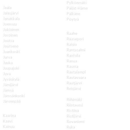
J
Pylkönmäki
Jaala
Päijät-Häme
Jalasjärvi
Pälkäne
Janakkala
Pöytyä
Joensuu
R
Jokioinen
Raahe
Joroinen
Raasepori
Joutsa
Raisio
Joutseno
Rantasalmi
Juankoski
Rantsila
Jurva
Ranua
Juuka
Rauma
Juupajoki
Rautalampi
Juva
Rautavaara
Jyväskylä
Rautjärvi
Jämijärvi
Reisjärvi
Jämsä
Renko
Jämsänkoski
Riihimäki
Järvenpää
Riistavesi
K
Ristiina
Kaarina
Ristijärvi
Kaavi
Rovaniemi
Kainuu
Ruka