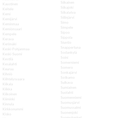
Siikainen
Kaustinen
Siikajoki
Keitele
Siikalatva
Kemi
Siilinjärvi
Kemijärvi
Simo
Keminmaa
Simpele
Kemiönsaari
Sipoo
Kempele
Sippola
Kerava
Siuntio
Kerimäki
Snappertuna
Keski-Pohjanmaa
Sodankylä
Keski-Suomi
Soini
Kestilä
Somerniemi
Kesälahti
Somero
Keuruu
Sonkajärvi
Kihniö
Sotkamo
Kiihtelysvaara
Sulkava
Kiikala
Sumiainen
Kiikka
Suolahti
Kiikoinen
Suomenniemi
Kiiminki
Suomusjärvi
Kinnula
Suomussalmi
Kirkkonummi
Suonenjoki
Kisko
Suomutunturi