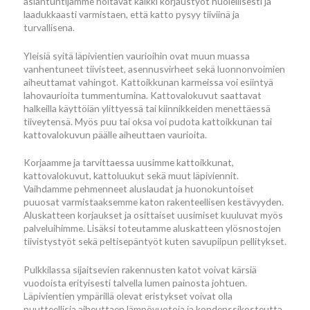
asiantuntijamme hoitavat kaikki korjaustyöt huolellisesti ja
laadukkaasti varmistaen, että katto pysyy tiiviinä ja
turvallisena.
Yleisiä syitä läpivientien vaurioihin ovat muun muassa
vanhentuneet tiivisteet, asennusvirheet sekä luonnonvoimien
aiheuttamat vahingot. Kattoikkunan karmeissa voi esiintyä
lahovaurioita tummentumina. Kattovalokuvut saattavat
halkeilla käyttöiän ylittyessä tai kiinnikkeiden menettäessä
tiiveytensä. Myös puu tai oksa voi pudota kattoikkunan tai
kattovalokuvun päälle aiheuttaen vaurioita.
Korjaamme ja tarvittaessa uusimme kattoikkunat,
kattovalokuvut, kattoluukut sekä muut läpiviennit.
Vaihdamme pehmenneet aluslaudat ja huonokuntoiset
puuosat varmistaaksemme katon rakenteellisen kestävyyden.
Aluskatteen korjaukset ja osittaiset uusimiset kuuluvat myös
palveluihimme. Lisäksi toteutamme aluskatteen ylösnostojen
tiivistystyöt sekä peltisepäntyöt kuten savupiipun pellitykset.
Pulkkilassa sijaitsevien rakennusten katot voivat kärsiä
vuodoista erityisesti talvella lumen painosta johtuen.
Läpivientien ympärillä olevat eristykset voivat olla
puutteellisia aiheuttaen lämpövuotoja ja kondenssikosteutta.