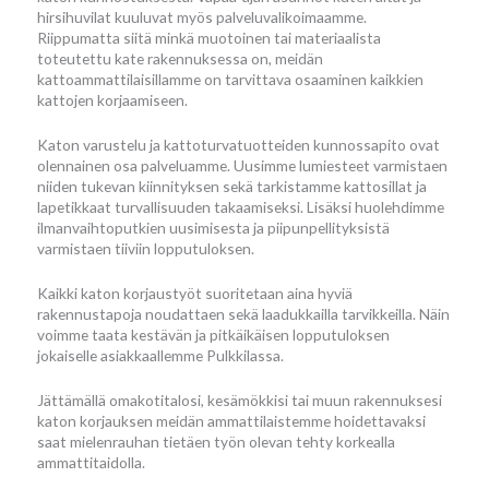
hirsihuvilat kuuluvat myös palveluvalikoimaamme.
Riippumatta siitä minkä muotoinen tai materiaalista
toteutettu kate rakennuksessa on, meidän
kattoammattilaisillamme on tarvittava osaaminen kaikkien
kattojen korjaamiseen.
Katon varustelu ja kattoturvatuotteiden kunnossapito ovat
olennainen osa palveluamme. Uusimme lumiesteet varmistaen
niiden tukevan kiinnityksen sekä tarkistamme kattosillat ja
lapetikkaat turvallisuuden takaamiseksi. Lisäksi huolehdimme
ilmanvaihtoputkien uusimisesta ja piipunpellityksistä
varmistaen tiiviin lopputuloksen.
Kaikki katon korjaustyöt suoritetaan aina hyviä
rakennustapoja noudattaen sekä laadukkailla tarvikkeilla. Näin
voimme taata kestävän ja pitkäikäisen lopputuloksen
jokaiselle asiakkaallemme Pulkkilassa.
Jättämällä omakotitalosi, kesämökkisi tai muun rakennuksesi
katon korjauksen meidän ammattilaistemme hoidettavaksi
saat mielenrauhan tietäen työn olevan tehty korkealla
ammattitaidolla.