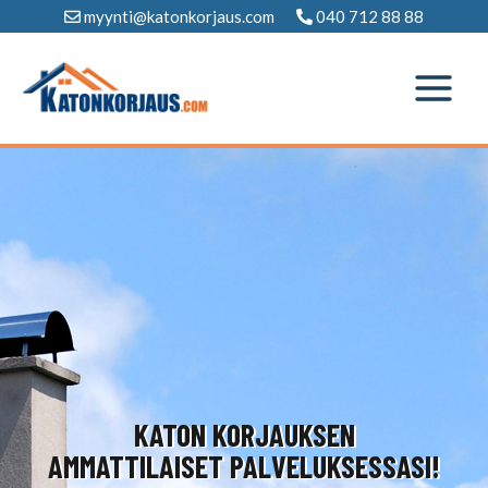
Siirry
myynti@katonkorjaus.com
040 712 88 88
sisältöön
KATON KORJAUKSEN
AMMATTILAISET PALVELUKSESSASI!