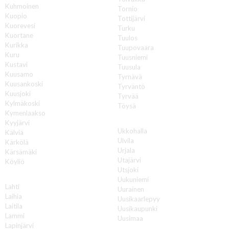
Kuhmoinen
Tornio
Kuopio
Tottijärvi
Kuorevesi
Turku
Kuortane
Tuulos
Kurikka
Tuupovaara
Kuru
Tuusniemi
Kustavi
Tuusula
Kuusamo
Tyrnävä
Kuusankoski
Tyrväntö
Kuusjoki
Tyrvää
Kylmäkoski
Töysä
Kymenlaakso
U
Kyyjärvi
Ukkohalla
Kälviä
Ulvila
Kärkölä
Urjala
Kärsämäki
Utajärvi
Köyliö
Utsjoki
L
Uukuniemi
Lahti
Uurainen
Laihia
Uusikaarlepyy
Laitila
Uusikaupunki
Lammi
Uusimaa
Lapinjärvi