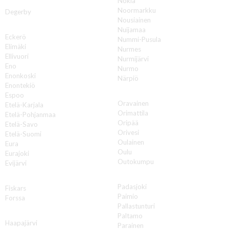
Nokia
D
Noormarkku
Degerby
Nousiainen
E
Nuijamaa
Eckerö
Nummi-Pusula
Elimäki
Nurmes
Ellivuori
Nurmijärvi
Eno
Nurmo
Enonkoski
Närpiö
Enontekiö
O
Espoo
Oravainen
Etelä-Karjala
Orimattila
Etelä-Pohjanmaa
Oripää
Etelä-Savo
Orivesi
Etelä-Suomi
Oulainen
Eura
Oulu
Eurajoki
Outokumpu
Evijärvi
P
F
Padasjoki
Fiskars
Paimio
Forssa
Pallastunturi
H
Paltamo
Haapajärvi
Parainen