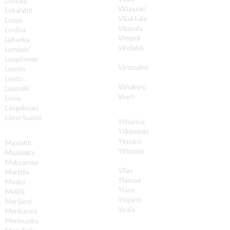
Loimaa
Viitasaari
Lokalahti
Viljakkala
Loppi
Vilppula
Loviisa
Vimpeli
Luhanka
Virolahti
Lumijoki
Virrat
Luopioinen
Virtasalmi
Luosto
Vuokatti
Luoto
Vähäkyrö
Luumäki
Vöyri
Luvia
Längelmäki
Y
Länsi-Suomi
Ylihärmä
Ylikiiminki
M
Ylistaro
Maalahti
Ylitornio
Maaninka
Ylivieska
Maksamaa
Ylläs
Marttila
Ylämaa
Masku
Yläne
Mellilä
Ylöjärvi
Merijärvi
Ypäjä
Merikarvia
Merimasku
Ä