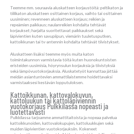
Teemme mm. seuraavia aluskatteen korjaustöitä: peltikaton ja
tiilikaton aluskatteen osittainen korjaus, vaihto tai osittainen
uusiminen; revenneen aluskatteen korjaus; reikien ja
repeämien paikkaus; naulanreikien kohdalta tehtävät
korjaukset; harjalta suoritettavat paikkaukset sekä
läpivientien kuten savupiipun, viemärin tuuletusputken,
kattoikkunan tai tv-antennin kohdalta tehtävät tiivistykset.
Aluskatteen lisäksi teemme myös muita katon
toimintakunnon varmistavia töitä kuten huonokuntoisten
eristeiden uusimisia, höyrynsulun korjauksia ja tiivistyksiä
sekä lämpövuotokorjauksia. Aluskatetyöt kannattaa jättää
meidän asiantuntevien ammattilaistemme hoidettavaksi
varmistaaksesi kestävän lopputuloksen.
Kattoikkunan, kattovalokuvun,
kattoluukun tai kattoläpiviennin
vuotokorjaus Pulkkilassa nopeasti ja
luotettavasti
Pulkkilassa tarjoamme ammattitaitoista ja nopeaa palvelua
kattoikkunoiden, kattovalokupujen, kattoluukkujen sekä
muiden läpivientien vuotokorjauksiin. Kokeneet