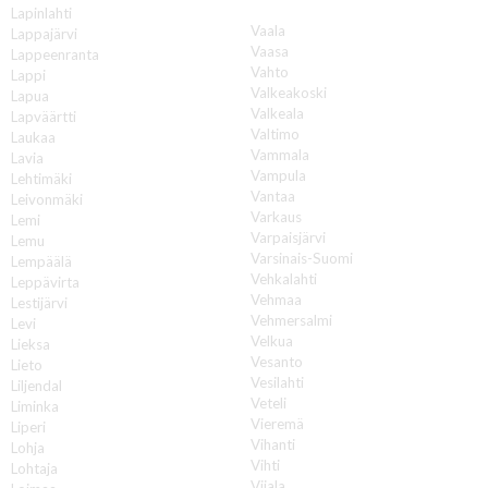
V
Lapinlahti
Vaala
Lappajärvi
Vaasa
Lappeenranta
Vahto
Lappi
Valkeakoski
Lapua
Valkeala
Lapväärtti
Valtimo
Laukaa
Vammala
Lavia
Vampula
Lehtimäki
Vantaa
Leivonmäki
Varkaus
Lemi
Varpaisjärvi
Lemu
Varsinais-Suomi
Lempäälä
Vehkalahti
Leppävirta
Vehmaa
Lestijärvi
Vehmersalmi
Levi
Velkua
Lieksa
Vesanto
Lieto
Vesilahti
Liljendal
Veteli
Liminka
Vieremä
Liperi
Vihanti
Lohja
Vihti
Lohtaja
Viiala