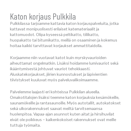
Katon korjaus Pulkkila
Pulkkilassa tarjoamme kattavia katon korjauspalveluita, jotka
kattavat monipuolisesti erilaiset katemateriaalit ja
kattomuodot. Olipa kyseessä peltikatto, tiilikatto,
huopakatto tai bitumikatto, meillä on osaaminen ja kokemus
hoitaa kaikki tarvittavat korjaukset ammattitaidolla.
Korjaamme niin vuotavat katot kuin myrskyvaurioiden
aiheuttamat ongelmatkin. Lisäksi hoidamme lumivauriot sekä
ikääntymisestä johtuvat vauriot tehokkaasti.
Aluskatekorjaukset, jiirien kunnostukset ja läpivientien
tiivistykset kuuluvat myös palveluvalikoimaamme.
Palvelemme laajasti eri kohteissa Pulkkilan alueella.
Omakotitalojen lisäksi teemme katon korjauksia kesämökeille,
saunamökeille ja rantasaunoille. Myös autotallit, autokatokset
sekä ulkorakennukset saavat meiltä tarvitsemaansa
huolenpitoa. Vapaa-ajan asunnot kuten aitat ja hirsihuvilat
eivät ole poikkeus – kaikenkokoiset rakennukset ovat meille
tuttuja työmaita.