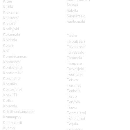
Kitee
Sysmä
Kittilä
Säkylä
Kiukainen
Säynätsalo
Kiuruvesi
Sääksmäki
Kivijärvi
Kodisjoki
T
Kokemäki
Tahko
Kokkola
Taipalsaari
Kolari
Taivalkoski
Koli
Taivassalo
Konginkangas
Tammela
Konnevesi
Tampere
Kontiolahti
Tarvasjoki
Kontiomäki
Teerijärvi
Korpilahti
Teisko
Korsnäs
Temmes
Kortesjärvi
Tenhola
Koski Tl
Tervo
Kotka
Tervola
Kouvola
Teuva
Kristiinankaupunki
Tohmajärvi
Kruunupyy
Toholampi
Kuhmalahti
Toijala
Kuhmo
Toivakka