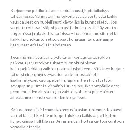
Korjaamme peltikatot aina laadukkaasti ja pitkäikäisyys
tähtäimessä. Varmistamme kokonaisvaltaisesti, että kaikki
vaurioalueet on huolellisesti käyty läpi ja kunnostettu. Jos
vauriot ulottuvat yläpohjaan asti – kuten usein käy vuoto-
ongelmissa ja aluskatevaurioissa – huolehdimme siitä, että
kaikki huonokuntoiset puuosat korjataan tai uusitaan ja
kastuneet eristevillat vaihdetaan.
Teemme mm. seuraavia peltikaton korjaustöitä: reikien
paikkaus ja vuotokorjaukset; huonokuntoisten
kattopeltiarkkien vaihto uusiin; aluskatteen osittainen korjaus
tai uusiminen; myrskyvaurioiden kunnostukset;
lisäkiinnitykset kattopelteihin; läpivientien tiivistystyöt
savupiipun juuresta viemärin tuuletusputken ympärille asti;
pehmenneiden aluslautojen vaihtotyöt sekä pieneläinten
aiheuttamien eristevaurioiden korjaukset.
Kattoammattilaistemme kokemus ja asiantuntemus takaavat
sen, että saat kestävän lopputuloksen kaikissa peltikaton
korjauksissa Pulkkilassa. Anna meidän hoitaa kattosi kuntoon
varmalla otteella.