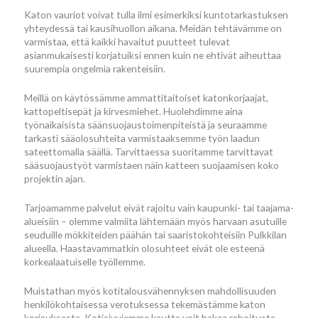
Katon vauriot voivat tulla ilmi esimerkiksi kuntotarkastuksen
yhteydessä tai kausihuollon aikana. Meidän tehtävämme on
varmistaa, että kaikki havaitut puutteet tulevat
asianmukaisesti korjatuiksi ennen kuin ne ehtivät aiheuttaa
suurempia ongelmia rakenteisiin.
Meillä on käytössämme ammattitaitoiset katonkorjaajat,
kattopeltisepät ja kirvesmiehet. Huolehdimme aina
työnaikaisista säänsuojaustoimenpiteistä ja seuraamme
tarkasti sääolosuhteita varmistaaksemme työn laadun
sateettomalla säällä. Tarvittaessa suoritamme tarvittavat
sääsuojaustyöt varmistaen näin katteen suojaamisen koko
projektin ajan.
Tarjoamamme palvelut eivät rajoitu vain kaupunki- tai taajama-
alueisiin – olemme valmiita lähtemään myös harvaan asutuille
seuduille mökkiteiden päähän tai saaristokohteisiin Pulkkilan
alueella. Haastavammatkin olosuhteet eivät ole esteenä
korkealaatuiselle työllemme.
Muistathan myös kotitalousvähennyksen mahdollisuuden
henkilökohtaisessa verotuksessa tekemästämme katon
korjauksesta. Kotisivujemme kautta voit hakea rahoitusta