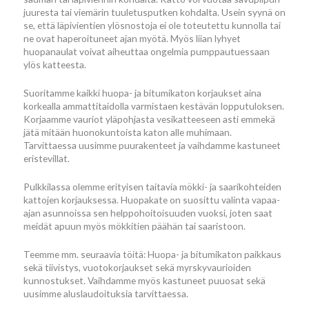
juuresta tai viemärin tuuletusputken kohdalta. Usein syynä on
se, että läpivientien ylösnostoja ei ole toteutettu kunnolla tai
ne ovat haperoituneet ajan myötä. Myös liian lyhyet
huopanaulat voivat aiheuttaa ongelmia pumppautuessaan
ylös katteesta.
Suoritamme kaikki huopa- ja bitumikaton korjaukset aina
korkealla ammattitaidolla varmistaen kestävän lopputuloksen.
Korjaamme vauriot yläpohjasta vesikatteeseen asti emmekä
jätä mitään huonokuntoista katon alle muhimaan.
Tarvittaessa uusimme puurakenteet ja vaihdamme kastuneet
eristevillat.
Pulkkilassa olemme erityisen taitavia mökki- ja saarikohteiden
kattojen korjauksessa. Huopakate on suosittu valinta vapaa-
ajan asunnoissa sen helppohoitoisuuden vuoksi, joten saat
meidät apuun myös mökkitien päähän tai saaristoon.
Teemme mm. seuraavia töitä: Huopa- ja bitumikaton paikkaus
sekä tiivistys, vuotokorjaukset sekä myrskyvaurioiden
kunnostukset. Vaihdamme myös kastuneet puuosat sekä
uusimme aluslaudoituksia tarvittaessa.