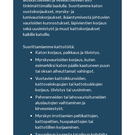
tinkimättömällä laadulla. Suoritamme katon
vuotokorjaukset, myrsky- ja
lumivauriokorjaukset, ikääntymisestä johtuvien
vaurioiden kunnostukset, läpivientien korjaus
sekä uusimistyöt ja muut kattokorjaukset
kaikille katoille.
Suorittamiamme kattotöitä:
Katon korjaus, paikkaus ja tiivistys.
Myrskyvaurioiden korjaus, kuten
esimerkiksi katon päälle kaatuneen puun
tai oksan aiheuttamat vahingot.
Vuotavien kattoikkunoiden,
kattovalokupujen tai kattoluukkujen
korjaus, tiivistys tai uusiminen.
Pehmenneiden tai lahovaurioituneiden
aluslautojen vaihtaminen ja
kirvesmiestyöt.
Myrskyn irrottamien peltikattojen,
kattopeltien, huopakattojen tai
kattotiilien korjaaminen.
Savupiipun juuresta tai piipun kohdalta