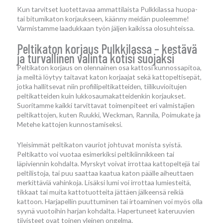
Kun tarvitset luotettavaa ammattilaista Pulkkilassa huopa-
tai bitumikaton korjaukseen, käänny meidän puoleemme!
Varmistamme laadukkaan työn jäljen kaikissa olosuhteissa.
Peltikaton korjaus Pulkkilassa – kestävä
ja turvallinen valinta kotisi suojaksi
Peltikaton korjaus on olennainen osa kattosi kunnossapitoa,
ja meiltä löytyy taitavat katon korjaajat sekä kattopeltisepät,
jotka hallitsevat niin profiilipeltikatteiden, tiilikuvioitujen
peltikatteiden kuin lukkosaumakatteidenkin korjaukset.
Suoritamme kaikki tarvittavat toimenpiteet eri valmistajien
peltikattojen, kuten Ruukki, Weckman, Rannila, Poimukate ja
Metehe kattojen kunnostamiseksi.
Yleisimmät peltikaton vauriot johtuvat monista syistä.
Peltikatto voi vuotaa esimerkiksi peltikiinnikkeen tai
läpiviennin kohdalta. Myrskyt voivat irrottaa kattopeltejä tai
peltilistoja, tai puu saattaa kaatua katon päälle aiheuttaen
merkittäviä vahinkoja. Lisäksi lumi voi irrottaa lumiesteitä,
tikkaat tai muita kattotuotteita jättäen jälkeensä reikiä
kattoon. Harjapellin puuttuminen tai irtoaminen voi myös olla
syynä vuotoihin harjan kohdalta. Hapertuneet kateruuvien
tiivisteet ovat toinen yleinen ongelma.