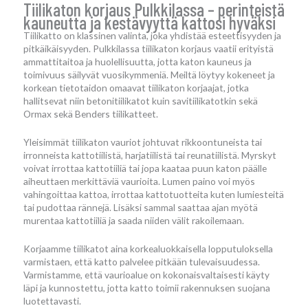
Tiilikaton korjaus Pulkkilassa – perinteistä
kauneutta ja kestävyyttä kattosi hyväksi
Tiilikatto on klassinen valinta, joka yhdistää esteettisyyden ja
pitkäikäisyyden. Pulkkilassa tiilikaton korjaus vaatii erityistä
ammattitaitoa ja huolellisuutta, jotta katon kauneus ja
toimivuus säilyvät vuosikymmeniä. Meiltä löytyy kokeneet ja
korkean tietotaidon omaavat tiilikaton korjaajat, jotka
hallitsevat niin betonitiilikatot kuin savitiilikatotkin sekä
Ormax sekä Benders tiilikatteet.
Yleisimmät tiilikaton vauriot johtuvat rikkoontuneista tai
irronneista kattotiilistä, harjatiilistä tai reunatiilistä. Myrskyt
voivat irrottaa kattotiiliä tai jopa kaataa puun katon päälle
aiheuttaen merkittäviä vaurioita. Lumen paino voi myös
vahingoittaa kattoa, irrottaa kattotuotteita kuten lumiesteitä
tai pudottaa rännejä. Lisäksi sammal saattaa ajan myötä
murentaa kattotiiliä ja saada niiden välit rakoilemaan.
Korjaamme tiilikatot aina korkealuokkaisella lopputuloksella
varmistaen, että katto palvelee pitkään tulevaisuudessa.
Varmistamme, että vaurioalue on kokonaisvaltaisesti käyty
läpi ja kunnostettu, jotta katto toimii rakennuksen suojana
luotettavasti.