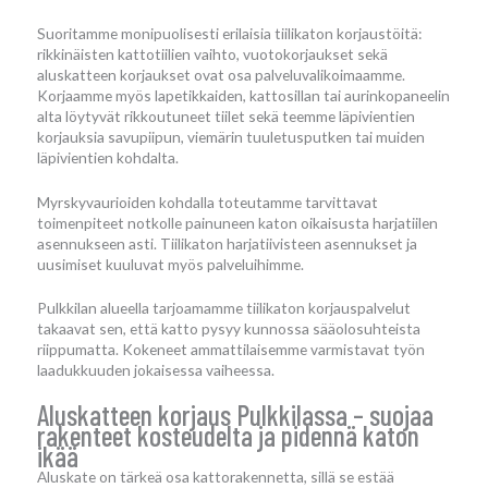
Suoritamme monipuolisesti erilaisia tiilikaton korjaustöitä:
rikkinäisten kattotiilien vaihto, vuotokorjaukset sekä
aluskatteen korjaukset ovat osa palveluvalikoimaamme.
Korjaamme myös lapetikkaiden, kattosillan tai aurinkopaneelin
alta löytyvät rikkoutuneet tiilet sekä teemme läpivientien
korjauksia savupiipun, viemärin tuuletusputken tai muiden
läpivientien kohdalta.
Myrskyvaurioiden kohdalla toteutamme tarvittavat
toimenpiteet notkolle painuneen katon oikaisusta harjatiilen
asennukseen asti. Tiilikaton harjatiivisteen asennukset ja
uusimiset kuuluvat myös palveluihimme.
Pulkkilan alueella tarjoamamme tiilikaton korjauspalvelut
takaavat sen, että katto pysyy kunnossa sääolosuhteista
riippumatta. Kokeneet ammattilaisemme varmistavat työn
laadukkuuden jokaisessa vaiheessa.
Aluskatteen korjaus Pulkkilassa – suojaa
rakenteet kosteudelta ja pidennä katon
ikää
Aluskate on tärkeä osa kattorakennetta, sillä se estää