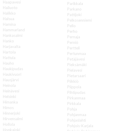
Haapavesi
Parikkala
Hailuoto
Parkano
Halikko
Pattijoki
Halsua
Pelkosenniemi
Hamina
Pello
Hammarland
Perho
Hankasalmi
Pernaja
Hanko
Perniö
Harjavalta
Pertteli
Hartola
Pertunmaa
Hattula
Petäjävesi
Hauho
Pieksämäki
Haukipudas
Pielavesi
Haukivuori
Pietarsaari
Hausjärvi
Piikkiö
Heinola
Piippola
Heinävesi
Pihtipudas
Helsinki
Pirkanmaa
Himanka
Pirkkala
Himos
Pohja
Hinnerjoki
Pohjanmaa
Hirvensalmi
Pohjaslahti
Hollola
Pohjois-Karjala
Honkajoki