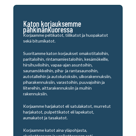
Katon korjauksemme
pähkinänkuoressa
Korjaamme peltikatot, tiilikatot ja huopakatot
sekä bitumikatot.
Suoritamme katon korjaukset omakotitaloihin,
paritaloihin, rintamamiestaloihin, kesämökeille,
hirsihuviloihin, vapaa-ajan asuntoihin,
saunamökkeihin, piha- ja rantasaunoihin,
autotalleihin ja autokatoksiin, ulkorakennuksiin,
piharakennuksiin, varastoihin, puuvajoihin ja
liitereihin, aittarakennuksiin ja muihin
rakennuksiin.
Korjaamme harjakatot eli satulakatot, murretut
harjakatot, pulpettikatot eli lapekatot,
aumakatot ja tasakatot.
Korjaamme katot aina yläpohjasta,
aluskatteeseen ja vesikatteeseen asti