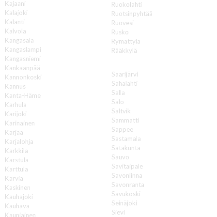
Kajaani
Ruokolahti
Kalajoki
Ruotsinpyhtää
Kalanti
Ruovesi
Kalvola
Rusko
Kangasala
Rymättylä
Kangaslampi
Rääkkylä
Kangasniemi
S
Kankaanpää
Saarijärvi
Kannonkoski
Sahalahti
Kannus
Salla
Kanta-Häme
Salo
Karhula
Saltvik
Karijoki
Sammatti
Karinainen
Sappee
Karjaa
Sastamala
Karjalohja
Satakunta
Karkkila
Sauvo
Karstula
Savitaipale
Karttula
Savonlinna
Karvia
Savonranta
Kaskinen
Savukoski
Kauhajoki
Seinäjoki
Kauhava
Sievi
Kauniainen