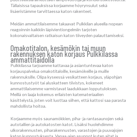
Tällaisissa tapauksissa korjaamme höyrynsulut sekä
lisäeristämme tarvittaessa katon rakenteet.
Meidän ammattilaisemme takaavat Pulkkilan alueella nopean
reagoinnin kaikkiin läpivientiongelmiin tarjoten
kokonaisvaltaisen ratkaisun katon tiiveyden palauttamiseksi.
Omakotitalon, kesämökin tai muun
rakennuksen katon korjaus Pulkkilassa
ammattitaidolla
Pulkkilassa tarjoamme kattavaa ja asiantuntevaa katon
korjauspalvelua omakotitaloille, kesämökeille ja muille
rakennuksille. Olipa kyseessä vesikatteen korjaus, yläpohjan
kunnostustyöt tai aluskatteen tiivistys, kokeneet
ammattilaisemme varmistavat laadukkaan lopputuloksen.
Meillä on laaja kokemus erilaisten katemateriaalien
käsittelystä, joten voit luottaa siihen, että kattosi saa parasta
mahdollista hoitoa.
Korjaamme myös saunamökkien, piha- ja rantasaunojen sekä
autotallien ja autokatosten katot. Lisäksi huolehdimme
ulkorakennusten, piharakennusten, varastojen ja puuvajojen
katon kunnostuksesta. Vapaa-ajan asunnot kuten aitat ja