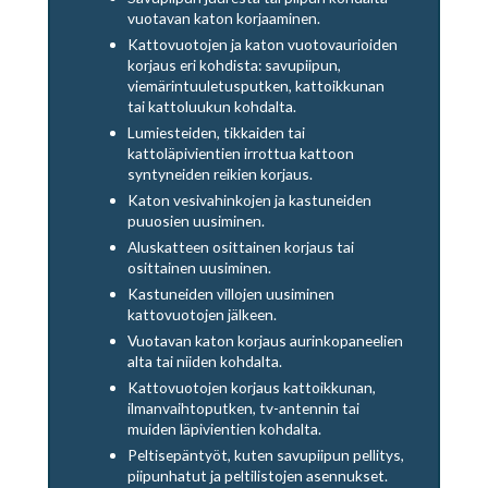
vuotavan katon korjaaminen.
Kattovuotojen ja katon vuotovaurioiden
korjaus eri kohdista: savupiipun,
viemärintuuletusputken, kattoikkunan
tai kattoluukun kohdalta.
Lumiesteiden, tikkaiden tai
kattoläpivientien irrottua kattoon
syntyneiden reikien korjaus.
Katon vesivahinkojen ja kastuneiden
puuosien uusiminen.
Aluskatteen osittainen korjaus tai
osittainen uusiminen.
Kastuneiden villojen uusiminen
kattovuotojen jälkeen.
Vuotavan katon korjaus aurinkopaneelien
alta tai niiden kohdalta.
Kattovuotojen korjaus kattoikkunan,
ilmanvaihtoputken, tv-antennin tai
muiden läpivientien kohdalta.
Peltisepäntyöt, kuten savupiipun pellitys,
piipunhatut ja peltilistojen asennukset.