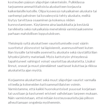
kosteuden pääsyn yläpohjan rakenteisiin. Pulkkilassa
tarjoamme ammattitaitoista aluskatteen korjausta
kaikenlaisille katoille. Olipa kyseessä nykyaikainen aluskate tai
vanhempi pahvinen tai kovalevystä tehty aluskate, meiltä
löytyy tarvittava osaaminen ja kokemus niiden
kunnostamiseen. Käytämme aina laadukkaita ja kestäviä
tarvikkeita sekä nykyaikaisia menetelmiä varmistaaksemme
parhaan mahdollisen lopputuloksen.
Yleisimpiä syitä aluskatteen vaurioitumiselle ovat väärin
suoritetut ylösnostot tai läpiviennit, asennusvirheet kuten
liian löysälle tai kireälle asennettu aluskate sekä räystäiltä liian
lyhyeksi jätetty materiaali. Myös kattotyön yhteydessä
tapahtuneet vahingot voivat vaurioittaa aluskatetta. Lisäksi
linnut, oravat ja muut pieneläimet saattavat kuluttaa ja rikkoa
aluskatetta ajan myötä.
Korjaamme aluskatteet sekä muut yläpohjan vauriot varmalla
otteella ja kokeneiden kattoammattilaisten voimin.
Varmistamme, että kaikki huonokuntoiset puuosat korjataan
tai uusitaan ja kastuneet eristeet vaihdetaan tarpeen mukaan.
Näin varmistetaan, ettei mitään kosteusvaurioita jää piiloon
aiheuttamaan ongelmia myöhemmin.