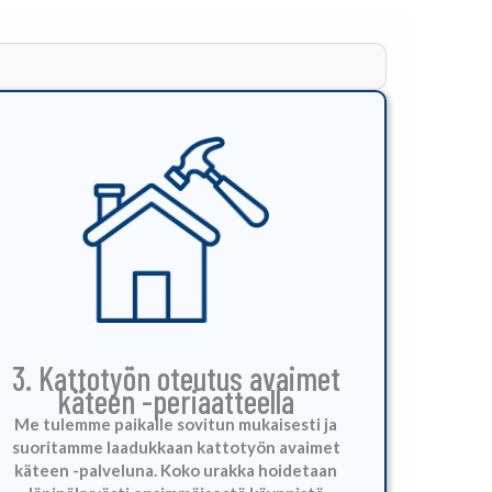
3. Kattotyön oteutus avaimet
käteen -periaatteella
Me tulemme paikalle sovitun mukaisesti ja
suoritamme laadukkaan kattotyön avaimet
käteen -palveluna.
Koko urakka hoidetaan