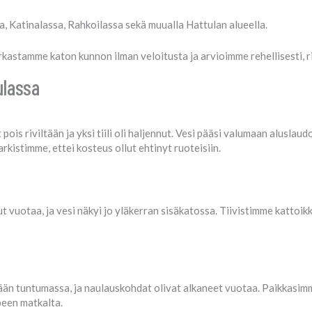
a, Katinalassa, Rahkoilassa sekä muualla Hattulan alueella.
astamme katon kunnon ilman veloitusta ja arvioimme rehellisesti, ri
ulassa
 pois riviltään ja yksi tiili oli haljennut. Vesi pääsi valumaan aluslau
arkistimme, ettei kosteus ollut ehtinyt ruoteisiin.
t vuotaa, ja vesi näkyi jo yläkerran sisäkatossa. Tiivistimme kattoikk
än tuntumassa, ja naulauskohdat olivat alkaneet vuotaa. Paikkasimm
peen matkalta.