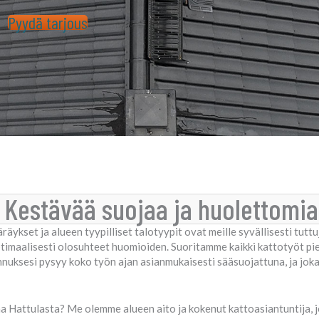
Pyydä tarjous
 Kestävää suojaa ja huolettomia
äykset ja alueen tyypilliset talotyypit ovat meille syvällisesti tutt
ptimaalisesti olosuhteet huomioiden. Suoritamme kaikki kattotyöt pi
nuksesi pysyy koko työn ajan asianmukaisesti sääsuojattuna, ja jok
a Hattulasta? Me olemme alueen aito ja kokenut kattoasiantuntija, j