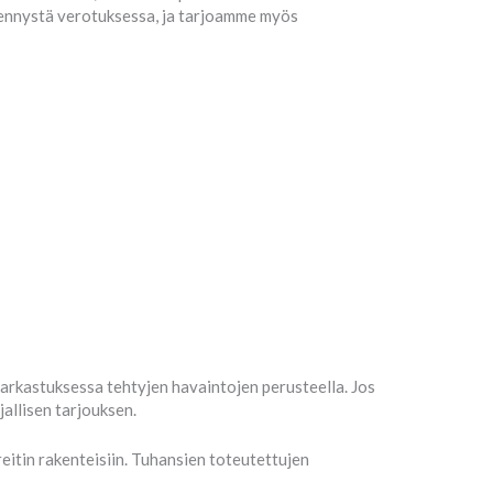
ähennystä verotuksessa, ja tarjoamme myös
arkastuksessa tehtyjen havaintojen perusteella. Jos
jallisen tarjouksen.
ä reitin rakenteisiin. Tuhansien toteutettujen