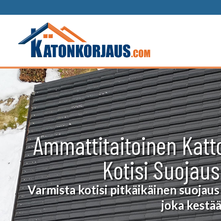
Siirry
sisältöön
Ammattitaitoinen Katt
Kotisi Suojaus
Varmista kotisi pitkäikäinen suojaus
joka kestää