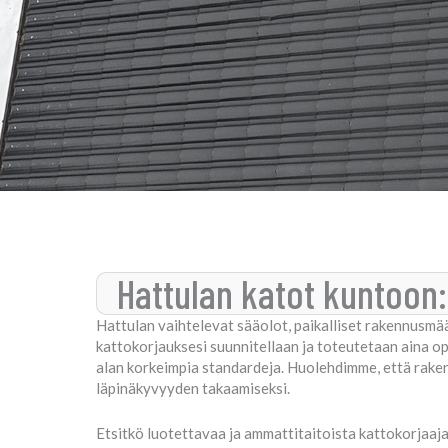
Hattulan katot kuntoon:
Hattulan vaihtelevat sääolot, paikalliset rakennusmäär
kattokorjauksesi suunnitellaan ja toteutetaan aina o
alan korkeimpia standardeja. Huolehdimme, että raken
läpinäkyvyyden takaamiseksi.
Etsitkö luotettavaa ja ammattitaitoista kattokorjaaja