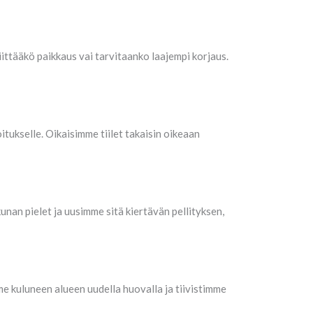
ittääkö paikkaus vai tarvitaanko laajempi korjaus.
doitukselle. Oikaisimme tiilet takaisin oikeaan
unan pielet ja uusimme sitä kiertävän pellityksen,
e kuluneen alueen uudella huovalla ja tiivistimme