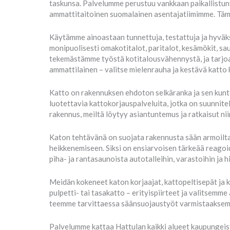
taskunsa. Palvelumme perustuu vankkaan paikallistun
ammattitaitoinen suomalainen asentajatiimimme. Tämä
Käytämme ainoastaan tunnettuja, testattuja ja hyväks
monipuolisesti omakotitalot, paritalot, kesämökit, s
tekemästämme työstä kotitalousvähennystä, ja tarjoam
ammattilainen – valitse mielenrauha ja kestävä katto 
Katto on rakennuksen ehdoton selkäranka ja sen kunto
luotettavia kattokorjauspalveluita, jotka on suunnite
rakennus, meiltä löytyy asiantuntemus ja ratkaisut niin
Katon tehtävänä on suojata rakennusta sään armoilta, 
heikkenemiseen. Siksi on ensiarvoisen tärkeää reagoid
piha- ja rantasaunoista autotalleihin, varastoihin ja 
Meidän kokeneet katon korjaajat, kattopeltisepät ja 
pulpetti- tai tasakatto – erityispiirteet ja valitsem
teemme tarvittaessa säänsuojaustyöt varmistaaksemme
Palvelumme kattaa Hattulan kaikki alueet kaupungeista