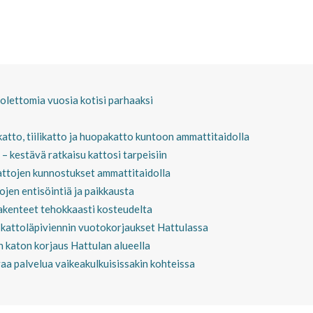
olettomia vuosia kotisi parhaaksi
atto, tiilikatto ja huopakatto kuntoon ammattitaidolla
 kestävä ratkaisu kattosi tarpeisiin
kattojen kunnostukset ammattitaidolla
tojen entisöintiä ja paikkausta
rakenteet tehokkaasti kosteudelta
 kattoläpiviennin vuotokorjaukset Hattulassa
 katon korjaus Hattulan alueella
aa palvelua vaikeakulkuisissakin kohteissa