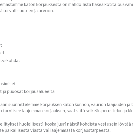
si tekemästämme katon korjauksesta on mahdollista hakea kotitalousv
i turvallisuuteen ja arvoon.
et
ret
ityskohdat
uusimiset
t ja puuosat korjausalueelta
aan suunnittelemme korjauksen katon kunnon, vaurion laajuuden ja t
o tarvitsee laajemman korjauksen, saat siitä selkeän perustelun ja kir
 pellitykset huolellisesti, koska juuri näistä kohdista vesi usein löytä
 paikallisesta viasta vai laajemmasta korjaustarpeesta.