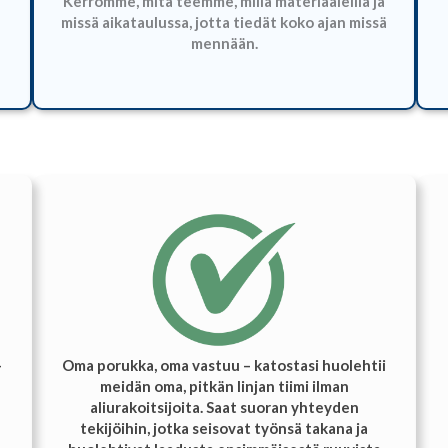
Kerromme, mitä teemme, millä materiaaleilla ja
missä aikataulussa, jotta tiedät koko ajan missä
mennään.
–
Oma porukka, oma vastuu – katostasi huolehtii
meidän oma, pitkän linjan tiimi ilman
aliurakoitsijoita. Saat suoran yhteyden
tekijöihin, jotka seisovat työnsä takana ja