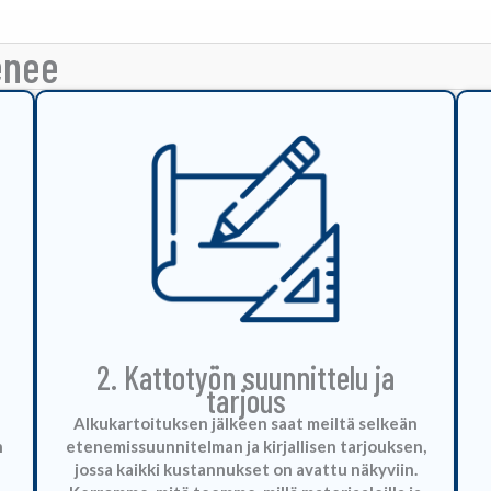
enee
2. Kattotyön suunnittelu ja
tarjous
Alkukartoituksen jälkeen saat meiltä selkeän
n
etenemissuunnitelman ja kirjallisen tarjouksen,
jossa kaikki kustannukset on avattu näkyviin.