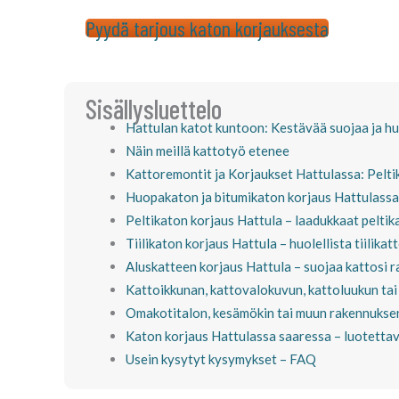
Pyydä tarjous katon korjauksesta
Sisällysluettelo
Hattulan katot kuntoon: Kestävää suojaa ja hu
Näin meillä kattotyö etenee
Kattoremontit ja Korjaukset Hattulassa: Peltik
Huopakaton ja bitumikaton korjaus Hattulassa –
Peltikaton korjaus Hattula – laadukkaat pelti
Tiilikaton korjaus Hattula – huolellista tiilikat
Aluskatteen korjaus Hattula – suojaa kattosi 
Kattoikkunan, kattovalokuvun, kattoluukun tai
Omakotitalon, kesämökin tai muun rakennuksen
Katon korjaus Hattulassa saaressa – luotettav
Usein kysytyt kysymykset – FAQ