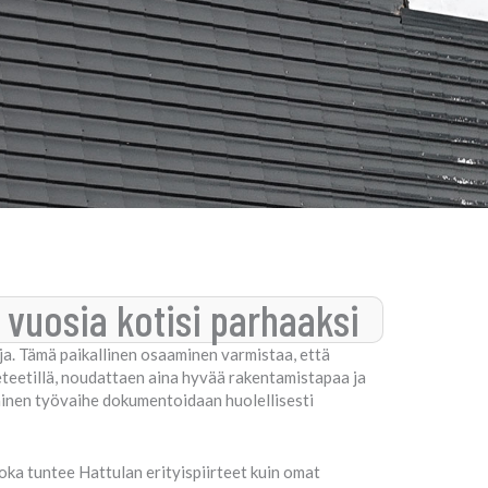
 vuosia kotisi parhaaksi
uja. Tämä paikallinen osaaminen varmistaa, että
eteetillä, noudattaen aina hyvää rakentamistapaa ja
ainen työvaihe dokumentoidaan huolellisesti
oka tuntee Hattulan erityispiirteet kuin omat