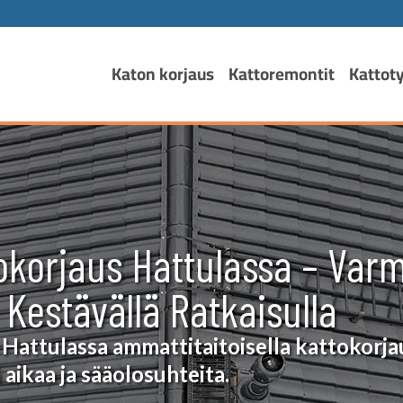
Katon korjaus
Kattoremontit
Kattot
okorjaus Hattulassa – Varm
 Kestävällä Ratkaisulla
 Hattulassa ammattitaitoisella kattokorja
 aikaa ja sääolosuhteita.