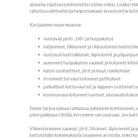
alueella sijaitseva kiinteistösi sitten onkin. Lisäk
rahoitusvaihtoehtoja helpottamaan investointia kotis
Korjaamme muun muassa:
vuotavat pelti-, tiili- ja huopakatot
haljenneet, liikkuneet ja rikkoutuneet kattotiil
vuotavat kattoikkunat, läpiviennit ja piipunjuu
auenneet huopakaton saumat ja kuluneet kiinn
katon sisätaitteet, jiirit ja muut riskikohdat
irronneet tai vaurioituneet pellitykset
paikalliset kattovauriot ja lappeen osittaiset 
kosteusvaurioituneet ruoteet, aluslaudoitukse
Emme tarjoa samaa ratkaisua jokaiseen kohteeseen, v
pieni paikkaus riittää, kerromme sen suoraan. Jos katt
Viimeistelemme saumat, jiirit, liitokset, läpiviennit ja
kattotöiden kokemuksella osaamme arvioida, onko kyse