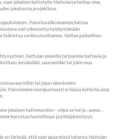
, vaan jokaisen kattotyön Hattulassa hoitaa oma,
den jokaisessa projektissa.
n lopputuloksen. Palveluvalikoimamme kattaa
staloutena olet oikeutettu hyödyntämään
lisätietoa verkkosivuiltamme. Valitse paikallinen
ihtyvyyteen. Hattulan alueella tarjoamme kattavia ja
kotitalo, kesämökki, saunamökki tai jokin muu
kosteusvaurioihin tai jopa rakenteiden
iin. Palvelemme monipuolisesti erilaisia kohteita aina
n.
me jokaisen kattomuodon – olipa se harja-, auma-,
ämme korostuu huolellisuus ja pitkäjänteisyys;
lle on tärkeää, että saat apua missä tahansa Hattulan