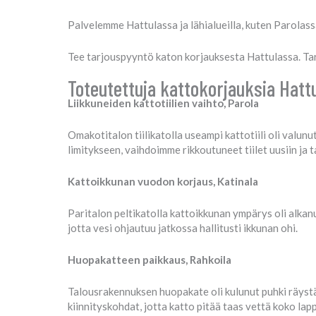
Palvelemme Hattulassa ja lähialueilla, kuten Parolass
Tee tarjouspyyntö katon korjauksesta Hattulassa. Tark
Toteutettuja kattokorjauksia Hatt
Liikkuneiden kattotiilien vaihto, Parola
Omakotitalon tiilikatolla useampi kattotiili oli valunut
limitykseen, vaihdoimme rikkoutuneet tiilet uusiin ja t
Kattoikkunan vuodon korjaus, Katinala
Paritalon peltikatolla kattoikkunan ympärys oli alkanu
jotta vesi ohjautuu jatkossa hallitusti ikkunan ohi.
Huopakatteen paikkaus, Rahkoila
Talousrakennuksen huopakate oli kulunut puhki räystä
kiinnityskohdat, jotta katto pitää taas vettä koko lap