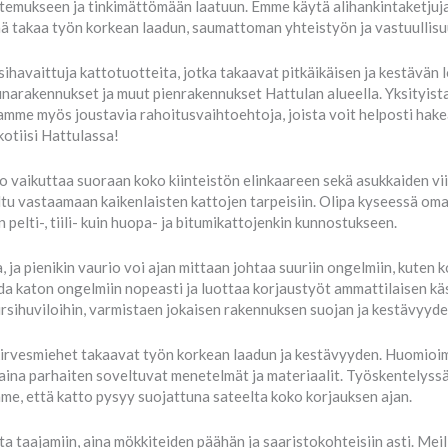
temukseen ja tinkimättömään laatuun. Emme käytä alihankintaketjuja
 takaa työn korkean laadun, saumattoman yhteistyön ja vastuullisuu
ihavaittuja kattotuotteita, jotka takaavat pitkäikäisen ja kestävä
aunarakennukset ja muut pienrakennukset Hattulan alueella. Yksityi
me myös joustavia rahoitusvaihtoehtoja, joista voit helposti hakea 
kotiisi Hattulassa!
 vaikuttaa suoraan koko kiinteistön elinkaareen sekä asukkaiden vi
ltu vastaamaan kaikenlaisten kattojen tarpeisiin. Olipa kyseessä oma
 pelti-, tiili- kuin huopa- ja bitumikattojenkin kunnostukseen.
ja pienikin vaurio voi ajan mittaan johtaa suuriin ongelmiin, kuten 
a katon ongelmiin nopeasti ja luottaa korjaustyöt ammattilaisen käs
hirsihuviloihin, varmistaen jokaisen rakennuksen suojan ja kestävyyde
kirvesmiehet takaavat työn korkean laadun ja kestävyyden. Huomioim
me aina parhaiten soveltuvat menetelmät ja materiaalit. Työskentelyss
, että katto pysyy suojattuna sateelta koko korjauksen ajan.
 taajamiin, aina mökkiteiden päähän ja saaristokohteisiin asti. Mei