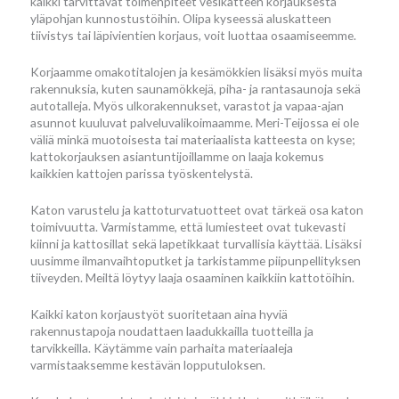
kaikki tarvittavat toimenpiteet vesikatteen korjauksesta
yläpohjan kunnostustöihin. Olipa kyseessä aluskatteen
tiivistys tai läpivientien korjaus, voit luottaa osaamiseemme.
Korjaamme omakotitalojen ja kesämökkien lisäksi myös muita
rakennuksia, kuten saunamökkejä, piha- ja rantasaunoja sekä
autotalleja. Myös ulkorakennukset, varastot ja vapaa-ajan
asunnot kuuluvat palveluvalikoimaamme. Meri-Teijossa ei ole
väliä minkä muotoisesta tai materiaalista katteesta on kyse;
kattokorjauksen asiantuntijoillamme on laaja kokemus
kaikkien kattojen parissa työskentelystä.
Katon varustelu ja kattoturvatuotteet ovat tärkeä osa katon
toimivuutta. Varmistamme, että lumiesteet ovat tukevasti
kiinni ja kattosillat sekä lapetikkaat turvallisia käyttää. Lisäksi
uusimme ilmanvaihtoputket ja tarkistamme piipunpellityksen
tiiveyden. Meiltä löytyy laaja osaaminen kaikkiin kattotöihin.
Kaikki katon korjaustyöt suoritetaan aina hyviä
rakennustapoja noudattaen laadukkailla tuotteilla ja
tarvikkeilla. Käytämme vain parhaita materiaaleja
varmistaaksemme kestävän lopputuloksen.