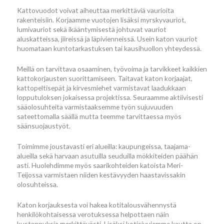
Kattovuodot voivat aiheuttaa merkittäviä vaurioita
rakenteisiin. Korjaamme vuotojen lisäksi myrskyvauriot,
lumivauriot sekä ikääntymisestä johtuvat vauriot
aluskatteissa, jiireissä ja läpivienneissä. Usein katon vauriot
huomataan kuntotarkastuksen tai kausihuollon yhteydessä.
Meillä on tarvittava osaaminen, työvoima ja tarvikkeet kaikkien
kattokorjausten suorittamiseen. Taitavat katon korjaajat,
kattopeltisepät ja kirvesmiehet varmistavat laadukkaan
lopputuloksen jokaisessa projektissa. Seuraamme aktiivisesti
sääolosuhteita varmistaaksemme työn sujuvuuden
sateettomalla säällä mutta teemme tarvittaessa myös
säänsuojaustyöt.
Toimimme joustavasti eri alueilla: kaupungeissa, taajama-
alueilla sekä harvaan asutuilla seuduilla mökkiteiden päähän
asti. Huolehdimme myös saarikohteiden katoista Meri-
Teijossa varmistaen niiden kestävyyden haastavissakin
olosuhteissa.
Katon korjauksesta voi hakea kotitalousvähennystä
henkilökohtaisessa verotuksessa helpottaen näin
kustannuksia merkittävästi. Lisäksi kotisivujemme kautta on