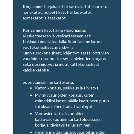
Korjaamme harjakatot eli satulakatot, murretut
harjakatot, pulpettikatot eli lapekatot,
aumakatot ja tasakatot.
Korjaamme katot aina yläpohjasta,
aluskatteeseen ja vesikatteeseen asti
tinkimättömällä laadulla. Suoritamme katon
vuotokorjaukset, myrsky- ja
lumivauriokorjaukset, ikääntymisestä johtuvien
vaurioiden kunnostukset, läpivientien korjaus
sekä uusimistyöt ja muut kattokorjaukset
kaikille katoille.
Suorittamiamme kattotöitä:
Katon korjaus, paikkaus ja tiivistys.
Myrskyvaurioiden korjaus, kuten
esimerkiksi katon päälle kaatuneen puun
tai oksan aiheuttamat vahingot.
Vuotavien kattoikkunoiden,
kattovalokupujen tai kattoluukkujen
korjaus, tiivistys tai uusiminen.
Pehmenneiden tai lahovaurioituneiden