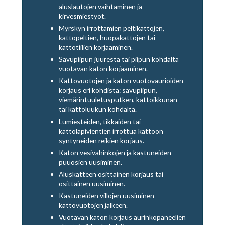
aluslautojen vaihtaminen ja
kirvesmiestyöt.
Myrskyn irrottamien peltikattojen,
kattopeltien, huopakattojen tai
kattotiilien korjaaminen.
Savupiipun juuresta tai piipun kohdalta
vuotavan katon korjaaminen.
Kattovuotojen ja katon vuotovaurioiden
korjaus eri kohdista: savupiipun,
viemärintuuletusputken, kattoikkunan
tai kattoluukun kohdalta.
Lumiesteiden, tikkaiden tai
kattoläpivientien irrottua kattoon
syntyneiden reikien korjaus.
Katon vesivahinkojen ja kastuneiden
puuosien uusiminen.
Aluskatteen osittainen korjaus tai
osittainen uusiminen.
Kastuneiden villojen uusiminen
kattovuotojen jälkeen.
Vuotavan katon korjaus aurinkopaneelien