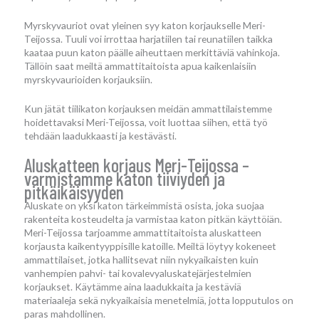
Myrskyvauriot ovat yleinen syy katon korjaukselle Meri-
Teijossa. Tuuli voi irrottaa harjatiilen tai reunatiilen taikka
kaataa puun katon päälle aiheuttaen merkittäviä vahinkoja.
Tällöin saat meiltä ammattitaitoista apua kaikenlaisiin
myrskyvaurioiden korjauksiin.
Kun jätät tiilikaton korjauksen meidän ammattilaistemme
hoidettavaksi Meri-Teijossa, voit luottaa siihen, että työ
tehdään laadukkaasti ja kestävästi.
Aluskatteen korjaus Meri-Teijossa –
varmistamme katon tiiviyden ja
pitkäikäisyyden
Aluskate on yksi katon tärkeimmistä osista, joka suojaa
rakenteita kosteudelta ja varmistaa katon pitkän käyttöiän.
Meri-Teijossa tarjoamme ammattitaitoista aluskatteen
korjausta kaikentyyppisille katoille. Meiltä löytyy kokeneet
ammattilaiset, jotka hallitsevat niin nykyaikaisten kuin
vanhempien pahvi- tai kovalevyaluskatejärjestelmien
korjaukset. Käytämme aina laadukkaita ja kestäviä
materiaaleja sekä nykyaikaisia menetelmiä, jotta lopputulos on
paras mahdollinen.