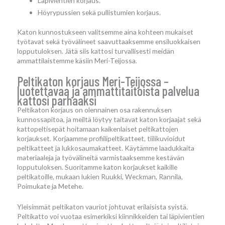
Läpivientien korjaus.
Höyrypussien sekä pullistumien korjaus.
Katon kunnostukseen valitsemme aina kohteen mukaiset
työtavat sekä työvälineet saavuttaaksemme ensiluokkaisen
lopputuloksen. Jätä siis kattosi turvallisesti meidän
ammattilaistemme käsiin Meri-Teijossa.
Peltikaton korjaus Meri-Teijossa –
luotettavaa ja ammattitaitoista palvelua
kattosi parhaaksi
Peltikaton korjaus on olennainen osa rakennuksen
kunnossapitoa, ja meiltä löytyy taitavat katon korjaajat sekä
kattopeltisepät hoitamaan kaikenlaiset peltikattojen
korjaukset. Korjaamme profiilipeltikatteet, tiilikuvioidut
peltikatteet ja lukkosaumakatteet. Käytämme laadukkaita
materiaaleja ja työvälineitä varmistaaksemme kestävän
lopputuloksen. Suoritamme katon korjaukset kaikille
peltikatoille, mukaan lukien Ruukki, Weckman, Rannila,
Poimukate ja Metehe.
Yleisimmät peltikaton vauriot johtuvat erilaisista syistä.
Peltikatto voi vuotaa esimerkiksi kiinnikkeiden tai läpivientien