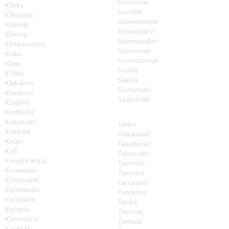
Sumiainen
Kiikka
Suolahti
Kiikoinen
Suomenniemi
Kiiminki
Suomusjärvi
Kinnula
Suomussalmi
Kirkkonummi
Suonenjoki
Kisko
Suomutunturi
Kitee
Sysmä
Kittilä
Säkylä
Kiukainen
Säynätsalo
Kiuruvesi
Sääksmäki
Kivijärvi
Kodisjoki
T
Kokemäki
Tahko
Kokkola
Taipalsaari
Kolari
Taivalkoski
Koli
Taivassalo
Konginkangas
Tammela
Konnevesi
Tampere
Kontiolahti
Tarvasjoki
Kontiomäki
Teerijärvi
Korpilahti
Teisko
Korsnäs
Temmes
Kortesjärvi
Tenhola
Koski Tl