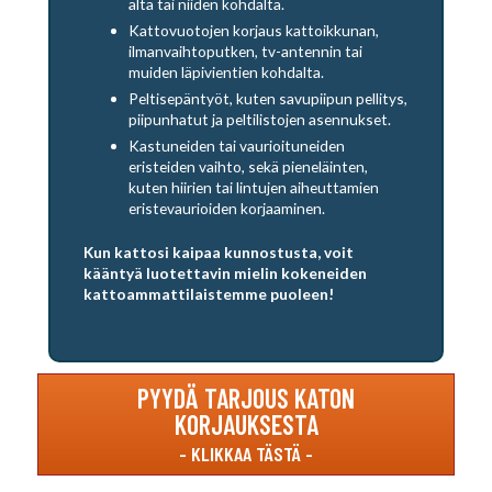
alta tai niiden kohdalta.
Kattovuotojen korjaus kattoikkunan,
ilmanvaihtoputken, tv-antennin tai
muiden läpivientien kohdalta.
Peltisepäntyöt, kuten savupiipun pellitys,
piipunhatut ja peltilistojen asennukset.
Kastuneiden tai vaurioituneiden
eristeiden vaihto, sekä pieneläinten,
kuten hiirien tai lintujen aiheuttamien
eristevaurioiden korjaaminen.
Kun kattosi kaipaa kunnostusta, voit
kääntyä luotettavin mielin kokeneiden
kattoammattilaistemme puoleen!
PYYDÄ TARJOUS KATON
KORJAUKSESTA