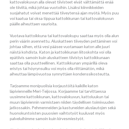
kattovalokuvun alla olevat tiivisteet eivät välttämättä enää
ole tiiviitä, mikä johtaa vuotoihin. Lisäksi kiinnikkeiden
suojahatut voivat menettää tiiveytensä ajan myötä. Myös puu
voi kaatua tai oksa tippua kattoikkunan tai kattovalokuvun
päälle aiheuttaen vaurioita.
Vuotava kattoikkuna tai kattovalokupu saattaa myös olla alun
perin väärin asennettu. Aluskatteen tiiveyden pettäminen voi
johtaa siihen, että vesi pääsee vuotamaan katon alle juuri
näistä kohdista. Katon ja kattoikkunan liitoskohta voi olla
epätiivis samoin kuin aluskatteen tiivistys kattoikkunaan
saattaa olla puutteellinen. Kattoikkunan ympärillä oleva
eristys tai höyrynsulku voi myös olla riittämätön, mikä
aiheuttaa lämpövuotoa synnyttäen kondenssikosteutta.
Tarjoamme monipuolisia korjaustöitä kaikille katon
läpivienneille Meri-Teijossa. Korjaamme tai tarvittaessa
uusimme kattoikkunan, kattovalokuvun, kattoluukun tai
muun läpiviennin varmistaen niiden täydellisen toimivuuden
jatkossakin. Pehmenneiden ja kastuneiden aluslautojen sekä
huonokuntoisten puuosien vaihtotyöt kuuluvat myös
palveluihimme samoin kuin kirvesmiestyöt.