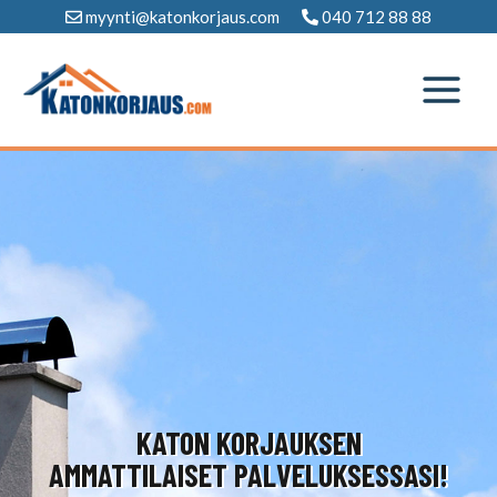
Siirry
myynti@katonkorjaus.com
040 712 88 88
sisältöön
KATON KORJAUKSEN
AMMATTILAISET PALVELUKSESSASI!