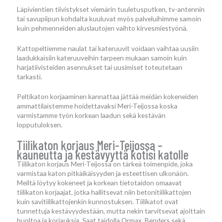
Läpivientien tiivistykset viemärin tuuletusputken, tv-antennin
tai savupiipun kohdalta kuuluvat myös palveluihimme samoin
kuin pehmenneiden aluslautojen vaihto kirvesmiestyönä.
Kattopeltiemme naulat tai kateruuvit voidaan vaihtaa uusiin
laadukkaisiin kateruuveihin tarpeen mukaan samoin kuin
harjatiivisteiden asennukset tai uusimiset toteutetaan
tarkasti.
Peltikaton korjaaminen kannattaa jättää meidän kokeneiden
ammattilaistemme hoidettavaksi Meri-Teijossa koska
varmistamme työn korkean laadun sekä kestävän
lopputuloksen.
Tiilikaton korjaus Meri-Teijossa –
kauneutta ja kestävyyttä kotisi katolle
Tiilikaton korjaus Meri-Teijossa on tärkeä toimenpide, joka
varmistaa katon pitkäikäisyyden ja esteettisen ulkonäön.
Meiltä löytyy kokeneet ja korkean tietotaidon omaavat
tiilikaton korjaajat, jotka hallitsevat niin betonitiilikattojen
kuin savitiilikattojenkin kunnostuksen. Tiilikatot ovat
tunnettuja kestävyydestään, mutta nekin tarvitsevat ajoittain
huoltoa ja korjauksia. Saat taidolla Ormax, Benders sekä