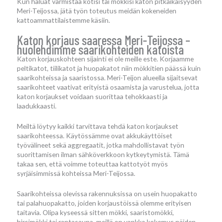
Kun haluat varmistaa kotisi tai mökkisi katon pitkäikäisyyden
Meri-Teijossa, jätä työn toteutus meidän kokeneiden
kattoammattilaistemme käsiin.
Katon korjaus saaressa Meri-Teijossa –
huolehdimme saarikohteiden katoista
Katon korjauskohteen sijainti ei ole meille este. Korjaamme
peltikatot, tiilikatot ja huopakatot niin mökkitien päässä kuin
saarikohteissa ja saaristossa. Meri-Teijon alueella sijaitsevat
saarikohteet vaativat erityistä osaamista ja varustelua, jotta
katon korjaukset voidaan suorittaa tehokkaasti ja
laadukkaasti.
Meiltä löytyy kaikki tarvittava tehdä katon korjaukset
saarikohteessa. Käytössämme ovat akkukäyttöiset
työvälineet sekä aggregaatit, jotka mahdollistavat työn
suorittamisen ilman sähköverkkoon kytkeytymistä. Tämä
takaa sen, että voimme toteuttaa kattotyöt myös
syrjäisimmissä kohteissa Meri-Teijossa.
Saarikohteissa olevissa rakennuksissa on usein huopakatto
tai palahuopakatto, joiden korjaustöissä olemme erityisen
taitavia. Olipa kyseessä sitten mökki, saaristomökki,
hirsimökki tai rantasauna, meillä on vankka kokemus näiden