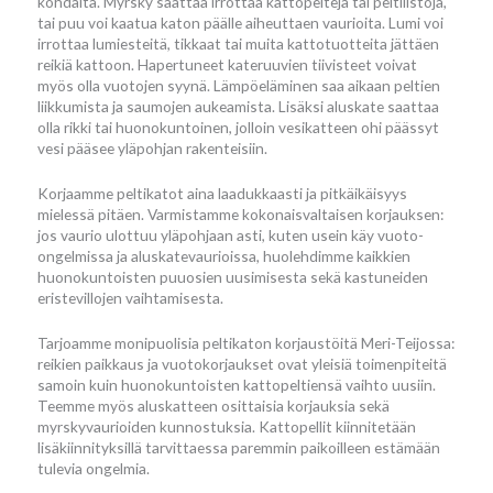
kohdalta. Myrsky saattaa irrottaa kattopeltejä tai peltilistoja,
tai puu voi kaatua katon päälle aiheuttaen vaurioita. Lumi voi
irrottaa lumiesteitä, tikkaat tai muita kattotuotteita jättäen
reikiä kattoon. Hapertuneet kateruuvien tiivisteet voivat
myös olla vuotojen syynä. Lämpöeläminen saa aikaan peltien
liikkumista ja saumojen aukeamista. Lisäksi aluskate saattaa
olla rikki tai huonokuntoinen, jolloin vesikatteen ohi päässyt
vesi pääsee yläpohjan rakenteisiin.
Korjaamme peltikatot aina laadukkaasti ja pitkäikäisyys
mielessä pitäen. Varmistamme kokonaisvaltaisen korjauksen:
jos vaurio ulottuu yläpohjaan asti, kuten usein käy vuoto-
ongelmissa ja aluskatevaurioissa, huolehdimme kaikkien
huonokuntoisten puuosien uusimisesta sekä kastuneiden
eristevillojen vaihtamisesta.
Tarjoamme monipuolisia peltikaton korjaustöitä Meri-Teijossa:
reikien paikkaus ja vuotokorjaukset ovat yleisiä toimenpiteitä
samoin kuin huonokuntoisten kattopeltiensä vaihto uusiin.
Teemme myös aluskatteen osittaisia korjauksia sekä
myrskyvaurioiden kunnostuksia. Kattopellit kiinnitetään
lisäkiinnityksillä tarvittaessa paremmin paikoilleen estämään
tulevia ongelmia.