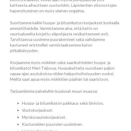
katteesta aiheuttaen vuotoriskin. Läpivientien ylösnostojen
haperoituminen on myös yleinen ongelma.
Suoritamme kaikki huopa- ja bitumikaton korjaukset korkealla
ammattitaidolla. Varmistamme aina, että katto on
vaurioalueelta korjattu yläpohjasta vesikatteeseen asti.
Tarvittaessa uusimme puurakenteet sekä vaihdamme
kastuneet eristevillat varmistaaksemme katon
pitkäikäisyyden.
Korjaamme myös mökkien sekä saarikohteiden huopa- ja
bitumikatot Meri-Teijossa. Huopakatteita suositaan paljon
vapaa-ajan asutuksissa niiden helppohoitoisuuden vuoksi.
Meiltä saat apua myös mökkitien päähän tai saaristoon.
Tarjoamiimme palveluihin kuuluvat muun muassa:
Huopa- ja bitumikaton paikkaus sekä tiivistys.
Vuotokorjaukset.
Myrskyvauriokorjaukset.
Kastuneiden puuosien uusiminen.