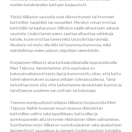
muiden katebrändien kattojen korjaustyöt.
Yleisiä tiilikaton vaurioita ovat rikkoontuneet tai irronneet
kattotiilet, harjatiilet tai reunatiilet. Myrskyt voivat irrottaa
kattotiiliä tai kaataa puun tiilikaton päälle aiheuttaen vakavia
vaurioita. Lisäksi lumen paino saattaa aiheuttaa vahinkoja
katolle, kuten irrottaa lumiesteitä tai pudottaa rännejä.
Aluskate voi myös olla rikki tai huonossa kunnossa, mikä
mahdollistaa veden pääsyn yläpohjan rakenteisiin.
Korjaamme tiilikatot aina korkealuokkaisella lopputuloksella
Meri-Teijossa. Varmistamme, että vaurioalue on
kokonaisvaltaisesti käyty läpi ja kunnostettu siten, että katto
toimii rakennuksen suojana pitkään tulevaisuudessa. Tämä
tarkoittaa myös sitä, että tarkastamme aluskatteen kunnon ja
tarvittaessa uusimme sen osittain tai kokonaan.
Teemme monipuolisesti erilaisia tiilikaton korjaustöitä Meri-
Teijossa. Näihin kuuluvat muun muassa rikkinäisten
kattotiilien vaihto sekä lapetikkaan, kattosillan ja
aurinkopaneelin alta löytyvien rikkinäisten tiilien vaihtaminen.
Suoritamme myös tiilikaton vuotokorjaukset sekä aluskatteen
läpivientityöt savupiipun ja viemärin tuuletusputken kohdalta.