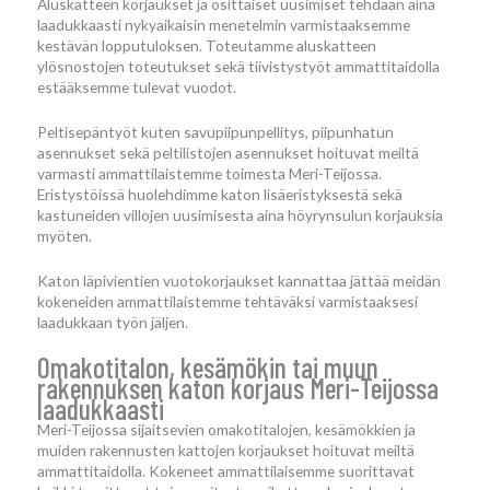
Aluskatteen korjaukset ja osittaiset uusimiset tehdään aina
laadukkaasti nykyaikaisin menetelmin varmistaaksemme
kestävän lopputuloksen. Toteutamme aluskatteen
ylösnostojen toteutukset sekä tiivistystyöt ammattitaidolla
estääksemme tulevat vuodot.
Peltisepäntyöt kuten savupiipunpellitys, piipunhatun
asennukset sekä peltilistojen asennukset hoituvat meiltä
varmasti ammattilaistemme toimesta Meri-Teijossa.
Eristystöissä huolehdimme katon lisäeristyksestä sekä
kastuneiden villojen uusimisesta aina höyrynsulun korjauksia
myöten.
Katon läpivientien vuotokorjaukset kannattaa jättää meidän
kokeneiden ammattilaistemme tehtäväksi varmistaaksesi
laadukkaan työn jäljen.
Omakotitalon, kesämökin tai muun
rakennuksen katon korjaus Meri-Teijossa
laadukkaasti
Meri-Teijossa sijaitsevien omakotitalojen, kesämökkien ja
muiden rakennusten kattojen korjaukset hoituvat meiltä
ammattitaidolla. Kokeneet ammattilaisemme suorittavat