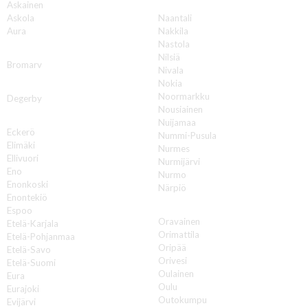
N
Askainen
Askola
Naantali
Aura
Nakkila
Nastola
B
Nilsiä
Bromarv
Nivala
Nokia
D
Noormarkku
Degerby
Nousiainen
E
Nuijamaa
Eckerö
Nummi-Pusula
Elimäki
Nurmes
Ellivuori
Nurmijärvi
Eno
Nurmo
Enonkoski
Närpiö
Enontekiö
O
Espoo
Oravainen
Etelä-Karjala
Orimattila
Etelä-Pohjanmaa
Oripää
Etelä-Savo
Orivesi
Etelä-Suomi
Oulainen
Eura
Oulu
Eurajoki
Outokumpu
Evijärvi