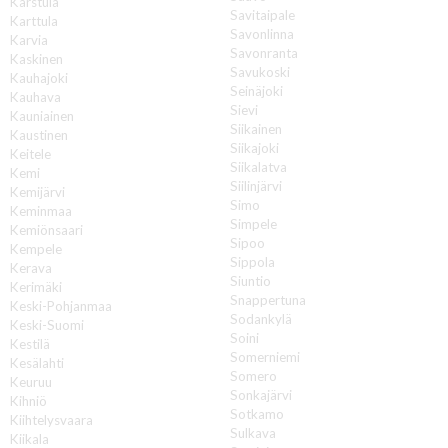
Karstula
Savitaipale
Karttula
Savonlinna
Karvia
Savonranta
Kaskinen
Savukoski
Kauhajoki
Seinäjoki
Kauhava
Sievi
Kauniainen
Siikainen
Kaustinen
Siikajoki
Keitele
Siikalatva
Kemi
Siilinjärvi
Kemijärvi
Simo
Keminmaa
Simpele
Kemiönsaari
Sipoo
Kempele
Sippola
Kerava
Siuntio
Kerimäki
Snappertuna
Keski-Pohjanmaa
Sodankylä
Keski-Suomi
Soini
Kestilä
Somerniemi
Kesälahti
Somero
Keuruu
Sonkajärvi
Kihniö
Sotkamo
Kiihtelysvaara
Sulkava
Kiikala