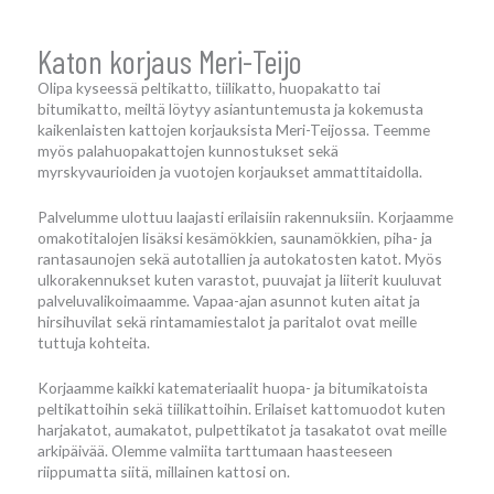
Katon korjaus Meri-Teijo
Olipa kyseessä peltikatto, tiilikatto, huopakatto tai
bitumikatto, meiltä löytyy asiantuntemusta ja kokemusta
kaikenlaisten kattojen korjauksista Meri-Teijossa. Teemme
myös palahuopakattojen kunnostukset sekä
myrskyvaurioiden ja vuotojen korjaukset ammattitaidolla.
Palvelumme ulottuu laajasti erilaisiin rakennuksiin. Korjaamme
omakotitalojen lisäksi kesämökkien, saunamökkien, piha- ja
rantasaunojen sekä autotallien ja autokatosten katot. Myös
ulkorakennukset kuten varastot, puuvajat ja liiterit kuuluvat
palveluvalikoimaamme. Vapaa-ajan asunnot kuten aitat ja
hirsihuvilat sekä rintamamiestalot ja paritalot ovat meille
tuttuja kohteita.
Korjaamme kaikki katemateriaalit huopa- ja bitumikatoista
peltikattoihin sekä tiilikattoihin. Erilaiset kattomuodot kuten
harjakatot, aumakatot, pulpettikatot ja tasakatot ovat meille
arkipäivää. Olemme valmiita tarttumaan haasteeseen
riippumatta siitä, millainen kattosi on.