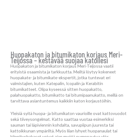
Huopakaton ja bitumikaton korjaus Meri-
Teijossa – kestävää suojaa katollesi
Huopakaton ja bitumikaton korjaus Meri-Teijossa vaatii
erityistä osaamista ja tarkkuutta. Meiltä löytyy kokeneet
huopakate- ja bitumikate-ekspertit, jotka tuntevat eri
valmistajien, kuten Katepalin, Icopalin ja Kerabitin
bitumikatteet. Olipa kyseessä sitten huopakatto,
palahuopakatto, bitumikatto tai bitumipaanukatto, meillä on
tarvittava asiantuntemus kaikkiin katon korjaustöihin.
Yleisiä syitä huopa- ja bitumikaton vaurioille ovat kattovuodot
sekä tiiveysongelmat. Katto saattaa vuotaa esimerkiksi
sauman tai läpiviennin kohdalta, savupiipun juuresta tai
kattoikkunan ympäriltä. Myös liian lyhyet huopanaulat tai
kiinnityshakaset voivat ajan myötä pumppautua ylös