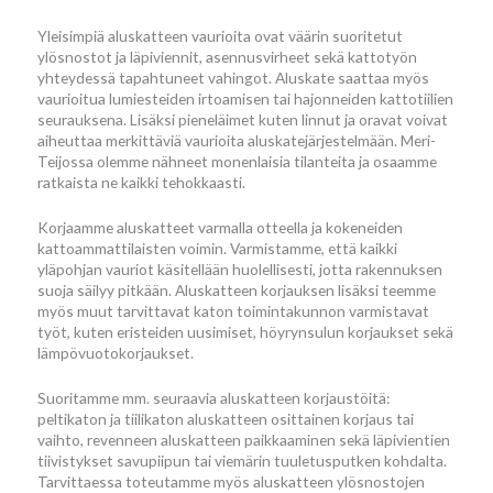
Yleisimpiä aluskatteen vaurioita ovat väärin suoritetut
ylösnostot ja läpiviennit, asennusvirheet sekä kattotyön
yhteydessä tapahtuneet vahingot. Aluskate saattaa myös
vaurioitua lumiesteiden irtoamisen tai hajonneiden kattotiilien
seurauksena. Lisäksi pieneläimet kuten linnut ja oravat voivat
aiheuttaa merkittäviä vaurioita aluskatejärjestelmään. Meri-
Teijossa olemme nähneet monenlaisia tilanteita ja osaamme
ratkaista ne kaikki tehokkaasti.
Korjaamme aluskatteet varmalla otteella ja kokeneiden
kattoammattilaisten voimin. Varmistamme, että kaikki
yläpohjan vauriot käsitellään huolellisesti, jotta rakennuksen
suoja säilyy pitkään. Aluskatteen korjauksen lisäksi teemme
myös muut tarvittavat katon toimintakunnon varmistavat
työt, kuten eristeiden uusimiset, höyrynsulun korjaukset sekä
lämpövuotokorjaukset.
Suoritamme mm. seuraavia aluskatteen korjaustöitä:
peltikaton ja tiilikaton aluskatteen osittainen korjaus tai
vaihto, revenneen aluskatteen paikkaaminen sekä läpivientien
tiivistykset savupiipun tai viemärin tuuletusputken kohdalta.
Tarvittaessa toteutamme myös aluskatteen ylösnostojen