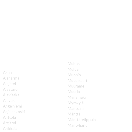
Katon korjauksia luotettavasti koko Suomen
alueella!
Muhos
A
Multia
Akaa
Muonio
Alahärmä
Mustasaari
Alajärvi
Muurame
Alastaro
Muurla
Alavieska
Mynämäki
Alavus
Myrskylä
Angelniemi
Mäntsälä
Anjalankoski
Mänttä
Anttola
Mänttä-Vilppula
Artjärvi
Mäntyharju
Asikkala