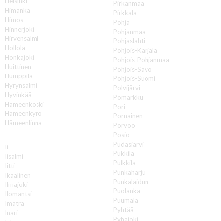
Helsinki
Pirkanmaa
Himanka
Pirkkala
Himos
Pohja
Hinnerjoki
Pohjanmaa
Hirvensalmi
Pohjaslahti
Hollola
Pohjois-Karjala
Honkajoki
Pohjois-Pohjanmaa
Huittinen
Pohjois-Savo
Humppila
Pohjois-Suomi
Hyrynsalmi
Polvijärvi
Hyvinkää
Pomarkku
Hämeenkoski
Pori
Hämeenkyrö
Pornainen
Hämeenlinna
Porvoo
Posio
I
Pudasjärvi
Ii
Pukkila
Iisalmi
Pulkkila
Iitti
Punkaharju
Ikaalinen
Punkalaidun
Ilmajoki
Puolanka
Ilomantsi
Puumala
Imatra
Pyhtää
Inari
Pyhäjoki