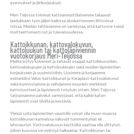
asennukset ja jiirikorjaukset.
Meri-Teijossa toimivat kattoammattilaisemme takaavat
laadukkaan työn jäljen kaikissa aluskatteeseen liittyvissä
töissä. Meidän tehtävämme on varmistaa, että kattonne toimii
moitteettomasti nyt ja tulevaisuudessa.
Kattoikkunan, kattovalokuvun,
kattoluukun tai kattoläpiviennin
vuotokorjaus Meri-Teijossa
Meiltä löytyy kokeneet ja taitavat osaajat kattoikkunoiden,
kattovalokupujen ja kattoluukkujen sekä muiden läpivientien
korjaukseen ja uusimistöihin. Uusimme ja korjaamme
esimerkiksi Velux-kattoikkunat ja Keraplast-kattovalokuvut
sekä kunnostamme ja vaihdamme muunkin merkkiset
kattotuotteet ja läpiviennit totutuin ottein. Meri-Teijossa
tarjoamamme palvelut varmistavat, että kaikki katon
läpiviennit ovat tiiviitä ja kestäviä.
Yleisiä syitä läpivientien vaurioille voivat olla muun muassa
kattoikkunan karmeissa näkyvät tummentumat eli
lahovauriot. Kattovalokuvun käyttöikä saattaa olla ylittynyt,
jolloin kuvussa voi esiintyä halkeamia. Kattoikkunan tai