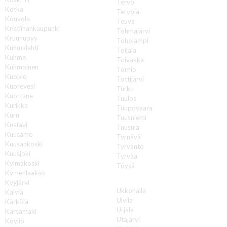
Tervo
Kotka
Tervola
Kouvola
Teuva
Kristiinankaupunki
Tohmajärvi
Kruunupyy
Toholampi
Kuhmalahti
Toijala
Kuhmo
Toivakka
Kuhmoinen
Tornio
Kuopio
Tottijärvi
Kuorevesi
Turku
Kuortane
Tuulos
Kurikka
Tuupovaara
Kuru
Tuusniemi
Kustavi
Tuusula
Kuusamo
Tyrnävä
Kuusankoski
Tyrväntö
Kuusjoki
Tyrvää
Kylmäkoski
Töysä
Kymenlaakso
U
Kyyjärvi
Ukkohalla
Kälviä
Ulvila
Kärkölä
Urjala
Kärsämäki
Utajärvi
Köyliö