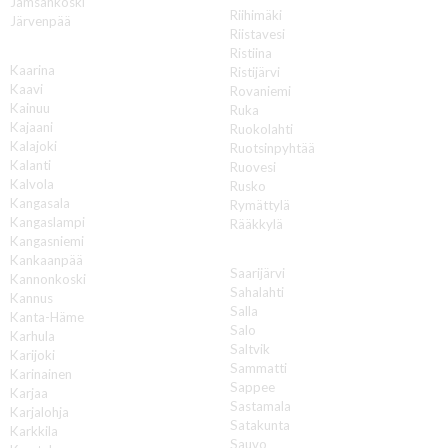
Jämsänkoski
Riihimäki
Järvenpää
Riistavesi
K
Ristiina
Kaarina
Ristijärvi
Kaavi
Rovaniemi
Kainuu
Ruka
Kajaani
Ruokolahti
Kalajoki
Ruotsinpyhtää
Kalanti
Ruovesi
Kalvola
Rusko
Kangasala
Rymättylä
Kangaslampi
Rääkkylä
Kangasniemi
S
Kankaanpää
Saarijärvi
Kannonkoski
Sahalahti
Kannus
Salla
Kanta-Häme
Salo
Karhula
Saltvik
Karijoki
Sammatti
Karinainen
Sappee
Karjaa
Sastamala
Karjalohja
Satakunta
Karkkila
Sauvo