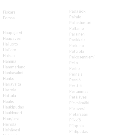
P
F
Padasjoki
Fiskars
Paimio
Forssa
Pallastunturi
H
Paltamo
Haapajärvi
Parainen
Haapavesi
Parikkala
Hailuoto
Parkano
Halikko
Pattijoki
Halsua
Pelkosenniemi
Hamina
Pello
Hammarland
Perho
Hankasalmi
Pernaja
Hanko
Perniö
Harjavalta
Pertteli
Hartola
Pertunmaa
Hattula
Petäjävesi
Hauho
Pieksämäki
Haukipudas
Pielavesi
Haukivuori
Pietarsaari
Hausjärvi
Piikkiö
Heinola
Piippola
Heinävesi
Pihtipudas