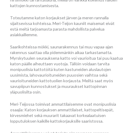
kattojen kunnostamisesta.
Toteutamme katon korjaukset järven ja meren rannalla
sijaitsevissa kohteissa. Meri-Teijon kauniit maisemat eivät
estä meitä tarjoamasta parasta mahdollista palvelua
asiakkaillemme.
Saarikohteissa mökki, saunarakennus tai muu vapaa-ajan
rakennus saattaa olla pidemmänkin aikaa tarkastamatta.
Myrskytuulen seurauksena katto voi vaurioitua tai puu kaatua
katon päälle aiheuttaen vuotoja. Tällöin voidaan tarvita
monipuolisia kattotöitä kuten kastuneiden aluslautojen
uusimista, lahovaurioituneiden puuosien vaihtoa sekä
vaurioituneiden kattotuolien korjausta. Meiltä saat myös
savupiipun kunnostukset ja muuraukset kattopinnan
yläpuolisilta osin.
Meri-Teijossa toimivat ammattilaisemme ovat monipuolisia
osaajia: Katon korjauksen ammattilaiset, kattopeltisepät,
kirvesmiehet sekä muurarit takaavat korkealaatuisen
lopputuloksen kaikille kattokorjauksille saaristossa.