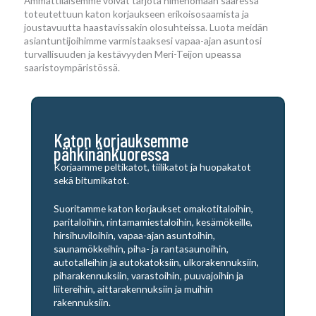
Ammattilaisemme voivat tarjota nimenomaan saaressa
toteutettuun katon korjaukseen erikoisosaamista ja
joustavuutta haastavissakin olosuhteissa. Luota meidän
asiantuntijoihimme varmistaaksesi vapaa-ajan asuntosi
turvallisuuden ja kestävyyden Meri-Teijon upeassa
saaristoympäristössä.
Katon korjauksemme
pähkinänkuoressa
Korjaamme peltikatot, tiilikatot ja huopakatot
sekä bitumikatot.
Suoritamme katon korjaukset omakotitaloihin,
paritaloihin, rintamamiestaloihin, kesämökeille,
hirsihuviloihin, vapaa-ajan asuntoihin,
saunamökkeihin, piha- ja rantasaunoihin,
autotalleihin ja autokatoksiin, ulkorakennuksiin,
piharakennuksiin, varastoihin, puuvajoihin ja
liitereihin, aittarakennuksiin ja muihin
rakennuksiin.