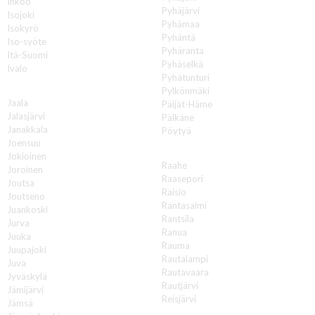
Inkoo
Pyhäjärvi
Isojoki
Pyhämaa
Isokyrö
Pyhäntä
Iso-syöte
Pyhäranta
Itä-Suomi
Pyhäselkä
Ivalo
Pyhätunturi
J
Pylkönmäki
Jaala
Päijät-Häme
Jalasjärvi
Pälkäne
Janakkala
Pöytyä
Joensuu
R
Jokioinen
Raahe
Joroinen
Raasepori
Joutsa
Raisio
Joutseno
Rantasalmi
Juankoski
Rantsila
Jurva
Ranua
Juuka
Rauma
Juupajoki
Rautalampi
Juva
Rautavaara
Jyväskylä
Rautjärvi
Jämijärvi
Reisjärvi
Jämsä
Renko