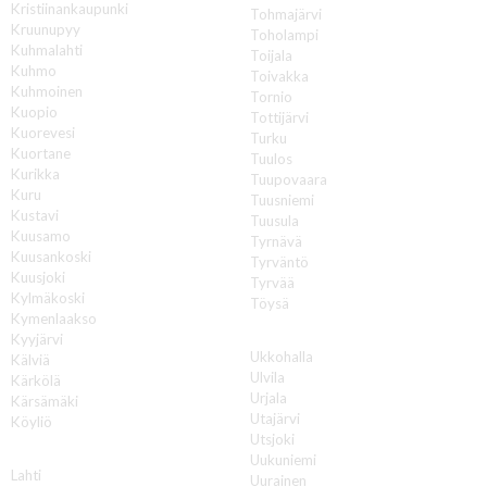
Kristiinankaupunki
Tohmajärvi
Kruunupyy
Toholampi
Kuhmalahti
Toijala
Kuhmo
Toivakka
Kuhmoinen
Tornio
Kuopio
Tottijärvi
Kuorevesi
Turku
Kuortane
Tuulos
Kurikka
Tuupovaara
Kuru
Tuusniemi
Kustavi
Tuusula
Kuusamo
Tyrnävä
Kuusankoski
Tyrväntö
Kuusjoki
Tyrvää
Kylmäkoski
Töysä
Kymenlaakso
U
Kyyjärvi
Ukkohalla
Kälviä
Ulvila
Kärkölä
Urjala
Kärsämäki
Utajärvi
Köyliö
Utsjoki
L
Uukuniemi
Lahti
Uurainen