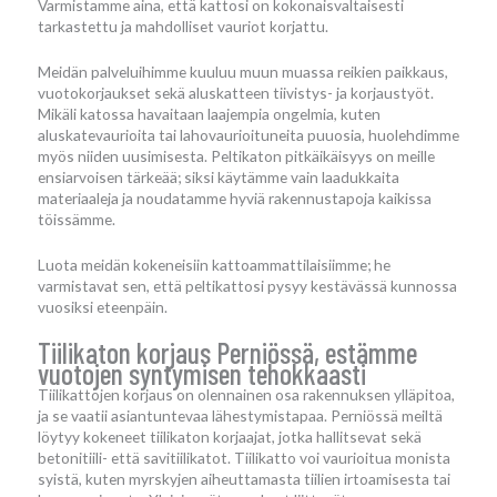
Varmistamme aina, että kattosi on kokonaisvaltaisesti
tarkastettu ja mahdolliset vauriot korjattu.
Meidän palveluihimme kuuluu muun muassa reikien paikkaus,
vuotokorjaukset sekä aluskatteen tiivistys- ja korjaustyöt.
Mikäli katossa havaitaan laajempia ongelmia, kuten
aluskatevaurioita tai lahovaurioituneita puuosia, huolehdimme
myös niiden uusimisesta. Peltikaton pitkäikäisyys on meille
ensiarvoisen tärkeää; siksi käytämme vain laadukkaita
materiaaleja ja noudatamme hyviä rakennustapoja kaikissa
töissämme.
Luota meidän kokeneisiin kattoammattilaisiimme; he
varmistavat sen, että peltikattosi pysyy kestävässä kunnossa
vuosiksi eteenpäin.
Tiilikaton korjaus Perniössä, estämme
vuotojen syntymisen tehokkaasti
Tiilikattojen korjaus on olennainen osa rakennuksen ylläpitoa,
ja se vaatii asiantuntevaa lähestymistapaa. Perniössä meiltä
löytyy kokeneet tiilikaton korjaajat, jotka hallitsevat sekä
betonitiili- että savitiilikatot. Tiilikatto voi vaurioitua monista
syistä, kuten myrskyjen aiheuttamasta tiilien irtoamisesta tai