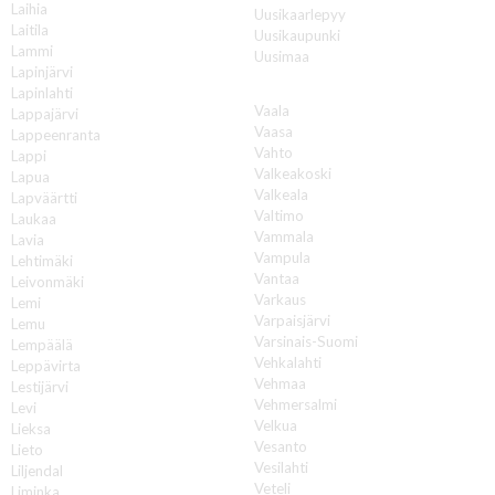
Laihia
Uusikaarlepyy
Laitila
Uusikaupunki
Lammi
Uusimaa
Lapinjärvi
V
Lapinlahti
Vaala
Lappajärvi
Vaasa
Lappeenranta
Vahto
Lappi
Valkeakoski
Lapua
Valkeala
Lapväärtti
Valtimo
Laukaa
Vammala
Lavia
Vampula
Lehtimäki
Vantaa
Leivonmäki
Varkaus
Lemi
Varpaisjärvi
Lemu
Varsinais-Suomi
Lempäälä
Vehkalahti
Leppävirta
Vehmaa
Lestijärvi
Vehmersalmi
Levi
Velkua
Lieksa
Vesanto
Lieto
Vesilahti
Liljendal
Veteli
Liminka