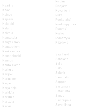
K
Ristiina
Kaarina
Ristijärvi
Kaavi
Rovaniemi
Kainuu
Ruka
Kajaani
Ruokolahti
Kalajoki
Ruotsinpyhtää
Kalanti
Ruovesi
Kalvola
Rusko
Kangasala
Rymättylä
Kangaslampi
Rääkkylä
Kangasniemi
S
Kankaanpää
Saarijärvi
Kannonkoski
Sahalahti
Kannus
Salla
Kanta-Häme
Salo
Karhula
Saltvik
Karijoki
Sammatti
Karinainen
Sappee
Karjaa
Sastamala
Karjalohja
Satakunta
Karkkila
Sauvo
Karstula
Savitaipale
Karttula
Savonlinna
Karvia