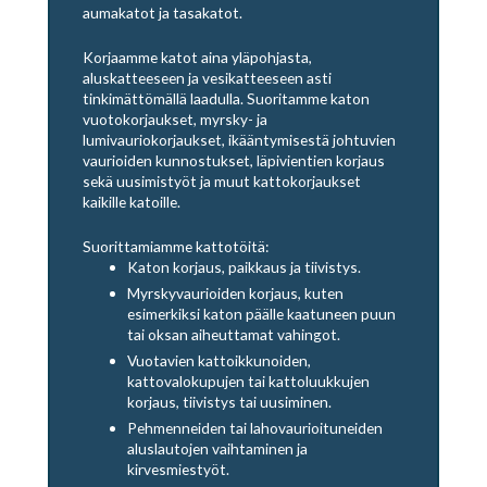
aumakatot ja tasakatot.
Korjaamme katot aina yläpohjasta,
aluskatteeseen ja vesikatteeseen asti
tinkimättömällä laadulla. Suoritamme katon
vuotokorjaukset, myrsky- ja
lumivauriokorjaukset, ikääntymisestä johtuvien
vaurioiden kunnostukset, läpivientien korjaus
sekä uusimistyöt ja muut kattokorjaukset
kaikille katoille.
Suorittamiamme kattotöitä:
Katon korjaus, paikkaus ja tiivistys.
Myrskyvaurioiden korjaus, kuten
esimerkiksi katon päälle kaatuneen puun
tai oksan aiheuttamat vahingot.
Vuotavien kattoikkunoiden,
kattovalokupujen tai kattoluukkujen
korjaus, tiivistys tai uusiminen.
Pehmenneiden tai lahovaurioituneiden
aluslautojen vaihtaminen ja
kirvesmiestyöt.