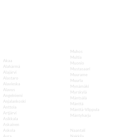
Katon korjauksia luotettavasti koko Suomen
alueella!
Muhos
A
Multia
Akaa
Muonio
Alahärmä
Mustasaari
Alajärvi
Muurame
Alastaro
Muurla
Alavieska
Mynämäki
Alavus
Myrskylä
Angelniemi
Mäntsälä
Anjalankoski
Mänttä
Anttola
Mänttä-Vilppula
Artjärvi
Mäntyharju
Asikkala
N
Askainen
Askola
Naantali
Aura
Nakkila