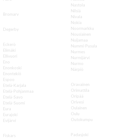
Nastola
B
Nilsiä
Bromarv
Nivala
Nokia
D
Noormarkku
Degerby
Nousiainen
E
Nuijamaa
Eckerö
Nummi-Pusula
Elimäki
Nurmes
Ellivuori
Nurmijärvi
Eno
Nurmo
Enonkoski
Närpiö
Enontekiö
O
Espoo
Oravainen
Etelä-Karjala
Orimattila
Etelä-Pohjanmaa
Oripää
Etelä-Savo
Orivesi
Etelä-Suomi
Oulainen
Eura
Oulu
Eurajoki
Outokumpu
Evijärvi
P
F
Padasjoki
Fiskars