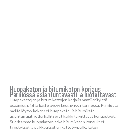
Huopakaton ja bitumikaton korjaus
Perniössä asiantuntevasti ja luotettavasti
Huopakattojen ja bitumikattojen korjaus vaatii erityistä
osaamista, jotta katto pysyy kestävässä kunnossa. Perniössä
meiltä löytyy kokeneet huopakate- ja bitumikate-
asiantuntijat, jotka hallitsevat kaikki tarvittavat korjaustyöt.
Suoritamme huopakaton sekä bitumikaton korjaukset,
tiivistykset ja paikkaukset eri kattotyypeille, kuten