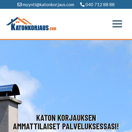
Siirry
myynti@katonkorjaus.com
040 712 88 88
sisältöön
KATON KORJAUKSEN
AMMATTILAISET PALVELUKSESSASI!