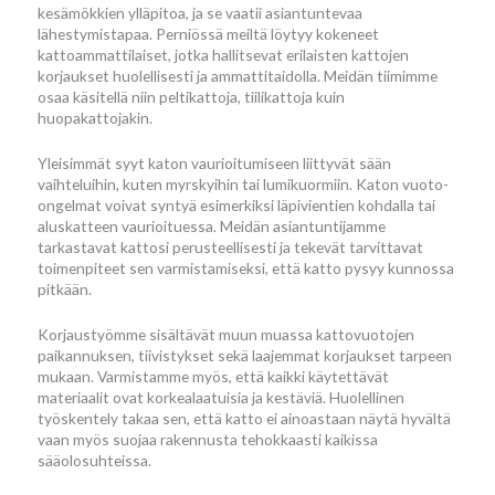
kesämökkien ylläpitoa, ja se vaatii asiantuntevaa
lähestymistapaa. Perniössä meiltä löytyy kokeneet
kattoammattilaiset, jotka hallitsevat erilaisten kattojen
korjaukset huolellisesti ja ammattitaidolla. Meidän tiimimme
osaa käsitellä niin peltikattoja, tiilikattoja kuin
huopakattojakin.
Yleisimmät syyt katon vaurioitumiseen liittyvät sään
vaihteluihin, kuten myrskyihin tai lumikuormiin. Katon vuoto-
ongelmat voivat syntyä esimerkiksi läpivientien kohdalla tai
aluskatteen vaurioituessa. Meidän asiantuntijamme
tarkastavat kattosi perusteellisesti ja tekevät tarvittavat
toimenpiteet sen varmistamiseksi, että katto pysyy kunnossa
pitkään.
Korjaustyömme sisältävät muun muassa kattovuotojen
paikannuksen, tiivistykset sekä laajemmat korjaukset tarpeen
mukaan. Varmistamme myös, että kaikki käytettävät
materiaalit ovat korkealaatuisia ja kestäviä. Huolellinen
työskentely takaa sen, että katto ei ainoastaan näytä hyvältä
vaan myös suojaa rakennusta tehokkaasti kaikissa
sääolosuhteissa.