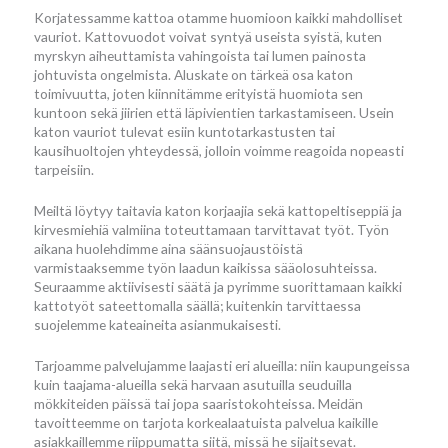
Korjatessamme kattoa otamme huomioon kaikki mahdolliset
vauriot. Kattovuodot voivat syntyä useista syistä, kuten
myrskyn aiheuttamista vahingoista tai lumen painosta
johtuvista ongelmista. Aluskate on tärkeä osa katon
toimivuutta, joten kiinnitämme erityistä huomiota sen
kuntoon sekä jiirien että läpivientien tarkastamiseen. Usein
katon vauriot tulevat esiin kuntotarkastusten tai
kausihuoltojen yhteydessä, jolloin voimme reagoida nopeasti
tarpeisiin.
Meiltä löytyy taitavia katon korjaajia sekä kattopeltiseppiä ja
kirvesmiehiä valmiina toteuttamaan tarvittavat työt. Työn
aikana huolehdimme aina säänsuojaustöistä
varmistaaksemme työn laadun kaikissa sääolosuhteissa.
Seuraamme aktiivisesti säätä ja pyrimme suorittamaan kaikki
kattotyöt sateettomalla säällä; kuitenkin tarvittaessa
suojelemme kateaineita asianmukaisesti.
Tarjoamme palvelujamme laajasti eri alueilla: niin kaupungeissa
kuin taajama-alueilla sekä harvaan asutuilla seuduilla
mökkiteiden päissä tai jopa saaristokohteissa. Meidän
tavoitteemme on tarjota korkealaatuista palvelua kaikille
asiakkaillemme riippumatta siitä, missä he sijaitsevat.