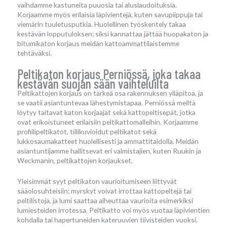
vaihdamme kastuneita puuosia tai aluslaudoituksia.
Korjaamme myös erilaisia läpivientejä, kuten savupiippuja tai
viemärin tuuletusputkia. Huolellinen työskentely takaa
kestävän lopputuloksen; siksi kannattaa jättää huopakaton ja
bitumikaton korjaus meidän kattoammattilaistemme
tehtäväksi.
Peltikaton korjaus Perniössä, joka takaa
kestävän suojan sään vaihteluilta
Peltikattojen korjaus on tärkeä osa rakennuksen ylläpitoa, ja
se vaatii asiantuntevaa lähestymistapaa. Perniössä meiltä
löytyy taitavat katon korjaajat sekä kattopeltisepät, jotka
ovat erikoistuneet erilaisiin peltikattomalleihin. Korjaamme
profiilipeltikatot, tiilikuvioidut peltikatot sekä
lukkosaumakatteet huolellisesti ja ammattitaidolla. Meidän
asiantuntijamme hallitsevat eri valmistajien, kuten Ruukin ja
Weckmanin, peltikattojen korjaukset.
Yleisimmät syyt peltikaton vaurioitumiseen liittyvät
sääolosuhteisiin; myrskyt voivat irrottaa kattopeltejä tai
peltilistoja, ja lumi saattaa aiheuttaa vaurioita esimerkiksi
lumiesteiden irrotessa. Peltikatto voi myös vuotaa läpivientien
kohdalla tai hapertuneiden kateruuvien tiivisteiden vuoksi.