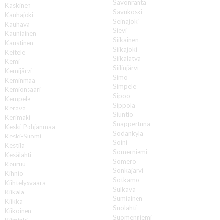
Savonranta
Kaskinen
Savukoski
Kauhajoki
Seinäjoki
Kauhava
Sievi
Kauniainen
Siikainen
Kaustinen
Siikajoki
Keitele
Siikalatva
Kemi
Siilinjärvi
Kemijärvi
Simo
Keminmaa
Simpele
Kemiönsaari
Sipoo
Kempele
Sippola
Kerava
Siuntio
Kerimäki
Snappertuna
Keski-Pohjanmaa
Sodankylä
Keski-Suomi
Soini
Kestilä
Somerniemi
Kesälahti
Somero
Keuruu
Sonkajärvi
Kihniö
Sotkamo
Kiihtelysvaara
Sulkava
Kiikala
Sumiainen
Kiikka
Suolahti
Kiikoinen
Suomenniemi