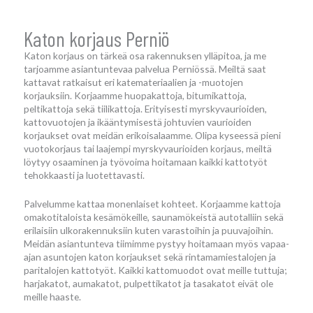
Katon korjaus Perniö
Katon korjaus on tärkeä osa rakennuksen ylläpitoa, ja me
tarjoamme asiantuntevaa palvelua Perniössä. Meiltä saat
kattavat ratkaisut eri katemateriaalien ja -muotojen
korjauksiin. Korjaamme huopakattoja, bitumikattoja,
peltikattoja sekä tiilikattoja. Erityisesti myrskyvaurioiden,
kattovuotojen ja ikääntymisestä johtuvien vaurioiden
korjaukset ovat meidän erikoisalaamme. Olipa kyseessä pieni
vuotokorjaus tai laajempi myrskyvaurioiden korjaus, meiltä
löytyy osaaminen ja työvoima hoitamaan kaikki kattotyöt
tehokkaasti ja luotettavasti.
Palvelumme kattaa monenlaiset kohteet. Korjaamme kattoja
omakotitaloista kesämökeille, saunamökeistä autotalliin sekä
erilaisiin ulkorakennuksiin kuten varastoihin ja puuvajoihin.
Meidän asiantunteva tiimimme pystyy hoitamaan myös vapaa-
ajan asuntojen katon korjaukset sekä rintamamiestalojen ja
paritalojen kattotyöt. Kaikki kattomuodot ovat meille tuttuja;
harjakatot, aumakatot, pulpettikatot ja tasakatot eivät ole
meille haaste.