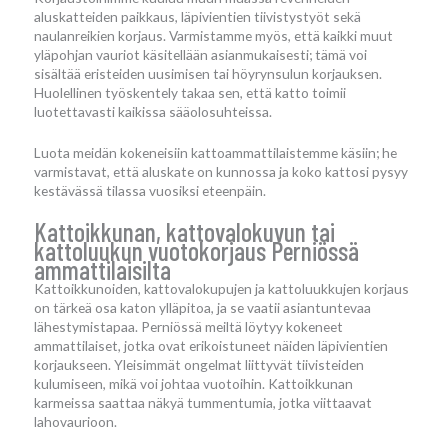
aluskatteiden paikkaus, läpivientien tiivistystyöt sekä
naulanreikien korjaus. Varmistamme myös, että kaikki muut
yläpohjan vauriot käsitellään asianmukaisesti; tämä voi
sisältää eristeiden uusimisen tai höyrynsulun korjauksen.
Huolellinen työskentely takaa sen, että katto toimii
luotettavasti kaikissa sääolosuhteissa.
Luota meidän kokeneisiin kattoammattilaistemme käsiin; he
varmistavat, että aluskate on kunnossa ja koko kattosi pysyy
kestävässä tilassa vuosiksi eteenpäin.
Kattoikkunan, kattovalokuvun tai
kattoluukun vuotokorjaus Perniössä
ammattilaisilta
Kattoikkunoiden, kattovalokupujen ja kattoluukkujen korjaus
on tärkeä osa katon ylläpitoa, ja se vaatii asiantuntevaa
lähestymistapaa. Perniössä meiltä löytyy kokeneet
ammattilaiset, jotka ovat erikoistuneet näiden läpivientien
korjaukseen. Yleisimmät ongelmat liittyvät tiivisteiden
kulumiseen, mikä voi johtaa vuotoihin. Kattoikkunan
karmeissa saattaa näkyä tummentumia, jotka viittaavat
lahovaurioon.