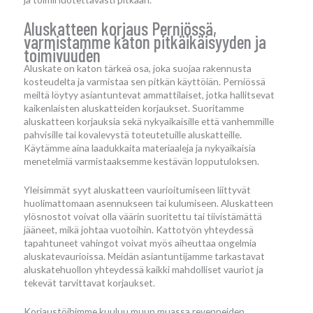
Aluskatteen korjaus Perniössä,
varmistamme katon pitkäikäisyyden ja
toimivuuden
Aluskate on katon tärkeä osa, joka suojaa rakennusta
kosteudelta ja varmistaa sen pitkän käyttöiän. Perniössä
meiltä löytyy asiantuntevat ammattilaiset, jotka hallitsevat
kaikenlaisten aluskatteiden korjaukset. Suoritamme
aluskatteen korjauksia sekä nykyaikaisille että vanhemmille
pahvisille tai kovalevystä toteutetuille aluskatteille.
Käytämme aina laadukkaita materiaaleja ja nykyaikaisia
menetelmiä varmistaaksemme kestävän lopputuloksen.
Yleisimmät syyt aluskatteen vaurioitumiseen liittyvät
huolimattomaan asennukseen tai kulumiseen. Aluskatteen
ylösnostot voivat olla väärin suoritettu tai tiivistämättä
jääneet, mikä johtaa vuotoihin. Kattotyön yhteydessä
tapahtuneet vahingot voivat myös aiheuttaa ongelmia
aluskatevaurioissa. Meidän asiantuntijamme tarkastavat
aluskatehuollon yhteydessä kaikki mahdolliset vauriot ja
tekevät tarvittavat korjaukset.
Korjaustöihimme kuuluu muun muassa revenneiden