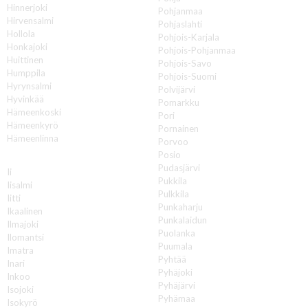
Hinnerjoki
Pohjanmaa
Hirvensalmi
Pohjaslahti
Hollola
Pohjois-Karjala
Honkajoki
Pohjois-Pohjanmaa
Huittinen
Pohjois-Savo
Humppila
Pohjois-Suomi
Hyrynsalmi
Polvijärvi
Hyvinkää
Pomarkku
Hämeenkoski
Pori
Hämeenkyrö
Pornainen
Hämeenlinna
Porvoo
Posio
I
Pudasjärvi
Ii
Pukkila
Iisalmi
Pulkkila
Iitti
Punkaharju
Ikaalinen
Punkalaidun
Ilmajoki
Puolanka
Ilomantsi
Puumala
Imatra
Pyhtää
Inari
Pyhäjoki
Inkoo
Pyhäjärvi
Isojoki
Pyhämaa
Isokyrö