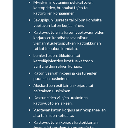
Myrskyn irrottamien peltikattojen,
kattopeltien, huopakattojen tai
kattotiilien korjaaminen.
Savupiipun juuresta tai piipun kohdalta
vuotavan katon korjaaminen.
Kattovuotojen ja katon vuotovaurioiden
korjaus eri kohdista: savupiipun,
viemärintuuletusputken, kattoikkunan
tai kattoluukun kohdalta.
Lumiesteiden, tikkaiden tai
kattoläpivientien irrottua kattoon
syntyneiden reikien korjaus.
Katon vesivahinkojen ja kastuneiden
puuosien uusiminen.
Aluskatteen osittainen korjaus tai
osittainen uusiminen.
Kastuneiden villojen uusiminen
kattovuotojen jälkeen.
Vuotavan katon korjaus aurinkopaneelien
alta tai niiden kohdalta.
Kattovuotojen korjaus kattoikkunan,
ilmanvaihtoputken, tv-antennin tai