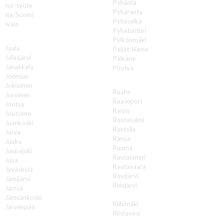
Pyhäntä
Iso-syöte
Pyhäranta
Itä-Suomi
Pyhäselkä
Ivalo
Pyhätunturi
J
Pylkönmäki
Jaala
Päijät-Häme
Jalasjärvi
Pälkäne
Janakkala
Pöytyä
Joensuu
R
Jokioinen
Raahe
Joroinen
Raasepori
Joutsa
Raisio
Joutseno
Rantasalmi
Juankoski
Rantsila
Jurva
Ranua
Juuka
Rauma
Juupajoki
Rautalampi
Juva
Rautavaara
Jyväskylä
Rautjärvi
Jämijärvi
Reisjärvi
Jämsä
Renko
Jämsänkoski
Riihimäki
Järvenpää
Riistavesi