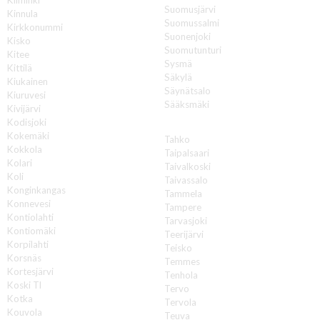
Kiiminki
Suomusjärvi
Kinnula
Suomussalmi
Kirkkonummi
Suonenjoki
Kisko
Suomutunturi
Kitee
Sysmä
Kittilä
Säkylä
Kiukainen
Säynätsalo
Kiuruvesi
Sääksmäki
Kivijärvi
Kodisjoki
T
Kokemäki
Tahko
Kokkola
Taipalsaari
Kolari
Taivalkoski
Koli
Taivassalo
Konginkangas
Tammela
Konnevesi
Tampere
Kontiolahti
Tarvasjoki
Kontiomäki
Teerijärvi
Korpilahti
Teisko
Korsnäs
Temmes
Kortesjärvi
Tenhola
Koski Tl
Tervo
Kotka
Tervola
Kouvola
Teuva