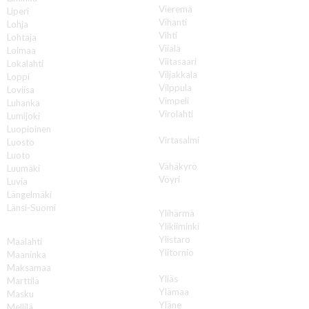
Vieremä
Liperi
Vihanti
Lohja
Vihti
Lohtaja
Viiala
Loimaa
Viitasaari
Lokalahti
Viljakkala
Loppi
Vilppula
Loviisa
Vimpeli
Luhanka
Virolahti
Lumijoki
Virrat
Luopioinen
Virtasalmi
Luosto
Vuokatti
Luoto
Vähäkyrö
Luumäki
Vöyri
Luvia
Längelmäki
Y
Länsi-Suomi
Ylihärmä
Ylikiiminki
M
Ylistaro
Maalahti
Ylitornio
Maaninka
Ylivieska
Maksamaa
Ylläs
Marttila
Ylämaa
Masku
Yläne
Mellilä