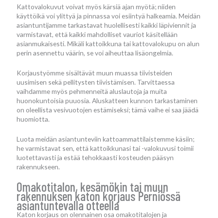
Kattovalokuvut voivat myös kärsiä ajan myötä; niiden
käyttöikä voi ylittyä ja pinnassa voi esiintyä halkeamia. Meidän
asiantuntijamme tarkastavat huolellisesti kaikki läpiviennit ja
varmistavat, että kaikki mahdolliset vauriot käsitellään
asianmukaisesti. Mikäli kattoikkuna tai kattovalokupu on alun
perin asennettu väärin, se voi aiheuttaa lisäongelmia.
Korjaustyömme sisältävät muun muassa tiivisteiden
uusimisen sekä pellitysten tiivistämisen. Tarvittaessa
vaihdamme myös pehmenneitä aluslautoja ja muita
huonokuntoisia puuosia. Aluskatteen kunnon tarkastaminen
on oleellista vesivuotojen estämiseksi; tämä vaihe ei saa jäädä
huomiotta.
Luota meidän asiantunteviin kattoammattilaistemme käsiin;
he varmistavat sen, että kattoikkunasi tai -valokuvusi toimii
luotettavasti ja estää tehokkaasti kosteuden pääsyn
rakennukseen.
Omakotitalon, kesämökin tai muun
rakennuksen katon korjaus Perniössä
asiantuntevalla otteella
Katon korjaus on olennainen osa omakotitalojen ja