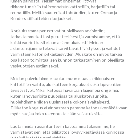
lumen painosta. Yleisimmät ongelmat liittyvät
rikkoontuneisiin tai irronneisiin kattotiiliin, harjatiiliin tai
reunatiiliin. Meiltä saat eri kattobrändien, kuten Ormax ja
Benders tiilikatteiden korjaukset.
Korjauksemme perustuvat huolelliseen arviointiin;
tarkastamme kattosi perusteellisesti ja varmistamme, että
kaikki vauriot käsitellään asianmukaisesti. Meidän
asiantuntijamme tekevät tarvittavat tiivistykset ja vaihdot
varmistaen katon pitkäikäisyyden. Aluskate on myös tärkeä
osa katon toimintaa; sen kunnon tarkastaminen on oleellista
vesivuotojen estämiseksi.
Meidän palveluihimme kuuluu muun muassa rikkinäisten
kattotiilien vaihto, aluskatteen korjaukset sekä läpivientien
tiivistystyöt. Mikäli katossa havaitaan laajempia ongelmia,
kuten lahovaurioita puuosissa tai aluskatevaurioita,
huolehdimme niiden uusimisesta kokonaisvaltaisesti.
Tiilikaton korjaus ei ainoastaan paranna katon ulkonäköä vaan
myös suojaa koko rakennusta sään vaikutuksilta.
Luota meidän asiantunteviin kattoammattilaisiimme; he
varmistavat sen, että tiilikattosi pysyy kestävässä kunnossa
ja toimii luotettavasti pitkään.