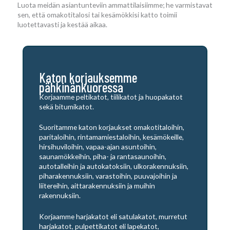
Luota meidän asiantunteviin ammattilaisiimme; he varmistavat
sen, että omakotitalosi tai kesämökkisi katto toimii
luotettavasti ja kestää aikaa.
Katon korjauksemme
pähkinänkuoressa
Korjaamme peltikatot, tiilikatot ja huopakatot
sekä bitumikatot.
Suoritamme katon korjaukset omakotitaloihin,
paritaloihin, rintamamiestaloihin, kesämökeille,
hirsihuviloihin, vapaa-ajan asuntoihin,
saunamökkeihin, piha- ja rantasaunoihin,
autotalleihin ja autokatoksiin, ulkorakennuksiin,
piharakennuksiin, varastoihin, puuvajoihin ja
liitereihin, aittarakennuksiin ja muihin
rakennuksiin.
Korjaamme harjakatot eli satulakatot, murretut
harjakatot, pulpettikatot eli lapekatot,