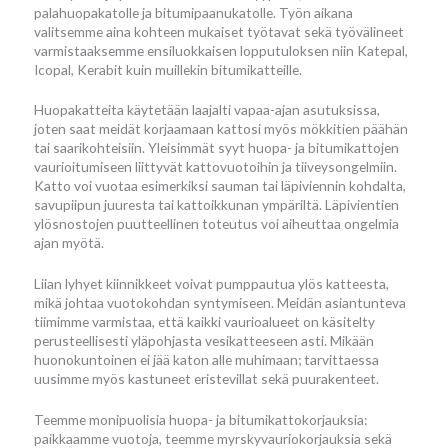
palahuopakatolle ja bitumipaanukatolle. Työn aikana
valitsemme aina kohteen mukaiset työtavat sekä työvälineet
varmistaaksemme ensiluokkaisen lopputuloksen niin Katepal,
Icopal, Kerabit kuin muillekin bitumikatteille.
Huopakatteita käytetään laajalti vapaa-ajan asutuksissa,
joten saat meidät korjaamaan kattosi myös mökkitien päähän
tai saarikohteisiin. Yleisimmät syyt huopa- ja bitumikattojen
vaurioitumiseen liittyvät kattovuotoihin ja tiiveysongelmiin.
Katto voi vuotaa esimerkiksi sauman tai läpiviennin kohdalta,
savupiipun juuresta tai kattoikkunan ympäriltä. Läpivientien
ylösnostojen puutteellinen toteutus voi aiheuttaa ongelmia
ajan myötä.
Liian lyhyet kiinnikkeet voivat pumppautua ylös katteesta,
mikä johtaa vuotokohdan syntymiseen. Meidän asiantunteva
tiimimme varmistaa, että kaikki vaurioalueet on käsitelty
perusteellisesti yläpohjasta vesikatteeseen asti. Mikään
huonokuntoinen ei jää katon alle muhimaan; tarvittaessa
uusimme myös kastuneet eristevillat sekä puurakenteet.
Teemme monipuolisia huopa- ja bitumikattokorjauksia:
paikkaamme vuotoja, teemme myrskyvauriokorjauksia sekä