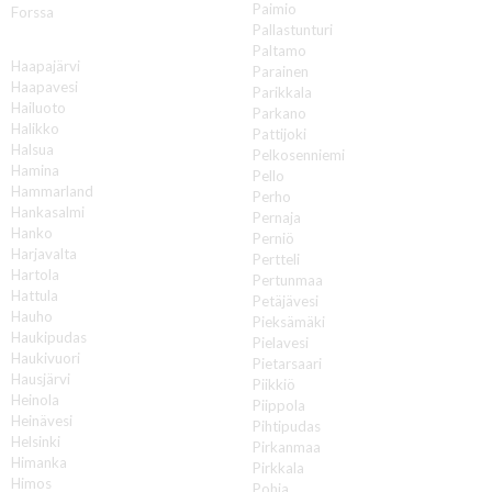
Paimio
Forssa
Pallastunturi
H
Paltamo
Haapajärvi
Parainen
Haapavesi
Parikkala
Hailuoto
Parkano
Halikko
Pattijoki
Halsua
Pelkosenniemi
Hamina
Pello
Hammarland
Perho
Hankasalmi
Pernaja
Hanko
Perniö
Harjavalta
Pertteli
Hartola
Pertunmaa
Hattula
Petäjävesi
Hauho
Pieksämäki
Haukipudas
Pielavesi
Haukivuori
Pietarsaari
Hausjärvi
Piikkiö
Heinola
Piippola
Heinävesi
Pihtipudas
Helsinki
Pirkanmaa
Himanka
Pirkkala
Himos
Pohja