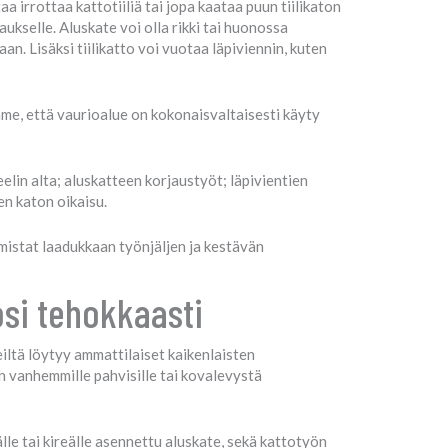
a irrottaa kattotiiliä tai jopa kaataa puun tiilikaton
ukselle. Aluskate voi olla rikki tai huonossa
n. Lisäksi tiilikatto voi vuotaa läpiviennin, kuten
mme, että vaurioalue on kokonaisvaltaisesti käyty
elin alta; aluskatteen korjaustyöt; läpivientien
en katon oikaisu.
istat laadukkaan työnjäljen ja kestävän
osi tehokkaasti
iltä löytyy ammattilaiset kaikenlaisten
n vanhemmille pahvisille tai kovalevystä
lle tai kireälle asennettu aluskate, sekä kattotyön