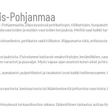
ois-Pohjanmaa
Pohjanmaalla, olipa kyseessä peltikattojen, tiilikattojen, huopakat
yvaurioiden ja muiden vaurioiden korjauksia. Meiltä saat kaikki tar
itumikatot, peltikatot sekä tiilikatot. Riippumatta siitä, millaisest
 korjauksista. Palvelumme kattavat omakotitalojen, kesämökkien, sau
en varastot ja puuvajat. Myös vapaa-ajan asunnot kuten aitat ja hir
t, aumakatot, pulpettikatot ja tasakatot ovat kaikki hallinnassamm
vauriosta, lumivauriosta tai ikääntymisestä johtuvista vaurioista. K
teydessä tai kausihuollon aikana. Säännöllinen tarkastus auttaa l