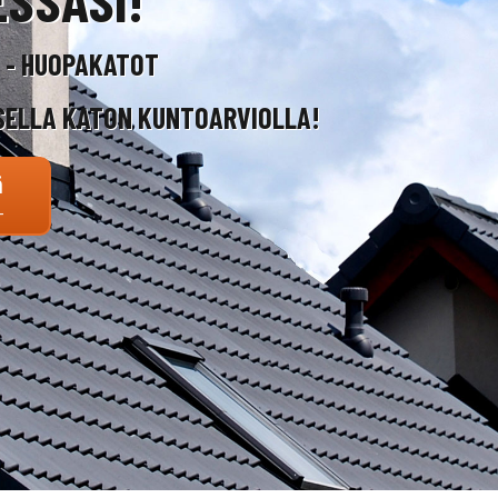
T - HUOPAKATOT
SELLA KATON KUNTOARVIOLLA!
ä