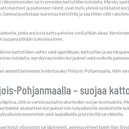
si rikkoontuneiden tai irronneiden kattotiilien kohdalta. Myrsky saatta
attotuotteet ja pudonneet rännit, ovat myös yleisiä syitä katon korja
Sammal puolestaan murentaa kattotiiliä ja saa tiilien välit rakoilemaa
loksella, jonka ansiosta katto palvelee vielä pitkän aikaa. Varmista
sen suojana pitkään tulevaisuuteen.
isten kattotiilien vaihto sekä lapetikkaan, kattosillan ja aurinkopane
ientien kohdalta; myrskyvaurioiden korjaukset sekä notkolle painune
den ammattilaistemme hoidettavaksi Pohjois-Pohjanmaalla. Näin varm
jois-Pohjanmaalla – suojaa katt
lläpitoa, sillä se varmistaa kattorakenteiden suojan kosteudelta. Me
ritamme aluskatteen korjaukset niin nykyaikaisille aluskatteille kui
ykyaikaisin menetelmin sekä laadukkailla ja kestävillä tarvikkeilla.
uoritetut ylösnostot tai läpiviennit, asennusvirheet kuten liian löysä