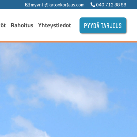
myynti@katonkorjaus.com
040 712 88 88
yöt
Rahoitus
Yhteystiedot
PYYDÄ TARJOUS