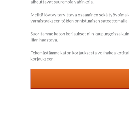
aiheuttavat suurempia vahinkoja.
Meiltä löytyy tarvittava osaaminen sekä työvoima k
varmistaakseen töiden onnistumisen sateettomalla 
Suoritamme katon korjaukset niin kaupungeissa kuin t
liian haastava.
Tekemästämme katon korjauksesta voi hakea kotital
korjaukseen.