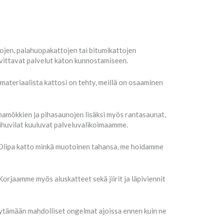
tojen, palahuopakattojen tai bitumikattojen
vittavat palvelut katon kunnostamiseen.
a materiaalista kattosi on tehty, meillä on osaaminen
namökkien ja pihasaunojen lisäksi myös rantasaunat,
sihuvilat kuuluvat palveluvalikoimaamme.
e. Olipa katto minkä muotoinen tahansa, me hoidamme
orjaamme myös aluskatteet sekä jiirit ja läpiviennit
öytämään mahdolliset ongelmat ajoissa ennen kuin ne