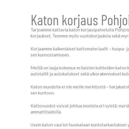
Katon korjaus Pohj
Tarjoamme kattavia katon korjauspalveluita Pohjois-
korjaukset. Teemme myös vuotokorjauksia sekä myrsk
Korjaamme kaikenlaiset kattomateriaalit – huopa- ja b
sen kunnostamiseen.
Meillä on laaja kokemus erilaisten kohteiden katon
autotallit ja autokatokset sekä ulkorakennukset kut
Katon muodolla ei ole meille merkitystä – harjakato
sen kuntoon.
Kattovuodot voivat johtua monista eri syistä: myrsky
ammattitaidolla.
Usein katon vauriot huomataan kuntotarkastuksen yh