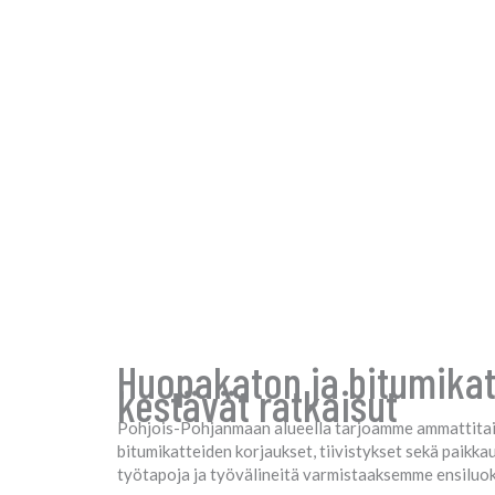
Huopakaton ja bitumikat
kestävät ratkaisut
Pohjois-Pohjanmaan alueella tarjoamme ammattitait
bitumikatteiden korjaukset, tiivistykset sekä paikk
työtapoja ja työvälineitä varmistaaksemme ensiluo