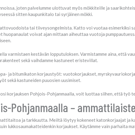
nnoissa, joten palvelumme ulottuvat myös mökkiteille ja saarikohte
yseessä sitten kaupunkitalo tai syrjäinen mökki.
attovuodoista tai tiiveysongelmista. Katto voi vuotaa esimerkiksi sa
hyet huopanaulat voivat ajan mittaan aiheuttaa vuotoja pumppautuess
iseen.
lla varmistaen kestävän lopputuloksen. Varmistamme aina, että vauri
rakenteet sekä vaihdamme kastuneet eristevillat.
- ja bitumikaton korjaustyöt: vuotokorjaukset, myrskyvauriokorjauk
työt sekä kastuneiden puuosien uusimiset.
osi korjauksen Pohjois-Pohjanmaalla, voit luottaa siihen, että työ 
ois-Pohjanmaalla – ammattilaist
titaitoa ja tarkkuutta. Meiltä löytyy kokeneet katonkorjaajat ja kat
den kuin lukkosaumakatteidenkin korjaukset. Käytämme vain parhaita m