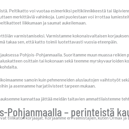
istä. Peltikatto voi vuotaa esimerkiksi peltikiinnikkeestä tai läpivie
euttaen merkittäviä vahinkoja. Lumi puolestaan voi irrottaa lumiesteit
peltikatteet liikkumaan ja saumat aukeilemaan.
äyttöiän varmistamiseksi. Varmistamme kokonaisvaltaisen korjauksen 
ämä takaa sen, että katto toimii luotettavasti vuosia eteenpäin.
orjauksessa Pohjois-Pohjanmaalla. Suoritamme muun muassa reikien 
aluskatteen osittain tai kokonaan sekä teemme myrskyvaurioiden korj
 kohdalta.
alikoimaamme samoin kuin pehmenneiden aluslautojen vaihtotyöt sekä
ihin ja asennamme harjatiivisteet tarpeen mukaan.
jauksemme kannattaa jättää meidän taitavien ammattilaistemme teht
is-Pohjanmaalla – perinteistä ka
t tiilikaton korjaajat. Korjaamme eri valmistajien, kuten Ormax ja B