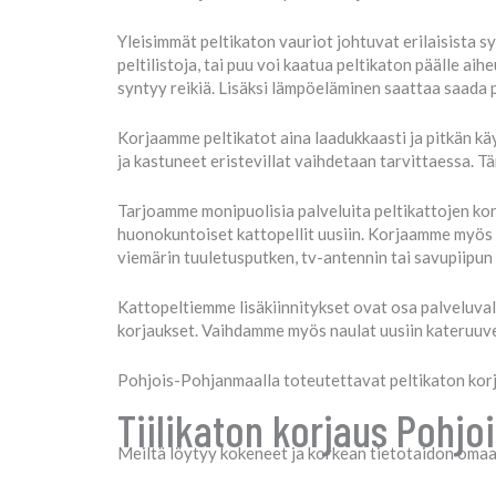
Yleisimmät peltikaton vauriot johtuvat erilaisista sy
peltilistoja, tai puu voi kaatua peltikaton päälle aih
syntyy reikiä. Lisäksi lämpöeläminen saattaa saada 
Korjaamme peltikatot aina laadukkaasti ja pitkän k
ja kastuneet eristevillat vaihdetaan tarvittaessa. T
Tarjoamme monipuolisia palveluita peltikattojen k
huonokuntoiset kattopellit uusiin. Korjaamme myös 
viemärin tuuletusputken, tv-antennin tai savupiipun
Kattopeltiemme lisäkiinnitykset ovat osa palveluv
korjaukset. Vaihdamme myös naulat uusiin kateruuve
Pohjois-Pohjanmaalla toteutettavat peltikaton kor
Tiilikaton korjaus Pohjo
Meiltä löytyy kokeneet ja korkean tietotaidon omaava