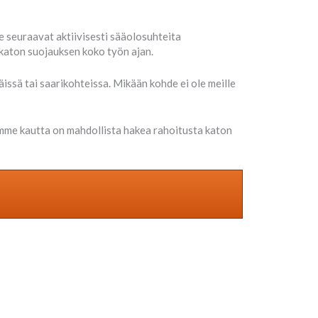
 seuraavat aktiivisesti sääolosuhteita
katon suojauksen koko työn ajan.
issä tai saarikohteissa. Mikään kohde ei ole meille
mme kautta on mahdollista hakea rahoitusta katon