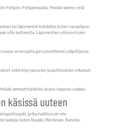
isiin Pohjois-Pohjanmaalla. Ymmärrämme, että
uman tai läpiviennin kohdalta, kuten savupiipun
aan ylös katteesta. Läpivientien ylösnostojen
oalue on korjattu perusteellisesti yläpohjasta
set sekä höyrypussien ja pullistumien oikaisut.
tehdään ammattitaidolla alusta loppuun saakka.
en käsissä uuteen
topeltisepät, jotka hallitsevat niin
ateriaaleja, kuten Ruukki, Weckman, Rannila,