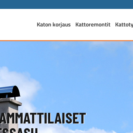
Katon korjaus
Kattoremontit
Kattot
AMMATTILAISET
SSASI!