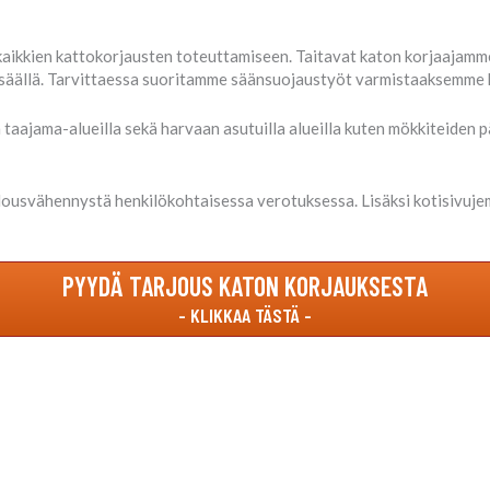
aikkien kattokorjausten toteuttamiseen. Taitavat katon korjaajamme
säällä. Tarvittaessa suoritamme säänsuojaustyöt varmistaaksemme 
aajama-alueilla sekä harvaan asutuilla alueilla kuten mökkiteiden pä
ousvähennystä henkilökohtaisessa verotuksessa. Lisäksi kotisivuje
PYYDÄ TARJOUS KATON KORJAUKSESTA