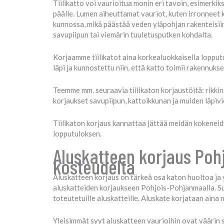
Tiilikatto voi vaurioitua monin eri tavoin, esimerkik
päälle. Lumen aiheuttamat vauriot, kuten irronneet k
kunnossa, mikä päästää veden yläpohjan rakenteisiin. 
savupiipun tai viemärin tuuletusputken kohdalta.
Korjaamme tiilikatot aina korkealuokkaisella lopputu
läpi ja kunnostettu niin, että katto toimii rakennuk
Teemme mm. seuraavia tiilikaton korjaustöitä: rikkinä
korjaukset savupiipun, kattoikkunan ja muiden läpiv
Tiilikaton korjaus kannattaa jättää meidän kokenei
lopputuloksen.
Aluskatteen korjaus Poh
kosteudelta
Aluskatteen korjaus on tärkeä osa katon huoltoa ja y
aluskatteiden korjaukseen Pohjois-Pohjanmaalla. Suo
toteutetuille aluskatteille. Aluskate korjataan aina n
Yleisimmät syyt aluskatteen vaurioihin ovat väärin s