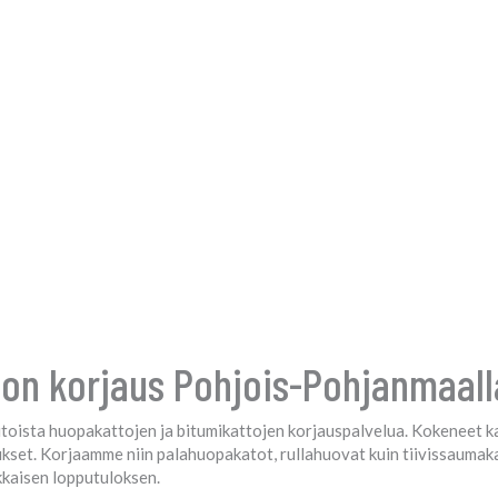
on korjaus Pohjois-Pohjanmaalla
oista huopakattojen ja bitumikattojen korjauspalvelua. Kokeneet ka
aukset. Korjaamme niin palahuopakatot, rullahuovat kuin tiivissauma
kkaisen lopputuloksen.