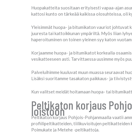
Huopakatteita suositaan erityisesti vapaa-ajan asu
kattosi kunto on tärkeää kaikissa olosuhteissa, oli k
Yleisimmät huopa- ja bitumikaton vauriot johtuvat k
juuresta tai kattoikkunan ympäriltä. Myös liian ly
haperoituminen on toinen yleinen syy katon vuotam
Korjaamme huopa- ja bitumikatot korkealla osaamise
vesikatteeseen asti. Tarvittaessa uusimme myös puu
Palveluihimme kuuluvat muun muassa seuraavat huopa
Lisäksi suoritamme tasakaton paikkaus- ja tiivistys
Kun valitset meidät hoitamaan huopa- tai bitumikatt
Peltikaton korjaus Pohj
loistoon
Peltikaton korjaus Pohjois-Pohjanmaalla vaatii ammat
profiilipeltikatteiden, tiilikuvioitujen peltikattei
Poimukate ja Metehe -peltikattoja.