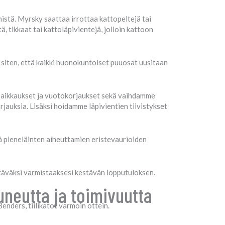
nnistä. Myrsky saattaa irrottaa kattopeltejä tai
ä, tikkaat tai kattoläpivientejä, jolloin kattoon
siten, että kaikki huonokuntoiset puuosat uusitaan
paikkaukset ja vuotokorjaukset sekä vaihdamme
auksia. Lisäksi hoidamme läpivientien tiivistykset
 pieneläinten aiheuttamien eristevaurioiden
äväksi varmistaaksesi kestävän lopputuloksen.
uneutta ja toimivuutta
enders, tiilikatot varmoin ottein.