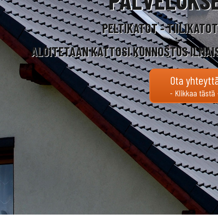
PELTIKATOT - TIILIKATO
ALOITETAAN KATTOSI KUNNOSTUS ILMAI
Ota yhteytt