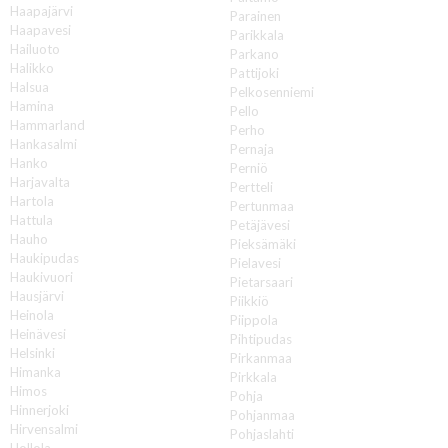
Haapajärvi
Parainen
Haapavesi
Parikkala
Hailuoto
Parkano
Halikko
Pattijoki
Halsua
Pelkosenniemi
Hamina
Pello
Hammarland
Perho
Hankasalmi
Pernaja
Hanko
Perniö
Harjavalta
Pertteli
Hartola
Pertunmaa
Hattula
Petäjävesi
Hauho
Pieksämäki
Haukipudas
Pielavesi
Haukivuori
Pietarsaari
Hausjärvi
Piikkiö
Heinola
Piippola
Heinävesi
Pihtipudas
Helsinki
Pirkanmaa
Himanka
Pirkkala
Himos
Pohja
Hinnerjoki
Pohjanmaa
Hirvensalmi
Pohjaslahti
Hollola