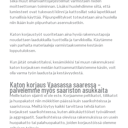
sekä muut ilmanvaihtojärjestelmät varmistaen niiden
moitteettoman toiminnan. Lisäksi huolehdimme siitä, että
lumiesteet ovat tukevasti kiinni ja kattosillat sekä lapetikkaat
turvallisia käyttää. Piipunpellitykset toteutetaan aina huolella
niin ikään kuin piipunhatun asennuksetkin.
Katon korjaustyöt suoritetaan aina hyviä rakennustapoja
noudattaen laadukkailla tuotteilla ja tarvikkeilla. Käytämme
vain parhaita materiaaleja varmistaaksemme kestävän
lopputuloksen.
Kun jätät omakotitalosi, kesämökkisi tai muun rakennuksesi
katon korjauksen meidän kattoammattilaistemme käsiin, voit
olla varma työn laadusta ja kestävyydestä.
Katon korjaus Vaasassa saaressa –
palvelemme myös saariston asukkaita
Meille katon sijainti ei ole este. Korjaamme peltikatot, tiilikatot
ja huopakatot niin mökkitien päässä kuin saarikohteissa ja
saaristossa. Meiltä löytyy kaikki tarvittava tehdä katon
korjaukset saarikohteessa, kuten akkukäyttöiset työvälineet
ja aggregaatit. Saarikohteissa olevissa rakennuksissa on usein
huopakatto tai palahuopakatto, joiden korjaustöissä olemme
erityisen taitavia.