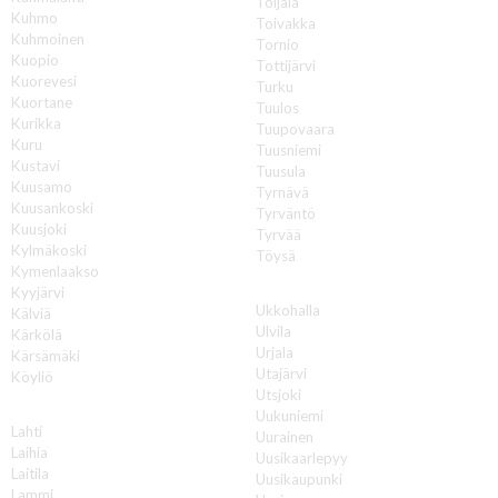
Toijala
Kuhmo
Toivakka
Kuhmoinen
Tornio
Kuopio
Tottijärvi
Kuorevesi
Turku
Kuortane
Tuulos
Kurikka
Tuupovaara
Kuru
Tuusniemi
Kustavi
Tuusula
Kuusamo
Tyrnävä
Kuusankoski
Tyrväntö
Kuusjoki
Tyrvää
Kylmäkoski
Töysä
Kymenlaakso
U
Kyyjärvi
Ukkohalla
Kälviä
Ulvila
Kärkölä
Urjala
Kärsämäki
Utajärvi
Köyliö
Utsjoki
L
Uukuniemi
Lahti
Uurainen
Laihia
Uusikaarlepyy
Laitila
Uusikaupunki
Lammi