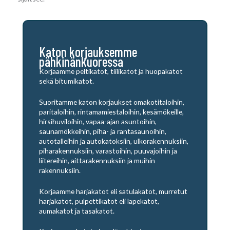
Katon korjauksemme
pähkinänkuoressa
Korjaamme peltikatot, tiilikatot ja huopakatot
sekä bitumikatot.
Suoritamme katon korjaukset omakotitaloihin,
paritaloihin, rintamamiestaloihin, kesämökeille,
hirsihuviloihin, vapaa-ajan asuntoihin,
saunamökkeihin, piha- ja rantasaunoihin,
autotalleihin ja autokatoksiin, ulkorakennuksiin,
piharakennuksiin, varastoihin, puuvajoihin ja
liitereihin, aittarakennuksiin ja muihin
rakennuksiin.
Korjaamme harjakatot eli satulakatot, murretut
harjakatot, pulpettikatot eli lapekatot,
aumakatot ja tasakatot.