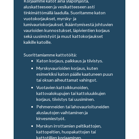
Korjaamme katot aina yläpohjasta,
aluskatteeseen ja vesikatteeseen asti
tinkimättömällä laadulla. Suoritamme katon
vuotokorjaukset, myrsky- ja
lumivauriokorjaukset, ikääntymisestä johtuvien
vaurioiden kunnostukset, läpivientien korjaus
sekä uusimistyöt ja muut kattokorjaukset
kaikille katoille.
Suorittamiamme kattotöitä:
Katon korjaus, paikkaus ja tiivistys.
Myrskyvaurioiden korjaus, kuten
esimerkiksi katon päälle kaatuneen puun
tai oksan aiheuttamat vahingot.
Vuotavien kattoikkunoiden,
kattovalokupujen tai kattoluukkujen
korjaus, tiivistys tai uusiminen.
Pehmenneiden tai lahovaurioituneiden
aluslautojen vaihtaminen ja
kirvesmiestyöt.
Myrskyn irrottamien peltikattojen,
kattopeltien, huopakattojen tai
kattotiilien korjaaminen.