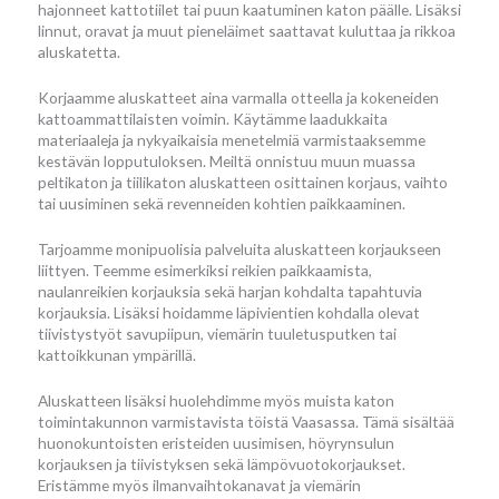
hajonneet kattotiilet tai puun kaatuminen katon päälle. Lisäksi
linnut, oravat ja muut pieneläimet saattavat kuluttaa ja rikkoa
aluskatetta.
Korjaamme aluskatteet aina varmalla otteella ja kokeneiden
kattoammattilaisten voimin. Käytämme laadukkaita
materiaaleja ja nykyaikaisia menetelmiä varmistaaksemme
kestävän lopputuloksen. Meiltä onnistuu muun muassa
peltikaton ja tiilikaton aluskatteen osittainen korjaus, vaihto
tai uusiminen sekä revenneiden kohtien paikkaaminen.
Tarjoamme monipuolisia palveluita aluskatteen korjaukseen
liittyen. Teemme esimerkiksi reikien paikkaamista,
naulanreikien korjauksia sekä harjan kohdalta tapahtuvia
korjauksia. Lisäksi hoidamme läpivientien kohdalla olevat
tiivistystyöt savupiipun, viemärin tuuletusputken tai
kattoikkunan ympärillä.
Aluskatteen lisäksi huolehdimme myös muista katon
toimintakunnon varmistavista töistä Vaasassa. Tämä sisältää
huonokuntoisten eristeiden uusimisen, höyrynsulun
korjauksen ja tiivistyksen sekä lämpövuotokorjaukset.
Eristämme myös ilmanvaihtokanavat ja viemärin