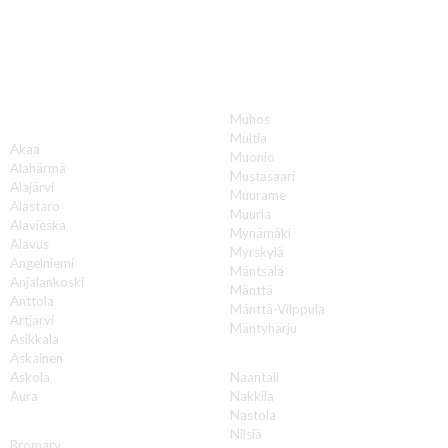
Katon korjauksia luotettavasti koko Suomen
alueella!
Muhos
A
Multia
Akaa
Muonio
Alahärmä
Mustasaari
Alajärvi
Muurame
Alastaro
Muurla
Alavieska
Mynämäki
Alavus
Myrskylä
Angelniemi
Mäntsälä
Anjalankoski
Mänttä
Anttola
Mänttä-Vilppula
Artjärvi
Mäntyharju
Asikkala
N
Askainen
Askola
Naantali
Aura
Nakkila
Nastola
B
Nilsiä
Bromarv