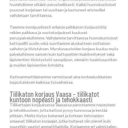
huolehdimme siitäkin perusteellisesti. Kaikki huonokuntoiset
puuosat korjataan tai uusitaan ja kastuneet eristevillat
vaihdetaan tarvittaessa.
Teemme monipuolisesti erilaisia peltikaton korjaustöitä:
reikien paikkaus ja vuotokorjaukset kuuluvat
peruspalveluihimme. Vaihdamme tarvittaessa huonokuntoiset
kattopellit uusiin sekä suoritamme aluskatteen osittaisen
vaihdon ja tiivistyksen. Myrskyvaurioiden korjaus kuuluu myös
palveluihimme samoin kuin kattopeltien lisäkiinnitykset sekä
läpivientien tiivistystyöt savupiipun, viemärin tuuletusputken
ja muiden läpivientien kohdalta.
Kattoammattilaisemme varmistavat aina korkealuokkaisen
lopputuloksen kaikissa työvaiheissa.
Tiilikaton korjaus Vaasa – tiilikatot
kuntoon nopeasti ja tehokkaasti
Tiilikattojen korjauksessa Vaasassa panostamme nopeuteen
ja tehokkuuteen, jotta kattosi pysyy kunnossa ja kestää
pitkään. Meiltä löytyy kokeneet ja korkean tietotaidon
omaavat tiilikaton korjaajat, jotka hoitavat niin pienet kuin
suuretkin vauriot ammattitaidolla. Korjaamme eri valmistajien,