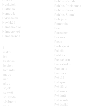
Pohjois-Karjala
Honkajoki
Pohjois-Pohjanmaa
Huittinen
Pohjois-Savo
Humppila
Pohjois-Suomi
Hyrynsalmi
Polvijärvi
Hyvinkää
Pomarkku
Hämeenkoski
Pori
Hämeenkyrö
Pornainen
Hämeenlinna
Porvoo
Posio
I
Pudasjärvi
Ii
Pukkila
Iisalmi
Pulkkila
Iitti
Punkaharju
Ikaalinen
Punkalaidun
Ilmajoki
Puolanka
Ilomantsi
Puumala
Imatra
Pyhtää
Inari
Pyhäjoki
Inkoo
Pyhäjärvi
Isojoki
Pyhämaa
Isokyrö
Pyhäntä
Iso-syöte
Pyhäranta
Itä-Suomi
Pyhäselkä
Ivalo