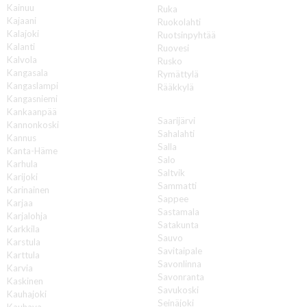
Kainuu
Ruka
Kajaani
Ruokolahti
Kalajoki
Ruotsinpyhtää
Kalanti
Ruovesi
Kalvola
Rusko
Kangasala
Rymättylä
Kangaslampi
Rääkkylä
Kangasniemi
S
Kankaanpää
Saarijärvi
Kannonkoski
Sahalahti
Kannus
Salla
Kanta-Häme
Salo
Karhula
Saltvik
Karijoki
Sammatti
Karinainen
Sappee
Karjaa
Sastamala
Karjalohja
Satakunta
Karkkila
Sauvo
Karstula
Savitaipale
Karttula
Savonlinna
Karvia
Savonranta
Kaskinen
Savukoski
Kauhajoki
Seinäjoki
Kauhava