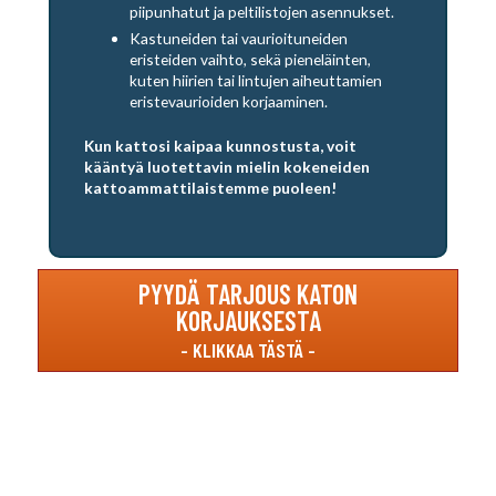
piipunhatut ja peltilistojen asennukset.
Kastuneiden tai vaurioituneiden
eristeiden vaihto, sekä pieneläinten,
kuten hiirien tai lintujen aiheuttamien
eristevaurioiden korjaaminen.
Kun kattosi kaipaa kunnostusta, voit
kääntyä luotettavin mielin kokeneiden
kattoammattilaistemme puoleen!
PYYDÄ TARJOUS KATON
KORJAUKSESTA