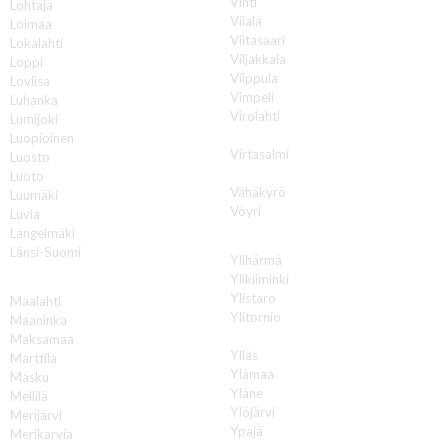
Vihti
Lohtaja
Viiala
Loimaa
Viitasaari
Lokalahti
Viljakkala
Loppi
Vilppula
Loviisa
Vimpeli
Luhanka
Virolahti
Lumijoki
Virrat
Luopioinen
Virtasalmi
Luosto
Vuokatti
Luoto
Vähäkyrö
Luumäki
Vöyri
Luvia
Längelmäki
Y
Länsi-Suomi
Ylihärmä
Ylikiiminki
M
Ylistaro
Maalahti
Ylitornio
Maaninka
Ylivieska
Maksamaa
Ylläs
Marttila
Ylämaa
Masku
Yläne
Mellilä
Ylöjärvi
Merijärvi
Ypäjä
Merikarvia