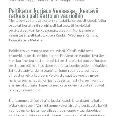
Peltikaton korjaus Vaasassa – kestävä
ratkaisu peltikattojen vaurioihin
Meiltä löytyy taitavat katon korjaajat ja kattopeltisepät, jotka
osaavat korjata niin profiilipeltikatteet, tiilikuvioidut
peltikatteet kuin lukkosaumakatteetkin. Korjaamme eri
valmistajien peltikatot, kuten Ruukki, Weckman, Rannila,
Poimukate ja Metehe.
Peltikatto voi vuotaa useista syistä. Yleisiä syitä ovat
esimerkiksi peltikiinnikkeiden tai läpivientien vuodot. Myrsky
saattaa irrottaa kattopeltejä tai peltilistoja, tai puu voi kaatua
peltikaton päälle aiheuttaen vaurioita. Lumiesteiden, tikkaiden
tai kattoläpivientien irtoaminen lumen painosta voi myös
aiheuttaa reikiä kattoon. Peltikatto saattaa vuotaa myös
harjalta, jos harjapelti on jäänyt asentamatta tai on irronnut
ajan myötä. Lisäksi hapertuneet kateruuvien tiivisteet voivat
olla syynä vuotoihin.
Korjaamme peltikatot aina laadukkaasti ja tähtäämme katon
pitkäikäisyyteen. Varmistamme kokonaisvaltaisesti, että kaikki
vauriot on korjattu huolellisesti. Jos vaurio yltää yläpohjaan
asti, kuten usein käy vuoto-ongelmissa ja aluskatevaurioissa,