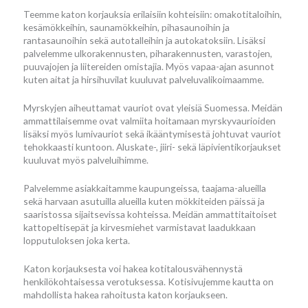
Teemme katon korjauksia erilaisiin kohteisiin: omakotitaloihin,
kesämökkeihin, saunamökkeihin, pihasaunoihin ja
rantasaunoihin sekä autotalleihin ja autokatoksiin. Lisäksi
palvelemme ulkorakennusten, piharakennusten, varastojen,
puuvajojen ja liitereiden omistajia. Myös vapaa-ajan asunnot
kuten aitat ja hirsihuvilat kuuluvat palveluvalikoimaamme.
Myrskyjen aiheuttamat vauriot ovat yleisiä Suomessa. Meidän
ammattilaisemme ovat valmiita hoitamaan myrskyvaurioiden
lisäksi myös lumivauriot sekä ikääntymisestä johtuvat vauriot
tehokkaasti kuntoon. Aluskate-, jiiri- sekä läpivientikorjaukset
kuuluvat myös palveluihimme.
Palvelemme asiakkaitamme kaupungeissa, taajama-alueilla
sekä harvaan asutuilla alueilla kuten mökkiteiden päissä ja
saaristossa sijaitsevissa kohteissa. Meidän ammattitaitoiset
kattopeltisepät ja kirvesmiehet varmistavat laadukkaan
lopputuloksen joka kerta.
Katon korjauksesta voi hakea kotitalousvähennystä
henkilökohtaisessa verotuksessa. Kotisivujemme kautta on
mahdollista hakea rahoitusta katon korjaukseen.