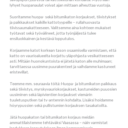
lyhyet huopanaulat voivat ajan mittaan aiheuttaa vuotoja.
Suoritamme huopa- sekä bitumikaton korjaukset, tiivistykset
ja paikkaukset kaikille kattotyypeille – rullahuovasta
tiivissaumakatteeseen. Valitsemme aina kohteen mukaiset
työtavat sekä työvälineet, jotta työnjäljestä tulee
ensiluokkainen ja kestävä lopputulos.
Korjaamme katot korkean tason osaamisella varmistaen, että
katto on vaurioalueelta korjattu yläpohjasta vesikatteeseen
asti. Mitään huonokuntoista ei jätetä katon alle muhimaan;
tarvittaessa uusimme puurakenteet ja vaihdamme kastuneet
eristevillat.
Teemme mm. seuraavia töitä: Huopa- ja bitumikaton paikkaus
sekä tiivistys, myrskyvauriokorjaukset, kastuneiden puuosien
uusiminen sekä läpivientien korjaukset viemärin
tuuletusputken tai tv-antennin kohdalta. Lisäksi hoidamme
höyrypussien sekä pullistumien korjauksen tasakatoilta.
Jätä huopakaton tai bitumikaton korjaus meidän
ammattilaistemme tehtäväksi Vaasassa – näin varmistat
laadukkaan lopputuloksen ilman kompromisseja.