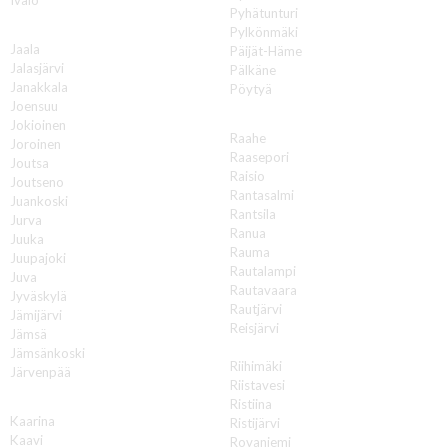
Pyhätunturi
J
Pylkönmäki
Jaala
Päijät-Häme
Jalasjärvi
Pälkäne
Janakkala
Pöytyä
Joensuu
R
Jokioinen
Raahe
Joroinen
Raasepori
Joutsa
Raisio
Joutseno
Rantasalmi
Juankoski
Rantsila
Jurva
Ranua
Juuka
Rauma
Juupajoki
Rautalampi
Juva
Rautavaara
Jyväskylä
Rautjärvi
Jämijärvi
Reisjärvi
Jämsä
Renko
Jämsänkoski
Riihimäki
Järvenpää
Riistavesi
K
Ristiina
Kaarina
Ristijärvi
Kaavi
Rovaniemi