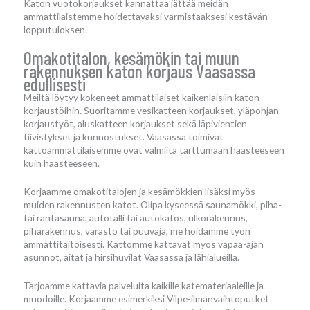
Katon vuotokorjaukset kannattaa jättää meidän
ammattilaistemme hoidettavaksi varmistaaksesi kestävän
lopputuloksen.
Omakotitalon, kesämökin tai muun
rakennuksen katon korjaus Vaasassa
edullisesti
Meiltä löytyy kokeneet ammattilaiset kaikenlaisiin katon
korjaustöihin. Suoritamme vesikatteen korjaukset, yläpohjan
korjaustyöt, aluskatteen korjaukset sekä läpivientien
tiivistykset ja kunnostukset. Vaasassa toimivat
kattoammattilaisemme ovat valmiita tarttumaan haasteeseen
kuin haasteeseen.
Korjaamme omakotitalojen ja kesämökkien lisäksi myös
muiden rakennusten katot. Olipa kyseessä saunamökki, piha-
tai rantasauna, autotalli tai autokatos, ulkorakennus,
piharakennus, varasto tai puuvaja, me hoidamme työn
ammattitaitoisesti. Kattomme kattavat myös vapaa-ajan
asunnot, aitat ja hirsihuvilat Vaasassa ja lähialueilla.
Tarjoamme kattavia palveluita kaikille katemateriaaleille ja -
muodoille. Korjaamme esimerkiksi Vilpe-ilmanvaihtoputket