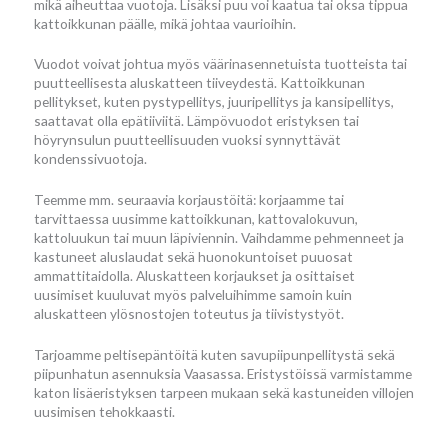
mikä aiheuttaa vuotoja. Lisäksi puu voi kaatua tai oksa tippua
kattoikkunan päälle, mikä johtaa vaurioihin.
Vuodot voivat johtua myös väärinasennetuista tuotteista tai
puutteellisesta aluskatteen tiiveydestä. Kattoikkunan
pellitykset, kuten pystypellitys, juuripellitys ja kansipellitys,
saattavat olla epätiiviitä. Lämpövuodot eristyksen tai
höyrynsulun puutteellisuuden vuoksi synnyttävät
kondenssivuotoja.
Teemme mm. seuraavia korjaustöitä: korjaamme tai
tarvittaessa uusimme kattoikkunan, kattovalokuvun,
kattoluukun tai muun läpiviennin. Vaihdamme pehmenneet ja
kastuneet aluslaudat sekä huonokuntoiset puuosat
ammattitaidolla. Aluskatteen korjaukset ja osittaiset
uusimiset kuuluvat myös palveluihimme samoin kuin
aluskatteen ylösnostojen toteutus ja tiivistystyöt.
Tarjoamme peltisepäntöitä kuten savupiipunpellitystä sekä
piipunhatun asennuksia Vaasassa. Eristystöissä varmistamme
katon lisäeristyksen tarpeen mukaan sekä kastuneiden villojen
uusimisen tehokkaasti.