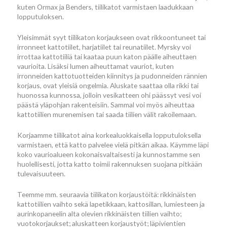
kuten Ormax ja Benders, tiilikatot varmistaen laadukkaan
lopputuloksen.
Yleisimmät syyt tiilikaton korjaukseen ovat rikkoontuneet tai
irronneet kattotiilet, harjatiilet tai reunatiilet. Myrsky voi
irrottaa kattotiiliä tai kaataa puun katon päälle aiheuttaen
vaurioita. Lisäksi lumen aiheuttamat vauriot, kuten
irronneiden kattotuotteiden kiinnitys ja pudonneiden rännien
korjaus, ovat yleisiä ongelmia. Aluskate saattaa olla rikki tai
huonossa kunnossa, jolloin vesikatteen ohi päässyt vesi voi
päästä yläpohjan rakenteisiin. Sammal voi myös aiheuttaa
kattotiilien murenemisen tai saada tiilien välit rakoilemaan.
Korjaamme tiilikatot aina korkealuokkaisella lopputuloksella
varmistaen, että katto palvelee vielä pitkän aikaa. Käymme läpi
koko vaurioalueen kokonaisvaltaisesti ja kunnostamme sen
huolellisesti, jotta katto toimii rakennuksen suojana pitkään
tulevaisuuteen.
Teemme mm. seuraavia tiilikaton korjaustöitä: rikkinäisten
kattotiilien vaihto sekä lapetikkaan, kattosillan, lumiesteen ja
aurinkopaneelin alta olevien rikkinäisten tiilien vaihto;
vuotokorjaukset; aluskatteen korjaustyöt; läpivientien