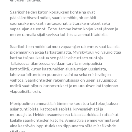
Saarikohteiden katon korjauksen kohteina ovat
pääsääntöisesti mökit, saaristomökit, hirsimökit,
saunarakennukset, rantasaunat, aittarakennukset sekä
vapaa-ajan asunnot. Toteutamme katon korjaukset järven ja
meren rannalla sijaitsevissa kohteissa ammattitaidolla.
Saarikohteen mökki tai muu vapaa-ajan rakennus saattaa olla
pidemmänkin aikaa tarkastamatta. Myrskytuuli voi vaurioittaa
kattoa tai puu kaatua sen päälle aiheuttaen vuotoja.
Tällaisessa tilanteessa voidaan tarvita monipuolisia
kattotöitä, kuten kastuneiden aluslautojen uusimista,
lahovaurioituneiden puuosien vaihtoa sekä eristevillojen
vaihtoa. Saarikohteiden rakennuksissa on usein savupiippu;
meiltä saat piipun kunnostukset ja muuraukset kattopinnan
yläpuolisilta osin.
Monipuolinen ammattilaistiimimme koostuu kattokorjauksen
asiantuntijoista, kattopeltisepistä, kirvesmiehistä ja
muuraajista. Heidän osaamisensa takaa laadukkaat ratkaisut
kaikille saarikohteiden katoille. Ammattilaisemme varmistavat
aina kestävän lopputuloksen riippumatta siitä missä kohde
sijaitsee.