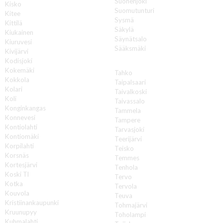
Suonenjoki
Kisko
Suomutunturi
Kitee
Sysmä
Kittilä
Säkylä
Kiukainen
Säynätsalo
Kiuruvesi
Sääksmäki
Kivijärvi
Kodisjoki
T
Kokemäki
Tahko
Kokkola
Taipalsaari
Kolari
Taivalkoski
Koli
Taivassalo
Konginkangas
Tammela
Konnevesi
Tampere
Kontiolahti
Tarvasjoki
Kontiomäki
Teerijärvi
Korpilahti
Teisko
Korsnäs
Temmes
Kortesjärvi
Tenhola
Koski Tl
Tervo
Kotka
Tervola
Kouvola
Teuva
Kristiinankaupunki
Tohmajärvi
Kruunupyy
Toholampi
Kuhmalahti