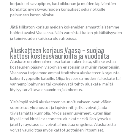
korjaukset savupiipun, kattoikkunan ja muiden läpivientien
kohdalta; myrskyvaurioiden korjaukset sekä notkolle
painuneen katon oikaisu.
Jätä tiilikaton korjaus meidän kokeneiden ammattilaistemme
hoidettavaksi Vaasassa. Näin varmistat katon pitkäikäisyyden
ja toimivuuden kaikissa olosuhteissa.
Aluskatteen korjaus Vaasa – suojaa
kattosi kosteusvaurioilta ja vuodoilta
Aluskate on olennainen osa katon rakenteita, sillä se estää
kosteuden pääsyn yläpohjan eristeisiin ja muihin rakenteisiin.
Vaasassa tarjoamme ammattitaitoista aluskatteen korjausta
kaikentyyppisille katoille. Olipa kyseessä moderni aluskate tai
vanhempi pahvinen tai kovalevystä tehty aluskate, meiltä
löytyy tarvittava osaaminen ja kokemus.
Yleisimpiä syitä aluskatteen vaurioitumiseen ovat väärin
suoritetut ylösnostot ja läpiviennit, jotka voivat jäädä
tiivistämättä kunnolla. Myös asennusvirheet, kuten liian
löysälle tai kireälle asennettu aluskate sekä liian lyhyeksi
jätetty räystäsosa, voivat aiheuttaa ongelmia. Aluskatetta
voivat vaurioittaa myös kattotuotteiden irtoamiset,