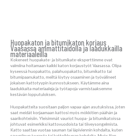
Huopakaton ja bitumikaton korjaus
Vaasassa ammattitaidolla ja laadukkailla
materiaaleilla
Kokeneet huopakate- ja bitumikate-eksperttimme ovat
valmiina hoitamaan kaikki katon korjaustyöt Vaasassa. Olipa
kyseessä huopakatto, palahuopakatto, bitumikatto tai
bitumipaanukatto, meiltä löytyy osaaminen ja työvälineet
jokaisen kattotyypin kunnostukseen. Käytämme aina
laadukkaita materiaaleja ja työtapoja varmistaaksemme
kestävän lopputuloksen.
Huopakatteita suositaan paljon vapaa-ajan asutuksissa, joten
saat meidät korjaamaan kattosi myös mökkitien päähän ja
saarikohteisiin. Yleisimmät vauriot huopa- ja bitumikatoissa
johtuvat esimerkiksi kattovuodoista tai tiiveysongelmista.
Katto saattaa vuotaa sauman tai läpiviennin kohdalta, kuten
savupiipun juuresta tai kattoikkunan kohdalta. Myös liian