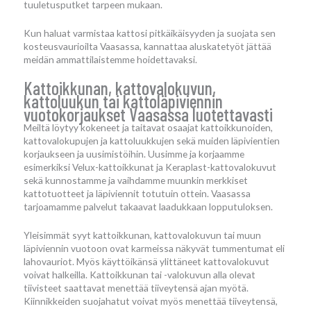
tuuletusputket tarpeen mukaan.
Kun haluat varmistaa kattosi pitkäikäisyyden ja suojata sen
kosteusvaurioilta Vaasassa, kannattaa aluskatetyöt jättää
meidän ammattilaistemme hoidettavaksi.
Kattoikkunan, kattovalokuvun,
kattoluukun tai kattoläpiviennin
vuotokorjaukset Vaasassa luotettavasti
Meiltä löytyy kokeneet ja taitavat osaajat kattoikkunoiden,
kattovalokupujen ja kattoluukkujen sekä muiden läpivientien
korjaukseen ja uusimistöihin. Uusimme ja korjaamme
esimerkiksi Velux-kattoikkunat ja Keraplast-kattovalokuvut
sekä kunnostamme ja vaihdamme muunkin merkkiset
kattotuotteet ja läpiviennit totutuin ottein. Vaasassa
tarjoamamme palvelut takaavat laadukkaan lopputuloksen.
Yleisimmät syyt kattoikkunan, kattovalokuvun tai muun
läpiviennin vuotoon ovat karmeissa näkyvät tummentumat eli
lahovauriot. Myös käyttöikänsä ylittäneet kattovalokuvut
voivat halkeilla. Kattoikkunan tai -valokuvun alla olevat
tiivisteet saattavat menettää tiiveytensä ajan myötä.
Kiinnikkeiden suojahatut voivat myös menettää tiiveytensä,