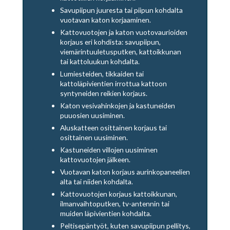
Savupiipun juuresta tai piipun kohdalta
vuotavan katon korjaaminen.
Kattovuotojen ja katon vuotovaurioiden
korjaus eri kohdista: savupiipun,
viemärintuuletusputken, kattoikkunan
tai kattoluukun kohdalta.
Lumiesteiden, tikkaiden tai
kattoläpivientien irrottua kattoon
syntyneiden reikien korjaus.
Katon vesivahinkojen ja kastuneiden
puuosien uusiminen.
Aluskatteen osittainen korjaus tai
osittainen uusiminen.
Kastuneiden villojen uusiminen
kattovuotojen jälkeen.
Vuotavan katon korjaus aurinkopaneelien
alta tai niiden kohdalta.
Kattovuotojen korjaus kattoikkunan,
ilmanvaihtoputken, tv-antennin tai
muiden läpivientien kohdalta.
Peltisepäntyöt, kuten savupiipun pellitys,