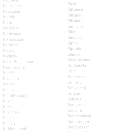
Sievi
Kauniainen
Siikainen
Kaustinen
Siikajoki
Keitele
Siikalatva
Kemi
Siilinjärvi
Kemijärvi
Simo
Keminmaa
Simpele
Kemiönsaari
Sipoo
Kempele
Sippola
Kerava
Siuntio
Kerimäki
Snappertuna
Keski-Pohjanmaa
Sodankylä
Keski-Suomi
Soini
Kestilä
Somerniemi
Kesälahti
Somero
Keuruu
Sonkajärvi
Kihniö
Sotkamo
Kiihtelysvaara
Sulkava
Kiikala
Sumiainen
Kiikka
Suolahti
Kiikoinen
Suomenniemi
Kiiminki
Suomusjärvi
Kinnula
Suomussalmi
Kirkkonummi