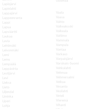
Uusimaa
Lapinjärvi
V
Lapinlahti
Vaala
Lappajärvi
Vaasa
Lappeenranta
Vahto
Lappi
Valkeakoski
Lapua
Valkeala
Lapväärtti
Valtimo
Laukaa
Vammala
Lavia
Vampula
Lehtimäki
Vantaa
Leivonmäki
Varkaus
Lemi
Varpaisjärvi
Lemu
Varsinais-Suomi
Lempäälä
Vehkalahti
Leppävirta
Vehmaa
Lestijärvi
Vehmersalmi
Levi
Velkua
Lieksa
Vesanto
Lieto
Vesilahti
Liljendal
Veteli
Liminka
Vieremä
Liperi
Vihanti
Lohja