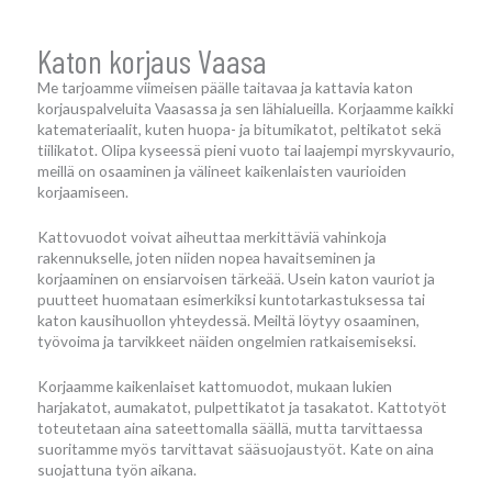
Katon korjaus Vaasa
Me tarjoamme viimeisen päälle taitavaa ja kattavia katon
korjauspalveluita Vaasassa ja sen lähialueilla. Korjaamme kaikki
katemateriaalit, kuten huopa- ja bitumikatot, peltikatot sekä
tiilikatot. Olipa kyseessä pieni vuoto tai laajempi myrskyvaurio,
meillä on osaaminen ja välineet kaikenlaisten vaurioiden
korjaamiseen.
Kattovuodot voivat aiheuttaa merkittäviä vahinkoja
rakennukselle, joten niiden nopea havaitseminen ja
korjaaminen on ensiarvoisen tärkeää. Usein katon vauriot ja
puutteet huomataan esimerkiksi kuntotarkastuksessa tai
katon kausihuollon yhteydessä. Meiltä löytyy osaaminen,
työvoima ja tarvikkeet näiden ongelmien ratkaisemiseksi.
Korjaamme kaikenlaiset kattomuodot, mukaan lukien
harjakatot, aumakatot, pulpettikatot ja tasakatot. Kattotyöt
toteutetaan aina sateettomalla säällä, mutta tarvittaessa
suoritamme myös tarvittavat sääsuojaustyöt. Kate on aina
suojattuna työn aikana.