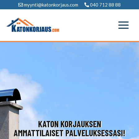
Siirry
myynti@katonkorjaus.com
040 712 88 88
sisältöön
KATON KORJAUKSEN
AMMATTILAISET PALVELUKSESSASI!