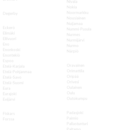
Nivala
Nokia
D
Noormarkku
Degerby
Nousiainen
E
Nuijamaa
Eckerö
Nummi-Pusula
Elimäki
Nurmes
Ellivuori
Nurmijärvi
Eno
Nurmo
Enonkoski
Närpiö
Enontekiö
O
Espoo
Oravainen
Etelä-Karjala
Orimattila
Etelä-Pohjanmaa
Oripää
Etelä-Savo
Orivesi
Etelä-Suomi
Oulainen
Eura
Oulu
Eurajoki
Outokumpu
Evijärvi
P
F
Padasjoki
Fiskars
Paimio
Forssa
Pallastunturi
H
Paltamo