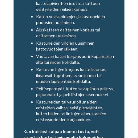
kattoläpivientien irrottua kattoon
syntyneiden reikien korjaus.
Katon vesivahinkojen ja kastuneiden
puuosien uusiminen.
Aluskatteen osittainen korjaus tai
osittainen uusiminen.
Kastuneiden villojen uusiminen
kattovuotojen jälkeen.
Vuotavan katon korjaus aurinkopaneelien
alta tai niiden kohdalta.
Kattovuotojen korjaus kattoikkunan,
ilmanvaihtoputken, tv-antennin tai
muiden läpivientien kohdalta.
Peltisepäntyöt, kuten savupiipun pellitys,
piipunhatut ja peltilistojen asennukset.
Kastuneiden tai vaurioituneiden
eristeiden vaihto, sekä pieneläinten,
kuten hiirien tai lintujen aiheuttamien
eristevaurioiden korjaaminen.
Kun kattosi kaipaa kunnostusta, voit
kääntyä luotettavin mielin kokeneiden