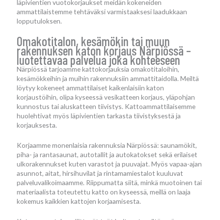
läpivientien vuotokorjaukset meidän kokeneiden
ammattilaistemme tehtäväksi varmistaaksesi laadukkaan
lopputuloksen.
Omakotitalon, kesämökin tai muun
rakennuksen katon korjaus Närpiössä –
luotettavaa palvelua joka kohteeseen
Närpiössä tarjoamme kattokorjauksia omakotitaloihin,
kesämökkeihin ja muihin rakennuksiin ammattitaidolla. Meiltä
löytyy kokeneet ammattilaiset kaikenlaisiin katon
korjaustöihin, olipa kyseessä vesikatteen korjaus, yläpohjan
kunnostus tai aluskatteen tiivistys. Kattoammattilaisemme
huolehtivat myös läpivientien tarkasta tiivistyksestä ja
korjauksesta.
Korjaamme monenlaisia rakennuksia Närpiössä: saunamökit,
piha- ja rantasaunat, autotallit ja autokatokset sekä erilaiset
ulkorakennukset kuten varastot ja puuvajat. Myös vapaa-ajan
asunnot, aitat, hirsihuvilat ja rintamamiestalot kuuluvat
palveluvalikoimaamme. Riippumatta siitä, minkä muotoinen tai
materiaalista toteutettu katto on kyseessä, meillä on laaja
kokemus kaikkien kattojen korjaamisesta.