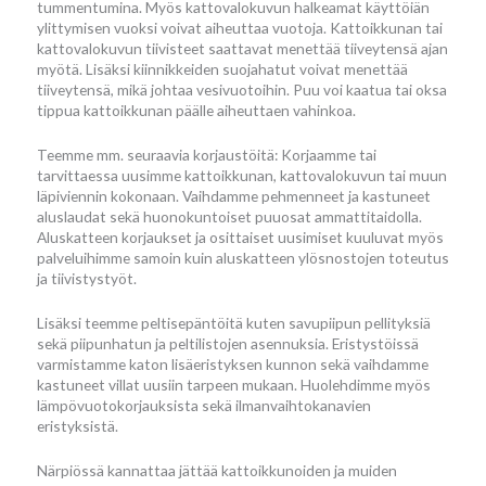
tummentumina. Myös kattovalokuvun halkeamat käyttöiän
ylittymisen vuoksi voivat aiheuttaa vuotoja. Kattoikkunan tai
kattovalokuvun tiivisteet saattavat menettää tiiveytensä ajan
myötä. Lisäksi kiinnikkeiden suojahatut voivat menettää
tiiveytensä, mikä johtaa vesivuotoihin. Puu voi kaatua tai oksa
tippua kattoikkunan päälle aiheuttaen vahinkoa.
Teemme mm. seuraavia korjaustöitä: Korjaamme tai
tarvittaessa uusimme kattoikkunan, kattovalokuvun tai muun
läpiviennin kokonaan. Vaihdamme pehmenneet ja kastuneet
aluslaudat sekä huonokuntoiset puuosat ammattitaidolla.
Aluskatteen korjaukset ja osittaiset uusimiset kuuluvat myös
palveluihimme samoin kuin aluskatteen ylösnostojen toteutus
ja tiivistystyöt.
Lisäksi teemme peltisepäntöitä kuten savupiipun pellityksiä
sekä piipunhatun ja peltilistojen asennuksia. Eristystöissä
varmistamme katon lisäeristyksen kunnon sekä vaihdamme
kastuneet villat uusiin tarpeen mukaan. Huolehdimme myös
lämpövuotokorjauksista sekä ilmanvaihtokanavien
eristyksistä.
Närpiössä kannattaa jättää kattoikkunoiden ja muiden