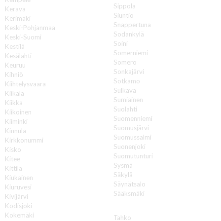
Sippola
Kerava
Siuntio
Kerimäki
Snappertuna
Keski-Pohjanmaa
Sodankylä
Keski-Suomi
Soini
Kestilä
Somerniemi
Kesälahti
Somero
Keuruu
Sonkajärvi
Kihniö
Sotkamo
Kiihtelysvaara
Sulkava
Kiikala
Sumiainen
Kiikka
Suolahti
Kiikoinen
Suomenniemi
Kiiminki
Suomusjärvi
Kinnula
Suomussalmi
Kirkkonummi
Suonenjoki
Kisko
Suomutunturi
Kitee
Sysmä
Kittilä
Säkylä
Kiukainen
Säynätsalo
Kiuruvesi
Sääksmäki
Kivijärvi
Kodisjoki
T
Kokemäki
Tahko