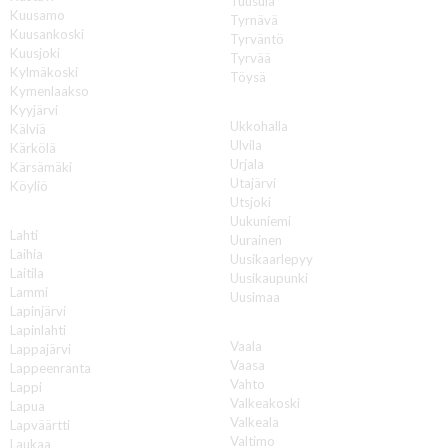
Tuusula
Kuusamo
Tyrnävä
Kuusankoski
Tyrväntö
Kuusjoki
Tyrvää
Kylmäkoski
Töysä
Kymenlaakso
U
Kyyjärvi
Ukkohalla
Kälviä
Ulvila
Kärkölä
Urjala
Kärsämäki
Utajärvi
Köyliö
Utsjoki
L
Uukuniemi
Lahti
Uurainen
Laihia
Uusikaarlepyy
Laitila
Uusikaupunki
Lammi
Uusimaa
Lapinjärvi
V
Lapinlahti
Vaala
Lappajärvi
Vaasa
Lappeenranta
Vahto
Lappi
Valkeakoski
Lapua
Valkeala
Lapväärtti
Valtimo
Laukaa