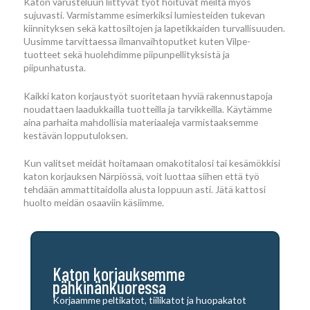
Katon varusteluun liittyvät työt hoituvat meiltä myös
sujuvasti. Varmistamme esimerkiksi lumiesteiden tukevan
kiinnityksen sekä kattosiltojen ja lapetikkaiden turvallisuuden.
Uusimme tarvittaessa ilmanvaihtoputket kuten Vilpe-
tuotteet sekä huolehdimme piipunpellityksistä ja
piipunhatusta.
Kaikki katon korjaustyöt suoritetaan hyviä rakennustapoja
noudattaen laadukkailla tuotteilla ja tarvikkeilla. Käytämme
aina parhaita mahdollisia materiaaleja varmistaaksemme
kestävän lopputuloksen.
Kun valitset meidät hoitamaan omakotitalosi tai kesämökkisi
katon korjauksen Närpiössä, voit luottaa siihen että työ
tehdään ammattitaidolla alusta loppuun asti. Jätä kattosi
huolto meidän osaaviin käsiimme.
Katon korjauksemme
pähkinänkuoressa
Korjaamme peltikatot, tiilikatot ja huopakatot