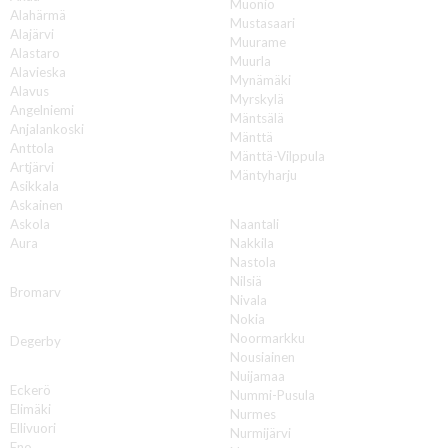
Muonio
Alahärmä
Mustasaari
Alajärvi
Muurame
Alastaro
Muurla
Alavieska
Mynämäki
Alavus
Myrskylä
Angelniemi
Mäntsälä
Anjalankoski
Mänttä
Anttola
Mänttä-Vilppula
Artjärvi
Mäntyharju
Asikkala
N
Askainen
Askola
Naantali
Aura
Nakkila
Nastola
B
Nilsiä
Bromarv
Nivala
Nokia
D
Noormarkku
Degerby
Nousiainen
E
Nuijamaa
Eckerö
Nummi-Pusula
Elimäki
Nurmes
Ellivuori
Nurmijärvi
Eno