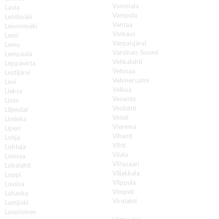
Vammala
Lavia
Vampula
Lehtimäki
Vantaa
Leivonmäki
Varkaus
Lemi
Varpaisjärvi
Lemu
Varsinais-Suomi
Lempäälä
Vehkalahti
Leppävirta
Vehmaa
Lestijärvi
Vehmersalmi
Levi
Velkua
Lieksa
Vesanto
Lieto
Vesilahti
Liljendal
Veteli
Liminka
Vieremä
Liperi
Vihanti
Lohja
Vihti
Lohtaja
Viiala
Loimaa
Viitasaari
Lokalahti
Viljakkala
Loppi
Vilppula
Loviisa
Vimpeli
Luhanka
Virolahti
Lumijoki
Virrat
Luopioinen