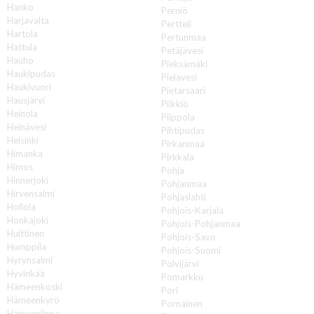
Hanko
Perniö
Harjavalta
Pertteli
Hartola
Pertunmaa
Hattula
Petäjävesi
Hauho
Pieksämäki
Haukipudas
Pielavesi
Haukivuori
Pietarsaari
Hausjärvi
Piikkiö
Heinola
Piippola
Heinävesi
Pihtipudas
Helsinki
Pirkanmaa
Himanka
Pirkkala
Himos
Pohja
Hinnerjoki
Pohjanmaa
Hirvensalmi
Pohjaslahti
Hollola
Pohjois-Karjala
Honkajoki
Pohjois-Pohjanmaa
Huittinen
Pohjois-Savo
Humppila
Pohjois-Suomi
Hyrynsalmi
Polvijärvi
Hyvinkää
Pomarkku
Hämeenkoski
Pori
Hämeenkyrö
Pornainen
Hämeenlinna