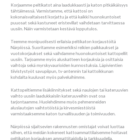
Korjaamme peltikatot aina laadukkaasti ja katon pitkäikäisyys
tähtäimessä. Varmistamme, että kattosi on
kokonaisvaltaisesti korjattu ja että kaikki huonokuntoiset
puuosat sekä kastuneet eristevillat vaihdetaan tarvittaessa
uusiin. Näin varmistetaan kestävä lopputulos.
Teemme monipuolisesti erilaisia peltikaton korjaustöitä
Närpiössä. Suoritamme esimerkiksi reikien paikkaukset ja
vuotokorjaukset sekä vaihdamme huonokuntoiset kattopellit
uusiin. Tarjoamme myös aluskatteen korjauksia ja osittaisia
vaihtoja sekä myrskyvaurioiden kunnostuksia. Läpivientien
tiivistystyöt savupiipun, tv-antennin tai kattoikkunan
kohdalta kuuluvat myös palveluihimme.
Kattopeltiemme lisäkiinnitykset sekä naulojen tai kateruuvien
vaihto uusiin laadukkaisiin kateruuveihin ovat osa
tarjontaamme. Huolehdimme myös pehmenneiden
aluslautojen vaihtotöistä ja kirvesmiestöistä
varmistaaksemme katon turvallisuuden ja toimivuuden.
Närpiössä sijaitsevien rakennusten omistajat voivat luottaa
siihen, että meidän kokeneet kattoammattilaisemme hoitavat
peltikaton korjauksen ammattitaidolla ja tarkkuudella.