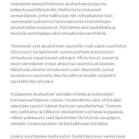
tarjoamme ammattitaitoista aluskatteen korjausta
kaikentyyppisille katoille. Meiltä löytyy kokeneet
ammattilaiset, jotka hallitsevat niin nykyaikaisten kuin
vanhempien pahvisista tai kovalevystä toteutettujen
aluskatteiden korjaukset. Käytämme aina laadukkaita ja
kestäviä materiaaleja sekä nykyaikaisia menetelmiä.
Yleisimmät syyt aluskatteen vaurioihin ovat väärin suoritetut
ylösnostot tai läpiviennit, asennusvirheet ja kattotyön
yhteydessä tapahtuneet vahingot. Myös linnut, oravat ja
muut pieneläimet voivat aiheuttaa vaurioita aluskateen.
Närpiössä olemme törmänneet usein tilanteisiin, joissa
aluskate on asennettu liian löysälle tai kireälle tai jätetty
räystäiltä liian lyhyeksi.
Korjaamme aluskatteet varmalla otteella ja kokeneiden
kattoammattilaisten voimin. Huolehdimme siitä, että kaikki
yläpohjan vauriot tulevat kuntoon samalla kertaa. Teemme
mm. peltikaton ja tiilikaton aluskatteen osittaisia korjauksia,
reikien paikkausta sekä läpivientien tiivistyksiä savupiipun,
viemärin tuuletusputken tai kattoikkunan kohdalta.
Lisäksi suoritamme muita katon toimintakunnon varmistavia