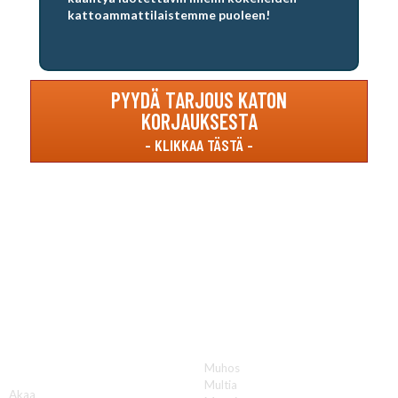
kattoammattilaistemme puoleen!
PYYDÄ TARJOUS KATON
KORJAUKSESTA
Katon korjauksia luotettavasti koko Suomen
alueella!
Muhos
A
Multia
Akaa