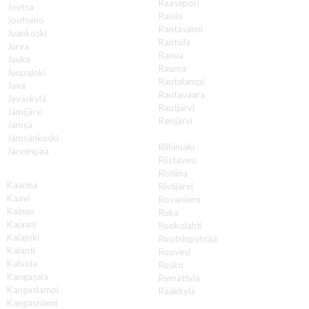
Raasepori
Joutsa
Raisio
Joutseno
Rantasalmi
Juankoski
Rantsila
Jurva
Ranua
Juuka
Rauma
Juupajoki
Rautalampi
Juva
Rautavaara
Jyväskylä
Rautjärvi
Jämijärvi
Reisjärvi
Jämsä
Renko
Jämsänkoski
Riihimäki
Järvenpää
Riistavesi
K
Ristiina
Kaarina
Ristijärvi
Kaavi
Rovaniemi
Kainuu
Ruka
Kajaani
Ruokolahti
Kalajoki
Ruotsinpyhtää
Kalanti
Ruovesi
Kalvola
Rusko
Kangasala
Rymättylä
Kangaslampi
Rääkkylä
Kangasniemi