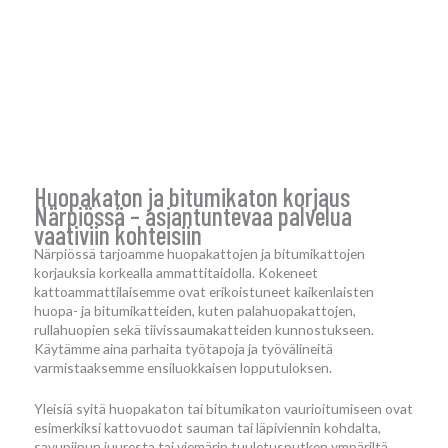
Huopakaton ja bitumikaton korjaus
Närpiössä – asiantuntevaa palvelua
vaativiin kohteisiin
Närpiössä tarjoamme huopakattojen ja bitumikattojen
korjauksia korkealla ammattitaidolla. Kokeneet
kattoammattilaisemme ovat erikoistuneet kaikenlaisten
huopa- ja bitumikatteiden, kuten palahuopakattojen,
rullahuopien sekä tiivissaumakatteiden kunnostukseen.
Käytämme aina parhaita työtapoja ja työvälineitä
varmistaaksemme ensiluokkaisen lopputuloksen.
Yleisiä syitä huopakaton tai bitumikaton vaurioitumiseen ovat
esimerkiksi kattovuodot sauman tai läpiviennin kohdalta,
savupiipun juuresta tai viemärin tuuletusputken ympäriltä.