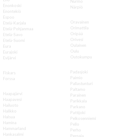
Nurmo
Enonkoski
Närpiö
Enontekiö
O
Espoo
Oravainen
Etelä-Karjala
Orimattila
Etelä-Pohjanmaa
Oripää
Etelä-Savo
Orivesi
Etelä-Suomi
Oulainen
Eura
Oulu
Eurajoki
Outokumpu
Evijärvi
P
F
Padasjoki
Fiskars
Paimio
Forssa
Pallastunturi
H
Paltamo
Haapajärvi
Parainen
Haapavesi
Parikkala
Hailuoto
Parkano
Halikko
Pattijoki
Halsua
Pelkosenniemi
Hamina
Pello
Hammarland
Perho
Hankasalmi
Pernaja