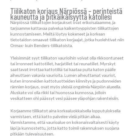
Tiilikaton korjaus Närpiössä – perinteistä
kauneutta ja pitkäikäisyyttä katollesi
Närpiössä tiilikattojen korjaukset ovat erikoisalaamme, ja
tarjoamme kattavaa palvelua kaikentyyppisten tiilikattojen
kunnostamiseen. Meiltä löytyy kokeneet ja korkean
tietotaidon omaavat tiilikaton korjaajat, jotka huolehtivat niin
Ormax- kuin Benders-tiilikatoista.
Yleisimmät syyt tiilikaton vaurioihin voivat olla rikkoontuneet
tai irronneet kattotiilet, harjatiilet tai reunatiilet. Myrskyt
saattavat irrottaa kattotiiliä tai kaataa puita katon päälle
aiheuttaen vakavia vaurioita. Lumen aiheuttamat vauriot,
kuten irronneiden kattotuotteiden kiinnitys ja pudonneiden
rännien korjaus, ovat myös yleisiä ongelmia Närpiön alueella.
Aluskate voi olla rikki tai huonossa kunnossa, jolloin
vesikatteen ohi päässyt vesi pääsee yläpohjan rakenteisiin.
Korjaamme tiilikatot aina korkealuokkaisella lopputuloksella
varmistaen, että katto palvelee vielä pitkän aikaa.
Varmistamme, että vaurioalue on kokonaisvaltaisesti käyty
läpi ja kunnostettu, jotta katto toimii rakennuksen suojana
pitkään tulevaisuuteen.