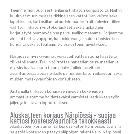
Teemme monipuolisesti erilaisia tiilikaton korjaustöitä. Näihin
kuuluvat muun muassa rikkinäisten kattotiilien vaihto sekä
lapetikkaan, kattosillan tai aurinkopaneelin alta olevien tiilien
vaihto. Tiilikaton vuotokorjaukset sekä aluskatteen
korjaustyöt ovat myös osa palveluvalikoimaamme. Korjaamme
aluskatteet savupiipun, kattoikkunan ja muiden läpivientien
kohdalta sekä toteutamme ylösnostojen tiivistykset.
Närpiössä myrskyvauriot voivat aiheuttaa suuria haasteita
tiilikatoillemme. Tuuli voi irrottaa harjatiilen tai reunatiilen ja
myrsky kaataa puun talon päälle. Tällöin tarvitaan
asiantuntevaa apua notkolle painuneen katon oikaisuun sekä
muiden myrskyvaurioiden korjaukseen.
Jättämällä tiilikaton korjauksen meidän kokeneiden
ammattilaistemme hoidettavaksi varmistat laadukkaan työn
jäljen ja kestävän lopputuloksen.
Aluskatteen korjaus Närpiössä – suojaa
kattosi kosteusvaurioilta tehokkaasti
Aluskatteen korjaus on tärkeä osa katon kunnossapitoa, sillä
se estää kosteuden pääsyn yläpohjan rakenteisiin. Närpiössä