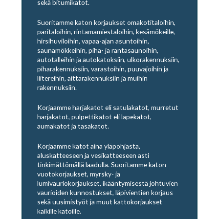
sekä bitumikatot.
Suoritamme katon korjaukset omakotitaloihin,
paritaloihin, rintamamiestaloihin, kesämökeille,
hirsihuviloihin, vapaa-ajan asuntoihin,
saunamökkeihin, piha- ja rantasaunoihin,
autotalleihin ja autokatoksiin, ulkorakennuksiin,
piharakennuksiin, varastoihin, puuvajoihin ja
liitereihin, aittarakennuksiin ja muihin
rakennuksiin.
Korjaamme harjakatot eli satulakatot, murretut
harjakatot, pulpettikatot eli lapekatot,
aumakatot ja tasakatot.
Korjaamme katot aina yläpohjasta,
aluskatteeseen ja vesikatteeseen asti
tinkimättömällä laadulla. Suoritamme katon
vuotokorjaukset, myrsky- ja
lumivauriokorjaukset, ikääntymisestä johtuvien
vaurioiden kunnostukset, läpivientien korjaus
sekä uusimistyöt ja muut kattokorjaukset
kaikille katoille.