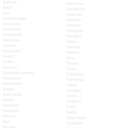
Kokkola
Taipalsaari
Kolari
Taivalkoski
Koli
Taivassalo
Konginkangas
Tammela
Konnevesi
Tampere
Kontiolahti
Tarvasjoki
Kontiomäki
Teerijärvi
Korpilahti
Teisko
Korsnäs
Temmes
Kortesjärvi
Tenhola
Koski Tl
Tervo
Kotka
Tervola
Kouvola
Teuva
Kristiinankaupunki
Tohmajärvi
Kruunupyy
Toholampi
Kuhmalahti
Toijala
Kuhmo
Toivakka
Kuhmoinen
Tornio
Kuopio
Tottijärvi
Kuorevesi
Turku
Kuortane
Tuulos
Kurikka
Tuupovaara
Kuru
Tuusniemi
Kustavi