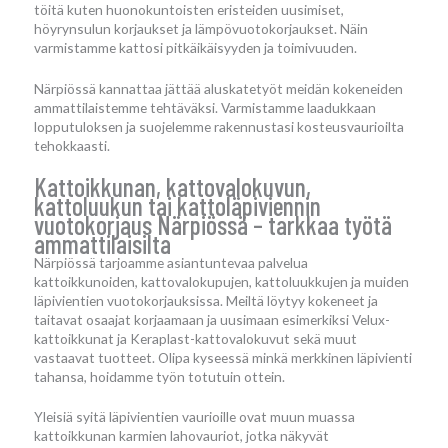
töitä kuten huonokuntoisten eristeiden uusimiset,
höyrynsulun korjaukset ja lämpövuotokorjaukset. Näin
varmistamme kattosi pitkäikäisyyden ja toimivuuden.
Närpiössä kannattaa jättää aluskatetyöt meidän kokeneiden
ammattilaistemme tehtäväksi. Varmistamme laadukkaan
lopputuloksen ja suojelemme rakennustasi kosteusvaurioilta
tehokkaasti.
Kattoikkunan, kattovalokuvun,
kattoluukun tai kattoläpiviennin
vuotokorjaus Närpiössä – tarkkaa työtä
ammattilaisilta
Närpiössä tarjoamme asiantuntevaa palvelua
kattoikkunoiden, kattovalokupujen, kattoluukkujen ja muiden
läpivientien vuotokorjauksissa. Meiltä löytyy kokeneet ja
taitavat osaajat korjaamaan ja uusimaan esimerkiksi Velux-
kattoikkunat ja Keraplast-kattovalokuvut sekä muut
vastaavat tuotteet. Olipa kyseessä minkä merkkinen läpivienti
tahansa, hoidamme työn totutuin ottein.
Yleisiä syitä läpivientien vaurioille ovat muun muassa
kattoikkunan karmien lahovauriot, jotka näkyvät