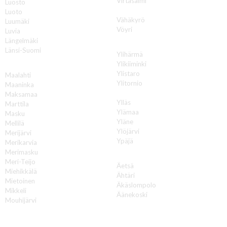
Virtasalmi
Luosto
Vuokatti
Luoto
Vähäkyrö
Luumäki
Vöyri
Luvia
Längelmäki
Y
Länsi-Suomi
Ylihärmä
Ylikiiminki
M
Ylistaro
Maalahti
Ylitornio
Maaninka
Ylivieska
Maksamaa
Ylläs
Marttila
Ylämaa
Masku
Yläne
Mellilä
Ylöjärvi
Merijärvi
Ypäjä
Merikarvia
Merimasku
Ä
Meri-Teijo
Äetsä
Miehikkälä
Ähtäri
Mietoinen
Äkäslompolo
Mikkeli
Äänekoski
Mouhijärvi