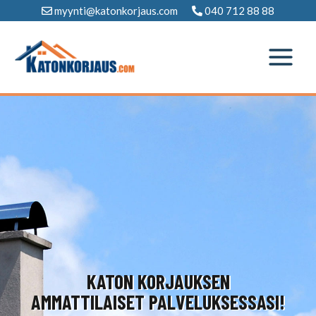
Siirry
myynti@katonkorjaus.com
040 712 88 88
sisältöön
KATON KORJAUKSEN
AMMATTILAISET PALVELUKSESSASI!