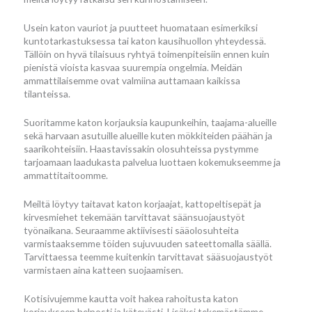
Usein katon vauriot ja puutteet huomataan esimerkiksi
kuntotarkastuksessa tai katon kausihuollon yhteydessä.
Tällöin on hyvä tilaisuus ryhtyä toimenpiteisiin ennen kuin
pienistä vioista kasvaa suurempia ongelmia. Meidän
ammattilaisemme ovat valmiina auttamaan kaikissa
tilanteissa.
Suoritamme katon korjauksia kaupunkeihin, taajama-alueille
sekä harvaan asutuille alueille kuten mökkiteiden päähän ja
saarikohteisiin. Haastavissakin olosuhteissa pystymme
tarjoamaan laadukasta palvelua luottaen kokemukseemme ja
ammattitaitoomme.
Meiltä löytyy taitavat katon korjaajat, kattopeltisepät ja
kirvesmiehet tekemään tarvittavat säänsuojaustyöt
työnaikana. Seuraamme aktiivisesti sääolosuhteita
varmistaaksemme töiden sujuvuuden sateettomalla säällä.
Tarvittaessa teemme kuitenkin tarvittavat sääsuojaustyöt
varmistaen aina katteen suojaamisen.
Kotisivujemme kautta voit hakea rahoitusta katon
korjaukseen helposti ja kätevästi. Lisäksi tekemästämme