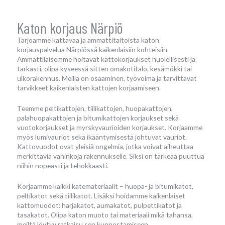
Katon korjaus Närpiö
Tarjoamme kattavaa ja ammattitaitoista katon
korjauspalvelua Närpiössä kaikenlaisiin kohteisiin.
Ammattilaisemme hoitavat kattokorjaukset huolellisesti ja
tarkasti, olipa kyseessä sitten omakotitalo, kesämökki tai
ulkorakennus. Meillä on osaaminen, työvoima ja tarvittavat
tarvikkeet kaikenlaisten kattojen korjaamiseen.
Teemme peltikattojen, tiilikattojen, huopakattojen,
palahuopakattojen ja bitumikattojen korjaukset sekä
vuotokorjaukset ja myrskyvaurioiden korjaukset. Korjaamme
myös lumivauriot sekä ikääntymisestä johtuvat vauriot.
Kattovuodot ovat yleisiä ongelmia, jotka voivat aiheuttaa
merkittäviä vahinkoja rakennukselle. Siksi on tärkeää puuttua
niihin nopeasti ja tehokkaasti.
Korjaamme kaikki katemateriaalit – huopa- ja bitumikatot,
peltikatot sekä tiilikatot. Lisäksi hoidamme kaikenlaiset
kattomuodot: harjakatot, aumakatot, pulpettikatot ja
tasakatot. Olipa katon muoto tai materiaali mikä tahansa,
meiltä löytyy ratkaisu sen kunnostamiseen.