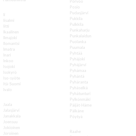
Porvoo
Posio
I
Pudasjärvi
Ii
Pukkila
Iisalmi
Pulkkila
Iitti
Punkaharju
Ikaalinen
Punkalaidun
Ilmajoki
Puolanka
Ilomantsi
Puumala
Imatra
Pyhtää
Inari
Pyhäjoki
Inkoo
Pyhäjärvi
Isojoki
Pyhämaa
Isokyrö
Pyhäntä
Iso-syöte
Pyhäranta
Itä-Suomi
Pyhäselkä
Ivalo
Pyhätunturi
J
Pylkönmäki
Jaala
Päijät-Häme
Jalasjärvi
Pälkäne
Janakkala
Pöytyä
Joensuu
R
Jokioinen
Raahe
Joroinen