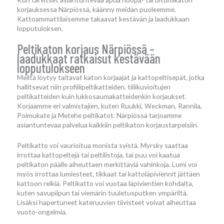
korjauksessa Närpiössä, käänny meidän puoleemme.
Kattoammattilaisemme takaavat kestävän ja laadukkaan
lopputuloksen.
Peltikaton korjaus Närpiössä –
laadukkaat ratkaisut kestävään
lopputulokseen
Meiltä löytyy taitavat katon korjaajat ja kattopeltisepät, jotka
hallitsevat niin profiilipeltikatteiden, tiilikuvioitujen
peltikatteiden kuin lukkosaumakatteidenkin korjaukset.
Korjaamme eri valmistajien, kuten Ruukki, Weckman, Rannila,
Poimukate ja Metehe peltikatot. Närpiössä tarjoamme
asiantuntevaa palvelua kaikkiin peltikaton korjaustarpeisiin.
Peltikatto voi vaurioitua monista syistä. Myrsky saattaa
irrottaa kattopeltejä tai peltilistoja, tai puu voi kaatua
peltikaton päälle aiheuttaen merkittäviä vahinkoja. Lumi voi
myös irrottaa lumiesteet, tikkaat tai kattoläpiviennit jättäen
kattoon reikiä. Peltikatto voi vuotaa läpivientien kohdalta,
kuten savupiipun tai viemärin tuuletusputken ympäriltä.
Lisäksi hapertuneet kateruuvien tiivisteet voivat aiheuttaa
vuoto-ongelmia.