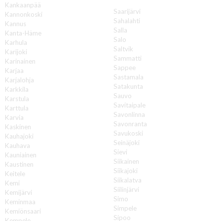
S
Kankaanpää
Saarijärvi
Kannonkoski
Sahalahti
Kannus
Salla
Kanta-Häme
Salo
Karhula
Saltvik
Karijoki
Sammatti
Karinainen
Sappee
Karjaa
Sastamala
Karjalohja
Satakunta
Karkkila
Sauvo
Karstula
Savitaipale
Karttula
Savonlinna
Karvia
Savonranta
Kaskinen
Savukoski
Kauhajoki
Seinäjoki
Kauhava
Sievi
Kauniainen
Siikainen
Kaustinen
Siikajoki
Keitele
Siikalatva
Kemi
Siilinjärvi
Kemijärvi
Simo
Keminmaa
Simpele
Kemiönsaari
Sipoo
Kempele