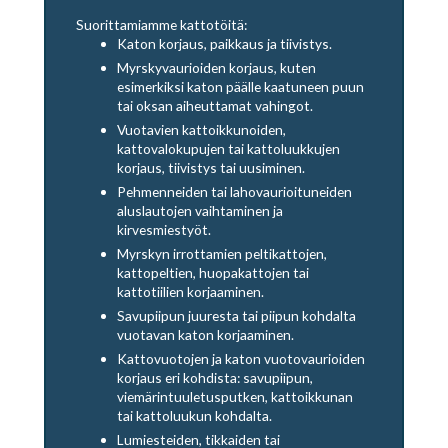
Suorittamiamme kattotöitä:
Katon korjaus, paikkaus ja tiivistys.
Myrskyvaurioiden korjaus, kuten
esimerkiksi katon päälle kaatuneen puun
tai oksan aiheuttamat vahingot.
Vuotavien kattoikkunoiden,
kattovalokupujen tai kattoluukkujen
korjaus, tiivistys tai uusiminen.
Pehmenneiden tai lahovaurioituneiden
aluslautojen vaihtaminen ja
kirvesmiestyöt.
Myrskyn irrottamien peltikattojen,
kattopeltien, huopakattojen tai
kattotiilien korjaaminen.
Savupiipun juuresta tai piipun kohdalta
vuotavan katon korjaaminen.
Kattovuotojen ja katon vuotovaurioiden
korjaus eri kohdista: savupiipun,
viemärintuuletusputken, kattoikkunan
tai kattoluukun kohdalta.
Lumiesteiden, tikkaiden tai