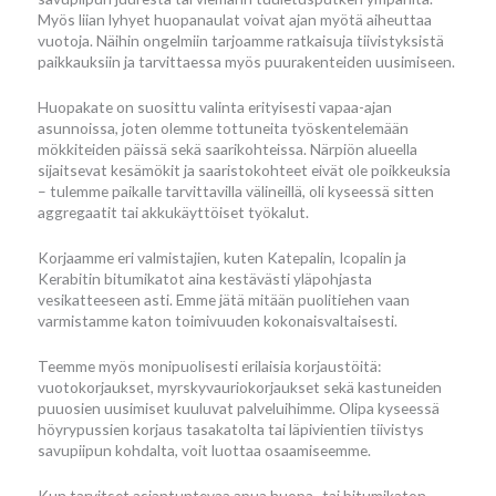
Myös liian lyhyet huopanaulat voivat ajan myötä aiheuttaa
vuotoja. Näihin ongelmiin tarjoamme ratkaisuja tiivistyksistä
paikkauksiin ja tarvittaessa myös puurakenteiden uusimiseen.
Huopakate on suosittu valinta erityisesti vapaa-ajan
asunnoissa, joten olemme tottuneita työskentelemään
mökkiteiden päissä sekä saarikohteissa. Närpiön alueella
sijaitsevat kesämökit ja saaristokohteet eivät ole poikkeuksia
– tulemme paikalle tarvittavilla välineillä, oli kyseessä sitten
aggregaatit tai akkukäyttöiset työkalut.
Korjaamme eri valmistajien, kuten Katepalin, Icopalin ja
Kerabitin bitumikatot aina kestävästi yläpohjasta
vesikatteeseen asti. Emme jätä mitään puolitiehen vaan
varmistamme katon toimivuuden kokonaisvaltaisesti.
Teemme myös monipuolisesti erilaisia korjaustöitä:
vuotokorjaukset, myrskyvauriokorjaukset sekä kastuneiden
puuosien uusimiset kuuluvat palveluihimme. Olipa kyseessä
höyrypussien korjaus tasakatolta tai läpivientien tiivistys
savupiipun kohdalta, voit luottaa osaamiseemme.
Kun tarvitset asiantuntevaa apua huopa- tai bitumikaton