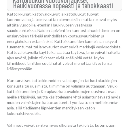
Haukivuoressa nopeasti ja tehokkaasti
Kattoikkunat, kattovalokuvut ja kattoluukut tuovat
luonnonvaloa ja toimivuutta rakennuksiin, mutta ne ovat myös
alttiita vuodoille, etenkin Haukivuoren vaativissa
sääolosuhteissa. Näiden läpivientien kunnosta huolehtiminen on
ensiarvoisen tärkeää mahdollisten kosteusvaurioiden ja
energiahukan estämiseksi. Kattoikkunoiden karmeissa näkyvät
tummentumat tai lahovauriot ovat selviä merkkejä vesivuodoista.
Kattovalokuvuilla käyttöikä saattaa täyttyä, ja ne voivat halkeilla
ajan myötä, jolloin tiivisteet eivät enää pidä vettä. Myös
kiinnikkeet ja niiden suojahatut voivat menettää tiiveytensä
ikääntyessään.
Kun tarvitset kattoikkunoiden, valokupujen tai kattoluukkujen
korjausta tai uusimista, tiimimme on valmiina auttamaan. Velux-
kattoikkunoiden ja Keraplast-kattovalokupujen uusinnat ovat
meille arkipäivää, mutta käsittelemme yhtä asiantuntevasti myös
muiden valmistajien kattotuotteet. Työn laatu on meille kunnia-
asia, sillä tiedämme läpivientien merkityksen katon
kokonaistiiveydelle.
Vahingot voivat syntyä myös ulkoisista tekijöistä, kuten puun