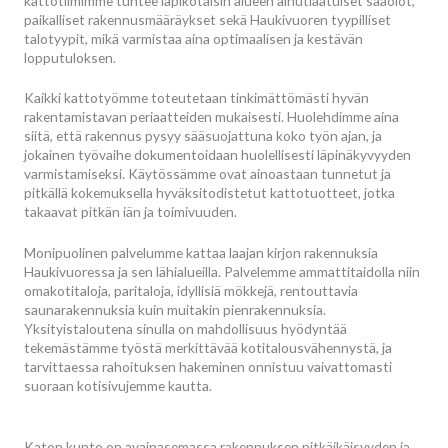
kattotiimimme tuntee läpikotaisin alueen ainutlaatuiset sääolot,
paikalliset rakennusmääräykset sekä Haukivuoren tyypilliset
talotyypit, mikä varmistaa aina optimaalisen ja kestävän
lopputuloksen.
Kaikki kattotyömme toteutetaan tinkimättömästi hyvän
rakentamistavan periaatteiden mukaisesti. Huolehdimme aina
siitä, että rakennus pysyy sääsuojattuna koko työn ajan, ja
jokainen työvaihe dokumentoidaan huolellisesti läpinäkyvyyden
varmistamiseksi. Käytössämme ovat ainoastaan tunnetut ja
pitkällä kokemuksella hyväksitodistetut kattotuotteet, jotka
takaavat pitkän iän ja toimivuuden.
Monipuolinen palvelumme kattaa laajan kirjon rakennuksia
Haukivuoressa ja sen lähialueilla. Palvelemme ammattitaidolla niin
omakotitaloja, paritaloja, idyllisiä mökkejä, rentouttavia
saunarakennuksia kuin muitakin pienrakennuksia.
Yksityistaloutena sinulla on mahdollisuus hyödyntää
tekemästämme työstä merkittävää kotitalousvähennystä, ja
tarvittaessa rahoituksen hakeminen onnistuu vaivattomasti
suoraan kotisivujemme kautta.
Katon kunto on avainasemassa rakennuksen pitkäikäisyyden ja