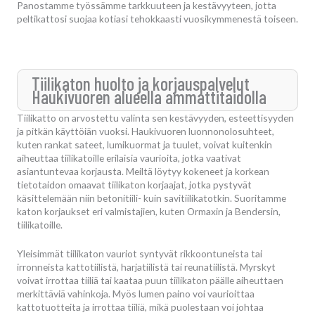
Panostamme työssämme tarkkuuteen ja kestävyyteen, jotta
peltikattosi suojaa kotiasi tehokkaasti vuosikymmenestä toiseen.
Tiilikaton huolto ja korjauspalvelut
Haukivuoren alueella ammattitaidolla
Tiilikatto on arvostettu valinta sen kestävyyden, esteettisyyden
ja pitkän käyttöiän vuoksi. Haukivuoren luonnonolosuhteet,
kuten rankat sateet, lumikuormat ja tuulet, voivat kuitenkin
aiheuttaa tiilikatoille erilaisia vaurioita, jotka vaativat
asiantuntevaa korjausta. Meiltä löytyy kokeneet ja korkean
tietotaidon omaavat tiilikaton korjaajat, jotka pystyvät
käsittelemään niin betonitiili- kuin savitiilikatotkin. Suoritamme
katon korjaukset eri valmistajien, kuten Ormaxin ja Bendersin,
tiilikatoille.
Yleisimmät tiilikaton vauriot syntyvät rikkoontuneista tai
irronneista kattotiilistä, harjatiilistä tai reunatiilistä. Myrskyt
voivat irrottaa tiiliä tai kaataa puun tiilikaton päälle aiheuttaen
merkittäviä vahinkoja. Myös lumen paino voi vaurioittaa
kattotuotteita ja irrottaa tiiliä, mikä puolestaan voi johtaa