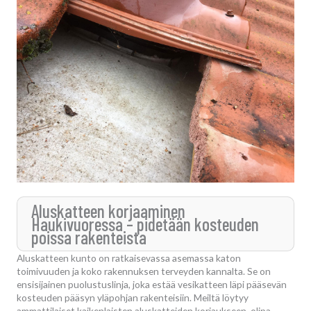
Aluskatteen korjaaminen
Haukivuoressa – pidetään kosteuden
poissa rakenteista
Aluskatteen kunto on ratkaisevassa asemassa katon
toimivuuden ja koko rakennuksen terveyden kannalta. Se on
ensisijainen puolustuslinja, joka estää vesikatteen läpi pääsevän
kosteuden pääsyn yläpohjan rakenteisiin. Meiltä löytyy
ammattilaiset kaikenlaisten aluskatteiden korjaukseen, olipa