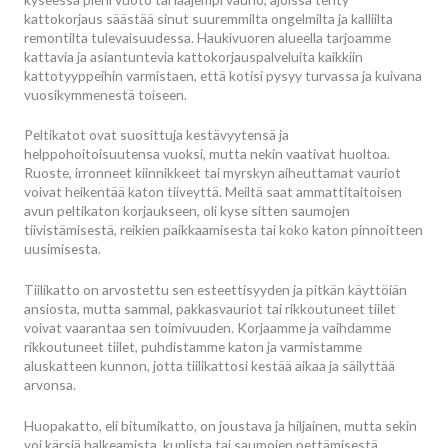
kattokorjaus säästää sinut suuremmilta ongelmilta ja kalliilta
remontilta tulevaisuudessa. Haukivuoren alueella tarjoamme
kattavia ja asiantuntevia kattokorjauspalveluita kaikkiin
kattotyyppeihin varmistaen, että kotisi pysyy turvassa ja kuivana
vuosikymmenestä toiseen.
Peltikatot ovat suosittuja kestävyytensä ja
helppohoitoisuutensa vuoksi, mutta nekin vaativat huoltoa.
Ruoste, irronneet kiinnikkeet tai myrskyn aiheuttamat vauriot
voivat heikentää katon tiiveyttä. Meiltä saat ammattitaitoisen
avun peltikaton korjaukseen, oli kyse sitten saumojen
tiivistämisestä, reikien paikkaamisesta tai koko katon pinnoitteen
uusimisesta.
Tiilikatto on arvostettu sen esteettisyyden ja pitkän käyttöiän
ansiosta, mutta sammal, pakkasvauriot tai rikkoutuneet tiilet
voivat vaarantaa sen toimivuuden. Korjaamme ja vaihdamme
rikkoutuneet tiilet, puhdistamme katon ja varmistamme
aluskatteen kunnon, jotta tiilikattosi kestää aikaa ja säilyttää
arvonsa.
Huopakatto, eli bitumikatto, on joustava ja hiljainen, mutta sekin
voi kärsiä halkeamista, kuplista tai saumojen pettämisestä