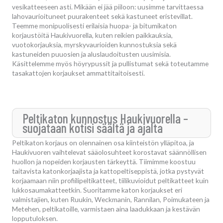
vesikatteeseen asti. Mikään ei jää piiloon: uusimme tarvittaessa
lahovaurioituneet puurakenteet sekä kastuneet eristevillat.
Teemme monipuolisesti erilaisia huopa- ja bitumikaton
korjaustöitä Haukivuorella, kuten reikien paikkauksia,
vuotokorjauksia, myrskyvaurioiden kunnostuksia sekä
kastuneiden puuosien ja aluslaudoitusten uusimisia.
Käsittelemme myös höyrypussit ja pullistumat sekä toteutamme
tasakattojen korjaukset ammattitaitoisesti.
Peltikaton kunnostus Haukivuorella –
suojataan kotisi säältä ja ajalta
Peltikaton korjaus on olennainen osa kiinteistön ylläpitoa, ja
Haukivuoren vaihtelevat sääolosuhteet korostavat säännöllisen
huollon ja nopeiden korjausten tärkeyttä. Tiimimme koostuu
taitavista katonkorjaajista ja kattopeltiseppistä, jotka pystyvät
korjaamaan niin profiilipeltikatteet, tiilikuvioidut peltikatteet kuin
lukkosaumakatteetkin. Suoritamme katon korjaukset eri
valmistajien, kuten Ruukin, Weckmanin, Rannilan, Poimukateen ja
Metehen, peltikatoille, varmistaen aina laadukkaan ja kestävän
lopputuloksen.