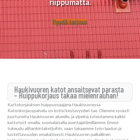
riippumatta.
Pyydä tarjous
Haukivuoren katot ansaitsevat parasta
– Huippukorjaus takaa mielenrauhan!
Kattokorjauksen huippuosaajana Haukivuoressa
Katonkorjauspalvelu on kotisi kestävyyden tae. Olemme syvästi
juurtuneita Haukivuoren alueelle, ja ylpeinä toteutamme kaikki
kattotyöt omalla, suomalaisella asentajatiimillämme. Emme
tukeudu alihankintaketjuihin, vaan takaamme työn laadun ja
luotettavuuden omakätisesti. Haukivuoren paikallinen