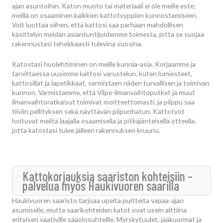
ajan asuntoihin. Katon muoto tai materiaali ei ole meille este;
meillä on osaaminen kaikkien kattotyyppien kunnostamiseen.
Voit luottaa siihen, että kattosi saa parhaan mahdollisen
käsittelyn meidän asiantuntijoidemme toimesta, jotta se suojaa
rakennustasi tehokkaasti tulevina vuosina.
Katostasi huolehtiminen on meille kunnia-asia. Korjaamme ja
tarvittaessa uusimme kattosi varustelun, kuten lumiesteet,
kattosillat ja lapetikkaat, varmistaen niiden turvallisen ja toimivan
kunnon. Varmistamme, että Vilpe-ilmanvaihtoputket ja muut
ilmanvaihtoratkaisut toimivat moitteettomasti, ja piippu saa
tiiviin pellityksen sekä näyttävän piipunhatun. Kattotyöt
hoituvat meiltä laajalla osaamisella ja pitkäjänteisellä otteella,
jotta katostasi tulee jälleen rakennuksen kruunu.
Kattokorjauksia saariston kohteisiin –
palvelua myös Haukivuoren saarilla
Haukivuoren saaristo tarjoaa upeita puitteita vapaa-ajan
asumiselle, mutta saarikohteiden katot ovat usein alttiina
erityisen vaativille sääolosuhteille. Myrskytuulet, jääkuormat ja