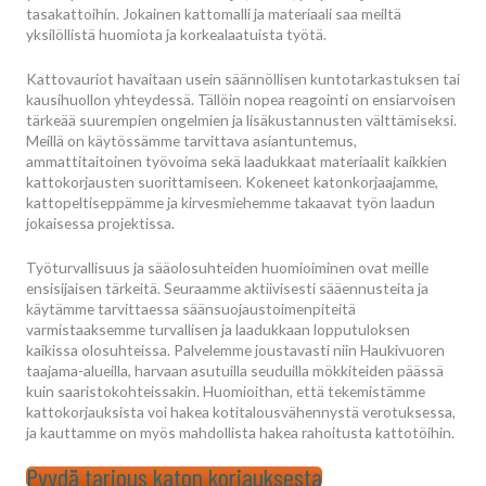
tasakattoihin. Jokainen kattomalli ja materiaali saa meiltä
yksilöllistä huomiota ja korkealaatuista työtä.
Kattovauriot havaitaan usein säännöllisen kuntotarkastuksen tai
kausihuollon yhteydessä. Tällöin nopea reagointi on ensiarvoisen
tärkeää suurempien ongelmien ja lisäkustannusten välttämiseksi.
Meillä on käytössämme tarvittava asiantuntemus,
ammattitaitoinen työvoima sekä laadukkaat materiaalit kaikkien
kattokorjausten suorittamiseen. Kokeneet katonkorjaajamme,
kattopeltiseppämme ja kirvesmiehemme takaavat työn laadun
jokaisessa projektissa.
Työturvallisuus ja sääolosuhteiden huomioiminen ovat meille
ensisijaisen tärkeitä. Seuraamme aktiivisesti sääennusteita ja
käytämme tarvittaessa säänsuojaustoimenpiteitä
varmistaaksemme turvallisen ja laadukkaan lopputuloksen
kaikissa olosuhteissa. Palvelemme joustavasti niin Haukivuoren
taajama-alueilla, harvaan asutuilla seuduilla mökkiteiden päässä
kuin saaristokohteissakin. Huomioithan, että tekemistämme
kattokorjauksista voi hakea kotitalousvähennystä verotuksessa,
ja kauttamme on myös mahdollista hakea rahoitusta kattotöihin.
Pyydä tarjous katon korjauksesta