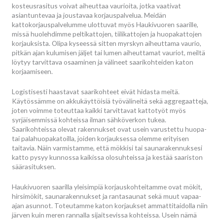
kosteusrasitus voivat aiheuttaa vaurioita, jotka vaativat
asiantuntevaa ja joustavaa korjauspalvelua. Meidän
kattokorjauspalvelumme ulottuvat myös Haukivuoren saarille,
missä huolehdimme peltikattojen, tiilikattojen ja huopakattojen
korjauksista. Olipa kyseessä sitten myrskyn aiheuttama vaurio,
pitkän ajan kulumisen jäljet tai lumen aiheuttamat vauriot, meiltä
löytyy tarvittava osaaminen ja välineet saarikohteiden katon
korjaamiseen.
Logistisesti haastavat saarikohteet eivät hidasta meitä.
Käytössämme on akkukäyttöisiä työvälineitä sekä aggregaatteja,
joten voimme toteuttaa kaikki tarvittavat kattotyöt myös
syrjäisemmissä kohteissa ilman sähköverkon tukea.
Saarikohteissa olevat rakennukset ovat usein varustettu huopa-
tai palahuopakatoilla, joiden korjauksessa olemme erityisen
taitavia. Näin varmistamme, että mökkisi tai saunarakennuksesi
katto pysyy kunnossa kaikissa olosuhteissa ja kestää saariston
säärasituksen.
Haukivuoren saarilla yleisimpiä korjauskohteitamme ovat mökit,
hirsimökit, saunarakennukset ja rantasaunat sekä muut vapaa-
ajan asunnot. Toteutamme katon korjaukset ammattitaidolla niin
järven kuin meren rannalla sijaitsevissa kohteissa. Usein nämä