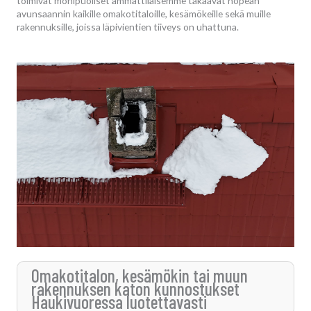
toimivat monipuoliset ammattilaisemme takaavat nopean
avunsaannin kaikille omakotitaloille, kesämökeille sekä muille
rakennuksille, joissa läpivientien tiiveys on uhattuna.
Omakotitalon, kesämökin tai muun
rakennuksen katon kunnostukset
Haukivuoressa luotettavasti