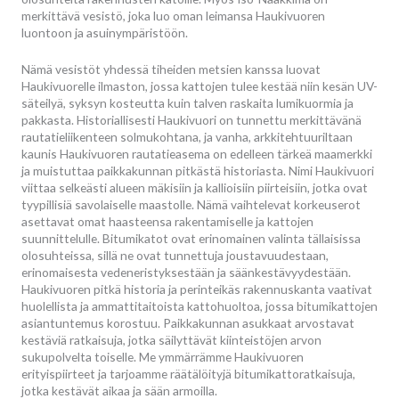
merkittävä vesistö, joka luo oman leimansa Haukivuoren
luontoon ja asuinympäristöön.
Nämä vesistöt yhdessä tiheiden metsien kanssa luovat
Haukivuorelle ilmaston, jossa kattojen tulee kestää niin kesän UV-
säteilyä, syksyn kosteutta kuin talven raskaita lumikuormia ja
pakkasta. Historiallisesti Haukivuori on tunnettu merkittävänä
rautatieliikenteen solmukohtana, ja vanha, arkkitehtuuriltaan
kaunis Haukivuoren rautatieasema on edelleen tärkeä maamerkki
ja muistuttaa paikkakunnan pitkästä historiasta. Nimi Haukivuori
viittaa selkeästi alueen mäkisiin ja kallioisiin piirteisiin, jotka ovat
tyypillisiä savolaiselle maastolle. Nämä vaihtelevat korkeuserot
asettavat omat haasteensa rakentamiselle ja kattojen
suunnittelulle. Bitumikatot ovat erinomainen valinta tällaisissa
olosuhteissa, sillä ne ovat tunnettuja joustavuudestaan,
erinomaisesta vedeneristyksestään ja säänkestävyydestään.
Haukivuoren pitkä historia ja perinteikäs rakennuskanta vaativat
huolellista ja ammattitaitoista kattohuoltoa, jossa bitumikattojen
asiantuntemus korostuu. Paikkakunnan asukkaat arvostavat
kestäviä ratkaisuja, jotka säilyttävät kiinteistöjen arvon
sukupolvelta toiselle. Me ymmärrämme Haukivuoren
erityispiirteet ja tarjoamme räätälöityjä bitumikattoratkaisuja,
jotka kestävät aikaa ja sään armoilla.