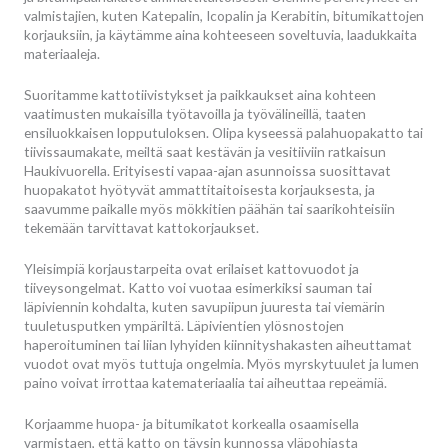
valmistajien, kuten Katepalin, Icopalin ja Kerabitin, bitumikattojen
korjauksiin, ja käytämme aina kohteeseen soveltuvia, laadukkaita
materiaaleja.
Suoritamme kattotiivistykset ja paikkaukset aina kohteen
vaatimusten mukaisilla työtavoilla ja työvälineillä, taaten
ensiluokkaisen lopputuloksen. Olipa kyseessä palahuopakatto tai
tiivissaumakate, meiltä saat kestävän ja vesitiiviin ratkaisun
Haukivuorella. Erityisesti vapaa-ajan asunnoissa suosittavat
huopakatot hyötyvät ammattitaitoisesta korjauksesta, ja
saavumme paikalle myös mökkitien päähän tai saarikohteisiin
tekemään tarvittavat kattokorjaukset.
Yleisimpiä korjaustarpeita ovat erilaiset kattovuodot ja
tiiveysongelmat. Katto voi vuotaa esimerkiksi sauman tai
läpiviennin kohdalta, kuten savupiipun juuresta tai viemärin
tuuletusputken ympäriltä. Läpivientien ylösnostojen
haperoituminen tai liian lyhyiden kiinnityshakasten aiheuttamat
vuodot ovat myös tuttuja ongelmia. Myös myrskytuulet ja lumen
paino voivat irrottaa katemateriaalia tai aiheuttaa repeämiä.
Korjaamme huopa- ja bitumikatot korkealla osaamisella
varmistaen, että katto on täysin kunnossa yläpohjasta