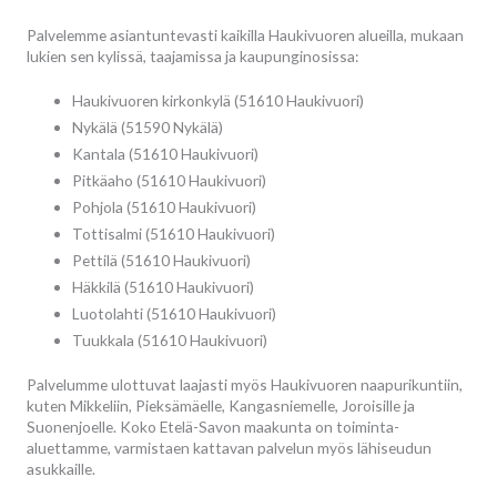
Palvelemme asiantuntevasti kaikilla Haukivuoren alueilla, mukaan
lukien sen kylissä, taajamissa ja kaupunginosissa:
Haukivuoren kirkonkylä (51610 Haukivuori)
Nykälä (51590 Nykälä)
Kantala (51610 Haukivuori)
Pitkäaho (51610 Haukivuori)
Pohjola (51610 Haukivuori)
Tottisalmi (51610 Haukivuori)
Pettilä (51610 Haukivuori)
Häkkilä (51610 Haukivuori)
Luotolahti (51610 Haukivuori)
Tuukkala (51610 Haukivuori)
Palvelumme ulottuvat laajasti myös Haukivuoren naapurikuntiin,
kuten Mikkeliin, Pieksämäelle, Kangasniemelle, Joroisille ja
Suonenjoelle. Koko Etelä-Savon maakunta on toiminta-
aluettamme, varmistaen kattavan palvelun myös lähiseudun
asukkaille.