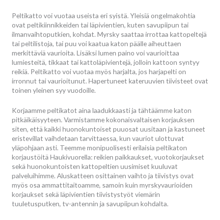
Peltikatto voi vuotaa useista eri syistä. Yleisiä ongelmakohtia
ovat peltikiinnikkeiden tai läpivientien, kuten savupiipun tai
ilmanvaihtoputkien, kohdat. Myrsky saattaa irrottaa kattopeltejä
tai peltilistoja, tai puu voi kaatua katon päälle aiheuttaen
merkittäviä vaurioita. Lisäksi lumen paino voi vaurioittaa
lumiesteitä, tikkaat tai kattoläpivientejä, jolloin kattoon syntyy
reikiä. Peltikatto voi vuotaa myös harjalta, jos harjapelti on
irronnut tai vaurioitunut. Hapertuneet kateruuvien tiivisteet ovat
toinen yleinen syy vuodoille.
Korjaamme peltikatot aina laadukkaasti ja tähtäämme katon
pitkäikäisyyteen. Varmistamme kokonaisvaltaisen korjauksen
siten, että kaikki huonokuntoiset puuosat uusitaan ja kastuneet
eristevillat vaihdetaan tarvittaessa, kun vauriot ulottuvat
yläpohjaan asti. Teemme monipuolisesti erilaisia peltikaton
korjaustöitä Haukivuorella: reikien paikkaukset, vuotokorjaukset
sekä huonokuntoisten kattopeltien uusimiset kuuluvat
palveluihimme. Aluskatteen osittainen vaihto ja tiivistys ovat
myös osa ammattitaitoamme, samoin kuin myrskyvaurioiden
korjaukset sekä läpivientien tiivistystyöt viemärin
tuuletusputken, tv-antennin ja savupiipun kohdalta.