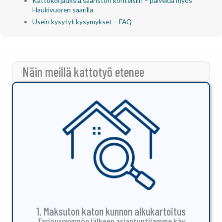
Kattokorjauksia saariston kohteisiin – palvelua myös
Haukivuoren saarilla
Usein kysytyt kysymykset – FAQ
Näin meillä kattotyö etenee
1. Maksuton katon kunnon alkukartoitus
Tarjouspyynnön jälkeen asiantuntijamme käy