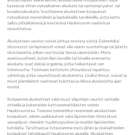
kyseessä sitten nykyaikainen aluskate tai vanhempi pahvi- tai
kovalevyaluskate. Suoritamme aluskatteen korjaukset
nykyaikaisin menetelmin ja laadukkailla tarvikkeilla, jotta katto
säilyy pitkäikäisenä ja kestävänä Haukivuoren vaativissa
olosuhteissa.
Aluskatteen vauriot voivat johtua monista syistä. Esimerkiksi
ylösnostot tai läpiviennit voivat olla väärin suoritettuja tai jätetty
tiivistämättä, jolloin vesi löytää tiensä rakenteisiin. Myös
asennusvirheet, kuten liian löysälle tai kireälle asennettu
aluskate, ovat yleisiä ongelmia, jotka heikentävät sen
toimivuutta. Toisinaan kattotyön yhteydessä tapahtuu
vahinkoja, jotka vaurioittavat aluskatetta. Lisäksi linnut, oravat ja
muut pieneläimet saattavat kuluttaa ja rikkoa aluskatetta ajan
myötä.
Korjaamme aluskatteet sekä muut yläpohjan vauriot varmalla
otteella ja kokeneiden kattoammattilaisten voimin
Haukivuoressa. Teemme esimerkiksi revenneen aluskatteen
korjaukset, reikien paikkaukset sekä läpivientien tiivistykset
savupiipun, viemärin tuuletusputken ja muiden läpivientien
kohdalta. Tarvittaessa toteutamme myös jiirien ja sisätaitteiden
korjaukset tehokkaasti Haukivuoren alueella. Aluskatteen