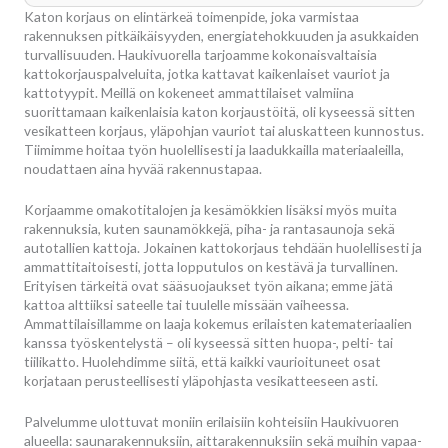
Katon korjaus on elintärkeä toimenpide, joka varmistaa
rakennuksen pitkäikäisyyden, energiatehokkuuden ja asukkaiden
turvallisuuden. Haukivuorella tarjoamme kokonaisvaltaisia
kattokorjauspalveluita, jotka kattavat kaikenlaiset vauriot ja
kattotyypit. Meillä on kokeneet ammattilaiset valmiina
suorittamaan kaikenlaisia katon korjaustöitä, oli kyseessä sitten
vesikatteen korjaus, yläpohjan vauriot tai aluskatteen kunnostus.
Tiimimme hoitaa työn huolellisesti ja laadukkailla materiaaleilla,
noudattaen aina hyvää rakennustapaa.
Korjaamme omakotitalojen ja kesämökkien lisäksi myös muita
rakennuksia, kuten saunamökkejä, piha- ja rantasaunoja sekä
autotallien kattoja. Jokainen kattokorjaus tehdään huolellisesti ja
ammattitaitoisesti, jotta lopputulos on kestävä ja turvallinen.
Erityisen tärkeitä ovat sääsuojaukset työn aikana; emme jätä
kattoa alttiiksi sateelle tai tuulelle missään vaiheessa.
Ammattilaisillamme on laaja kokemus erilaisten katemateriaalien
kanssa työskentelystä – oli kyseessä sitten huopa-, pelti- tai
tiilikatto. Huolehdimme siitä, että kaikki vaurioituneet osat
korjataan perusteellisesti yläpohjasta vesikatteeseen asti.
Palvelumme ulottuvat moniin erilaisiin kohteisiin Haukivuoren
alueella: saunarakennuksiin, aittarakennuksiin sekä muihin vapaa-