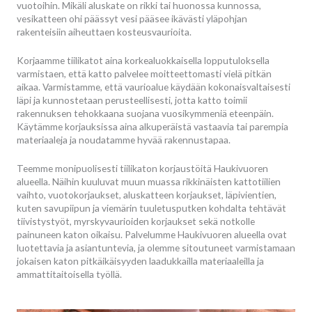
vuotoihin. Mikäli aluskate on rikki tai huonossa kunnossa,
vesikatteen ohi päässyt vesi pääsee ikävästi yläpohjan
rakenteisiin aiheuttaen kosteusvaurioita.
Korjaamme tiilikatot aina korkealuokkaisella lopputuloksella
varmistaen, että katto palvelee moitteettomasti vielä pitkän
aikaa. Varmistamme, että vaurioalue käydään kokonaisvaltaisesti
läpi ja kunnostetaan perusteellisesti, jotta katto toimii
rakennuksen tehokkaana suojana vuosikymmeniä eteenpäin.
Käytämme korjauksissa aina alkuperäistä vastaavia tai parempia
materiaaleja ja noudatamme hyvää rakennustapaa.
Teemme monipuolisesti tiilikaton korjaustöitä Haukivuoren
alueella. Näihin kuuluvat muun muassa rikkinäisten kattotiilien
vaihto, vuotokorjaukset, aluskatteen korjaukset, läpivientien,
kuten savupiipun ja viemärin tuuletusputken kohdalta tehtävät
tiivistystyöt, myrskyvaurioiden korjaukset sekä notkolle
painuneen katon oikaisu. Palvelumme Haukivuoren alueella ovat
luotettavia ja asiantuntevia, ja olemme sitoutuneet varmistamaan
jokaisen katon pitkäikäisyyden laadukkailla materiaaleilla ja
ammattitaitoisella työllä.