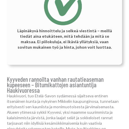
Läpinäkyvä hinnoittelu ja selkeä viestintä – meillä
tiedät aina etukäteen, mitä tehdään ja mitä se
maksaa. Ei piilokuluja, ei ikäviä yllätyksiä, vaan
sovitun mukainen työ ja hinta, johon voit luottaa.
Kyyveden rannoilta vanhan rautatieaseman
kupeeseen – Bitumikattojen asiantuntija
Haukivuoressa
Haukivuori, tuo Etelä-Savon sydämessä sijaitseva entinen
itsenäinen kunta ja nykyinen Mikkelin kaupunginosa, tunnetaan
erityisesti sen kauniista ja monimuotoisesta järvimaisemasta.
Alueen ytimessä sykkii Kyyvesi, yksi maamme suurimmista ja
kalaisimmista järvistä, jonka laajat selät ja sokkeloiset rannat
tarjoavat niin idyllisiä kesämökkimaisemia kuin vaativia
olosuhteita rakennusten katoille. Myös Iso-Naakkima on