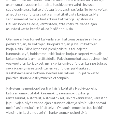
asumismukavuuden kannalta. Haukivuoren vaihtelevissa
sääolosuhteissa katto altistuu jatkuvasti rasituksille, jotka voivat
aiheuttaa vaurioita ja vaatia ammattitaitoista korjausta. Me
tarjoamme kattavia ja luotettavia kattokorjauspalveluita
Haukivuoren alueella, varmistaen, että kotisi tai vapaa-ajan
asuntosi katto kestää aikaa ja säänhouksia.
Olemme erikoistuneet kaikenlaisten kattomateriaalien – kuten
peltikattojen, tiilikattojen, huopakattojen ja bitumikattojen –
korjauksiin. Olipa kyseessä pieni paikkaus tai laajempi
kunnostustyö, hoidamme kaikki katon korjaustarpeet vankalla
kokemuksella ja ammattitaidolla. Palvelumme kattavat esimerkiksi
vesivuotojen korjaukset, myrsky- ja lumivaurioiden kunnostukset
sekä ikääntymisestä johtuvien vaurioiden paikkaukset.
Keskitymme aina kokonaisvaltaiseen ratkaisuun, jotta katto
palvelee sinua vuosikymmeniä eteenpäin.
Palvelemme monipuolisesti erilaisia kohteita Haukivuorella,
kattaen omakotitalot, kesämökit, saunamökit, piha- ja
rantasaunat, autotallit, autokatokset, ulkorakennukset, varastot
ja puuvajat. Myös vapaa-ajan asunnot, aitat ja hirsihuvilat saavat
meiltä asianmukaisen käsittelyn. Osaamisemme ulottuu kaikkiin
yleisimpiin kattomuotoihin: harja-, auma-, pulpetti- ja