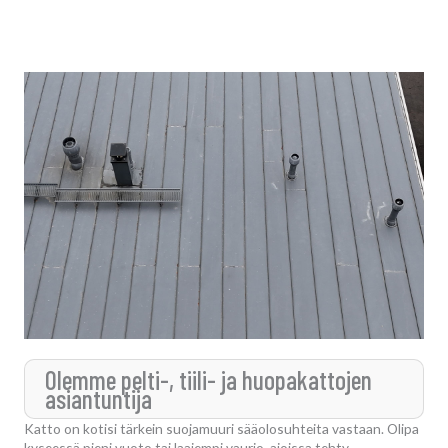
Olemme pelti-, tiili- ja huopakattojen
asiantuntija
Katto on kotisi tärkein suojamuuri sääolosuhteita vastaan. Olipa
kyseessä pieni vuoto tai laajempi vaurio, ajoissa tehty