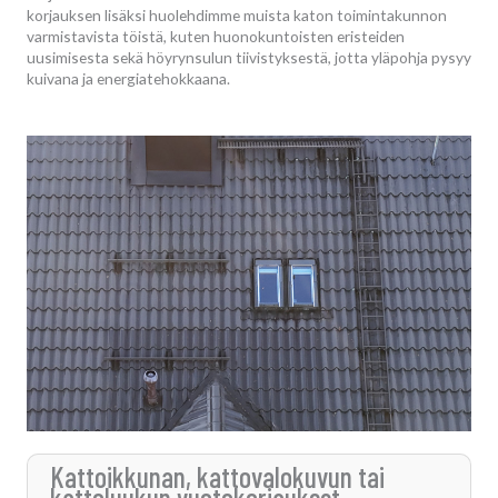
korjauksen lisäksi huolehdimme muista katon toimintakunnon
varmistavista töistä, kuten huonokuntoisten eristeiden
uusimisesta sekä höyrynsulun tiivistyksestä, jotta yläpohja pysyy
kuivana ja energiatehokkaana.
Kattoikkunan, kattovalokuvun tai
kattoluukun vuotokorjaukset