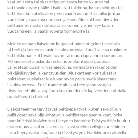
kaatumisesta tai oksan tippumisesta kattoikkunan tai
kattovalokuvun päälle. Lisäksi kattoikkuna, kattovalokupu tai
kattoluukku voi olla alun perin väärin asennettu, mikä johtaa
vuotoihin jo pian asennuksen jälkeen. Aluskatteen tiiveyden
pettäminen näiden kohdalta on toinen yleinen syy katon
vuotamiseen, ja vaatii nopeita toimenpiteitä.
Meidän ammattilaisemme korjaavat nämä ongelmat varmalla
otteella ja kokenein käsin Haukivuoressa. Tarvittaessa uusimme
kattoikkunan, kattovalokuvun tai muun läpiviennin kokonaan.
Pehmenneet aluslaudat sekä huonokuntoiset puuosat
vaihdetaan uusiin kirvesmiestöinä, varmistaen rakenteiden
pitkäikäisyyden ja kantavuuden. Aluskatteen korjaukset ja
osittaiset uusimiset kuuluvat myös palveluvalikoimaamme
Haukivuoressa. Toteutamme aluskatteen ylösnostojen
tiivistykset niin savupiipun kuin muidenkin läpivientien kohdalla
huolellisesti ja tarkasti.
Lisäksi teemme tarvittavat peltisepäntyöt, kuten savupiipun
pellitykset sekä piipunhatun ja peltilistojen asennukset, jotka
ovat kriittisiä läpivientien tiiveyden kannalta. Eristystöihin kuuluu
muun muassa katon lisäeristys, kastuneiden villojen uusiminen
sekä höyrynsulun korjaus- ja tiivistystyöt. Haukivuoren alueella