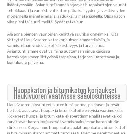
ikääntyessään. Asiantuntijamme korjaavat huopakattojen vauriot
tehokkaasti ja varmistavat katon pitkäikäisyyden ja vesitiiveyden
moderneilla menetelmillä ja laadukkailla materiaaleilla. Olipa katon
vika pieni tai suuri, meiltä löydät ratkaisun.
Älä anna pienten vaurioiden kehittyä suuriksi ongelmiksi. Ota
yhteyttä Haukivuoren kattokorjauksen ammattilaisiin, ja
varmistetaan yhdessä kotisi kestävyys ja turvallisuus.
Asiantuntijamme ovat valmiina auttamaan sinua kaikissa
kattokorjaukseen liittyvissä tarpeissa, tarjoten luotettavaa ja
laadukasta palvelua.
Huopakaton ja bitumikaton korjaukset
Haukivuoren vaativissa sääolosuhteissa
Haukivuoren olosuhteet, kuten lumikuorma, pakkaset ja kesän
helteet, asettavat huopa- ja bitumikatoille erityisiä vaatimuksia.
Kokeneet huopa- ja bitumikate-eksperttimme hallitsevat kaikki
tarvittavat katon korjaustyöt varmistaaksemme katon pitkän
elinkaaren. Korjaamme huopakatot, palahuopakatot, bitumikatot
ja bitumipaanukatot ammattitaitoisesti. Olemme perehtyneet eri