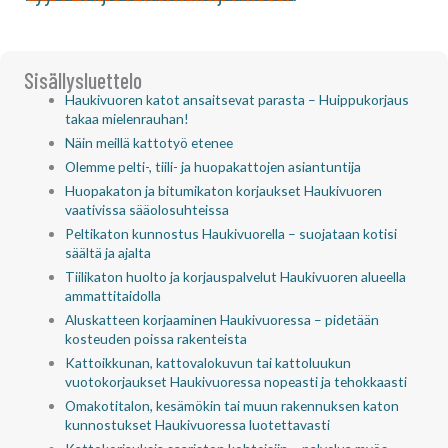
Sisällysluettelo
Haukivuoren katot ansaitsevat parasta – Huippukorjaus
takaa mielenrauhan!
Näin meillä kattotyö etenee
Olemme pelti-, tiili- ja huopakattojen asiantuntija
Huopakaton ja bitumikaton korjaukset Haukivuoren
vaativissa sääolosuhteissa
Peltikaton kunnostus Haukivuorella – suojataan kotisi
säältä ja ajalta
Tiilikaton huolto ja korjauspalvelut Haukivuoren alueella
ammattitaidolla
Aluskatteen korjaaminen Haukivuoressa – pidetään
kosteuden poissa rakenteista
Kattoikkunan, kattovalokuvun tai kattoluukun
vuotokorjaukset Haukivuoressa nopeasti ja tehokkaasti
Omakotitalon, kesämökin tai muun rakennuksen katon
kunnostukset Haukivuoressa luotettavasti