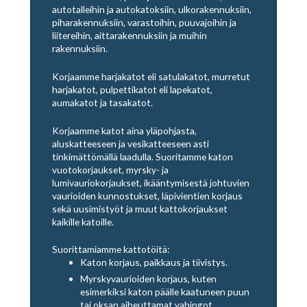
autotalleihin ja autokatoksiin, ulkorakennuksiin,
piharakennuksiin, varastoihin, puuvajoihin ja
liitereihin, aittarakennuksiin ja muihin
rakennuksiin.
Korjaamme harjakatot eli satulakatot, murretut
harjakatot, pulpettikatot eli lapekatot,
aumakatot ja tasakatot.
Korjaamme katot aina yläpohjasta,
aluskatteeseen ja vesikatteeseen asti
tinkimättömällä laadulla. Suoritamme katon
vuotokorjaukset, myrsky- ja
lumivauriokorjaukset, ikääntymisestä johtuvien
vaurioiden kunnostukset, läpivientien korjaus
sekä uusimistyöt ja muut kattokorjaukset
kaikille katoille.
Suorittamiamme kattotöitä:
Katon korjaus, paikkaus ja tiivistys.
Myrskyvaurioiden korjaus, kuten
esimerkiksi katon päälle kaatuneen puun
tai oksan aiheuttamat vahingot.