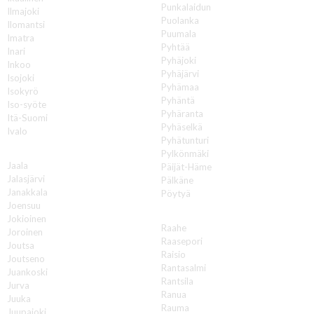
Punkalaidun
Ilmajoki
Puolanka
Ilomantsi
Puumala
Imatra
Pyhtää
Inari
Pyhäjoki
Inkoo
Pyhäjärvi
Isojoki
Pyhämaa
Isokyrö
Pyhäntä
Iso-syöte
Pyhäranta
Itä-Suomi
Pyhäselkä
Ivalo
Pyhätunturi
J
Pylkönmäki
Jaala
Päijät-Häme
Jalasjärvi
Pälkäne
Janakkala
Pöytyä
Joensuu
R
Jokioinen
Raahe
Joroinen
Raasepori
Joutsa
Raisio
Joutseno
Rantasalmi
Juankoski
Rantsila
Jurva
Ranua
Juuka
Rauma
Juupajoki