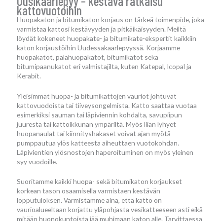
Uusikaarlepyy – kestävä ratkaisu
kattovuotoihin
Huopakaton ja bitumikaton korjaus on tärkeä toimenpide, joka
varmistaa kattosi kestävyyden ja pitkäikäisyyden. Meiltä
löydät kokeneet huopakate- ja bitumikate-ekspertit kaikkiin
katon korjaustöihin Uudessakaarlepyyssä. Korjaamme
huopakatot, palahuopakatot, bitumikatot sekä
bitumipaanukatot eri valmistajilta, kuten Katepal, Icopal ja
Kerabit.
Yleisimmät huopa- ja bitumikattojen vauriot johtuvat
kattovuodoista tai tiiveysongelmista. Katto saattaa vuotaa
esimerkiksi sauman tai läpiviennin kohdalta, savupiipun
juuresta tai kattoikkunan ympäriltä. Myös liian lyhyet
huopanaulat tai kiinnityshakaset voivat ajan myötä
pumppautua ylös katteesta aiheuttaen vuotokohdan.
Läpivientien ylösnostojen haperoituminen on myös yleinen
syy vuodoille.
Suoritamme kaikki huopa- sekä bitumikaton korjaukset
korkean tason osaamisella varmistaen kestävän
lopputuloksen. Varmistamme aina, että katto on
vaurioalueeltaan korjattu yläpohjasta vesikatteeseen asti eikä
mitään huonokuntoista jää muhimaan katon alle. Tarvittaessa