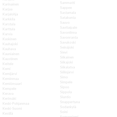
Sammatti
Karinainen
Sappee
Karjaa
Sastamala
Karjalohja
Satakunta
Karkkila
Sauvo
Karstula
Savitaipale
Karttula
Savonlinna
Karvia
Savonranta
Kaskinen
Savukoski
Kauhajoki
Seinäjoki
Kauhava
Sievi
Kauniainen
Siikainen
Kaustinen
Siikajoki
Keitele
Siikalatva
Kemi
Siilinjärvi
Kemijärvi
Simo
Keminmaa
Simpele
Kemiönsaari
Sipoo
Kempele
Sippola
Kerava
Siuntio
Kerimäki
Snappertuna
Keski-Pohjanmaa
Sodankylä
Keski-Suomi
Soini
Kestilä
Somerniemi