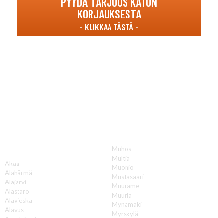
PYYDÄ TARJOUS KATON
KORJAUKSESTA
Katon korjauksia luotettavasti koko Suomen
alueella!
Muhos
A
Multia
Akaa
Muonio
Alahärmä
Mustasaari
Alajärvi
Muurame
Alastaro
Muurla
Alavieska
Mynämäki
Alavus
Myrskylä