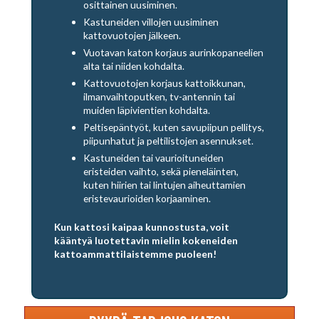
osittainen uusiminen.
Kastuneiden villojen uusiminen
kattovuotojen jälkeen.
Vuotavan katon korjaus aurinkopaneelien
alta tai niiden kohdalta.
Kattovuotojen korjaus kattoikkunan,
ilmanvaihtoputken, tv-antennin tai
muiden läpivientien kohdalta.
Peltisepäntyöt, kuten savupiipun pellitys,
piipunhatut ja peltilistojen asennukset.
Kastuneiden tai vaurioituneiden
eristeiden vaihto, sekä pieneläinten,
kuten hiirien tai lintujen aiheuttamien
eristevaurioiden korjaaminen.
Kun kattosi kaipaa kunnostusta, voit
kääntyä luotettavin mielin kokeneiden
kattoammattilaistemme puoleen!