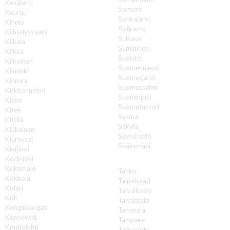
Kesälahti
Somero
Keuruu
Sonkajärvi
Kihniö
Sotkamo
Kiihtelysvaara
Sulkava
Kiikala
Sumiainen
Kiikka
Suolahti
Kiikoinen
Suomenniemi
Kiiminki
Suomusjärvi
Kinnula
Suomussalmi
Kirkkonummi
Suonenjoki
Kisko
Suomutunturi
Kitee
Sysmä
Kittilä
Säkylä
Kiukainen
Säynätsalo
Kiuruvesi
Sääksmäki
Kivijärvi
Kodisjoki
T
Kokemäki
Tahko
Kokkola
Taipalsaari
Kolari
Taivalkoski
Koli
Taivassalo
Konginkangas
Tammela
Konnevesi
Tampere
Kontiolahti
Tarvasjoki