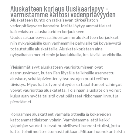
Aluskatteen korjaus Uusikaarlepyy –
varmistamme kattosi vedenpitävyyden
Aluskatteen kunto on ratkaisevan tärkeä katon
vedenpitävyyden kannalta. Meiltä löytyy ammattilaiset
kaikenlaisten aluskatteiden korjaukseen
Uudessakaarlepyyssä. Suoritamme aluskatteen korjaukset
niin nykyaikaisille kuin vanhemmille pahvisille tai kovalevystä
toteutetuille aluskatteille. Aluskate korjataan aina
nykyaikaisin menetelmin ja laadukkailla, kestävillä tarvikkeilla.
Yleisimmät syyt aluskatteen vaurioitumiseen ovat
asennusvirheet, kuten liian löysälle tai kireälle asennettu
aluskate, sekä läpivientien ylösnostojen puutteellinen
tiivistys. Myös kattotyön yhteydessä tapahtuneet vahingot
voivat vaurioittaa aluskatetta. Toisinaan aluskate on voinut
kulua ajan myötä tai sitä ovat päässeet rikkomaan linnut ja
pieneläimet.
Korjaamme aluskatteet varmalla otteella ja kokeneiden
kattoammattilaisten voimin. Varmistamme, että kaikki
yläpohjan vauriot tulevat huolellisesti kunnostetuiksi, jotta
katto toimii moitteettomasti pitkään. Mitään huonokuntoista