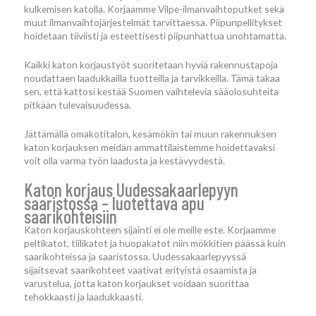
kulkemisen katolla. Korjaamme Vilpe-ilmanvaihtoputket sekä
muut ilmanvaihtojärjestelmät tarvittaessa. Piipunpellitykset
hoidetaan tiiviisti ja esteettisesti piipunhattua unohtamatta.
Kaikki katon korjaustyöt suoritetaan hyviä rakennustapoja
noudattaen laadukkailla tuotteilla ja tarvikkeilla. Tämä takaa
sen, että kattosi kestää Suomen vaihtelevia sääolosuhteita
pitkään tulevaisuudessa.
Jättämällä omakotitalon, kesämökin tai muun rakennuksen
katon korjauksen meidän ammattilaistemme hoidettavaksi
voit olla varma työn laadusta ja kestävyydestä.
Katon korjaus Uudessakaarlepyyn
saaristossa – luotettava apu
saarikohteisiin
Katon korjauskohteen sijainti ei ole meille este. Korjaamme
peltikatot, tiilikatot ja huopakatot niin mökkitien päässä kuin
saarikohteissa ja saaristossa. Uudessakaarlepyyssä
sijaitsevat saarikohteet vaativat erityistä osaamista ja
varustelua, jotta katon korjaukset voidaan suorittaa
tehokkaasti ja laadukkaasti.