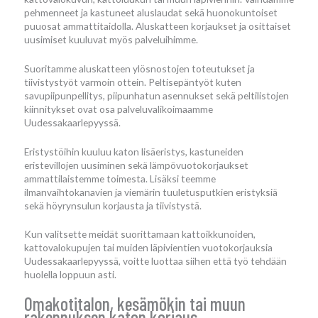
pehmenneet ja kastuneet aluslaudat sekä huonokuntoiset
puuosat ammattitaidolla. Aluskatteen korjaukset ja osittaiset
uusimiset kuuluvat myös palveluihimme.
Suoritamme aluskatteen ylösnostojen toteutukset ja
tiivistystyöt varmoin ottein. Peltisepäntyöt kuten
savupiipunpellitys, piipunhatun asennukset sekä peltilistojen
kiinnitykset ovat osa palveluvalikoimaamme
Uudessakaarlepyyssä.
Eristystöihin kuuluu katon lisäeristys, kastuneiden
eristevillojen uusiminen sekä lämpövuotokorjaukset
ammattilaistemme toimesta. Lisäksi teemme
ilmanvaihtokanavien ja viemärin tuuletusputkien eristyksiä
sekä höyrynsulun korjausta ja tiivistystä.
Kun valitsette meidät suorittamaan kattoikkunoiden,
kattovalokupujen tai muiden läpivientien vuotokorjauksia
Uudessakaarlepyyssä, voitte luottaa siihen että työ tehdään
huolella loppuun asti.
Omakotitalon, kesämökin tai muun
rakennuksen katon korjaus