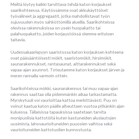
Meiltä löytyy kaikki tarvittava tehdä katon korjaukset
saarikohteessa. Käytössämme ovat akkukäyttöiset
työvälineet ja aggregaatit, jotka mahdollistavat työn
sujuvuuden myös sähköttömillä alueilla. Saarikohteissa
olevissa rakennuksissa on usein huopakatto tai
palahuopakatto, joiden korjaustöissä olemme erityisen
taitavia.
Uudessakaarlepyyn saaristossa katon korjauksen kohteena
ovat pääsääntöisesti mökit, saaristomökit, hirsimökit,
saunarakennukset, rantasaunat, aittarakennukset sekä
vapaa-ajan asunnot. Toteutamme katon korjaukset järven ja
meren rannalla varmoin ottein.
Saarikohteissa mökki, saunarakennus tai muu vapaa-ajan
rakennus saattaa olla pidemmänkin aikaa tarkastamatta.
Myrskytuuli voi vaurioittaa kattoa merkittävästi. Puu on
voinut kaatua katon päälle aiheuttaen vuotoa pitkänkin ajan
kuluessa. Tällaisissa tapauksissa saatetaan tarvita
monipuolisia kattotöitä kuten kastuneiden aluslautojen
uusimista, lahovaurioituneiden puuosien vaihtoa sekä
vaurioituneiden kattotuolien kunnostusta.