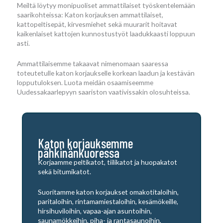
Meiltä löytyy monipuoliset ammattilaiset työskentelemään
saarikohteissa: Katon korjauksen ammattilaiset,
kattopeltisepät, kirvesmiehet sekä muurarit hoitavat
kaikenlaiset kattojen kunnostustyöt laadukkaasti loppuun
asti.
Ammattilaisemme takaavat nimenomaan saaressa
toteutetulle katon korjaukselle korkean laadun ja kestävän
lopputuloksen. Luota meidän osaamiseemme
Uudessakaarlepyyn saariston vaativissakin olosuhteissa.
Katon korjauksemme
pähkinänkuoressa
Korjaamme peltikatot, tiilikatot ja huopakatot
sekä bitumikatot.
Suoritamme katon korjaukset omakotitaloihin,
paritaloihin, rintamamiestaloihin, kesämökeille,
hirsihuviloihin, vapaa-ajan asuntoihin,
saunamökkeihin, piha- ja rantasaunoihin,