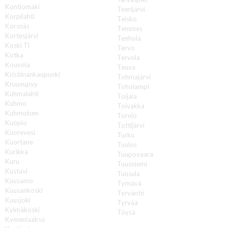
Kontiomäki
Teerijärvi
Korpilahti
Teisko
Korsnäs
Temmes
Kortesjärvi
Tenhola
Koski Tl
Tervo
Kotka
Tervola
Kouvola
Teuva
Kristiinankaupunki
Tohmajärvi
Kruunupyy
Toholampi
Kuhmalahti
Toijala
Kuhmo
Toivakka
Kuhmoinen
Tornio
Kuopio
Tottijärvi
Kuorevesi
Turku
Kuortane
Tuulos
Kurikka
Tuupovaara
Kuru
Tuusniemi
Kustavi
Tuusula
Kuusamo
Tyrnävä
Kuusankoski
Tyrväntö
Kuusjoki
Tyrvää
Kylmäkoski
Töysä
Kymenlaakso
U