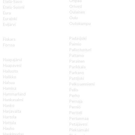
Oripää
Etelä-Savo
Orivesi
Etelä-Suomi
Oulainen
Eura
Oulu
Eurajoki
Outokumpu
Evijärvi
P
F
Padasjoki
Fiskars
Paimio
Forssa
Pallastunturi
H
Paltamo
Haapajärvi
Parainen
Haapavesi
Parikkala
Hailuoto
Parkano
Halikko
Pattijoki
Halsua
Pelkosenniemi
Hamina
Pello
Hammarland
Perho
Hankasalmi
Pernaja
Hanko
Perniö
Harjavalta
Pertteli
Hartola
Pertunmaa
Hattula
Petäjävesi
Hauho
Pieksämäki
Haukipudas