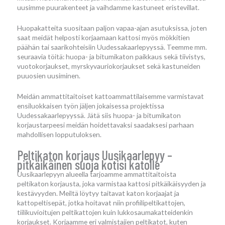
uusimme puurakenteet ja vaihdamme kastuneet eristevillat.
Huopakatteita suositaan paljon vapaa-ajan asutuksissa, joten
saat meidät helposti korjaamaan kattosi myös mökkitien
päähän tai saarikohteisiin Uudessakaarlepyyssä. Teemme mm.
seuraavia töitä: huopa- ja bitumikaton paikkaus sekä tiivistys,
vuotokorjaukset, myrskyvauriokorjaukset sekä kastuneiden
puuosien uusiminen.
Meidän ammattitaitoiset kattoammattilaisemme varmistavat
ensiluokkaisen työn jäljen jokaisessa projektissa
Uudessakaarlepyyssä. Jätä siis huopa- ja bitumikaton
korjaustarpeesi meidän hoidettavaksi saadaksesi parhaan
mahdollisen lopputuloksen.
Peltikaton korjaus Uusikaarlepyy –
pitkäikäinen suoja kotisi katolle
Uusikaarlepyyn alueella tarjoamme ammattitaitoista
peltikaton korjausta, joka varmistaa kattosi pitkäikäisyyden ja
kestävyyden. Meiltä löytyy taitavat katon korjaajat ja
kattopeltisepät, jotka hoitavat niin profiilipeltikattojen,
tiilikuvioitujen peltikattojen kuin lukkosaumakatteidenkin
korjaukset. Korjaamme eri valmistajien peltikatot, kuten