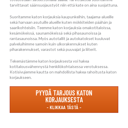
tarvittavat säänsuojaustyöt niin että kate on aina suojattuna.
Suoritamme katon korjauksia kaupunkeihin, taajama-alueille
sekä harvaan asutuille alueille kuten mökkiteiden päähän ja
saarikohteisiin. Teemme katon korjauksia omakotitaloissa,
kesämökeissä, saunamökeissä sekä pihasaunoissa ja
rantasaunoissa. Myös autotallit ja autokatokset kuuluvat
palveluihimme samoin kuin ulkorakennukset kuten
piharakennukset, varastot sekä puuvajat ja liiterit.
Tekemästämme katon korjauksesta voi hakea
kotitalousvähennystä henkilökohtaisessa verotuksessa.
Kotisivujemme kautta on mahdollista hakea rahoitusta katon
korjaukseen.
PYYDÄ TARJOUS KATON
KORJAUKSESTA