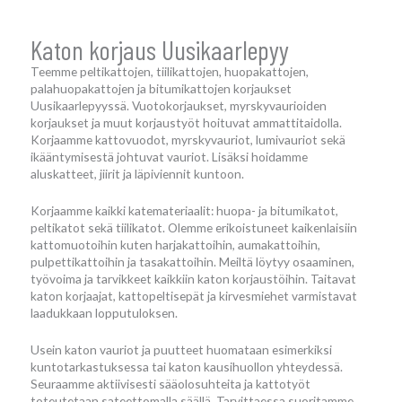
Katon korjaus Uusikaarlepyy
Teemme peltikattojen, tiilikattojen, huopakattojen,
palahuopakattojen ja bitumikattojen korjaukset
Uusikaarlepyyssä. Vuotokorjaukset, myrskyvaurioiden
korjaukset ja muut korjaustyöt hoituvat ammattitaidolla.
Korjaamme kattovuodot, myrskyvauriot, lumivauriot sekä
ikääntymisestä johtuvat vauriot. Lisäksi hoidamme
aluskatteet, jiirit ja läpiviennit kuntoon.
Korjaamme kaikki katemateriaalit: huopa- ja bitumikatot,
peltikatot sekä tiilikatot. Olemme erikoistuneet kaikenlaisiin
kattomuotoihin kuten harjakattoihin, aumakattoihin,
pulpettikattoihin ja tasakattoihin. Meiltä löytyy osaaminen,
työvoima ja tarvikkeet kaikkiin katon korjaustöihin. Taitavat
katon korjaajat, kattopeltisepät ja kirvesmiehet varmistavat
laadukkaan lopputuloksen.
Usein katon vauriot ja puutteet huomataan esimerkiksi
kuntotarkastuksessa tai katon kausihuollon yhteydessä.
Seuraamme aktiivisesti sääolosuhteita ja kattotyöt
toteutetaan sateettomalla säällä. Tarvittaessa suoritamme