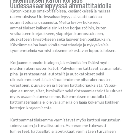
Uudessakaarlepyyssä ammattitaidolla
Katon korjaus omakotitaloissa, kesämökeissä ja muissa
rakennuksissa Uudessakaarlepyyssä vaatii tarkkaa
suunnittelua ja osaamista. Meiltä löytyy kokeneet
ammattilaiset kaikenlaisiin katon korjaustöihin, kuten
vesikatteen korjaukseen, yläpohjan kunnostukseen,
aluskatteen tiivistykseen sekä läpivientien paikkauksiin.
Käytämme aina laadukkaita materiaaleja ja nykyaikaisia
työmenetelmiä varmistaaksemme kestävän lopputuloksen.
Korjaamme omakotitalojen ja kesämökkien lisäksi myös
muiden rakennusten katot. Palvelumme kattavat saunamökit,
piha- ja rantasaunat, autotallit ja autokatokset sekä
ulkorakennukset. Lisäksi huolehdimme piharakennusten,
varastojen, puuvajojen ja liiterien kattokorjauksista. Vapaa-
ajan asunnot, aitat, hirsimökit sekä rintamamiestalot kuuluvat
myös osaamisalueeseemme. Rakennuksen muodolla tai
kattomateriaalilla ei ole väliä; meillä on laaja kokemus kaikkien
kattojen korjaamisesta.
Kattoammattilaisemme varmistavat myös kattosi varustelun
toimivuuden ja turvallisuuden. Asennamme tukevasti
lumiesteet, kattosillat ja lapetikkaat varmistaen turvallisen