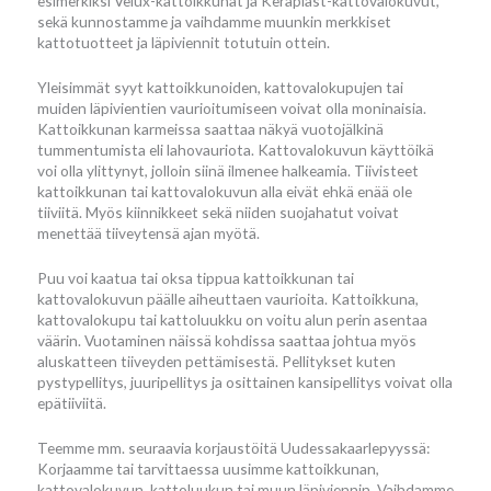
esimerkiksi Velux-kattoikkunat ja Keraplast-kattovalokuvut,
sekä kunnostamme ja vaihdamme muunkin merkkiset
kattotuotteet ja läpiviennit totutuin ottein.
Yleisimmät syyt kattoikkunoiden, kattovalokupujen tai
muiden läpivientien vaurioitumiseen voivat olla moninaisia.
Kattoikkunan karmeissa saattaa näkyä vuotojälkinä
tummentumista eli lahovauriota. Kattovalokuvun käyttöikä
voi olla ylittynyt, jolloin siinä ilmenee halkeamia. Tiivisteet
kattoikkunan tai kattovalokuvun alla eivät ehkä enää ole
tiiviitä. Myös kiinnikkeet sekä niiden suojahatut voivat
menettää tiiveytensä ajan myötä.
Puu voi kaatua tai oksa tippua kattoikkunan tai
kattovalokuvun päälle aiheuttaen vaurioita. Kattoikkuna,
kattovalokupu tai kattoluukku on voitu alun perin asentaa
väärin. Vuotaminen näissä kohdissa saattaa johtua myös
aluskatteen tiiveyden pettämisestä. Pellitykset kuten
pystypellitys, juuripellitys ja osittainen kansipellitys voivat olla
epätiiviitä.
Teemme mm. seuraavia korjaustöitä Uudessakaarlepyyssä:
Korjaamme tai tarvittaessa uusimme kattoikkunan,
kattovalokuvun, kattoluukun tai muun läpiviennin. Vaihdamme