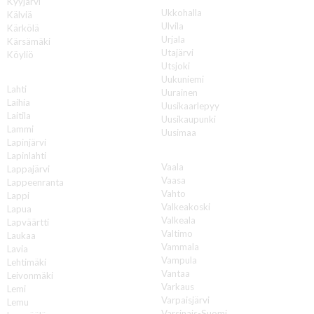
Kyyjärvi
Ukkohalla
Kälviä
Ulvila
Kärkölä
Urjala
Kärsämäki
Utajärvi
Köyliö
Utsjoki
L
Uukuniemi
Lahti
Uurainen
Laihia
Uusikaarlepyy
Laitila
Uusikaupunki
Lammi
Uusimaa
Lapinjärvi
V
Lapinlahti
Vaala
Lappajärvi
Vaasa
Lappeenranta
Vahto
Lappi
Valkeakoski
Lapua
Valkeala
Lapväärtti
Valtimo
Laukaa
Vammala
Lavia
Vampula
Lehtimäki
Vantaa
Leivonmäki
Varkaus
Lemi
Varpaisjärvi
Lemu
Varsinais-Suomi