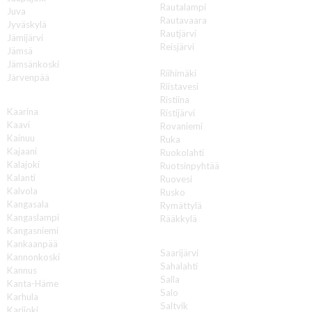
Rautalampi
Juva
Rautavaara
Jyväskylä
Rautjärvi
Jämijärvi
Reisjärvi
Jämsä
Renko
Jämsänkoski
Riihimäki
Järvenpää
Riistavesi
K
Ristiina
Kaarina
Ristijärvi
Kaavi
Rovaniemi
Kainuu
Ruka
Kajaani
Ruokolahti
Kalajoki
Ruotsinpyhtää
Kalanti
Ruovesi
Kalvola
Rusko
Kangasala
Rymättylä
Kangaslampi
Rääkkylä
Kangasniemi
S
Kankaanpää
Saarijärvi
Kannonkoski
Sahalahti
Kannus
Salla
Kanta-Häme
Salo
Karhula
Saltvik
Karijoki