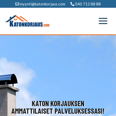
Siirry
myynti@katonkorjaus.com
040 712 88 88
sisältöön
KATON KORJAUKSEN
AMMATTILAISET PALVELUKSESSASI!