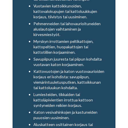
Vuotavien kattoikkunoiden,
kattovalokupujen tai kattoluukkujen
korjaus, tiivistys tai uusiminen.
Pehmenneiden tai lahovaurioituneiden
aluslautojen vaihtaminen ja
kirvesmiestyöt.
Myrskyn irrottamien peltikattojen,
kattopeltien, huopakattojen tai
kattotiilien korjaaminen.
Savupiipun juuresta tai piipun kohdalta
vuotavan katon korjaaminen.
Kattovuotojen ja katon vuotovaurioiden
korjaus eri kohdista: savupiipun,
viemärintuuletusputken, kattoikkunan
tai kattoluukun kohdalta.
Lumiesteiden, tikkaiden tai
kattoläpivientien irrottua kattoon
syntyneiden reikien korjaus.
Katon vesivahinkojen ja kastuneiden
puuosien uusiminen.
Aluskatteen osittainen korjaus tai