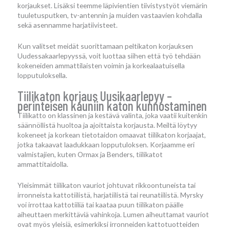
korjaukset. Lisäksi teemme läpivientien tiivistystyöt viemärin
tuuletusputken, tv-antennin ja muiden vastaavien kohdalla
sekä asennamme harjatiivisteet.
Kun valitset meidät suorittamaan peltikaton korjauksen
Uudessakaarlepyyssä, voit luottaa siihen että työ tehdään
kokeneiden ammattilaisten voimin ja korkealaatuisella
lopputuloksella.
Tiilikaton korjaus Uusikaarlepyy –
perinteisen kauniin katon kunnostaminen
Tiilikatto on klassinen ja kestävä valinta, joka vaatii kuitenkin
säännöllistä huoltoa ja ajoittaista korjausta. Meiltä löytyy
kokeneet ja korkean tietotaidon omaavat tiilikaton korjaajat,
jotka takaavat laadukkaan lopputuloksen. Korjaamme eri
valmistajien, kuten Ormax ja Benders, tiilikatot
ammattitaidolla.
Yleisimmät tiilikaton vauriot johtuvat rikkoontuneista tai
irronneista kattotiilistä, harjatiilistä tai reunatiilistä. Myrsky
voi irrottaa kattotiiliä tai kaataa puun tiilikaton päälle
aiheuttaen merkittäviä vahinkoja. Lumen aiheuttamat vauriot
ovat myös yleisiä, esimerkiksi irronneiden kattotuotteiden