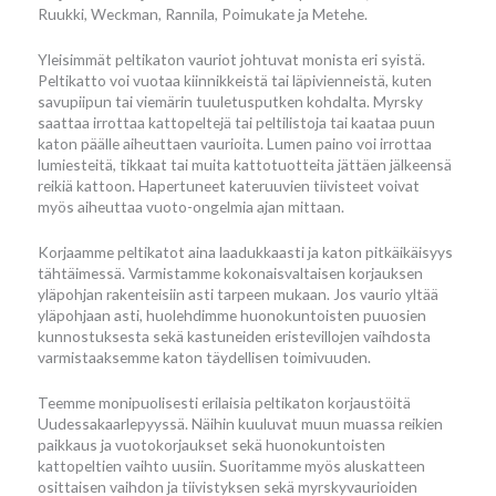
Ruukki, Weckman, Rannila, Poimukate ja Metehe.
Yleisimmät peltikaton vauriot johtuvat monista eri syistä.
Peltikatto voi vuotaa kiinnikkeistä tai läpivienneistä, kuten
savupiipun tai viemärin tuuletusputken kohdalta. Myrsky
saattaa irrottaa kattopeltejä tai peltilistoja tai kaataa puun
katon päälle aiheuttaen vaurioita. Lumen paino voi irrottaa
lumiesteitä, tikkaat tai muita kattotuotteita jättäen jälkeensä
reikiä kattoon. Hapertuneet kateruuvien tiivisteet voivat
myös aiheuttaa vuoto-ongelmia ajan mittaan.
Korjaamme peltikatot aina laadukkaasti ja katon pitkäikäisyys
tähtäimessä. Varmistamme kokonaisvaltaisen korjauksen
yläpohjan rakenteisiin asti tarpeen mukaan. Jos vaurio yltää
yläpohjaan asti, huolehdimme huonokuntoisten puuosien
kunnostuksesta sekä kastuneiden eristevillojen vaihdosta
varmistaaksemme katon täydellisen toimivuuden.
Teemme monipuolisesti erilaisia peltikaton korjaustöitä
Uudessakaarlepyyssä. Näihin kuuluvat muun muassa reikien
paikkaus ja vuotokorjaukset sekä huonokuntoisten
kattopeltien vaihto uusiin. Suoritamme myös aluskatteen
osittaisen vaihdon ja tiivistyksen sekä myrskyvaurioiden