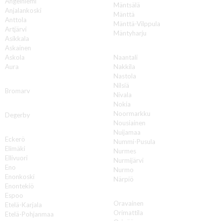
Angelniemi
Mäntsälä
Anjalankoski
Mänttä
Anttola
Mänttä-Vilppula
Artjärvi
Mäntyharju
Asikkala
N
Askainen
Askola
Naantali
Aura
Nakkila
Nastola
B
Nilsiä
Bromarv
Nivala
Nokia
D
Noormarkku
Degerby
Nousiainen
E
Nuijamaa
Eckerö
Nummi-Pusula
Elimäki
Nurmes
Ellivuori
Nurmijärvi
Eno
Nurmo
Enonkoski
Närpiö
Enontekiö
O
Espoo
Oravainen
Etelä-Karjala
Orimattila
Etelä-Pohjanmaa