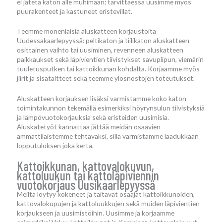
ei jätetä katon alle muhimaan; tarvittaessa uusimme myös
puurakenteet ja kastuneet eristevillat.
Teemme monenlaisia aluskatteen korjaustöitä
Uudessakaarlepyyssä: peltikaton ja tiilikaton aluskatteen
osittainen vaihto tai uusiminen, revenneen aluskatteen
paikkaukset sekä läpivientien tiivistykset savupiipun, viemärin
tuuletusputken tai kattoikkunan kohdalta. Korjaamme myös
jiirit ja sisätaitteet sekä teemme ylösnostojen toteutukset.
Aluskatteen korjauksen lisäksi varmistamme koko katon
toimintakunnon tekemällä esimerkiksi höyrynsulun tiivistyksiä
ja lämpövuotokorjauksia sekä eristeiden uusimisia.
Aluskatetyöt kannattaa jättää meidän osaavien
ammattilaistemme tehtäväksi, sillä varmistamme laadukkaan
lopputuloksen joka kerta.
Kattoikkunan, kattovalokuvun,
kattoluukun tai kattoläpiviennin
vuotokorjaus Uusikaarlepyyssä
Meiltä löytyy kokeneet ja taitavat osaajat kattoikkunoiden,
kattovalokupujen ja kattoluukkujen sekä muiden läpivientien
korjaukseen ja uusimistöihin. Uusimme ja korjaamme