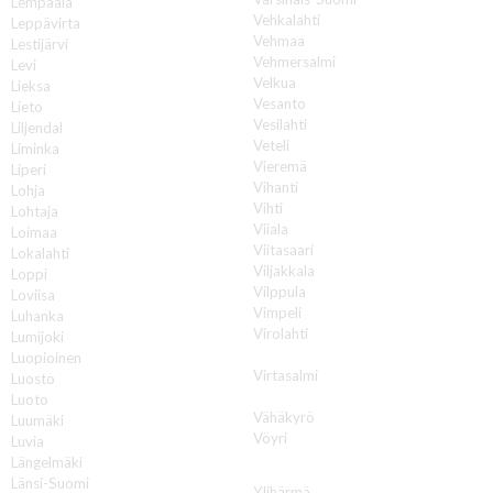
Lempäälä
Vehkalahti
Leppävirta
Vehmaa
Lestijärvi
Vehmersalmi
Levi
Velkua
Lieksa
Vesanto
Lieto
Vesilahti
Liljendal
Veteli
Liminka
Vieremä
Liperi
Vihanti
Lohja
Vihti
Lohtaja
Viiala
Loimaa
Viitasaari
Lokalahti
Viljakkala
Loppi
Vilppula
Loviisa
Vimpeli
Luhanka
Virolahti
Lumijoki
Virrat
Luopioinen
Virtasalmi
Luosto
Vuokatti
Luoto
Vähäkyrö
Luumäki
Vöyri
Luvia
Längelmäki
Y
Länsi-Suomi
Ylihärmä