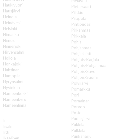
Pielavesi
Haukivuori
Pietarsaari
Hausjärvi
Piikkiö
Heinola
Piippola
Heinävesi
Pihtipudas
Helsinki
Pirkanmaa
Himanka
Pirkkala
Himos
Pohja
Hinnerjoki
Pohjanmaa
Hirvensalmi
Pohjaslahti
Hollola
Pohjois-Karjala
Honkajoki
Pohjois-Pohjanmaa
Huittinen
Pohjois-Savo
Humppila
Pohjois-Suomi
Hyrynsalmi
Polvijärvi
Hyvinkää
Pomarkku
Hämeenkoski
Pori
Hämeenkyrö
Pornainen
Hämeenlinna
Porvoo
Posio
I
Pudasjärvi
Ii
Pukkila
Iisalmi
Pulkkila
Iitti
Punkaharju
Ikaalinen