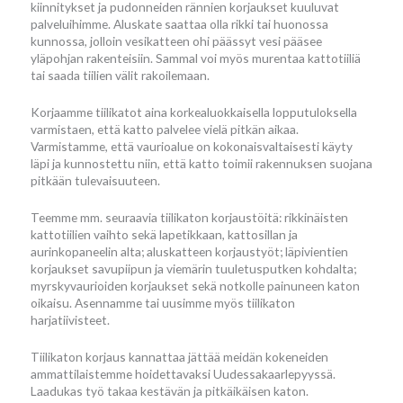
kiinnitykset ja pudonneiden rännien korjaukset kuuluvat
palveluihimme. Aluskate saattaa olla rikki tai huonossa
kunnossa, jolloin vesikatteen ohi päässyt vesi pääsee
yläpohjan rakenteisiin. Sammal voi myös murentaa kattotiiliä
tai saada tiilien välit rakoilemaan.
Korjaamme tiilikatot aina korkealuokkaisella lopputuloksella
varmistaen, että katto palvelee vielä pitkän aikaa.
Varmistamme, että vaurioalue on kokonaisvaltaisesti käyty
läpi ja kunnostettu niin, että katto toimii rakennuksen suojana
pitkään tulevaisuuteen.
Teemme mm. seuraavia tiilikaton korjaustöitä: rikkinäisten
kattotiilien vaihto sekä lapetikkaan, kattosillan ja
aurinkopaneelin alta; aluskatteen korjaustyöt; läpivientien
korjaukset savupiipun ja viemärin tuuletusputken kohdalta;
myrskyvaurioiden korjaukset sekä notkolle painuneen katon
oikaisu. Asennamme tai uusimme myös tiilikaton
harjatiivisteet.
Tiilikaton korjaus kannattaa jättää meidän kokeneiden
ammattilaistemme hoidettavaksi Uudessakaarlepyyssä.
Laadukas työ takaa kestävän ja pitkäikäisen katon.