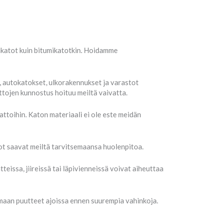
akatot kuin bitumikatotkin. Hoidamme
, autokatokset, ulkorakennukset ja varastot
ttojen kunnostus hoituu meiltä vaivatta.
kattoihin. Katon materiaali ei ole este meidän
ot saavat meiltä tarvitsemaansa huolenpitoa.
eissa, jiireissä tai läpivienneissä voivat aiheuttaa
maan puutteet ajoissa ennen suurempia vahinkoja.