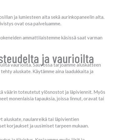
osillan ja lumiesteen alta sekä aurinkopaneelin alta.
iivistys ovat osa palveluamme.
 kokeneiden ammattilaistemme käsissä saat varman
teudelta ja vaurioilta
muilta vaurioilta. Sauvossa tarjoamme aluskatteen
ä tehty aluskate. Käytämme aina laadukkaita ja
ekä väärin toteutetut ylösnostot ja läpiviennit. Myös
t monenlaisia tapauksia, joissa linnut, oravat tai
 aluskate, naulanreikä tai läpivientien
iset korjaukset ja uusimiset tarpeen mukaan.
us ja tiivistys. Korjaamme myös jiirit ja