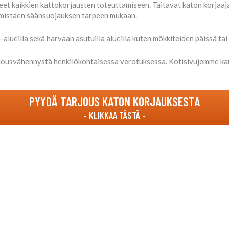
eet kaikkien kattokorjausten toteuttamiseen. Taitavat katon korjaaja
armistaen säänsuojauksen tarpeen mukaan.
lueilla sekä harvaan asutuilla alueilla kuten mökkiteiden päissä tai
lousvähennystä henkilökohtaisessa verotuksessa. Kotisivujemme kau
PYYDÄ TARJOUS KATON KORJAUKSESTA