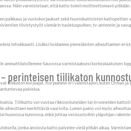
taessa. Näin varmistetaan, että katto toimii moitteettomasti pitkään.
ien paikkaus ja vuotokorjaukset sekä huonokuntoisten kattopeltien 
vientien tiivistystyöt viemärin tuuletusputken, tv-antennin ja savu
elmia tehokkaasti. Lisäksi hoidamme pieneläinten aiheuttamien erist
lle ammattilaisillemme Sauvossa varmistaaksesi korkealaatuisen lop
 – perinteisen tiilikaton kunnost
t tiilikaton korjaajat. Korjaamme eri valmistajien, kuten Ormax ja Be
siantuntevaa palvelua.
naisia. Tiilikatto voi vuotaa rikkoontuneiden tai irronneiden kattotiil
älle aiheuttaen merkittäviä vaurioita. Lumen paino voi myös aiheuttaa
i tai huonossa kunnossa, mikä johtaa vesivuotoihin yläpohjan rakentei
loksella, jonka ansiosta katto palvelee vielä pitkän aikaa. Varmista