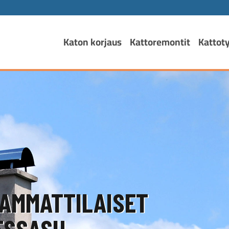
Katon korjaus
Kattoremontit
Kattot
AMMATTILAISET
SSASI!