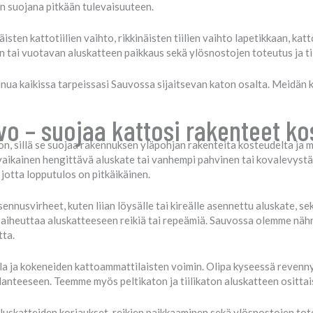
sen suojana pitkään tulevaisuuteen.
sten kattotiilien vaihto, rikkinäisten tiilien vaihto lapetikkaan, katt
n tai vuotavan aluskatteen paikkaus sekä ylösnostojen toteutus ja t
nua kaikissa tarpeissasi Sauvossa sijaitsevan katon osalta. Meidän
o – suojaa kattosi rakenteet kos
on, sillä se suojaa rakennuksen yläpohjan rakenteita kosteudelta ja 
ykyaikainen hengittävä aluskate tai vanhempi pahvinen tai kovalevyst
jotta lopputulos on pitkäikäinen.
ennusvirheet, kuten liian löysälle tai kireälle asennettu aluskate, s
iheuttaa aluskatteeseen reikiä tai repeämiä. Sauvossa olemme nähnee
tta.
la ja kokeneiden kattoammattilaisten voimin. Olipa kyseessä revennyt
ilanteeseen. Teemme myös peltikaton ja tiilikaton aluskatteen ositta
katteiden korjaukset, reikien paikkaaminen sekä ylösnostojen toteut