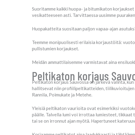
Suoritamme kaikki huopa- ja bitumikaton korjaukset 
vesikatteeseen asti. Tarvittaessa uusimme puuraken
Huopakatteita suositaan paljon vapaa-ajan asutuksi
Teemme monipuolisesti erilaisia korjaustöitä: vuot
pullistumien korjaukset.
Meidän ammattilaisemme varmistavat aina ensiluokk
Peltikaton korjaus Sauvo
Peltikaton korjaus Sauvossa on järkevä valinta, kun 
hallitsevat niin profiilipeltikatteiden, tiilikuvioit
Rannila, Poimukate ja Metehe.
Yleisiä peltikaton vaurioita ovat esimerkiksi vuotoko
päälle. Talvella lumi voi irrottaa lumiesteet, tikkaa
tai se on irronnut ajan myötä. Hapertuneet kateruuv
Korjaamme peltikatot aina laadukkaasti ja tähtäämm