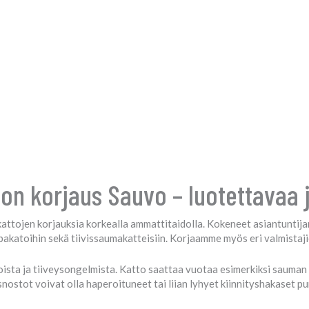
on korjaus Sauvo – luotettavaa 
ttojen korjauksia korkealla ammattitaidolla. Kokeneet asiantuntija
pakatoihin sekä tiivissaumakatteisiin. Korjaamme myös eri valmistajien
ta ja tiiveysongelmista. Katto saattaa vuotaa esimerkiksi sauman ta
snostot voivat olla haperoituneet tai liian lyhyet kiinnityshakaset 