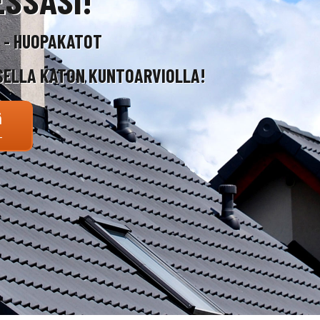
T - HUOPAKATOT
SELLA KATON KUNTOARVIOLLA!
ä