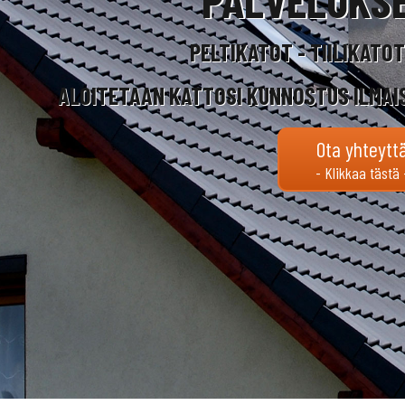
PELTIKATOT - TIILIKATO
ALOITETAAN KATTOSI KUNNOSTUS ILMAI
Ota yhteytt