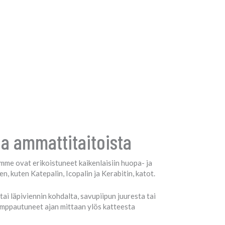
ja ammattitaitoista
mme ovat erikoistuneet kaikenlaisiin huopa- ja
, kuten Katepalin, Icopalin ja Kerabitin, katot.
i läpiviennin kohdalta, savupiipun juuresta tai
pumppautuneet ajan mittaan ylös katteesta