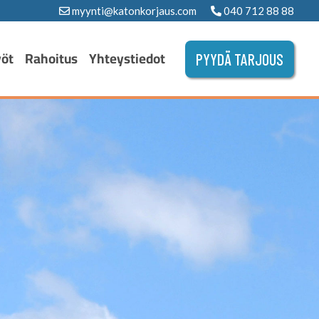
myynti@katonkorjaus.com
040 712 88 88
yöt
Rahoitus
Yhteystiedot
PYYDÄ TARJOUS