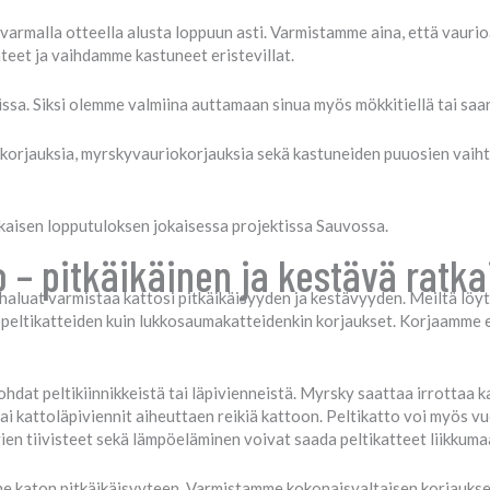
varmalla otteella alusta loppuun asti. Varmistamme aina, että vaurio
teet ja vaihdamme kastuneet eristevillat.
ssa. Siksi olemme valmiina auttamaan sinua myös mökkitiellä tai saa
okorjauksia, myrskyvauriokorjauksia sekä kastuneiden puuosien vaih
aisen lopputuloksen jokaisessa projektissa Sauvossa.
 – pitkäikäinen ja kestävä ratkai
haluat varmistaa kattosi pitkäikäisyyden ja kestävyyden. Meiltä löyty
ujen peltikatteiden kuin lukkosaumakatteidenkin korjaukset. Korjaamme
hdat peltikiinnikkeistä tai läpivienneistä. Myrsky saattaa irrottaa ka
t tai kattoläpiviennit aiheuttaen reikiä kattoon. Peltikatto voi myös v
ien tiivisteet sekä lämpöeläminen voivat saada peltikatteet liikkum
e katon pitkäikäisyyteen. Varmistamme kokonaisvaltaisen korjauksen