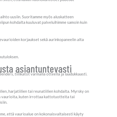
vaihto uusiin. Suoritamme myös aluskatteen
piipun kohdalta kuuluvat palveluihimme samoin kuin
evaurioiden korjaukset sekä aurinkopaneelin alta
putuloksen.
usta asiantuntevasti
nders, tiilikatot varmalla otteella ja laadukkaasti.
ien, harjatiilien tai reunatiilien kohdalta. Myrsky on
 vaurioita, kuten irrottaa kattotuotteita tai
siin.
mme, että vaurioalue on kokonaisvaltaisesti käyty