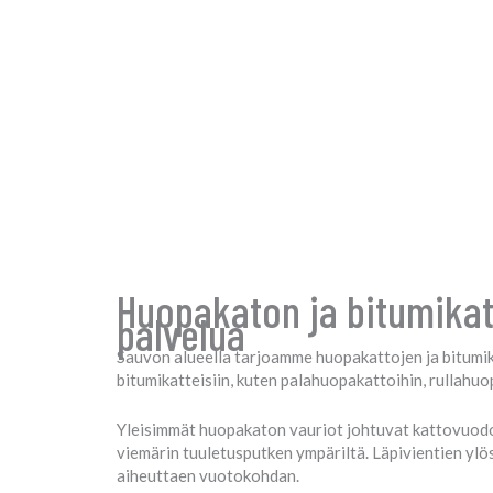
Huopakaton ja bitumikat
palvelua
Sauvon alueella tarjoamme huopakattojen ja bitumika
bitumikatteisiin, kuten palahuopakattoihin, rullahuo
Yleisimmät huopakaton vauriot johtuvat kattovuodois
viemärin tuuletusputken ympäriltä. Läpivientien ylö
aiheuttaen vuotokohdan.