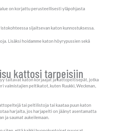
alue on korjattu perusteellisesti yläpohjasta
ristokohteessa sijaitsevan katon kunnostuksessa.
toja. Lisäksi hoidamme katon höyrypussien sekä
su kattosi tarpeisiin
y taitavat katon korjaajat ja kattopeltisepät, jotka
 eri valmistajien peltikatot, kuten Ruukki, Weckman,
ttopeltejä tai peltilistoja tai kaataa puun katon
uotaa harjalta, jos harjapelti on jäänyt asentamatta
aan ja saumat aukeilemaan.
 siten, että kaikki huonokuntoiset puuosat