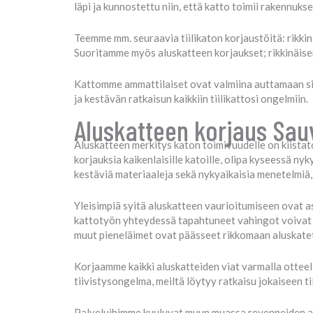
läpi ja kunnostettu niin, että katto toimii rakennuk
Teemme mm. seuraavia tiilikaton korjaustöitä: rikkinäi
Suoritamme myös aluskatteen korjaukset; rikkinäise
Kattomme ammattilaiset ovat valmiina auttamaan si
ja kestävän ratkaisun kaikkiin tiilikattosi ongelmiin.
Aluskatteen korjaus Sauv
Aluskatteen merkitys katon toimivuudelle on kiistat
korjauksia kaikenlaisille katoille, olipa kyseessä n
kestäviä materiaaleja sekä nykyaikaisia menetelmiä, 
Yleisimpiä syitä aluskatteen vaurioitumiseen ovat as
kattotyön yhteydessä tapahtuneet vahingot voivat a
muut pieneläimet ovat päässeet rikkomaan aluskate
Korjaamme kaikki aluskatteiden viat varmalla otteel
tiivistysongelma, meiltä löytyy ratkaisu jokaiseen t
Palveluihimme kuuluvat muun muassa revenneiden alus