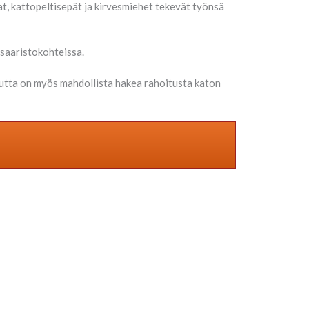
t, kattopeltisepät ja kirvesmiehet tekevät työnsä
 saaristokohteissa.
tta on myös mahdollista hakea rahoitusta katon