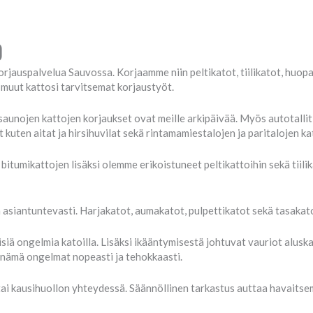
o
rjauspalvelua Sauvossa. Korjaamme niin peltikatot, tiilikatot, huop
muut kattosi tarvitsemat korjaustyöt.
aunojen kattojen korjaukset ovat meille arkipäivää. Myös autotallit
uten aitat ja hirsihuvilat sekä rintamamiestalojen ja paritalojen ka
 bitumikattojen lisäksi olemme erikoistuneet peltikattoihin sekä tiili
asiantuntevasti. Harjakatot, aumakatot, pulpettikatot sekä tasakat
iä ongelmia katoilla. Lisäksi ikääntymisestä johtuvat vauriot aluskatt
nämä ongelmat nopeasti ja tehokkaasti.
ai kausihuollon yhteydessä. Säännöllinen tarkastus auttaa havaitse