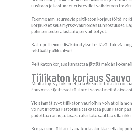
uusitaan ja kastuneet eristevillat vaihdetaan tarvit
Teemme mm. seuraavia peltikaton korjaustöitä: reik
korjaukset sekä myrskyvaurioiden kunnostukset. Läpi
pehmenneiden aluslautojen vaihtotyöt.
Kattopeltiemme lisäkiinnitykset estävät tulevia ong
tehtävät paikkaukset.
Peltikaton korjaus kannattaa jättää meidän kokenei
Tiilikaton korjaus Sauvo
Meiltä löytyy kokeneet ja korkean tietotaidon omaava
Sauvossa sijaitsevat tiilikatot saavat meiltä aina a
Yleisimmät syyt tiilikaton vaurioihin voivat olla moni
voinut irrottaa kattotiiliä tai kaataa puun katon pä
pudottaa rännejä. Lisäksi aluskate saattaa olla rikk
Korjaamme tiilikatot aina korkealuokkaisella lopputu