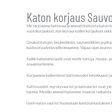
Katon korjaus Sauv
Me tarjoamme kattavaa ja ammattitaitoista katon ko
vuotokorjaukset, myrskyvaurioiden korjaukset sekä 
Omakotitalojen, kesämökkien, saunamökkien ja pihas
kuuluvat palveluvalikoimaamme. Vapaa-ajan asunnot k
Kaikki katemateriaalit ovat meille tuttuja. Huopa- ja
osaamisellemme.
Korjaamme kaikenlaiset kattomuodot tehokkaasti ja 
Kattovuodot, myrskyvauriot ja lumivauriot ovat yleis
harmia. Meidän ammattilaisemme osaavat ratkaista 
Usein katon vauriot huomataan kuntotarkastuksen t