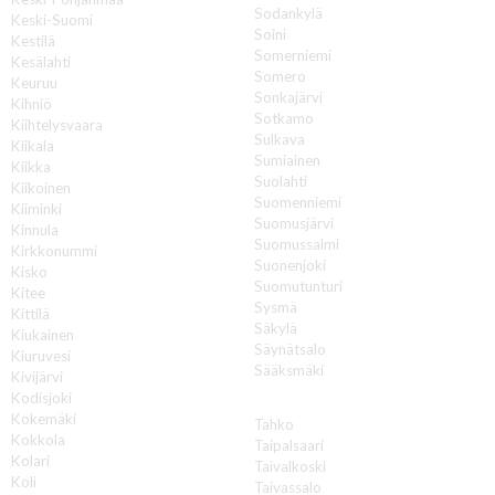
Sodankylä
Keski-Suomi
Soini
Kestilä
Somerniemi
Kesälahti
Somero
Keuruu
Sonkajärvi
Kihniö
Sotkamo
Kiihtelysvaara
Sulkava
Kiikala
Sumiainen
Kiikka
Suolahti
Kiikoinen
Suomenniemi
Kiiminki
Suomusjärvi
Kinnula
Suomussalmi
Kirkkonummi
Suonenjoki
Kisko
Suomutunturi
Kitee
Sysmä
Kittilä
Säkylä
Kiukainen
Säynätsalo
Kiuruvesi
Sääksmäki
Kivijärvi
Kodisjoki
T
Kokemäki
Tahko
Kokkola
Taipalsaari
Kolari
Taivalkoski
Koli
Taivassalo