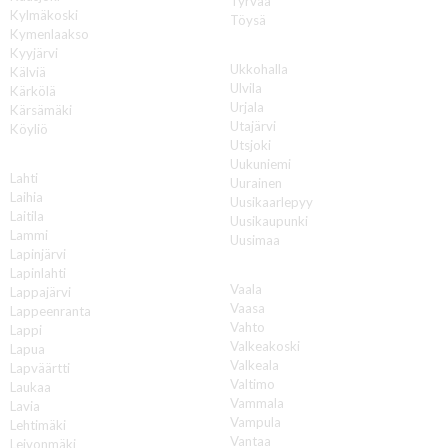
Tyrvää
Kylmäkoski
Töysä
Kymenlaakso
U
Kyyjärvi
Ukkohalla
Kälviä
Ulvila
Kärkölä
Urjala
Kärsämäki
Utajärvi
Köyliö
Utsjoki
L
Uukuniemi
Lahti
Uurainen
Laihia
Uusikaarlepyy
Laitila
Uusikaupunki
Lammi
Uusimaa
Lapinjärvi
V
Lapinlahti
Vaala
Lappajärvi
Vaasa
Lappeenranta
Vahto
Lappi
Valkeakoski
Lapua
Valkeala
Lapväärtti
Valtimo
Laukaa
Vammala
Lavia
Vampula
Lehtimäki
Vantaa
Leivonmäki