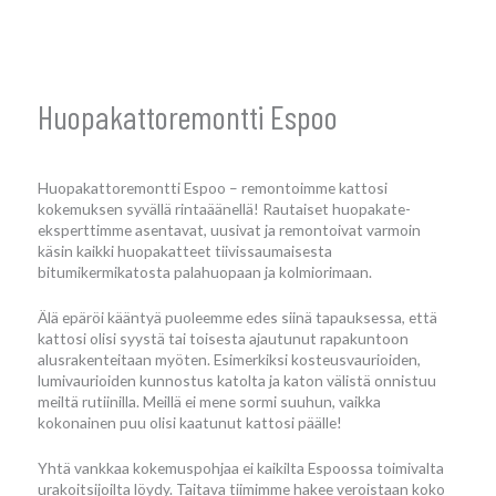
Huopakattoremontti Espoo
Huopakattoremontti Espoo – remontoimme kattosi
kokemuksen syvällä rintaäänellä! Rautaiset huopakate-
eksperttimme asentavat, uusivat ja remontoivat varmoin
käsin kaikki huopakatteet tiivissaumaisesta
bitumikermikatosta palahuopaan ja kolmiorimaan.
Älä epäröi kääntyä puoleemme edes siinä tapauksessa, että
kattosi olisi syystä tai toisesta ajautunut rapakuntoon
alusrakenteitaan myöten. Esimerkiksi kosteusvaurioiden,
lumivaurioiden kunnostus katolta ja katon välistä onnistuu
meiltä rutiinilla. Meillä ei mene sormi suuhun, vaikka
kokonainen puu olisi kaatunut kattosi päälle!
Yhtä vankkaa kokemuspohjaa ei kaikilta Espoossa toimivalta
urakoitsijoilta löydy. Taitava tiimimme hakee veroistaan koko