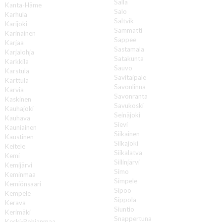
Salla
Kanta-Häme
Salo
Karhula
Saltvik
Karijoki
Sammatti
Karinainen
Sappee
Karjaa
Sastamala
Karjalohja
Satakunta
Karkkila
Sauvo
Karstula
Savitaipale
Karttula
Savonlinna
Karvia
Savonranta
Kaskinen
Savukoski
Kauhajoki
Seinäjoki
Kauhava
Sievi
Kauniainen
Siikainen
Kaustinen
Siikajoki
Keitele
Siikalatva
Kemi
Siilinjärvi
Kemijärvi
Simo
Keminmaa
Simpele
Kemiönsaari
Sipoo
Kempele
Sippola
Kerava
Siuntio
Kerimäki
Snappertuna
Keski-Pohjanmaa