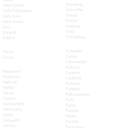
Oravainen
Etelä-Karjala
Orimattila
Etelä-Pohjanmaa
Oripää
Etelä-Savo
Orivesi
Etelä-Suomi
Oulainen
Eura
Oulu
Eurajoki
Outokumpu
Evijärvi
P
F
Padasjoki
Fiskars
Paimio
Forssa
Pallastunturi
H
Paltamo
Haapajärvi
Parainen
Haapavesi
Parikkala
Hailuoto
Parkano
Halikko
Pattijoki
Halsua
Pelkosenniemi
Hamina
Pello
Hammarland
Perho
Hankasalmi
Pernaja
Hanko
Perniö
Harjavalta
Pertteli
Hartola
Pertunmaa