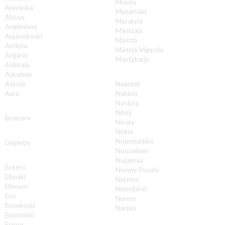
Muurla
Alavieska
Mynämäki
Alavus
Myrskylä
Angelniemi
Mäntsälä
Anjalankoski
Mänttä
Anttola
Mänttä-Vilppula
Artjärvi
Mäntyharju
Asikkala
N
Askainen
Askola
Naantali
Aura
Nakkila
Nastola
B
Nilsiä
Bromarv
Nivala
Nokia
D
Noormarkku
Degerby
Nousiainen
E
Nuijamaa
Eckerö
Nummi-Pusula
Elimäki
Nurmes
Ellivuori
Nurmijärvi
Eno
Nurmo
Enonkoski
Närpiö
Enontekiö
O
Espoo