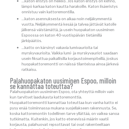
…katon eristys on heikko. Jos katon eristys on kehno,
lämpö karkaa katon kautta harakoille. Katon lisäeristys
onnistuu vain kattoremontilla.
…katon asennuksesta on aikaa noin neljäkymmentä
vuotta. Neljäkymmentä kesää ja talvea jättävät katolle
jälkensä väistämättä, ja usein huopakaton uusiminen
Espoossa on katon 40-vuotispäivän tietämillä
järkipäätös.
…katto on kärsinyt vakavia lumivaurioita tai
myrskyvaurioita. Vaikka lumi- ja myrskyvauriot saadaan
usein fiksattua paikallisilla korjaustoimenpiteillä, joskus
huopakattoremontti on näissä tilanteissa ainoa järkevä
ratkaisu.
Palahuopakaton uusiminen Espoo, milloin
se kannattaa toteuttaa?
Palahuopakaton uusiminen Espoo, ota yhteyttä milloin vain
kun tarvitset laadukasta kattoremonttia.
Huopakattoremontti kannattaa toteuttaa kun vanha katto ei
pysy enää toiminnassa mukana suojellakseen rakennusta. Se,
koska kattoremontin todellinen tarve yllättää, on vaikea sanoa
tutkimatta. Kuitenkin, jos katto etenevissä määrin vaatii
korjausta, palahuovat repsottavat tai ovat rakenteeltaan