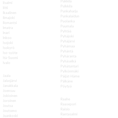
Pukkila
Iisalmi
Pulkkila
Iitti
Punkaharju
Ikaalinen
Punkalaidun
Ilmajoki
Puolanka
Ilomantsi
Puumala
Imatra
Pyhtää
Inari
Pyhäjoki
Inkoo
Pyhäjärvi
Isojoki
Pyhämaa
Isokyrö
Pyhäntä
Iso-syöte
Pyhäranta
Itä-Suomi
Pyhäselkä
Ivalo
Pyhätunturi
J
Pylkönmäki
Jaala
Päijät-Häme
Jalasjärvi
Pälkäne
Janakkala
Pöytyä
Joensuu
R
Jokioinen
Raahe
Joroinen
Raasepori
Joutsa
Raisio
Joutseno
Rantasalmi
Juankoski