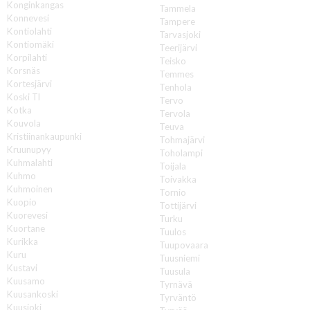
Konginkangas
Tammela
Konnevesi
Tampere
Kontiolahti
Tarvasjoki
Kontiomäki
Teerijärvi
Korpilahti
Teisko
Korsnäs
Temmes
Kortesjärvi
Tenhola
Koski Tl
Tervo
Kotka
Tervola
Kouvola
Teuva
Kristiinankaupunki
Tohmajärvi
Kruunupyy
Toholampi
Kuhmalahti
Toijala
Kuhmo
Toivakka
Kuhmoinen
Tornio
Kuopio
Tottijärvi
Kuorevesi
Turku
Kuortane
Tuulos
Kurikka
Tuupovaara
Kuru
Tuusniemi
Kustavi
Tuusula
Kuusamo
Tyrnävä
Kuusankoski
Tyrväntö
Kuusjoki