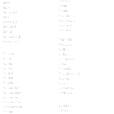
Rantsila
Jurva
Ranua
Juuka
Rauma
Juupajoki
Rautalampi
Juva
Rautavaara
Jyväskylä
Rautjärvi
Jämijärvi
Reisjärvi
Jämsä
Renko
Jämsänkoski
Riihimäki
Järvenpää
Riistavesi
K
Ristiina
Kaarina
Ristijärvi
Kaavi
Rovaniemi
Kainuu
Ruka
Kajaani
Ruokolahti
Kalajoki
Ruotsinpyhtää
Kalanti
Ruovesi
Kalvola
Rusko
Kangasala
Rymättylä
Kangaslampi
Rääkkylä
Kangasniemi
S
Kankaanpää
Saarijärvi
Kannonkoski
Sahalahti
Kannus