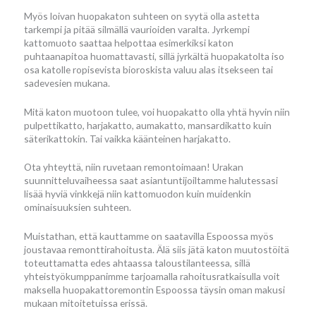
Myös loivan huopakaton suhteen on syytä olla astetta
tarkempi ja pitää silmällä vaurioiden varalta. Jyrkempi
kattomuoto saattaa helpottaa esimerkiksi katon
puhtaanapitoa huomattavasti, sillä jyrkältä huopakatolta iso
osa katolle ropisevista bioroskista valuu alas itsekseen tai
sadevesien mukana.
Mitä katon muotoon tulee, voi huopakatto olla yhtä hyvin niin
pulpettikatto, harjakatto, aumakatto, mansardikatto kuin
säterikattokin. Tai vaikka käänteinen harjakatto.
Ota yhteyttä, niin ruvetaan remontoimaan! Urakan
suunnitteluvaiheessa saat asiantuntijoiltamme halutessasi
lisää hyviä vinkkejä niin kattomuodon kuin muidenkin
ominaisuuksien suhteen.
Muistathan, että kauttamme on saatavilla Espoossa myös
joustavaa remonttirahoitusta. Älä siis jätä katon muutostöitä
toteuttamatta edes ahtaassa taloustilanteessa, sillä
yhteistyökumppanimme tarjoamalla rahoitusratkaisulla voit
maksella huopakattoremontin Espoossa täysin oman makusi
mukaan mitoitetuissa erissä.