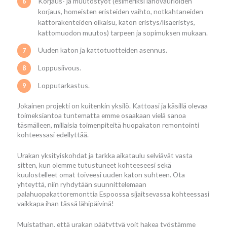
Korjaus- ja muutostyöt (esimeriksi lahovaurioiden
korjaus, homeisten eristeiden vaihto, notkahtaneiden
kattorakenteiden oikaisu, katon eristys/lisäeristys,
kattomuodon muutos) tarpeen ja sopimuksen mukaan.
Uuden katon ja kattotuotteiden asennus.
Loppusiivous.
Lopputarkastus.
Jokainen projekti on kuitenkin yksilö. Kattoasi ja käsillä olevaa
toimeksiantoa tuntematta emme osaakaan vielä sanoa
täsmälleen, millaisia toimenpiteitä huopakaton remontointi
kohteessasi edellyttää.
Urakan yksityiskohdat ja tarkka aikataulu selviävät vasta
sitten, kun olemme tutustuneet kohteeseesi sekä
kuulostelleet omat toiveesi uuden katon suhteen. Ota
yhteyttä, niin ryhdytään suunnittelemaan
palahuopakattoremonttia Espoossa sijaitsevassa kohteessasi
vaikkapa ihan tässä lähipäivinä!
Muistathan, että urakan päätyttyä voit hakea työstämme