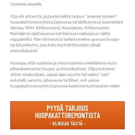
Uusimaa-alueella.
Ota siis yhteyttä, ja pyydä meiltä tarjous ”avaimet käteen”-
huopakattoremontista Espoossa tai lähikunnissa (esimerkiksi
Vantaa, Vihti, Kirkkonummi, Kauniainen, Kirkkonummi,
Nurmijärvi) sijaitsevassa kohteessasi vaikkapa jo näiltä
näppäimiltä. Pian kiinteistösi laella komeilee upouusi huopa-
tai bitumikatto, jota koko kortteli ihastelee silmät
ymmyrkäisenä!
Huomaa, että uusimme ja remontoimme mielellämme myös
piharakennusten huopa- ja bitumikatteet. Olipa kohteesi
sitten omakotitalo, vapaa-ajan asunto tai vaikka ”vain”
autotalli, varasto, pihasauna tai liiteri, voit uskoa
huopakattoremontin Espoossa käsiimme luottavaisin mielin.
PYYDÄ TARJOUS
HUOPAKATTOREMONTISTA