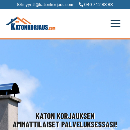
Siirry
myynti@katonkorjaus.com
040 712 88 88
sisältöön
KATON KORJAUKSEN
AMMATTILAISET PALVELUKSESSASI!