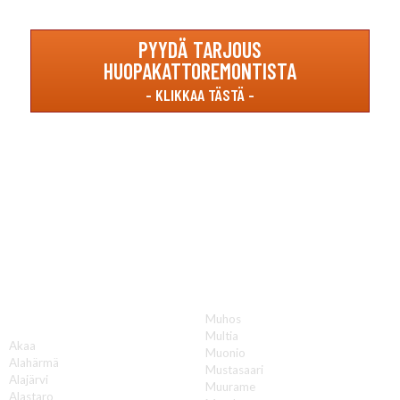
PYYDÄ TARJOUS
HUOPAKATTOREMONTISTA
Katon korjauksia luotettavasti koko Suomen
alueella!
Muhos
A
Multia
Akaa
Muonio
Alahärmä
Mustasaari
Alajärvi
Muurame
Alastaro