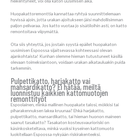
heikentyneet, voi olla katon uusimisen aika.
Huopakattoremonttia kannattaa ryhtyä suunnittelemaan
hyvissä ajoin, jotta urakan ajoitukseen jäisi mahdollisimman
paljon pelivaraa. Jos katto vuotaa jo sisätiloihin asti, on katto
remontoitava viipymättä.
Ota siis yhteyttä, jos jostain syystä epäilet huopakaton
uusimisen Espoossa sijaitsevassa kohteessasi olevan
ajankohtaista! Kunhan olemme hieman tutustuneet käsillä
olevaan toimeksiantoon, voidaan urakan aikatauluakin puida
tarkemmin.
Pulpettikatto, harjakatto vai
mansardikatto? Ei hätää, meiltä
luonnistuu kaikkien kattomuotojen
remonttityöt
Espoolainen, minkä mallinen huopakate talosi, mökkisi tai
piharakennuksen lakea kruunaa? Ehkä harjakatto,
pulpettikatto, mansardikatto, tai hieman huonon maineen
saanut tasakatto? Tasakaton kosteusvaurioriski on
käsinkosketeltava, minkä vuoksi kyseinen kattomuoto
luokitellaan Espoossa nykyään riskirakenteeksi.