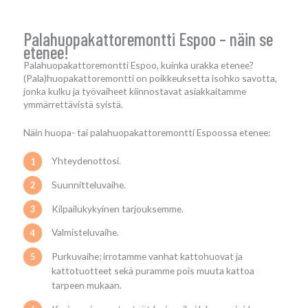
Palahuopakattoremontti Espoo – näin se
etenee!
Palahuopakattoremontti Espoo, kuinka urakka etenee?
(Pala)huopakattoremontti on poikkeuksetta isohko savotta,
jonka kulku ja työvaiheet kiinnostavat asiakkaitamme
ymmärrettävistä syistä.
Näin huopa- tai palahuopakattoremontti Espoossa etenee:
Yhteydenottosi.
Suunnitteluvaihe.
Kilpailukykyinen tarjouksemme.
Valmisteluvaihe.
Purkuvaihe; irrotamme vanhat kattohuovat ja
kattotuotteet sekä puramme pois muuta kattoa
tarpeen mukaan.