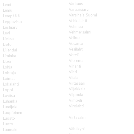
Varkaus
Lemi
Varpaisjärvi
Lemu
Varsinais-Suomi
Lempäälä
Vehkalahti
Leppävirta
Vehmaa
Lestijärvi
Vehmersalmi
Levi
Velkua
Lieksa
Vesanto
Lieto
Vesilahti
Liljendal
Veteli
Liminka
Vieremä
Liperi
Vihanti
Lohja
Vihti
Lohtaja
Viiala
Loimaa
Viitasaari
Lokalahti
Viljakkala
Loppi
Vilppula
Loviisa
Vimpeli
Luhanka
Virolahti
Lumijoki
Virrat
Luopioinen
Virtasalmi
Luosto
Vuokatti
Luoto
Vähäkyrö
Luumäki