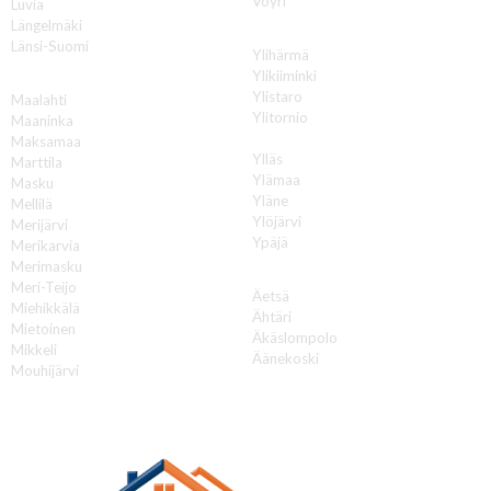
Vöyri
Luvia
Längelmäki
Y
Länsi-Suomi
Ylihärmä
Ylikiiminki
M
Ylistaro
Maalahti
Ylitornio
Maaninka
Ylivieska
Maksamaa
Ylläs
Marttila
Ylämaa
Masku
Yläne
Mellilä
Ylöjärvi
Merijärvi
Ypäjä
Merikarvia
Merimasku
Ä
Meri-Teijo
Äetsä
Miehikkälä
Ähtäri
Mietoinen
Äkäslompolo
Mikkeli
Äänekoski
Mouhijärvi