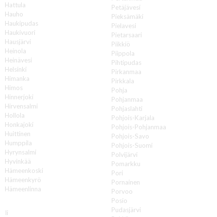
Hattula
Petäjävesi
Hauho
Pieksämäki
Haukipudas
Pielavesi
Haukivuori
Pietarsaari
Hausjärvi
Piikkiö
Heinola
Piippola
Heinävesi
Pihtipudas
Helsinki
Pirkanmaa
Himanka
Pirkkala
Himos
Pohja
Hinnerjoki
Pohjanmaa
Hirvensalmi
Pohjaslahti
Hollola
Pohjois-Karjala
Honkajoki
Pohjois-Pohjanmaa
Huittinen
Pohjois-Savo
Humppila
Pohjois-Suomi
Hyrynsalmi
Polvijärvi
Hyvinkää
Pomarkku
Hämeenkoski
Pori
Hämeenkyrö
Pornainen
Hämeenlinna
Porvoo
Posio
I
Pudasjärvi
Ii