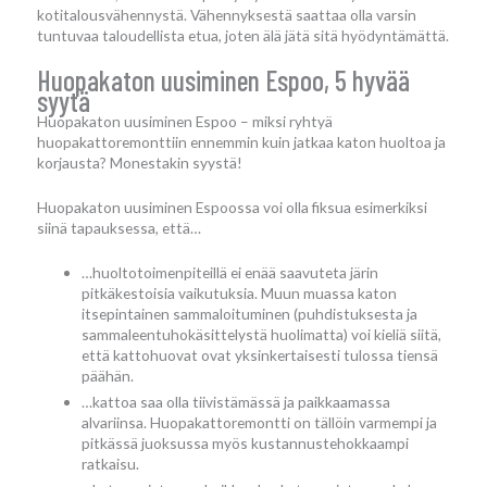
kotitalousvähennystä. Vähennyksestä saattaa olla varsin
tuntuvaa taloudellista etua, joten älä jätä sitä hyödyntämättä.
Huopakaton uusiminen Espoo, 5 hyvää
syytä
Huopakaton uusiminen Espoo – miksi ryhtyä
huopakattoremonttiin ennemmin kuin jatkaa katon huoltoa ja
korjausta? Monestakin syystä!
Huopakaton uusiminen Espoossa voi olla fiksua esimerkiksi
siinä tapauksessa, että…
…huoltotoimenpiteillä ei enää saavuteta järin
pitkäkestoisia vaikutuksia. Muun muassa katon
itsepintainen sammaloituminen (puhdistuksesta ja
sammaleentuhokäsittelystä huolimatta) voi kieliä siitä,
että kattohuovat ovat yksinkertaisesti tulossa tiensä
päähän.
…kattoa saa olla tiivistämässä ja paikkaamassa
alvariinsa. Huopakattoremontti on tällöin varmempi ja
pitkässä juoksussa myös kustannustehokkaampi
ratkaisu.