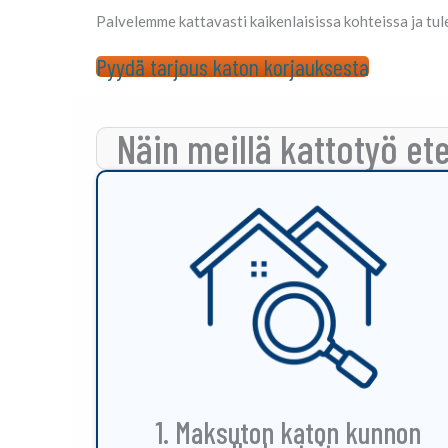
Palvelemme kattavasti kaikenlaisissa kohteissa ja tul
Pyydä tarjous katon korjauksesta
Näin meillä kattotyö et
1. Maksuton katon kunnon