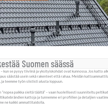
 kestää Suomen säässä
– kun se pysyy tiiviinä ja yksityiskohdat ovat kunnossa. Jos katto alk
orjaus säästää usein sekä rakenteet että rahaa. Meidän kattoammattil
ja teemme työn siististi alusta loppuun.
n “nopea paikka sieltä täältä” – vaan huolellisesti suunniteltu peltika
tikatebrändien kattoja ja tunnemme eri profiilien ja detaljien vaati
e ne kaikki ammattitaidolla.