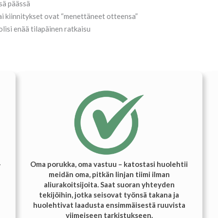
nsä päässä
tai kiinnitykset ovat “menettäneet otteensa”
olisi enää tilapäinen ratkaisu
–
Oma porukka, oma vastuu – katostasi huolehtii
meidän oma, pitkän linjan tiimi ilman
aliurakoitsijoita. Saat suoran yhteyden
tekijöihin, jotka seisovat työnsä takana ja
huolehtivat laadusta ensimmäisestä ruuvista
viimeiseen tarkistukseen.