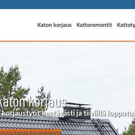
Katon korjaus
Kattoremontit
Kattot
katon korjaus
rjaustyöt kestävästi ja tiiviillä lopputul
rjous katon korjauksesta