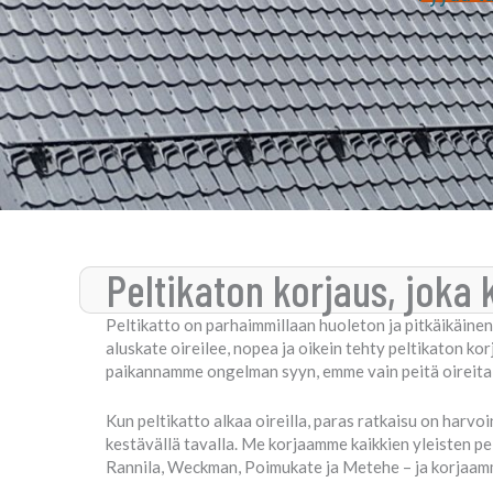
Peltikaton korjaus, joka
Peltikatto on parhaimmillaan huoleton ja pitkäikäinen 
aluskate oireilee, nopea ja oikein tehty peltikaton k
paikannamme ongelman syyn, emme vain peitä oireita, 
Kun peltikatto alkaa oireilla, paras ratkaisu on harvoi
kestävällä tavalla. Me korjaamme kaikkien yleisten pel
Rannila, Weckman, Poimukate ja Metehe – ja korjaamm