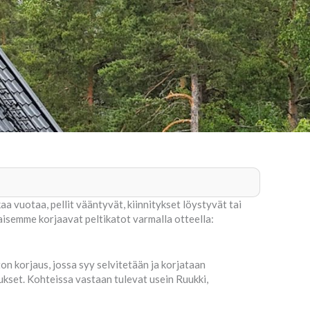
aa vuotaa, pellit vääntyvät, kiinnitykset löystyvät tai
aisemme korjaavat peltikatot varmalla otteella:
ton korjaus, jossa syy selvitetään ja korjataan
mukset. Kohteissa vastaan tulevat usein Ruukki,