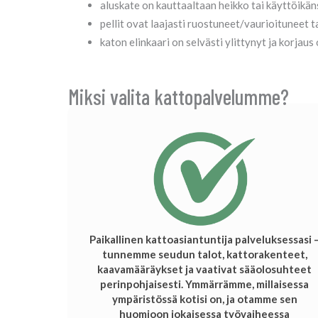
aluskate on kauttaaltaan heikko tai käyttöikä
pellit ovat laajasti ruostuneet/vaurioituneet 
katon elinkaari on selvästi ylittynyt ja korjaus 
Miksi valita kattopalvelumme?
Paikallinen kattoasiantuntija palveluksessasi 
tunnemme seudun talot, kattorakenteet,
kaavamääräykset ja vaativat sääolosuhteet
perinpohjaisesti. Ymmärrämme, millaisessa
ympäristössä kotisi on, ja otamme sen
huomioon jokaisessa työvaiheessa