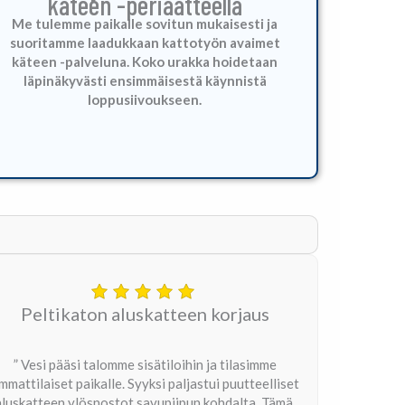
käteen -periaatteella
Me tulemme paikalle sovitun mukaisesti ja
suoritamme laadukkaan kattotyön avaimet
käteen -palveluna.
Koko urakka hoidetaan
läpinäkyvästi ensimmäisestä käynnistä
loppusiivoukseen.
Peltikaton aluskatteen korjaus
” Vesi pääsi talomme sisätiloihin ja tilasimme
mmattilaiset paikalle. Syyksi paljastui puutteelliset
aluskatteen ylösnostot savupiipun kohdalta. Tämä,