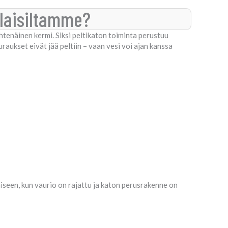
ilaisiltamme?
 yhtenäinen kermi. Siksi peltikaton toiminta perustuu
euraukset eivät jää peltiin – vaan vesi voi ajan kanssa
seen, kun vaurio on rajattu ja katon perusrakenne on