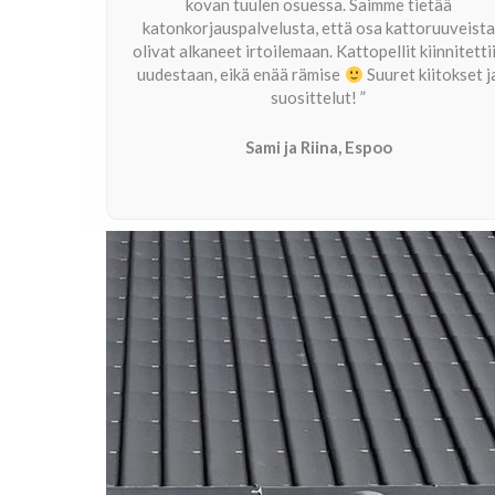
kovan tuulen osuessa. Saimme tietää
katonkorjauspalvelusta, että osa kattoruuveista
olivat alkaneet irtoilemaan. Kattopellit kiinnitetti
uudestaan, eikä enää rämise
Suuret kiitokset j
suosittelut! ”
Sami ja Riina, Espoo