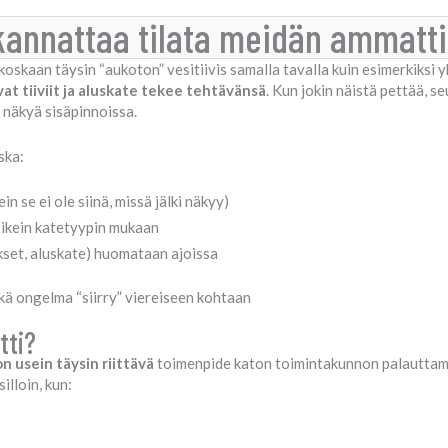
 kannattaa tilata meidän ammatt
e koskaan täysin “aukoton” vesitiivis samalla tavalla kuin esimerkiksi
at tiiviit ja aluskate tekee tehtävänsä
. Kun jokin näistä pettää, s
n näkyä sisäpinnoissa.
ska:
 se ei ole siinä, missä jälki näkyy)
 oikein katetyypin mukaan
ukset, aluskate) huomataan ajoissa
kä ongelma “siirry” viereiseen kohtaan
tti?
n usein täysin riittävä
toimenpide katon toimintakunnon palauttami
illoin, kun: