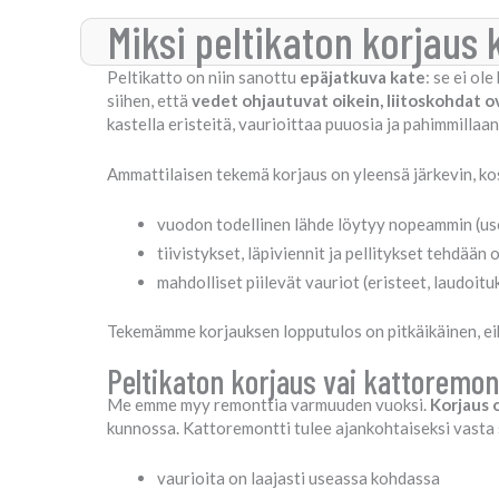
Miksi peltikaton korjaus
Peltikatto on niin sanottu
epäjatkuva kate
: se ei ol
siihen, että
vedet ohjautuvat oikein, liitoskohdat ov
kastella eristeitä, vaurioittaa puuosia ja pahimmillaa
Ammattilaisen tekemä korjaus on yleensä järkevin, ko
vuodon todellinen lähde löytyy nopeammin (usein
tiivistykset, läpiviennit ja pellitykset tehdään
mahdolliset piilevät vauriot (eristeet, laudoit
Tekemämme korjauksen lopputulos on pitkäikäinen, ei
Peltikaton korjaus vai kattoremon
Me emme myy remonttia varmuuden vuoksi.
Korjaus o
kunnossa. Kattoremontti tulee ajankohtaiseksi vasta s
vaurioita on laajasti useassa kohdassa