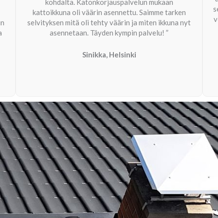
kohdalta. Katonkorjauspalvelun mukaan
s
kattoikkuna oli väärin asennettu. Saimme tarken
v
in
selvityksen mitä oli tehty väärin ja miten ikkuna nyt
a
asennetaan. Täyden kympin palvelu! ”
Sinikka, Helsinki