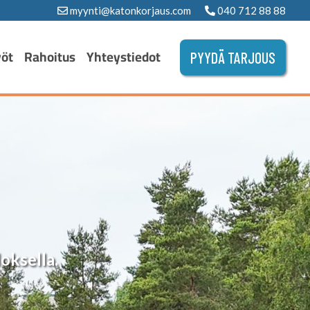
myynti@katonkorjaus.com
040 712 88 88
yöt
Rahoitus
Yhteystiedot
PYYDÄ TARJOUS
oksella.