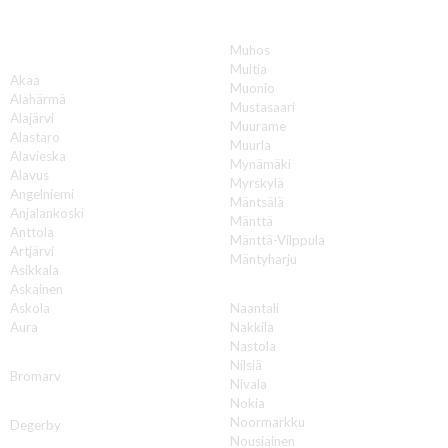
Muhos
A
Multia
Akaa
Muonio
Alahärmä
Mustasaari
Alajärvi
Muurame
Alastaro
Muurla
Alavieska
Mynämäki
Alavus
Myrskylä
Angelniemi
Mäntsälä
Anjalankoski
Mänttä
Anttola
Mänttä-Vilppula
Artjärvi
Mäntyharju
Asikkala
N
Askainen
Askola
Naantali
Aura
Nakkila
Nastola
B
Nilsiä
Bromarv
Nivala
Nokia
D
Noormarkku
Degerby
Nousiainen