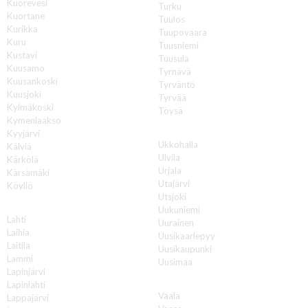
Kuorevesi
Turku
Kuortane
Tuulos
Kurikka
Tuupovaara
Kuru
Tuusniemi
Kustavi
Tuusula
Kuusamo
Tyrnävä
Kuusankoski
Tyrväntö
Kuusjoki
Tyrvää
Kylmäkoski
Töysä
Kymenlaakso
U
Kyyjärvi
Ukkohalla
Kälviä
Ulvila
Kärkölä
Urjala
Kärsämäki
Utajärvi
Köyliö
Utsjoki
L
Uukuniemi
Lahti
Uurainen
Laihia
Uusikaarlepyy
Laitila
Uusikaupunki
Lammi
Uusimaa
Lapinjärvi
V
Lapinlahti
Vaala
Lappajärvi