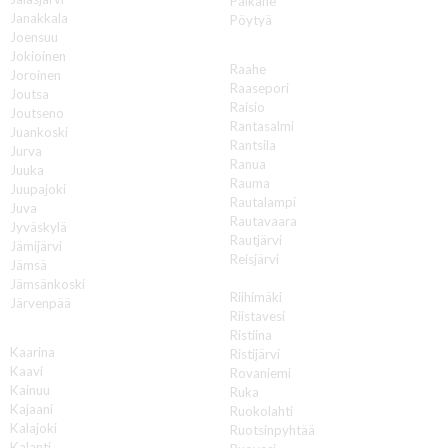
Pälkäne
Janakkala
Pöytyä
Joensuu
R
Jokioinen
Raahe
Joroinen
Raasepori
Joutsa
Raisio
Joutseno
Rantasalmi
Juankoski
Rantsila
Jurva
Ranua
Juuka
Rauma
Juupajoki
Rautalampi
Juva
Rautavaara
Jyväskylä
Rautjärvi
Jämijärvi
Reisjärvi
Jämsä
Renko
Jämsänkoski
Riihimäki
Järvenpää
Riistavesi
K
Ristiina
Kaarina
Ristijärvi
Kaavi
Rovaniemi
Kainuu
Ruka
Kajaani
Ruokolahti
Kalajoki
Ruotsinpyhtää
Kalanti