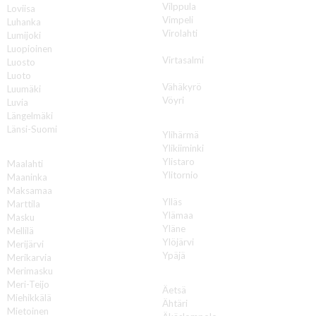
Vilppula
Loviisa
Vimpeli
Luhanka
Virolahti
Lumijoki
Virrat
Luopioinen
Virtasalmi
Luosto
Vuokatti
Luoto
Vähäkyrö
Luumäki
Vöyri
Luvia
Längelmäki
Y
Länsi-Suomi
Ylihärmä
Ylikiiminki
M
Ylistaro
Maalahti
Ylitornio
Maaninka
Ylivieska
Maksamaa
Ylläs
Marttila
Ylämaa
Masku
Yläne
Mellilä
Ylöjärvi
Merijärvi
Ypäjä
Merikarvia
Merimasku
Ä
Meri-Teijo
Äetsä
Miehikkälä
Ähtäri
Mietoinen