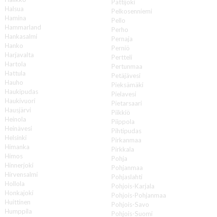
Pattijoki
Halsua
Pelkosenniemi
Hamina
Pello
Hammarland
Perho
Hankasalmi
Pernaja
Hanko
Perniö
Harjavalta
Pertteli
Hartola
Pertunmaa
Hattula
Petäjävesi
Hauho
Pieksämäki
Haukipudas
Pielavesi
Haukivuori
Pietarsaari
Hausjärvi
Piikkiö
Heinola
Piippola
Heinävesi
Pihtipudas
Helsinki
Pirkanmaa
Himanka
Pirkkala
Himos
Pohja
Hinnerjoki
Pohjanmaa
Hirvensalmi
Pohjaslahti
Hollola
Pohjois-Karjala
Honkajoki
Pohjois-Pohjanmaa
Huittinen
Pohjois-Savo
Humppila
Pohjois-Suomi