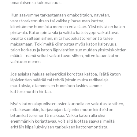
omanlaisensa kokonaisuus.
Kun saavumme tarkastamaan omakotitalon, navetan,
varastorakennuksen tai vaikka pihasaunan kattoa,
kiinnitämme huomiota moneen eri asiaan. Yksi niistä on katon
pinta-ala. Katon pinta-ala ja valittu katetyyppi vaikuttavat
omalta osaltaan siihen, mitä huopakattoremontti tulee
maksamaan. Toki meitä kiinnostaa myös katon kaltevuus,
talon korkeus ja katon läpivientien sun muiden yksityiskohtien
määrä – nämä seikat vaikuttavat siihen, miten kauan katon
vaihtoon menee.
Jos asiakas haluaa esimerkiksi korottaa kattoa, lisätä katon
läpivientien määrää tai tehdä joitain muita radikaaleja
muutoksia, otamme sen huomioon laskiessamme
kattoremontin hintaa.
Myös katon alapuolisten osien kunnolla on vaikutusta siihen,
mitä kesämökin, karjasuojan tai jonkin muun kiinteistön
bitumikattoremontti maksaa. Vaikka katon alla olisi
enemmänkin korjattavaa, voit silti luottaa saavasi meiltä
erittäin kilpailukykyisen tarjouksen kattoremontista.