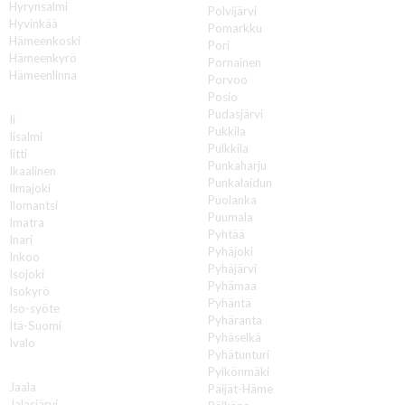
Hyrynsalmi
Polvijärvi
Hyvinkää
Pomarkku
Hämeenkoski
Pori
Hämeenkyrö
Pornainen
Hämeenlinna
Porvoo
Posio
I
Pudasjärvi
Ii
Pukkila
Iisalmi
Pulkkila
Iitti
Punkaharju
Ikaalinen
Punkalaidun
Ilmajoki
Puolanka
Ilomantsi
Puumala
Imatra
Pyhtää
Inari
Pyhäjoki
Inkoo
Pyhäjärvi
Isojoki
Pyhämaa
Isokyrö
Pyhäntä
Iso-syöte
Pyhäranta
Itä-Suomi
Pyhäselkä
Ivalo
Pyhätunturi
J
Pylkönmäki
Jaala
Päijät-Häme
Jalasjärvi