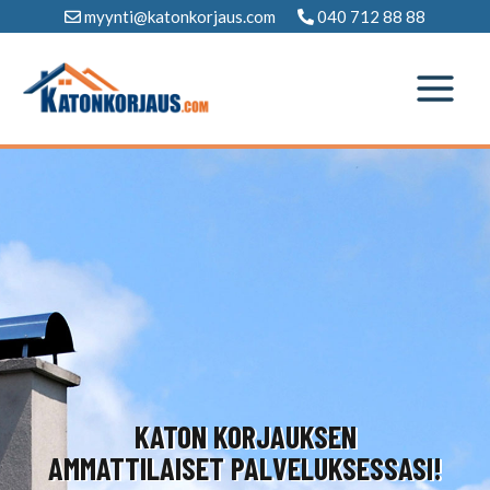
Siirry
myynti@katonkorjaus.com
040 712 88 88
sisältöön
KATON KORJAUKSEN
AMMATTILAISET PALVELUKSESSASI!