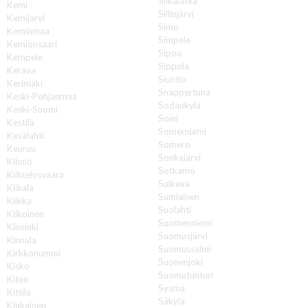
Siikalatva
Kemi
Siilinjärvi
Kemijärvi
Simo
Keminmaa
Simpele
Kemiönsaari
Sipoo
Kempele
Sippola
Kerava
Siuntio
Kerimäki
Snappertuna
Keski-Pohjanmaa
Sodankylä
Keski-Suomi
Soini
Kestilä
Somerniemi
Kesälahti
Somero
Keuruu
Sonkajärvi
Kihniö
Sotkamo
Kiihtelysvaara
Sulkava
Kiikala
Sumiainen
Kiikka
Suolahti
Kiikoinen
Suomenniemi
Kiiminki
Suomusjärvi
Kinnula
Suomussalmi
Kirkkonummi
Suonenjoki
Kisko
Suomutunturi
Kitee
Sysmä
Kittilä
Säkylä
Kiukainen