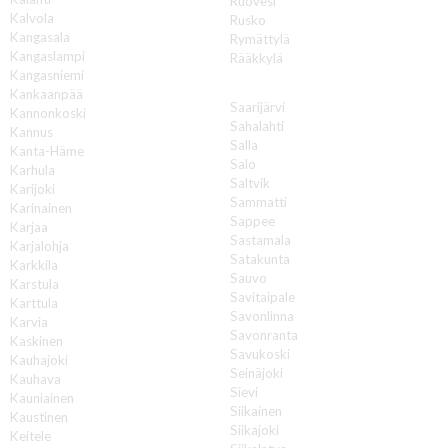
Ruovesi
Kalvola
Rusko
Kangasala
Rymättylä
Kangaslampi
Rääkkylä
Kangasniemi
S
Kankaanpää
Saarijärvi
Kannonkoski
Sahalahti
Kannus
Salla
Kanta-Häme
Salo
Karhula
Saltvik
Karijoki
Sammatti
Karinainen
Sappee
Karjaa
Sastamala
Karjalohja
Satakunta
Karkkila
Sauvo
Karstula
Savitaipale
Karttula
Savonlinna
Karvia
Savonranta
Kaskinen
Savukoski
Kauhajoki
Seinäjoki
Kauhava
Sievi
Kauniainen
Siikainen
Kaustinen
Siikajoki
Keitele