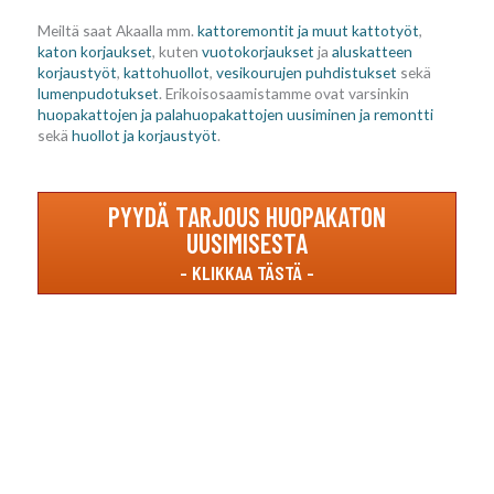
Meiltä saat Akaalla mm.
kattoremontit ja muut kattotyöt
,
katon korjaukset
, kuten
vuotokorjaukset
ja
aluskatteen
korjaustyöt
,
kattohuollot
,
vesikourujen puhdistukset
sekä
lumenpudotukset
. Erikoisosaamistamme ovat varsinkin
huopakattojen ja palahuopakattojen uusiminen ja remontti
sekä
huollot ja korjaustyöt
.
PYYDÄ TARJOUS HUOPAKATON
UUSIMISESTA
Katon korjauksia luotettavasti koko Suomen
alueella!