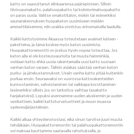
katto on saavuttanut elinkaarensa päätepisteen. Silloin
tiivissaumakatto, palahuopakatto tai kolmiorimahuopakatto
on paras uusia. Valitse omakotitalon, mökin tai esimerkiksi
saunarakennuksen huopakaton uusimiseen meidän
ammattilaisemme, niin urakka onnistuu erinomaisella laadulla.
Kaikki kattotyömme Akaassa toteutetaan avaimet käteen -
paketteina, ja tämä koskee myös katon uusimista.
Huopakattoremontti on joskus hyvin nopea toteuttaa. Jos
katon alla ei ole kosteusvaurioita tai muuta hämminkiä,
voidaan katto ehkä uusia rakentamalla uusi katto suoraan
vanhan katon varaan. Tällöin asiakas säästää vanhan katon
purku- ja jätekustannukset. Usein vanha katto pitää kuitenkin
purkaa ensin. Seuraavaksi on vuorossa kattorakenteiden
kunnostaminen, vahvistaminen tai vaikkapa korottaminen
(esimerkiksi silloin, jos on tarkoitus vaihtaa tasakatto
harjakatoksi). Lopuksi asennamme uuden aluskermin ja uuden
vesikatteen, kaikki kattoturvatuotteet ja muun muassa
sadevesijärjestelmän.
Kaikki alkaa yhteydenotostasi, eikä sinun tarvitse juuri muuta
tehdäkään. Huopakattoremontin tai palahuopakattoremontin
voi maksaa kauttamme saatavalla rahoituksella, ja