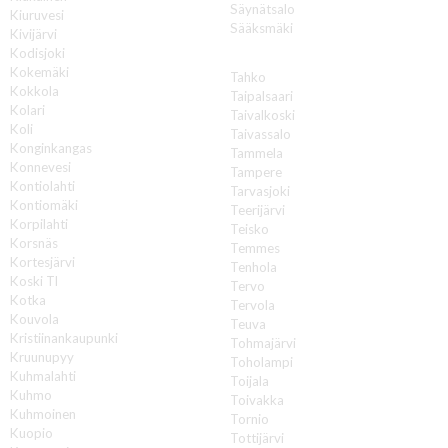
Säynätsalo
Kiuruvesi
Sääksmäki
Kivijärvi
Kodisjoki
T
Kokemäki
Tahko
Kokkola
Taipalsaari
Kolari
Taivalkoski
Koli
Taivassalo
Konginkangas
Tammela
Konnevesi
Tampere
Kontiolahti
Tarvasjoki
Kontiomäki
Teerijärvi
Korpilahti
Teisko
Korsnäs
Temmes
Kortesjärvi
Tenhola
Koski Tl
Tervo
Kotka
Tervola
Kouvola
Teuva
Kristiinankaupunki
Tohmajärvi
Kruunupyy
Toholampi
Kuhmalahti
Toijala
Kuhmo
Toivakka
Kuhmoinen
Tornio
Kuopio
Tottijärvi