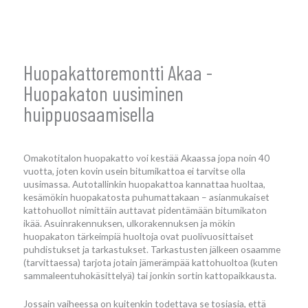
Huopakattoremontti Akaa -
Huopakaton uusiminen
huippuosaamisella
Omakotitalon huopakatto voi kestää Akaassa jopa noin 40
vuotta, joten kovin usein bitumikattoa ei tarvitse olla
uusimassa. Autotallinkin huopakattoa kannattaa huoltaa,
kesämökin huopakatosta puhumattakaan – asianmukaiset
kattohuollot nimittäin auttavat pidentämään bitumikaton
ikää. Asuinrakennuksen, ulkorakennuksen ja mökin
huopakaton tärkeimpiä huoltoja ovat puolivuosittaiset
puhdistukset ja tarkastukset. Tarkastusten jälkeen osaamme
(tarvittaessa) tarjota jotain jämerämpää kattohuoltoa (kuten
sammaleentuhokäsittelyä) tai jonkin sortin kattopaikkausta.
Jossain vaiheessa on kuitenkin todettava se tosiasia, että