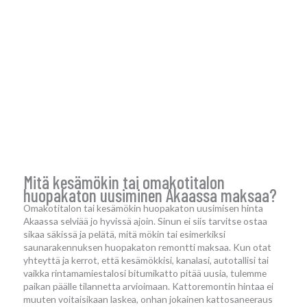
Mitä kesämökin tai omakotitalon
huopakaton uusiminen Akaassa maksaa?
Omakotitalon tai kesämökin huopakaton uusimisen hinta
Akaassa selviää jo hyvissä ajoin. Sinun ei siis tarvitse ostaa
sikaa säkissä ja pelätä, mitä mökin tai esimerkiksi
saunarakennuksen huopakaton remontti maksaa. Kun otat
yhteyttä ja kerrot, että kesämökkisi, kanalasi, autotallisi tai
vaikka rintamamiestalosi bitumikatto pitää uusia, tulemme
paikan päälle tilannetta arvioimaan. Kattoremontin hintaa ei
muuten voitaisikaan laskea, onhan jokainen kattosaneeraus