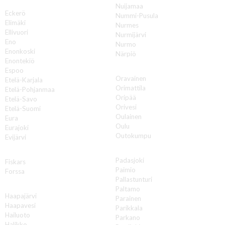
E
Nuijamaa
Eckerö
Nummi-Pusula
Elimäki
Nurmes
Ellivuori
Nurmijärvi
Eno
Nurmo
Enonkoski
Närpiö
Enontekiö
O
Espoo
Oravainen
Etelä-Karjala
Orimattila
Etelä-Pohjanmaa
Oripää
Etelä-Savo
Orivesi
Etelä-Suomi
Oulainen
Eura
Oulu
Eurajoki
Outokumpu
Evijärvi
P
F
Padasjoki
Fiskars
Paimio
Forssa
Pallastunturi
H
Paltamo
Haapajärvi
Parainen
Haapavesi
Parikkala
Hailuoto
Parkano
Halikko