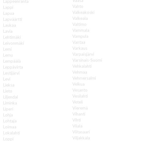
Vaasa
Lappeenranta
Vahto
Lappi
Valkeakoski
Lapua
Valkeala
Lapväärtti
Valtimo
Laukaa
Vammala
Lavia
Vampula
Lehtimäki
Vantaa
Leivonmäki
Varkaus
Lemi
Varpaisjärvi
Lemu
Varsinais-Suomi
Lempäälä
Vehkalahti
Leppävirta
Vehmaa
Lestijärvi
Vehmersalmi
Levi
Velkua
Lieksa
Vesanto
Lieto
Vesilahti
Liljendal
Veteli
Liminka
Vieremä
Liperi
Vihanti
Lohja
Vihti
Lohtaja
Viiala
Loimaa
Viitasaari
Lokalahti
Viljakkala
Loppi