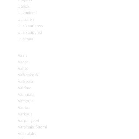
Utsjoki
Uukuniemi
Uurainen
Uusikaarlepyy
Uusikaupunki
Uusimaa
V
Vaala
Vaasa
Vahto
Valkeakoski
Valkeala
Valtimo
Vammala
Vampula
Vantaa
Varkaus
Varpaisjärvi
Varsinais-Suomi
Vehkalahti