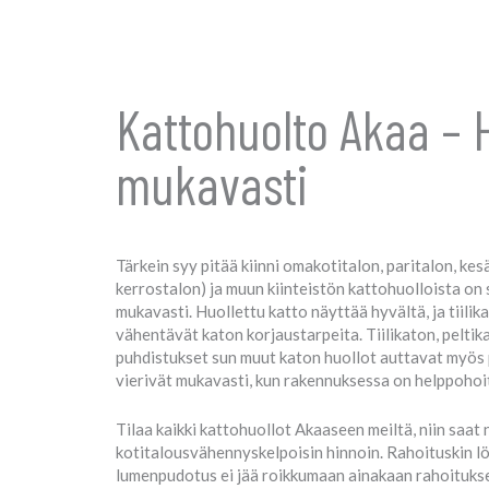
Kattohuolto Akaa – 
mukavasti
Tärkein syy pitää kiinni omakotitalon, paritalon, kesä
kerrostalon) ja muun kiinteistön kattohuolloista on 
mukavasti. Huollettu katto näyttää hyvältä, ja tiili
vähentävät katon korjaustarpeita. Tiilikaton, pelt
puhdistukset sun muut katon huollot auttavat myös
vierivät mukavasti, kun rakennuksessa on helppohoi
Tilaa kaikki kattohuollot Akaaseen meiltä, niin saat n
kotitalousvähennyskelpoisin hinnoin. Rahoituskin lö
lumenpudotus ei jää roikkumaan ainakaan rahoituks