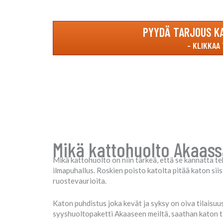
PYYDÄ TARJOUS K
Mikä kattohuolto Akaass
Mikä kattohuolto on niin tärkeä, että se kannatta t
ilmapuhallus. Roskien poisto katolta pitää katon si
ruostevaurioita.
Katon puhdistus joka kevät ja syksy on oiva tilaisu
syyshuoltopaketti Akaaseen meiltä, saathan katon t