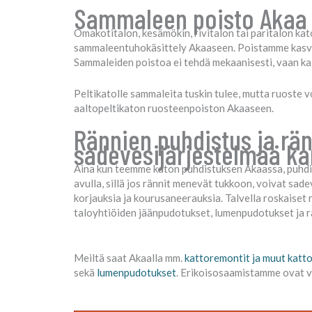
Sammaleen poisto Akaa – 
Omakotitalon, kesämökin, rivitalon tai paritalon katol
sammaleentuhokäsittely Akaaseen. Poistamme kasvustot
Sammaleiden poistoa ei tehdä mekaanisesti, vaan ka
Peltikatolle sammaleita tuskin tulee, mutta ruoste v
aaltopeltikaton ruosteenpoiston Akaaseen.
Rännien puhdistus ja rän
sadevesijärjestelmää ka
Aina kun teemme katon puhdistuksen Akaassa, puhdi
avulla, sillä jos rännit menevät tukkoon, voivat sa
korjauksia ja kourusaneerauksia. Talvella roskaiset 
taloyhtiöiden jäänpudotukset, lumenpudotukset ja rä
Meiltä saat Akaalla mm.
kattoremontit ja muut katt
sekä
lumenpudotukset
. Erikoisosaamistamme ovat v