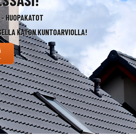
T - HUOPAKATOT
SELLA KATON KUNTOARVIOLLA!
ä