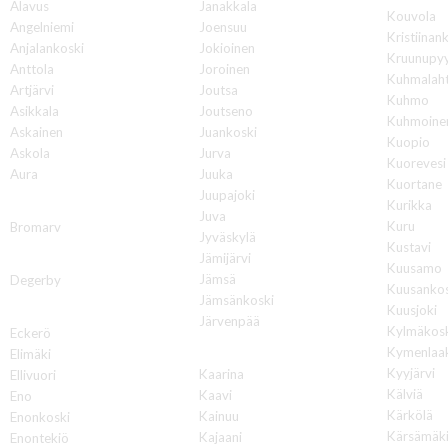
Alavus
Janakkala
Kouvola
Angelniemi
Joensuu
Kristiinan
Anjalankoski
Jokioinen
Kruunupy
Anttola
Joroinen
Kuhmalaht
Artjärvi
Joutsa
Kuhmo
Asikkala
Joutseno
Kuhmoine
Askainen
Juankoski
Kuopio
Askola
Jurva
Kuorevesi
Aura
Juuka
Kuortane
Juupajoki
B
Kurikka
Juva
Kuru
Bromarv
Jyväskylä
Kustavi
D
Jämijärvi
Kuusamo
Jämsä
Degerby
Kuusankos
Jämsänkoski
Kuusjoki
E
Järvenpää
Kylmäkos
Eckerö
K
Kymenlaa
Elimäki
Kyyjärvi
Kaarina
Ellivuori
Kälviä
Kaavi
Eno
Kärkölä
Kainuu
Enonkoski
Kärsämäk
Kajaani
Enontekiö