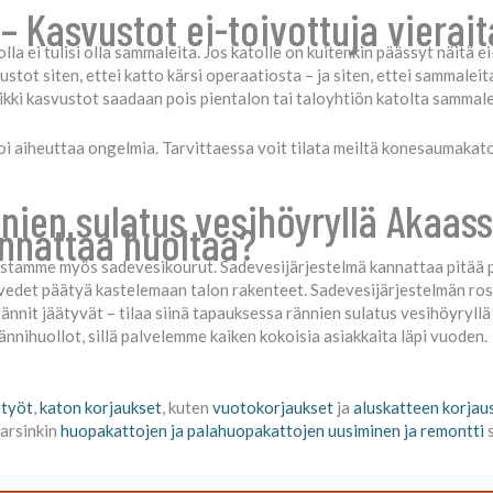
Kasvustot ei-toivottuja vierait
la ei tulisi olla sammaleita. Jos katolle on kuitenkin päässyt näitä ei
 siten, ettei katto kärsi operaatiosta – ja siten, ettei sammaleita, j
ikki kasvustot saadaan pois pientalon tai taloyhtiön katolta samma
oi aiheuttaa ongelmia. Tarvittaessa voit tilata meiltä konesaumakaton,
nien sulatus vesihöyryllä Akaass
nnattaa huoltaa?
stamme myös sadevesikourut. Sadevesijärjestelmä kannattaa pitää p
devedet päätyä kastelemaan talon rakenteet. Sadevesijärjestelmän ro
rännit jäätyvät – tilaa siinä tapauksessa rännien sulatus vesihöyryl
nnihuollot, sillä palvelemme kaiken kokoisia asiakkaita läpi vuoden.
otyöt
,
katon korjaukset
, kuten
vuotokorjaukset
ja
aluskatteen korjau
arsinkin
huopakattojen ja palahuopakattojen uusiminen ja remontti