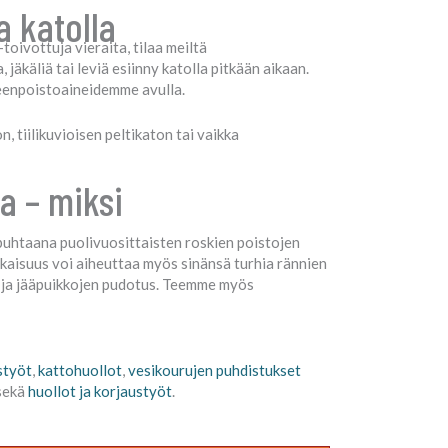
a katolla
-toivottuja vieraita, tilaa meiltä
äkäliä tai leviä esiinny katolla pitkään aikaan.
leenpoistoaineidemme avulla.
 tiilikuvioisen peltikaton tai vaikka
a – miksi
uhtaana puolivuosittaisten roskien poistojen
skaisuus voi aiheuttaa myös sinänsä turhia rännien
lä ja jääpuikkojen pudotus. Teemme myös
styöt
,
kattohuollot
,
vesikourujen puhdistukset
sekä
huollot ja korjaustyöt
.