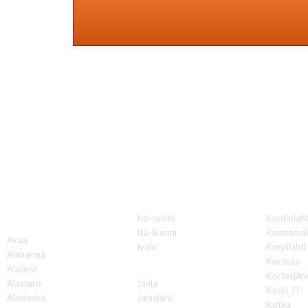
Katon korjauksia 
Iso-syöte
Kontiolaht
A
Itä-Suomi
Kontiomä
Akaa
Ivalo
Korpilahti
Alahärmä
Korsnäs
J
Alajärvi
Kortesjärv
Alastaro
Jaala
Koski Tl
Alavieska
Jalasjärvi
Kotka