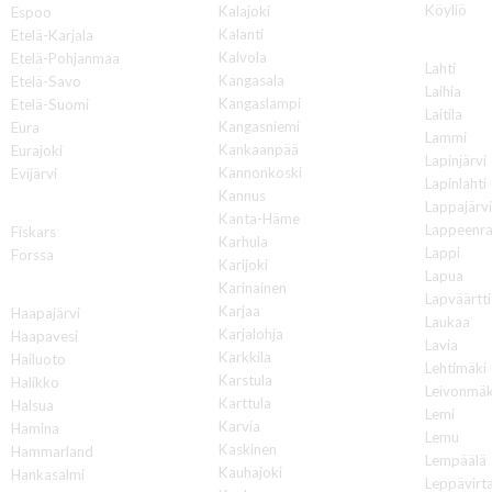
Köyliö
Kalajoki
Espoo
Kalanti
Etelä-Karjala
L
Kalvola
Etelä-Pohjanmaa
Lahti
Kangasala
Etelä-Savo
Laihia
Kangaslampi
Etelä-Suomi
Laitila
Kangasniemi
Eura
Lammi
Kankaanpää
Eurajoki
Lapinjärvi
Kannonkoski
Evijärvi
Lapinlahti
Kannus
Lappajärv
F
Kanta-Häme
Lappeenra
Fiskars
Karhula
Lappi
Forssa
Karijoki
Lapua
Karinainen
H
Lapväärtti
Karjaa
Haapajärvi
Laukaa
Karjalohja
Haapavesi
Lavia
Karkkila
Hailuoto
Lehtimäki
Karstula
Halikko
Leivonmäk
Karttula
Halsua
Lemi
Karvia
Hamina
Lemu
Kaskinen
Hammarland
Lempäälä
Kauhajoki
Hankasalmi
Leppävirt