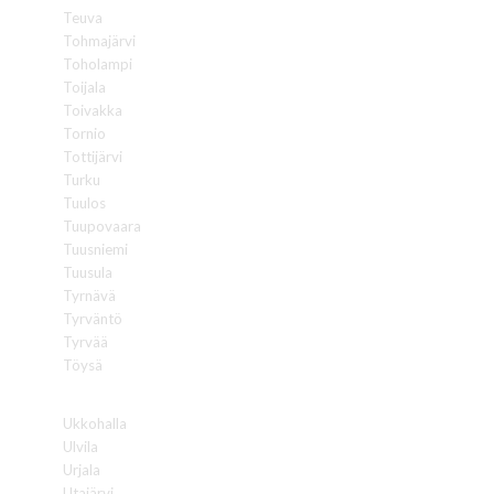
Teuva
Tohmajärvi
Toholampi
Toijala
Toivakka
Tornio
Tottijärvi
Turku
Tuulos
Tuupovaara
Tuusniemi
Tuusula
Tyrnävä
Tyrväntö
Tyrvää
Töysä
U
Ukkohalla
Ulvila
Urjala
Utajärvi