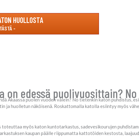
ATON HUOLLOSTA
a on edessä puolivuosittain? No
ehdä Akaassa puolen vuoden välein? No tietenkin katon puhdistus, esi
istin ja huolletun näköisenä. Roskattomalla katolla esiintyy myös vä
us toteuttaa myös katon kuntotarkastus, sadevesikourujen puhdistami
arkastuksen kaupan päälle riippumatta kattotöiden kestosta, laajuu