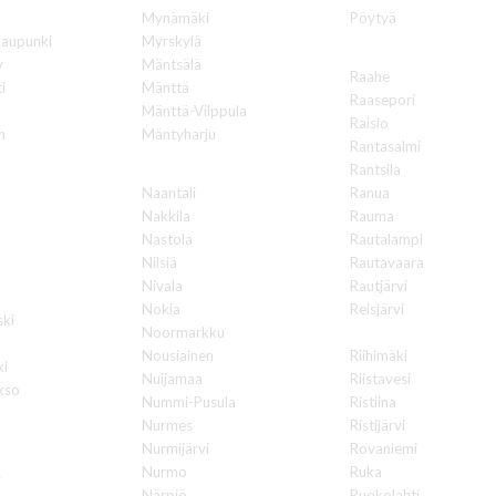
Mynämäki
Pöytyä
kaupunki
Myrskylä
R
y
Mäntsälä
Raahe
i
Mänttä
Raasepori
Mänttä-Vilppula
Raisio
n
Mäntyharju
Rantasalmi
N
Rantsila
Naantali
Ranua
Nakkila
Rauma
Nastola
Rautalampi
Nilsiä
Rautavaara
Nivala
Rautjärvi
Nokia
Reisjärvi
ki
Noormarkku
Renko
Nousiainen
Riihimäki
ki
Nuijamaa
Riistavesi
kso
Nummi-Pusula
Ristiina
Nurmes
Ristijärvi
Nurmijärvi
Rovaniemi
Nurmo
Ruka
i
Närpiö
Ruokolahti