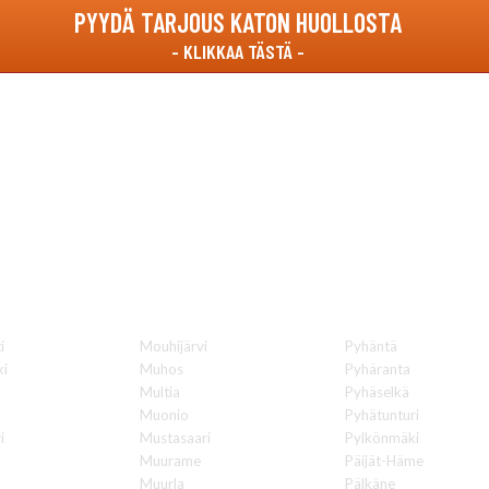
PYYDÄ TARJOUS KATON HUOLLOSTA
luotettavasti koko Suomen aluee
i
Mouhijärvi
Pyhäntä
ki
Muhos
Pyhäranta
Multia
Pyhäselkä
Muonio
Pyhätunturi
i
Mustasaari
Pylkönmäki
Muurame
Päijät-Häme
Muurla
Pälkäne