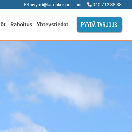
myynti@katonkorjaus.com
040 712 88 88
yöt
Rahoitus
Yhteystiedot
PYYDÄ TARJOUS