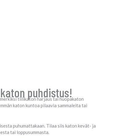
 katon puhdistus!
merkiksi tiilikaton harjaus tai huopakaton
hemmän katon kuntoa pilaavia sammaleita tai
sesta puhumattakaan. Tilaa siis katon kevät- ja
desta tai loppusummasta.