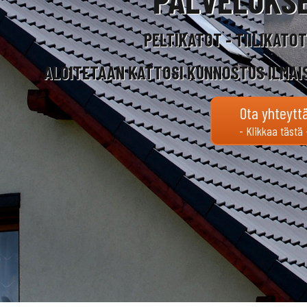
PELTIKATOT - TIILIKATO
ALOITETAAN KATTOSI KUNNOSTUS ILMAI
Ota yhteytt