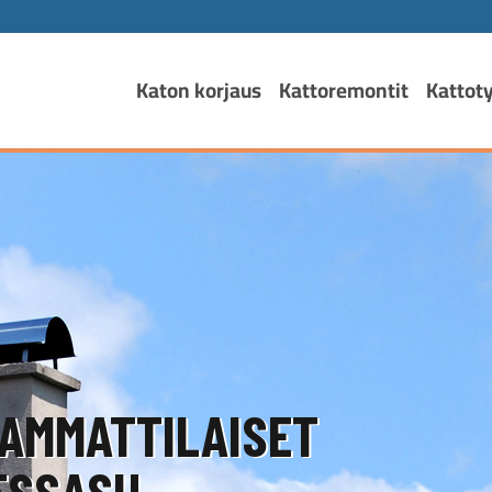
Katon korjaus
Kattoremontit
Kattot
AMMATTILAISET
SSASI!