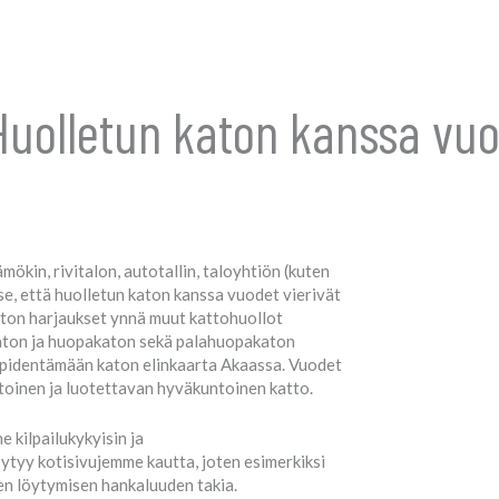
Huolletun katon kanssa vuo
mökin, rivitalon, autotallin, taloyhtiön (kuten
se, että huolletun katon kanssa vuodet vierivät
katon harjaukset ynnä muut kattohuollot
ikaton ja huopakaton sekä palahuopakaton
 pidentämään katon elinkaarta Akaassa. Vuodet
toinen ja luotettavan hyväkuntoinen katto.
e kilpailukykyisin ja
ytyy kotisivujemme kautta, joten esimerkiksi
en löytymisen hankaluuden takia.