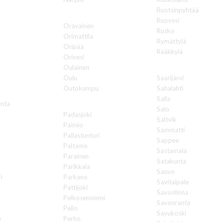
Ruotsinpyhtää
O
Ruovesi
Oravainen
Rusko
Orimattila
Rymättylä
Oripää
Rääkkylä
Orivesi
S
Oulainen
Oulu
Saarijärvi
Outokumpu
Sahalahti
i
Salla
nta
P
Salo
Padasjoki
Saltvik
Paimio
Sammatti
Pallastunturi
Sappee
Paltamo
Sastamala
Parainen
Satakunta
Parikkala
Sauvo
i
Parkano
Savitaipale
Pattijoki
Savonlinna
Pelkosenniemi
Savonranta
Pello
Savukoski
a
Perho